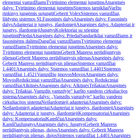
elementai vamzdžiams
Tvirtinimo elementai jungtims
Atsarginės
dalys: Tvirtinimo elementai jungtims
Sistemos tarpikliai
Varžtų
rinkinys jungėmis sujungti
Geberit Volex
Sistemos vamzdžiai,
šildymo sistemos SL
Fasoninės dalys
Atsarginės dalys: Fasoninės
dalys
Adapteriai ir jungtys, išardomieji
Atsarginės dalys: Adapteriai ir
jungtys, išardomieji
Jungtys
Kolektoriai su sriegine
jungtimi
Priedai
Atsarginės dalys: Priedai
Sandarikliai vamzdžiams ir
fasoninėms dalims
Dangčiai vamzdžiams
Tvirtinimo elementai
vamzdžiams
Tvirtinimo elementai jungtims
Atsarginės dalys:
Tvirtinimo elementai jungtims
Geberit Mapress nerūdijantysis
plienas
Geberit Mapress nerūdijantysis plienas
Atsarginės dalys:
Geberit Mapress nerūdijantysis plienas
Sistemos vamzdžiai
1.4401
Atsarginės dalys: Sistemos vamzdžiai 1.4401
Sistemos
vamzdžiai 1.4521
Vamzdžių įmovos
Movos
Atsarginės dalys:
Movos
Redukciniai vamzdžiai
Atsarginės dalys: Redukciniai
vamzdžiai
Alkūnės
Atsarginės dalys: Alkūnės
Trišakiai
Atsarginės
dalys: Trišakiai
„Vamzdis vamzdyje“ karšto vandens cirkuliacijos
sistema
Atsarginės dalys: „Vamzdis vamzdyje“ karšto vandens
cirkuliacijos sistema
Neišardomieji adapteriai
Atsarginės dalys:
Neišardomieji adapteriai
Adapteriai ir jungtys, išardomieji
Atsarginės
dalys: Adapteriai ir jungtys, išardomieji
Kompensatoriai
Atsarginės
dalys: Kompensatoriai
Kamščiai
Atsarginės dalys:
Kamščiai
Jungtys
Atsarginės dalys: Jungtys
Geberit Mapress
nerūdijantysis plienas, dujos
Atsarginės dalys: Geberit Mapress
nerūdijantysis plienas, dujos
Sistemos vamzdžiai 1.4401
Atsarginės