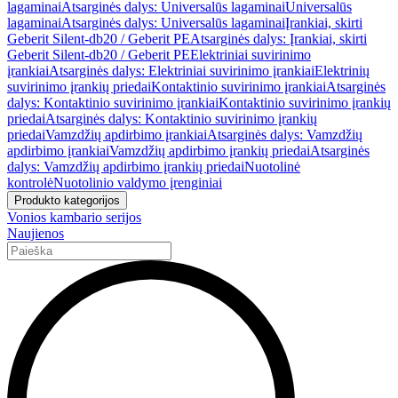
lagaminai
Atsarginės dalys: Universalūs lagaminai
Universalūs
lagaminai
Atsarginės dalys: Universalūs lagaminai
Įrankiai, skirti
Geberit Silent-db20 / Geberit PE
Atsarginės dalys: Įrankiai, skirti
Geberit Silent-db20 / Geberit PE
Elektriniai suvirinimo
įrankiai
Atsarginės dalys: Elektriniai suvirinimo įrankiai
Elektrinių
suvirinimo įrankių priedai
Kontaktinio suvirinimo įrankiai
Atsarginės
dalys: Kontaktinio suvirinimo įrankiai
Kontaktinio suvirinimo įrankių
priedai
Atsarginės dalys: Kontaktinio suvirinimo įrankių
priedai
Vamzdžių apdirbimo įrankiai
Atsarginės dalys: Vamzdžių
apdirbimo įrankiai
Vamzdžių apdirbimo įrankių priedai
Atsarginės
dalys: Vamzdžių apdirbimo įrankių priedai
Nuotolinė
kontrolė
Nuotolinio valdymo įrenginiai
Produkto kategorijos
Vonios kambario serijos
Naujienos