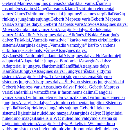
Geberit Mapress anglinis plienas
Sandarikliai vamzdžiams ir
fasoninėms dalims
Dangčiai vamzdžiams
Tvirtinimo elementai
vamzdžiams
Tvirtinimo elementai jungtims
Sistemos tarpikliai
Varžtų
rinkinys jungėmis sujungti
Geberit Mapress varis
Geberit Mapress
varis
Atsarginės dalys: Geberit Mapress varis
Movos
Atsarginės dalys:
Movos
Redukciniai vamzdžiai
Atsarginės dalys: Redukciniai
vamzdžiai
Alkūnės
Atsarginės dalys: Alkūnės
Trišakiai
Atsarginės
dalys: Trišakiai
„Vamzdis vamzdyje“ karšto vandens cirkuliacijos
sistema
Atsarginės dalys: „Vamzdis vamzdyje“ karšto vandens
cirkuliacijos sistema
Kryžmės
Atsarginės dalys:
Kryžmės
Neišardomieji adapteriai
Atsarginės dalys: Neišardomieji
adapteriai
Adapteriai ir jungtys, išardomieji
Atsarginės dalys:
Adapteriai ir jungtys, išardomieji
Kamščiai
Atsarginės dalys:
Kamščiai
Jungtys
Atsarginės dalys: Jungtys
Trišakiai šildymo
sistemai
Atsarginės dalys: Trišakiai šildymo sistemai
Šildymo
sistemos jungtys
Atsarginės dalys: Šildymo sistemos jungtys
Priedai
Geberit Mapress varis
Atsarginės dalys: Priedai Geberit Mapress
varis
Sandarikliai vamzdžiams ir fasoninėms dalims
Dangčiai
vamzdžiams
Tvirtinimo elementai vamzdžiams
Tvirtinimo elementai
jungtims
Atsarginės dalys: Tvirtinimo elementai jungtims
Sistemos
tarpikliai
Varžtų rinkinys jungėmis sujungti
Geberit higienos
sistema
Higieniniai nuleidimo mazgai
Atsarginės dalys: Higieniniai
nuleidimo mazgai
Bakelis ir WC nuleidimo valdymo sistema su
higieniniu plovimu
Atsarginės dalys: Bakelis ir WC nuleidimo
valdymo sistema su higieniniu plovimu
Įmontuojamieji higienos