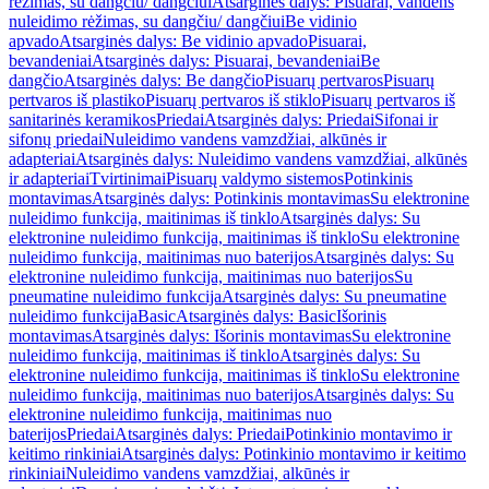
rėžimas, su dangčiu/ dangčiui
Atsarginės dalys: Pisuarai, vandens
nuleidimo rėžimas, su dangčiu/ dangčiui
Be vidinio
apvado
Atsarginės dalys: Be vidinio apvado
Pisuarai,
bevandeniai
Atsarginės dalys: Pisuarai, bevandeniai
Be
dangčio
Atsarginės dalys: Be dangčio
Pisuarų pertvaros
Pisuarų
pertvaros iš plastiko
Pisuarų pertvaros iš stiklo
Pisuarų pertvaros iš
sanitarinės keramikos
Priedai
Atsarginės dalys: Priedai
Sifonai ir
sifonų priedai
Nuleidimo vandens vamzdžiai, alkūnės ir
adapteriai
Atsarginės dalys: Nuleidimo vandens vamzdžiai, alkūnės
ir adapteriai
Tvirtinimai
Pisuarų valdymo sistemos
Potinkinis
montavimas
Atsarginės dalys: Potinkinis montavimas
Su elektronine
nuleidimo funkcija, maitinimas iš tinklo
Atsarginės dalys: Su
elektronine nuleidimo funkcija, maitinimas iš tinklo
Su elektronine
nuleidimo funkcija, maitinimas nuo baterijos
Atsarginės dalys: Su
elektronine nuleidimo funkcija, maitinimas nuo baterijos
Su
pneumatine nuleidimo funkcija
Atsarginės dalys: Su pneumatine
nuleidimo funkcija
Basic
Atsarginės dalys: Basic
Išorinis
montavimas
Atsarginės dalys: Išorinis montavimas
Su elektronine
nuleidimo funkcija, maitinimas iš tinklo
Atsarginės dalys: Su
elektronine nuleidimo funkcija, maitinimas iš tinklo
Su elektronine
nuleidimo funkcija, maitinimas nuo baterijos
Atsarginės dalys: Su
elektronine nuleidimo funkcija, maitinimas nuo
baterijos
Priedai
Atsarginės dalys: Priedai
Potinkinio montavimo ir
keitimo rinkiniai
Atsarginės dalys: Potinkinio montavimo ir keitimo
rinkiniai
Nuleidimo vandens vamzdžiai, alkūnės ir