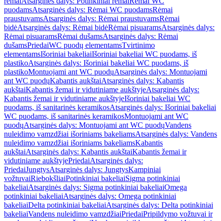
rėmai
Atsarginės dalys: Potinkiniai rėmai
Rėmai WC
puodams
Atsarginės dalys: Rėmai WC puodams
Rėmai
praustuvams
Atsarginės dalys: Rėmai praustuvams
Rėmai
bidė
Atsarginės dalys: Rėmai bidė
Rėmai pisuarams
Atsarginės dalys:
Rėmai pisuarams
Rėmai dušams
Atsarginės dalys: Rėmai
dušams
Priedai
WC puodų elementams
Tvirtinimo
elementams
Išoriniai bakeliai
Išoriniai bakeliai WC puodams, iš
plastiko
Atsarginės dalys: Išoriniai bakeliai WC puodams, iš
plastiko
Montuojami ant WC puodų
Atsarginės dalys: Montuojami
ant WC puodų
Kabantis aukštai
Atsarginės dalys: Kabantis
aukštai
Kabantis žemai ir vidutiniame aukštyje
Atsarginės dalys:
Kabantis žemai ir vidutiniame aukštyje
Išoriniai bakeliai WC
puodams, iš sanitarinės keramikos
Atsarginės dalys: Išoriniai bakeliai
WC puodams, iš sanitarinės keramikos
Montuojami ant WC
puodų
Atsarginės dalys: Montuojami ant WC puodų
Vandens
nuleidimo vamzdžiai išoriniams bakeliams
Atsarginės dalys: Vandens
nuleidimo vamzdžiai išoriniams bakeliams
Kabantis
aukštai
Atsarginės dalys: Kabantis aukštai
Kabantis žemai ir
vidutiniame aukštyje
Priedai
Atsarginės dalys:
Priedai
Jungtys
Atsarginės dalys: Jungtys
Kampiniai
vožtuvai
Riebokšliai
Potinkiniai bakeliai
Sigma potinkiniai
bakeliai
Atsarginės dalys: Sigma potinkiniai bakeliai
Omega
potinkiniai bakeliai
Atsarginės dalys: Omega potinkiniai
bakeliai
Delta potinkiniai bakeliai
Atsarginės dalys: Delta potinkiniai
bakeliai
Vandens nuleidimo vamzdžiai
Priedai
Pripildymo vožtuvai ir