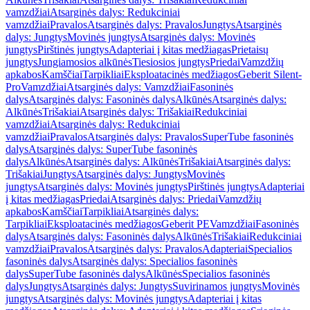
vamzdžiai
Atsarginės dalys: Redukciniai
vamzdžiai
Pravalos
Atsarginės dalys: Pravalos
Jungtys
Atsarginės
dalys: Jungtys
Movinės jungtys
Atsarginės dalys: Movinės
jungtys
Pirštinės jungtys
Adapteriai į kitas medžiagas
Prietaisų
jungtys
Jungiamosios alkūnės
Tiesiosios jungtys
Priedai
Vamzdžių
apkabos
Kamščiai
Tarpikliai
Eksploatacinės medžiagos
Geberit Silent-
Pro
Vamzdžiai
Atsarginės dalys: Vamzdžiai
Fasoninės
dalys
Atsarginės dalys: Fasoninės dalys
Alkūnės
Atsarginės dalys:
Alkūnės
Trišakiai
Atsarginės dalys: Trišakiai
Redukciniai
vamzdžiai
Atsarginės dalys: Redukciniai
vamzdžiai
Pravalos
Atsarginės dalys: Pravalos
SuperTube fasoninės
dalys
Atsarginės dalys: SuperTube fasoninės
dalys
Alkūnės
Atsarginės dalys: Alkūnės
Trišakiai
Atsarginės dalys:
Trišakiai
Jungtys
Atsarginės dalys: Jungtys
Movinės
jungtys
Atsarginės dalys: Movinės jungtys
Pirštinės jungtys
Adapteriai
į kitas medžiagas
Priedai
Atsarginės dalys: Priedai
Vamzdžių
apkabos
Kamščiai
Tarpikliai
Atsarginės dalys:
Tarpikliai
Eksploatacinės medžiagos
Geberit PE
Vamzdžiai
Fasoninės
dalys
Atsarginės dalys: Fasoninės dalys
Alkūnės
Trišakiai
Redukciniai
vamzdžiai
Pravalos
Atsarginės dalys: Pravalos
Adapteriai
Specialios
fasoninės dalys
Atsarginės dalys: Specialios fasoninės
dalys
SuperTube fasoninės dalys
Alkūnės
Specialios fasoninės
dalys
Jungtys
Atsarginės dalys: Jungtys
Suvirinamos jungtys
Movinės
jungtys
Atsarginės dalys: Movinės jungtys
Adapteriai į kitas