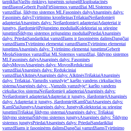
tarpikliai
Varžtų rinkinys jungėmis sujungti
Eksploatacinės
medžiagos
Geberit PushFit
Sistemos vamzdžiai ML
Sistemos
vamzdžiai, šildymo sistemos ML
Fasoninės dalys
Atsarginės dalys:
Fasoninės dalys
Tvirtinimo kronšteinas
Trišakiai
Neišardomieji
adapteriai
Atsarginės dalys: Neišardomieji adapteriai
Adapteriai ir
jungtys, išardomieji
Prijungimo moduliai
Kolektoriai su sriegine
jungtimi
Šildymo sistemos prijungimo moduliai
Priedai
Atsarginės
dalys: Priedai
Sandarikliai vamzdžiams ir fasoninėms dalims
Dangčiai
vamzdžiams
Tvirtinimo elementai vamzdžiams
Tvirtinimo elementai
jungtims
Atsarginės dalys: Tvirtinimo elementai jungtims
Geberit
Mepla
Sistemos vamzdžiai ML
Sistemos vamzdžiai, šildymo sistemos
ML
Fasoninės dalys
Atsarginės dalys: Fasoninės
dalys
Movos
Atsarginės dalys: Movos
Redukciniai
vamzdžiai
Atsarginės dalys: Redukciniai
vamzdžiai
Alkūnės
Atsarginės dalys: Alkūnės
Trišakiai
Atsarginės
dalys: Trišakiai
„Vamzdis vamzdyje“ karšto vandens cirkuliacijos
sistema
Atsarginės dalys: „Vamzdis vamzdyje“ karšto vandens
cirkuliacijos sistema
Neišardomieji adapteriai
Atsarginės dalys:
Neišardomieji adapteriai
Adapteriai ir jungtys, išardomieji
Atsarginės
dalys: Adapteriai ir jungtys, išardomieji
Kamščiai
Atsarginės dalys:
Kamščiai
Jungtys
Atsarginės dalys: Jungtys
Kolektoriai su sriegine
jungtimi
Trišakiai šildymo sistemai
Atsarginės dalys: Trišakiai
šildymo sistemai
Šildymo sistemos jungtys
Atsarginės dalys: Šildymo
sistemos jungtys
Priedai
Atsarginės dalys: Priedai
Sandarikliai
vamzdžiams ir fasoninėms dalims
Dangčiai vamzdžiams
Tvirtinimo