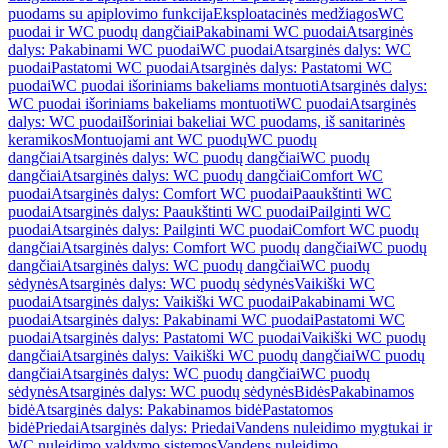
puodams su apiplovimo funkcija
Eksploatacinės medžiagos
WC
puodai ir WC puodų dangčiai
Pakabinami WC puodai
Atsarginės
dalys: Pakabinami WC puodai
WC puodai
Atsarginės dalys: WC
puodai
Pastatomi WC puodai
Atsarginės dalys: Pastatomi WC
puodai
WC puodai išoriniams bakeliams montuoti
Atsarginės dalys:
WC puodai išoriniams bakeliams montuoti
WC puodai
Atsarginės
dalys: WC puodai
Išoriniai bakeliai WC puodams, iš sanitarinės
keramikos
Montuojami ant WC puodų
WC puodų
dangčiai
Atsarginės dalys: WC puodų dangčiai
WC puodų
dangčiai
Atsarginės dalys: WC puodų dangčiai
Comfort WC
puodai
Atsarginės dalys: Comfort WC puodai
Paaukštinti WC
puodai
Atsarginės dalys: Paaukštinti WC puodai
Pailginti WC
puodai
Atsarginės dalys: Pailginti WC puodai
Comfort WC puodų
dangčiai
Atsarginės dalys: Comfort WC puodų dangčiai
WC puodų
dangčiai
Atsarginės dalys: WC puodų dangčiai
WC puodų
sėdynės
Atsarginės dalys: WC puodų sėdynės
Vaikiški WC
puodai
Atsarginės dalys: Vaikiški WC puodai
Pakabinami WC
puodai
Atsarginės dalys: Pakabinami WC puodai
Pastatomi WC
puodai
Atsarginės dalys: Pastatomi WC puodai
Vaikiški WC puodų
dangčiai
Atsarginės dalys: Vaikiški WC puodų dangčiai
WC puodų
dangčiai
Atsarginės dalys: WC puodų dangčiai
WC puodų
sėdynės
Atsarginės dalys: WC puodų sėdynės
Bidės
Pakabinamos
bidė
Atsarginės dalys: Pakabinamos bidė
Pastatomos
bidė
Priedai
Atsarginės dalys: Priedai
Vandens nuleidimo mygtukai ir
WC nuleidimo valdymo sistemos
Vandens nuleidimo