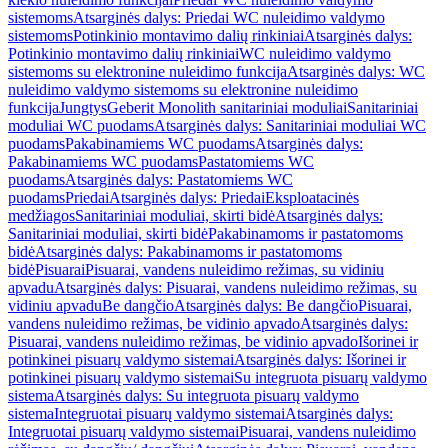
sistemoms
Atsarginės dalys: Priedai WC nuleidimo valdymo
sistemoms
Potinkinio montavimo dalių rinkiniai
Atsarginės dalys:
Potinkinio montavimo dalių rinkiniai
WC nuleidimo valdymo
sistemoms su elektronine nuleidimo funkcija
Atsarginės dalys: WC
nuleidimo valdymo sistemoms su elektronine nuleidimo
funkcija
Jungtys
Geberit Monolith sanitariniai moduliai
Sanitariniai
moduliai WC puodams
Atsarginės dalys: Sanitariniai moduliai WC
puodams
Pakabinamiems WC puodams
Atsarginės dalys:
Pakabinamiems WC puodams
Pastatomiems WC
puodams
Atsarginės dalys: Pastatomiems WC
puodams
Priedai
Atsarginės dalys: Priedai
Eksploatacinės
medžiagos
Sanitariniai moduliai, skirti bidė
Atsarginės dalys:
Sanitariniai moduliai, skirti bidė
Pakabinamoms ir pastatomoms
bidė
Atsarginės dalys: Pakabinamoms ir pastatomoms
bidė
Pisuarai
Pisuarai, vandens nuleidimo režimas, su vidiniu
apvadu
Atsarginės dalys: Pisuarai, vandens nuleidimo režimas, su
vidiniu apvadu
Be dangčio
Atsarginės dalys: Be dangčio
Pisuarai,
vandens nuleidimo režimas, be vidinio apvado
Atsarginės dalys:
Pisuarai, vandens nuleidimo režimas, be vidinio apvado
Išorinei ir
potinkinei pisuarų valdymo sistemai
Atsarginės dalys: Išorinei ir
potinkinei pisuarų valdymo sistemai
Su integruota pisuarų valdymo
sistema
Atsarginės dalys: Su integruota pisuarų valdymo
sistema
Integruotai pisuarų valdymo sistemai
Atsarginės dalys:
Integruotai pisuarų valdymo sistemai
Pisuarai, vandens nuleidimo