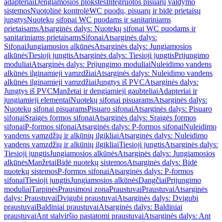
adapteriai
Dengiamosios plokštės
Integruotos pisuarų valdymo
sistemos
Nuotolinė kontrolė
WC puodų, pisuarų ir bidė prietaisų
jungtys
Nuotekų sifonai WC puodams ir sanitariniams
prietaisams
Atsarginės dalys: Nuotekų sifonai WC puodams ir
sanitariniams prietaisams
Sifonai
Atsarginės dalys:
Sifonai
Jungiamosios alkūnės
Atsarginės dalys: Jungiamosios
alkūnės
Tiesioji jungtis
Atsarginės dalys: Tiesioji jungtis
Prijungimo
moduliai
Atsarginės dalys: Prijungimo moduliai
Nuleidimo vandens
alkūnės ilginamieji vamzdžiai
Atsarginės dalys: Nuleidimo vandens
alkūnės ilginamieji vamzdžiai
Jungtys iš PVC
Atsarginės dalys:
Jungtys iš PVC
Manžetai ir dengiamieji gaubteliai
Adapteriai ir
jungiamieji elementai
Nuotekų sifonai pisuarams
Atsarginės dalys:
Nuotekų sifonai pisuarams
Pisuaro sifonai
Atsarginės dalys: Pisuaro
sifonai
Sraigės formos sifonai
Atsarginės dalys: Sraigės formos
sifonai
P-formos sifonai
Atsarginės dalys: P-formos sifonai
Nuleidimo
vandens vamzdžių ir alkūnių ilgikliai
Atsarginės dalys: Nuleidimo
vandens vamzdžių ir alkūnių ilgikliai
Tiesioji jungtis
Atsarginės dalys:
Tiesioji jungtis
Jungiamosios alkūnės
Atsarginės dalys: Jungiamosios
alkūnės
Manžetai
Bidė nuotekų sistemos
Atsarginės dalys: Bidė
nuotekų sistemos
P-formos sifonai
Atsarginės dalys: P-formos
sifonai
Tiesioji jungtis
Jungiamosios alkūnės
Dangčiai
Prijungimo
moduliai
Tarpinės
Prausimosi zona
Praustuvai
Praustuvai
Atsarginės
dalys: Praustuvai
Dvigubi praustuvai
Atsarginės dalys: Dvigubi
praustuvai
Baldiniai praustuvai
Atsarginės dalys: Baldiniai
praustuvai
Ant stalviršio pastatomi praustuvai
Atsarginės dalys: Ant