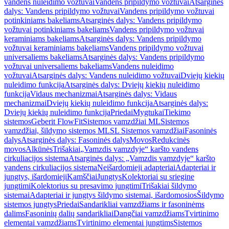
vandens nuleidimo vožtuvai
Vandens pripildymo vožtuvai
Atsarginės
dalys: Vandens pripildymo vožtuvai
Vandens pripildymo vožtuvai
potinkiniams bakeliams
Atsarginės dalys: Vandens pripildymo
vožtuvai potinkiniams bakeliams
Vandens pripildymo vožtuvai
keraminiams bakeliams
Atsarginės dalys: Vandens pripildymo
vožtuvai keraminiams bakeliams
Vandens pripildymo vožtuvai
universaliems bakeliams
Atsarginės dalys: Vandens pripildymo
vožtuvai universaliems bakeliams
Vandens nuleidimo
vožtuvai
Atsarginės dalys: Vandens nuleidimo vožtuvai
Dviejų kiekių
nuleidimo funkcija
Atsarginės dalys: Dviejų kiekių nuleidimo
funkcija
Vidaus mechanizmai
Atsarginės dalys: Vidaus
mechanizmai
Dviejų kiekių nuleidimo funkcija
Atsarginės dalys:
Dviejų kiekių nuleidimo funkcija
Priedai
Mygtukai
Tiekimo
sistemos
Geberit FlowFit
Sistemos vamzdžiai ML
Sistemos
vamzdžiai, šildymo sistemos ML
SL Sistemos vamzdžiai
Fasoninės
dalys
Atsarginės dalys: Fasoninės dalys
Movos
Redukcinės
movos
Alkūnės
Trišakiai
„Vamzdis vamzdyje“ karšto vandens
cirkuliacijos sistema
Atsarginės dalys: „Vamzdis vamzdyje“ karšto
vandens cirkuliacijos sistema
Neišardomieji adapteriai
Adapteriai ir
jungtys, išardomieji
Kamščiai
Jungtys
Kolektoriai su sriegine
jungtimi
Kolektorius su presavimo jungtimi
Trišakiai šildymo
sistemai
Adapteriai ir jungtys šildymo sistemai, išardomosios
Šildymo
sistemos jungtys
Priedai
Sandarikliai vamzdžiams ir fasoninėms
dalims
Fasoninių dalių sandarikliai
Dangčiai vamzdžiams
Tvirtinimo
elementai vamzdžiams
Tvirtinimo elementai jungtims
Sistemos