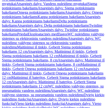
mygtukai
Atsarginės dalys: Vandens nuleidimo mygtukai
Sigma
potinkiniams bakeliams
Atsarginės dalys: Sigma potinkiniams
bakeliams
Omega potinkiniams bakeliams
Atsarginės dalys: Omega
potinkiniams bakeliams
Kappa potinkiniams bakeliams
Atsarginės
dalys: Kappa potinkiniams bakeliams
Delta potinkiniams
bakeliams
Atsarginės dalys: Delta potinkiniams bakeliams
Twinline
potinkiniams bakeliams
Atsarginės dalys: Twinline potinkiniams
bakeliams
Priedai
Eksploatacinės medžiagos
WC nuleidimo valdymo
sistemos su elektroniniu vandens nuleidimu
Atsarginės dalys: WC
nuleidimo valdymo sistemos su elektroniniu vandens
nuleidimu
Maitinimui iš tinklo, Geberit Sigma potinkiniams
bakeliams 12 cm
Atsarginės dalys: Maitinimui iš tinklo, Geberit
Sigma potinkiniams bakeliams 12 cm
Maitinimui iš tinklo, Geberit
Sigma potinkiniams bakeliams, 8 cm
Atsarginės dalys: Maitinimui iš
tinklo, Geberit Sigma potinkiniams bakeliams, 8 cm
Maitinimui iš
tinklo, Geberit Omega potinkiniams bakeliams 12 cm
Atsarginės
dalys: Maitinimui iš tinklo, Geberit Omega potinkiniams bakeliams
12 cm
Maitinimui iš baterijos, Geberit Sigma potinkiniams bakeliams
12 cm
Atsarginės dalys: Maitinimui iš baterijos, Geberit Sigma
potinkiniams bakeliams 12 cm
WC nuleidimo valdymo sistemos, su
pneumatiniu vandens nuleidimu
Atsarginės dalys: WC nuleidimo
valdymo sistemos, su pneumatiniu vandens nuleidimu
Dviejų kiekių
nuleidimo funkcijai
Atsarginės dalys: Dviejų kiekių nuleidimo
funkcijai
Vieno kiekio nuleidimo funkcijai
Atsarginės dalys: Vieno
kiekio nuleidimo funkcijai
Priedai WC nuleidimo valdymo