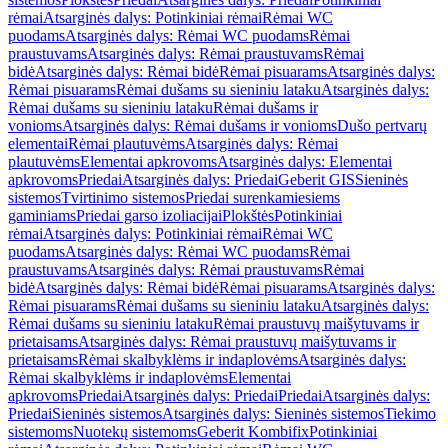
rėmai
Atsarginės dalys: Potinkiniai rėmai
Rėmai WC
puodams
Atsarginės dalys: Rėmai WC puodams
Rėmai
praustuvams
Atsarginės dalys: Rėmai praustuvams
Rėmai
bidė
Atsarginės dalys: Rėmai bidė
Rėmai pisuarams
Atsarginės dalys:
Rėmai pisuarams
Rėmai dušams su sieniniu lataku
Atsarginės dalys:
Rėmai dušams su sieniniu lataku
Rėmai dušams ir
vonioms
Atsarginės dalys: Rėmai dušams ir vonioms
Dušo pertvarų
elementai
Rėmai plautuvėms
Atsarginės dalys: Rėmai
plautuvėms
Elementai apkrovoms
Atsarginės dalys: Elementai
apkrovoms
Priedai
Atsarginės dalys: Priedai
Geberit GIS
Sieninės
sistemos
Tvirtinimo sistemos
Priedai surenkamiesiems
gaminiams
Priedai garso izoliacijai
Plokštės
Potinkiniai
rėmai
Atsarginės dalys: Potinkiniai rėmai
Rėmai WC
puodams
Atsarginės dalys: Rėmai WC puodams
Rėmai
praustuvams
Atsarginės dalys: Rėmai praustuvams
Rėmai
bidė
Atsarginės dalys: Rėmai bidė
Rėmai pisuarams
Atsarginės dalys:
Rėmai pisuarams
Rėmai dušams su sieniniu lataku
Atsarginės dalys:
Rėmai dušams su sieniniu lataku
Rėmai praustuvų maišytuvams ir
prietaisams
Atsarginės dalys: Rėmai praustuvų maišytuvams ir
prietaisams
Rėmai skalbyklėms ir indaplovėms
Atsarginės dalys:
Rėmai skalbyklėms ir indaplovėms
Elementai
apkrovoms
Priedai
Atsarginės dalys: Priedai
Priedai
Atsarginės dalys:
Priedai
Sieninės sistemos
Atsarginės dalys: Sieninės sistemos
Tiekimo
sistemoms
Nuotekų sistemoms
Geberit Kombifix
Potinkiniai