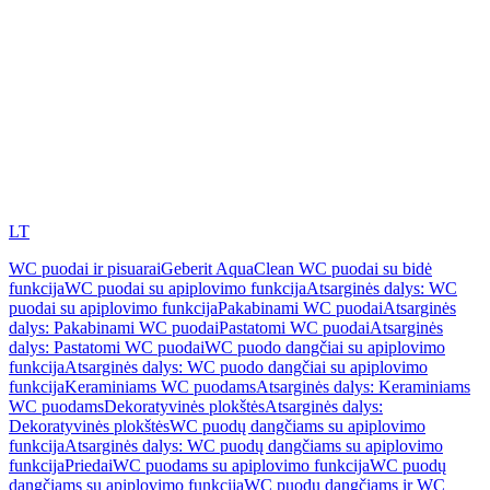
LT
WC puodai ir pisuarai
Geberit AquaClean WC puodai su bidė
funkcija
WC puodai su apiplovimo funkcija
Atsarginės dalys: WC
puodai su apiplovimo funkcija
Pakabinami WC puodai
Atsarginės
dalys: Pakabinami WC puodai
Pastatomi WC puodai
Atsarginės
dalys: Pastatomi WC puodai
WC puodo dangčiai su apiplovimo
funkcija
Atsarginės dalys: WC puodo dangčiai su apiplovimo
funkcija
Keraminiams WC puodams
Atsarginės dalys: Keraminiams
WC puodams
Dekoratyvinės plokštės
Atsarginės dalys:
Dekoratyvinės plokštės
WC puodų dangčiams su apiplovimo
funkcija
Atsarginės dalys: WC puodų dangčiams su apiplovimo
funkcija
Priedai
WC puodams su apiplovimo funkcija
WC puodų
dangčiams su apiplovimo funkcija
WC puodų dangčiams ir WC