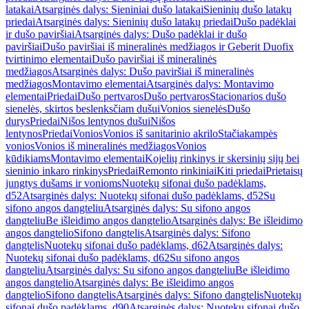
latakai
Atsarginės dalys: Sieniniai dušo latakai
Sieninių dušo latakų
priedai
Atsarginės dalys: Sieninių dušo latakų priedai
Dušo padėklai
ir dušo paviršiai
Atsarginės dalys: Dušo padėklai ir dušo
paviršiai
Dušo paviršiai iš mineralinės medžiagos ir Geberit Duofix
tvirtinimo elementai
Dušo paviršiai iš mineralinės
medžiagos
Atsarginės dalys: Dušo paviršiai iš mineralinės
medžiagos
Montavimo elementai
Atsarginės dalys: Montavimo
elementai
Priedai
Dušo pertvaros
Dušo pertvaros
Stacionarios dušo
sienelės, skirtos beslenksčiam dušui
Vonios sienelės
Dušo
durys
Priedai
Nišos lentynos dušui
Nišos
lentynos
Priedai
Vonios
Vonios iš sanitarinio akrilo
Stačiakampės
vonios
Vonios iš mineralinės medžiagos
Vonios
kūdikiams
Montavimo elementai
Kojelių rinkinys ir skersinių sijų bei
sieninio inkaro rinkinys
Priedai
Remonto rinkiniai
Kiti priedai
Prietaisų
jungtys dušams ir vonioms
Nuotekų sifonai dušo padėklams,
d52
Atsarginės dalys: Nuotekų sifonai dušo padėklams, d52
Su
sifono angos dangteliu
Atsarginės dalys: Su sifono angos
dangteliu
Be išleidimo angos dangtelio
Atsarginės dalys: Be išleidimo
angos dangtelio
Sifono dangtelis
Atsarginės dalys: Sifono
dangtelis
Nuotekų sifonai dušo padėklams, d62
Atsarginės dalys:
Nuotekų sifonai dušo padėklams, d62
Su sifono angos
dangteliu
Atsarginės dalys: Su sifono angos dangteliu
Be išleidimo
angos dangtelio
Atsarginės dalys: Be išleidimo angos
dangtelio
Sifono dangtelis
Atsarginės dalys: Sifono dangtelis
Nuotekų
sifonai dušo padėklams, d90
Atsarginės dalys: Nuotekų sifonai dušo