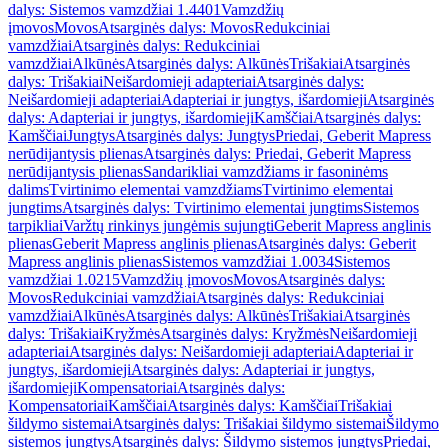
dalys: Sistemos vamzdžiai 1.4401
Vamzdžių
įmovos
Movos
Atsarginės dalys: Movos
Redukciniai
vamzdžiai
Atsarginės dalys: Redukciniai
vamzdžiai
Alkūnės
Atsarginės dalys: Alkūnės
Trišakiai
Atsarginės
dalys: Trišakiai
Neišardomieji adapteriai
Atsarginės dalys:
Neišardomieji adapteriai
Adapteriai ir jungtys, išardomieji
Atsarginės
dalys: Adapteriai ir jungtys, išardomieji
Kamščiai
Atsarginės dalys:
Kamščiai
Jungtys
Atsarginės dalys: Jungtys
Priedai, Geberit Mapress
nerūdijantysis plienas
Atsarginės dalys: Priedai, Geberit Mapress
nerūdijantysis plienas
Sandarikliai vamzdžiams ir fasoninėms
dalims
Tvirtinimo elementai vamzdžiams
Tvirtinimo elementai
jungtims
Atsarginės dalys: Tvirtinimo elementai jungtims
Sistemos
tarpikliai
Varžtų rinkinys jungėmis sujungti
Geberit Mapress anglinis
plienas
Geberit Mapress anglinis plienas
Atsarginės dalys: Geberit
Mapress anglinis plienas
Sistemos vamzdžiai 1.0034
Sistemos
vamzdžiai 1.0215
Vamzdžių įmovos
Movos
Atsarginės dalys:
Movos
Redukciniai vamzdžiai
Atsarginės dalys: Redukciniai
vamzdžiai
Alkūnės
Atsarginės dalys: Alkūnės
Trišakiai
Atsarginės
dalys: Trišakiai
Kryžmės
Atsarginės dalys: Kryžmės
Neišardomieji
adapteriai
Atsarginės dalys: Neišardomieji adapteriai
Adapteriai ir
jungtys, išardomieji
Atsarginės dalys: Adapteriai ir jungtys,
išardomieji
Kompensatoriai
Atsarginės dalys:
Kompensatoriai
Kamščiai
Atsarginės dalys: Kamščiai
Trišakiai
šildymo sistemai
Atsarginės dalys: Trišakiai šildymo sistemai
Šildymo
sistemos jungtys
Atsarginės dalys: Šildymo sistemos jungtys
Priedai,