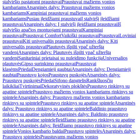
stalviršio pastatomi praustuvai
Praustuvai mažiems vonios
kambariams
Atsarginės dalys: Praustuvai mažiems vonios
kambariams
Kampiniai praustuvai mažiems vonios
kambariams
Pusiau įleidžiami praustuvai
Į stalviršį įleidžiami
praustuvai
Atsarginės dalys: Į stalviršį įleidžiami praustuvai
Iš
stalviršio apačios montuojami praustuvai
Kampiniai
praustuvai
Praustuvai Comfort
Vaikiški praustuvai
Praustuvai
Loviniai
praustuvai
Kiti universalūs praustuvai
Atsarginės dalys: Kiti
universalūs praustuvai
Plautuvės išpilti ypač užterštą
vandenį
Atsarginės dalys: Plautuvės išpilti ypač užterštą
vandenį
Sanitariniai prietaisai su nuleidimo funkcija
Universalios
plautuvės
Gipso surinkimo praustuvai
Praustuvai
klasėms
Priedai
Dengiamieji gaubtai
Atsarginės dalys: Dengiamieji
gaubtai
Praustuvų kojos
Praustuvų puskojės
Atsarginės dalys:
Praustuvų puskojės
Priedai
Sifono dangtelis
Rankšluosčių
laikikliai
Tvirtinimai
Dekoratyvinės plokštės
Praustuvo rinkinys su
apatine spintele
Praustuvo mažiems vonios kambariams rinkinys su
spintele
Atsarginės dalys: Praustuvo mažiems vonios kambariams
rinkinys su spintele
Praustuvo rinkinys su apatine spintele
Atsarginės
dalys: Praustuvo rinkinys su apatine spintele
Baldinio praustuvo
rinkinys su apatine spintele
Atsarginės dalys: Baldinio praustuvo
rinkinys su apatine spintele
Įleidžiamo praustuvo rinkinys su apatine
spintele
Atsarginės dalys: Įleidžiamo praustuvo rinkinys su apatine
spintele
Vonios kambario baldai
Praustuvų spintelės
Atsarginės dalys:
Praustuvų spintelės
Praustuvams mažiems vonios