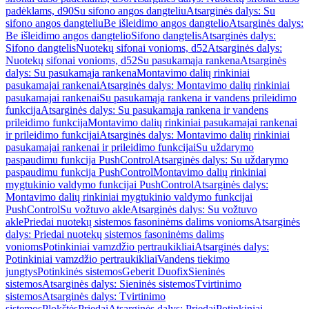
padėklams, d90
Su sifono angos dangteliu
Atsarginės dalys: Su
sifono angos dangteliu
Be išleidimo angos dangtelio
Atsarginės dalys:
Be išleidimo angos dangtelio
Sifono dangtelis
Atsarginės dalys:
Sifono dangtelis
Nuotekų sifonai vonioms, d52
Atsarginės dalys:
Nuotekų sifonai vonioms, d52
Su pasukamąja rankena
Atsarginės
dalys: Su pasukamąja rankena
Montavimo dalių rinkiniai
pasukamajai rankenai
Atsarginės dalys: Montavimo dalių rinkiniai
pasukamajai rankenai
Su pasukamąja rankena ir vandens prileidimo
funkcija
Atsarginės dalys: Su pasukamąja rankena ir vandens
prileidimo funkcija
Montavimo dalių rinkiniai pasukamajai rankenai
ir prileidimo funkcijai
Atsarginės dalys: Montavimo dalių rinkiniai
pasukamajai rankenai ir prileidimo funkcijai
Su uždarymo
paspaudimu funkcija PushControl
Atsarginės dalys: Su uždarymo
paspaudimu funkcija PushControl
Montavimo dalių rinkiniai
mygtukinio valdymo funkcijai PushControl
Atsarginės dalys:
Montavimo dalių rinkiniai mygtukinio valdymo funkcijai
PushControl
Su vožtuvo akle
Atsarginės dalys: Su vožtuvo
akle
Priedai nuotekų sistemos fasoninėms dalims vonioms
Atsarginės
dalys: Priedai nuotekų sistemos fasoninėms dalims
vonioms
Potinkiniai vamzdžio pertraukikliai
Atsarginės dalys:
Potinkiniai vamzdžio pertraukikliai
Vandens tiekimo
jungtys
Potinkinės sistemos
Geberit Duofix
Sieninės
sistemos
Atsarginės dalys: Sieninės sistemos
Tvirtinimo
sistemos
Atsarginės dalys: Tvirtinimo
sistemos
Plokštės
Priedai
Atsarginės dalys: Priedai
Potinkiniai