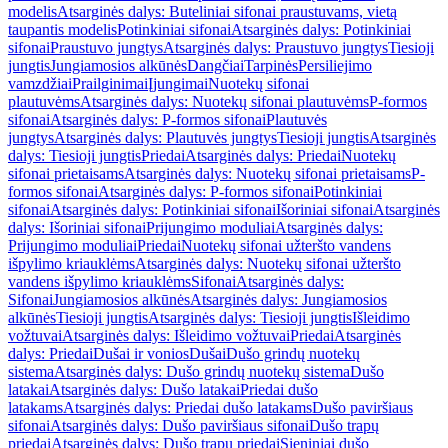
modelis
Atsarginės dalys: Buteliniai sifonai praustuvams, vietą
taupantis modelis
Potinkiniai sifonai
Atsarginės dalys: Potinkiniai
sifonai
Praustuvo jungtys
Atsarginės dalys: Praustuvo jungtys
Tiesioji
jungtis
Jungiamosios alkūnės
Dangčiai
Tarpinės
Persiliejimo
vamzdžiai
Prailginimai
Įjungimai
Nuotekų sifonai
plautuvėms
Atsarginės dalys: Nuotekų sifonai plautuvėms
P-formos
sifonai
Atsarginės dalys: P-formos sifonai
Plautuvės
jungtys
Atsarginės dalys: Plautuvės jungtys
Tiesioji jungtis
Atsarginės
dalys: Tiesioji jungtis
Priedai
Atsarginės dalys: Priedai
Nuotekų
sifonai prietaisams
Atsarginės dalys: Nuotekų sifonai prietaisams
P-
formos sifonai
Atsarginės dalys: P-formos sifonai
Potinkiniai
sifonai
Atsarginės dalys: Potinkiniai sifonai
Išoriniai sifonai
Atsarginės
dalys: Išoriniai sifonai
Prijungimo moduliai
Atsarginės dalys:
Prijungimo moduliai
Priedai
Nuotekų sifonai užteršto vandens
išpylimo kriauklėms
Atsarginės dalys: Nuotekų sifonai užteršto
vandens išpylimo kriauklėms
Sifonai
Atsarginės dalys:
Sifonai
Jungiamosios alkūnės
Atsarginės dalys: Jungiamosios
alkūnės
Tiesioji jungtis
Atsarginės dalys: Tiesioji jungtis
Išleidimo
vožtuvai
Atsarginės dalys: Išleidimo vožtuvai
Priedai
Atsarginės
dalys: Priedai
Dušai ir vonios
Dušai
Dušo grindų nuotekų
sistema
Atsarginės dalys: Dušo grindų nuotekų sistema
Dušo
latakai
Atsarginės dalys: Dušo latakai
Priedai dušo
latakams
Atsarginės dalys: Priedai dušo latakams
Dušo paviršiaus
sifonai
Atsarginės dalys: Dušo paviršiaus sifonai
Dušo trapų
priedai
Atsarginės dalys: Dušo trapų priedai
Sieniniai dušo