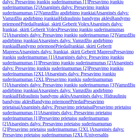
dalys: Presavimo įrankių suderinamumas [1]
Presavimo įrankių
suderinamumas [2]
Atsarginės dalys: Presavimo įrankių
suderinamumas [2]
Vamzdžių apdirbimo įrankiai
Atsarginės dalys:
Vamzdžių apdirbimo įrankiai
Hidraulinių bandymų aklės
Bandymo
priemonė
Priedai
Įrankiai, skirti Geberit Volex
Atsarginės dalys:
Įrankiai, skirti Geberit Volex
Presavimo įrankių suderinamumas
[2]
Atsarginės dalys: Presavimo įrankių suderinamumas [2]
Vamzdžių
apdirbimo įrankiai
Atsarginės dalys: Vamzdžių apdirbimo
įrankiai
Bandymo priemonė
Priedai
Įrankiai, skirti Geberit
Mapress
Atsarginės dalys: Įrankiai, skirti Geberit Mapress
Presavimo
įrankių suderinamumas [1]
Atsarginės dalys: Presavimo įrankių
suderinamumas [1]
Presavimo įrankių suderinamumas [2]
Atsarginės
dalys: Presavimo įrankių suderinamumas [2]
Presavimo įrankių
suderinamumas [2XL]
Atsarginės dalys: Presavimo įrankių
suderinamumas [2XL]
Presavimo įrankių suderinamumas
[3]
Atsarginės dalys: Presavimo įrankių suderinamumas [3]
Vamzdžių
apdirbimo įrankiai
Atsarginės dalys: Vamzdžių apdirbimo
įrankiai
Hidraulinių bandymų aklės
Atsarginės dalys: Hidraulinių
bandymų aklės
Bandymo priemonė
Priedai
Presavimo
prietaisai
Atsarginės dalys: Presavimo prietaisai
Presavimo prietaisų
suderinamumas [1]
Atsarginės dalys: Presavimo prietaisų
suderinamumas [1]
Presavimo prietaisų suderinamumas
[2]
Atsarginės dalys: Presavimo prietaisų suderinamumas
[2]
Presavimo prietaisų suderinamumas [2XL]
Atsarginės dalys:
Presavimo prietaisų suderinamumas [2XL]
Universalūs