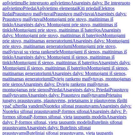
apšvietimu
Be integruoto apšvietimo
Atsarginės dalys: Be integruoto
apšvietimo
Priedai
Apšvietimo elementai
Kiti priedai
Elektros
lizdai
Praustuvų maišytuvai
Praustuvų maišytuvai
Atsarginės dalys:
Praustuvų maišytuvai
Montuojami prie stovo, maitinimas iš
tinklo
Atsarginės dalys: Montuojami prie stovo, maitinimas iš
tinklo
Montuojami prie stovo, maitinimas iš baterijos
Atsarginės
dalys: Montuojami prie stovo, maitinimas iš baterijos
Montuojami
prie stovo, maitinamas generatoriumi
Atsarginės dalys: Montuojami
prie stovo, maitinamas generatoriumi
Montuojami prie stovo,
maišytuvai su viena rankenėle
Montuojami iš sienos, maitinimas iš
tinklo
Atsarginės dalys: Montuojami iš sienos, maitinimas iš
tinklo
Montuojami iš sienos, maitinimas iš baterijos
Atsarginės dalys:
Montuojami iš sienos, maitinimas iš baterijos
Montuojami iš sienos,
maitinamas generatoriumi
Atsarginės dalys: Montuojami iš sienos,
maitinamas generatoriumi
Dviejų rankenų maišytuvas, montuojamas
prie sienos
Atsarginės dalys: Dviejų rankenų maišytuvas,
montuojamas prie sienos
Priedai
Atsarginės dalys: Priedai
Praustuvų
maišytuvams
Atsarginės dalys: Praustuvų maišytuvams
Prietaisų
jungtys praustuvams, plautuvėms, prietaisams ir plautuvėms išpilti
ypač užterštą vandenį
Nuotekų sifonai praustuvams
Atsarginės dalys:
Nuotekų sifonai praustuvams
P-formos sifonai
Atsarginės dalys: P-
formos sifonai
P-formos sifonai, vietą taupantis modelis
Atsarginės
dalys: P-formos sifonai, vietą taupantis modelis
Butelinis sifonai
praustuvams
Atsarginės dalys: Butelinis sifonai
praustuvams
Buteliniai sifonai praustuvams, vietą taupantis