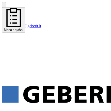
Į geberit.lt
Mano sąrašai