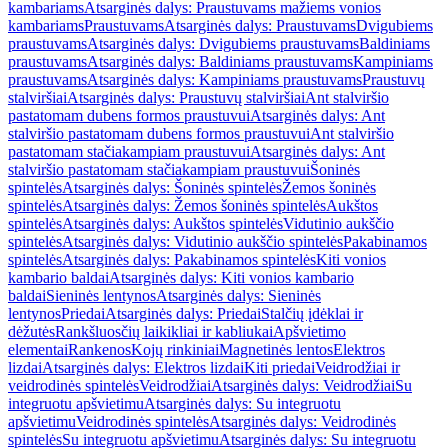
kambariams
Atsarginės dalys: Praustuvams mažiems vonios
kambariams
Praustuvams
Atsarginės dalys: Praustuvams
Dvigubiems
praustuvams
Atsarginės dalys: Dvigubiems praustuvams
Baldiniams
praustuvams
Atsarginės dalys: Baldiniams praustuvams
Kampiniams
praustuvams
Atsarginės dalys: Kampiniams praustuvams
Praustuvų
stalviršiai
Atsarginės dalys: Praustuvų stalviršiai
Ant stalviršio
pastatomam dubens formos praustuvui
Atsarginės dalys: Ant
stalviršio pastatomam dubens formos praustuvui
Ant stalviršio
pastatomam stačiakampiam praustuvui
Atsarginės dalys: Ant
stalviršio pastatomam stačiakampiam praustuvui
Šoninės
spintelės
Atsarginės dalys: Šoninės spintelės
Žemos šoninės
spintelės
Atsarginės dalys: Žemos šoninės spintelės
Aukštos
spintelės
Atsarginės dalys: Aukštos spintelės
Vidutinio aukščio
spintelės
Atsarginės dalys: Vidutinio aukščio spintelės
Pakabinamos
spintelės
Atsarginės dalys: Pakabinamos spintelės
Kiti vonios
kambario baldai
Atsarginės dalys: Kiti vonios kambario
baldai
Sieninės lentynos
Atsarginės dalys: Sieninės
lentynos
Priedai
Atsarginės dalys: Priedai
Stalčių įdėklai ir
dėžutės
Rankšluosčių laikikliai ir kabliukai
Apšvietimo
elementai
Rankenos
Kojų rinkiniai
Magnetinės lentos
Elektros
lizdai
Atsarginės dalys: Elektros lizdai
Kiti priedai
Veidrodžiai ir
veidrodinės spintelės
Veidrodžiai
Atsarginės dalys: Veidrodžiai
Su
integruotu apšvietimu
Atsarginės dalys: Su integruotu
apšvietimu
Veidrodinės spintelės
Atsarginės dalys: Veidrodinės
spintelės
Su integruotu apšvietimu
Atsarginės dalys: Su integruotu