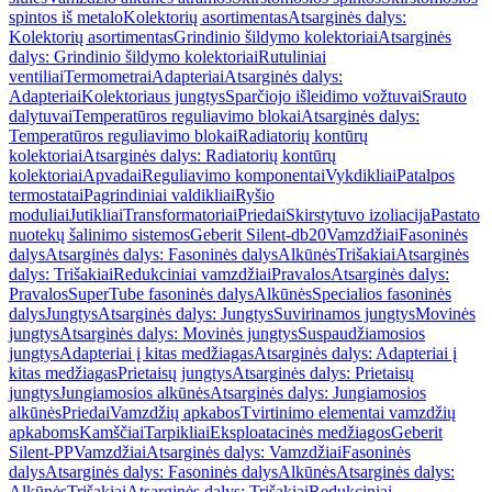
spintos iš metalo
Kolektorių asortimentas
Atsarginės dalys:
Kolektorių asortimentas
Grindinio šildymo kolektoriai
Atsarginės
dalys: Grindinio šildymo kolektoriai
Rutuliniai
ventiliai
Termometrai
Adapteriai
Atsarginės dalys:
Adapteriai
Kolektoriaus jungtys
Sparčiojo išleidimo vožtuvai
Srauto
dalytuvai
Temperatūros reguliavimo blokai
Atsarginės dalys:
Temperatūros reguliavimo blokai
Radiatorių kontūrų
kolektoriai
Atsarginės dalys: Radiatorių kontūrų
kolektoriai
Apvadai
Reguliavimo komponentai
Vykdikliai
Patalpos
termostatai
Pagrindiniai valdikliai
Ryšio
moduliai
Jutikliai
Transformatoriai
Priedai
Skirstytuvo izoliacija
Pastato
nuotekų šalinimo sistemos
Geberit Silent-db20
Vamzdžiai
Fasoninės
dalys
Atsarginės dalys: Fasoninės dalys
Alkūnės
Trišakiai
Atsarginės
dalys: Trišakiai
Redukciniai vamzdžiai
Pravalos
Atsarginės dalys:
Pravalos
SuperTube fasoninės dalys
Alkūnės
Specialios fasoninės
dalys
Jungtys
Atsarginės dalys: Jungtys
Suvirinamos jungtys
Movinės
jungtys
Atsarginės dalys: Movinės jungtys
Suspaudžiamosios
jungtys
Adapteriai į kitas medžiagas
Atsarginės dalys: Adapteriai į
kitas medžiagas
Prietaisų jungtys
Atsarginės dalys: Prietaisų
jungtys
Jungiamosios alkūnės
Atsarginės dalys: Jungiamosios
alkūnės
Priedai
Vamzdžių apkabos
Tvirtinimo elementai vamzdžių
apkaboms
Kamščiai
Tarpikliai
Eksploatacinės medžiagos
Geberit
Silent-PP
Vamzdžiai
Atsarginės dalys: Vamzdžiai
Fasoninės
dalys
Atsarginės dalys: Fasoninės dalys
Alkūnės
Atsarginės dalys:
Alkūnės
Trišakiai
Atsarginės dalys: Trišakiai
Redukciniai