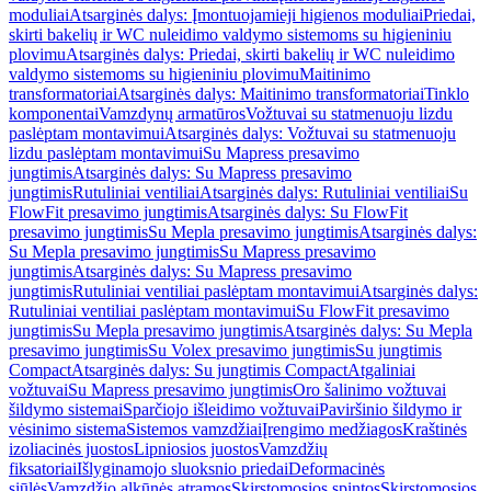
moduliai
Atsarginės dalys: Įmontuojamieji higienos moduliai
Priedai,
skirti bakelių ir WC nuleidimo valdymo sistemoms su higieniniu
plovimu
Atsarginės dalys: Priedai, skirti bakelių ir WC nuleidimo
valdymo sistemoms su higieniniu plovimu
Maitinimo
transformatoriai
Atsarginės dalys: Maitinimo transformatoriai
Tinklo
komponentai
Vamzdynų armatūros
Vožtuvai su statmenuoju lizdu
paslėptam montavimui
Atsarginės dalys: Vožtuvai su statmenuoju
lizdu paslėptam montavimui
Su Mapress presavimo
jungtimis
Atsarginės dalys: Su Mapress presavimo
jungtimis
Rutuliniai ventiliai
Atsarginės dalys: Rutuliniai ventiliai
Su
FlowFit presavimo jungtimis
Atsarginės dalys: Su FlowFit
presavimo jungtimis
Su Mepla presavimo jungtimis
Atsarginės dalys:
Su Mepla presavimo jungtimis
Su Mapress presavimo
jungtimis
Atsarginės dalys: Su Mapress presavimo
jungtimis
Rutuliniai ventiliai paslėptam montavimui
Atsarginės dalys:
Rutuliniai ventiliai paslėptam montavimui
Su FlowFit presavimo
jungtimis
Su Mepla presavimo jungtimis
Atsarginės dalys: Su Mepla
presavimo jungtimis
Su Volex presavimo jungtimis
Su jungtimis
Compact
Atsarginės dalys: Su jungtimis Compact
Atgaliniai
vožtuvai
Su Mapress presavimo jungtimis
Oro šalinimo vožtuvai
šildymo sistemai
Sparčiojo išleidimo vožtuvai
Paviršinio šildymo ir
vėsinimo sistema
Sistemos vamzdžiai
Įrengimo medžiagos
Kraštinės
izoliacinės juostos
Lipniosios juostos
Vamzdžių
fiksatoriai
Išlyginamojo sluoksnio priedai
Deformacinės
siūlės
Vamzdžio alkūnės atramos
Skirstomosios spintos
Skirstomosios