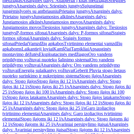
medžiagas
Atsarginės dalys: Adapteriai į kitas medžiagas
Srieginės
jungtys
Atsarginės dalys: Srieginės jungtys
Sujungimai
jungėmis
Įvorės su antbriauniu
Prietaisų jungtys
Atsarginės dalys:
Prietaisų jungtys
Jungiamosios alkūnės
Atsarginės dalys:
Jungiamosios alkūnės
Jungiamosios movos
Atsarginės dalys:
Jungiamosios movos
Tiesiosios jungtys
Atsarginės dalys: Tiesiosios
jungtys
P-formos sifonai
Atsarginės dalys: P-formos sifonai
Sraigės
formos sifonai
Atsarginės dalys: Sraigės formos
sifonai
Priedai
Vamzdžių apkabos
Tvirtinimo elementai vamzdžių
apkaboms
Laikantieji loviai
Kamščiai
Tarpikliai
Apsauginės
montavimo dėžutės
Eksploatacinės medžiagos
Oro vandens
pripildymo vožtuvai nuotekų šalinimo sistemai
Oro vandens
pripildymo vožtuvai
Atsarginės dalys: Oro vandens pripildymo
vožtuvai
Energiją sulaikantys vožtuvai
Geberit Pluvia stogo lietaus
nuotekų surinkimo ir nukreipimo sistema
Stogo įlajos
Atsarginės
dalys: Stogo įlajos
Stogo įlajos iki 12 l/s
Atsarginės dalys: Stogo
įlajos iki 12 l/s
Stogo įlajos iki 25 l/s
Atsarginės dalys: Stogo įlajos iki
25 l/s
Stogo įlajos iki 100 l/s
Atsarginės dalys: Stogo įlajos iki 100
l/s
Stogo įlajos latakams
Atsarginės dalys: Stogo įlajos latakams
Stogo
įlajos iki 12 l/s
Atsarginės dalys: Stogo įlajos iki 12 l/s
Stogo įlajos iki
25 l/s
Atsarginės dalys: Stogo įlajos iki 25 l/s
Garo izoliacijos
tvirtinimo elementai
Atsarginės dalys: Garo izoliacijos tvirtinimo
elementai
Stogo įlajoms iki 12 l/s
Atsarginės dalys: Stogo įlajoms iki
12 l/s
Stogo įlajoms iki 25 l/s
Avariniai persipylimo įtaisai
Atsarginės
dalys: Avariniai persipylimo įtaisai
Stogo įlajoms iki 12 l/s
Atsarginės