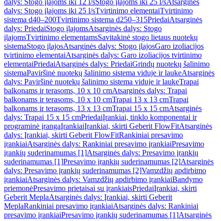
dalys: Stogo įlajoms iki 12 l/s
Stogo įlajoms iki 25 l/s
Atsarginės
dalys: Stogo įlajoms iki 25 l/s
Tvirtinimo elementai
Tvirtinimo
sistema d40–200
Tvirtinimo sistema d250–315
Priedai
Atsarginės
dalys: Priedai
Stogo įlajoms
Atsarginės dalys: Stogo
įlajoms
Tvirtinimo elementams
Savitakinė stogo lietaus nuotekų
sistema
Stogo įlajos
Atsarginės dalys: Stogo įlajos
Garo izoliacijos
tvirtinimo elementai
Atsarginės dalys: Garo izoliacijos tvirtinimo
elementai
Priedai
Atsarginės dalys: Priedai
Grindų nuotekų šalinimo
sistema
Paviršinė nuotekų šalinimo sistema viduje ir lauke
Atsarginės
dalys: Paviršinė nuotekų šalinimo sistema viduje ir lauke
Trapai
balkonams ir terasoms, 10 x 10 cm
Atsarginės dalys: Trapai
balkonams ir terasoms, 10 x 10 cm
Trapai 13 x 13 cm
Trapai
balkonams ir terasoms, 13 x 13 cm
Trapai 15 x 15 cm
Atsarginės
dalys: Trapai 15 x 15 cm
Priedai
Įrankiai, tinklo komponentai ir
programinė įranga
Įrankiai
Įrankiai, skirti Geberit FlowFit
Atsarginės
dalys: Įrankiai, skirti Geberit FlowFit
Rankiniai presavimo
įrankiai
Atsarginės dalys: Rankiniai presavimo įrankiai
Presavimo
įrankių suderinamumas [1]
Atsarginės dalys: Presavimo įrankių
suderinamumas [1]
Presavimo įrankių suderinamumas [2]
Atsarginės
dalys: Presavimo įrankių suderinamumas [2]
Vamzdžių apdirbimo
įrankiai
Atsarginės dalys: Vamzdžių apdirbimo įrankiai
Bandymo
priemonė
Presavimo prietaisai su įrankiais
Priedai
Įrankiai, skirti
Geberit Mepla
Atsarginės dalys: Įrankiai, skirti Geberit
Mepla
Rankiniai presavimo įrankiai
Atsarginės dalys: Rankiniai
presavimo įrankiai
Presavimo įrankių suderinamumas [1]
Atsarginės