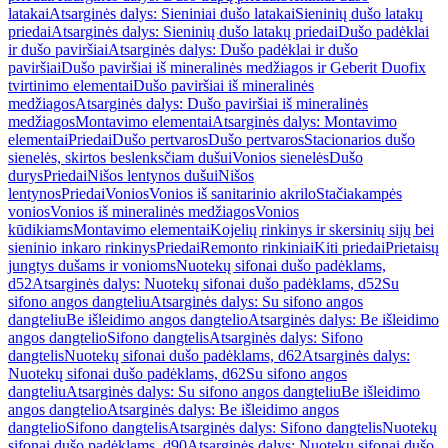
latakai
Atsarginės dalys: Sieniniai dušo latakai
Sieninių dušo latakų
priedai
Atsarginės dalys: Sieninių dušo latakų priedai
Dušo padėklai
ir dušo paviršiai
Atsarginės dalys: Dušo padėklai ir dušo
paviršiai
Dušo paviršiai iš mineralinės medžiagos ir Geberit Duofix
tvirtinimo elementai
Dušo paviršiai iš mineralinės
medžiagos
Atsarginės dalys: Dušo paviršiai iš mineralinės
medžiagos
Montavimo elementai
Atsarginės dalys: Montavimo
elementai
Priedai
Dušo pertvaros
Dušo pertvaros
Stacionarios dušo
sienelės, skirtos beslenksčiam dušui
Vonios sienelės
Dušo
durys
Priedai
Nišos lentynos dušui
Nišos
lentynos
Priedai
Vonios
Vonios iš sanitarinio akrilo
Stačiakampės
vonios
Vonios iš mineralinės medžiagos
Vonios
kūdikiams
Montavimo elementai
Kojelių rinkinys ir skersinių sijų bei
sieninio inkaro rinkinys
Priedai
Remonto rinkiniai
Kiti priedai
Prietaisų
jungtys dušams ir vonioms
Nuotekų sifonai dušo padėklams,
d52
Atsarginės dalys: Nuotekų sifonai dušo padėklams, d52
Su
sifono angos dangteliu
Atsarginės dalys: Su sifono angos
dangteliu
Be išleidimo angos dangtelio
Atsarginės dalys: Be išleidimo
angos dangtelio
Sifono dangtelis
Atsarginės dalys: Sifono
dangtelis
Nuotekų sifonai dušo padėklams, d62
Atsarginės dalys:
Nuotekų sifonai dušo padėklams, d62
Su sifono angos
dangteliu
Atsarginės dalys: Su sifono angos dangteliu
Be išleidimo
angos dangtelio
Atsarginės dalys: Be išleidimo angos
dangtelio
Sifono dangtelis
Atsarginės dalys: Sifono dangtelis
Nuotekų
sifonai dušo padėklams, d90
Atsarginės dalys: Nuotekų sifonai dušo