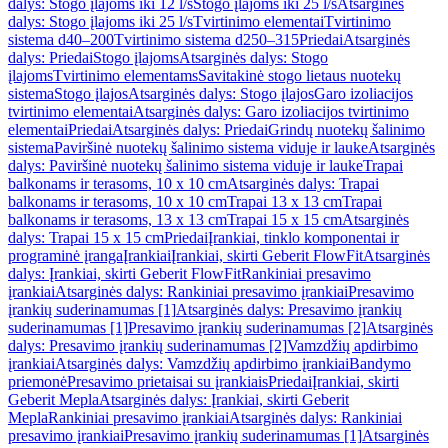
dalys: Stogo įlajoms iki 12 l/s
Stogo įlajoms iki 25 l/s
Atsarginės
dalys: Stogo įlajoms iki 25 l/s
Tvirtinimo elementai
Tvirtinimo
sistema d40–200
Tvirtinimo sistema d250–315
Priedai
Atsarginės
dalys: Priedai
Stogo įlajoms
Atsarginės dalys: Stogo
įlajoms
Tvirtinimo elementams
Savitakinė stogo lietaus nuotekų
sistema
Stogo įlajos
Atsarginės dalys: Stogo įlajos
Garo izoliacijos
tvirtinimo elementai
Atsarginės dalys: Garo izoliacijos tvirtinimo
elementai
Priedai
Atsarginės dalys: Priedai
Grindų nuotekų šalinimo
sistema
Paviršinė nuotekų šalinimo sistema viduje ir lauke
Atsarginės
dalys: Paviršinė nuotekų šalinimo sistema viduje ir lauke
Trapai
balkonams ir terasoms, 10 x 10 cm
Atsarginės dalys: Trapai
balkonams ir terasoms, 10 x 10 cm
Trapai 13 x 13 cm
Trapai
balkonams ir terasoms, 13 x 13 cm
Trapai 15 x 15 cm
Atsarginės
dalys: Trapai 15 x 15 cm
Priedai
Įrankiai, tinklo komponentai ir
programinė įranga
Įrankiai
Įrankiai, skirti Geberit FlowFit
Atsarginės
dalys: Įrankiai, skirti Geberit FlowFit
Rankiniai presavimo
įrankiai
Atsarginės dalys: Rankiniai presavimo įrankiai
Presavimo
įrankių suderinamumas [1]
Atsarginės dalys: Presavimo įrankių
suderinamumas [1]
Presavimo įrankių suderinamumas [2]
Atsarginės
dalys: Presavimo įrankių suderinamumas [2]
Vamzdžių apdirbimo
įrankiai
Atsarginės dalys: Vamzdžių apdirbimo įrankiai
Bandymo
priemonė
Presavimo prietaisai su įrankiais
Priedai
Įrankiai, skirti
Geberit Mepla
Atsarginės dalys: Įrankiai, skirti Geberit
Mepla
Rankiniai presavimo įrankiai
Atsarginės dalys: Rankiniai
presavimo įrankiai
Presavimo įrankių suderinamumas [1]
Atsarginės