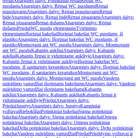
rėmai
Atsarginės dalys: Potinkiniai rėmai
Rėmai WC
puodams
Atsarginės dalys: Rėmai WC puodams
Rėmai
praustuvams
Atsarginės dalys: Rėmai praustuvams
Rėmai
bidė
Atsarginės dalys: Rėmai bidė
Rėmai pisuarams
Atsarginės dalys:
Rėmai pisuarams
Rėmai dušams
Atsarginės dalys: Rėmai
dušams
Priedai
WC puodų elementams
Tvirtinimo
elementams
Išoriniai bakeliai
Išoriniai bakeliai WC puodams, iš
plastiko
Atsarginės dalys: Išoriniai bakeliai WC puodams, iš
plastiko
Montuojami ant WC puodų
Atsarginės dalys: Montuojami
ant WC puodų
Kabantis aukštai
Atsarginės dalys: Kabantis
aukštai
Kabantis žemai ir vidutiniame aukštyje
Atsarginės dalys:
Kabantis žemai ir vidutiniame aukštyje
Išoriniai bakeliai WC
puodams, iš sanitarinės keramikos
Atsarginės dalys: Išoriniai bakeliai
WC puodams, iš sanitarinės keramikos
Montuojami ant WC
puodų
Atsarginės dalys: Montuojami ant WC puodų
Vandens
nuleidimo vamzdžiai išoriniams bakeliams
Atsarginės dalys: Vandens
nuleidimo vamzdžiai išoriniams bakeliams
Kabantis
aukštai
Atsarginės dalys: Kabantis aukštai
Kabantis žemai ir
vidutiniame aukštyje
Priedai
Atsarginės dalys:
Priedai
Jungtys
Atsarginės dalys: Jungtys
Kampiniai
vožtuvai
Riebokšliai
Potinkiniai bakeliai
Sigma potinkiniai
bakeliai
Atsarginės dalys: Sigma potinkiniai bakeliai
Omega
potinkiniai bakeliai
Atsarginės dalys: Omega potinkiniai
bakeliai
Delta potinkiniai bakeliai
Atsarginės dalys: Delta potinkiniai
bakeliai
Vandens nuleidimo vamzdžiai
Priedai
Pripildymo vožtuvai ir