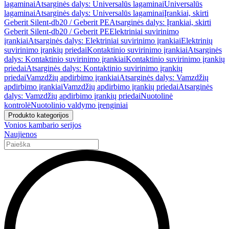
lagaminai
Atsarginės dalys: Universalūs lagaminai
Universalūs
lagaminai
Atsarginės dalys: Universalūs lagaminai
Įrankiai, skirti
Geberit Silent-db20 / Geberit PE
Atsarginės dalys: Įrankiai, skirti
Geberit Silent-db20 / Geberit PE
Elektriniai suvirinimo
įrankiai
Atsarginės dalys: Elektriniai suvirinimo įrankiai
Elektrinių
suvirinimo įrankių priedai
Kontaktinio suvirinimo įrankiai
Atsarginės
dalys: Kontaktinio suvirinimo įrankiai
Kontaktinio suvirinimo įrankių
priedai
Atsarginės dalys: Kontaktinio suvirinimo įrankių
priedai
Vamzdžių apdirbimo įrankiai
Atsarginės dalys: Vamzdžių
apdirbimo įrankiai
Vamzdžių apdirbimo įrankių priedai
Atsarginės
dalys: Vamzdžių apdirbimo įrankių priedai
Nuotolinė
kontrolė
Nuotolinio valdymo įrenginiai
Produkto kategorijos
Vonios kambario serijos
Naujienos