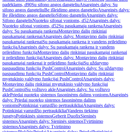
padėklams, d90
Su sifono angos dangteliu
Atsarginės dalys: Su
sifono angos dangteliu
Be išleidimo angos dangtelio
Atsarginės dalys:
Be išleidimo angos dangtelio
Sifono dangtelis
Atsarginės dalys:
Sifono dangtelis
Nuotekų sifonai vonioms, d52
Atsarginės dalys:
Nuotekų sifonai vonioms, d52
Su pasukamąja rankena
Atsarginės
dalys: Su pasukamąja rankena
Montavimo dalių rinkiniai
pasukamajai rankenai
Atsarginės dalys: Montavimo dalių rinkiniai
pasukamajai rankenai
Su pasukamąja rankena ir vandens prileidimo
funkcija
Atsarginės dalys: Su pasukamąja rankena ir vandens
prileidimo funkcija
Montavimo dalių rinkiniai pasukamajai rankenai
ir prileidimo funkcijai
Atsarginės dalys: Montavimo dalių rinkiniai
pasukamajai rankenai ir prileidimo funkcijai
Su uždarymo
paspaudimu funkcija PushControl
Atsarginės dalys: Su uždarymo
paspaudimu funkcija PushControl
Montavimo dalių rinkiniai
mygtukinio valdymo funkcijai PushControl
Atsarginės dalys:
Montavimo dalių rinkiniai mygtukinio valdymo funkcijai
PushControl
Su vožtuvo akle
Atsarginės dalys: Su vožtuvo
akle
Priedai nuotekų sistemos fasoninėms dalims vonioms
Atsarginės
dalys: Priedai nuotekų sistemos fasoninėms dalims
vonioms
Potinkiniai vamzdžio pertraukikliai
Atsarginės dalys:
Potinkiniai vamzdžio pertraukikliai
Vandens tiekimo
jungtys
Potinkinės sistemos
Geberit Duofix
Sieninės
sistemos
Atsarginės dalys: Sieninės sistemos
Tvirtinimo
sistemos
Atsarginės dalys: Tvirtinimo
sistemos
Plokštės
Priedai
Atsarginės dalys: Priedai
Potinkiniai