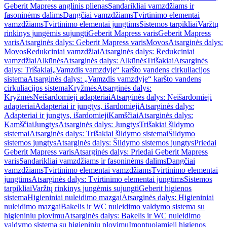
Geberit Mapress anglinis plienas
Sandarikliai vamzdžiams ir
fasoninėms dalims
Dangčiai vamzdžiams
Tvirtinimo elementai
vamzdžiams
Tvirtinimo elementai jungtims
Sistemos tarpikliai
Varžtų
rinkinys jungėmis sujungti
Geberit Mapress varis
Geberit Mapress
varis
Atsarginės dalys: Geberit Mapress varis
Movos
Atsarginės dalys:
Movos
Redukciniai vamzdžiai
Atsarginės dalys: Redukciniai
vamzdžiai
Alkūnės
Atsarginės dalys: Alkūnės
Trišakiai
Atsarginės
dalys: Trišakiai
„Vamzdis vamzdyje“ karšto vandens cirkuliacijos
sistema
Atsarginės dalys: „Vamzdis vamzdyje“ karšto vandens
cirkuliacijos sistema
Kryžmės
Atsarginės dalys:
Kryžmės
Neišardomieji adapteriai
Atsarginės dalys: Neišardomieji
adapteriai
Adapteriai ir jungtys, išardomieji
Atsarginės dalys:
Adapteriai ir jungtys, išardomieji
Kamščiai
Atsarginės dalys:
Kamščiai
Jungtys
Atsarginės dalys: Jungtys
Trišakiai šildymo
sistemai
Atsarginės dalys: Trišakiai šildymo sistemai
Šildymo
sistemos jungtys
Atsarginės dalys: Šildymo sistemos jungtys
Priedai
Geberit Mapress varis
Atsarginės dalys: Priedai Geberit Mapress
varis
Sandarikliai vamzdžiams ir fasoninėms dalims
Dangčiai
vamzdžiams
Tvirtinimo elementai vamzdžiams
Tvirtinimo elementai
jungtims
Atsarginės dalys: Tvirtinimo elementai jungtims
Sistemos
tarpikliai
Varžtų rinkinys jungėmis sujungti
Geberit higienos
sistema
Higieniniai nuleidimo mazgai
Atsarginės dalys: Higieniniai
nuleidimo mazgai
Bakelis ir WC nuleidimo valdymo sistema su
higieniniu plovimu
Atsarginės dalys: Bakelis ir WC nuleidimo
valdymo sistema su higieniniu plovimu
Įmontuojamieji higienos