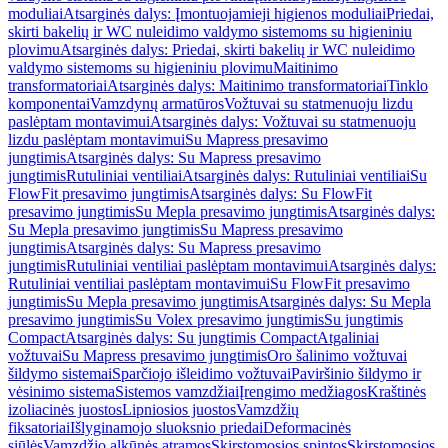
moduliai
Atsarginės dalys: Įmontuojamieji higienos moduliai
Priedai,
skirti bakelių ir WC nuleidimo valdymo sistemoms su higieniniu
plovimu
Atsarginės dalys: Priedai, skirti bakelių ir WC nuleidimo
valdymo sistemoms su higieniniu plovimu
Maitinimo
transformatoriai
Atsarginės dalys: Maitinimo transformatoriai
Tinklo
komponentai
Vamzdynų armatūros
Vožtuvai su statmenuoju lizdu
paslėptam montavimui
Atsarginės dalys: Vožtuvai su statmenuoju
lizdu paslėptam montavimui
Su Mapress presavimo
jungtimis
Atsarginės dalys: Su Mapress presavimo
jungtimis
Rutuliniai ventiliai
Atsarginės dalys: Rutuliniai ventiliai
Su
FlowFit presavimo jungtimis
Atsarginės dalys: Su FlowFit
presavimo jungtimis
Su Mepla presavimo jungtimis
Atsarginės dalys:
Su Mepla presavimo jungtimis
Su Mapress presavimo
jungtimis
Atsarginės dalys: Su Mapress presavimo
jungtimis
Rutuliniai ventiliai paslėptam montavimui
Atsarginės dalys:
Rutuliniai ventiliai paslėptam montavimui
Su FlowFit presavimo
jungtimis
Su Mepla presavimo jungtimis
Atsarginės dalys: Su Mepla
presavimo jungtimis
Su Volex presavimo jungtimis
Su jungtimis
Compact
Atsarginės dalys: Su jungtimis Compact
Atgaliniai
vožtuvai
Su Mapress presavimo jungtimis
Oro šalinimo vožtuvai
šildymo sistemai
Sparčiojo išleidimo vožtuvai
Paviršinio šildymo ir
vėsinimo sistema
Sistemos vamzdžiai
Įrengimo medžiagos
Kraštinės
izoliacinės juostos
Lipniosios juostos
Vamzdžių
fiksatoriai
Išlyginamojo sluoksnio priedai
Deformacinės
siūlės
Vamzdžio alkūnės atramos
Skirstomosios spintos
Skirstomosios