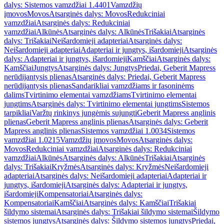
dalys: Sistemos vamzdžiai 1.4401
Vamzdžių
įmovos
Movos
Atsarginės dalys: Movos
Redukciniai
vamzdžiai
Atsarginės dalys: Redukciniai
vamzdžiai
Alkūnės
Atsarginės dalys: Alkūnės
Trišakiai
Atsarginės
dalys: Trišakiai
Neišardomieji adapteriai
Atsarginės dalys:
Neišardomieji adapteriai
Adapteriai ir jungtys, išardomieji
Atsarginės
dalys: Adapteriai ir jungtys, išardomieji
Kamščiai
Atsarginės dalys:
Kamščiai
Jungtys
Atsarginės dalys: Jungtys
Priedai, Geberit Mapress
nerūdijantysis plienas
Atsarginės dalys: Priedai, Geberit Mapress
nerūdijantysis plienas
Sandarikliai vamzdžiams ir fasoninėms
dalims
Tvirtinimo elementai vamzdžiams
Tvirtinimo elementai
jungtims
Atsarginės dalys: Tvirtinimo elementai jungtims
Sistemos
tarpikliai
Varžtų rinkinys jungėmis sujungti
Geberit Mapress anglinis
plienas
Geberit Mapress anglinis plienas
Atsarginės dalys: Geberit
Mapress anglinis plienas
Sistemos vamzdžiai 1.0034
Sistemos
vamzdžiai 1.0215
Vamzdžių įmovos
Movos
Atsarginės dalys:
Movos
Redukciniai vamzdžiai
Atsarginės dalys: Redukciniai
vamzdžiai
Alkūnės
Atsarginės dalys: Alkūnės
Trišakiai
Atsarginės
dalys: Trišakiai
Kryžmės
Atsarginės dalys: Kryžmės
Neišardomieji
adapteriai
Atsarginės dalys: Neišardomieji adapteriai
Adapteriai ir
jungtys, išardomieji
Atsarginės dalys: Adapteriai ir jungtys,
išardomieji
Kompensatoriai
Atsarginės dalys:
Kompensatoriai
Kamščiai
Atsarginės dalys: Kamščiai
Trišakiai
šildymo sistemai
Atsarginės dalys: Trišakiai šildymo sistemai
Šildymo
sistemos jungtys
Atsarginės dalys: Šildymo sistemos jungtys
Priedai,