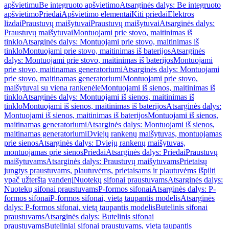
apšvietimu
Be integruoto apšvietimo
Atsarginės dalys: Be integruoto
apšvietimo
Priedai
Apšvietimo elementai
Kiti priedai
Elektros
lizdai
Praustuvų maišytuvai
Praustuvų maišytuvai
Atsarginės dalys:
Praustuvų maišytuvai
Montuojami prie stovo, maitinimas iš
tinklo
Atsarginės dalys: Montuojami prie stovo, maitinimas iš
tinklo
Montuojami prie stovo, maitinimas iš baterijos
Atsarginės
dalys: Montuojami prie stovo, maitinimas iš baterijos
Montuojami
prie stovo, maitinamas generatoriumi
Atsarginės dalys: Montuojami
prie stovo, maitinamas generatoriumi
Montuojami prie stovo,
maišytuvai su viena rankenėle
Montuojami iš sienos, maitinimas iš
tinklo
Atsarginės dalys: Montuojami iš sienos, maitinimas iš
tinklo
Montuojami iš sienos, maitinimas iš baterijos
Atsarginės dalys:
Montuojami iš sienos, maitinimas iš baterijos
Montuojami iš sienos,
maitinamas generatoriumi
Atsarginės dalys: Montuojami iš sienos,
maitinamas generatoriumi
Dviejų rankenų maišytuvas, montuojamas
prie sienos
Atsarginės dalys: Dviejų rankenų maišytuvas,
montuojamas prie sienos
Priedai
Atsarginės dalys: Priedai
Praustuvų
maišytuvams
Atsarginės dalys: Praustuvų maišytuvams
Prietaisų
jungtys praustuvams, plautuvėms, prietaisams ir plautuvėms išpilti
ypač užterštą vandenį
Nuotekų sifonai praustuvams
Atsarginės dalys:
Nuotekų sifonai praustuvams
P-formos sifonai
Atsarginės dalys: P-
formos sifonai
P-formos sifonai, vietą taupantis modelis
Atsarginės
dalys: P-formos sifonai, vietą taupantis modelis
Butelinis sifonai
praustuvams
Atsarginės dalys: Butelinis sifonai
praustuvams
Buteliniai sifonai praustuvams, vietą taupantis