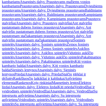
kambariams
Atsarginės dalys: Praustuvams mažiems vonios
kambariams
Praustuvams
Atsarginės dalys: Praustuvams
Dvigubiems
praustuvams
Atsarginės dalys: Dvigubiems praustuvams
Baldiniams
praustuvams
Atsarginės dalys: Baldiniams praustuvams
Kampiniams
praustuvams
Atsarginės dalys: Kampiniams praustuvams
Praustuvų
stalviršiai
Atsarginės dalys: Praustuvų stalviršiai
Ant stalviršio
pastatomam dubens formos praustuvui
Atsarginės dalys: Ant
stalviršio pastatomam dubens formos praustuvui
Ant stalviršio
pastatomam stačiakampiam praustuvui
Atsarginės dalys: Ant
stalviršio pastatomam stačiakampiam praustuvui
Šoninės
spintelės
Atsarginės dalys: Šoninės spintelės
Žemos šoninės
spintelės
Atsarginės dalys: Žemos šoninės spintelės
Aukštos
spintelės
Atsarginės dalys: Aukštos spintelės
Vidutinio aukščio
spintelės
Atsarginės dalys: Vidutinio aukščio spintelės
Pakabinamos
spintelės
Atsarginės dalys: Pakabinamos spintelės
Kiti vonios
kambario baldai
Atsarginės dalys: Kiti vonios kambario
baldai
Sieninės lentynos
Atsarginės dalys: Sieninės
lentynos
Priedai
Atsarginės dalys: Priedai
Stalčių įdėklai ir
dėžutės
Rankšluosčių laikikliai ir kabliukai
Apšvietimo
elementai
Rankenos
Kojų rinkiniai
Magnetinės lentos
Elektros
lizdai
Atsarginės dalys: Elektros lizdai
Kiti priedai
Veidrodžiai ir
veidrodinės spintelės
Veidrodžiai
Atsarginės dalys: Veidrodžiai
Su
integruotu apšvietimu
Atsarginės dalys: Su integruotu
apšvietimu
Veidrodinės spintelės
Atsarginės dalys: Veidrodinės
spintelės
Su integruotu apšvietimu
Atsarginės dalys: Su integruotu