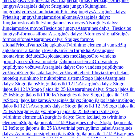
medžiagas
Atsarginės dalys: Adapteriai į kitas medžiagas
Srieginės
jungtys
Atsarginės dalys: Srieginės jungtys
Sujungimai
jungėmis
Įvorės su antbriauniu
Prietaisų jungtys
Atsarginės dalys:
Prietaisų jungtys
Jungiamosios alkūnės
Atsarginės dalys:
Jungiamosios alkūnės
Jungiamosios movos
Atsarginės dalys:
Jungiamosios movos
Tiesiosios jungtys
Atsarginės dalys: Tiesiosios
jungtys
P-formos sifonai
Atsarginės dalys: P-formos sifonai
Sraigės
formos sifonai
Atsarginės dalys: Sraigės formos
sifonai
Priedai
Vamzdžių apkabos
Tvirtinimo elementai vamzdžių
apkaboms
Laikantieji loviai
Kamščiai
Tarpikliai
Apsauginės
montavimo dėžutės
Eksploatacinės medžiagos
Oro vandens
pripildymo vožtuvai nuotekų šalinimo sistemai
Oro vandens
pripildymo vožtuvai
Atsarginės dalys: Oro vandens pripildymo
vožtuvai
Energiją sulaikantys vožtuvai
Geberit Pluvia stogo lietaus
nuotekų surinkimo ir nukreipimo sistema
Stogo įlajos
Atsarginės
dalys: Stogo įlajos
Stogo įlajos iki 12 l/s
Atsarginės dalys: Stogo
įlajos iki 12 l/s
Stogo įlajos iki 25 l/s
Atsarginės dalys: Stogo įlajos iki
25 l/s
Stogo įlajos iki 100 l/s
Atsarginės dalys: Stogo įlajos iki 100
l/s
Stogo įlajos latakams
Atsarginės dalys: Stogo įlajos latakams
Stogo
įlajos iki 12 l/s
Atsarginės dalys: Stogo įlajos iki 12 l/s
Stogo įlajos iki
25 l/s
Atsarginės dalys: Stogo įlajos iki 25 l/s
Garo izoliacijos
tvirtinimo elementai
Atsarginės dalys: Garo izoliacijos tvirtinimo
elementai
Stogo įlajoms iki 12 l/s
Atsarginės dalys: Stogo įlajoms iki
12 l/s
Stogo įlajoms iki 25 l/s
Avariniai persipylimo įtaisai
Atsarginės
dalys: Avariniai persipylimo įtaisai
Stogo įlajoms iki 12 l/s
Atsarginės