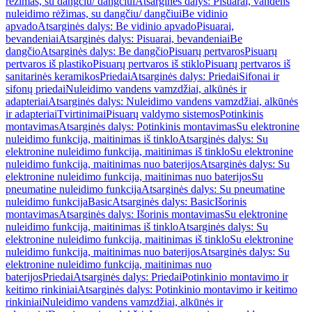
rėžimas, su dangčiu/ dangčiui
Atsarginės dalys: Pisuarai, vandens
nuleidimo rėžimas, su dangčiu/ dangčiui
Be vidinio
apvado
Atsarginės dalys: Be vidinio apvado
Pisuarai,
bevandeniai
Atsarginės dalys: Pisuarai, bevandeniai
Be
dangčio
Atsarginės dalys: Be dangčio
Pisuarų pertvaros
Pisuarų
pertvaros iš plastiko
Pisuarų pertvaros iš stiklo
Pisuarų pertvaros iš
sanitarinės keramikos
Priedai
Atsarginės dalys: Priedai
Sifonai ir
sifonų priedai
Nuleidimo vandens vamzdžiai, alkūnės ir
adapteriai
Atsarginės dalys: Nuleidimo vandens vamzdžiai, alkūnės
ir adapteriai
Tvirtinimai
Pisuarų valdymo sistemos
Potinkinis
montavimas
Atsarginės dalys: Potinkinis montavimas
Su elektronine
nuleidimo funkcija, maitinimas iš tinklo
Atsarginės dalys: Su
elektronine nuleidimo funkcija, maitinimas iš tinklo
Su elektronine
nuleidimo funkcija, maitinimas nuo baterijos
Atsarginės dalys: Su
elektronine nuleidimo funkcija, maitinimas nuo baterijos
Su
pneumatine nuleidimo funkcija
Atsarginės dalys: Su pneumatine
nuleidimo funkcija
Basic
Atsarginės dalys: Basic
Išorinis
montavimas
Atsarginės dalys: Išorinis montavimas
Su elektronine
nuleidimo funkcija, maitinimas iš tinklo
Atsarginės dalys: Su
elektronine nuleidimo funkcija, maitinimas iš tinklo
Su elektronine
nuleidimo funkcija, maitinimas nuo baterijos
Atsarginės dalys: Su
elektronine nuleidimo funkcija, maitinimas nuo
baterijos
Priedai
Atsarginės dalys: Priedai
Potinkinio montavimo ir
keitimo rinkiniai
Atsarginės dalys: Potinkinio montavimo ir keitimo
rinkiniai
Nuleidimo vandens vamzdžiai, alkūnės ir