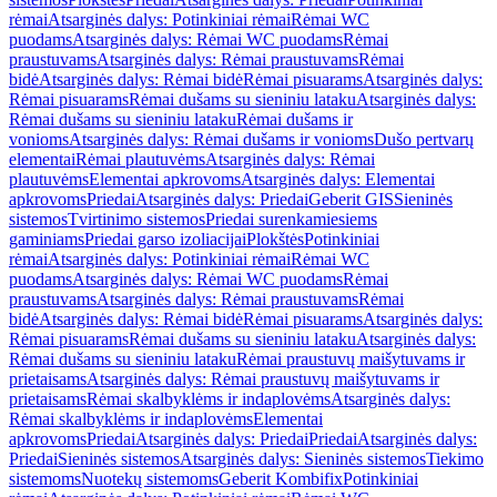
rėmai
Atsarginės dalys: Potinkiniai rėmai
Rėmai WC
puodams
Atsarginės dalys: Rėmai WC puodams
Rėmai
praustuvams
Atsarginės dalys: Rėmai praustuvams
Rėmai
bidė
Atsarginės dalys: Rėmai bidė
Rėmai pisuarams
Atsarginės dalys:
Rėmai pisuarams
Rėmai dušams su sieniniu lataku
Atsarginės dalys:
Rėmai dušams su sieniniu lataku
Rėmai dušams ir
vonioms
Atsarginės dalys: Rėmai dušams ir vonioms
Dušo pertvarų
elementai
Rėmai plautuvėms
Atsarginės dalys: Rėmai
plautuvėms
Elementai apkrovoms
Atsarginės dalys: Elementai
apkrovoms
Priedai
Atsarginės dalys: Priedai
Geberit GIS
Sieninės
sistemos
Tvirtinimo sistemos
Priedai surenkamiesiems
gaminiams
Priedai garso izoliacijai
Plokštės
Potinkiniai
rėmai
Atsarginės dalys: Potinkiniai rėmai
Rėmai WC
puodams
Atsarginės dalys: Rėmai WC puodams
Rėmai
praustuvams
Atsarginės dalys: Rėmai praustuvams
Rėmai
bidė
Atsarginės dalys: Rėmai bidė
Rėmai pisuarams
Atsarginės dalys:
Rėmai pisuarams
Rėmai dušams su sieniniu lataku
Atsarginės dalys:
Rėmai dušams su sieniniu lataku
Rėmai praustuvų maišytuvams ir
prietaisams
Atsarginės dalys: Rėmai praustuvų maišytuvams ir
prietaisams
Rėmai skalbyklėms ir indaplovėms
Atsarginės dalys:
Rėmai skalbyklėms ir indaplovėms
Elementai
apkrovoms
Priedai
Atsarginės dalys: Priedai
Priedai
Atsarginės dalys:
Priedai
Sieninės sistemos
Atsarginės dalys: Sieninės sistemos
Tiekimo
sistemoms
Nuotekų sistemoms
Geberit Kombifix
Potinkiniai