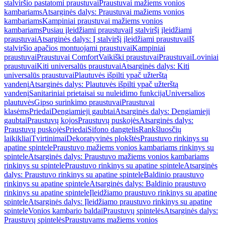
stalviršio pastatomi praustuvai
Praustuvai mažiems vonios
kambariams
Atsarginės dalys: Praustuvai mažiems vonios
kambariams
Kampiniai praustuvai mažiems vonios
kambariams
Pusiau įleidžiami praustuvai
Į stalviršį įleidžiami
praustuvai
Atsarginės dalys: Į stalviršį įleidžiami praustuvai
Iš
stalviršio apačios montuojami praustuvai
Kampiniai
praustuvai
Praustuvai Comfort
Vaikiški praustuvai
Praustuvai
Loviniai
praustuvai
Kiti universalūs praustuvai
Atsarginės dalys: Kiti
universalūs praustuvai
Plautuvės išpilti ypač užterštą
vandenį
Atsarginės dalys: Plautuvės išpilti ypač užterštą
vandenį
Sanitariniai prietaisai su nuleidimo funkcija
Universalios
plautuvės
Gipso surinkimo praustuvai
Praustuvai
klasėms
Priedai
Dengiamieji gaubtai
Atsarginės dalys: Dengiamieji
gaubtai
Praustuvų kojos
Praustuvų puskojės
Atsarginės dalys:
Praustuvų puskojės
Priedai
Sifono dangtelis
Rankšluosčių
laikikliai
Tvirtinimai
Dekoratyvinės plokštės
Praustuvo rinkinys su
apatine spintele
Praustuvo mažiems vonios kambariams rinkinys su
spintele
Atsarginės dalys: Praustuvo mažiems vonios kambariams
rinkinys su spintele
Praustuvo rinkinys su apatine spintele
Atsarginės
dalys: Praustuvo rinkinys su apatine spintele
Baldinio praustuvo
rinkinys su apatine spintele
Atsarginės dalys: Baldinio praustuvo
rinkinys su apatine spintele
Įleidžiamo praustuvo rinkinys su apatine
spintele
Atsarginės dalys: Įleidžiamo praustuvo rinkinys su apatine
spintele
Vonios kambario baldai
Praustuvų spintelės
Atsarginės dalys:
Praustuvų spintelės
Praustuvams mažiems vonios