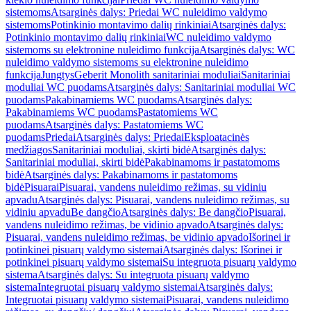
sistemoms
Atsarginės dalys: Priedai WC nuleidimo valdymo
sistemoms
Potinkinio montavimo dalių rinkiniai
Atsarginės dalys:
Potinkinio montavimo dalių rinkiniai
WC nuleidimo valdymo
sistemoms su elektronine nuleidimo funkcija
Atsarginės dalys: WC
nuleidimo valdymo sistemoms su elektronine nuleidimo
funkcija
Jungtys
Geberit Monolith sanitariniai moduliai
Sanitariniai
moduliai WC puodams
Atsarginės dalys: Sanitariniai moduliai WC
puodams
Pakabinamiems WC puodams
Atsarginės dalys:
Pakabinamiems WC puodams
Pastatomiems WC
puodams
Atsarginės dalys: Pastatomiems WC
puodams
Priedai
Atsarginės dalys: Priedai
Eksploatacinės
medžiagos
Sanitariniai moduliai, skirti bidė
Atsarginės dalys:
Sanitariniai moduliai, skirti bidė
Pakabinamoms ir pastatomoms
bidė
Atsarginės dalys: Pakabinamoms ir pastatomoms
bidė
Pisuarai
Pisuarai, vandens nuleidimo režimas, su vidiniu
apvadu
Atsarginės dalys: Pisuarai, vandens nuleidimo režimas, su
vidiniu apvadu
Be dangčio
Atsarginės dalys: Be dangčio
Pisuarai,
vandens nuleidimo režimas, be vidinio apvado
Atsarginės dalys:
Pisuarai, vandens nuleidimo režimas, be vidinio apvado
Išorinei ir
potinkinei pisuarų valdymo sistemai
Atsarginės dalys: Išorinei ir
potinkinei pisuarų valdymo sistemai
Su integruota pisuarų valdymo
sistema
Atsarginės dalys: Su integruota pisuarų valdymo
sistema
Integruotai pisuarų valdymo sistemai
Atsarginės dalys:
Integruotai pisuarų valdymo sistemai
Pisuarai, vandens nuleidimo