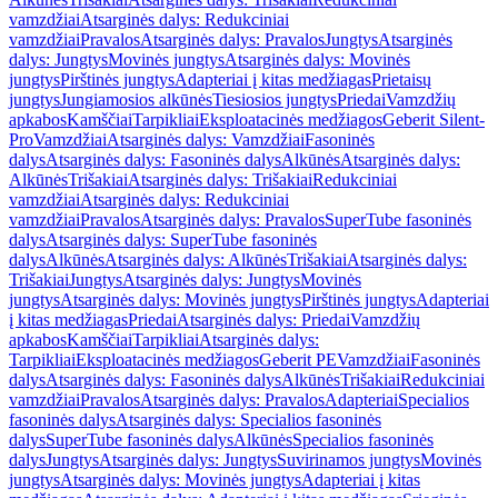
vamzdžiai
Atsarginės dalys: Redukciniai
vamzdžiai
Pravalos
Atsarginės dalys: Pravalos
Jungtys
Atsarginės
dalys: Jungtys
Movinės jungtys
Atsarginės dalys: Movinės
jungtys
Pirštinės jungtys
Adapteriai į kitas medžiagas
Prietaisų
jungtys
Jungiamosios alkūnės
Tiesiosios jungtys
Priedai
Vamzdžių
apkabos
Kamščiai
Tarpikliai
Eksploatacinės medžiagos
Geberit Silent-
Pro
Vamzdžiai
Atsarginės dalys: Vamzdžiai
Fasoninės
dalys
Atsarginės dalys: Fasoninės dalys
Alkūnės
Atsarginės dalys:
Alkūnės
Trišakiai
Atsarginės dalys: Trišakiai
Redukciniai
vamzdžiai
Atsarginės dalys: Redukciniai
vamzdžiai
Pravalos
Atsarginės dalys: Pravalos
SuperTube fasoninės
dalys
Atsarginės dalys: SuperTube fasoninės
dalys
Alkūnės
Atsarginės dalys: Alkūnės
Trišakiai
Atsarginės dalys:
Trišakiai
Jungtys
Atsarginės dalys: Jungtys
Movinės
jungtys
Atsarginės dalys: Movinės jungtys
Pirštinės jungtys
Adapteriai
į kitas medžiagas
Priedai
Atsarginės dalys: Priedai
Vamzdžių
apkabos
Kamščiai
Tarpikliai
Atsarginės dalys:
Tarpikliai
Eksploatacinės medžiagos
Geberit PE
Vamzdžiai
Fasoninės
dalys
Atsarginės dalys: Fasoninės dalys
Alkūnės
Trišakiai
Redukciniai
vamzdžiai
Pravalos
Atsarginės dalys: Pravalos
Adapteriai
Specialios
fasoninės dalys
Atsarginės dalys: Specialios fasoninės
dalys
SuperTube fasoninės dalys
Alkūnės
Specialios fasoninės
dalys
Jungtys
Atsarginės dalys: Jungtys
Suvirinamos jungtys
Movinės
jungtys
Atsarginės dalys: Movinės jungtys
Adapteriai į kitas