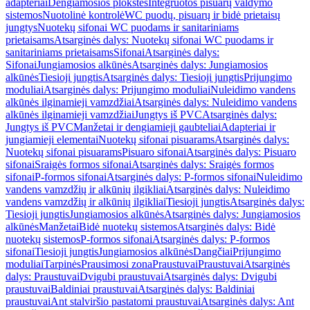
adapteriai
Dengiamosios plokštės
Integruotos pisuarų valdymo
sistemos
Nuotolinė kontrolė
WC puodų, pisuarų ir bidė prietaisų
jungtys
Nuotekų sifonai WC puodams ir sanitariniams
prietaisams
Atsarginės dalys: Nuotekų sifonai WC puodams ir
sanitariniams prietaisams
Sifonai
Atsarginės dalys:
Sifonai
Jungiamosios alkūnės
Atsarginės dalys: Jungiamosios
alkūnės
Tiesioji jungtis
Atsarginės dalys: Tiesioji jungtis
Prijungimo
moduliai
Atsarginės dalys: Prijungimo moduliai
Nuleidimo vandens
alkūnės ilginamieji vamzdžiai
Atsarginės dalys: Nuleidimo vandens
alkūnės ilginamieji vamzdžiai
Jungtys iš PVC
Atsarginės dalys:
Jungtys iš PVC
Manžetai ir dengiamieji gaubteliai
Adapteriai ir
jungiamieji elementai
Nuotekų sifonai pisuarams
Atsarginės dalys:
Nuotekų sifonai pisuarams
Pisuaro sifonai
Atsarginės dalys: Pisuaro
sifonai
Sraigės formos sifonai
Atsarginės dalys: Sraigės formos
sifonai
P-formos sifonai
Atsarginės dalys: P-formos sifonai
Nuleidimo
vandens vamzdžių ir alkūnių ilgikliai
Atsarginės dalys: Nuleidimo
vandens vamzdžių ir alkūnių ilgikliai
Tiesioji jungtis
Atsarginės dalys:
Tiesioji jungtis
Jungiamosios alkūnės
Atsarginės dalys: Jungiamosios
alkūnės
Manžetai
Bidė nuotekų sistemos
Atsarginės dalys: Bidė
nuotekų sistemos
P-formos sifonai
Atsarginės dalys: P-formos
sifonai
Tiesioji jungtis
Jungiamosios alkūnės
Dangčiai
Prijungimo
moduliai
Tarpinės
Prausimosi zona
Praustuvai
Praustuvai
Atsarginės
dalys: Praustuvai
Dvigubi praustuvai
Atsarginės dalys: Dvigubi
praustuvai
Baldiniai praustuvai
Atsarginės dalys: Baldiniai
praustuvai
Ant stalviršio pastatomi praustuvai
Atsarginės dalys: Ant