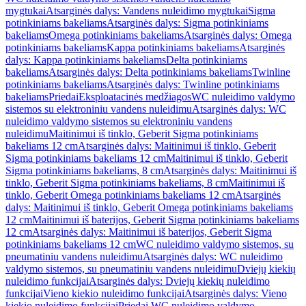
mygtukai
Atsarginės dalys: Vandens nuleidimo mygtukai
Sigma
potinkiniams bakeliams
Atsarginės dalys: Sigma potinkiniams
bakeliams
Omega potinkiniams bakeliams
Atsarginės dalys: Omega
potinkiniams bakeliams
Kappa potinkiniams bakeliams
Atsarginės
dalys: Kappa potinkiniams bakeliams
Delta potinkiniams
bakeliams
Atsarginės dalys: Delta potinkiniams bakeliams
Twinline
potinkiniams bakeliams
Atsarginės dalys: Twinline potinkiniams
bakeliams
Priedai
Eksploatacinės medžiagos
WC nuleidimo valdymo
sistemos su elektroniniu vandens nuleidimu
Atsarginės dalys: WC
nuleidimo valdymo sistemos su elektroniniu vandens
nuleidimu
Maitinimui iš tinklo, Geberit Sigma potinkiniams
bakeliams 12 cm
Atsarginės dalys: Maitinimui iš tinklo, Geberit
Sigma potinkiniams bakeliams 12 cm
Maitinimui iš tinklo, Geberit
Sigma potinkiniams bakeliams, 8 cm
Atsarginės dalys: Maitinimui iš
tinklo, Geberit Sigma potinkiniams bakeliams, 8 cm
Maitinimui iš
tinklo, Geberit Omega potinkiniams bakeliams 12 cm
Atsarginės
dalys: Maitinimui iš tinklo, Geberit Omega potinkiniams bakeliams
12 cm
Maitinimui iš baterijos, Geberit Sigma potinkiniams bakeliams
12 cm
Atsarginės dalys: Maitinimui iš baterijos, Geberit Sigma
potinkiniams bakeliams 12 cm
WC nuleidimo valdymo sistemos, su
pneumatiniu vandens nuleidimu
Atsarginės dalys: WC nuleidimo
valdymo sistemos, su pneumatiniu vandens nuleidimu
Dviejų kiekių
nuleidimo funkcijai
Atsarginės dalys: Dviejų kiekių nuleidimo
funkcijai
Vieno kiekio nuleidimo funkcijai
Atsarginės dalys: Vieno
kiekio nuleidimo funkcijai
Priedai WC nuleidimo valdymo