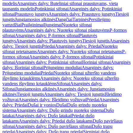
modelis
Atsarginės dalys: Buteliniai sifonai praustuvams, vietą
taupantis modelis
Potinkiniai sifonai
Atsarginės dalys: Potinkiniai
sifonai
Praustuvo jungtys
Atsarginės dalys: Praustuvo jungtys
Tiesioji
jungtis
Jungiamosios alkūnės
Dangčiai
Tarpinės
Persiliejimo
vamzdžiai
Prailginimai
Įjungimai
Nuotekų sifonai
plautuvėms
Atsarginės dalys: Nuotekų sifonai plautuvėms
P-formos
sifonai
Atsarginės dalys: P-formos sifonai
Plautuvės
jungtys
Atsarginės dalys: Plautuvės jungtys
Tiesioji jungtis
Atsarginės
dalys: Tiesioji jungtis
Priedai
Atsarginės dalys: Priedai
Nuotekų
sifonai prietaisams
Atsarginės dalys: Nuotekų sifonai prietaisams
P-
formos sifonai
Atsarginės dalys: P-formos sifonai
Potinkiniai
sifonai
Atsarginės dalys: Potinkiniai sifonai
Išoriniai sifonai
Atsarginės
dalys: Išoriniai sifonai
Prijungimo moduliai
Atsarginės dalys:
Prijungimo moduliai
Priedai
Nuotekų sifonai užteršto vandens
išpylimo kriauklėms
Atsarginės dalys: Nuotekų sifonai užteršto
vandens išpylimo kriauklėms
Sifonai
Atsarginės dalys:
Sifonai
Jungiamosios alkūnės
Atsarginės dalys: Jungiamosios
alkūnės
Tiesioji jungtis
Atsarginės dalys: Tiesioji jungtis
Išleidimo
vožtuvai
Atsarginės dalys: Išleidimo vožtuvai
Priedai
Atsarginės
dalys: Priedai
Dušai ir vonios
Dušai
Dušo grindų nuotekų
sistema
Atsarginės dalys: Dušo grindų nuotekų sistema
Dušo
latakai
Atsarginės dalys: Dušo latakai
Priedai dušo
latakams
Atsarginės dalys: Priedai dušo latakams
Dušo paviršiaus
sifonai
Atsarginės dalys: Dušo paviršiaus sifonai
Dušo trapų
priedai
Atsarginės dalys: Dušo trapų priedai
Sieniniai dušo