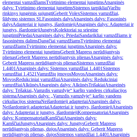
elementai vamzdžiams
Tvirtinimo elementai jungtims
Atsarginės
dalys: Tvirtinimo elementai jungtims
Sistemos tarpikliai
Varžtų
rinkinys jungėmis sujungti
Geberit Volex
Sistemos vamzdžiai,
šildymo sistemos SL
Fasoninės dalys
Atsarginės dalys: Fasoninės
dalys
Adapteriai ir jungtys, išardomieji
Atsarginės dalys: Adapteriai ir
jungtys, išardomieji
Jungtys
Kolektoriai su sriegine
jungtimi
Priedai
Atsarginės dalys: Priedai
Sandarikliai vamzdžiams ir
fasoninėms dalims
Dangčiai vamzdžiams
Tvirtinimo elementai
vamzdžiams
Tvirtinimo elementai jungtims
Atsarginės dalys:
Tvirtinimo elementai jungtims
Geberit Mapress nerūdijantysis
plienas
Geberit Mapress nerūdijantysis plienas
Atsarginės dalys:
Geberit Mapress nerūdijantysis plienas
Sistemos vamzdžiai
1.4401
Atsarginės dalys: Sistemos vamzdžiai 1.4401
Sistemos
vamzdžiai 1.4521
Vamzdžių įmovos
Movos
Atsarginės dalys:
Movos
Redukciniai vamzdžiai
Atsarginės dalys: Redukciniai
vamzdžiai
Alkūnės
Atsarginės dalys: Alkūnės
Trišakiai
Atsarginės
dalys: Trišakiai
„Vamzdis vamzdyje“ karšto vandens cirkuliacijos
sistema
Atsarginės dalys: „Vamzdis vamzdyje“ karšto vandens
cirkuliacijos sistema
Neišardomieji adapteriai
Atsarginės dalys:
Neišardomieji adapteriai
Adapteriai ir jungtys, išardomieji
Atsarginės
dalys: Adapteriai ir jungtys, išardomieji
Kompensatoriai
Atsarginės
dalys: Kompensatoriai
Kamščiai
Atsarginės dalys:
Kamščiai
Jungtys
Atsarginės dalys: Jungtys
Geberit Mapress
nerūdijantysis plienas, dujos
Atsarginės dalys: Geberit Mapress
nerūdijantysis plienas, dujos
Sistemos vamzdžiai 1.4401
Atsarginės