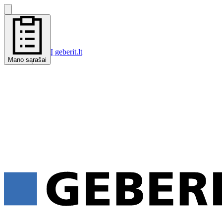
Į geberit.lt
Mano sąrašai