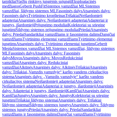
tarpikliai
Varžtų rinkinys jungėmis sujungti
Eksploatacinės
medžiagos
Geberit PushFit
Sistemos vamzdžiai ML
Sistemos
vamzdžiai, šildymo sistemos ML
Fasoninės dalys
Atsarginės dalys:
Fasoninės dalys
Tvirtinimo kronšteinas
Trišakiai
Neišardomieji
adapteriai
Atsarginės dalys: Neišardomieji adapteriai
Adapteriai ir
jungtys, išardomieji
Prijungimo moduliai
Kolektoriai su sriegine
jungtimi
Šildymo sistemos prijungimo moduliai
Priedai
Atsarginės
dalys: Priedai
Sandarikliai vamzdžiams ir fasoninėms dalims
Dangčiai
vamzdžiams
Tvirtinimo elementai vamzdžiams
Tvirtinimo elementai
jungtims
Atsarginės dalys: Tvirtinimo elementai jungtims
Geberit
Mepla
Sistemos vamzdžiai ML
Sistemos vamzdžiai, šildymo sistemos
ML
Fasoninės dalys
Atsarginės dalys: Fasoninės
dalys
Movos
Atsarginės dalys: Movos
Redukciniai
vamzdžiai
Atsarginės dalys: Redukciniai
vamzdžiai
Alkūnės
Atsarginės dalys: Alkūnės
Trišakiai
Atsarginės
dalys: Trišakiai
„Vamzdis vamzdyje“ karšto vandens cirkuliacijos
sistema
Atsarginės dalys: „Vamzdis vamzdyje“ karšto vandens
cirkuliacijos sistema
Neišardomieji adapteriai
Atsarginės dalys:
Neišardomieji adapteriai
Adapteriai ir jungtys, išardomieji
Atsarginės
dalys: Adapteriai ir jungtys, išardomieji
Kamščiai
Atsarginės dalys:
Kamščiai
Jungtys
Atsarginės dalys: Jungtys
Kolektoriai su sriegine
jungtimi
Trišakiai šildymo sistemai
Atsarginės dalys: Trišakiai
šildymo sistemai
Šildymo sistemos jungtys
Atsarginės dalys: Šildymo
sistemos jungtys
Priedai
Atsarginės dalys: Priedai
Sandarikliai
vamzdžiams ir fasoninėms dalims
Dangčiai vamzdžiams
Tvirtinimo