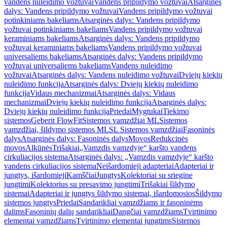
vandens nuleidimo vožtuvai
Vandens pripildymo vožtuvai
Atsarginės
dalys: Vandens pripildymo vožtuvai
Vandens pripildymo vožtuvai
potinkiniams bakeliams
Atsarginės dalys: Vandens pripildymo
vožtuvai potinkiniams bakeliams
Vandens pripildymo vožtuvai
keraminiams bakeliams
Atsarginės dalys: Vandens pripildymo
vožtuvai keraminiams bakeliams
Vandens pripildymo vožtuvai
universaliems bakeliams
Atsarginės dalys: Vandens pripildymo
vožtuvai universaliems bakeliams
Vandens nuleidimo
vožtuvai
Atsarginės dalys: Vandens nuleidimo vožtuvai
Dviejų kiekių
nuleidimo funkcija
Atsarginės dalys: Dviejų kiekių nuleidimo
funkcija
Vidaus mechanizmai
Atsarginės dalys: Vidaus
mechanizmai
Dviejų kiekių nuleidimo funkcija
Atsarginės dalys:
Dviejų kiekių nuleidimo funkcija
Priedai
Mygtukai
Tiekimo
sistemos
Geberit FlowFit
Sistemos vamzdžiai ML
Sistemos
vamzdžiai, šildymo sistemos ML
SL Sistemos vamzdžiai
Fasoninės
dalys
Atsarginės dalys: Fasoninės dalys
Movos
Redukcinės
movos
Alkūnės
Trišakiai
„Vamzdis vamzdyje“ karšto vandens
cirkuliacijos sistema
Atsarginės dalys: „Vamzdis vamzdyje“ karšto
vandens cirkuliacijos sistema
Neišardomieji adapteriai
Adapteriai ir
jungtys, išardomieji
Kamščiai
Jungtys
Kolektoriai su sriegine
jungtimi
Kolektorius su presavimo jungtimi
Trišakiai šildymo
sistemai
Adapteriai ir jungtys šildymo sistemai, išardomosios
Šildymo
sistemos jungtys
Priedai
Sandarikliai vamzdžiams ir fasoninėms
dalims
Fasoninių dalių sandarikliai
Dangčiai vamzdžiams
Tvirtinimo
elementai vamzdžiams
Tvirtinimo elementai jungtims
Sistemos