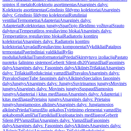
spintos iš metalo
Kolektorių asortimentas
Atsarginės dalys:
Kolektorių asortimentas
Grindinio šildymo kolektoriai
Atsarginės
dalys: Grindinio šildymo kolektoriai
Rutuliniai
ventiliai
Termometrai
Adapteriai
Atsarginės dalys:
Adapteriai
Kolektoriaus jungtys
Sparčiojo išleidimo vožtuvai
Srauto
dalytuvai
Temperatūros reguliavimo blokai
Atsarginės dalys:
Temperatūros reguliavimo blokai
Radiatorių kontūrų
kolektoriai
Atsarginės dalys: Radiatorių kontūrų
kolektoriai
Apvadai
Reguliavimo komponentai
Vykdikliai
Patalpos
termostatai
Pagrindiniai valdikliai
Ryšio
moduliai
Jutikliai
Transformatoriai
Priedai
Skirstytuvo izoliacija
Pastato
nuotekų šalinimo sistemos
Geberit Silent-db20
Vamzdžiai
Fasoninės
dalys
Atsarginės dalys: Fasoninės dalys
Alkūnės
Trišakiai
Atsarginės
dalys: Trišakiai
Redukciniai vamzdžiai
Pravalos
Atsarginės dalys:
Pravalos
SuperTube fasoninės dalys
Alkūnės
Specialios fasoninės
dalys
Jungtys
Atsarginės dalys: Jungtys
Suvirinamos jungtys
Movinės
jungtys
Atsarginės dalys: Movinės jungtys
Suspaudžiamosios
jungtys
Adapteriai į kitas medžiagas
Atsarginės dalys: Adapteriai į
kitas medžiagas
Prietaisų jungtys
Atsarginės dalys: Prietaisų
jungtys
Jungiamosios alkūnės
Atsarginės dalys: Jungiamosios
alkūnės
Priedai
Vamzdžių apkabos
Tvirtinimo elementai vamzdžių
apkaboms
Kamščiai
Tarpikliai
Eksploatacinės medžiagos
Geberit
Silent-PP
Vamzdžiai
Atsarginės dalys: Vamzdžiai
Fasoninės
dalys
Atsarginės dalys: Fasoninės dalys
Alkūnės
Atsarginės dalys:
Alkūnės
Trišakiai
Atsarginės dalys: Trišakiai
Redukciniai