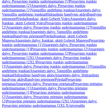
dalys: Presavimo įrankių suderinamumas [1]
Presavimo įrankių
suderinamumas [2]
Atsarginės dalys: Presavimo įrankių
suderinamumas [2]
Vamzdžių apdirbimo įrankiai
Atsarginės dalys:
Vamzdžių apdirbimo įrankiai
Hidraulinių bandymų aklės
Bandymo
priemonė
Priedai
Įrankiai, skirti Geberit Volex
Atsarginės dalys:
Įrankiai, skirti Geberit Volex
Presavimo įrankių suderinamumas
[2]
Atsarginės dalys: Presavimo įrankių suderinamumas [2]
Vamzdžių
apdirbimo įrankiai
Atsarginės dalys: Vamzdžių apdirbimo
įrankiai
Bandymo priemonė
Priedai
Įrankiai, skirti Geberit
Mapress
Atsarginės dalys: Įrankiai, skirti Geberit Mapress
Presavimo
įrankių suderinamumas [1]
Atsarginės dalys: Presavimo įrankių
suderinamumas [1]
Presavimo įrankių suderinamumas [2]
Atsarginės
dalys: Presavimo įrankių suderinamumas [2]
Presavimo įrankių
suderinamumas [2XL]
Atsarginės dalys: Presavimo įrankių
suderinamumas [2XL]
Presavimo įrankių suderinamumas
[3]
Atsarginės dalys: Presavimo įrankių suderinamumas [3]
Vamzdžių
apdirbimo įrankiai
Atsarginės dalys: Vamzdžių apdirbimo
įrankiai
Hidraulinių bandymų aklės
Atsarginės dalys: Hidraulinių
bandymų aklės
Bandymo priemonė
Priedai
Presavimo
prietaisai
Atsarginės dalys: Presavimo prietaisai
Presavimo prietaisų
suderinamumas [1]
Atsarginės dalys: Presavimo prietaisų
suderinamumas [1]
Presavimo prietaisų suderinamumas
[2]
Atsarginės dalys: Presavimo prietaisų suderinamumas
[2]
Presavimo prietaisų suderinamumas [2XL]
Atsarginės dalys:
Presavimo prietaisų suderinamumas [2XL]
Universalūs