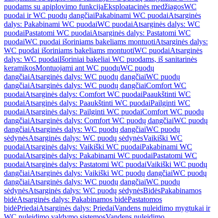
puodams su apiplovimo funkcija
Eksploatacinės medžiagos
WC
puodai ir WC puodų dangčiai
Pakabinami WC puodai
Atsarginės
dalys: Pakabinami WC puodai
WC puodai
Atsarginės dalys: WC
puodai
Pastatomi WC puodai
Atsarginės dalys: Pastatomi WC
puodai
WC puodai išoriniams bakeliams montuoti
Atsarginės dalys:
WC puodai išoriniams bakeliams montuoti
WC puodai
Atsarginės
dalys: WC puodai
Išoriniai bakeliai WC puodams, iš sanitarinės
keramikos
Montuojami ant WC puodų
WC puodų
dangčiai
Atsarginės dalys: WC puodų dangčiai
WC puodų
dangčiai
Atsarginės dalys: WC puodų dangčiai
Comfort WC
puodai
Atsarginės dalys: Comfort WC puodai
Paaukštinti WC
puodai
Atsarginės dalys: Paaukštinti WC puodai
Pailginti WC
puodai
Atsarginės dalys: Pailginti WC puodai
Comfort WC puodų
dangčiai
Atsarginės dalys: Comfort WC puodų dangčiai
WC puodų
dangčiai
Atsarginės dalys: WC puodų dangčiai
WC puodų
sėdynės
Atsarginės dalys: WC puodų sėdynės
Vaikiški WC
puodai
Atsarginės dalys: Vaikiški WC puodai
Pakabinami WC
puodai
Atsarginės dalys: Pakabinami WC puodai
Pastatomi WC
puodai
Atsarginės dalys: Pastatomi WC puodai
Vaikiški WC puodų
dangčiai
Atsarginės dalys: Vaikiški WC puodų dangčiai
WC puodų
dangčiai
Atsarginės dalys: WC puodų dangčiai
WC puodų
sėdynės
Atsarginės dalys: WC puodų sėdynės
Bidės
Pakabinamos
bidė
Atsarginės dalys: Pakabinamos bidė
Pastatomos
bidė
Priedai
Atsarginės dalys: Priedai
Vandens nuleidimo mygtukai ir
WC nuleidimo valdymo sistemos
Vandens nuleidimo