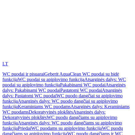
LT
WC puodai ir pisuarai
Geberit AquaClean WC puodai su bidė
funkcija
WC puodai su apiplovimo funkcija
Atsarginės dalys: WC
puodai su apiplovimo funkcija
Pakabinami WC puodai
Atsarginės
dalys: Pakabinami WC puodai
Pastatomi WC puodai
Atsarginės
dalys: Pastatomi WC puodai
WC puodo dangčiai su apiplovimo
funkcija
Atsarginės dalys: WC puodo dangčiai su apiplovimo
funkcija
Keraminiams WC puodams
Atsarginės dalys: Keraminiams
WC puodams
Dekoratyvinės plokštės
Atsarginės dalys:
Dekoratyvinės plokštės
WC puodų dangčiams su apiplovimo
funkcija
Atsarginės dalys: WC puodų dangčiams su apiplovimo
funkcija
Priedai
WC puodams su apiplovimo funkcija
WC puodų
dangčiams su apiplovimo funkcija
WC puodų dangčiams ir WC