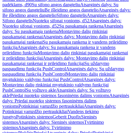
padėklams, d90
Su sifono angos dangteliu
Atsarginės dalys: Su
sifono angos dangteliu
Be išleidimo angos dangtelio
Atsarginės dalys:
Be išleidimo angos dangtelio
Sifono dangtelis
Atsarginės dalys:
Sifono dangtelis
Nuotekų sifonai vonioms, d52
Atsarginės dalys:
Nuotekų sifonai vonioms, d52
Su pasukamąja rankena
Atsarginės
dalys: Su pasukamąja rankena
Montavimo dalių rinkiniai
pasukamajai rankenai
Atsarginės dalys: Montavimo dalių rinkiniai
pasukamajai rankenai
Su pasukamąja rankena ir vandens prileidimo
funkcija
Atsarginės dalys: Su pasukamąja rankena ir vandens
prileidimo funkcija
Montavimo dalių rinkiniai pasukamajai rankenai
ir prileidimo funkcijai
Atsarginės dalys: Montavimo dalių rinkiniai
pasukamajai rankenai ir prileidimo funkcijai
Su uždarymo
paspaudimu funkcija PushControl
Atsarginės dalys: Su uždarymo
paspaudimu funkcija PushControl
Montavimo dalių rinkiniai
mygtukinio valdymo funkcijai PushControl
Atsarginės dalys:
Montavimo dalių rinkiniai mygtukinio valdymo funkcijai
PushControl
Su vožtuvo akle
Atsarginės dalys: Su vožtuvo
akle
Priedai nuotekų sistemos fasoninėms dalims vonioms
Atsarginės
dalys: Priedai nuotekų sistemos fasoninėms dalims
vonioms
Potinkiniai vamzdžio pertraukikliai
Atsarginės dalys:
Potinkiniai vamzdžio pertraukikliai
Vandens tiekimo
jungtys
Potinkinės sistemos
Geberit Duofix
Sieninės
sistemos
Atsarginės dalys: Sieninės sistemos
Tvirtinimo
sistemos
Atsarginės dalys: Tvirtinimo
sistemos
Plokštės
Priedai
Atsarginės dalys: Priedai
Potinkiniai