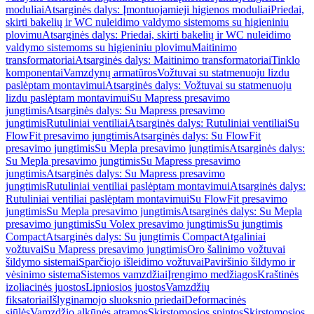
moduliai
Atsarginės dalys: Įmontuojamieji higienos moduliai
Priedai,
skirti bakelių ir WC nuleidimo valdymo sistemoms su higieniniu
plovimu
Atsarginės dalys: Priedai, skirti bakelių ir WC nuleidimo
valdymo sistemoms su higieniniu plovimu
Maitinimo
transformatoriai
Atsarginės dalys: Maitinimo transformatoriai
Tinklo
komponentai
Vamzdynų armatūros
Vožtuvai su statmenuoju lizdu
paslėptam montavimui
Atsarginės dalys: Vožtuvai su statmenuoju
lizdu paslėptam montavimui
Su Mapress presavimo
jungtimis
Atsarginės dalys: Su Mapress presavimo
jungtimis
Rutuliniai ventiliai
Atsarginės dalys: Rutuliniai ventiliai
Su
FlowFit presavimo jungtimis
Atsarginės dalys: Su FlowFit
presavimo jungtimis
Su Mepla presavimo jungtimis
Atsarginės dalys:
Su Mepla presavimo jungtimis
Su Mapress presavimo
jungtimis
Atsarginės dalys: Su Mapress presavimo
jungtimis
Rutuliniai ventiliai paslėptam montavimui
Atsarginės dalys:
Rutuliniai ventiliai paslėptam montavimui
Su FlowFit presavimo
jungtimis
Su Mepla presavimo jungtimis
Atsarginės dalys: Su Mepla
presavimo jungtimis
Su Volex presavimo jungtimis
Su jungtimis
Compact
Atsarginės dalys: Su jungtimis Compact
Atgaliniai
vožtuvai
Su Mapress presavimo jungtimis
Oro šalinimo vožtuvai
šildymo sistemai
Sparčiojo išleidimo vožtuvai
Paviršinio šildymo ir
vėsinimo sistema
Sistemos vamzdžiai
Įrengimo medžiagos
Kraštinės
izoliacinės juostos
Lipniosios juostos
Vamzdžių
fiksatoriai
Išlyginamojo sluoksnio priedai
Deformacinės
siūlės
Vamzdžio alkūnės atramos
Skirstomosios spintos
Skirstomosios