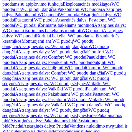
puodams su apiplovimo funkcija
Eksploatacinės medžiagos
WC
puodai ir WC puodų dangčiai
Pakabinami WC puodai
Atsarginės
dalys: Pakabinami WC puodai
WC puodai
Atsarginės dalys: WC
puodai
Pastatomi WC puodai
Atsarginės dalys: Pastatomi WC
puodai
WC puodai išoriniams bakeliams montuoti
Atsarginės dalys:
WC puodai išoriniams bakeliams montuoti
WC puodai
Atsarginės
dalys: WC puodai
Išoriniai bakeliai WC puodams, iš sanitarinės
keramikos
Montuojami ant WC puodų
WC puodų
dangčiai
Atsarginės dalys: WC puodų dangčiai
WC puodų
dangčiai
Atsarginės dalys: WC puodų dangčiai
Comfort WC
puodai
Atsarginės dalys: Comfort WC puodai
Paaukštinti WC
puodai
Atsarginės dalys: Paaukštinti WC puodai
Pailginti WC
puodai
Atsarginės dalys: Pailginti WC puodai
Comfort WC puodų
dangčiai
Atsarginės dalys: Comfort WC puodų dangčiai
WC puodų
dangčiai
Atsarginės dalys: WC puodų dangčiai
WC puodų
sėdynės
Atsarginės dalys: WC puodų sėdynės
Vaikiški WC
puodai
Atsarginės dalys: Vaikiški WC puodai
Pakabinami WC
puodai
Atsarginės dalys: Pakabinami WC puodai
Pastatomi WC
puodai
Atsarginės dalys: Pastatomi WC puodai
Vaikiški WC puodų
dangčiai
Atsarginės dalys: Vaikiški WC puodų dangčiai
WC puodų
dangčiai
Atsarginės dalys: WC puodų dangčiai
WC puodų
sėdynės
Atsarginės dalys: WC puodų sėdynės
Bidės
Pakabinamos
bidė
Atsarginės dalys: Pakabinamos bidė
Pastatomos
bidė
Priedai
Atsarginės dalys: Priedai
Vandens nuleidimo mygtukai ir
WC nuleidimo valdymo sistemos
Vandens nuleidimo