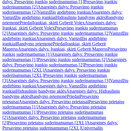
dalys: Presavimo įrankių suderinamumas [1]
Presavimo įrankių
suderinamumas [2]
Atsarginės dalys: Presavimo įrankių
suderinamumas [2]
Vamzdžių apdirbimo įrankiai
Atsarginės dalys:
Vamzdžių apdirbimo įrankiai
Hidraulinių bandymų aklės
Bandymo
priemonė
Priedai
Įrankiai, skirti Geberit Volex
Atsarginės dalys:
Įrankiai, skirti Geberit Volex
Presavimo įrankių suderinamumas
[2]
Atsarginės dalys: Presavimo įrankių suderinamumas [2]
Vamzdžių
apdirbimo įrankiai
Atsarginės dalys: Vamzdžių apdirbimo
įrankiai
Bandymo priemonė
Priedai
Įrankiai, skirti Geberit
Mapress
Atsarginės dalys: Įrankiai, skirti Geberit Mapress
Presavimo
įrankių suderinamumas [1]
Atsarginės dalys: Presavimo įrankių
suderinamumas [1]
Presavimo įrankių suderinamumas [2]
Atsarginės
dalys: Presavimo įrankių suderinamumas [2]
Presavimo įrankių
suderinamumas [2XL]
Atsarginės dalys: Presavimo įrankių
suderinamumas [2XL]
Presavimo įrankių suderinamumas
[3]
Atsarginės dalys: Presavimo įrankių suderinamumas [3]
Vamzdžių
apdirbimo įrankiai
Atsarginės dalys: Vamzdžių apdirbimo
įrankiai
Hidraulinių bandymų aklės
Atsarginės dalys: Hidraulinių
bandymų aklės
Bandymo priemonė
Priedai
Presavimo
prietaisai
Atsarginės dalys: Presavimo prietaisai
Presavimo prietaisų
suderinamumas [1]
Atsarginės dalys: Presavimo prietaisų
suderinamumas [1]
Presavimo prietaisų suderinamumas
[2]
Atsarginės dalys: Presavimo prietaisų suderinamumas
[2]
Presavimo prietaisų suderinamumas [2XL]
Atsarginės dalys:
Presavimo prietaisų suderinamumas [2XL]
Universalūs