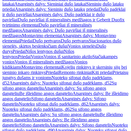
latakai
Atsarginės dalys: Sieniniai dušo latakai
Sieninių dušo latakų
priedai
Atsarginės dalys: Sieninių dušo latakų priedai
Dušo padėklai
ir dušo paviršiai
Atsarginės dalys: Dušo padėklai ir dušo
paviršiai
Dušo paviršiai iš mineralinės medžiagos ir Geberit Duofix
tvirtinimo elementai
Dušo paviršiai iš mineralinės
medžiagos
Atsarginės dalys: Dušo paviršiai iš mineralinės
medžiagos
Montavimo elementai
Atsarginės dalys: Montavimo
elementai
Priedai
Dušo pertvaros
Dušo pertvaros
Stacionarios dušo
sienelės, skirtos beslenksčiam dušui
Vonios sienelės
Dušo
durys
Priedai
Nišos lentynos dušui
Nišos
lentynos
Priedai
Vonios
Vonios iš sanitarinio akrilo
Stačiakampės
vonios
Vonios iš mineralinės medžiagos
Vonios
kūdikiams
Montavimo elementai
Kojelių rinkinys ir skersinių sijų bei
sieninio inkaro rinkinys
Priedai
Remonto rinkiniai
Kiti priedai
Prietaisų
jungtys dušams ir vonioms
Nuotekų sifonai dušo padėklams,
d52
Atsarginės dalys: Nuotekų sifonai dušo padėklams, d52
Su
sifono angos dangteliu
Atsarginės dalys: Su sifono angos
dangteliu
Be išleidimo angos dangtelio
Atsarginės dalys: Be išleidimo
angos dangtelio
Sifono dangtelis
Atsarginės dalys: Sifono
dangtelis
Nuotekų sifonai dušo padėklams, d62
Atsarginės dalys:
Nuotekų sifonai dušo padėklams, d62
Su sifono angos
dangteliu
Atsarginės dalys: Su sifono angos dangteliu
Be išleidimo
angos dangtelio
Atsarginės dalys: Be išleidimo angos
dangtelio
Sifono dangtelis
Atsarginės dalys: Sifono dangtelis
Nuotekų
sifonai dušo padėklams, d90
Atsarginės dalys: Nuotekų sifonai dušo