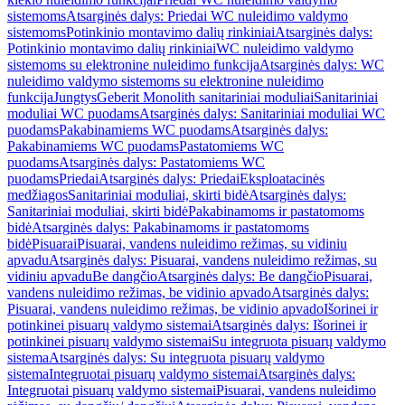
sistemoms
Atsarginės dalys: Priedai WC nuleidimo valdymo
sistemoms
Potinkinio montavimo dalių rinkiniai
Atsarginės dalys:
Potinkinio montavimo dalių rinkiniai
WC nuleidimo valdymo
sistemoms su elektronine nuleidimo funkcija
Atsarginės dalys: WC
nuleidimo valdymo sistemoms su elektronine nuleidimo
funkcija
Jungtys
Geberit Monolith sanitariniai moduliai
Sanitariniai
moduliai WC puodams
Atsarginės dalys: Sanitariniai moduliai WC
puodams
Pakabinamiems WC puodams
Atsarginės dalys:
Pakabinamiems WC puodams
Pastatomiems WC
puodams
Atsarginės dalys: Pastatomiems WC
puodams
Priedai
Atsarginės dalys: Priedai
Eksploatacinės
medžiagos
Sanitariniai moduliai, skirti bidė
Atsarginės dalys:
Sanitariniai moduliai, skirti bidė
Pakabinamoms ir pastatomoms
bidė
Atsarginės dalys: Pakabinamoms ir pastatomoms
bidė
Pisuarai
Pisuarai, vandens nuleidimo režimas, su vidiniu
apvadu
Atsarginės dalys: Pisuarai, vandens nuleidimo režimas, su
vidiniu apvadu
Be dangčio
Atsarginės dalys: Be dangčio
Pisuarai,
vandens nuleidimo režimas, be vidinio apvado
Atsarginės dalys:
Pisuarai, vandens nuleidimo režimas, be vidinio apvado
Išorinei ir
potinkinei pisuarų valdymo sistemai
Atsarginės dalys: Išorinei ir
potinkinei pisuarų valdymo sistemai
Su integruota pisuarų valdymo
sistema
Atsarginės dalys: Su integruota pisuarų valdymo
sistema
Integruotai pisuarų valdymo sistemai
Atsarginės dalys:
Integruotai pisuarų valdymo sistemai
Pisuarai, vandens nuleidimo