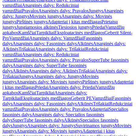
vamzdžiai
Atsarginės dalys: Redukciniai
vamzdžiai
Pravalos
Atsarginės dalys: Pravalos
Jungtys
Atsarginės
dalys: Jungtys
Movinės jungtys
Atsarginės dalys: Movinės
jungtys
Pirštinės jungtys
Adapteriai į kitas medžiagas
Prietaisų
jungtys
Jungiamosios alkūnės
Tiesiosios jungtys
Priedai
Vamzdžių
apkabos
Kamščiai
Tarpikliai
Eksploatacinės medžiagos
Geberit Silent-
Pro
Vamzdžiai
Atsarginės dalys: Vamzdžiai
Fasoninės
dalys
Atsarginės dalys: Fasoninės dalys
Alkūnės
Atsarginės dalys:
Alkūnės
Trišakiai
Atsarginės dalys: Trišakiai
Redukciniai
vamzdžiai
Atsarginės dalys: Redukciniai
vamzdžiai
Pravalos
Atsarginės dalys: Pravalos
SuperTube fasoninės
dalys
Atsarginės dalys: SuperTube fasoninės
dalys
Alkūnės
Atsarginės dalys: Alkūnės
Trišakiai
Atsarginės dalys:
Trišakiai
Jungtys
Atsarginės dalys: Jungtys
Movinės
jungtys
Atsarginės dalys: Movinės jungtys
Pirštinės jungtys
Adapteriai
į kitas medžiagas
Priedai
Atsarginės dalys: Priedai
Vamzdžių
apkabos
Kamščiai
Tarpikliai
Atsarginės dalys:
Tarpikliai
Eksploatacinės medžiagos
Geberit PE
Vamzdžiai
Fasoninės
dalys
Atsarginės dalys: Fasoninės dalys
Alkūnės
Trišakiai
Redukciniai
vamzdžiai
Pravalos
Atsarginės dalys: Pravalos
Adapteriai
Specialios
fasoninės dalys
Atsarginės dalys: Specialios fasoninės
dalys
SuperTube fasoninės dalys
Alkūnės
Specialios fasoninės
dalys
Jungtys
Atsarginės dalys: Jungtys
Suvirinamos jungtys
Movinės
jungtys
Atsarginės dalys: Movinės jungtys
Adapteriai į kitas