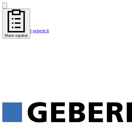
Į geberit.lt
Mano sąrašai