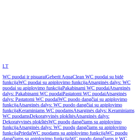
LT
WC puodai ir pisuarai
Geberit AquaClean WC puodai su bidė
funkcija
WC puodai su apiplovimo funkcija
Atsarginės dalys: WC
puodai su apiplovimo funkcija
Pakabinami WC puodai
Atsarginės
dalys: Pakabinami WC puodai
Pastatomi WC puodai
Atsarginės
dalys: Pastatomi WC puodai
WC puodo dangčiai su apiplovimo
funkcija
Atsarginės dalys: WC puodo dangčiai su apiplovimo
funkcija
Keraminiams WC puodams
Atsarginės dalys: Keraminiams
WC puodams
Dekoratyvinės plokštės
Atsarginės dalys:
Dekoratyvinės plokštės
WC puodų dangčiams su apiplovimo
funkcija
Atsarginės dalys: WC puodų dangčiams su apiplovimo
funkcija
Priedai
WC puodams su apiplovimo funkcija
WC puodų
dangčiams su apiplovimo funkcija
WC puodų dangčiams ir WC