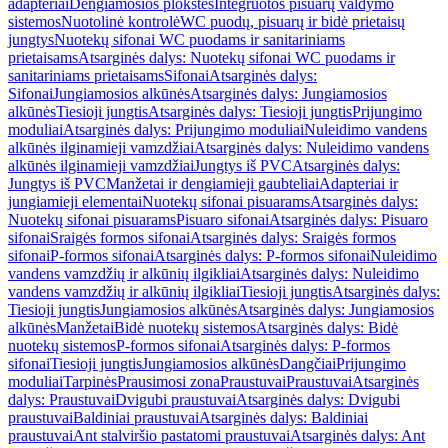
adapteriai
Dengiamosios plokštės
Integruotos pisuarų valdymo
sistemos
Nuotolinė kontrolė
WC puodų, pisuarų ir bidė prietaisų
jungtys
Nuotekų sifonai WC puodams ir sanitariniams
prietaisams
Atsarginės dalys: Nuotekų sifonai WC puodams ir
sanitariniams prietaisams
Sifonai
Atsarginės dalys:
Sifonai
Jungiamosios alkūnės
Atsarginės dalys: Jungiamosios
alkūnės
Tiesioji jungtis
Atsarginės dalys: Tiesioji jungtis
Prijungimo
moduliai
Atsarginės dalys: Prijungimo moduliai
Nuleidimo vandens
alkūnės ilginamieji vamzdžiai
Atsarginės dalys: Nuleidimo vandens
alkūnės ilginamieji vamzdžiai
Jungtys iš PVC
Atsarginės dalys:
Jungtys iš PVC
Manžetai ir dengiamieji gaubteliai
Adapteriai ir
jungiamieji elementai
Nuotekų sifonai pisuarams
Atsarginės dalys:
Nuotekų sifonai pisuarams
Pisuaro sifonai
Atsarginės dalys: Pisuaro
sifonai
Sraigės formos sifonai
Atsarginės dalys: Sraigės formos
sifonai
P-formos sifonai
Atsarginės dalys: P-formos sifonai
Nuleidimo
vandens vamzdžių ir alkūnių ilgikliai
Atsarginės dalys: Nuleidimo
vandens vamzdžių ir alkūnių ilgikliai
Tiesioji jungtis
Atsarginės dalys:
Tiesioji jungtis
Jungiamosios alkūnės
Atsarginės dalys: Jungiamosios
alkūnės
Manžetai
Bidė nuotekų sistemos
Atsarginės dalys: Bidė
nuotekų sistemos
P-formos sifonai
Atsarginės dalys: P-formos
sifonai
Tiesioji jungtis
Jungiamosios alkūnės
Dangčiai
Prijungimo
moduliai
Tarpinės
Prausimosi zona
Praustuvai
Praustuvai
Atsarginės
dalys: Praustuvai
Dvigubi praustuvai
Atsarginės dalys: Dvigubi
praustuvai
Baldiniai praustuvai
Atsarginės dalys: Baldiniai
praustuvai
Ant stalviršio pastatomi praustuvai
Atsarginės dalys: Ant