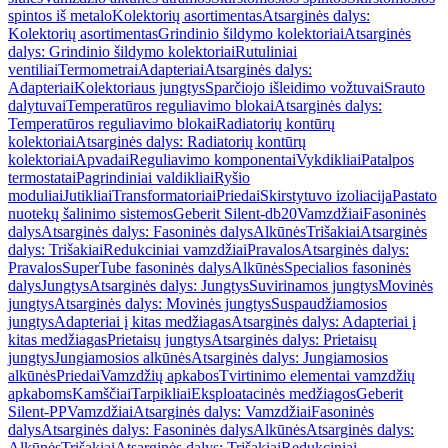
spintos iš metalo
Kolektorių asortimentas
Atsarginės dalys:
Kolektorių asortimentas
Grindinio šildymo kolektoriai
Atsarginės
dalys: Grindinio šildymo kolektoriai
Rutuliniai
ventiliai
Termometrai
Adapteriai
Atsarginės dalys:
Adapteriai
Kolektoriaus jungtys
Sparčiojo išleidimo vožtuvai
Srauto
dalytuvai
Temperatūros reguliavimo blokai
Atsarginės dalys:
Temperatūros reguliavimo blokai
Radiatorių kontūrų
kolektoriai
Atsarginės dalys: Radiatorių kontūrų
kolektoriai
Apvadai
Reguliavimo komponentai
Vykdikliai
Patalpos
termostatai
Pagrindiniai valdikliai
Ryšio
moduliai
Jutikliai
Transformatoriai
Priedai
Skirstytuvo izoliacija
Pastato
nuotekų šalinimo sistemos
Geberit Silent-db20
Vamzdžiai
Fasoninės
dalys
Atsarginės dalys: Fasoninės dalys
Alkūnės
Trišakiai
Atsarginės
dalys: Trišakiai
Redukciniai vamzdžiai
Pravalos
Atsarginės dalys:
Pravalos
SuperTube fasoninės dalys
Alkūnės
Specialios fasoninės
dalys
Jungtys
Atsarginės dalys: Jungtys
Suvirinamos jungtys
Movinės
jungtys
Atsarginės dalys: Movinės jungtys
Suspaudžiamosios
jungtys
Adapteriai į kitas medžiagas
Atsarginės dalys: Adapteriai į
kitas medžiagas
Prietaisų jungtys
Atsarginės dalys: Prietaisų
jungtys
Jungiamosios alkūnės
Atsarginės dalys: Jungiamosios
alkūnės
Priedai
Vamzdžių apkabos
Tvirtinimo elementai vamzdžių
apkaboms
Kamščiai
Tarpikliai
Eksploatacinės medžiagos
Geberit
Silent-PP
Vamzdžiai
Atsarginės dalys: Vamzdžiai
Fasoninės
dalys
Atsarginės dalys: Fasoninės dalys
Alkūnės
Atsarginės dalys:
Alkūnės
Trišakiai
Atsarginės dalys: Trišakiai
Redukciniai