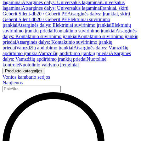
lagaminai
Atsarginės dalys: Universalūs lagaminai
Universalūs
lagaminai
Atsarginės dalys: Universalūs lagaminai
Įrankiai, skirti
Geberit Silent-db20 / Geberit PE
Atsarginės dalys: Įrankiai, skirti
Geberit Silent-db20 / Geberit PE
Elektriniai suvirinimo
įrankiai
Atsarginės dalys: Elektriniai suvirinimo įrankiai
Elektrinių
suvirinimo įrankių priedai
Kontaktinio suvirinimo įrankiai
Atsarginės
dalys: Kontaktinio suvirinimo įrankiai
Kontaktinio suvirinimo įrankių
priedai
Atsarginės dalys: Kontaktinio suvirinimo įrankių
priedai
Vamzdžių apdirbimo įrankiai
Atsarginės dalys: Vamzdžių
apdirbimo įrankiai
Vamzdžių apdirbimo įrankių priedai
Atsarginės
dalys: Vamzdžių apdirbimo įrankių priedai
Nuotolinė
kontrolė
Nuotolinio valdymo įrenginiai
Produkto kategorijos
Vonios kambario serijos
Naujienos