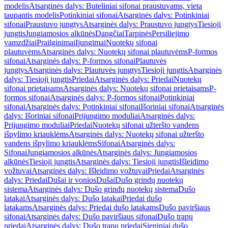
modelis
Atsarginės dalys: Buteliniai sifonai praustuvams, vietą
taupantis modelis
Potinkiniai sifonai
Atsarginės dalys: Potinkiniai
sifonai
Praustuvo jungtys
Atsarginės dalys: Praustuvo jungtys
Tiesioji
jungtis
Jungiamosios alkūnės
Dangčiai
Tarpinės
Persiliejimo
vamzdžiai
Prailginimai
Įjungimai
Nuotekų sifonai
plautuvėms
Atsarginės dalys: Nuotekų sifonai plautuvėms
P-formos
sifonai
Atsarginės dalys: P-formos sifonai
Plautuvės
jungtys
Atsarginės dalys: Plautuvės jungtys
Tiesioji jungtis
Atsarginės
dalys: Tiesioji jungtis
Priedai
Atsarginės dalys: Priedai
Nuotekų
sifonai prietaisams
Atsarginės dalys: Nuotekų sifonai prietaisams
P-
formos sifonai
Atsarginės dalys: P-formos sifonai
Potinkiniai
sifonai
Atsarginės dalys: Potinkiniai sifonai
Išoriniai sifonai
Atsarginės
dalys: Išoriniai sifonai
Prijungimo moduliai
Atsarginės dalys:
Prijungimo moduliai
Priedai
Nuotekų sifonai užteršto vandens
išpylimo kriauklėms
Atsarginės dalys: Nuotekų sifonai užteršto
vandens išpylimo kriauklėms
Sifonai
Atsarginės dalys:
Sifonai
Jungiamosios alkūnės
Atsarginės dalys: Jungiamosios
alkūnės
Tiesioji jungtis
Atsarginės dalys: Tiesioji jungtis
Išleidimo
vožtuvai
Atsarginės dalys: Išleidimo vožtuvai
Priedai
Atsarginės
dalys: Priedai
Dušai ir vonios
Dušai
Dušo grindų nuotekų
sistema
Atsarginės dalys: Dušo grindų nuotekų sistema
Dušo
latakai
Atsarginės dalys: Dušo latakai
Priedai dušo
latakams
Atsarginės dalys: Priedai dušo latakams
Dušo paviršiaus
sifonai
Atsarginės dalys: Dušo paviršiaus sifonai
Dušo trapų
priedai
Atsarginės dalys: Dušo trapų priedai
Sieniniai dušo