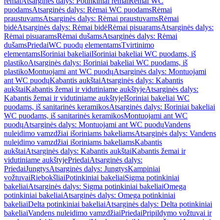
rėmai
Atsarginės dalys: Potinkiniai rėmai
Rėmai WC
puodams
Atsarginės dalys: Rėmai WC puodams
Rėmai
praustuvams
Atsarginės dalys: Rėmai praustuvams
Rėmai
bidė
Atsarginės dalys: Rėmai bidė
Rėmai pisuarams
Atsarginės dalys:
Rėmai pisuarams
Rėmai dušams
Atsarginės dalys: Rėmai
dušams
Priedai
WC puodų elementams
Tvirtinimo
elementams
Išoriniai bakeliai
Išoriniai bakeliai WC puodams, iš
plastiko
Atsarginės dalys: Išoriniai bakeliai WC puodams, iš
plastiko
Montuojami ant WC puodų
Atsarginės dalys: Montuojami
ant WC puodų
Kabantis aukštai
Atsarginės dalys: Kabantis
aukštai
Kabantis žemai ir vidutiniame aukštyje
Atsarginės dalys:
Kabantis žemai ir vidutiniame aukštyje
Išoriniai bakeliai WC
puodams, iš sanitarinės keramikos
Atsarginės dalys: Išoriniai bakeliai
WC puodams, iš sanitarinės keramikos
Montuojami ant WC
puodų
Atsarginės dalys: Montuojami ant WC puodų
Vandens
nuleidimo vamzdžiai išoriniams bakeliams
Atsarginės dalys: Vandens
nuleidimo vamzdžiai išoriniams bakeliams
Kabantis
aukštai
Atsarginės dalys: Kabantis aukštai
Kabantis žemai ir
vidutiniame aukštyje
Priedai
Atsarginės dalys:
Priedai
Jungtys
Atsarginės dalys: Jungtys
Kampiniai
vožtuvai
Riebokšliai
Potinkiniai bakeliai
Sigma potinkiniai
bakeliai
Atsarginės dalys: Sigma potinkiniai bakeliai
Omega
potinkiniai bakeliai
Atsarginės dalys: Omega potinkiniai
bakeliai
Delta potinkiniai bakeliai
Atsarginės dalys: Delta potinkiniai
bakeliai
Vandens nuleidimo vamzdžiai
Priedai
Pripildymo vožtuvai ir