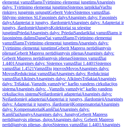
elementai vamzdžiams
Tvirtinimo elementai jungtims
Atsarginės
dalys: Tvirtinimo elementai jungtims
Sistemos tarpikliai
Varžtų
rinkinys jungėmis sujungti
Geberit Volex
Sistemos vamzdžiai,
šildymo sistemos SL
Fasoninės dalys
Atsarginės dalys: Fasoninės
dalys
Adapteriai ir jungtys, išardomieji
Atsarginės dalys: Adapteriai ir
jungtys, išardomieji
Jungtys
Kolektoriai su sriegine
jungtimi
Priedai
Atsarginės dalys: Priedai
Sandarikliai vamzdžiams ir
fasoninėms dalims
Dangčiai vamzdžiams
Tvirtinimo elementai
vamzdžiams
Tvirtinimo elementai jungtims
Atsarginės dalys:
Tvirtinimo elementai jungtims
Geberit Mapress nerūdijantysis
plienas
Geberit Mapress nerūdijantysis plienas
Atsarginės dalys:
Geberit Mapress nerūdijantysis plienas
Sistemos vamzdžiai
1.4401
Atsarginės dalys: Sistemos vamzdžiai 1.4401
Sistemos
vamzdžiai 1.4521
Vamzdžių įmovos
Movos
Atsarginės dalys:
Movos
Redukciniai vamzdžiai
Atsarginės dalys: Redukciniai
vamzdžiai
Alkūnės
Atsarginės dalys: Alkūnės
Trišakiai
Atsarginės
dalys: Trišakiai
„Vamzdis vamzdyje“ karšto vandens cirkuliacijos
sistema
Atsarginės dalys: „Vamzdis vamzdyje“ karšto vandens
cirkuliacijos sistema
Neišardomieji adapteriai
Atsarginės dalys:
Neišardomieji adapteriai
Adapteriai ir jungtys, išardomieji
Atsarginės
dalys: Adapteriai ir jungtys, išardomieji
Kompensatoriai
Atsarginės
dalys: Kompensatoriai
Kamščiai
Atsarginės dalys:
Kamščiai
Jungtys
Atsarginės dalys: Jungtys
Geberit Mapress
nerūdijantysis plienas, dujos
Atsarginės dalys: Geberit Mapress
nerūdijantysis plienas, dujos
Sistemos vamzdžiai 1.4401
Atsarginės