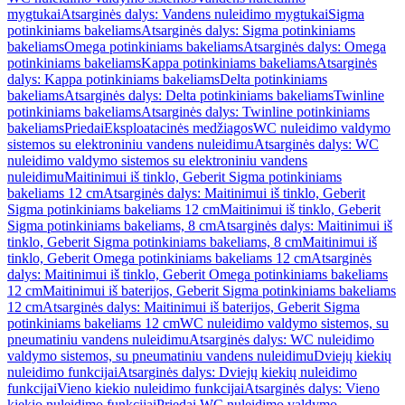
mygtukai
Atsarginės dalys: Vandens nuleidimo mygtukai
Sigma
potinkiniams bakeliams
Atsarginės dalys: Sigma potinkiniams
bakeliams
Omega potinkiniams bakeliams
Atsarginės dalys: Omega
potinkiniams bakeliams
Kappa potinkiniams bakeliams
Atsarginės
dalys: Kappa potinkiniams bakeliams
Delta potinkiniams
bakeliams
Atsarginės dalys: Delta potinkiniams bakeliams
Twinline
potinkiniams bakeliams
Atsarginės dalys: Twinline potinkiniams
bakeliams
Priedai
Eksploatacinės medžiagos
WC nuleidimo valdymo
sistemos su elektroniniu vandens nuleidimu
Atsarginės dalys: WC
nuleidimo valdymo sistemos su elektroniniu vandens
nuleidimu
Maitinimui iš tinklo, Geberit Sigma potinkiniams
bakeliams 12 cm
Atsarginės dalys: Maitinimui iš tinklo, Geberit
Sigma potinkiniams bakeliams 12 cm
Maitinimui iš tinklo, Geberit
Sigma potinkiniams bakeliams, 8 cm
Atsarginės dalys: Maitinimui iš
tinklo, Geberit Sigma potinkiniams bakeliams, 8 cm
Maitinimui iš
tinklo, Geberit Omega potinkiniams bakeliams 12 cm
Atsarginės
dalys: Maitinimui iš tinklo, Geberit Omega potinkiniams bakeliams
12 cm
Maitinimui iš baterijos, Geberit Sigma potinkiniams bakeliams
12 cm
Atsarginės dalys: Maitinimui iš baterijos, Geberit Sigma
potinkiniams bakeliams 12 cm
WC nuleidimo valdymo sistemos, su
pneumatiniu vandens nuleidimu
Atsarginės dalys: WC nuleidimo
valdymo sistemos, su pneumatiniu vandens nuleidimu
Dviejų kiekių
nuleidimo funkcijai
Atsarginės dalys: Dviejų kiekių nuleidimo
funkcijai
Vieno kiekio nuleidimo funkcijai
Atsarginės dalys: Vieno
kiekio nuleidimo funkcijai
Priedai WC nuleidimo valdymo