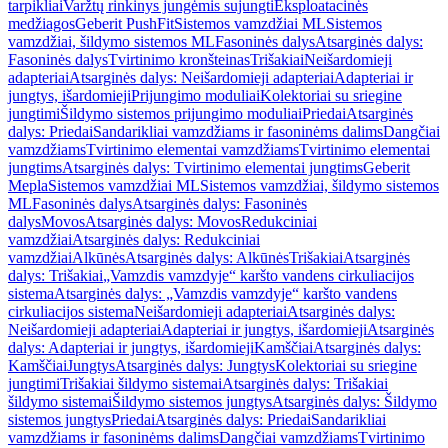
tarpikliai
Varžtų rinkinys jungėmis sujungti
Eksploatacinės
medžiagos
Geberit PushFit
Sistemos vamzdžiai ML
Sistemos
vamzdžiai, šildymo sistemos ML
Fasoninės dalys
Atsarginės dalys:
Fasoninės dalys
Tvirtinimo kronšteinas
Trišakiai
Neišardomieji
adapteriai
Atsarginės dalys: Neišardomieji adapteriai
Adapteriai ir
jungtys, išardomieji
Prijungimo moduliai
Kolektoriai su sriegine
jungtimi
Šildymo sistemos prijungimo moduliai
Priedai
Atsarginės
dalys: Priedai
Sandarikliai vamzdžiams ir fasoninėms dalims
Dangčiai
vamzdžiams
Tvirtinimo elementai vamzdžiams
Tvirtinimo elementai
jungtims
Atsarginės dalys: Tvirtinimo elementai jungtims
Geberit
Mepla
Sistemos vamzdžiai ML
Sistemos vamzdžiai, šildymo sistemos
ML
Fasoninės dalys
Atsarginės dalys: Fasoninės
dalys
Movos
Atsarginės dalys: Movos
Redukciniai
vamzdžiai
Atsarginės dalys: Redukciniai
vamzdžiai
Alkūnės
Atsarginės dalys: Alkūnės
Trišakiai
Atsarginės
dalys: Trišakiai
„Vamzdis vamzdyje“ karšto vandens cirkuliacijos
sistema
Atsarginės dalys: „Vamzdis vamzdyje“ karšto vandens
cirkuliacijos sistema
Neišardomieji adapteriai
Atsarginės dalys:
Neišardomieji adapteriai
Adapteriai ir jungtys, išardomieji
Atsarginės
dalys: Adapteriai ir jungtys, išardomieji
Kamščiai
Atsarginės dalys:
Kamščiai
Jungtys
Atsarginės dalys: Jungtys
Kolektoriai su sriegine
jungtimi
Trišakiai šildymo sistemai
Atsarginės dalys: Trišakiai
šildymo sistemai
Šildymo sistemos jungtys
Atsarginės dalys: Šildymo
sistemos jungtys
Priedai
Atsarginės dalys: Priedai
Sandarikliai
vamzdžiams ir fasoninėms dalims
Dangčiai vamzdžiams
Tvirtinimo