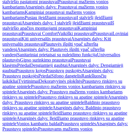
stalviršio pastatomi praustuvai
Praustuvai mažiems vonios
kambariams
Atsarginės dalys: Praustuvai mažiems vonios
kambariams
Kampiniai praustuvai mažiems vonios
kambariams
Pusiau įleidžiami praustuvai
Į stalviršį įleidžiami
praustuvai
Atsarginės dalys: Į stalviršį įleidžiami praustuvai
Iš
stalviršio apačios montuojami praustuvai
Kampiniai
praustuvai
Praustuvai Comfort
Vaikiški praustuvai
Praustuvai
Loviniai
praustuvai
Kiti universalūs praustuvai
Atsarginės dalys: Kiti
universalūs praustuvai
Plautuvės išpilti ypač užterštą
vandenį
Atsarginės dalys: Plautuvės išpilti ypač užterštą
vandenį
Sanitariniai prietaisai su nuleidimo funkcija
Universalios
plautuvės
Gipso surinkimo praustuvai
Praustuvai
klasėms
Priedai
Dengiamieji gaubtai
Atsarginės dalys: Dengiamieji
gaubtai
Praustuvų kojos
Praustuvų puskojės
Atsarginės dalys:
Praustuvų puskojės
Priedai
Sifono dangtelis
Rankšluosčių
laikikliai
Tvirtinimai
Dekoratyvinės plokštės
Praustuvo rinkinys su
apatine spintele
Praustuvo mažiems vonios kambariams rinkinys su
spintele
Atsarginės dalys: Praustuvo mažiems vonios kambariams
rinkinys su spintele
Praustuvo rinkinys su apatine spintele
Atsarginės
dalys: Praustuvo rinkinys su apatine spintele
Baldinio praustuvo
rinkinys su apatine spintele
Atsarginės dalys: Baldinio praustuvo
rinkinys su apatine spintele
Įleidžiamo praustuvo rinkinys su apatine
spintele
Atsarginės dalys: Įleidžiamo praustuvo rinkinys su apatine
spintele
Vonios kambario baldai
Praustuvų spintelės
Atsarginės dalys:
Praustuvų spintelės
Praustuvams mažiems vonios