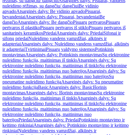
rėžimas, su dangčiu/ dangčiui
Atsarginės dalys: Pisuarai, vandens
nuleidimo rėžimas, su dangčiu/ dangčiui
Be vidinio
apvado
Atsarginės dalys: Be vidinio apvado
Pisuarai,
bevandeniai
Atsarginės dalys: Pisuarai, bevandeniai
Be
dangčio
Atsarginės dalys: Be dangčio
Pisuarų pertvaros
Pisuarų
pertvaros iš plastiko
Pisuarų pertvaros iš stiklo
Pisuarų pertvaros iš
sanitarinės keramikos
Priedai
Atsarginės dalys: Priedai
Sifonai ir
sifonų priedai
Nuleidimo vandens vamzdžiai, alkūnės ir
adapteriai
Atsarginės dalys: Nuleidimo vandens vamzdžiai, alkūnės
ir adapteriai
Tvirtinimai
Pisuarų valdymo sistemos
Potinkinis
montavimas
Atsarginės dalys: Potinkinis montavimas
Su elektronine
nuleidimo funkcija, maitinimas iš tinklo
Atsarginės dalys: Su
elektronine nuleidimo funkcija, maitinimas iš tinklo
Su elektronine
nuleidimo funkcija, maitinimas nuo baterijos
Atsarginės dalys: Su
elektronine nuleidimo funkcija, maitinimas nuo baterijos
Su
pneumatine nuleidimo funkcija
Atsarginės dalys: Su pneumatine
nuleidimo funkcija
Basic
Atsarginės dalys: Basic
Išorinis
montavimas
Atsarginės dalys: Išorinis montavimas
Su elektronine
nuleidimo funkcija, maitinimas iš tinklo
Atsarginės dalys: Su
elektronine nuleidimo funkcija, maitinimas iš tinklo
Su elektronine
nuleidimo funkcija, maitinimas nuo baterijos
Atsarginės dalys: Su
elektronine nuleidimo funkcija, maitinimas nuo
baterijos
Priedai
Atsarginės dalys: Priedai
Potinkinio montavimo ir
keitimo rinkiniai
Atsarginės dalys: Potinkinio montavimo ir keitimo
rinkiniai
Nuleidimo vandens vamzdžiai, alkūnės ir