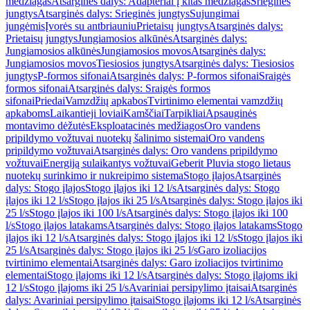
medžiagas
Atsarginės dalys: Adapteriai į kitas medžiagas
Srieginės
jungtys
Atsarginės dalys: Srieginės jungtys
Sujungimai
jungėmis
Įvorės su antbriauniu
Prietaisų jungtys
Atsarginės dalys:
Prietaisų jungtys
Jungiamosios alkūnės
Atsarginės dalys:
Jungiamosios alkūnės
Jungiamosios movos
Atsarginės dalys:
Jungiamosios movos
Tiesiosios jungtys
Atsarginės dalys: Tiesiosios
jungtys
P-formos sifonai
Atsarginės dalys: P-formos sifonai
Sraigės
formos sifonai
Atsarginės dalys: Sraigės formos
sifonai
Priedai
Vamzdžių apkabos
Tvirtinimo elementai vamzdžių
apkaboms
Laikantieji loviai
Kamščiai
Tarpikliai
Apsauginės
montavimo dėžutės
Eksploatacinės medžiagos
Oro vandens
pripildymo vožtuvai nuotekų šalinimo sistemai
Oro vandens
pripildymo vožtuvai
Atsarginės dalys: Oro vandens pripildymo
vožtuvai
Energiją sulaikantys vožtuvai
Geberit Pluvia stogo lietaus
nuotekų surinkimo ir nukreipimo sistema
Stogo įlajos
Atsarginės
dalys: Stogo įlajos
Stogo įlajos iki 12 l/s
Atsarginės dalys: Stogo
įlajos iki 12 l/s
Stogo įlajos iki 25 l/s
Atsarginės dalys: Stogo įlajos iki
25 l/s
Stogo įlajos iki 100 l/s
Atsarginės dalys: Stogo įlajos iki 100
l/s
Stogo įlajos latakams
Atsarginės dalys: Stogo įlajos latakams
Stogo
įlajos iki 12 l/s
Atsarginės dalys: Stogo įlajos iki 12 l/s
Stogo įlajos iki
25 l/s
Atsarginės dalys: Stogo įlajos iki 25 l/s
Garo izoliacijos
tvirtinimo elementai
Atsarginės dalys: Garo izoliacijos tvirtinimo
elementai
Stogo įlajoms iki 12 l/s
Atsarginės dalys: Stogo įlajoms iki
12 l/s
Stogo įlajoms iki 25 l/s
Avariniai persipylimo įtaisai
Atsarginės
dalys: Avariniai persipylimo įtaisai
Stogo įlajoms iki 12 l/s
Atsarginės