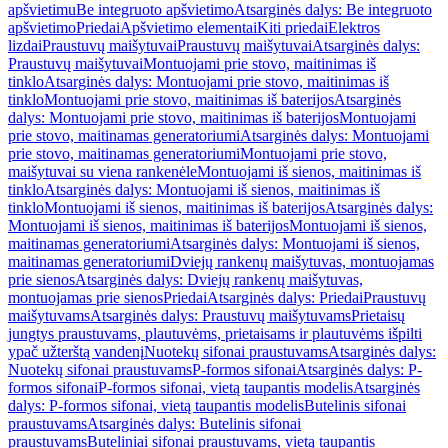
apšvietimu
Be integruoto apšvietimo
Atsarginės dalys: Be integruoto
apšvietimo
Priedai
Apšvietimo elementai
Kiti priedai
Elektros
lizdai
Praustuvų maišytuvai
Praustuvų maišytuvai
Atsarginės dalys:
Praustuvų maišytuvai
Montuojami prie stovo, maitinimas iš
tinklo
Atsarginės dalys: Montuojami prie stovo, maitinimas iš
tinklo
Montuojami prie stovo, maitinimas iš baterijos
Atsarginės
dalys: Montuojami prie stovo, maitinimas iš baterijos
Montuojami
prie stovo, maitinamas generatoriumi
Atsarginės dalys: Montuojami
prie stovo, maitinamas generatoriumi
Montuojami prie stovo,
maišytuvai su viena rankenėle
Montuojami iš sienos, maitinimas iš
tinklo
Atsarginės dalys: Montuojami iš sienos, maitinimas iš
tinklo
Montuojami iš sienos, maitinimas iš baterijos
Atsarginės dalys:
Montuojami iš sienos, maitinimas iš baterijos
Montuojami iš sienos,
maitinamas generatoriumi
Atsarginės dalys: Montuojami iš sienos,
maitinamas generatoriumi
Dviejų rankenų maišytuvas, montuojamas
prie sienos
Atsarginės dalys: Dviejų rankenų maišytuvas,
montuojamas prie sienos
Priedai
Atsarginės dalys: Priedai
Praustuvų
maišytuvams
Atsarginės dalys: Praustuvų maišytuvams
Prietaisų
jungtys praustuvams, plautuvėms, prietaisams ir plautuvėms išpilti
ypač užterštą vandenį
Nuotekų sifonai praustuvams
Atsarginės dalys:
Nuotekų sifonai praustuvams
P-formos sifonai
Atsarginės dalys: P-
formos sifonai
P-formos sifonai, vietą taupantis modelis
Atsarginės
dalys: P-formos sifonai, vietą taupantis modelis
Butelinis sifonai
praustuvams
Atsarginės dalys: Butelinis sifonai
praustuvams
Buteliniai sifonai praustuvams, vietą taupantis