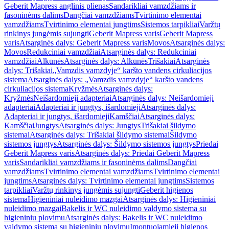
Geberit Mapress anglinis plienas
Sandarikliai vamzdžiams ir
fasoninėms dalims
Dangčiai vamzdžiams
Tvirtinimo elementai
vamzdžiams
Tvirtinimo elementai jungtims
Sistemos tarpikliai
Varžtų
rinkinys jungėmis sujungti
Geberit Mapress varis
Geberit Mapress
varis
Atsarginės dalys: Geberit Mapress varis
Movos
Atsarginės dalys:
Movos
Redukciniai vamzdžiai
Atsarginės dalys: Redukciniai
vamzdžiai
Alkūnės
Atsarginės dalys: Alkūnės
Trišakiai
Atsarginės
dalys: Trišakiai
„Vamzdis vamzdyje“ karšto vandens cirkuliacijos
sistema
Atsarginės dalys: „Vamzdis vamzdyje“ karšto vandens
cirkuliacijos sistema
Kryžmės
Atsarginės dalys:
Kryžmės
Neišardomieji adapteriai
Atsarginės dalys: Neišardomieji
adapteriai
Adapteriai ir jungtys, išardomieji
Atsarginės dalys:
Adapteriai ir jungtys, išardomieji
Kamščiai
Atsarginės dalys:
Kamščiai
Jungtys
Atsarginės dalys: Jungtys
Trišakiai šildymo
sistemai
Atsarginės dalys: Trišakiai šildymo sistemai
Šildymo
sistemos jungtys
Atsarginės dalys: Šildymo sistemos jungtys
Priedai
Geberit Mapress varis
Atsarginės dalys: Priedai Geberit Mapress
varis
Sandarikliai vamzdžiams ir fasoninėms dalims
Dangčiai
vamzdžiams
Tvirtinimo elementai vamzdžiams
Tvirtinimo elementai
jungtims
Atsarginės dalys: Tvirtinimo elementai jungtims
Sistemos
tarpikliai
Varžtų rinkinys jungėmis sujungti
Geberit higienos
sistema
Higieniniai nuleidimo mazgai
Atsarginės dalys: Higieniniai
nuleidimo mazgai
Bakelis ir WC nuleidimo valdymo sistema su
higieniniu plovimu
Atsarginės dalys: Bakelis ir WC nuleidimo
valdymo sistema su higieniniu plovimu
Įmontuojamieji higienos