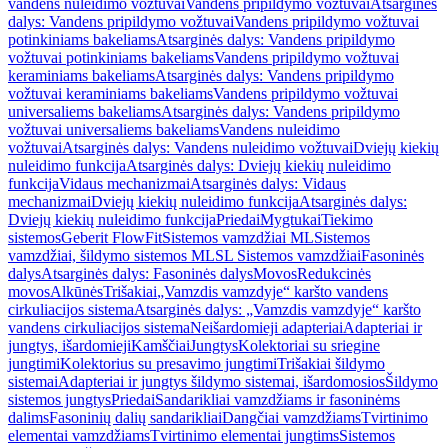
vandens nuleidimo vožtuvai
Vandens pripildymo vožtuvai
Atsarginės
dalys: Vandens pripildymo vožtuvai
Vandens pripildymo vožtuvai
potinkiniams bakeliams
Atsarginės dalys: Vandens pripildymo
vožtuvai potinkiniams bakeliams
Vandens pripildymo vožtuvai
keraminiams bakeliams
Atsarginės dalys: Vandens pripildymo
vožtuvai keraminiams bakeliams
Vandens pripildymo vožtuvai
universaliems bakeliams
Atsarginės dalys: Vandens pripildymo
vožtuvai universaliems bakeliams
Vandens nuleidimo
vožtuvai
Atsarginės dalys: Vandens nuleidimo vožtuvai
Dviejų kiekių
nuleidimo funkcija
Atsarginės dalys: Dviejų kiekių nuleidimo
funkcija
Vidaus mechanizmai
Atsarginės dalys: Vidaus
mechanizmai
Dviejų kiekių nuleidimo funkcija
Atsarginės dalys:
Dviejų kiekių nuleidimo funkcija
Priedai
Mygtukai
Tiekimo
sistemos
Geberit FlowFit
Sistemos vamzdžiai ML
Sistemos
vamzdžiai, šildymo sistemos ML
SL Sistemos vamzdžiai
Fasoninės
dalys
Atsarginės dalys: Fasoninės dalys
Movos
Redukcinės
movos
Alkūnės
Trišakiai
„Vamzdis vamzdyje“ karšto vandens
cirkuliacijos sistema
Atsarginės dalys: „Vamzdis vamzdyje“ karšto
vandens cirkuliacijos sistema
Neišardomieji adapteriai
Adapteriai ir
jungtys, išardomieji
Kamščiai
Jungtys
Kolektoriai su sriegine
jungtimi
Kolektorius su presavimo jungtimi
Trišakiai šildymo
sistemai
Adapteriai ir jungtys šildymo sistemai, išardomosios
Šildymo
sistemos jungtys
Priedai
Sandarikliai vamzdžiams ir fasoninėms
dalims
Fasoninių dalių sandarikliai
Dangčiai vamzdžiams
Tvirtinimo
elementai vamzdžiams
Tvirtinimo elementai jungtims
Sistemos