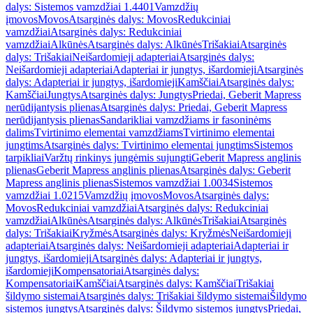
dalys: Sistemos vamzdžiai 1.4401
Vamzdžių
įmovos
Movos
Atsarginės dalys: Movos
Redukciniai
vamzdžiai
Atsarginės dalys: Redukciniai
vamzdžiai
Alkūnės
Atsarginės dalys: Alkūnės
Trišakiai
Atsarginės
dalys: Trišakiai
Neišardomieji adapteriai
Atsarginės dalys:
Neišardomieji adapteriai
Adapteriai ir jungtys, išardomieji
Atsarginės
dalys: Adapteriai ir jungtys, išardomieji
Kamščiai
Atsarginės dalys:
Kamščiai
Jungtys
Atsarginės dalys: Jungtys
Priedai, Geberit Mapress
nerūdijantysis plienas
Atsarginės dalys: Priedai, Geberit Mapress
nerūdijantysis plienas
Sandarikliai vamzdžiams ir fasoninėms
dalims
Tvirtinimo elementai vamzdžiams
Tvirtinimo elementai
jungtims
Atsarginės dalys: Tvirtinimo elementai jungtims
Sistemos
tarpikliai
Varžtų rinkinys jungėmis sujungti
Geberit Mapress anglinis
plienas
Geberit Mapress anglinis plienas
Atsarginės dalys: Geberit
Mapress anglinis plienas
Sistemos vamzdžiai 1.0034
Sistemos
vamzdžiai 1.0215
Vamzdžių įmovos
Movos
Atsarginės dalys:
Movos
Redukciniai vamzdžiai
Atsarginės dalys: Redukciniai
vamzdžiai
Alkūnės
Atsarginės dalys: Alkūnės
Trišakiai
Atsarginės
dalys: Trišakiai
Kryžmės
Atsarginės dalys: Kryžmės
Neišardomieji
adapteriai
Atsarginės dalys: Neišardomieji adapteriai
Adapteriai ir
jungtys, išardomieji
Atsarginės dalys: Adapteriai ir jungtys,
išardomieji
Kompensatoriai
Atsarginės dalys:
Kompensatoriai
Kamščiai
Atsarginės dalys: Kamščiai
Trišakiai
šildymo sistemai
Atsarginės dalys: Trišakiai šildymo sistemai
Šildymo
sistemos jungtys
Atsarginės dalys: Šildymo sistemos jungtys
Priedai,