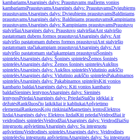
kambariams
Atsarginės dalys: Praustuvams mažiems vonios
kambariams
Praustuvams
Atsarginės dalys: Praustuvams
Dvigubiems
praustuvams
Atsarginės dalys: Dvigubiems praustuvams
Baldiniams
praustuvams
Atsarginės dalys: Baldiniams praustuvams
Kampiniams
praustuvams
Atsarginės dalys: Kampiniams praustuvams
Praustuvų
stalviršiai
Atsarginės dalys: Praustuvų stalviršiai
Ant stalviršio
pastatomam dubens formos praustuvui
Atsarginės dalys: Ant
stalviršio pastatomam dubens formos praustuvui
Ant stalviršio
pastatomam stačiakampiam praustuvui
Atsarginės dalys: Ant
stalviršio pastatomam stačiakampiam praustuvui
Šoninės
spintelės
Atsarginės dalys: Šoninės spintelės
Žemos šoninės
spintelės
Atsarginės dalys: Žemos šoninės spintelės
Aukštos
spintelės
Atsarginės dalys: Aukštos spintelės
Vidutinio aukščio
spintelės
Atsarginės dalys: Vidutinio aukščio spintelės
Pakabinamos
spintelės
Atsarginės dalys: Pakabinamos spintelės
Kiti vonios
kambario baldai
Atsarginės dalys: Kiti vonios kambario
baldai
Sieninės lentynos
Atsarginės dalys: Sieninės
lentynos
Priedai
Atsarginės dalys: Priedai
Stalčių įdėklai ir
dėžutės
Rankšluosčių laikikliai ir kabliukai
Apšvietimo
elementai
Rankenos
Kojų rinkiniai
Magnetinės lentos
Elektros
lizdai
Atsarginės dalys: Elektros lizdai
Kiti priedai
Veidrodžiai ir
veidrodinės spintelės
Veidrodžiai
Atsarginės dalys: Veidrodžiai
Su
integruotu apšvietimu
Atsarginės dalys: Su integruotu
apšvietimu
Veidrodinės spintelės
Atsarginės dalys: Veidrodinės
spintelės
Su integruotu apšvietimu
Atsarginės dalys: Su integruotu