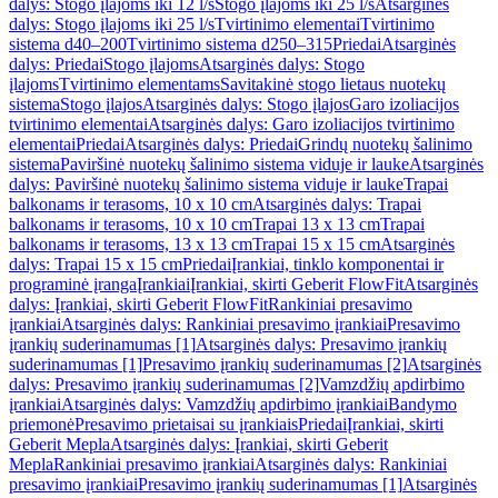
dalys: Stogo įlajoms iki 12 l/s
Stogo įlajoms iki 25 l/s
Atsarginės
dalys: Stogo įlajoms iki 25 l/s
Tvirtinimo elementai
Tvirtinimo
sistema d40–200
Tvirtinimo sistema d250–315
Priedai
Atsarginės
dalys: Priedai
Stogo įlajoms
Atsarginės dalys: Stogo
įlajoms
Tvirtinimo elementams
Savitakinė stogo lietaus nuotekų
sistema
Stogo įlajos
Atsarginės dalys: Stogo įlajos
Garo izoliacijos
tvirtinimo elementai
Atsarginės dalys: Garo izoliacijos tvirtinimo
elementai
Priedai
Atsarginės dalys: Priedai
Grindų nuotekų šalinimo
sistema
Paviršinė nuotekų šalinimo sistema viduje ir lauke
Atsarginės
dalys: Paviršinė nuotekų šalinimo sistema viduje ir lauke
Trapai
balkonams ir terasoms, 10 x 10 cm
Atsarginės dalys: Trapai
balkonams ir terasoms, 10 x 10 cm
Trapai 13 x 13 cm
Trapai
balkonams ir terasoms, 13 x 13 cm
Trapai 15 x 15 cm
Atsarginės
dalys: Trapai 15 x 15 cm
Priedai
Įrankiai, tinklo komponentai ir
programinė įranga
Įrankiai
Įrankiai, skirti Geberit FlowFit
Atsarginės
dalys: Įrankiai, skirti Geberit FlowFit
Rankiniai presavimo
įrankiai
Atsarginės dalys: Rankiniai presavimo įrankiai
Presavimo
įrankių suderinamumas [1]
Atsarginės dalys: Presavimo įrankių
suderinamumas [1]
Presavimo įrankių suderinamumas [2]
Atsarginės
dalys: Presavimo įrankių suderinamumas [2]
Vamzdžių apdirbimo
įrankiai
Atsarginės dalys: Vamzdžių apdirbimo įrankiai
Bandymo
priemonė
Presavimo prietaisai su įrankiais
Priedai
Įrankiai, skirti
Geberit Mepla
Atsarginės dalys: Įrankiai, skirti Geberit
Mepla
Rankiniai presavimo įrankiai
Atsarginės dalys: Rankiniai
presavimo įrankiai
Presavimo įrankių suderinamumas [1]
Atsarginės