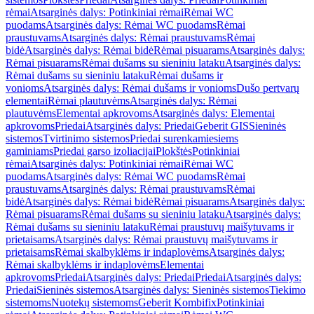
rėmai
Atsarginės dalys: Potinkiniai rėmai
Rėmai WC
puodams
Atsarginės dalys: Rėmai WC puodams
Rėmai
praustuvams
Atsarginės dalys: Rėmai praustuvams
Rėmai
bidė
Atsarginės dalys: Rėmai bidė
Rėmai pisuarams
Atsarginės dalys:
Rėmai pisuarams
Rėmai dušams su sieniniu lataku
Atsarginės dalys:
Rėmai dušams su sieniniu lataku
Rėmai dušams ir
vonioms
Atsarginės dalys: Rėmai dušams ir vonioms
Dušo pertvarų
elementai
Rėmai plautuvėms
Atsarginės dalys: Rėmai
plautuvėms
Elementai apkrovoms
Atsarginės dalys: Elementai
apkrovoms
Priedai
Atsarginės dalys: Priedai
Geberit GIS
Sieninės
sistemos
Tvirtinimo sistemos
Priedai surenkamiesiems
gaminiams
Priedai garso izoliacijai
Plokštės
Potinkiniai
rėmai
Atsarginės dalys: Potinkiniai rėmai
Rėmai WC
puodams
Atsarginės dalys: Rėmai WC puodams
Rėmai
praustuvams
Atsarginės dalys: Rėmai praustuvams
Rėmai
bidė
Atsarginės dalys: Rėmai bidė
Rėmai pisuarams
Atsarginės dalys:
Rėmai pisuarams
Rėmai dušams su sieniniu lataku
Atsarginės dalys:
Rėmai dušams su sieniniu lataku
Rėmai praustuvų maišytuvams ir
prietaisams
Atsarginės dalys: Rėmai praustuvų maišytuvams ir
prietaisams
Rėmai skalbyklėms ir indaplovėms
Atsarginės dalys:
Rėmai skalbyklėms ir indaplovėms
Elementai
apkrovoms
Priedai
Atsarginės dalys: Priedai
Priedai
Atsarginės dalys:
Priedai
Sieninės sistemos
Atsarginės dalys: Sieninės sistemos
Tiekimo
sistemoms
Nuotekų sistemoms
Geberit Kombifix
Potinkiniai