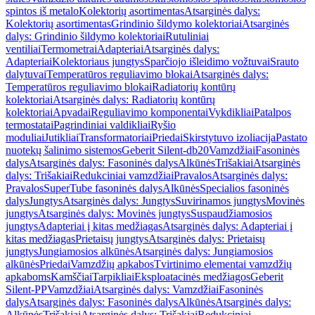
spintos iš metalo
Kolektorių asortimentas
Atsarginės dalys:
Kolektorių asortimentas
Grindinio šildymo kolektoriai
Atsarginės
dalys: Grindinio šildymo kolektoriai
Rutuliniai
ventiliai
Termometrai
Adapteriai
Atsarginės dalys:
Adapteriai
Kolektoriaus jungtys
Sparčiojo išleidimo vožtuvai
Srauto
dalytuvai
Temperatūros reguliavimo blokai
Atsarginės dalys:
Temperatūros reguliavimo blokai
Radiatorių kontūrų
kolektoriai
Atsarginės dalys: Radiatorių kontūrų
kolektoriai
Apvadai
Reguliavimo komponentai
Vykdikliai
Patalpos
termostatai
Pagrindiniai valdikliai
Ryšio
moduliai
Jutikliai
Transformatoriai
Priedai
Skirstytuvo izoliacija
Pastato
nuotekų šalinimo sistemos
Geberit Silent-db20
Vamzdžiai
Fasoninės
dalys
Atsarginės dalys: Fasoninės dalys
Alkūnės
Trišakiai
Atsarginės
dalys: Trišakiai
Redukciniai vamzdžiai
Pravalos
Atsarginės dalys:
Pravalos
SuperTube fasoninės dalys
Alkūnės
Specialios fasoninės
dalys
Jungtys
Atsarginės dalys: Jungtys
Suvirinamos jungtys
Movinės
jungtys
Atsarginės dalys: Movinės jungtys
Suspaudžiamosios
jungtys
Adapteriai į kitas medžiagas
Atsarginės dalys: Adapteriai į
kitas medžiagas
Prietaisų jungtys
Atsarginės dalys: Prietaisų
jungtys
Jungiamosios alkūnės
Atsarginės dalys: Jungiamosios
alkūnės
Priedai
Vamzdžių apkabos
Tvirtinimo elementai vamzdžių
apkaboms
Kamščiai
Tarpikliai
Eksploatacinės medžiagos
Geberit
Silent-PP
Vamzdžiai
Atsarginės dalys: Vamzdžiai
Fasoninės
dalys
Atsarginės dalys: Fasoninės dalys
Alkūnės
Atsarginės dalys:
Alkūnės
Trišakiai
Atsarginės dalys: Trišakiai
Redukciniai