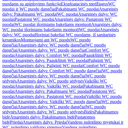
puodams su apiplovimo funkcija
Eksploatacinės medžiagos
WC
puodai ir WC puodų dangčiai
Pakabinami WC puodai
Atsarginės
dalys: Pakabinami WC puodai
WC puodai
Atsarginės dalys: WC
puodai
Pastatomi WC puodai
Atsarginės dalys: Pastatomi WC
puodai
WC puodai išoriniams bakeliams montuoti
Atsarginės dalys:
WC puodai išoriniams bakeliams montuoti
WC puodai
Atsarginės
dalys: WC puodai
Išoriniai bakeliai WC puodams, iš sanitarinės
keramikos
Montuojami ant WC puodų
WC puodų
dangčiai
Atsarginės dalys: WC puodų dangčiai
WC puodų
dangčiai
Atsarginės dalys: WC puodų dangčiai
Comfort WC
puodai
Atsarginės dalys: Comfort WC puodai
Paaukštinti WC
puodai
Atsarginės dalys: Paaukštinti WC puodai
Pailginti WC
puodai
Atsarginės dalys: Pailginti WC puodai
Comfort WC puodų
dangčiai
Atsarginės dalys: Comfort WC puodų dangčiai
WC puodų
dangčiai
Atsarginės dalys: WC puodų dangčiai
WC puodų
sėdynės
Atsarginės dalys: WC puodų sėdynės
Vaikiški WC
puodai
Atsarginės dalys: Vaikiški WC puodai
Pakabinami WC
puodai
Atsarginės dalys: Pakabinami WC puodai
Pastatomi WC
puodai
Atsarginės dalys: Pastatomi WC puodai
Vaikiški WC puodų
dangčiai
Atsarginės dalys: Vaikiški WC puodų dangčiai
WC puodų
dangčiai
Atsarginės dalys: WC puodų dangčiai
WC puodų
sėdynės
Atsarginės dalys: WC puodų sėdynės
Bidės
Pakabinamos
bidė
Atsarginės dalys: Pakabinamos bidė
Pastatomos
bidė
Priedai
Atsarginės dalys: Priedai
Vandens nuleidimo mygtukai ir
WC nuleidimo valdymo sistemos
Vandens nuleidimo