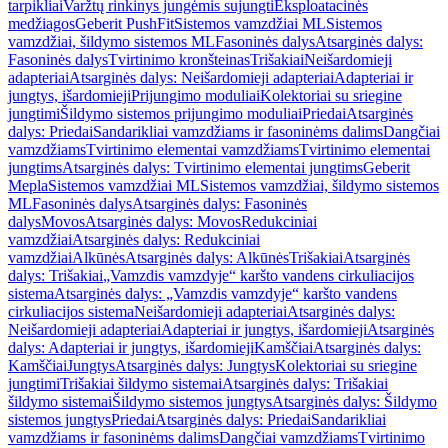
tarpikliai
Varžtų rinkinys jungėmis sujungti
Eksploatacinės
medžiagos
Geberit PushFit
Sistemos vamzdžiai ML
Sistemos
vamzdžiai, šildymo sistemos ML
Fasoninės dalys
Atsarginės dalys:
Fasoninės dalys
Tvirtinimo kronšteinas
Trišakiai
Neišardomieji
adapteriai
Atsarginės dalys: Neišardomieji adapteriai
Adapteriai ir
jungtys, išardomieji
Prijungimo moduliai
Kolektoriai su sriegine
jungtimi
Šildymo sistemos prijungimo moduliai
Priedai
Atsarginės
dalys: Priedai
Sandarikliai vamzdžiams ir fasoninėms dalims
Dangčiai
vamzdžiams
Tvirtinimo elementai vamzdžiams
Tvirtinimo elementai
jungtims
Atsarginės dalys: Tvirtinimo elementai jungtims
Geberit
Mepla
Sistemos vamzdžiai ML
Sistemos vamzdžiai, šildymo sistemos
ML
Fasoninės dalys
Atsarginės dalys: Fasoninės
dalys
Movos
Atsarginės dalys: Movos
Redukciniai
vamzdžiai
Atsarginės dalys: Redukciniai
vamzdžiai
Alkūnės
Atsarginės dalys: Alkūnės
Trišakiai
Atsarginės
dalys: Trišakiai
„Vamzdis vamzdyje“ karšto vandens cirkuliacijos
sistema
Atsarginės dalys: „Vamzdis vamzdyje“ karšto vandens
cirkuliacijos sistema
Neišardomieji adapteriai
Atsarginės dalys:
Neišardomieji adapteriai
Adapteriai ir jungtys, išardomieji
Atsarginės
dalys: Adapteriai ir jungtys, išardomieji
Kamščiai
Atsarginės dalys:
Kamščiai
Jungtys
Atsarginės dalys: Jungtys
Kolektoriai su sriegine
jungtimi
Trišakiai šildymo sistemai
Atsarginės dalys: Trišakiai
šildymo sistemai
Šildymo sistemos jungtys
Atsarginės dalys: Šildymo
sistemos jungtys
Priedai
Atsarginės dalys: Priedai
Sandarikliai
vamzdžiams ir fasoninėms dalims
Dangčiai vamzdžiams
Tvirtinimo