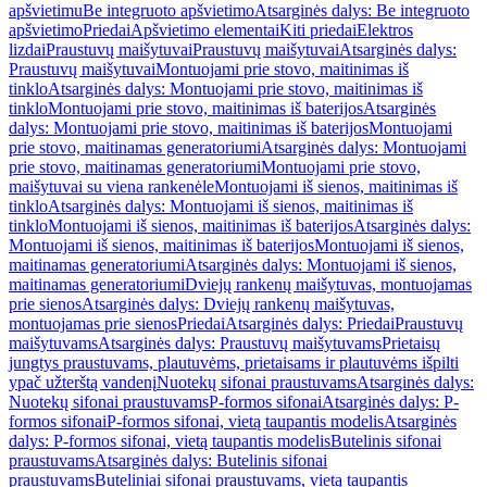
apšvietimu
Be integruoto apšvietimo
Atsarginės dalys: Be integruoto
apšvietimo
Priedai
Apšvietimo elementai
Kiti priedai
Elektros
lizdai
Praustuvų maišytuvai
Praustuvų maišytuvai
Atsarginės dalys:
Praustuvų maišytuvai
Montuojami prie stovo, maitinimas iš
tinklo
Atsarginės dalys: Montuojami prie stovo, maitinimas iš
tinklo
Montuojami prie stovo, maitinimas iš baterijos
Atsarginės
dalys: Montuojami prie stovo, maitinimas iš baterijos
Montuojami
prie stovo, maitinamas generatoriumi
Atsarginės dalys: Montuojami
prie stovo, maitinamas generatoriumi
Montuojami prie stovo,
maišytuvai su viena rankenėle
Montuojami iš sienos, maitinimas iš
tinklo
Atsarginės dalys: Montuojami iš sienos, maitinimas iš
tinklo
Montuojami iš sienos, maitinimas iš baterijos
Atsarginės dalys:
Montuojami iš sienos, maitinimas iš baterijos
Montuojami iš sienos,
maitinamas generatoriumi
Atsarginės dalys: Montuojami iš sienos,
maitinamas generatoriumi
Dviejų rankenų maišytuvas, montuojamas
prie sienos
Atsarginės dalys: Dviejų rankenų maišytuvas,
montuojamas prie sienos
Priedai
Atsarginės dalys: Priedai
Praustuvų
maišytuvams
Atsarginės dalys: Praustuvų maišytuvams
Prietaisų
jungtys praustuvams, plautuvėms, prietaisams ir plautuvėms išpilti
ypač užterštą vandenį
Nuotekų sifonai praustuvams
Atsarginės dalys:
Nuotekų sifonai praustuvams
P-formos sifonai
Atsarginės dalys: P-
formos sifonai
P-formos sifonai, vietą taupantis modelis
Atsarginės
dalys: P-formos sifonai, vietą taupantis modelis
Butelinis sifonai
praustuvams
Atsarginės dalys: Butelinis sifonai
praustuvams
Buteliniai sifonai praustuvams, vietą taupantis