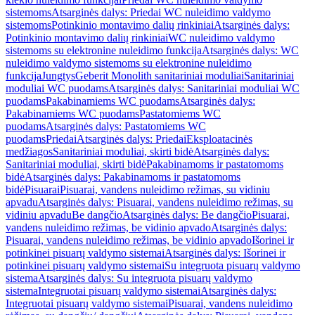
sistemoms
Atsarginės dalys: Priedai WC nuleidimo valdymo
sistemoms
Potinkinio montavimo dalių rinkiniai
Atsarginės dalys:
Potinkinio montavimo dalių rinkiniai
WC nuleidimo valdymo
sistemoms su elektronine nuleidimo funkcija
Atsarginės dalys: WC
nuleidimo valdymo sistemoms su elektronine nuleidimo
funkcija
Jungtys
Geberit Monolith sanitariniai moduliai
Sanitariniai
moduliai WC puodams
Atsarginės dalys: Sanitariniai moduliai WC
puodams
Pakabinamiems WC puodams
Atsarginės dalys:
Pakabinamiems WC puodams
Pastatomiems WC
puodams
Atsarginės dalys: Pastatomiems WC
puodams
Priedai
Atsarginės dalys: Priedai
Eksploatacinės
medžiagos
Sanitariniai moduliai, skirti bidė
Atsarginės dalys:
Sanitariniai moduliai, skirti bidė
Pakabinamoms ir pastatomoms
bidė
Atsarginės dalys: Pakabinamoms ir pastatomoms
bidė
Pisuarai
Pisuarai, vandens nuleidimo režimas, su vidiniu
apvadu
Atsarginės dalys: Pisuarai, vandens nuleidimo režimas, su
vidiniu apvadu
Be dangčio
Atsarginės dalys: Be dangčio
Pisuarai,
vandens nuleidimo režimas, be vidinio apvado
Atsarginės dalys:
Pisuarai, vandens nuleidimo režimas, be vidinio apvado
Išorinei ir
potinkinei pisuarų valdymo sistemai
Atsarginės dalys: Išorinei ir
potinkinei pisuarų valdymo sistemai
Su integruota pisuarų valdymo
sistema
Atsarginės dalys: Su integruota pisuarų valdymo
sistema
Integruotai pisuarų valdymo sistemai
Atsarginės dalys:
Integruotai pisuarų valdymo sistemai
Pisuarai, vandens nuleidimo