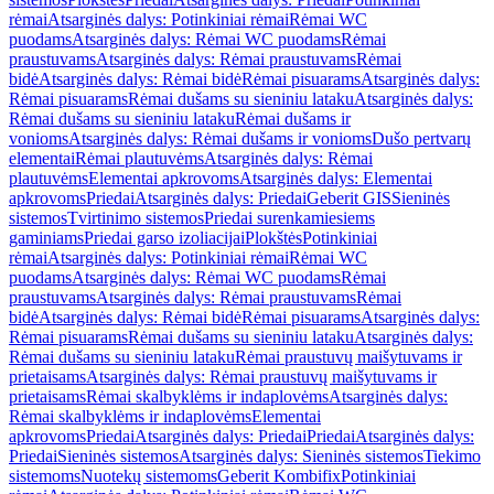
rėmai
Atsarginės dalys: Potinkiniai rėmai
Rėmai WC
puodams
Atsarginės dalys: Rėmai WC puodams
Rėmai
praustuvams
Atsarginės dalys: Rėmai praustuvams
Rėmai
bidė
Atsarginės dalys: Rėmai bidė
Rėmai pisuarams
Atsarginės dalys:
Rėmai pisuarams
Rėmai dušams su sieniniu lataku
Atsarginės dalys:
Rėmai dušams su sieniniu lataku
Rėmai dušams ir
vonioms
Atsarginės dalys: Rėmai dušams ir vonioms
Dušo pertvarų
elementai
Rėmai plautuvėms
Atsarginės dalys: Rėmai
plautuvėms
Elementai apkrovoms
Atsarginės dalys: Elementai
apkrovoms
Priedai
Atsarginės dalys: Priedai
Geberit GIS
Sieninės
sistemos
Tvirtinimo sistemos
Priedai surenkamiesiems
gaminiams
Priedai garso izoliacijai
Plokštės
Potinkiniai
rėmai
Atsarginės dalys: Potinkiniai rėmai
Rėmai WC
puodams
Atsarginės dalys: Rėmai WC puodams
Rėmai
praustuvams
Atsarginės dalys: Rėmai praustuvams
Rėmai
bidė
Atsarginės dalys: Rėmai bidė
Rėmai pisuarams
Atsarginės dalys:
Rėmai pisuarams
Rėmai dušams su sieniniu lataku
Atsarginės dalys:
Rėmai dušams su sieniniu lataku
Rėmai praustuvų maišytuvams ir
prietaisams
Atsarginės dalys: Rėmai praustuvų maišytuvams ir
prietaisams
Rėmai skalbyklėms ir indaplovėms
Atsarginės dalys:
Rėmai skalbyklėms ir indaplovėms
Elementai
apkrovoms
Priedai
Atsarginės dalys: Priedai
Priedai
Atsarginės dalys:
Priedai
Sieninės sistemos
Atsarginės dalys: Sieninės sistemos
Tiekimo
sistemoms
Nuotekų sistemoms
Geberit Kombifix
Potinkiniai