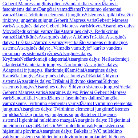
Geberit Mapress anglinis plienas
Sandarikliai vamzdžiams ir
fasoninėms dalims
Dangčiai vamzdžiams
Tvirtinimo elementai
vamzdžiams
Tvirtinimo elementai jungtims
Sistemos tarpikliai
Varžtų
rinkinys jungėmis sujungti
Geberit Mapress varis
Geberit Mapress
varis
Atsarginės dalys: Geberit Mapress varis
Movos
Atsarginės dalys:
Movos
Redukciniai vamzdžiai
Atsarginės dalys: Redukciniai
vamzdžiai
Alkūnės
Atsarginės dalys: Alkūnės
Trišakiai
Atsarginės
dalys: Trišakiai
„Vamzdis vamzdyje“ karšto vandens cirkuliacijos
sistema
Atsarginės dalys: „Vamzdis vamzdyje“ karšto vandens
cirkuliacijos sistema
Kryžmės
Atsarginės dalys:
Kryžmės
Neišardomieji adapteriai
Atsarginės dalys: Neišardomieji
adapteriai
Adapteriai ir jungtys, išardomieji
Atsarginės dalys:
Adapteriai ir jungtys, išardomieji
Kamščiai
Atsarginės dalys:
Kamščiai
Jungtys
Atsarginės dalys: Jungtys
Trišakiai šildymo
sistemai
Atsarginės dalys: Trišakiai šildymo sistemai
Šildymo
sistemos jungtys
Atsarginės dalys: Šildymo sistemos jungtys
Priedai
Geberit Mapress varis
Atsarginės dalys: Priedai Geberit Mapress
varis
Sandarikliai vamzdžiams ir fasoninėms dalims
Dangčiai
vamzdžiams
Tvirtinimo elementai vamzdžiams
Tvirtinimo elementai
jungtims
Atsarginės dalys: Tvirtinimo elementai jungtims
Sistemos
tarpikliai
Varžtų rinkinys jungėmis sujungti
Geberit higienos
sistema
Higieniniai nuleidimo mazgai
Atsarginės dalys: Higieniniai
nuleidimo mazgai
Bakelis ir WC nuleidimo valdymo sistema su
higieniniu plovimu
Atsarginės dalys: Bakelis ir WC nuleidimo
valdymo sistema su higieniniu plovimu
Įmontuojamieji higienos