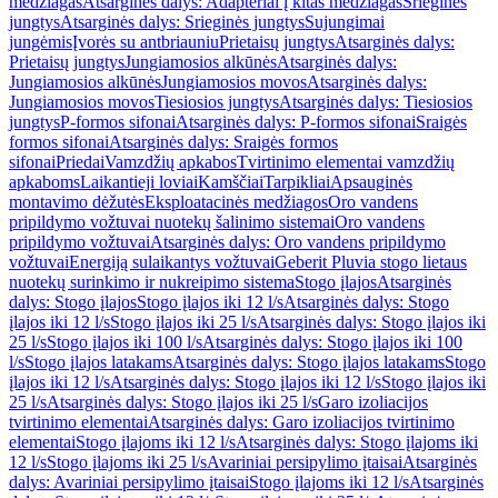
medžiagas
Atsarginės dalys: Adapteriai į kitas medžiagas
Srieginės
jungtys
Atsarginės dalys: Srieginės jungtys
Sujungimai
jungėmis
Įvorės su antbriauniu
Prietaisų jungtys
Atsarginės dalys:
Prietaisų jungtys
Jungiamosios alkūnės
Atsarginės dalys:
Jungiamosios alkūnės
Jungiamosios movos
Atsarginės dalys:
Jungiamosios movos
Tiesiosios jungtys
Atsarginės dalys: Tiesiosios
jungtys
P-formos sifonai
Atsarginės dalys: P-formos sifonai
Sraigės
formos sifonai
Atsarginės dalys: Sraigės formos
sifonai
Priedai
Vamzdžių apkabos
Tvirtinimo elementai vamzdžių
apkaboms
Laikantieji loviai
Kamščiai
Tarpikliai
Apsauginės
montavimo dėžutės
Eksploatacinės medžiagos
Oro vandens
pripildymo vožtuvai nuotekų šalinimo sistemai
Oro vandens
pripildymo vožtuvai
Atsarginės dalys: Oro vandens pripildymo
vožtuvai
Energiją sulaikantys vožtuvai
Geberit Pluvia stogo lietaus
nuotekų surinkimo ir nukreipimo sistema
Stogo įlajos
Atsarginės
dalys: Stogo įlajos
Stogo įlajos iki 12 l/s
Atsarginės dalys: Stogo
įlajos iki 12 l/s
Stogo įlajos iki 25 l/s
Atsarginės dalys: Stogo įlajos iki
25 l/s
Stogo įlajos iki 100 l/s
Atsarginės dalys: Stogo įlajos iki 100
l/s
Stogo įlajos latakams
Atsarginės dalys: Stogo įlajos latakams
Stogo
įlajos iki 12 l/s
Atsarginės dalys: Stogo įlajos iki 12 l/s
Stogo įlajos iki
25 l/s
Atsarginės dalys: Stogo įlajos iki 25 l/s
Garo izoliacijos
tvirtinimo elementai
Atsarginės dalys: Garo izoliacijos tvirtinimo
elementai
Stogo įlajoms iki 12 l/s
Atsarginės dalys: Stogo įlajoms iki
12 l/s
Stogo įlajoms iki 25 l/s
Avariniai persipylimo įtaisai
Atsarginės
dalys: Avariniai persipylimo įtaisai
Stogo įlajoms iki 12 l/s
Atsarginės