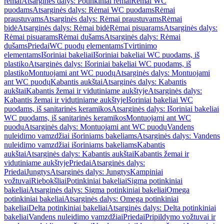
rėmai
Atsarginės dalys: Potinkiniai rėmai
Rėmai WC
puodams
Atsarginės dalys: Rėmai WC puodams
Rėmai
praustuvams
Atsarginės dalys: Rėmai praustuvams
Rėmai
bidė
Atsarginės dalys: Rėmai bidė
Rėmai pisuarams
Atsarginės dalys:
Rėmai pisuarams
Rėmai dušams
Atsarginės dalys: Rėmai
dušams
Priedai
WC puodų elementams
Tvirtinimo
elementams
Išoriniai bakeliai
Išoriniai bakeliai WC puodams, iš
plastiko
Atsarginės dalys: Išoriniai bakeliai WC puodams, iš
plastiko
Montuojami ant WC puodų
Atsarginės dalys: Montuojami
ant WC puodų
Kabantis aukštai
Atsarginės dalys: Kabantis
aukštai
Kabantis žemai ir vidutiniame aukštyje
Atsarginės dalys:
Kabantis žemai ir vidutiniame aukštyje
Išoriniai bakeliai WC
puodams, iš sanitarinės keramikos
Atsarginės dalys: Išoriniai bakeliai
WC puodams, iš sanitarinės keramikos
Montuojami ant WC
puodų
Atsarginės dalys: Montuojami ant WC puodų
Vandens
nuleidimo vamzdžiai išoriniams bakeliams
Atsarginės dalys: Vandens
nuleidimo vamzdžiai išoriniams bakeliams
Kabantis
aukštai
Atsarginės dalys: Kabantis aukštai
Kabantis žemai ir
vidutiniame aukštyje
Priedai
Atsarginės dalys:
Priedai
Jungtys
Atsarginės dalys: Jungtys
Kampiniai
vožtuvai
Riebokšliai
Potinkiniai bakeliai
Sigma potinkiniai
bakeliai
Atsarginės dalys: Sigma potinkiniai bakeliai
Omega
potinkiniai bakeliai
Atsarginės dalys: Omega potinkiniai
bakeliai
Delta potinkiniai bakeliai
Atsarginės dalys: Delta potinkiniai
bakeliai
Vandens nuleidimo vamzdžiai
Priedai
Pripildymo vožtuvai ir