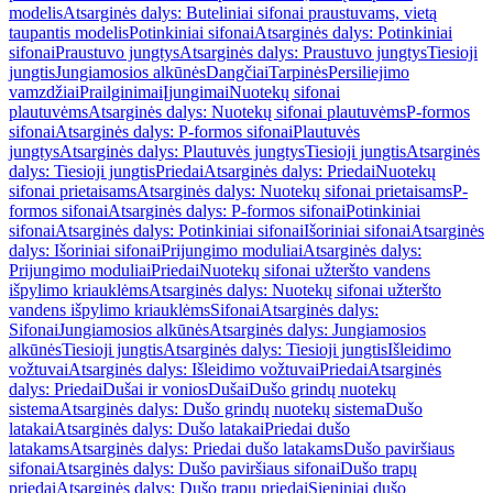
modelis
Atsarginės dalys: Buteliniai sifonai praustuvams, vietą
taupantis modelis
Potinkiniai sifonai
Atsarginės dalys: Potinkiniai
sifonai
Praustuvo jungtys
Atsarginės dalys: Praustuvo jungtys
Tiesioji
jungtis
Jungiamosios alkūnės
Dangčiai
Tarpinės
Persiliejimo
vamzdžiai
Prailginimai
Įjungimai
Nuotekų sifonai
plautuvėms
Atsarginės dalys: Nuotekų sifonai plautuvėms
P-formos
sifonai
Atsarginės dalys: P-formos sifonai
Plautuvės
jungtys
Atsarginės dalys: Plautuvės jungtys
Tiesioji jungtis
Atsarginės
dalys: Tiesioji jungtis
Priedai
Atsarginės dalys: Priedai
Nuotekų
sifonai prietaisams
Atsarginės dalys: Nuotekų sifonai prietaisams
P-
formos sifonai
Atsarginės dalys: P-formos sifonai
Potinkiniai
sifonai
Atsarginės dalys: Potinkiniai sifonai
Išoriniai sifonai
Atsarginės
dalys: Išoriniai sifonai
Prijungimo moduliai
Atsarginės dalys:
Prijungimo moduliai
Priedai
Nuotekų sifonai užteršto vandens
išpylimo kriauklėms
Atsarginės dalys: Nuotekų sifonai užteršto
vandens išpylimo kriauklėms
Sifonai
Atsarginės dalys:
Sifonai
Jungiamosios alkūnės
Atsarginės dalys: Jungiamosios
alkūnės
Tiesioji jungtis
Atsarginės dalys: Tiesioji jungtis
Išleidimo
vožtuvai
Atsarginės dalys: Išleidimo vožtuvai
Priedai
Atsarginės
dalys: Priedai
Dušai ir vonios
Dušai
Dušo grindų nuotekų
sistema
Atsarginės dalys: Dušo grindų nuotekų sistema
Dušo
latakai
Atsarginės dalys: Dušo latakai
Priedai dušo
latakams
Atsarginės dalys: Priedai dušo latakams
Dušo paviršiaus
sifonai
Atsarginės dalys: Dušo paviršiaus sifonai
Dušo trapų
priedai
Atsarginės dalys: Dušo trapų priedai
Sieniniai dušo