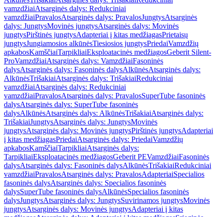
vamzdžiai
Atsarginės dalys: Redukciniai
vamzdžiai
Pravalos
Atsarginės dalys: Pravalos
Jungtys
Atsarginės
dalys: Jungtys
Movinės jungtys
Atsarginės dalys: Movinės
jungtys
Pirštinės jungtys
Adapteriai į kitas medžiagas
Prietaisų
jungtys
Jungiamosios alkūnės
Tiesiosios jungtys
Priedai
Vamzdžių
apkabos
Kamščiai
Tarpikliai
Eksploatacinės medžiagos
Geberit Silent-
Pro
Vamzdžiai
Atsarginės dalys: Vamzdžiai
Fasoninės
dalys
Atsarginės dalys: Fasoninės dalys
Alkūnės
Atsarginės dalys:
Alkūnės
Trišakiai
Atsarginės dalys: Trišakiai
Redukciniai
vamzdžiai
Atsarginės dalys: Redukciniai
vamzdžiai
Pravalos
Atsarginės dalys: Pravalos
SuperTube fasoninės
dalys
Atsarginės dalys: SuperTube fasoninės
dalys
Alkūnės
Atsarginės dalys: Alkūnės
Trišakiai
Atsarginės dalys:
Trišakiai
Jungtys
Atsarginės dalys: Jungtys
Movinės
jungtys
Atsarginės dalys: Movinės jungtys
Pirštinės jungtys
Adapteriai
į kitas medžiagas
Priedai
Atsarginės dalys: Priedai
Vamzdžių
apkabos
Kamščiai
Tarpikliai
Atsarginės dalys:
Tarpikliai
Eksploatacinės medžiagos
Geberit PE
Vamzdžiai
Fasoninės
dalys
Atsarginės dalys: Fasoninės dalys
Alkūnės
Trišakiai
Redukciniai
vamzdžiai
Pravalos
Atsarginės dalys: Pravalos
Adapteriai
Specialios
fasoninės dalys
Atsarginės dalys: Specialios fasoninės
dalys
SuperTube fasoninės dalys
Alkūnės
Specialios fasoninės
dalys
Jungtys
Atsarginės dalys: Jungtys
Suvirinamos jungtys
Movinės
jungtys
Atsarginės dalys: Movinės jungtys
Adapteriai į kitas