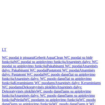
LT
WC puodai ir pisuarai
Geberit AquaClean WC puodai su bidė
funkcija
WC puodai su apiplovimo funkcija
Atsarginės dalys: WC
puodai su apiplovimo funkcija
Pakabinami WC puodai
Atsarginės
dalys: Pakabinami WC puodai
Pastatomi WC puodai
Atsarginės
dalys: Pastatomi WC puodai
WC puodo dangčiai su apiplovimo
funkcija
Atsarginės dalys: WC puodo dangčiai su apiplovimo
funkcija
Keraminiams WC puodams
Atsarginės dalys: Keraminiams
WC puodams
Dekoratyvinės plokštės
Atsarginės dalys:
Dekoratyvinės plokštės
WC puodų dangčiams su apiplovimo
funkcija
Atsarginės dalys: WC puodų dangčiams su apiplovimo
funkcija
Priedai
WC puodams su apiplovimo funkcija
WC puodų
dangčiams su apiplovimo funkcija
WC puodų dangčiams ir WC