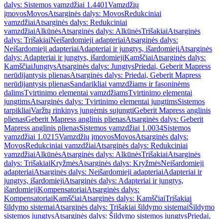
dalys: Sistemos vamzdžiai 1.4401
Vamzdžių
įmovos
Movos
Atsarginės dalys: Movos
Redukciniai
vamzdžiai
Atsarginės dalys: Redukciniai
vamzdžiai
Alkūnės
Atsarginės dalys: Alkūnės
Trišakiai
Atsarginės
dalys: Trišakiai
Neišardomieji adapteriai
Atsarginės dalys:
Neišardomieji adapteriai
Adapteriai ir jungtys, išardomieji
Atsarginės
dalys: Adapteriai ir jungtys, išardomieji
Kamščiai
Atsarginės dalys:
Kamščiai
Jungtys
Atsarginės dalys: Jungtys
Priedai, Geberit Mapress
nerūdijantysis plienas
Atsarginės dalys: Priedai, Geberit Mapress
nerūdijantysis plienas
Sandarikliai vamzdžiams ir fasoninėms
dalims
Tvirtinimo elementai vamzdžiams
Tvirtinimo elementai
jungtims
Atsarginės dalys: Tvirtinimo elementai jungtims
Sistemos
tarpikliai
Varžtų rinkinys jungėmis sujungti
Geberit Mapress anglinis
plienas
Geberit Mapress anglinis plienas
Atsarginės dalys: Geberit
Mapress anglinis plienas
Sistemos vamzdžiai 1.0034
Sistemos
vamzdžiai 1.0215
Vamzdžių įmovos
Movos
Atsarginės dalys:
Movos
Redukciniai vamzdžiai
Atsarginės dalys: Redukciniai
vamzdžiai
Alkūnės
Atsarginės dalys: Alkūnės
Trišakiai
Atsarginės
dalys: Trišakiai
Kryžmės
Atsarginės dalys: Kryžmės
Neišardomieji
adapteriai
Atsarginės dalys: Neišardomieji adapteriai
Adapteriai ir
jungtys, išardomieji
Atsarginės dalys: Adapteriai ir jungtys,
išardomieji
Kompensatoriai
Atsarginės dalys:
Kompensatoriai
Kamščiai
Atsarginės dalys: Kamščiai
Trišakiai
šildymo sistemai
Atsarginės dalys: Trišakiai šildymo sistemai
Šildymo
sistemos jungtys
Atsarginės dalys: Šildymo sistemos jungtys
Priedai,