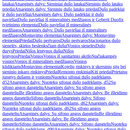
latakai
Atsarginės dalys: Sieniniai dušo latakai
Sieninių dušo latakų
priedai
Atsarginės dalys: Sieninių dušo latakų priedai
Dušo padėklai
ir dušo paviršiai
Atsarginės dalys: Dušo padėklai ir dušo
paviršiai
Dušo paviršiai iš mineralinės medžiagos ir Geberit Duofix
tvirtinimo elementai
Dušo paviršiai iš mineralinės
medžiagos
Atsarginės dalys: Dušo paviršiai iš mineralinės
medžiagos
Montavimo elementai
Atsarginės dalys: Montavimo
elementai
Priedai
Dušo pertvaros
Dušo pertvaros
Stacionarios dušo
sienelės, skirtos beslenksčiam dušui
Vonios sienelės
Dušo
durys
Priedai
Nišos lentynos dušui
Nišos
lentynos
Priedai
Vonios
Vonios iš sanitarinio akrilo
Stačiakampės
vonios
Vonios iš mineralinės medžiagos
Vonios
kūdikiams
Montavimo elementai
Kojelių rinkinys ir skersinių sijų bei
sieninio inkaro rinkinys
Priedai
Remonto rinkiniai
Kiti priedai
Prietaisų
jungtys dušams ir vonioms
Nuotekų sifonai dušo padėklams,
d52
Atsarginės dalys: Nuotekų sifonai dušo padėklams, d52
Su
sifono angos dangteliu
Atsarginės dalys: Su sifono angos
dangteliu
Be išleidimo angos dangtelio
Atsarginės dalys: Be išleidimo
angos dangtelio
Sifono dangtelis
Atsarginės dalys: Sifono
dangtelis
Nuotekų sifonai dušo padėklams, d62
Atsarginės dalys:
Nuotekų sifonai dušo padėklams, d62
Su sifono angos
dangteliu
Atsarginės dalys: Su sifono angos dangteliu
Be išleidimo
angos dangtelio
Atsarginės dalys: Be išleidimo angos
dangtelio
Sifono dangtelis
Atsarginės dalys: Sifono dangtelis
Nuotekų
sifonai dušo padėklams, d90
Atsarginės dalys: Nuotekų sifonai dušo