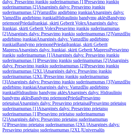
dalys: Presavimo įrankių suderinamumas [1]
Presavimo įrankių
suderinamumas [2]
Atsarginės dalys: Presavimo įrankių
suderinamumas [2]
Vamzdžių apdirbimo įrankiai
Atsarginės dalys:
Vamzdžių apdirbimo įrankiai
Hidraulinių bandymų aklės
Bandymo
priemonė
Priedai
Įrankiai, skirti Geberit Volex
Atsarginės dalys:
Įrankiai, skirti Geberit Volex
Presavimo įrankių suderinamumas
[2]
Atsarginės dalys: Presavimo įrankių suderinamumas [2]
Vamzdžių
apdirbimo įrankiai
Atsarginės dalys: Vamzdžių apdirbimo
įrankiai
Bandymo priemonė
Priedai
Įrankiai, skirti Geberit
Mapress
Atsarginės dalys: Įrankiai, skirti Geberit Mapress
Presavimo
įrankių suderinamumas [1]
Atsarginės dalys: Presavimo įrankių
suderinamumas [1]
Presavimo įrankių suderinamumas [2]
Atsarginės
dalys: Presavimo įrankių suderinamumas [2]
Presavimo įrankių
suderinamumas [2XL]
Atsarginės dalys: Presavimo įrankių
suderinamumas [2XL]
Presavimo įrankių suderinamumas
[3]
Atsarginės dalys: Presavimo įrankių suderinamumas [3]
Vamzdžių
apdirbimo įrankiai
Atsarginės dalys: Vamzdžių apdirbimo
įrankiai
Hidraulinių bandymų aklės
Atsarginės dalys: Hidraulinių
bandymų aklės
Bandymo priemonė
Priedai
Presavimo
prietaisai
Atsarginės dalys: Presavimo prietaisai
Presavimo prietaisų
suderinamumas [1]
Atsarginės dalys: Presavimo prietaisų
suderinamumas [1]
Presavimo prietaisų suderinamumas
[2]
Atsarginės dalys: Presavimo prietaisų suderinamumas
[2]
Presavimo prietaisų suderinamumas [2XL]
Atsarginės dalys:
Presavimo prietaisų suderinamumas [2XL]
Universalūs