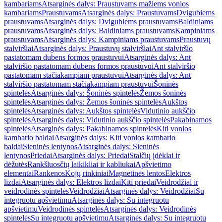
kambariams
Atsarginės dalys: Praustuvams mažiems vonios
kambariams
Praustuvams
Atsarginės dalys: Praustuvams
Dvigubiems
praustuvams
Atsarginės dalys: Dvigubiems praustuvams
Baldiniams
praustuvams
Atsarginės dalys: Baldiniams praustuvams
Kampiniams
praustuvams
Atsarginės dalys: Kampiniams praustuvams
Praustuvų
stalviršiai
Atsarginės dalys: Praustuvų stalviršiai
Ant stalviršio
pastatomam dubens formos praustuvui
Atsarginės dalys: Ant
stalviršio pastatomam dubens formos praustuvui
Ant stalviršio
pastatomam stačiakampiam praustuvui
Atsarginės dalys: Ant
stalviršio pastatomam stačiakampiam praustuvui
Šoninės
spintelės
Atsarginės dalys: Šoninės spintelės
Žemos šoninės
spintelės
Atsarginės dalys: Žemos šoninės spintelės
Aukštos
spintelės
Atsarginės dalys: Aukštos spintelės
Vidutinio aukščio
spintelės
Atsarginės dalys: Vidutinio aukščio spintelės
Pakabinamos
spintelės
Atsarginės dalys: Pakabinamos spintelės
Kiti vonios
kambario baldai
Atsarginės dalys: Kiti vonios kambario
baldai
Sieninės lentynos
Atsarginės dalys: Sieninės
lentynos
Priedai
Atsarginės dalys: Priedai
Stalčių įdėklai ir
dėžutės
Rankšluosčių laikikliai ir kabliukai
Apšvietimo
elementai
Rankenos
Kojų rinkiniai
Magnetinės lentos
Elektros
lizdai
Atsarginės dalys: Elektros lizdai
Kiti priedai
Veidrodžiai ir
veidrodinės spintelės
Veidrodžiai
Atsarginės dalys: Veidrodžiai
Su
integruotu apšvietimu
Atsarginės dalys: Su integruotu
apšvietimu
Veidrodinės spintelės
Atsarginės dalys: Veidrodinės
spintelės
Su integruotu apšvietimu
Atsarginės dalys: Su integruotu