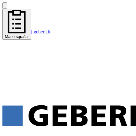
Į geberit.lt
Mano sąrašai