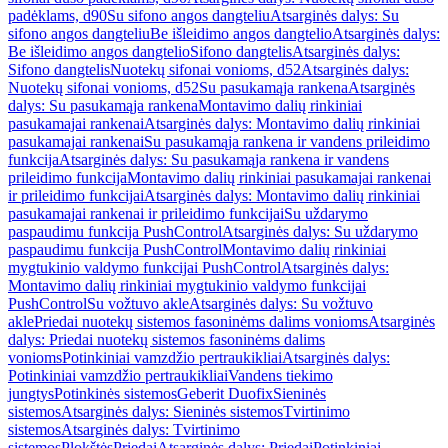
padėklams, d90
Su sifono angos dangteliu
Atsarginės dalys: Su
sifono angos dangteliu
Be išleidimo angos dangtelio
Atsarginės dalys:
Be išleidimo angos dangtelio
Sifono dangtelis
Atsarginės dalys:
Sifono dangtelis
Nuotekų sifonai vonioms, d52
Atsarginės dalys:
Nuotekų sifonai vonioms, d52
Su pasukamąja rankena
Atsarginės
dalys: Su pasukamąja rankena
Montavimo dalių rinkiniai
pasukamajai rankenai
Atsarginės dalys: Montavimo dalių rinkiniai
pasukamajai rankenai
Su pasukamąja rankena ir vandens prileidimo
funkcija
Atsarginės dalys: Su pasukamąja rankena ir vandens
prileidimo funkcija
Montavimo dalių rinkiniai pasukamajai rankenai
ir prileidimo funkcijai
Atsarginės dalys: Montavimo dalių rinkiniai
pasukamajai rankenai ir prileidimo funkcijai
Su uždarymo
paspaudimu funkcija PushControl
Atsarginės dalys: Su uždarymo
paspaudimu funkcija PushControl
Montavimo dalių rinkiniai
mygtukinio valdymo funkcijai PushControl
Atsarginės dalys:
Montavimo dalių rinkiniai mygtukinio valdymo funkcijai
PushControl
Su vožtuvo akle
Atsarginės dalys: Su vožtuvo
akle
Priedai nuotekų sistemos fasoninėms dalims vonioms
Atsarginės
dalys: Priedai nuotekų sistemos fasoninėms dalims
vonioms
Potinkiniai vamzdžio pertraukikliai
Atsarginės dalys:
Potinkiniai vamzdžio pertraukikliai
Vandens tiekimo
jungtys
Potinkinės sistemos
Geberit Duofix
Sieninės
sistemos
Atsarginės dalys: Sieninės sistemos
Tvirtinimo
sistemos
Atsarginės dalys: Tvirtinimo
sistemos
Plokštės
Priedai
Atsarginės dalys: Priedai
Potinkiniai