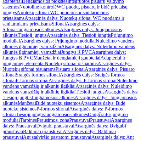
adapteriai
Dengiamosios plokštės
Integruotos pisuarų valdymo
sistemos
Nuotolinė kontrolė
WC puodų, pisuarų ir bidė prietaisų
jungtys
Nuotekų sifonai WC puodams ir sanitariniams
prietaisams
Atsarginės dalys: Nuotekų sifonai WC puodams ir
sanitariniams prietaisams
Sifonai
Atsarginės dalys:
Sifonai
Jungiamosios alkūnės
Atsarginės dalys: Jungiamosios
alkūnės
Tiesioji jungtis
Atsarginės dalys: Tiesioji jungtis
Prijungimo
moduliai
Atsarginės dalys: Prijungimo moduliai
Nuleidimo vandens
alkūnės ilginamieji vamzdžiai
Atsarginės dalys: Nuleidimo vandens
alkūnės ilginamieji vamzdžiai
Jungtys iš PVC
Atsarginės dalys:
Jungtys iš PVC
Manžetai ir dengiamieji gaubteliai
Adapteriai ir
jungiamieji elementai
Nuotekų sifonai pisuarams
Atsarginės dalys:
Nuotekų sifonai pisuarams
Pisuaro sifonai
Atsarginės dalys: Pisuaro
sifonai
Sraigės formos sifonai
Atsarginės dalys: Sraigės formos
sifonai
P-formos sifonai
Atsarginės dalys: P-formos sifonai
Nuleidimo
vandens vamzdžių ir alkūnių ilgikliai
Atsarginės dalys: Nuleidimo
vandens vamzdžių ir alkūnių ilgikliai
Tiesioji jungtis
Atsarginės dalys:
Tiesioji jungtis
Jungiamosios alkūnės
Atsarginės dalys: Jungiamosios
alkūnės
Manžetai
Bidė nuotekų sistemos
Atsarginės dalys: Bidė
nuotekų sistemos
P-formos sifonai
Atsarginės dalys: P-formos
sifonai
Tiesioji jungtis
Jungiamosios alkūnės
Dangčiai
Prijungimo
moduliai
Tarpinės
Prausimosi zona
Praustuvai
Praustuvai
Atsarginės
dalys: Praustuvai
Dvigubi praustuvai
Atsarginės dalys: Dvigubi
praustuvai
Baldiniai praustuvai
Atsarginės dalys: Baldiniai
praustuvai
Ant stalviršio pastatomi praustuvai
Atsarginės dalys: Ant