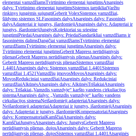
elementai vamzdžiams
Tvirtinimo elementai jungtims
Atsarginės
dalys: Tvirtinimo elementai jungtims
Sistemos tarpikliai
Varžtų
rinkinys jungėmis sujungti
Geberit Volex
Sistemos vamzdžiai,
šildymo sistemos SL
Fasoninės dalys
Atsarginės dalys: Fasoninės
dalys
Adapteriai ir jungtys, išardomieji
Atsarginės dalys: Adapteriai ir
jungtys, išardomieji
Jungtys
Kolektoriai su sriegine
jungtimi
Priedai
Atsarginės dalys: Priedai
Sandarikliai vamzdžiams ir
fasoninėms dalims
Dangčiai vamzdžiams
Tvirtinimo elementai
vamzdžiams
Tvirtinimo elementai jungtims
Atsarginės dalys:
Tvirtinimo elementai jungtims
Geberit Mapress nerūdijantysis
plienas
Geberit Mapress nerūdijantysis plienas
Atsarginės dalys:
Geberit Mapress nerūdijantysis plienas
Sistemos vamzdžiai
1.4401
Atsarginės dalys: Sistemos vamzdžiai 1.4401
Sistemos
vamzdžiai 1.4521
Vamzdžių įmovos
Movos
Atsarginės dalys:
Movos
Redukciniai vamzdžiai
Atsarginės dalys: Redukciniai
vamzdžiai
Alkūnės
Atsarginės dalys: Alkūnės
Trišakiai
Atsarginės
dalys: Trišakiai
„Vamzdis vamzdyje“ karšto vandens cirkuliacijos
sistema
Atsarginės dalys: „Vamzdis vamzdyje“ karšto vandens
cirkuliacijos sistema
Neišardomieji adapteriai
Atsarginės dalys:
Neišardomieji adapteriai
Adapteriai ir jungtys, išardomieji
Atsarginės
dalys: Adapteriai ir jungtys, išardomieji
Kompensatoriai
Atsarginės
dalys: Kompensatoriai
Kamščiai
Atsarginės dalys:
Kamščiai
Jungtys
Atsarginės dalys: Jungtys
Geberit Mapress
nerūdijantysis plienas, dujos
Atsarginės dalys: Geberit Mapress
nerūdijantysis plienas, dujos
Sistemos vamzdžiai 1.4401
Atsarginės