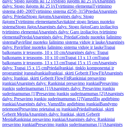
dalys: Stogo įlajoms iki 12 l/s
Stogo įlajoms iki 25 l/s
Atsarginės
dalys: Stogo įlajoms iki 25 l/s
Tvirtinimo elementai
Tvirtinimo
sistema d40–200
Tvirtinimo sistema d250–315
Priedai
Atsarginės
dalys: Priedai
Stogo įlajoms
Atsarginės dalys: Stogo
įlajoms
Tvirtinimo elementams
Savitakinė stogo lietaus nuotekų
sistema
Stogo įlajos
Atsarginės dalys: Stogo įlajos
Garo izoliacijos
tvirtinimo elementai
Atsarginės dalys: Garo izoliacijos tvirtinimo
elementai
Priedai
Atsarginės dalys: Priedai
Grindų nuotekų šalinimo
sistema
Paviršinė nuotekų šalinimo sistema viduje ir lauke
Atsarginės
dalys: Paviršinė nuotekų šalinimo sistema viduje ir lauke
Trapai
balkonams ir terasoms, 10 x 10 cm
Atsarginės dalys: Trapai
balkonams ir terasoms, 10 x 10 cm
Trapai 13 x 13 cm
Trapai
balkonams ir terasoms, 13 x 13 cm
Trapai 15 x 15 cm
Atsarginės
dalys: Trapai 15 x 15 cm
Priedai
Įrankiai, tinklo komponentai ir
programinė įranga
Įrankiai
Įrankiai, skirti Geberit FlowFit
Atsarginės
dalys: Įrankiai, skirti Geberit FlowFit
Rankiniai presavimo
įrankiai
Atsarginės dalys: Rankiniai presavimo įrankiai
Presavimo
įrankių suderinamumas [1]
Atsarginės dalys: Presavimo įrankių
suderinamumas [1]
Presavimo įrankių suderinamumas [2]
Atsarginės
dalys: Presavimo įrankių suderinamumas [2]
Vamzdžių apdirbimo
įrankiai
Atsarginės dalys: Vamzdžių apdirbimo įrankiai
Bandymo
priemonė
Presavimo prietaisai su įrankiais
Priedai
Įrankiai, skirti
Geberit Mepla
Atsarginės dalys: Įrankiai, skirti Geberit
Mepla
Rankiniai presavimo įrankiai
Atsarginės dalys: Rankiniai
presavimo įrankiai
Presavimo įrankių suderinamumas [1]
Atsarginės