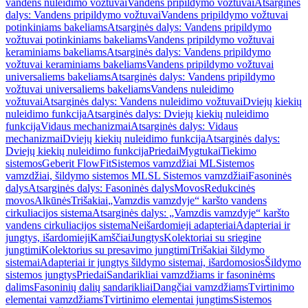
vandens nuleidimo vožtuvai
Vandens pripildymo vožtuvai
Atsarginės
dalys: Vandens pripildymo vožtuvai
Vandens pripildymo vožtuvai
potinkiniams bakeliams
Atsarginės dalys: Vandens pripildymo
vožtuvai potinkiniams bakeliams
Vandens pripildymo vožtuvai
keraminiams bakeliams
Atsarginės dalys: Vandens pripildymo
vožtuvai keraminiams bakeliams
Vandens pripildymo vožtuvai
universaliems bakeliams
Atsarginės dalys: Vandens pripildymo
vožtuvai universaliems bakeliams
Vandens nuleidimo
vožtuvai
Atsarginės dalys: Vandens nuleidimo vožtuvai
Dviejų kiekių
nuleidimo funkcija
Atsarginės dalys: Dviejų kiekių nuleidimo
funkcija
Vidaus mechanizmai
Atsarginės dalys: Vidaus
mechanizmai
Dviejų kiekių nuleidimo funkcija
Atsarginės dalys:
Dviejų kiekių nuleidimo funkcija
Priedai
Mygtukai
Tiekimo
sistemos
Geberit FlowFit
Sistemos vamzdžiai ML
Sistemos
vamzdžiai, šildymo sistemos ML
SL Sistemos vamzdžiai
Fasoninės
dalys
Atsarginės dalys: Fasoninės dalys
Movos
Redukcinės
movos
Alkūnės
Trišakiai
„Vamzdis vamzdyje“ karšto vandens
cirkuliacijos sistema
Atsarginės dalys: „Vamzdis vamzdyje“ karšto
vandens cirkuliacijos sistema
Neišardomieji adapteriai
Adapteriai ir
jungtys, išardomieji
Kamščiai
Jungtys
Kolektoriai su sriegine
jungtimi
Kolektorius su presavimo jungtimi
Trišakiai šildymo
sistemai
Adapteriai ir jungtys šildymo sistemai, išardomosios
Šildymo
sistemos jungtys
Priedai
Sandarikliai vamzdžiams ir fasoninėms
dalims
Fasoninių dalių sandarikliai
Dangčiai vamzdžiams
Tvirtinimo
elementai vamzdžiams
Tvirtinimo elementai jungtims
Sistemos