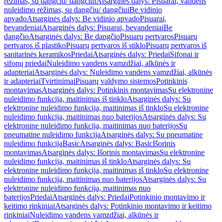
rėžimas, su dangčiu/ dangčiui
Atsarginės dalys: Pisuarai, vandens
nuleidimo rėžimas, su dangčiu/ dangčiui
Be vidinio
apvado
Atsarginės dalys: Be vidinio apvado
Pisuarai,
bevandeniai
Atsarginės dalys: Pisuarai, bevandeniai
Be
dangčio
Atsarginės dalys: Be dangčio
Pisuarų pertvaros
Pisuarų
pertvaros iš plastiko
Pisuarų pertvaros iš stiklo
Pisuarų pertvaros iš
sanitarinės keramikos
Priedai
Atsarginės dalys: Priedai
Sifonai ir
sifonų priedai
Nuleidimo vandens vamzdžiai, alkūnės ir
adapteriai
Atsarginės dalys: Nuleidimo vandens vamzdžiai, alkūnės
ir adapteriai
Tvirtinimai
Pisuarų valdymo sistemos
Potinkinis
montavimas
Atsarginės dalys: Potinkinis montavimas
Su elektronine
nuleidimo funkcija, maitinimas iš tinklo
Atsarginės dalys: Su
elektronine nuleidimo funkcija, maitinimas iš tinklo
Su elektronine
nuleidimo funkcija, maitinimas nuo baterijos
Atsarginės dalys: Su
elektronine nuleidimo funkcija, maitinimas nuo baterijos
Su
pneumatine nuleidimo funkcija
Atsarginės dalys: Su pneumatine
nuleidimo funkcija
Basic
Atsarginės dalys: Basic
Išorinis
montavimas
Atsarginės dalys: Išorinis montavimas
Su elektronine
nuleidimo funkcija, maitinimas iš tinklo
Atsarginės dalys: Su
elektronine nuleidimo funkcija, maitinimas iš tinklo
Su elektronine
nuleidimo funkcija, maitinimas nuo baterijos
Atsarginės dalys: Su
elektronine nuleidimo funkcija, maitinimas nuo
baterijos
Priedai
Atsarginės dalys: Priedai
Potinkinio montavimo ir
keitimo rinkiniai
Atsarginės dalys: Potinkinio montavimo ir keitimo
rinkiniai
Nuleidimo vandens vamzdžiai, alkūnės ir