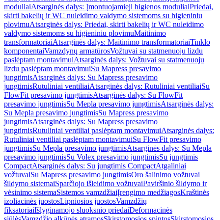
moduliai
Atsarginės dalys: Įmontuojamieji higienos moduliai
Priedai,
skirti bakelių ir WC nuleidimo valdymo sistemoms su higieniniu
plovimu
Atsarginės dalys: Priedai, skirti bakelių ir WC nuleidimo
valdymo sistemoms su higieniniu plovimu
Maitinimo
transformatoriai
Atsarginės dalys: Maitinimo transformatoriai
Tinklo
komponentai
Vamzdynų armatūros
Vožtuvai su statmenuoju lizdu
paslėptam montavimui
Atsarginės dalys: Vožtuvai su statmenuoju
lizdu paslėptam montavimui
Su Mapress presavimo
jungtimis
Atsarginės dalys: Su Mapress presavimo
jungtimis
Rutuliniai ventiliai
Atsarginės dalys: Rutuliniai ventiliai
Su
FlowFit presavimo jungtimis
Atsarginės dalys: Su FlowFit
presavimo jungtimis
Su Mepla presavimo jungtimis
Atsarginės dalys:
Su Mepla presavimo jungtimis
Su Mapress presavimo
jungtimis
Atsarginės dalys: Su Mapress presavimo
jungtimis
Rutuliniai ventiliai paslėptam montavimui
Atsarginės dalys:
Rutuliniai ventiliai paslėptam montavimui
Su FlowFit presavimo
jungtimis
Su Mepla presavimo jungtimis
Atsarginės dalys: Su Mepla
presavimo jungtimis
Su Volex presavimo jungtimis
Su jungtimis
Compact
Atsarginės dalys: Su jungtimis Compact
Atgaliniai
vožtuvai
Su Mapress presavimo jungtimis
Oro šalinimo vožtuvai
šildymo sistemai
Sparčiojo išleidimo vožtuvai
Paviršinio šildymo ir
vėsinimo sistema
Sistemos vamzdžiai
Įrengimo medžiagos
Kraštinės
izoliacinės juostos
Lipniosios juostos
Vamzdžių
fiksatoriai
Išlyginamojo sluoksnio priedai
Deformacinės
siūlės
Vamzdžio alkūnės atramos
Skirstomosios spintos
Skirstomosios