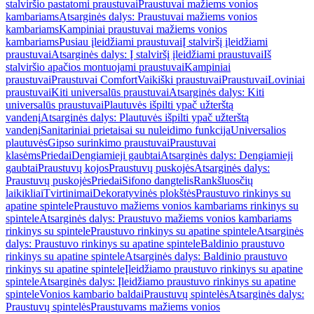
stalviršio pastatomi praustuvai
Praustuvai mažiems vonios
kambariams
Atsarginės dalys: Praustuvai mažiems vonios
kambariams
Kampiniai praustuvai mažiems vonios
kambariams
Pusiau įleidžiami praustuvai
Į stalviršį įleidžiami
praustuvai
Atsarginės dalys: Į stalviršį įleidžiami praustuvai
Iš
stalviršio apačios montuojami praustuvai
Kampiniai
praustuvai
Praustuvai Comfort
Vaikiški praustuvai
Praustuvai
Loviniai
praustuvai
Kiti universalūs praustuvai
Atsarginės dalys: Kiti
universalūs praustuvai
Plautuvės išpilti ypač užterštą
vandenį
Atsarginės dalys: Plautuvės išpilti ypač užterštą
vandenį
Sanitariniai prietaisai su nuleidimo funkcija
Universalios
plautuvės
Gipso surinkimo praustuvai
Praustuvai
klasėms
Priedai
Dengiamieji gaubtai
Atsarginės dalys: Dengiamieji
gaubtai
Praustuvų kojos
Praustuvų puskojės
Atsarginės dalys:
Praustuvų puskojės
Priedai
Sifono dangtelis
Rankšluosčių
laikikliai
Tvirtinimai
Dekoratyvinės plokštės
Praustuvo rinkinys su
apatine spintele
Praustuvo mažiems vonios kambariams rinkinys su
spintele
Atsarginės dalys: Praustuvo mažiems vonios kambariams
rinkinys su spintele
Praustuvo rinkinys su apatine spintele
Atsarginės
dalys: Praustuvo rinkinys su apatine spintele
Baldinio praustuvo
rinkinys su apatine spintele
Atsarginės dalys: Baldinio praustuvo
rinkinys su apatine spintele
Įleidžiamo praustuvo rinkinys su apatine
spintele
Atsarginės dalys: Įleidžiamo praustuvo rinkinys su apatine
spintele
Vonios kambario baldai
Praustuvų spintelės
Atsarginės dalys:
Praustuvų spintelės
Praustuvams mažiems vonios