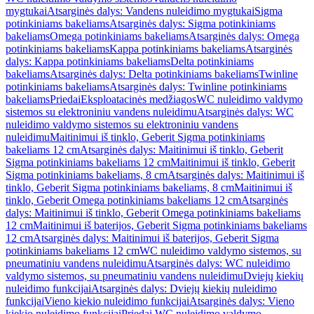
mygtukai
Atsarginės dalys: Vandens nuleidimo mygtukai
Sigma
potinkiniams bakeliams
Atsarginės dalys: Sigma potinkiniams
bakeliams
Omega potinkiniams bakeliams
Atsarginės dalys: Omega
potinkiniams bakeliams
Kappa potinkiniams bakeliams
Atsarginės
dalys: Kappa potinkiniams bakeliams
Delta potinkiniams
bakeliams
Atsarginės dalys: Delta potinkiniams bakeliams
Twinline
potinkiniams bakeliams
Atsarginės dalys: Twinline potinkiniams
bakeliams
Priedai
Eksploatacinės medžiagos
WC nuleidimo valdymo
sistemos su elektroniniu vandens nuleidimu
Atsarginės dalys: WC
nuleidimo valdymo sistemos su elektroniniu vandens
nuleidimu
Maitinimui iš tinklo, Geberit Sigma potinkiniams
bakeliams 12 cm
Atsarginės dalys: Maitinimui iš tinklo, Geberit
Sigma potinkiniams bakeliams 12 cm
Maitinimui iš tinklo, Geberit
Sigma potinkiniams bakeliams, 8 cm
Atsarginės dalys: Maitinimui iš
tinklo, Geberit Sigma potinkiniams bakeliams, 8 cm
Maitinimui iš
tinklo, Geberit Omega potinkiniams bakeliams 12 cm
Atsarginės
dalys: Maitinimui iš tinklo, Geberit Omega potinkiniams bakeliams
12 cm
Maitinimui iš baterijos, Geberit Sigma potinkiniams bakeliams
12 cm
Atsarginės dalys: Maitinimui iš baterijos, Geberit Sigma
potinkiniams bakeliams 12 cm
WC nuleidimo valdymo sistemos, su
pneumatiniu vandens nuleidimu
Atsarginės dalys: WC nuleidimo
valdymo sistemos, su pneumatiniu vandens nuleidimu
Dviejų kiekių
nuleidimo funkcijai
Atsarginės dalys: Dviejų kiekių nuleidimo
funkcijai
Vieno kiekio nuleidimo funkcijai
Atsarginės dalys: Vieno
kiekio nuleidimo funkcijai
Priedai WC nuleidimo valdymo