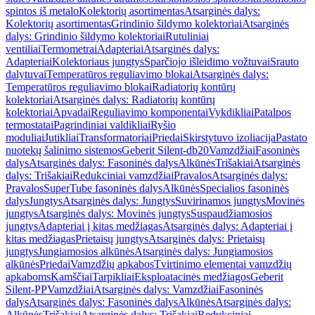
spintos iš metalo
Kolektorių asortimentas
Atsarginės dalys:
Kolektorių asortimentas
Grindinio šildymo kolektoriai
Atsarginės
dalys: Grindinio šildymo kolektoriai
Rutuliniai
ventiliai
Termometrai
Adapteriai
Atsarginės dalys:
Adapteriai
Kolektoriaus jungtys
Sparčiojo išleidimo vožtuvai
Srauto
dalytuvai
Temperatūros reguliavimo blokai
Atsarginės dalys:
Temperatūros reguliavimo blokai
Radiatorių kontūrų
kolektoriai
Atsarginės dalys: Radiatorių kontūrų
kolektoriai
Apvadai
Reguliavimo komponentai
Vykdikliai
Patalpos
termostatai
Pagrindiniai valdikliai
Ryšio
moduliai
Jutikliai
Transformatoriai
Priedai
Skirstytuvo izoliacija
Pastato
nuotekų šalinimo sistemos
Geberit Silent-db20
Vamzdžiai
Fasoninės
dalys
Atsarginės dalys: Fasoninės dalys
Alkūnės
Trišakiai
Atsarginės
dalys: Trišakiai
Redukciniai vamzdžiai
Pravalos
Atsarginės dalys:
Pravalos
SuperTube fasoninės dalys
Alkūnės
Specialios fasoninės
dalys
Jungtys
Atsarginės dalys: Jungtys
Suvirinamos jungtys
Movinės
jungtys
Atsarginės dalys: Movinės jungtys
Suspaudžiamosios
jungtys
Adapteriai į kitas medžiagas
Atsarginės dalys: Adapteriai į
kitas medžiagas
Prietaisų jungtys
Atsarginės dalys: Prietaisų
jungtys
Jungiamosios alkūnės
Atsarginės dalys: Jungiamosios
alkūnės
Priedai
Vamzdžių apkabos
Tvirtinimo elementai vamzdžių
apkaboms
Kamščiai
Tarpikliai
Eksploatacinės medžiagos
Geberit
Silent-PP
Vamzdžiai
Atsarginės dalys: Vamzdžiai
Fasoninės
dalys
Atsarginės dalys: Fasoninės dalys
Alkūnės
Atsarginės dalys:
Alkūnės
Trišakiai
Atsarginės dalys: Trišakiai
Redukciniai