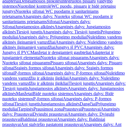
adapteriai
Dengiamosios plokštės
Integruotos pisuarų valdymo
sistemos
Nuotolinė kontrolė
WC puodų, pisuarų ir bidė prietaisų
jungtys
Nuotekų sifonai WC puodams ir sanitariniams
prietaisams
Atsarginės dalys: Nuotekų sifonai WC puodams ir
sanitariniams prietaisams
Sifonai
Atsarginės dalys:
Sifonai
Jungiamosios alkūnės
Atsarginės dalys: Jungiamosios
alkūnės
Tiesioji jungtis
Atsarginės dalys: Tiesioji jungtis
Prijungimo
moduliai
Atsarginės dalys: Prijungimo moduliai
Nuleidimo vandens
alkūnės ilginamieji vamzdžiai
Atsarginės dalys: Nuleidimo vandens
alkūnės ilginamieji vamzdžiai
Jungtys iš PVC
Atsarginės dalys:
Jungtys iš PVC
Manžetai ir dengiamieji gaubteliai
Adapteriai ir
jungiamieji elementai
Nuotekų sifonai pisuarams
Atsarginės dalys:
Nuotekų sifonai pisuarams
Pisuaro sifonai
Atsarginės dalys: Pisuaro
sifonai
Sraigės formos sifonai
Atsarginės dalys: Sraigės formos
sifonai
P-formos sifonai
Atsarginės dalys: P-formos sifonai
Nuleidimo
vandens vamzdžių ir alkūnių ilgikliai
Atsarginės dalys: Nuleidimo
vandens vamzdžių ir alkūnių ilgikliai
Tiesioji jungtis
Atsarginės dalys:
Tiesioji jungtis
Jungiamosios alkūnės
Atsarginės dalys: Jungiamosios
alkūnės
Manžetai
Bidė nuotekų sistemos
Atsarginės dalys: Bidė
nuotekų sistemos
P-formos sifonai
Atsarginės dalys: P-formos
sifonai
Tiesioji jungtis
Jungiamosios alkūnės
Dangčiai
Prijungimo
moduliai
Tarpinės
Prausimosi zona
Praustuvai
Praustuvai
Atsarginės
dalys: Praustuvai
Dvigubi praustuvai
Atsarginės dalys: Dvigubi
praustuvai
Baldiniai praustuvai
Atsarginės dalys: Baldiniai
praustuvai
Ant stalviršio pastatomi praustuvai
Atsarginės dalys: Ant