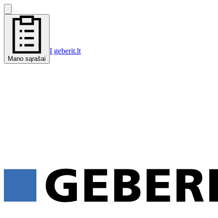
Į geberit.lt
Mano sąrašai