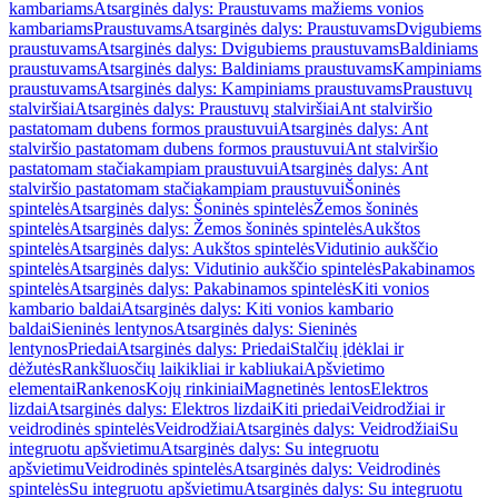
kambariams
Atsarginės dalys: Praustuvams mažiems vonios
kambariams
Praustuvams
Atsarginės dalys: Praustuvams
Dvigubiems
praustuvams
Atsarginės dalys: Dvigubiems praustuvams
Baldiniams
praustuvams
Atsarginės dalys: Baldiniams praustuvams
Kampiniams
praustuvams
Atsarginės dalys: Kampiniams praustuvams
Praustuvų
stalviršiai
Atsarginės dalys: Praustuvų stalviršiai
Ant stalviršio
pastatomam dubens formos praustuvui
Atsarginės dalys: Ant
stalviršio pastatomam dubens formos praustuvui
Ant stalviršio
pastatomam stačiakampiam praustuvui
Atsarginės dalys: Ant
stalviršio pastatomam stačiakampiam praustuvui
Šoninės
spintelės
Atsarginės dalys: Šoninės spintelės
Žemos šoninės
spintelės
Atsarginės dalys: Žemos šoninės spintelės
Aukštos
spintelės
Atsarginės dalys: Aukštos spintelės
Vidutinio aukščio
spintelės
Atsarginės dalys: Vidutinio aukščio spintelės
Pakabinamos
spintelės
Atsarginės dalys: Pakabinamos spintelės
Kiti vonios
kambario baldai
Atsarginės dalys: Kiti vonios kambario
baldai
Sieninės lentynos
Atsarginės dalys: Sieninės
lentynos
Priedai
Atsarginės dalys: Priedai
Stalčių įdėklai ir
dėžutės
Rankšluosčių laikikliai ir kabliukai
Apšvietimo
elementai
Rankenos
Kojų rinkiniai
Magnetinės lentos
Elektros
lizdai
Atsarginės dalys: Elektros lizdai
Kiti priedai
Veidrodžiai ir
veidrodinės spintelės
Veidrodžiai
Atsarginės dalys: Veidrodžiai
Su
integruotu apšvietimu
Atsarginės dalys: Su integruotu
apšvietimu
Veidrodinės spintelės
Atsarginės dalys: Veidrodinės
spintelės
Su integruotu apšvietimu
Atsarginės dalys: Su integruotu