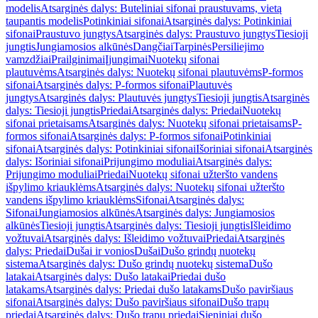
modelis
Atsarginės dalys: Buteliniai sifonai praustuvams, vietą
taupantis modelis
Potinkiniai sifonai
Atsarginės dalys: Potinkiniai
sifonai
Praustuvo jungtys
Atsarginės dalys: Praustuvo jungtys
Tiesioji
jungtis
Jungiamosios alkūnės
Dangčiai
Tarpinės
Persiliejimo
vamzdžiai
Prailginimai
Įjungimai
Nuotekų sifonai
plautuvėms
Atsarginės dalys: Nuotekų sifonai plautuvėms
P-formos
sifonai
Atsarginės dalys: P-formos sifonai
Plautuvės
jungtys
Atsarginės dalys: Plautuvės jungtys
Tiesioji jungtis
Atsarginės
dalys: Tiesioji jungtis
Priedai
Atsarginės dalys: Priedai
Nuotekų
sifonai prietaisams
Atsarginės dalys: Nuotekų sifonai prietaisams
P-
formos sifonai
Atsarginės dalys: P-formos sifonai
Potinkiniai
sifonai
Atsarginės dalys: Potinkiniai sifonai
Išoriniai sifonai
Atsarginės
dalys: Išoriniai sifonai
Prijungimo moduliai
Atsarginės dalys:
Prijungimo moduliai
Priedai
Nuotekų sifonai užteršto vandens
išpylimo kriauklėms
Atsarginės dalys: Nuotekų sifonai užteršto
vandens išpylimo kriauklėms
Sifonai
Atsarginės dalys:
Sifonai
Jungiamosios alkūnės
Atsarginės dalys: Jungiamosios
alkūnės
Tiesioji jungtis
Atsarginės dalys: Tiesioji jungtis
Išleidimo
vožtuvai
Atsarginės dalys: Išleidimo vožtuvai
Priedai
Atsarginės
dalys: Priedai
Dušai ir vonios
Dušai
Dušo grindų nuotekų
sistema
Atsarginės dalys: Dušo grindų nuotekų sistema
Dušo
latakai
Atsarginės dalys: Dušo latakai
Priedai dušo
latakams
Atsarginės dalys: Priedai dušo latakams
Dušo paviršiaus
sifonai
Atsarginės dalys: Dušo paviršiaus sifonai
Dušo trapų
priedai
Atsarginės dalys: Dušo trapų priedai
Sieniniai dušo