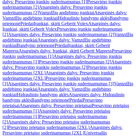
dalys: Presavimo įrankių suderinamumas [1]
Presavimo įrankių
suderinamumas [2]
Atsarginės dalys: Presavimo įrankių
suderinamumas [2]
Vamzdžių apdirbimo įrankiai
Atsarginės dalys:
Vamzdžių apdirbimo įrankiai
Hidraulinių bandymų aklės
Bandymo
priemonė
Priedai
Įrankiai, skirti Geberit Volex
Atsarginės dalys:
Įrankiai, skirti Geberit Volex
Presavimo įrankių suderinamumas
[2]
Atsarginės dalys: Presavimo įrankių suderinamumas [2]
Vamzdžių
apdirbimo įrankiai
Atsarginės dalys: Vamzdžių apdirbimo
įrankiai
Bandymo priemonė
Priedai
Įrankiai, skirti Geberit
Mapress
Atsarginės dalys: Įrankiai, skirti Geberit Mapress
Presavimo
įrankių suderinamumas [1]
Atsarginės dalys: Presavimo įrankių
suderinamumas [1]
Presavimo įrankių suderinamumas [2]
Atsarginės
dalys: Presavimo įrankių suderinamumas [2]
Presavimo įrankių
suderinamumas [2XL]
Atsarginės dalys: Presavimo įrankių
suderinamumas [2XL]
Presavimo įrankių suderinamumas
[3]
Atsarginės dalys: Presavimo įrankių suderinamumas [3]
Vamzdžių
apdirbimo įrankiai
Atsarginės dalys: Vamzdžių apdirbimo
įrankiai
Hidraulinių bandymų aklės
Atsarginės dalys: Hidraulinių
bandymų aklės
Bandymo priemonė
Priedai
Presavimo
prietaisai
Atsarginės dalys: Presavimo prietaisai
Presavimo prietaisų
suderinamumas [1]
Atsarginės dalys: Presavimo prietaisų
suderinamumas [1]
Presavimo prietaisų suderinamumas
[2]
Atsarginės dalys: Presavimo prietaisų suderinamumas
[2]
Presavimo prietaisų suderinamumas [2XL]
Atsarginės dalys:
Presavimo prietaisų suderinamumas [2XL]
Universalūs