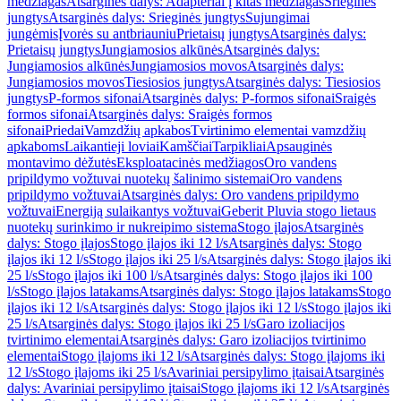
medžiagas
Atsarginės dalys: Adapteriai į kitas medžiagas
Srieginės
jungtys
Atsarginės dalys: Srieginės jungtys
Sujungimai
jungėmis
Įvorės su antbriauniu
Prietaisų jungtys
Atsarginės dalys:
Prietaisų jungtys
Jungiamosios alkūnės
Atsarginės dalys:
Jungiamosios alkūnės
Jungiamosios movos
Atsarginės dalys:
Jungiamosios movos
Tiesiosios jungtys
Atsarginės dalys: Tiesiosios
jungtys
P-formos sifonai
Atsarginės dalys: P-formos sifonai
Sraigės
formos sifonai
Atsarginės dalys: Sraigės formos
sifonai
Priedai
Vamzdžių apkabos
Tvirtinimo elementai vamzdžių
apkaboms
Laikantieji loviai
Kamščiai
Tarpikliai
Apsauginės
montavimo dėžutės
Eksploatacinės medžiagos
Oro vandens
pripildymo vožtuvai nuotekų šalinimo sistemai
Oro vandens
pripildymo vožtuvai
Atsarginės dalys: Oro vandens pripildymo
vožtuvai
Energiją sulaikantys vožtuvai
Geberit Pluvia stogo lietaus
nuotekų surinkimo ir nukreipimo sistema
Stogo įlajos
Atsarginės
dalys: Stogo įlajos
Stogo įlajos iki 12 l/s
Atsarginės dalys: Stogo
įlajos iki 12 l/s
Stogo įlajos iki 25 l/s
Atsarginės dalys: Stogo įlajos iki
25 l/s
Stogo įlajos iki 100 l/s
Atsarginės dalys: Stogo įlajos iki 100
l/s
Stogo įlajos latakams
Atsarginės dalys: Stogo įlajos latakams
Stogo
įlajos iki 12 l/s
Atsarginės dalys: Stogo įlajos iki 12 l/s
Stogo įlajos iki
25 l/s
Atsarginės dalys: Stogo įlajos iki 25 l/s
Garo izoliacijos
tvirtinimo elementai
Atsarginės dalys: Garo izoliacijos tvirtinimo
elementai
Stogo įlajoms iki 12 l/s
Atsarginės dalys: Stogo įlajoms iki
12 l/s
Stogo įlajoms iki 25 l/s
Avariniai persipylimo įtaisai
Atsarginės
dalys: Avariniai persipylimo įtaisai
Stogo įlajoms iki 12 l/s
Atsarginės