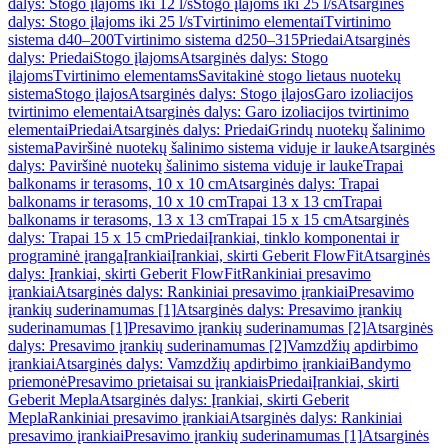
dalys: Stogo įlajoms iki 12 l/s
Stogo įlajoms iki 25 l/s
Atsarginės
dalys: Stogo įlajoms iki 25 l/s
Tvirtinimo elementai
Tvirtinimo
sistema d40–200
Tvirtinimo sistema d250–315
Priedai
Atsarginės
dalys: Priedai
Stogo įlajoms
Atsarginės dalys: Stogo
įlajoms
Tvirtinimo elementams
Savitakinė stogo lietaus nuotekų
sistema
Stogo įlajos
Atsarginės dalys: Stogo įlajos
Garo izoliacijos
tvirtinimo elementai
Atsarginės dalys: Garo izoliacijos tvirtinimo
elementai
Priedai
Atsarginės dalys: Priedai
Grindų nuotekų šalinimo
sistema
Paviršinė nuotekų šalinimo sistema viduje ir lauke
Atsarginės
dalys: Paviršinė nuotekų šalinimo sistema viduje ir lauke
Trapai
balkonams ir terasoms, 10 x 10 cm
Atsarginės dalys: Trapai
balkonams ir terasoms, 10 x 10 cm
Trapai 13 x 13 cm
Trapai
balkonams ir terasoms, 13 x 13 cm
Trapai 15 x 15 cm
Atsarginės
dalys: Trapai 15 x 15 cm
Priedai
Įrankiai, tinklo komponentai ir
programinė įranga
Įrankiai
Įrankiai, skirti Geberit FlowFit
Atsarginės
dalys: Įrankiai, skirti Geberit FlowFit
Rankiniai presavimo
įrankiai
Atsarginės dalys: Rankiniai presavimo įrankiai
Presavimo
įrankių suderinamumas [1]
Atsarginės dalys: Presavimo įrankių
suderinamumas [1]
Presavimo įrankių suderinamumas [2]
Atsarginės
dalys: Presavimo įrankių suderinamumas [2]
Vamzdžių apdirbimo
įrankiai
Atsarginės dalys: Vamzdžių apdirbimo įrankiai
Bandymo
priemonė
Presavimo prietaisai su įrankiais
Priedai
Įrankiai, skirti
Geberit Mepla
Atsarginės dalys: Įrankiai, skirti Geberit
Mepla
Rankiniai presavimo įrankiai
Atsarginės dalys: Rankiniai
presavimo įrankiai
Presavimo įrankių suderinamumas [1]
Atsarginės