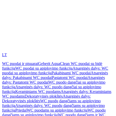
LT
WC puodai ir pisuarai
Geberit AquaClean WC puodai su bidė
funkcija
WC puodai su apiplovimo funkcija
Atsarginės dalys: WC
puodai su apiplovimo funkcija
Pakabinami WC puodai
Atsarginės
dalys: Pakabinami WC puodai
Pastatomi WC puodai
Atsarginės
dalys: Pastatomi WC puodai
WC puodo dangčiai su apiplovimo
funkcija
Atsarginės dalys: WC puodo dangčiai su apiplovimo
funkcija
Keraminiams WC puodams
Atsarginės dalys: Keraminiams
WC puodams
Dekoratyvinės plokštės
Atsarginės dalys:
Dekoratyvinės plokštės
WC puodų dangčiams su apiplovimo
funkcija
Atsarginės dalys: WC puodų dangčiams su apiplovimo
funkcija
Priedai
WC puodams su apiplovimo funkcija
WC puodų
dangčiams su apiplovimo funkcija
WC puodų dangčiams ir WC