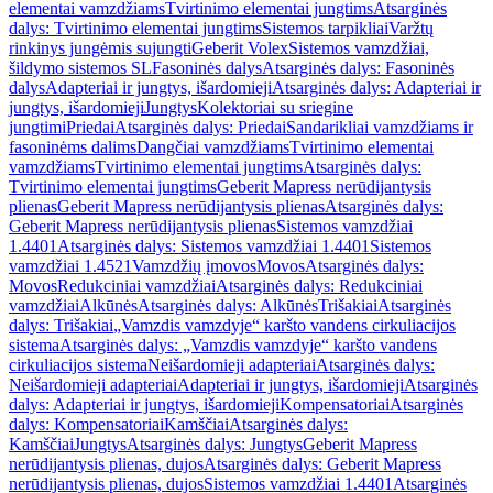
elementai vamzdžiams
Tvirtinimo elementai jungtims
Atsarginės
dalys: Tvirtinimo elementai jungtims
Sistemos tarpikliai
Varžtų
rinkinys jungėmis sujungti
Geberit Volex
Sistemos vamzdžiai,
šildymo sistemos SL
Fasoninės dalys
Atsarginės dalys: Fasoninės
dalys
Adapteriai ir jungtys, išardomieji
Atsarginės dalys: Adapteriai ir
jungtys, išardomieji
Jungtys
Kolektoriai su sriegine
jungtimi
Priedai
Atsarginės dalys: Priedai
Sandarikliai vamzdžiams ir
fasoninėms dalims
Dangčiai vamzdžiams
Tvirtinimo elementai
vamzdžiams
Tvirtinimo elementai jungtims
Atsarginės dalys:
Tvirtinimo elementai jungtims
Geberit Mapress nerūdijantysis
plienas
Geberit Mapress nerūdijantysis plienas
Atsarginės dalys:
Geberit Mapress nerūdijantysis plienas
Sistemos vamzdžiai
1.4401
Atsarginės dalys: Sistemos vamzdžiai 1.4401
Sistemos
vamzdžiai 1.4521
Vamzdžių įmovos
Movos
Atsarginės dalys:
Movos
Redukciniai vamzdžiai
Atsarginės dalys: Redukciniai
vamzdžiai
Alkūnės
Atsarginės dalys: Alkūnės
Trišakiai
Atsarginės
dalys: Trišakiai
„Vamzdis vamzdyje“ karšto vandens cirkuliacijos
sistema
Atsarginės dalys: „Vamzdis vamzdyje“ karšto vandens
cirkuliacijos sistema
Neišardomieji adapteriai
Atsarginės dalys:
Neišardomieji adapteriai
Adapteriai ir jungtys, išardomieji
Atsarginės
dalys: Adapteriai ir jungtys, išardomieji
Kompensatoriai
Atsarginės
dalys: Kompensatoriai
Kamščiai
Atsarginės dalys:
Kamščiai
Jungtys
Atsarginės dalys: Jungtys
Geberit Mapress
nerūdijantysis plienas, dujos
Atsarginės dalys: Geberit Mapress
nerūdijantysis plienas, dujos
Sistemos vamzdžiai 1.4401
Atsarginės