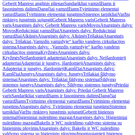
Geberit Mapress anglinis plienas
Sandarikliai vamzdžiams ir
fasoninėms dalims
Dangčiai vamzdžiams
Tvirtinimo elementai
vamzdžiams
Tvirtinimo elementai jungtims
Sistemos tarpikliai
Varžtų
rinkinys jungėmis sujungti
Geberit Mapress varis
Geberit Mapress
varis
Atsarginės dalys: Geberit Mapress varis
Movos
Atsarginės dalys:
Movos
Redukciniai vamzdžiai
Atsarginės dalys: Redukciniai
vamzdžiai
Alkūnės
Atsarginės dalys: Alkūnės
Trišakiai
Atsarginės
dalys: Trišakiai
„Vamzdis vamzdyje“ karšto vandens cirkuliacijos
sistema
Atsarginės dalys: „Vamzdis vamzdyje“ karšto vandens
cirkuliacijos sistema
Kryžmės
Atsarginės dalys:
Kryžmės
Neišardomieji adapteriai
Atsarginės dalys: Neišardomieji
adapteriai
Adapteriai ir jungtys, išardomieji
Atsarginės dalys:
Adapteriai ir jungtys, išardomieji
Kamščiai
Atsarginės dalys:
Kamščiai
Jungtys
Atsarginės dalys: Jungtys
Trišakiai šildymo
sistemai
Atsarginės dalys: Trišakiai šildymo sistemai
Šildymo
sistemos jungtys
Atsarginės dalys: Šildymo sistemos jungtys
Priedai
Geberit Mapress varis
Atsarginės dalys: Priedai Geberit Mapress
varis
Sandarikliai vamzdžiams ir fasoninėms dalims
Dangčiai
vamzdžiams
Tvirtinimo elementai vamzdžiams
Tvirtinimo elementai
jungtims
Atsarginės dalys: Tvirtinimo elementai jungtims
Sistemos
tarpikliai
Varžtų rinkinys jungėmis sujungti
Geberit higienos
sistema
Higieniniai nuleidimo mazgai
Atsarginės dalys: Higieniniai
nuleidimo mazgai
Bakelis ir WC nuleidimo valdymo sistema su
higieniniu plovimu
Atsarginės dalys: Bakelis ir WC nuleidimo
valdymo sistema su higieniniu plovimu
Įmontuojamieji higienos