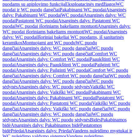
puodams su apiplovimo funkcija
Eksploatacinės medžiagos
WC
puodai ir WC puodų dangčiai
Pakabinami WC puodai
Atsarginės
dalys: Pakabinami WC puodai
WC puodai
Atsarginės dalys: WC
puodai
Pastatomi WC puodai
Atsarginės dalys: Pastatomi WC
puodai
WC puodai išoriniams bakeliams montuoti
Atsarginės dalys:
WC puodai išoriniams bakeliams montuoti
WC puodai
Atsarginės
dalys: WC puodai
Išoriniai bakeliai WC puodams, iš sanitarinės
keramikos
Montuojami ant WC puodų
WC puodų
dangčiai
Atsarginės dalys: WC puodų dangčiai
WC puodų
dangčiai
Atsarginės dalys: WC puodų dangčiai
Comfort WC
puodai
Atsarginės dalys: Comfort WC puodai
Paaukštinti WC
puodai
Atsarginės dalys: Paaukštinti WC puodai
Pailginti WC
puodai
Atsarginės dalys: Pailginti WC puodai
Comfort WC puodų
dangčiai
Atsarginės dalys: Comfort WC puodų dangčiai
WC puodų
dangčiai
Atsarginės dalys: WC puodų dangčiai
WC puodų
sėdynės
Atsarginės dalys: WC puodų sėdynės
Vaikiški WC
puodai
Atsarginės dalys: Vaikiški WC puodai
Pakabinami WC
puodai
Atsarginės dalys: Pakabinami WC puodai
Pastatomi WC
puodai
Atsarginės dalys: Pastatomi WC puodai
Vaikiški WC puodų
dangčiai
Atsarginės dalys: Vaikiški WC puodų dangčiai
WC puodų
dangčiai
Atsarginės dalys: WC puodų dangčiai
WC puodų
sėdynės
Atsarginės dalys: WC puodų sėdynės
Bidės
Pakabinamos
bidė
Atsarginės dalys: Pakabinamos bidė
Pastatomos
bidė
Priedai
Atsarginės dalys: Priedai
Vandens nuleidimo mygtukai ir
WC nuleidimo valdymo sistemos
Vandens nuleidimo