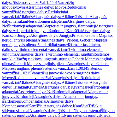
dalys: Sistemos vamzdžiai 1.4401
Vamzdžių
įmovos
Movos
Atsarginės dalys: Movos
Redukciniai
vamzdžiai
Atsarginės dalys: Redukciniai
vamzdžiai
Alkūnės
Atsarginės dalys: Alkūnės
Trišakiai
Atsarginės
dalys: Trišakiai
Neišardomieji adapteriai
Atsarginės dalys:
Neišardomieji adapteriai
Adapteriai ir jungtys, išardomieji
Atsarginės
dalys: Adapteriai ir jungtys, išardomieji
Kamščiai
Atsarginės dalys:
Kamščiai
Jungtys
Atsarginės dalys: Jungtys
Priedai, Geberit Mapress
nerūdijantysis plienas
Atsarginės dalys: Priedai, Geberit Mapress
nerūdijantysis plienas
Sandarikliai vamzdžiams ir fasoninėms
dalims
Tvirtinimo elementai vamzdžiams
Tvirtinimo elementai
jungtims
Atsarginės dalys: Tvirtinimo elementai jungtims
Sistemos
tarpikliai
Varžtų rinkinys jungėmis sujungti
Geberit Mapress anglinis
plienas
Geberit Mapress anglinis plienas
Atsarginės dalys: Geberit
Mapress anglinis plienas
Sistemos vamzdžiai 1.0034
Sistemos
vamzdžiai 1.0215
Vamzdžių įmovos
Movos
Atsarginės dalys:
Movos
Redukciniai vamzdžiai
Atsarginės dalys: Redukciniai
vamzdžiai
Alkūnės
Atsarginės dalys: Alkūnės
Trišakiai
Atsarginės
dalys: Trišakiai
Kryžmės
Atsarginės dalys: Kryžmės
Neišardomieji
adapteriai
Atsarginės dalys: Neišardomieji adapteriai
Adapteriai ir
jungtys, išardomieji
Atsarginės dalys: Adapteriai ir jungtys,
išardomieji
Kompensatoriai
Atsarginės dalys:
Kompensatoriai
Kamščiai
Atsarginės dalys: Kamščiai
Trišakiai
šildymo sistemai
Atsarginės dalys: Trišakiai šildymo sistemai
Šildymo
sistemos jungtys
Atsarginės dalys: Šildymo sistemos jungtys
Priedai,