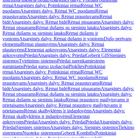
rėmai
Atsarginės dalys: Potinkiniai rėmai
Rėmai WC
puodams
Atsarginės dalys: Rėmai WC puodams
Rėmai
praustuvams
Atsarginės dalys: Rėmai praustuvams
Rėmai
bidė
Atsarginės dalys: Rėmai bidė
Rėmai pisuarams
Atsarginės dalys:
Rėmai pisuarams
Rėmai dušams su sieniniu lataku
Atsarginės dalys:
Rėmai dušams su sieniniu lataku
Rėmai dušams ir
vonioms
Atsarginės dalys: Rėmai dušams ir vonioms
Dušo pertvarų
elementai
Rėmai plautuvėms
Atsarginės dalys: Rėmai
plautuvėms
Elementai apkrovoms
Atsarginės dalys: Elementai
apkrovoms
Priedai
Atsarginės dalys: Priedai
Geberit GIS
Sieninės
sistemos
Tvirtinimo sistemos
Priedai surenkamiesiems
gaminiams
Priedai garso izoliacijai
Plokštės
Potinkiniai
rėmai
Atsarginės dalys: Potinkiniai rėmai
Rėmai WC
puodams
Atsarginės dalys: Rėmai WC puodams
Rėmai
praustuvams
Atsarginės dalys: Rėmai praustuvams
Rėmai
bidė
Atsarginės dalys: Rėmai bidė
Rėmai pisuarams
Atsarginės dalys:
Rėmai pisuarams
Rėmai dušams su sieniniu lataku
Atsarginės dalys:
Rėmai dušams su sieniniu lataku
Rėmai praustuvų maišytuvams ir
prietaisams
Atsarginės dalys: Rėmai praustuvų maišytuvams ir
prietaisams
Rėmai skalbyklėms ir indaplovėms
Atsarginės dalys:
Rėmai skalbyklėms ir indaplovėms
Elementai
apkrovoms
Priedai
Atsarginės dalys: Priedai
Priedai
Atsarginės dalys:
Priedai
Sieninės sistemos
Atsarginės dalys: Sieninės sistemos
Tiekimo
sistemoms
Nuotekų sistemoms
Geberit Kombifix
Potinkiniai