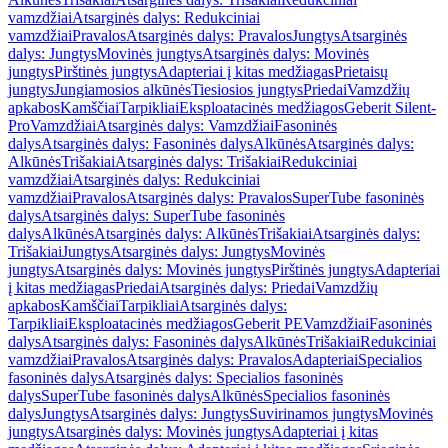
vamzdžiai
Atsarginės dalys: Redukciniai
vamzdžiai
Pravalos
Atsarginės dalys: Pravalos
Jungtys
Atsarginės
dalys: Jungtys
Movinės jungtys
Atsarginės dalys: Movinės
jungtys
Pirštinės jungtys
Adapteriai į kitas medžiagas
Prietaisų
jungtys
Jungiamosios alkūnės
Tiesiosios jungtys
Priedai
Vamzdžių
apkabos
Kamščiai
Tarpikliai
Eksploatacinės medžiagos
Geberit Silent-
Pro
Vamzdžiai
Atsarginės dalys: Vamzdžiai
Fasoninės
dalys
Atsarginės dalys: Fasoninės dalys
Alkūnės
Atsarginės dalys:
Alkūnės
Trišakiai
Atsarginės dalys: Trišakiai
Redukciniai
vamzdžiai
Atsarginės dalys: Redukciniai
vamzdžiai
Pravalos
Atsarginės dalys: Pravalos
SuperTube fasoninės
dalys
Atsarginės dalys: SuperTube fasoninės
dalys
Alkūnės
Atsarginės dalys: Alkūnės
Trišakiai
Atsarginės dalys:
Trišakiai
Jungtys
Atsarginės dalys: Jungtys
Movinės
jungtys
Atsarginės dalys: Movinės jungtys
Pirštinės jungtys
Adapteriai
į kitas medžiagas
Priedai
Atsarginės dalys: Priedai
Vamzdžių
apkabos
Kamščiai
Tarpikliai
Atsarginės dalys:
Tarpikliai
Eksploatacinės medžiagos
Geberit PE
Vamzdžiai
Fasoninės
dalys
Atsarginės dalys: Fasoninės dalys
Alkūnės
Trišakiai
Redukciniai
vamzdžiai
Pravalos
Atsarginės dalys: Pravalos
Adapteriai
Specialios
fasoninės dalys
Atsarginės dalys: Specialios fasoninės
dalys
SuperTube fasoninės dalys
Alkūnės
Specialios fasoninės
dalys
Jungtys
Atsarginės dalys: Jungtys
Suvirinamos jungtys
Movinės
jungtys
Atsarginės dalys: Movinės jungtys
Adapteriai į kitas