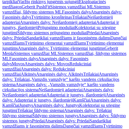
tarpikliai
Varžtų rinkinys jungėmis sujungti
Eksploatacinės
medžiagos
Geberit PushFit
Sistemos vamzdžiai ML
Sistemos
vamzdžiai, šildymo sistemos ML
Fasoninės dalys
Atsarginės dalys:
Fasoninės dalys
Tvirtinimo kronšteinas
Trišakiai
Neišardomieji
adapteriai
Atsarginės dalys: Neišardomieji adapteriai
Adapteriai ir
jungtys, išardomieji
Prijungimo moduliai
Kolektoriai su sriegine
jungtimi
Šildymo sistemos prijungimo moduliai
Priedai
Atsarginės
dalys: Priedai
Sandarikliai vamzdžiams ir fasoninėms dalims
Dangčiai
vamzdžiams
Tvirtinimo elementai vamzdžiams
Tvirtinimo elementai
jungtims
Atsarginės dalys: Tvirtinimo elementai jungtims
Geberit
Mepla
Sistemos vamzdžiai ML
Sistemos vamzdžiai, šildymo sistemos
ML
Fasoninės dalys
Atsarginės dalys: Fasoninės
dalys
Movos
Atsarginės dalys: Movos
Redukciniai
vamzdžiai
Atsarginės dalys: Redukciniai
vamzdžiai
Alkūnės
Atsarginės dalys: Alkūnės
Trišakiai
Atsarginės
dalys: Trišakiai
„Vamzdis vamzdyje“ karšto vandens cirkuliacijos
sistema
Atsarginės dalys: „Vamzdis vamzdyje“ karšto vandens
cirkuliacijos sistema
Neišardomieji adapteriai
Atsarginės dalys:
Neišardomieji adapteriai
Adapteriai ir jungtys, išardomieji
Atsarginės
dalys: Adapteriai ir jungtys, išardomieji
Kamščiai
Atsarginės dalys:
Kamščiai
Jungtys
Atsarginės dalys: Jungtys
Kolektoriai su sriegine
jungtimi
Trišakiai šildymo sistemai
Atsarginės dalys: Trišakiai
šildymo sistemai
Šildymo sistemos jungtys
Atsarginės dalys: Šildymo
sistemos jungtys
Priedai
Atsarginės dalys: Priedai
Sandarikliai
vamzdžiams ir fasoninėms dalims
Dangčiai vamzdžiams
Tvirtinimo