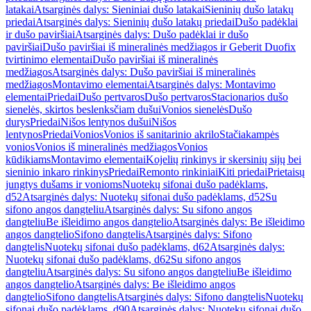
latakai
Atsarginės dalys: Sieniniai dušo latakai
Sieninių dušo latakų
priedai
Atsarginės dalys: Sieninių dušo latakų priedai
Dušo padėklai
ir dušo paviršiai
Atsarginės dalys: Dušo padėklai ir dušo
paviršiai
Dušo paviršiai iš mineralinės medžiagos ir Geberit Duofix
tvirtinimo elementai
Dušo paviršiai iš mineralinės
medžiagos
Atsarginės dalys: Dušo paviršiai iš mineralinės
medžiagos
Montavimo elementai
Atsarginės dalys: Montavimo
elementai
Priedai
Dušo pertvaros
Dušo pertvaros
Stacionarios dušo
sienelės, skirtos beslenksčiam dušui
Vonios sienelės
Dušo
durys
Priedai
Nišos lentynos dušui
Nišos
lentynos
Priedai
Vonios
Vonios iš sanitarinio akrilo
Stačiakampės
vonios
Vonios iš mineralinės medžiagos
Vonios
kūdikiams
Montavimo elementai
Kojelių rinkinys ir skersinių sijų bei
sieninio inkaro rinkinys
Priedai
Remonto rinkiniai
Kiti priedai
Prietaisų
jungtys dušams ir vonioms
Nuotekų sifonai dušo padėklams,
d52
Atsarginės dalys: Nuotekų sifonai dušo padėklams, d52
Su
sifono angos dangteliu
Atsarginės dalys: Su sifono angos
dangteliu
Be išleidimo angos dangtelio
Atsarginės dalys: Be išleidimo
angos dangtelio
Sifono dangtelis
Atsarginės dalys: Sifono
dangtelis
Nuotekų sifonai dušo padėklams, d62
Atsarginės dalys:
Nuotekų sifonai dušo padėklams, d62
Su sifono angos
dangteliu
Atsarginės dalys: Su sifono angos dangteliu
Be išleidimo
angos dangtelio
Atsarginės dalys: Be išleidimo angos
dangtelio
Sifono dangtelis
Atsarginės dalys: Sifono dangtelis
Nuotekų
sifonai dušo padėklams, d90
Atsarginės dalys: Nuotekų sifonai dušo