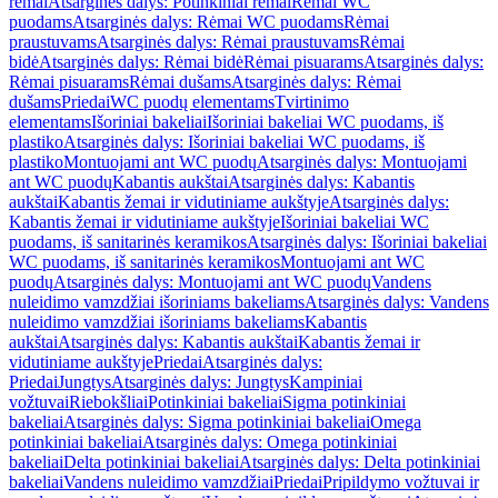
rėmai
Atsarginės dalys: Potinkiniai rėmai
Rėmai WC
puodams
Atsarginės dalys: Rėmai WC puodams
Rėmai
praustuvams
Atsarginės dalys: Rėmai praustuvams
Rėmai
bidė
Atsarginės dalys: Rėmai bidė
Rėmai pisuarams
Atsarginės dalys:
Rėmai pisuarams
Rėmai dušams
Atsarginės dalys: Rėmai
dušams
Priedai
WC puodų elementams
Tvirtinimo
elementams
Išoriniai bakeliai
Išoriniai bakeliai WC puodams, iš
plastiko
Atsarginės dalys: Išoriniai bakeliai WC puodams, iš
plastiko
Montuojami ant WC puodų
Atsarginės dalys: Montuojami
ant WC puodų
Kabantis aukštai
Atsarginės dalys: Kabantis
aukštai
Kabantis žemai ir vidutiniame aukštyje
Atsarginės dalys:
Kabantis žemai ir vidutiniame aukštyje
Išoriniai bakeliai WC
puodams, iš sanitarinės keramikos
Atsarginės dalys: Išoriniai bakeliai
WC puodams, iš sanitarinės keramikos
Montuojami ant WC
puodų
Atsarginės dalys: Montuojami ant WC puodų
Vandens
nuleidimo vamzdžiai išoriniams bakeliams
Atsarginės dalys: Vandens
nuleidimo vamzdžiai išoriniams bakeliams
Kabantis
aukštai
Atsarginės dalys: Kabantis aukštai
Kabantis žemai ir
vidutiniame aukštyje
Priedai
Atsarginės dalys:
Priedai
Jungtys
Atsarginės dalys: Jungtys
Kampiniai
vožtuvai
Riebokšliai
Potinkiniai bakeliai
Sigma potinkiniai
bakeliai
Atsarginės dalys: Sigma potinkiniai bakeliai
Omega
potinkiniai bakeliai
Atsarginės dalys: Omega potinkiniai
bakeliai
Delta potinkiniai bakeliai
Atsarginės dalys: Delta potinkiniai
bakeliai
Vandens nuleidimo vamzdžiai
Priedai
Pripildymo vožtuvai ir