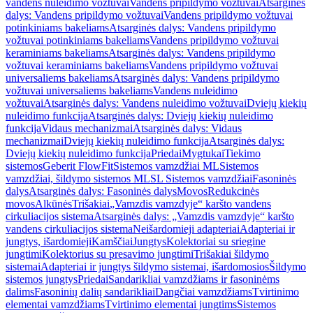
vandens nuleidimo vožtuvai
Vandens pripildymo vožtuvai
Atsarginės
dalys: Vandens pripildymo vožtuvai
Vandens pripildymo vožtuvai
potinkiniams bakeliams
Atsarginės dalys: Vandens pripildymo
vožtuvai potinkiniams bakeliams
Vandens pripildymo vožtuvai
keraminiams bakeliams
Atsarginės dalys: Vandens pripildymo
vožtuvai keraminiams bakeliams
Vandens pripildymo vožtuvai
universaliems bakeliams
Atsarginės dalys: Vandens pripildymo
vožtuvai universaliems bakeliams
Vandens nuleidimo
vožtuvai
Atsarginės dalys: Vandens nuleidimo vožtuvai
Dviejų kiekių
nuleidimo funkcija
Atsarginės dalys: Dviejų kiekių nuleidimo
funkcija
Vidaus mechanizmai
Atsarginės dalys: Vidaus
mechanizmai
Dviejų kiekių nuleidimo funkcija
Atsarginės dalys:
Dviejų kiekių nuleidimo funkcija
Priedai
Mygtukai
Tiekimo
sistemos
Geberit FlowFit
Sistemos vamzdžiai ML
Sistemos
vamzdžiai, šildymo sistemos ML
SL Sistemos vamzdžiai
Fasoninės
dalys
Atsarginės dalys: Fasoninės dalys
Movos
Redukcinės
movos
Alkūnės
Trišakiai
„Vamzdis vamzdyje“ karšto vandens
cirkuliacijos sistema
Atsarginės dalys: „Vamzdis vamzdyje“ karšto
vandens cirkuliacijos sistema
Neišardomieji adapteriai
Adapteriai ir
jungtys, išardomieji
Kamščiai
Jungtys
Kolektoriai su sriegine
jungtimi
Kolektorius su presavimo jungtimi
Trišakiai šildymo
sistemai
Adapteriai ir jungtys šildymo sistemai, išardomosios
Šildymo
sistemos jungtys
Priedai
Sandarikliai vamzdžiams ir fasoninėms
dalims
Fasoninių dalių sandarikliai
Dangčiai vamzdžiams
Tvirtinimo
elementai vamzdžiams
Tvirtinimo elementai jungtims
Sistemos