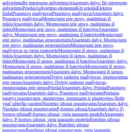
apšvietimu
Be integruoto apšvietimo
Atsarginės dalys: Be integruoto
apšvietimo
Priedai
Apšvietimo elementai
Kiti priedai
Elektros
lizdai
Praustuvų maišytuvai
Praustuvų maišytuvai
Atsarginės dalys:
Praustuvų maišytuvai
Montuojami prie stovo, maitinimas iš
tinklo
Atsarginės dalys: Montuojami prie stovo, maitinimas iš
tinklo
Montuojami prie stovo, maitinimas iš baterijos
Atsarginės
dalys: Montuojami prie stovo, maitinimas iš baterijos
Montuojami
prie stovo, maitinamas generatoriumi
Atsarginės dalys: Montuojami
prie stovo, maitinamas generatoriumi
Montuojami prie stovo,
maišytuvai su viena rankenėle
Montuojami iš sienos, maitinimas iš
tinklo
Atsarginės dalys: Montuojami iš sienos, maitinimas iš
tinklo
Montuojami iš sienos, maitinimas iš baterijos
Atsarginės dalys:
Montuojami iš sienos, maitinimas iš baterijos
Montuojami iš sienos,
maitinamas generatoriumi
Atsarginės dalys: Montuojami iš sienos,
maitinamas generatoriumi
Dviejų rankenų maišytuvas, montuojamas
prie sienos
Atsarginės dalys: Dviejų rankenų maišytuvas,
montuojamas prie sienos
Priedai
Atsarginės dalys: Priedai
Praustuvų
maišytuvams
Atsarginės dalys: Praustuvų maišytuvams
Prietaisų
jungtys praustuvams, plautuvėms, prietaisams ir plautuvėms išpilti
ypač užterštą vandenį
Nuotekų sifonai praustuvams
Atsarginės dalys:
Nuotekų sifonai praustuvams
P-formos sifonai
Atsarginės dalys: P-
formos sifonai
P-formos sifonai, vietą taupantis modelis
Atsarginės
dalys: P-formos sifonai, vietą taupantis modelis
Butelinis sifonai
praustuvams
Atsarginės dalys: Butelinis sifonai
praustuvams
Buteliniai sifonai praustuvams, vietą taupantis