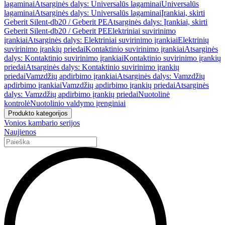
lagaminai
Atsarginės dalys: Universalūs lagaminai
Universalūs
lagaminai
Atsarginės dalys: Universalūs lagaminai
Įrankiai, skirti
Geberit Silent-db20 / Geberit PE
Atsarginės dalys: Įrankiai, skirti
Geberit Silent-db20 / Geberit PE
Elektriniai suvirinimo
įrankiai
Atsarginės dalys: Elektriniai suvirinimo įrankiai
Elektrinių
suvirinimo įrankių priedai
Kontaktinio suvirinimo įrankiai
Atsarginės
dalys: Kontaktinio suvirinimo įrankiai
Kontaktinio suvirinimo įrankių
priedai
Atsarginės dalys: Kontaktinio suvirinimo įrankių
priedai
Vamzdžių apdirbimo įrankiai
Atsarginės dalys: Vamzdžių
apdirbimo įrankiai
Vamzdžių apdirbimo įrankių priedai
Atsarginės
dalys: Vamzdžių apdirbimo įrankių priedai
Nuotolinė
kontrolė
Nuotolinio valdymo įrenginiai
Produkto kategorijos
Vonios kambario serijos
Naujienos