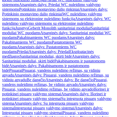
sistemoms
Atsarginės dalys: Priedai WC nuleidimo valdymo
sistemoms
Potinkinio montavimo dalių rinkiniai
Atsarginės dalys:
Potinkinio montavimo dalių rinkiniai
WC nuleidimo valdymo
sistemoms su elektronine nuleidimo funkcija
Atsarginės dalys: WC
nuleidimo valdymo sistemoms su elektronine nuleidimo
funkcija
Jungtys
Geberit Monolith sanitariniai moduliai
Sanitariniai
moduliai WC puodams
Atsarginės dalys: Sanitariniai moduliai WC
puodams
Pakabinamiems WC puodams
Atsarginės dalys:
Pakabinamiems WC puodams
Pastatomiems WC
puodams
Atsarginės dalys: Pastatomiems WC
puodams
Priedai
Atsarginės dalys: Priedai
Eksploatacinės
medžiagos
Sanitariniai moduliai, skirti bidė
Atsarginės dalys:
Sanitariniai moduliai, skirti bidė
Pakabinamoms ir pastatomoms
bidė
Atsarginės dalys: Pakabinamoms ir pastatomoms
bidė
Pisuarai
Pisuarai, vandens nuleidimo režimas, su vidiniu
apvadu
Atsarginės dalys: Pisuarai, vandens nuleidimo režimas, su
vidiniu apvadu
Be dangčio
Atsarginės dalys: Be dangčio
Pisuarai,
vandens nuleidimo režimas, be vidinio apvado
Atsarginės dalys:
Pisuarai, vandens nuleidimo režimas, be vidinio apvado
Išorinei ir
potinkinei pisuarų valdymo sistemai
Atsarginės dalys: Išorinei ir
potinkinei pisuarų valdymo sistemai
Su integruota pisuarų valdymo
sistema
Atsarginės dalys: Su integruota pisuarų valdymo
sistema
Integruotai pisuarų valdymo sistemai
Atsarginės dalys:
Integruotai pisuarų valdymo sistemai
Pisuarai, vandens nuleidimo