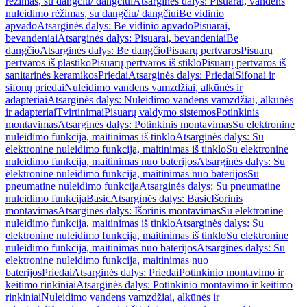
rėžimas, su dangčiu/ dangčiui
Atsarginės dalys: Pisuarai, vandens
nuleidimo rėžimas, su dangčiu/ dangčiui
Be vidinio
apvado
Atsarginės dalys: Be vidinio apvado
Pisuarai,
bevandeniai
Atsarginės dalys: Pisuarai, bevandeniai
Be
dangčio
Atsarginės dalys: Be dangčio
Pisuarų pertvaros
Pisuarų
pertvaros iš plastiko
Pisuarų pertvaros iš stiklo
Pisuarų pertvaros iš
sanitarinės keramikos
Priedai
Atsarginės dalys: Priedai
Sifonai ir
sifonų priedai
Nuleidimo vandens vamzdžiai, alkūnės ir
adapteriai
Atsarginės dalys: Nuleidimo vandens vamzdžiai, alkūnės
ir adapteriai
Tvirtinimai
Pisuarų valdymo sistemos
Potinkinis
montavimas
Atsarginės dalys: Potinkinis montavimas
Su elektronine
nuleidimo funkcija, maitinimas iš tinklo
Atsarginės dalys: Su
elektronine nuleidimo funkcija, maitinimas iš tinklo
Su elektronine
nuleidimo funkcija, maitinimas nuo baterijos
Atsarginės dalys: Su
elektronine nuleidimo funkcija, maitinimas nuo baterijos
Su
pneumatine nuleidimo funkcija
Atsarginės dalys: Su pneumatine
nuleidimo funkcija
Basic
Atsarginės dalys: Basic
Išorinis
montavimas
Atsarginės dalys: Išorinis montavimas
Su elektronine
nuleidimo funkcija, maitinimas iš tinklo
Atsarginės dalys: Su
elektronine nuleidimo funkcija, maitinimas iš tinklo
Su elektronine
nuleidimo funkcija, maitinimas nuo baterijos
Atsarginės dalys: Su
elektronine nuleidimo funkcija, maitinimas nuo
baterijos
Priedai
Atsarginės dalys: Priedai
Potinkinio montavimo ir
keitimo rinkiniai
Atsarginės dalys: Potinkinio montavimo ir keitimo
rinkiniai
Nuleidimo vandens vamzdžiai, alkūnės ir