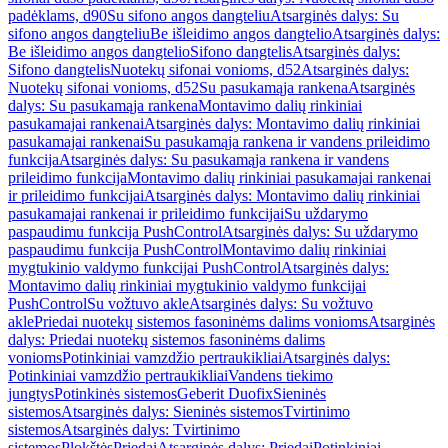
padėklams, d90
Su sifono angos dangteliu
Atsarginės dalys: Su
sifono angos dangteliu
Be išleidimo angos dangtelio
Atsarginės dalys:
Be išleidimo angos dangtelio
Sifono dangtelis
Atsarginės dalys:
Sifono dangtelis
Nuotekų sifonai vonioms, d52
Atsarginės dalys:
Nuotekų sifonai vonioms, d52
Su pasukamąja rankena
Atsarginės
dalys: Su pasukamąja rankena
Montavimo dalių rinkiniai
pasukamajai rankenai
Atsarginės dalys: Montavimo dalių rinkiniai
pasukamajai rankenai
Su pasukamąja rankena ir vandens prileidimo
funkcija
Atsarginės dalys: Su pasukamąja rankena ir vandens
prileidimo funkcija
Montavimo dalių rinkiniai pasukamajai rankenai
ir prileidimo funkcijai
Atsarginės dalys: Montavimo dalių rinkiniai
pasukamajai rankenai ir prileidimo funkcijai
Su uždarymo
paspaudimu funkcija PushControl
Atsarginės dalys: Su uždarymo
paspaudimu funkcija PushControl
Montavimo dalių rinkiniai
mygtukinio valdymo funkcijai PushControl
Atsarginės dalys:
Montavimo dalių rinkiniai mygtukinio valdymo funkcijai
PushControl
Su vožtuvo akle
Atsarginės dalys: Su vožtuvo
akle
Priedai nuotekų sistemos fasoninėms dalims vonioms
Atsarginės
dalys: Priedai nuotekų sistemos fasoninėms dalims
vonioms
Potinkiniai vamzdžio pertraukikliai
Atsarginės dalys:
Potinkiniai vamzdžio pertraukikliai
Vandens tiekimo
jungtys
Potinkinės sistemos
Geberit Duofix
Sieninės
sistemos
Atsarginės dalys: Sieninės sistemos
Tvirtinimo
sistemos
Atsarginės dalys: Tvirtinimo
sistemos
Plokštės
Priedai
Atsarginės dalys: Priedai
Potinkiniai