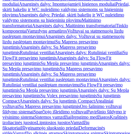
moduliai
Atsarginės dalys: Įmontuojamieji higienos moduliai
Priedai,
skirti bakelių ir WC nuleidimo valdymo sistemoms su higieniniu
plovimu
Atsarginės dalys: Priedai, skirti bakelių ir WC nuleidimo
valdymo sistemoms su higieniniu plovimu
Maitinimo
transformatoriai
Atsarginės dalys: Maitinimo transformatoriai
Tinklo
komponentai
Vamzdynų armatūros
Vožtuvai su statmenuoju lizdu
paslėptam montavimui
Atsarginės dalys: Vožtuvai su statmenuoju
lizdu paslėptam montavimui
Su Mapress presavimo
jungtimis
Atsarginės dalys: Su Mapress presavimo
jungtimis
Rutuliniai ventiliai
Atsarginės dalys: Rutuliniai ventiliai
Su
FlowFit presavimo jungtimis
Atsarginės dalys: Su FlowFit
presavimo jungtimis
Su Mepla presavimo jungtimis
Atsarginės dalys:
Su Mepla presavimo jungtimis
Su Mapress presavimo
jungtimis
Atsarginės dalys: Su Mapress presavimo
jungtimis
Rutuliniai ventiliai paslėptam montavimui
Atsarginės dalys:
Rutuliniai ventiliai paslėptam montavimui
Su FlowFit presavimo
jungtimis
Su Mepla presavimo jungtimis
Atsarginės dalys: Su Mepla
presavimo jungtimis
Su Volex presavimo jungtimis
Su jungtimis
Compact
Atsarginės dalys: Su jungtimis Compact
Atgaliniai
vožtuvai
Su Mapress presavimo jungtimis
Oro šalinimo vožtuvai
šildymo sistemai
Sparčiojo išleidimo vožtuvai
Paviršinio šildymo ir
vėsinimo sistema
Sistemos vamzdžiai
Įrengimo medžiagos
Kraštinės
izoliacinės juostos
Lipniosios juostos
Vamzdžių
fiksatoriai
Išlyginamojo sluoksnio priedai
Deformacinės
siūlės
Vamzdžio alkūnės atramos
Skirstomosios spintos
Skirstomosios