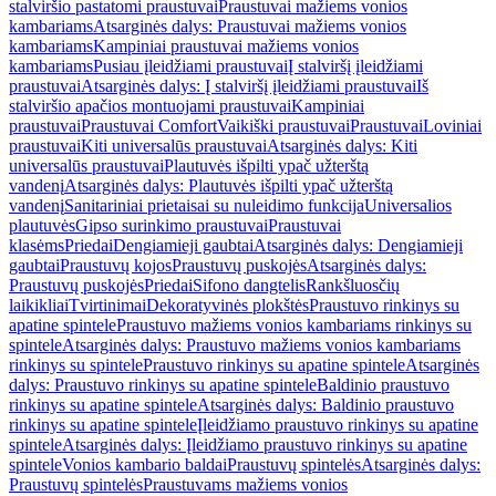
stalviršio pastatomi praustuvai
Praustuvai mažiems vonios
kambariams
Atsarginės dalys: Praustuvai mažiems vonios
kambariams
Kampiniai praustuvai mažiems vonios
kambariams
Pusiau įleidžiami praustuvai
Į stalviršį įleidžiami
praustuvai
Atsarginės dalys: Į stalviršį įleidžiami praustuvai
Iš
stalviršio apačios montuojami praustuvai
Kampiniai
praustuvai
Praustuvai Comfort
Vaikiški praustuvai
Praustuvai
Loviniai
praustuvai
Kiti universalūs praustuvai
Atsarginės dalys: Kiti
universalūs praustuvai
Plautuvės išpilti ypač užterštą
vandenį
Atsarginės dalys: Plautuvės išpilti ypač užterštą
vandenį
Sanitariniai prietaisai su nuleidimo funkcija
Universalios
plautuvės
Gipso surinkimo praustuvai
Praustuvai
klasėms
Priedai
Dengiamieji gaubtai
Atsarginės dalys: Dengiamieji
gaubtai
Praustuvų kojos
Praustuvų puskojės
Atsarginės dalys:
Praustuvų puskojės
Priedai
Sifono dangtelis
Rankšluosčių
laikikliai
Tvirtinimai
Dekoratyvinės plokštės
Praustuvo rinkinys su
apatine spintele
Praustuvo mažiems vonios kambariams rinkinys su
spintele
Atsarginės dalys: Praustuvo mažiems vonios kambariams
rinkinys su spintele
Praustuvo rinkinys su apatine spintele
Atsarginės
dalys: Praustuvo rinkinys su apatine spintele
Baldinio praustuvo
rinkinys su apatine spintele
Atsarginės dalys: Baldinio praustuvo
rinkinys su apatine spintele
Įleidžiamo praustuvo rinkinys su apatine
spintele
Atsarginės dalys: Įleidžiamo praustuvo rinkinys su apatine
spintele
Vonios kambario baldai
Praustuvų spintelės
Atsarginės dalys:
Praustuvų spintelės
Praustuvams mažiems vonios