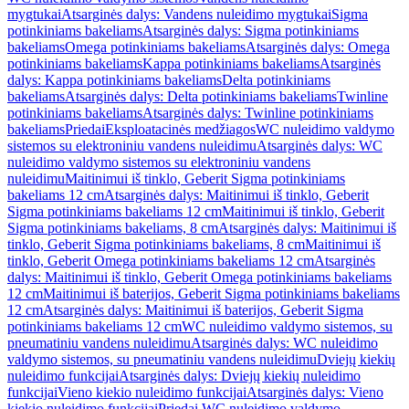
mygtukai
Atsarginės dalys: Vandens nuleidimo mygtukai
Sigma
potinkiniams bakeliams
Atsarginės dalys: Sigma potinkiniams
bakeliams
Omega potinkiniams bakeliams
Atsarginės dalys: Omega
potinkiniams bakeliams
Kappa potinkiniams bakeliams
Atsarginės
dalys: Kappa potinkiniams bakeliams
Delta potinkiniams
bakeliams
Atsarginės dalys: Delta potinkiniams bakeliams
Twinline
potinkiniams bakeliams
Atsarginės dalys: Twinline potinkiniams
bakeliams
Priedai
Eksploatacinės medžiagos
WC nuleidimo valdymo
sistemos su elektroniniu vandens nuleidimu
Atsarginės dalys: WC
nuleidimo valdymo sistemos su elektroniniu vandens
nuleidimu
Maitinimui iš tinklo, Geberit Sigma potinkiniams
bakeliams 12 cm
Atsarginės dalys: Maitinimui iš tinklo, Geberit
Sigma potinkiniams bakeliams 12 cm
Maitinimui iš tinklo, Geberit
Sigma potinkiniams bakeliams, 8 cm
Atsarginės dalys: Maitinimui iš
tinklo, Geberit Sigma potinkiniams bakeliams, 8 cm
Maitinimui iš
tinklo, Geberit Omega potinkiniams bakeliams 12 cm
Atsarginės
dalys: Maitinimui iš tinklo, Geberit Omega potinkiniams bakeliams
12 cm
Maitinimui iš baterijos, Geberit Sigma potinkiniams bakeliams
12 cm
Atsarginės dalys: Maitinimui iš baterijos, Geberit Sigma
potinkiniams bakeliams 12 cm
WC nuleidimo valdymo sistemos, su
pneumatiniu vandens nuleidimu
Atsarginės dalys: WC nuleidimo
valdymo sistemos, su pneumatiniu vandens nuleidimu
Dviejų kiekių
nuleidimo funkcijai
Atsarginės dalys: Dviejų kiekių nuleidimo
funkcijai
Vieno kiekio nuleidimo funkcijai
Atsarginės dalys: Vieno
kiekio nuleidimo funkcijai
Priedai WC nuleidimo valdymo