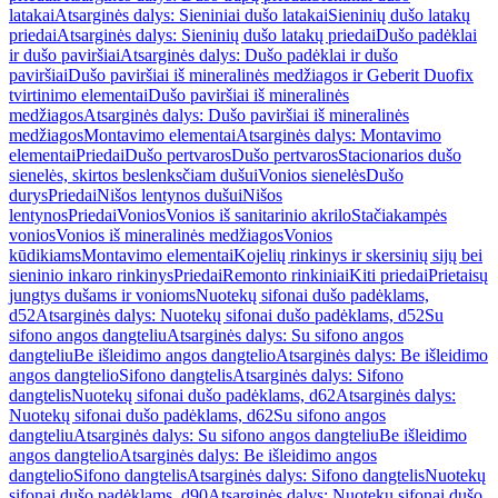
latakai
Atsarginės dalys: Sieniniai dušo latakai
Sieninių dušo latakų
priedai
Atsarginės dalys: Sieninių dušo latakų priedai
Dušo padėklai
ir dušo paviršiai
Atsarginės dalys: Dušo padėklai ir dušo
paviršiai
Dušo paviršiai iš mineralinės medžiagos ir Geberit Duofix
tvirtinimo elementai
Dušo paviršiai iš mineralinės
medžiagos
Atsarginės dalys: Dušo paviršiai iš mineralinės
medžiagos
Montavimo elementai
Atsarginės dalys: Montavimo
elementai
Priedai
Dušo pertvaros
Dušo pertvaros
Stacionarios dušo
sienelės, skirtos beslenksčiam dušui
Vonios sienelės
Dušo
durys
Priedai
Nišos lentynos dušui
Nišos
lentynos
Priedai
Vonios
Vonios iš sanitarinio akrilo
Stačiakampės
vonios
Vonios iš mineralinės medžiagos
Vonios
kūdikiams
Montavimo elementai
Kojelių rinkinys ir skersinių sijų bei
sieninio inkaro rinkinys
Priedai
Remonto rinkiniai
Kiti priedai
Prietaisų
jungtys dušams ir vonioms
Nuotekų sifonai dušo padėklams,
d52
Atsarginės dalys: Nuotekų sifonai dušo padėklams, d52
Su
sifono angos dangteliu
Atsarginės dalys: Su sifono angos
dangteliu
Be išleidimo angos dangtelio
Atsarginės dalys: Be išleidimo
angos dangtelio
Sifono dangtelis
Atsarginės dalys: Sifono
dangtelis
Nuotekų sifonai dušo padėklams, d62
Atsarginės dalys:
Nuotekų sifonai dušo padėklams, d62
Su sifono angos
dangteliu
Atsarginės dalys: Su sifono angos dangteliu
Be išleidimo
angos dangtelio
Atsarginės dalys: Be išleidimo angos
dangtelio
Sifono dangtelis
Atsarginės dalys: Sifono dangtelis
Nuotekų
sifonai dušo padėklams, d90
Atsarginės dalys: Nuotekų sifonai dušo