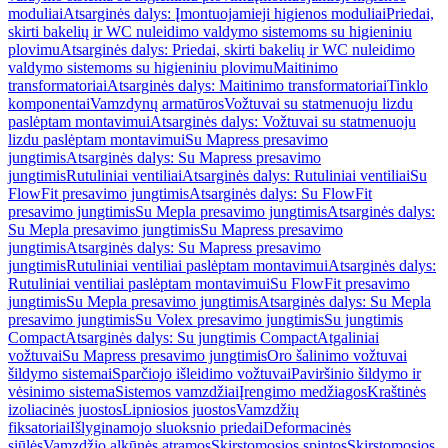
moduliai
Atsarginės dalys: Įmontuojamieji higienos moduliai
Priedai,
skirti bakelių ir WC nuleidimo valdymo sistemoms su higieniniu
plovimu
Atsarginės dalys: Priedai, skirti bakelių ir WC nuleidimo
valdymo sistemoms su higieniniu plovimu
Maitinimo
transformatoriai
Atsarginės dalys: Maitinimo transformatoriai
Tinklo
komponentai
Vamzdynų armatūros
Vožtuvai su statmenuoju lizdu
paslėptam montavimui
Atsarginės dalys: Vožtuvai su statmenuoju
lizdu paslėptam montavimui
Su Mapress presavimo
jungtimis
Atsarginės dalys: Su Mapress presavimo
jungtimis
Rutuliniai ventiliai
Atsarginės dalys: Rutuliniai ventiliai
Su
FlowFit presavimo jungtimis
Atsarginės dalys: Su FlowFit
presavimo jungtimis
Su Mepla presavimo jungtimis
Atsarginės dalys:
Su Mepla presavimo jungtimis
Su Mapress presavimo
jungtimis
Atsarginės dalys: Su Mapress presavimo
jungtimis
Rutuliniai ventiliai paslėptam montavimui
Atsarginės dalys:
Rutuliniai ventiliai paslėptam montavimui
Su FlowFit presavimo
jungtimis
Su Mepla presavimo jungtimis
Atsarginės dalys: Su Mepla
presavimo jungtimis
Su Volex presavimo jungtimis
Su jungtimis
Compact
Atsarginės dalys: Su jungtimis Compact
Atgaliniai
vožtuvai
Su Mapress presavimo jungtimis
Oro šalinimo vožtuvai
šildymo sistemai
Sparčiojo išleidimo vožtuvai
Paviršinio šildymo ir
vėsinimo sistema
Sistemos vamzdžiai
Įrengimo medžiagos
Kraštinės
izoliacinės juostos
Lipniosios juostos
Vamzdžių
fiksatoriai
Išlyginamojo sluoksnio priedai
Deformacinės
siūlės
Vamzdžio alkūnės atramos
Skirstomosios spintos
Skirstomosios