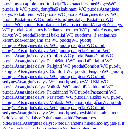
puodams su apiplovimo funkcija
Eksploatacinės medžiagos
WC
puodai ir WC puodų dangčiai
Pakabinami WC puodai
Atsarginės
dalys: Pakabinami WC puodai
WC puodai
Atsarginės dalys: WC
puodai
Pastatomi WC puodai
Atsarginės dalys: Pastatomi WC
puodai
WC puodai išoriniams bakeliams montuoti
Atsarginės dalys:
WC puodai išoriniams bakeliams montuoti
WC puodai
Atsarginės
dalys: WC puodai
Išoriniai bakeliai WC puodams, iš sanitarinės
keramikos
Montuojami ant WC puodų
WC puodų
dangčiai
Atsarginės dalys: WC puodų dangčiai
WC puodų
dangčiai
Atsarginės dalys: WC puodų dangčiai
Comfort WC
puodai
Atsarginės dalys: Comfort WC puodai
Paaukštinti WC
puodai
Atsarginės dalys: Paaukštinti WC puodai
Pailginti WC
puodai
Atsarginės dalys: Pailginti WC puodai
Comfort WC puodų
dangčiai
Atsarginės dalys: Comfort WC puodų dangčiai
WC puodų
dangčiai
Atsarginės dalys: WC puodų dangčiai
WC puodų
sėdynės
Atsarginės dalys: WC puodų sėdynės
Vaikiški WC
puodai
Atsarginės dalys: Vaikiški WC puodai
Pakabinami WC
puodai
Atsarginės dalys: Pakabinami WC puodai
Pastatomi WC
puodai
Atsarginės dalys: Pastatomi WC puodai
Vaikiški WC puodų
dangčiai
Atsarginės dalys: Vaikiški WC puodų dangčiai
WC puodų
dangčiai
Atsarginės dalys: WC puodų dangčiai
WC puodų
sėdynės
Atsarginės dalys: WC puodų sėdynės
Bidės
Pakabinamos
bidė
Atsarginės dalys: Pakabinamos bidė
Pastatomos
bidė
Priedai
Atsarginės dalys: Priedai
Vandens nuleidimo mygtukai ir
WC nuleidimo valdymo sistemos
Vandens nuleidimo