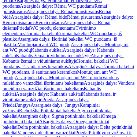
rėmai
Atsarginės dalys: Potinkiniai rėmai
Rėmai WC
puodams
Atsarginės dalys: Rėmai WC puodams
Rėmai
praustuvams
Atsarginės dalys: Rėmai praustuvams
Rėmai
bidė
Atsarginės dalys: Rėmai bidė
Rėmai pisuarams
Atsarginės dalys:
Rėmai pisuarams
Rėmai dušams
Atsarginės dalys: Rėmai
dušams
Priedai
WC puodų elementams
Tvirtinimo
elementams
Išoriniai bakeliai
Išoriniai bakeliai WC puodams, iš
plastiko
Atsarginės dalys: Išoriniai bakeliai WC puodams, iš
plastiko
Montuojami ant WC puodų
Atsarginės dalys: Montuojami
ant WC puodų
Kabantis aukštai
Atsarginės dalys: Kabantis
aukštai
Kabantis žemai ir vidutiniame aukštyje
Atsarginės dalys:
Kabantis žemai ir vidutiniame aukštyje
Išoriniai bakeliai WC
puodams, iš sanitarinės keramikos
Atsarginės dalys: Išoriniai bakeliai
WC puodams, iš sanitarinės keramikos
Montuojami ant WC
puodų
Atsarginės dalys: Montuojami ant WC puodų
Vandens
nuleidimo vamzdžiai išoriniams bakeliams
Atsarginės dalys: Vandens
nuleidimo vamzdžiai išoriniams bakeliams
Kabantis
aukštai
Atsarginės dalys: Kabantis aukštai
Kabantis žemai ir
vidutiniame aukštyje
Priedai
Atsarginės dalys:
Priedai
Jungtys
Atsarginės dalys: Jungtys
Kampiniai
vožtuvai
Riebokšliai
Potinkiniai bakeliai
Sigma potinkiniai
bakeliai
Atsarginės dalys: Sigma potinkiniai bakeliai
Omega
potinkiniai bakeliai
Atsarginės dalys: Omega potinkiniai
bakeliai
Delta potinkiniai bakeliai
Atsarginės dalys: Delta potinkiniai
bakeliai
Vandens nuleidimo vamzdžiai
Priedai
Pripildymo vožtuvai ir