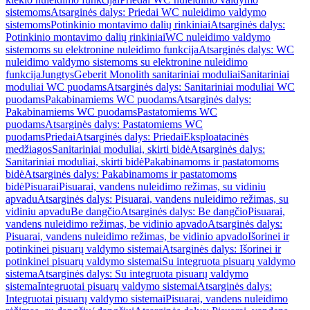
sistemoms
Atsarginės dalys: Priedai WC nuleidimo valdymo
sistemoms
Potinkinio montavimo dalių rinkiniai
Atsarginės dalys:
Potinkinio montavimo dalių rinkiniai
WC nuleidimo valdymo
sistemoms su elektronine nuleidimo funkcija
Atsarginės dalys: WC
nuleidimo valdymo sistemoms su elektronine nuleidimo
funkcija
Jungtys
Geberit Monolith sanitariniai moduliai
Sanitariniai
moduliai WC puodams
Atsarginės dalys: Sanitariniai moduliai WC
puodams
Pakabinamiems WC puodams
Atsarginės dalys:
Pakabinamiems WC puodams
Pastatomiems WC
puodams
Atsarginės dalys: Pastatomiems WC
puodams
Priedai
Atsarginės dalys: Priedai
Eksploatacinės
medžiagos
Sanitariniai moduliai, skirti bidė
Atsarginės dalys:
Sanitariniai moduliai, skirti bidė
Pakabinamoms ir pastatomoms
bidė
Atsarginės dalys: Pakabinamoms ir pastatomoms
bidė
Pisuarai
Pisuarai, vandens nuleidimo režimas, su vidiniu
apvadu
Atsarginės dalys: Pisuarai, vandens nuleidimo režimas, su
vidiniu apvadu
Be dangčio
Atsarginės dalys: Be dangčio
Pisuarai,
vandens nuleidimo režimas, be vidinio apvado
Atsarginės dalys:
Pisuarai, vandens nuleidimo režimas, be vidinio apvado
Išorinei ir
potinkinei pisuarų valdymo sistemai
Atsarginės dalys: Išorinei ir
potinkinei pisuarų valdymo sistemai
Su integruota pisuarų valdymo
sistema
Atsarginės dalys: Su integruota pisuarų valdymo
sistema
Integruotai pisuarų valdymo sistemai
Atsarginės dalys:
Integruotai pisuarų valdymo sistemai
Pisuarai, vandens nuleidimo