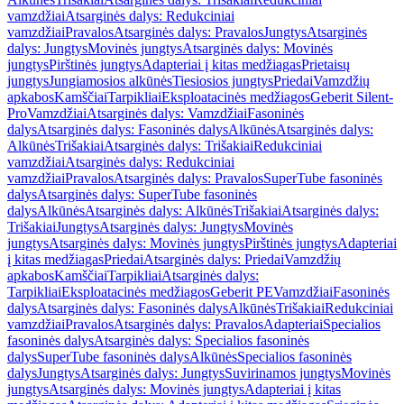
vamzdžiai
Atsarginės dalys: Redukciniai
vamzdžiai
Pravalos
Atsarginės dalys: Pravalos
Jungtys
Atsarginės
dalys: Jungtys
Movinės jungtys
Atsarginės dalys: Movinės
jungtys
Pirštinės jungtys
Adapteriai į kitas medžiagas
Prietaisų
jungtys
Jungiamosios alkūnės
Tiesiosios jungtys
Priedai
Vamzdžių
apkabos
Kamščiai
Tarpikliai
Eksploatacinės medžiagos
Geberit Silent-
Pro
Vamzdžiai
Atsarginės dalys: Vamzdžiai
Fasoninės
dalys
Atsarginės dalys: Fasoninės dalys
Alkūnės
Atsarginės dalys:
Alkūnės
Trišakiai
Atsarginės dalys: Trišakiai
Redukciniai
vamzdžiai
Atsarginės dalys: Redukciniai
vamzdžiai
Pravalos
Atsarginės dalys: Pravalos
SuperTube fasoninės
dalys
Atsarginės dalys: SuperTube fasoninės
dalys
Alkūnės
Atsarginės dalys: Alkūnės
Trišakiai
Atsarginės dalys:
Trišakiai
Jungtys
Atsarginės dalys: Jungtys
Movinės
jungtys
Atsarginės dalys: Movinės jungtys
Pirštinės jungtys
Adapteriai
į kitas medžiagas
Priedai
Atsarginės dalys: Priedai
Vamzdžių
apkabos
Kamščiai
Tarpikliai
Atsarginės dalys:
Tarpikliai
Eksploatacinės medžiagos
Geberit PE
Vamzdžiai
Fasoninės
dalys
Atsarginės dalys: Fasoninės dalys
Alkūnės
Trišakiai
Redukciniai
vamzdžiai
Pravalos
Atsarginės dalys: Pravalos
Adapteriai
Specialios
fasoninės dalys
Atsarginės dalys: Specialios fasoninės
dalys
SuperTube fasoninės dalys
Alkūnės
Specialios fasoninės
dalys
Jungtys
Atsarginės dalys: Jungtys
Suvirinamos jungtys
Movinės
jungtys
Atsarginės dalys: Movinės jungtys
Adapteriai į kitas