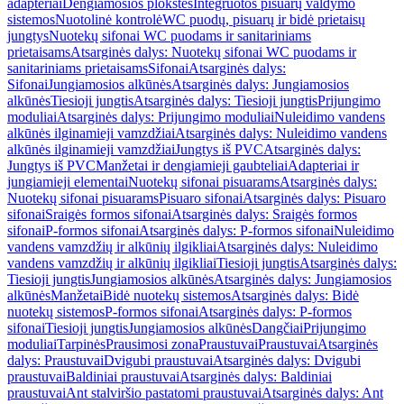
adapteriai
Dengiamosios plokštės
Integruotos pisuarų valdymo
sistemos
Nuotolinė kontrolė
WC puodų, pisuarų ir bidė prietaisų
jungtys
Nuotekų sifonai WC puodams ir sanitariniams
prietaisams
Atsarginės dalys: Nuotekų sifonai WC puodams ir
sanitariniams prietaisams
Sifonai
Atsarginės dalys:
Sifonai
Jungiamosios alkūnės
Atsarginės dalys: Jungiamosios
alkūnės
Tiesioji jungtis
Atsarginės dalys: Tiesioji jungtis
Prijungimo
moduliai
Atsarginės dalys: Prijungimo moduliai
Nuleidimo vandens
alkūnės ilginamieji vamzdžiai
Atsarginės dalys: Nuleidimo vandens
alkūnės ilginamieji vamzdžiai
Jungtys iš PVC
Atsarginės dalys:
Jungtys iš PVC
Manžetai ir dengiamieji gaubteliai
Adapteriai ir
jungiamieji elementai
Nuotekų sifonai pisuarams
Atsarginės dalys:
Nuotekų sifonai pisuarams
Pisuaro sifonai
Atsarginės dalys: Pisuaro
sifonai
Sraigės formos sifonai
Atsarginės dalys: Sraigės formos
sifonai
P-formos sifonai
Atsarginės dalys: P-formos sifonai
Nuleidimo
vandens vamzdžių ir alkūnių ilgikliai
Atsarginės dalys: Nuleidimo
vandens vamzdžių ir alkūnių ilgikliai
Tiesioji jungtis
Atsarginės dalys:
Tiesioji jungtis
Jungiamosios alkūnės
Atsarginės dalys: Jungiamosios
alkūnės
Manžetai
Bidė nuotekų sistemos
Atsarginės dalys: Bidė
nuotekų sistemos
P-formos sifonai
Atsarginės dalys: P-formos
sifonai
Tiesioji jungtis
Jungiamosios alkūnės
Dangčiai
Prijungimo
moduliai
Tarpinės
Prausimosi zona
Praustuvai
Praustuvai
Atsarginės
dalys: Praustuvai
Dvigubi praustuvai
Atsarginės dalys: Dvigubi
praustuvai
Baldiniai praustuvai
Atsarginės dalys: Baldiniai
praustuvai
Ant stalviršio pastatomi praustuvai
Atsarginės dalys: Ant