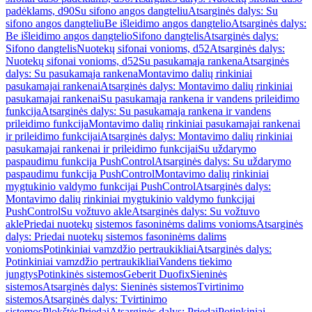
padėklams, d90
Su sifono angos dangteliu
Atsarginės dalys: Su
sifono angos dangteliu
Be išleidimo angos dangtelio
Atsarginės dalys:
Be išleidimo angos dangtelio
Sifono dangtelis
Atsarginės dalys:
Sifono dangtelis
Nuotekų sifonai vonioms, d52
Atsarginės dalys:
Nuotekų sifonai vonioms, d52
Su pasukamąja rankena
Atsarginės
dalys: Su pasukamąja rankena
Montavimo dalių rinkiniai
pasukamajai rankenai
Atsarginės dalys: Montavimo dalių rinkiniai
pasukamajai rankenai
Su pasukamąja rankena ir vandens prileidimo
funkcija
Atsarginės dalys: Su pasukamąja rankena ir vandens
prileidimo funkcija
Montavimo dalių rinkiniai pasukamajai rankenai
ir prileidimo funkcijai
Atsarginės dalys: Montavimo dalių rinkiniai
pasukamajai rankenai ir prileidimo funkcijai
Su uždarymo
paspaudimu funkcija PushControl
Atsarginės dalys: Su uždarymo
paspaudimu funkcija PushControl
Montavimo dalių rinkiniai
mygtukinio valdymo funkcijai PushControl
Atsarginės dalys:
Montavimo dalių rinkiniai mygtukinio valdymo funkcijai
PushControl
Su vožtuvo akle
Atsarginės dalys: Su vožtuvo
akle
Priedai nuotekų sistemos fasoninėms dalims vonioms
Atsarginės
dalys: Priedai nuotekų sistemos fasoninėms dalims
vonioms
Potinkiniai vamzdžio pertraukikliai
Atsarginės dalys:
Potinkiniai vamzdžio pertraukikliai
Vandens tiekimo
jungtys
Potinkinės sistemos
Geberit Duofix
Sieninės
sistemos
Atsarginės dalys: Sieninės sistemos
Tvirtinimo
sistemos
Atsarginės dalys: Tvirtinimo
sistemos
Plokštės
Priedai
Atsarginės dalys: Priedai
Potinkiniai