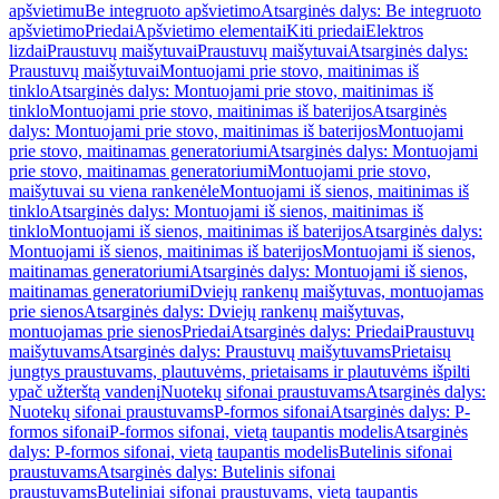
apšvietimu
Be integruoto apšvietimo
Atsarginės dalys: Be integruoto
apšvietimo
Priedai
Apšvietimo elementai
Kiti priedai
Elektros
lizdai
Praustuvų maišytuvai
Praustuvų maišytuvai
Atsarginės dalys:
Praustuvų maišytuvai
Montuojami prie stovo, maitinimas iš
tinklo
Atsarginės dalys: Montuojami prie stovo, maitinimas iš
tinklo
Montuojami prie stovo, maitinimas iš baterijos
Atsarginės
dalys: Montuojami prie stovo, maitinimas iš baterijos
Montuojami
prie stovo, maitinamas generatoriumi
Atsarginės dalys: Montuojami
prie stovo, maitinamas generatoriumi
Montuojami prie stovo,
maišytuvai su viena rankenėle
Montuojami iš sienos, maitinimas iš
tinklo
Atsarginės dalys: Montuojami iš sienos, maitinimas iš
tinklo
Montuojami iš sienos, maitinimas iš baterijos
Atsarginės dalys:
Montuojami iš sienos, maitinimas iš baterijos
Montuojami iš sienos,
maitinamas generatoriumi
Atsarginės dalys: Montuojami iš sienos,
maitinamas generatoriumi
Dviejų rankenų maišytuvas, montuojamas
prie sienos
Atsarginės dalys: Dviejų rankenų maišytuvas,
montuojamas prie sienos
Priedai
Atsarginės dalys: Priedai
Praustuvų
maišytuvams
Atsarginės dalys: Praustuvų maišytuvams
Prietaisų
jungtys praustuvams, plautuvėms, prietaisams ir plautuvėms išpilti
ypač užterštą vandenį
Nuotekų sifonai praustuvams
Atsarginės dalys:
Nuotekų sifonai praustuvams
P-formos sifonai
Atsarginės dalys: P-
formos sifonai
P-formos sifonai, vietą taupantis modelis
Atsarginės
dalys: P-formos sifonai, vietą taupantis modelis
Butelinis sifonai
praustuvams
Atsarginės dalys: Butelinis sifonai
praustuvams
Buteliniai sifonai praustuvams, vietą taupantis