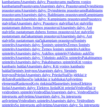
kambariams
Atsarginės dalys: Praustuvams mažiems vonios
kambariams
Praustuvams
Atsarginės dalys: Praustuvams
Dvigubiems
praustuvams
Atsarginės dalys: Dvigubiems praustuvams
Baldiniams
praustuvams
Atsarginės dalys: Baldiniams praustuvams
Kampiniams
praustuvams
Atsarginės dalys: Kampiniams praustuvams
Praustuvų
stalviršiai
Atsarginės dalys: Praustuvų stalviršiai
Ant stalviršio
pastatomam dubens formos praustuvui
Atsarginės dalys: Ant
stalviršio pastatomam dubens formos praustuvui
Ant stalviršio
pastatomam stačiakampiam praustuvui
Atsarginės dalys: Ant
stalviršio pastatomam stačiakampiam praustuvui
Šoninės
spintelės
Atsarginės dalys: Šoninės spintelės
Žemos šoninės
spintelės
Atsarginės dalys: Žemos šoninės spintelės
Aukštos
spintelės
Atsarginės dalys: Aukštos spintelės
Vidutinio aukščio
spintelės
Atsarginės dalys: Vidutinio aukščio spintelės
Pakabinamos
spintelės
Atsarginės dalys: Pakabinamos spintelės
Kiti vonios
kambario baldai
Atsarginės dalys: Kiti vonios kambario
baldai
Sieninės lentynos
Atsarginės dalys: Sieninės
lentynos
Priedai
Atsarginės dalys: Priedai
Stalčių įdėklai ir
dėžutės
Rankšluosčių laikikliai ir kabliukai
Apšvietimo
elementai
Rankenos
Kojų rinkiniai
Magnetinės lentos
Elektros
lizdai
Atsarginės dalys: Elektros lizdai
Kiti priedai
Veidrodžiai ir
veidrodinės spintelės
Veidrodžiai
Atsarginės dalys: Veidrodžiai
Su
integruotu apšvietimu
Atsarginės dalys: Su integruotu
apšvietimu
Veidrodinės spintelės
Atsarginės dalys: Veidrodinės
spintelės
Su integruotu apšvietimu
Atsarginės dalys: Su integruotu