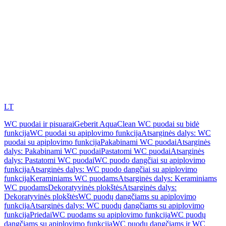
LT
WC puodai ir pisuarai
Geberit AquaClean WC puodai su bidė
funkcija
WC puodai su apiplovimo funkcija
Atsarginės dalys: WC
puodai su apiplovimo funkcija
Pakabinami WC puodai
Atsarginės
dalys: Pakabinami WC puodai
Pastatomi WC puodai
Atsarginės
dalys: Pastatomi WC puodai
WC puodo dangčiai su apiplovimo
funkcija
Atsarginės dalys: WC puodo dangčiai su apiplovimo
funkcija
Keraminiams WC puodams
Atsarginės dalys: Keraminiams
WC puodams
Dekoratyvinės plokštės
Atsarginės dalys:
Dekoratyvinės plokštės
WC puodų dangčiams su apiplovimo
funkcija
Atsarginės dalys: WC puodų dangčiams su apiplovimo
funkcija
Priedai
WC puodams su apiplovimo funkcija
WC puodų
dangčiams su apiplovimo funkcija
WC puodų dangčiams ir WC