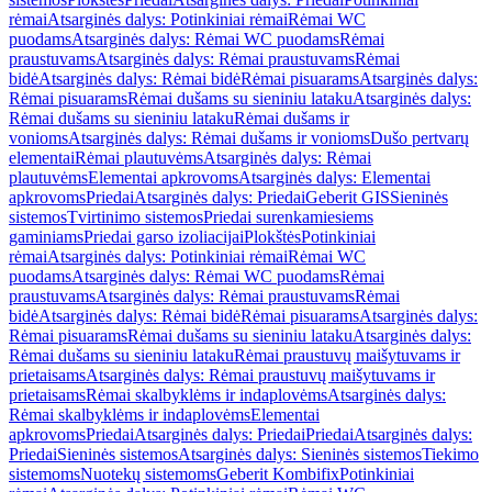
rėmai
Atsarginės dalys: Potinkiniai rėmai
Rėmai WC
puodams
Atsarginės dalys: Rėmai WC puodams
Rėmai
praustuvams
Atsarginės dalys: Rėmai praustuvams
Rėmai
bidė
Atsarginės dalys: Rėmai bidė
Rėmai pisuarams
Atsarginės dalys:
Rėmai pisuarams
Rėmai dušams su sieniniu lataku
Atsarginės dalys:
Rėmai dušams su sieniniu lataku
Rėmai dušams ir
vonioms
Atsarginės dalys: Rėmai dušams ir vonioms
Dušo pertvarų
elementai
Rėmai plautuvėms
Atsarginės dalys: Rėmai
plautuvėms
Elementai apkrovoms
Atsarginės dalys: Elementai
apkrovoms
Priedai
Atsarginės dalys: Priedai
Geberit GIS
Sieninės
sistemos
Tvirtinimo sistemos
Priedai surenkamiesiems
gaminiams
Priedai garso izoliacijai
Plokštės
Potinkiniai
rėmai
Atsarginės dalys: Potinkiniai rėmai
Rėmai WC
puodams
Atsarginės dalys: Rėmai WC puodams
Rėmai
praustuvams
Atsarginės dalys: Rėmai praustuvams
Rėmai
bidė
Atsarginės dalys: Rėmai bidė
Rėmai pisuarams
Atsarginės dalys:
Rėmai pisuarams
Rėmai dušams su sieniniu lataku
Atsarginės dalys:
Rėmai dušams su sieniniu lataku
Rėmai praustuvų maišytuvams ir
prietaisams
Atsarginės dalys: Rėmai praustuvų maišytuvams ir
prietaisams
Rėmai skalbyklėms ir indaplovėms
Atsarginės dalys:
Rėmai skalbyklėms ir indaplovėms
Elementai
apkrovoms
Priedai
Atsarginės dalys: Priedai
Priedai
Atsarginės dalys:
Priedai
Sieninės sistemos
Atsarginės dalys: Sieninės sistemos
Tiekimo
sistemoms
Nuotekų sistemoms
Geberit Kombifix
Potinkiniai