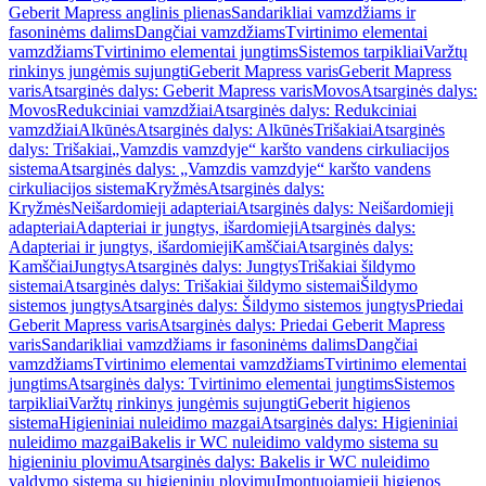
Geberit Mapress anglinis plienas
Sandarikliai vamzdžiams ir
fasoninėms dalims
Dangčiai vamzdžiams
Tvirtinimo elementai
vamzdžiams
Tvirtinimo elementai jungtims
Sistemos tarpikliai
Varžtų
rinkinys jungėmis sujungti
Geberit Mapress varis
Geberit Mapress
varis
Atsarginės dalys: Geberit Mapress varis
Movos
Atsarginės dalys:
Movos
Redukciniai vamzdžiai
Atsarginės dalys: Redukciniai
vamzdžiai
Alkūnės
Atsarginės dalys: Alkūnės
Trišakiai
Atsarginės
dalys: Trišakiai
„Vamzdis vamzdyje“ karšto vandens cirkuliacijos
sistema
Atsarginės dalys: „Vamzdis vamzdyje“ karšto vandens
cirkuliacijos sistema
Kryžmės
Atsarginės dalys:
Kryžmės
Neišardomieji adapteriai
Atsarginės dalys: Neišardomieji
adapteriai
Adapteriai ir jungtys, išardomieji
Atsarginės dalys:
Adapteriai ir jungtys, išardomieji
Kamščiai
Atsarginės dalys:
Kamščiai
Jungtys
Atsarginės dalys: Jungtys
Trišakiai šildymo
sistemai
Atsarginės dalys: Trišakiai šildymo sistemai
Šildymo
sistemos jungtys
Atsarginės dalys: Šildymo sistemos jungtys
Priedai
Geberit Mapress varis
Atsarginės dalys: Priedai Geberit Mapress
varis
Sandarikliai vamzdžiams ir fasoninėms dalims
Dangčiai
vamzdžiams
Tvirtinimo elementai vamzdžiams
Tvirtinimo elementai
jungtims
Atsarginės dalys: Tvirtinimo elementai jungtims
Sistemos
tarpikliai
Varžtų rinkinys jungėmis sujungti
Geberit higienos
sistema
Higieniniai nuleidimo mazgai
Atsarginės dalys: Higieniniai
nuleidimo mazgai
Bakelis ir WC nuleidimo valdymo sistema su
higieniniu plovimu
Atsarginės dalys: Bakelis ir WC nuleidimo
valdymo sistema su higieniniu plovimu
Įmontuojamieji higienos