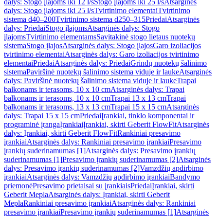
dalys: Stogo įlajoms iki 12 l/s
Stogo įlajoms iki 25 l/s
Atsarginės
dalys: Stogo įlajoms iki 25 l/s
Tvirtinimo elementai
Tvirtinimo
sistema d40–200
Tvirtinimo sistema d250–315
Priedai
Atsarginės
dalys: Priedai
Stogo įlajoms
Atsarginės dalys: Stogo
įlajoms
Tvirtinimo elementams
Savitakinė stogo lietaus nuotekų
sistema
Stogo įlajos
Atsarginės dalys: Stogo įlajos
Garo izoliacijos
tvirtinimo elementai
Atsarginės dalys: Garo izoliacijos tvirtinimo
elementai
Priedai
Atsarginės dalys: Priedai
Grindų nuotekų šalinimo
sistema
Paviršinė nuotekų šalinimo sistema viduje ir lauke
Atsarginės
dalys: Paviršinė nuotekų šalinimo sistema viduje ir lauke
Trapai
balkonams ir terasoms, 10 x 10 cm
Atsarginės dalys: Trapai
balkonams ir terasoms, 10 x 10 cm
Trapai 13 x 13 cm
Trapai
balkonams ir terasoms, 13 x 13 cm
Trapai 15 x 15 cm
Atsarginės
dalys: Trapai 15 x 15 cm
Priedai
Įrankiai, tinklo komponentai ir
programinė įranga
Įrankiai
Įrankiai, skirti Geberit FlowFit
Atsarginės
dalys: Įrankiai, skirti Geberit FlowFit
Rankiniai presavimo
įrankiai
Atsarginės dalys: Rankiniai presavimo įrankiai
Presavimo
įrankių suderinamumas [1]
Atsarginės dalys: Presavimo įrankių
suderinamumas [1]
Presavimo įrankių suderinamumas [2]
Atsarginės
dalys: Presavimo įrankių suderinamumas [2]
Vamzdžių apdirbimo
įrankiai
Atsarginės dalys: Vamzdžių apdirbimo įrankiai
Bandymo
priemonė
Presavimo prietaisai su įrankiais
Priedai
Įrankiai, skirti
Geberit Mepla
Atsarginės dalys: Įrankiai, skirti Geberit
Mepla
Rankiniai presavimo įrankiai
Atsarginės dalys: Rankiniai
presavimo įrankiai
Presavimo įrankių suderinamumas [1]
Atsarginės