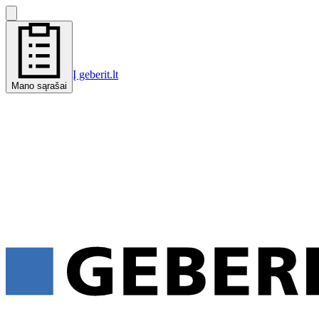
Į geberit.lt
Mano sąrašai