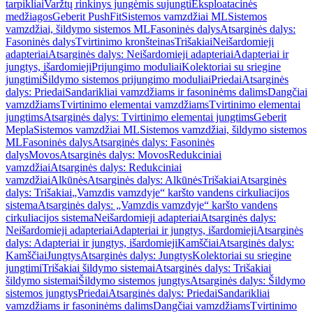
tarpikliai
Varžtų rinkinys jungėmis sujungti
Eksploatacinės
medžiagos
Geberit PushFit
Sistemos vamzdžiai ML
Sistemos
vamzdžiai, šildymo sistemos ML
Fasoninės dalys
Atsarginės dalys:
Fasoninės dalys
Tvirtinimo kronšteinas
Trišakiai
Neišardomieji
adapteriai
Atsarginės dalys: Neišardomieji adapteriai
Adapteriai ir
jungtys, išardomieji
Prijungimo moduliai
Kolektoriai su sriegine
jungtimi
Šildymo sistemos prijungimo moduliai
Priedai
Atsarginės
dalys: Priedai
Sandarikliai vamzdžiams ir fasoninėms dalims
Dangčiai
vamzdžiams
Tvirtinimo elementai vamzdžiams
Tvirtinimo elementai
jungtims
Atsarginės dalys: Tvirtinimo elementai jungtims
Geberit
Mepla
Sistemos vamzdžiai ML
Sistemos vamzdžiai, šildymo sistemos
ML
Fasoninės dalys
Atsarginės dalys: Fasoninės
dalys
Movos
Atsarginės dalys: Movos
Redukciniai
vamzdžiai
Atsarginės dalys: Redukciniai
vamzdžiai
Alkūnės
Atsarginės dalys: Alkūnės
Trišakiai
Atsarginės
dalys: Trišakiai
„Vamzdis vamzdyje“ karšto vandens cirkuliacijos
sistema
Atsarginės dalys: „Vamzdis vamzdyje“ karšto vandens
cirkuliacijos sistema
Neišardomieji adapteriai
Atsarginės dalys:
Neišardomieji adapteriai
Adapteriai ir jungtys, išardomieji
Atsarginės
dalys: Adapteriai ir jungtys, išardomieji
Kamščiai
Atsarginės dalys:
Kamščiai
Jungtys
Atsarginės dalys: Jungtys
Kolektoriai su sriegine
jungtimi
Trišakiai šildymo sistemai
Atsarginės dalys: Trišakiai
šildymo sistemai
Šildymo sistemos jungtys
Atsarginės dalys: Šildymo
sistemos jungtys
Priedai
Atsarginės dalys: Priedai
Sandarikliai
vamzdžiams ir fasoninėms dalims
Dangčiai vamzdžiams
Tvirtinimo