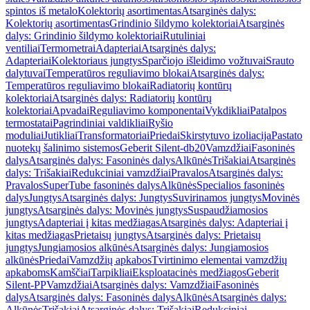
spintos iš metalo
Kolektorių asortimentas
Atsarginės dalys:
Kolektorių asortimentas
Grindinio šildymo kolektoriai
Atsarginės
dalys: Grindinio šildymo kolektoriai
Rutuliniai
ventiliai
Termometrai
Adapteriai
Atsarginės dalys:
Adapteriai
Kolektoriaus jungtys
Sparčiojo išleidimo vožtuvai
Srauto
dalytuvai
Temperatūros reguliavimo blokai
Atsarginės dalys:
Temperatūros reguliavimo blokai
Radiatorių kontūrų
kolektoriai
Atsarginės dalys: Radiatorių kontūrų
kolektoriai
Apvadai
Reguliavimo komponentai
Vykdikliai
Patalpos
termostatai
Pagrindiniai valdikliai
Ryšio
moduliai
Jutikliai
Transformatoriai
Priedai
Skirstytuvo izoliacija
Pastato
nuotekų šalinimo sistemos
Geberit Silent-db20
Vamzdžiai
Fasoninės
dalys
Atsarginės dalys: Fasoninės dalys
Alkūnės
Trišakiai
Atsarginės
dalys: Trišakiai
Redukciniai vamzdžiai
Pravalos
Atsarginės dalys:
Pravalos
SuperTube fasoninės dalys
Alkūnės
Specialios fasoninės
dalys
Jungtys
Atsarginės dalys: Jungtys
Suvirinamos jungtys
Movinės
jungtys
Atsarginės dalys: Movinės jungtys
Suspaudžiamosios
jungtys
Adapteriai į kitas medžiagas
Atsarginės dalys: Adapteriai į
kitas medžiagas
Prietaisų jungtys
Atsarginės dalys: Prietaisų
jungtys
Jungiamosios alkūnės
Atsarginės dalys: Jungiamosios
alkūnės
Priedai
Vamzdžių apkabos
Tvirtinimo elementai vamzdžių
apkaboms
Kamščiai
Tarpikliai
Eksploatacinės medžiagos
Geberit
Silent-PP
Vamzdžiai
Atsarginės dalys: Vamzdžiai
Fasoninės
dalys
Atsarginės dalys: Fasoninės dalys
Alkūnės
Atsarginės dalys:
Alkūnės
Trišakiai
Atsarginės dalys: Trišakiai
Redukciniai