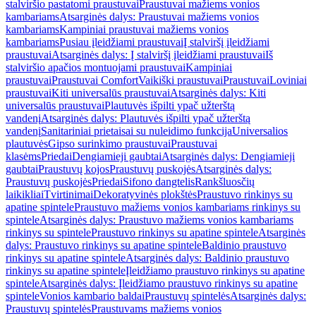
stalviršio pastatomi praustuvai
Praustuvai mažiems vonios
kambariams
Atsarginės dalys: Praustuvai mažiems vonios
kambariams
Kampiniai praustuvai mažiems vonios
kambariams
Pusiau įleidžiami praustuvai
Į stalviršį įleidžiami
praustuvai
Atsarginės dalys: Į stalviršį įleidžiami praustuvai
Iš
stalviršio apačios montuojami praustuvai
Kampiniai
praustuvai
Praustuvai Comfort
Vaikiški praustuvai
Praustuvai
Loviniai
praustuvai
Kiti universalūs praustuvai
Atsarginės dalys: Kiti
universalūs praustuvai
Plautuvės išpilti ypač užterštą
vandenį
Atsarginės dalys: Plautuvės išpilti ypač užterštą
vandenį
Sanitariniai prietaisai su nuleidimo funkcija
Universalios
plautuvės
Gipso surinkimo praustuvai
Praustuvai
klasėms
Priedai
Dengiamieji gaubtai
Atsarginės dalys: Dengiamieji
gaubtai
Praustuvų kojos
Praustuvų puskojės
Atsarginės dalys:
Praustuvų puskojės
Priedai
Sifono dangtelis
Rankšluosčių
laikikliai
Tvirtinimai
Dekoratyvinės plokštės
Praustuvo rinkinys su
apatine spintele
Praustuvo mažiems vonios kambariams rinkinys su
spintele
Atsarginės dalys: Praustuvo mažiems vonios kambariams
rinkinys su spintele
Praustuvo rinkinys su apatine spintele
Atsarginės
dalys: Praustuvo rinkinys su apatine spintele
Baldinio praustuvo
rinkinys su apatine spintele
Atsarginės dalys: Baldinio praustuvo
rinkinys su apatine spintele
Įleidžiamo praustuvo rinkinys su apatine
spintele
Atsarginės dalys: Įleidžiamo praustuvo rinkinys su apatine
spintele
Vonios kambario baldai
Praustuvų spintelės
Atsarginės dalys:
Praustuvų spintelės
Praustuvams mažiems vonios