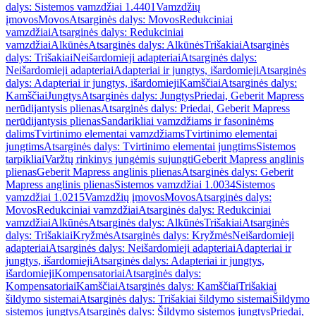
dalys: Sistemos vamzdžiai 1.4401
Vamzdžių
įmovos
Movos
Atsarginės dalys: Movos
Redukciniai
vamzdžiai
Atsarginės dalys: Redukciniai
vamzdžiai
Alkūnės
Atsarginės dalys: Alkūnės
Trišakiai
Atsarginės
dalys: Trišakiai
Neišardomieji adapteriai
Atsarginės dalys:
Neišardomieji adapteriai
Adapteriai ir jungtys, išardomieji
Atsarginės
dalys: Adapteriai ir jungtys, išardomieji
Kamščiai
Atsarginės dalys:
Kamščiai
Jungtys
Atsarginės dalys: Jungtys
Priedai, Geberit Mapress
nerūdijantysis plienas
Atsarginės dalys: Priedai, Geberit Mapress
nerūdijantysis plienas
Sandarikliai vamzdžiams ir fasoninėms
dalims
Tvirtinimo elementai vamzdžiams
Tvirtinimo elementai
jungtims
Atsarginės dalys: Tvirtinimo elementai jungtims
Sistemos
tarpikliai
Varžtų rinkinys jungėmis sujungti
Geberit Mapress anglinis
plienas
Geberit Mapress anglinis plienas
Atsarginės dalys: Geberit
Mapress anglinis plienas
Sistemos vamzdžiai 1.0034
Sistemos
vamzdžiai 1.0215
Vamzdžių įmovos
Movos
Atsarginės dalys:
Movos
Redukciniai vamzdžiai
Atsarginės dalys: Redukciniai
vamzdžiai
Alkūnės
Atsarginės dalys: Alkūnės
Trišakiai
Atsarginės
dalys: Trišakiai
Kryžmės
Atsarginės dalys: Kryžmės
Neišardomieji
adapteriai
Atsarginės dalys: Neišardomieji adapteriai
Adapteriai ir
jungtys, išardomieji
Atsarginės dalys: Adapteriai ir jungtys,
išardomieji
Kompensatoriai
Atsarginės dalys:
Kompensatoriai
Kamščiai
Atsarginės dalys: Kamščiai
Trišakiai
šildymo sistemai
Atsarginės dalys: Trišakiai šildymo sistemai
Šildymo
sistemos jungtys
Atsarginės dalys: Šildymo sistemos jungtys
Priedai,