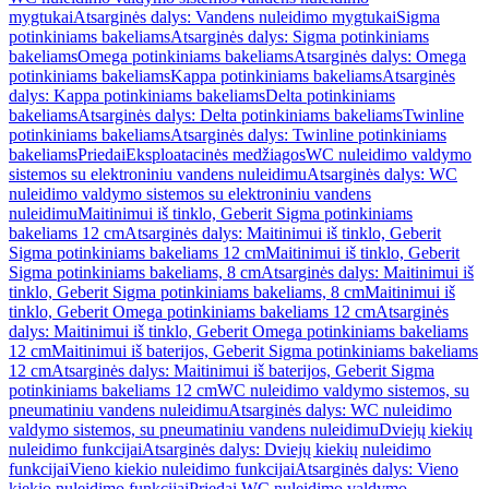
mygtukai
Atsarginės dalys: Vandens nuleidimo mygtukai
Sigma
potinkiniams bakeliams
Atsarginės dalys: Sigma potinkiniams
bakeliams
Omega potinkiniams bakeliams
Atsarginės dalys: Omega
potinkiniams bakeliams
Kappa potinkiniams bakeliams
Atsarginės
dalys: Kappa potinkiniams bakeliams
Delta potinkiniams
bakeliams
Atsarginės dalys: Delta potinkiniams bakeliams
Twinline
potinkiniams bakeliams
Atsarginės dalys: Twinline potinkiniams
bakeliams
Priedai
Eksploatacinės medžiagos
WC nuleidimo valdymo
sistemos su elektroniniu vandens nuleidimu
Atsarginės dalys: WC
nuleidimo valdymo sistemos su elektroniniu vandens
nuleidimu
Maitinimui iš tinklo, Geberit Sigma potinkiniams
bakeliams 12 cm
Atsarginės dalys: Maitinimui iš tinklo, Geberit
Sigma potinkiniams bakeliams 12 cm
Maitinimui iš tinklo, Geberit
Sigma potinkiniams bakeliams, 8 cm
Atsarginės dalys: Maitinimui iš
tinklo, Geberit Sigma potinkiniams bakeliams, 8 cm
Maitinimui iš
tinklo, Geberit Omega potinkiniams bakeliams 12 cm
Atsarginės
dalys: Maitinimui iš tinklo, Geberit Omega potinkiniams bakeliams
12 cm
Maitinimui iš baterijos, Geberit Sigma potinkiniams bakeliams
12 cm
Atsarginės dalys: Maitinimui iš baterijos, Geberit Sigma
potinkiniams bakeliams 12 cm
WC nuleidimo valdymo sistemos, su
pneumatiniu vandens nuleidimu
Atsarginės dalys: WC nuleidimo
valdymo sistemos, su pneumatiniu vandens nuleidimu
Dviejų kiekių
nuleidimo funkcijai
Atsarginės dalys: Dviejų kiekių nuleidimo
funkcijai
Vieno kiekio nuleidimo funkcijai
Atsarginės dalys: Vieno
kiekio nuleidimo funkcijai
Priedai WC nuleidimo valdymo