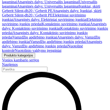
lagaminai
Atsarginės dalys: Universalūs lagaminai
Universalūs
lagaminai
Atsarginės dalys: Universalūs lagaminai
Įrankiai, skirti
Geberit Silent-db20 / Geberit PE
Atsarginės dalys: Įrankiai, skirti
Geberit Silent-db20 / Geberit PE
Elektriniai suvirinimo
įrankiai
Atsarginės dalys: Elektriniai suvirinimo įrankiai
Elektrinių
suvirinimo įrankių priedai
Kontaktinio suvirinimo įrankiai
Atsarginės
dalys: Kontaktinio suvirinimo įrankiai
Kontaktinio suvirinimo įrankių
priedai
Atsarginės dalys: Kontaktinio suvirinimo įrankių
priedai
Vamzdžių apdirbimo įrankiai
Atsarginės dalys: Vamzdžių
apdirbimo įrankiai
Vamzdžių apdirbimo įrankių priedai
Atsarginės
dalys: Vamzdžių apdirbimo įrankių priedai
Nuotolinė
kontrolė
Nuotolinio valdymo įrenginiai
Produkto kategorijos
Vonios kambario serijos
Naujienos