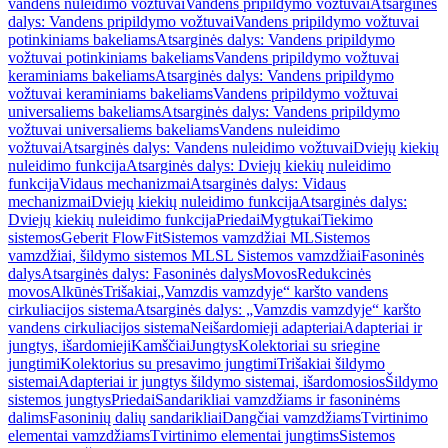
vandens nuleidimo vožtuvai
Vandens pripildymo vožtuvai
Atsarginės
dalys: Vandens pripildymo vožtuvai
Vandens pripildymo vožtuvai
potinkiniams bakeliams
Atsarginės dalys: Vandens pripildymo
vožtuvai potinkiniams bakeliams
Vandens pripildymo vožtuvai
keraminiams bakeliams
Atsarginės dalys: Vandens pripildymo
vožtuvai keraminiams bakeliams
Vandens pripildymo vožtuvai
universaliems bakeliams
Atsarginės dalys: Vandens pripildymo
vožtuvai universaliems bakeliams
Vandens nuleidimo
vožtuvai
Atsarginės dalys: Vandens nuleidimo vožtuvai
Dviejų kiekių
nuleidimo funkcija
Atsarginės dalys: Dviejų kiekių nuleidimo
funkcija
Vidaus mechanizmai
Atsarginės dalys: Vidaus
mechanizmai
Dviejų kiekių nuleidimo funkcija
Atsarginės dalys:
Dviejų kiekių nuleidimo funkcija
Priedai
Mygtukai
Tiekimo
sistemos
Geberit FlowFit
Sistemos vamzdžiai ML
Sistemos
vamzdžiai, šildymo sistemos ML
SL Sistemos vamzdžiai
Fasoninės
dalys
Atsarginės dalys: Fasoninės dalys
Movos
Redukcinės
movos
Alkūnės
Trišakiai
„Vamzdis vamzdyje“ karšto vandens
cirkuliacijos sistema
Atsarginės dalys: „Vamzdis vamzdyje“ karšto
vandens cirkuliacijos sistema
Neišardomieji adapteriai
Adapteriai ir
jungtys, išardomieji
Kamščiai
Jungtys
Kolektoriai su sriegine
jungtimi
Kolektorius su presavimo jungtimi
Trišakiai šildymo
sistemai
Adapteriai ir jungtys šildymo sistemai, išardomosios
Šildymo
sistemos jungtys
Priedai
Sandarikliai vamzdžiams ir fasoninėms
dalims
Fasoninių dalių sandarikliai
Dangčiai vamzdžiams
Tvirtinimo
elementai vamzdžiams
Tvirtinimo elementai jungtims
Sistemos