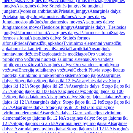
medžiagas
Atsarginės dalys: Adapteriai į kitas medžiagas
Srieginės
jungtys
Atsarginės dalys: Srieginės jungtys
Sujungimai
jungėmis
Įvorės su antbriauniu
Prietaisų jungtys
Atsarginės dalys:
Prietaisų jungtys
Jungiamosios alkūnės
Atsarginės dalys:
Jungiamosios alkūnės
Jungiamosios movos
Atsarginės dalys:
Jungiamosios movos
Tiesiosios jungtys
Atsarginės dalys: Tiesiosios
jungtys
P-formos sifonai
Atsarginės dalys: P-formos sifonai
Sraigės
formos sifonai
Atsarginės dalys: Sraigės formos
sifonai
Priedai
Vamzdžių apkabos
Tvirtinimo elementai vamzdžių
apkaboms
Laikantieji loviai
Kamščiai
Tarpikliai
Apsauginės
montavimo dėžutės
Eksploatacinės medžiagos
Oro vandens
pripildymo vožtuvai nuotekų šalinimo sistemai
Oro vandens
pripildymo vožtuvai
Atsarginės dalys: Oro vandens pripildymo
vožtuvai
Energiją sulaikantys vožtuvai
Geberit Pluvia stogo lietaus
nuotekų surinkimo ir nukreipimo sistema
Stogo įlajos
Atsarginės
dalys: Stogo įlajos
Stogo įlajos iki 12 l/s
Atsarginės dalys: Stogo
įlajos iki 12 l/s
Stogo įlajos iki 25 l/s
Atsarginės dalys: Stogo įlajos iki
25 l/s
Stogo įlajos iki 100 l/s
Atsarginės dalys: Stogo įlajos iki 100
l/s
Stogo įlajos latakams
Atsarginės dalys: Stogo įlajos latakams
Stogo
įlajos iki 12 l/s
Atsarginės dalys: Stogo įlajos iki 12 l/s
Stogo įlajos iki
25 l/s
Atsarginės dalys: Stogo įlajos iki 25 l/s
Garo izoliacijos
tvirtinimo elementai
Atsarginės dalys: Garo izoliacijos tvirtinimo
elementai
Stogo įlajoms iki 12 l/s
Atsarginės dalys: Stogo įlajoms iki
12 l/s
Stogo įlajoms iki 25 l/s
Avariniai persipylimo įtaisai
Atsarginės
dalys: Avariniai persipylimo įtaisai
Stogo įlajoms iki 12 l/s
Atsarginės