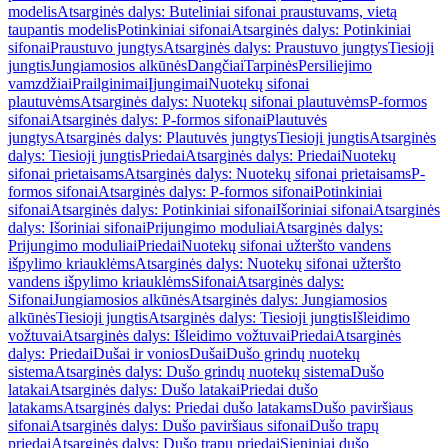
modelis
Atsarginės dalys: Buteliniai sifonai praustuvams, vietą
taupantis modelis
Potinkiniai sifonai
Atsarginės dalys: Potinkiniai
sifonai
Praustuvo jungtys
Atsarginės dalys: Praustuvo jungtys
Tiesioji
jungtis
Jungiamosios alkūnės
Dangčiai
Tarpinės
Persiliejimo
vamzdžiai
Prailginimai
Įjungimai
Nuotekų sifonai
plautuvėms
Atsarginės dalys: Nuotekų sifonai plautuvėms
P-formos
sifonai
Atsarginės dalys: P-formos sifonai
Plautuvės
jungtys
Atsarginės dalys: Plautuvės jungtys
Tiesioji jungtis
Atsarginės
dalys: Tiesioji jungtis
Priedai
Atsarginės dalys: Priedai
Nuotekų
sifonai prietaisams
Atsarginės dalys: Nuotekų sifonai prietaisams
P-
formos sifonai
Atsarginės dalys: P-formos sifonai
Potinkiniai
sifonai
Atsarginės dalys: Potinkiniai sifonai
Išoriniai sifonai
Atsarginės
dalys: Išoriniai sifonai
Prijungimo moduliai
Atsarginės dalys:
Prijungimo moduliai
Priedai
Nuotekų sifonai užteršto vandens
išpylimo kriauklėms
Atsarginės dalys: Nuotekų sifonai užteršto
vandens išpylimo kriauklėms
Sifonai
Atsarginės dalys:
Sifonai
Jungiamosios alkūnės
Atsarginės dalys: Jungiamosios
alkūnės
Tiesioji jungtis
Atsarginės dalys: Tiesioji jungtis
Išleidimo
vožtuvai
Atsarginės dalys: Išleidimo vožtuvai
Priedai
Atsarginės
dalys: Priedai
Dušai ir vonios
Dušai
Dušo grindų nuotekų
sistema
Atsarginės dalys: Dušo grindų nuotekų sistema
Dušo
latakai
Atsarginės dalys: Dušo latakai
Priedai dušo
latakams
Atsarginės dalys: Priedai dušo latakams
Dušo paviršiaus
sifonai
Atsarginės dalys: Dušo paviršiaus sifonai
Dušo trapų
priedai
Atsarginės dalys: Dušo trapų priedai
Sieniniai dušo