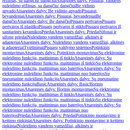
rėžimas, su dangčiu/ dangčiui
Atsarginės dalys: Pisuarai, vandens
nuleidimo rėžimas, su dangčiu/ dangčiui
Be vidinio
apvado
Atsarginės dalys: Be vidinio apvado
Pisuarai,
bevandeniai
Atsarginės dalys: Pisuarai, bevandeniai
Be
dangčio
Atsarginės dalys: Be dangčio
Pisuarų pertvaros
Pisuarų
pertvaros iš plastiko
Pisuarų pertvaros iš stiklo
Pisuarų pertvaros iš
sanitarinės keramikos
Priedai
Atsarginės dalys: Priedai
Sifonai ir
sifonų priedai
Nuleidimo vandens vamzdžiai, alkūnės ir
adapteriai
Atsarginės dalys: Nuleidimo vandens vamzdžiai, alkūnės
ir adapteriai
Tvirtinimai
Pisuarų valdymo sistemos
Potinkinis
montavimas
Atsarginės dalys: Potinkinis montavimas
Su elektronine
nuleidimo funkcija, maitinimas iš tinklo
Atsarginės dalys: Su
elektronine nuleidimo funkcija, maitinimas iš tinklo
Su elektronine
nuleidimo funkcija, maitinimas nuo baterijos
Atsarginės dalys: Su
elektronine nuleidimo funkcija, maitinimas nuo baterijos
Su
pneumatine nuleidimo funkcija
Atsarginės dalys: Su pneumatine
nuleidimo funkcija
Basic
Atsarginės dalys: Basic
Išorinis
montavimas
Atsarginės dalys: Išorinis montavimas
Su elektronine
nuleidimo funkcija, maitinimas iš tinklo
Atsarginės dalys: Su
elektronine nuleidimo funkcija, maitinimas iš tinklo
Su elektronine
nuleidimo funkcija, maitinimas nuo baterijos
Atsarginės dalys: Su
elektronine nuleidimo funkcija, maitinimas nuo
baterijos
Priedai
Atsarginės dalys: Priedai
Potinkinio montavimo ir
keitimo rinkiniai
Atsarginės dalys: Potinkinio montavimo ir keitimo
rinkiniai
Nuleidimo vandens vamzdžiai, alkūnės ir