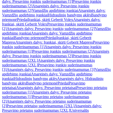
dalys: Presavimo įrankių suderinamumas [1]
Presavimo įrankių
suderinamumas [2]
Atsarginės dalys: Presavimo įrankių
suderinamumas [2]
Vamzdžių apdirbimo įrankiai
Atsarginės dalys:
Vamzdžių apdirbimo įrankiai
Hidraulinių bandymų aklės
Bandymo
priemonė
Priedai
Įrankiai, skirti Geberit Volex
Atsarginės dalys:
Įrankiai, skirti Geberit Volex
Presavimo įrankių suderinamumas
[2]
Atsarginės dalys: Presavimo įrankių suderinamumas [2]
Vamzdžių
apdirbimo įrankiai
Atsarginės dalys: Vamzdžių apdirbimo
įrankiai
Bandymo priemonė
Priedai
Įrankiai, skirti Geberit
Mapress
Atsarginės dalys: Įrankiai, skirti Geberit Mapress
Presavimo
įrankių suderinamumas [1]
Atsarginės dalys: Presavimo įrankių
suderinamumas [1]
Presavimo įrankių suderinamumas [2]
Atsarginės
dalys: Presavimo įrankių suderinamumas [2]
Presavimo įrankių
suderinamumas [2XL]
Atsarginės dalys: Presavimo įrankių
suderinamumas [2XL]
Presavimo įrankių suderinamumas
[3]
Atsarginės dalys: Presavimo įrankių suderinamumas [3]
Vamzdžių
apdirbimo įrankiai
Atsarginės dalys: Vamzdžių apdirbimo
įrankiai
Hidraulinių bandymų aklės
Atsarginės dalys: Hidraulinių
bandymų aklės
Bandymo priemonė
Priedai
Presavimo
prietaisai
Atsarginės dalys: Presavimo prietaisai
Presavimo prietaisų
suderinamumas [1]
Atsarginės dalys: Presavimo prietaisų
suderinamumas [1]
Presavimo prietaisų suderinamumas
[2]
Atsarginės dalys: Presavimo prietaisų suderinamumas
[2]
Presavimo prietaisų suderinamumas [2XL]
Atsarginės dalys:
Presavimo prietaisų suderinamumas [2XL]
Universalūs