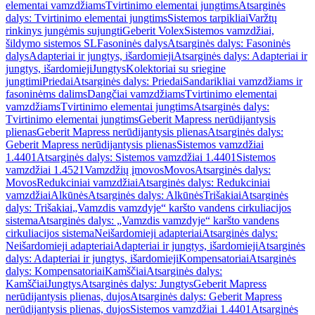
elementai vamzdžiams
Tvirtinimo elementai jungtims
Atsarginės
dalys: Tvirtinimo elementai jungtims
Sistemos tarpikliai
Varžtų
rinkinys jungėmis sujungti
Geberit Volex
Sistemos vamzdžiai,
šildymo sistemos SL
Fasoninės dalys
Atsarginės dalys: Fasoninės
dalys
Adapteriai ir jungtys, išardomieji
Atsarginės dalys: Adapteriai ir
jungtys, išardomieji
Jungtys
Kolektoriai su sriegine
jungtimi
Priedai
Atsarginės dalys: Priedai
Sandarikliai vamzdžiams ir
fasoninėms dalims
Dangčiai vamzdžiams
Tvirtinimo elementai
vamzdžiams
Tvirtinimo elementai jungtims
Atsarginės dalys:
Tvirtinimo elementai jungtims
Geberit Mapress nerūdijantysis
plienas
Geberit Mapress nerūdijantysis plienas
Atsarginės dalys:
Geberit Mapress nerūdijantysis plienas
Sistemos vamzdžiai
1.4401
Atsarginės dalys: Sistemos vamzdžiai 1.4401
Sistemos
vamzdžiai 1.4521
Vamzdžių įmovos
Movos
Atsarginės dalys:
Movos
Redukciniai vamzdžiai
Atsarginės dalys: Redukciniai
vamzdžiai
Alkūnės
Atsarginės dalys: Alkūnės
Trišakiai
Atsarginės
dalys: Trišakiai
„Vamzdis vamzdyje“ karšto vandens cirkuliacijos
sistema
Atsarginės dalys: „Vamzdis vamzdyje“ karšto vandens
cirkuliacijos sistema
Neišardomieji adapteriai
Atsarginės dalys:
Neišardomieji adapteriai
Adapteriai ir jungtys, išardomieji
Atsarginės
dalys: Adapteriai ir jungtys, išardomieji
Kompensatoriai
Atsarginės
dalys: Kompensatoriai
Kamščiai
Atsarginės dalys:
Kamščiai
Jungtys
Atsarginės dalys: Jungtys
Geberit Mapress
nerūdijantysis plienas, dujos
Atsarginės dalys: Geberit Mapress
nerūdijantysis plienas, dujos
Sistemos vamzdžiai 1.4401
Atsarginės