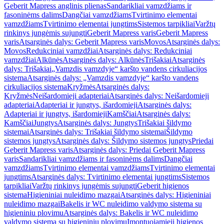
Geberit Mapress anglinis plienas
Sandarikliai vamzdžiams ir
fasoninėms dalims
Dangčiai vamzdžiams
Tvirtinimo elementai
vamzdžiams
Tvirtinimo elementai jungtims
Sistemos tarpikliai
Varžtų
rinkinys jungėmis sujungti
Geberit Mapress varis
Geberit Mapress
varis
Atsarginės dalys: Geberit Mapress varis
Movos
Atsarginės dalys:
Movos
Redukciniai vamzdžiai
Atsarginės dalys: Redukciniai
vamzdžiai
Alkūnės
Atsarginės dalys: Alkūnės
Trišakiai
Atsarginės
dalys: Trišakiai
„Vamzdis vamzdyje“ karšto vandens cirkuliacijos
sistema
Atsarginės dalys: „Vamzdis vamzdyje“ karšto vandens
cirkuliacijos sistema
Kryžmės
Atsarginės dalys:
Kryžmės
Neišardomieji adapteriai
Atsarginės dalys: Neišardomieji
adapteriai
Adapteriai ir jungtys, išardomieji
Atsarginės dalys:
Adapteriai ir jungtys, išardomieji
Kamščiai
Atsarginės dalys:
Kamščiai
Jungtys
Atsarginės dalys: Jungtys
Trišakiai šildymo
sistemai
Atsarginės dalys: Trišakiai šildymo sistemai
Šildymo
sistemos jungtys
Atsarginės dalys: Šildymo sistemos jungtys
Priedai
Geberit Mapress varis
Atsarginės dalys: Priedai Geberit Mapress
varis
Sandarikliai vamzdžiams ir fasoninėms dalims
Dangčiai
vamzdžiams
Tvirtinimo elementai vamzdžiams
Tvirtinimo elementai
jungtims
Atsarginės dalys: Tvirtinimo elementai jungtims
Sistemos
tarpikliai
Varžtų rinkinys jungėmis sujungti
Geberit higienos
sistema
Higieniniai nuleidimo mazgai
Atsarginės dalys: Higieniniai
nuleidimo mazgai
Bakelis ir WC nuleidimo valdymo sistema su
higieniniu plovimu
Atsarginės dalys: Bakelis ir WC nuleidimo
valdymo sistema su higieniniu plovimu
Įmontuojamieji higienos