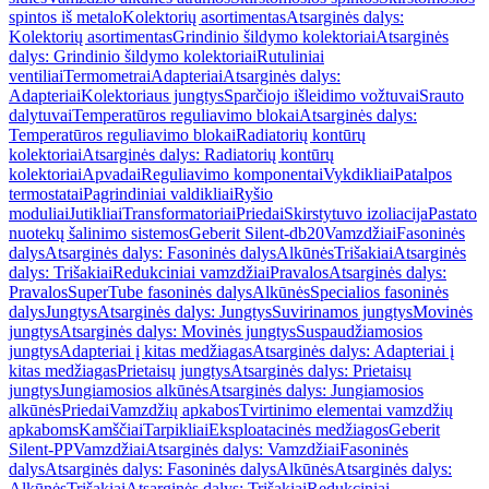
spintos iš metalo
Kolektorių asortimentas
Atsarginės dalys:
Kolektorių asortimentas
Grindinio šildymo kolektoriai
Atsarginės
dalys: Grindinio šildymo kolektoriai
Rutuliniai
ventiliai
Termometrai
Adapteriai
Atsarginės dalys:
Adapteriai
Kolektoriaus jungtys
Sparčiojo išleidimo vožtuvai
Srauto
dalytuvai
Temperatūros reguliavimo blokai
Atsarginės dalys:
Temperatūros reguliavimo blokai
Radiatorių kontūrų
kolektoriai
Atsarginės dalys: Radiatorių kontūrų
kolektoriai
Apvadai
Reguliavimo komponentai
Vykdikliai
Patalpos
termostatai
Pagrindiniai valdikliai
Ryšio
moduliai
Jutikliai
Transformatoriai
Priedai
Skirstytuvo izoliacija
Pastato
nuotekų šalinimo sistemos
Geberit Silent-db20
Vamzdžiai
Fasoninės
dalys
Atsarginės dalys: Fasoninės dalys
Alkūnės
Trišakiai
Atsarginės
dalys: Trišakiai
Redukciniai vamzdžiai
Pravalos
Atsarginės dalys:
Pravalos
SuperTube fasoninės dalys
Alkūnės
Specialios fasoninės
dalys
Jungtys
Atsarginės dalys: Jungtys
Suvirinamos jungtys
Movinės
jungtys
Atsarginės dalys: Movinės jungtys
Suspaudžiamosios
jungtys
Adapteriai į kitas medžiagas
Atsarginės dalys: Adapteriai į
kitas medžiagas
Prietaisų jungtys
Atsarginės dalys: Prietaisų
jungtys
Jungiamosios alkūnės
Atsarginės dalys: Jungiamosios
alkūnės
Priedai
Vamzdžių apkabos
Tvirtinimo elementai vamzdžių
apkaboms
Kamščiai
Tarpikliai
Eksploatacinės medžiagos
Geberit
Silent-PP
Vamzdžiai
Atsarginės dalys: Vamzdžiai
Fasoninės
dalys
Atsarginės dalys: Fasoninės dalys
Alkūnės
Atsarginės dalys:
Alkūnės
Trišakiai
Atsarginės dalys: Trišakiai
Redukciniai