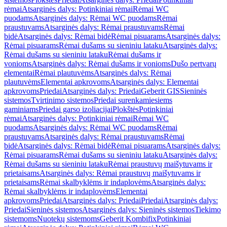
rėmai
Atsarginės dalys: Potinkiniai rėmai
Rėmai WC
puodams
Atsarginės dalys: Rėmai WC puodams
Rėmai
praustuvams
Atsarginės dalys: Rėmai praustuvams
Rėmai
bidė
Atsarginės dalys: Rėmai bidė
Rėmai pisuarams
Atsarginės dalys:
Rėmai pisuarams
Rėmai dušams su sieniniu lataku
Atsarginės dalys:
Rėmai dušams su sieniniu lataku
Rėmai dušams ir
vonioms
Atsarginės dalys: Rėmai dušams ir vonioms
Dušo pertvarų
elementai
Rėmai plautuvėms
Atsarginės dalys: Rėmai
plautuvėms
Elementai apkrovoms
Atsarginės dalys: Elementai
apkrovoms
Priedai
Atsarginės dalys: Priedai
Geberit GIS
Sieninės
sistemos
Tvirtinimo sistemos
Priedai surenkamiesiems
gaminiams
Priedai garso izoliacijai
Plokštės
Potinkiniai
rėmai
Atsarginės dalys: Potinkiniai rėmai
Rėmai WC
puodams
Atsarginės dalys: Rėmai WC puodams
Rėmai
praustuvams
Atsarginės dalys: Rėmai praustuvams
Rėmai
bidė
Atsarginės dalys: Rėmai bidė
Rėmai pisuarams
Atsarginės dalys:
Rėmai pisuarams
Rėmai dušams su sieniniu lataku
Atsarginės dalys:
Rėmai dušams su sieniniu lataku
Rėmai praustuvų maišytuvams ir
prietaisams
Atsarginės dalys: Rėmai praustuvų maišytuvams ir
prietaisams
Rėmai skalbyklėms ir indaplovėms
Atsarginės dalys:
Rėmai skalbyklėms ir indaplovėms
Elementai
apkrovoms
Priedai
Atsarginės dalys: Priedai
Priedai
Atsarginės dalys:
Priedai
Sieninės sistemos
Atsarginės dalys: Sieninės sistemos
Tiekimo
sistemoms
Nuotekų sistemoms
Geberit Kombifix
Potinkiniai