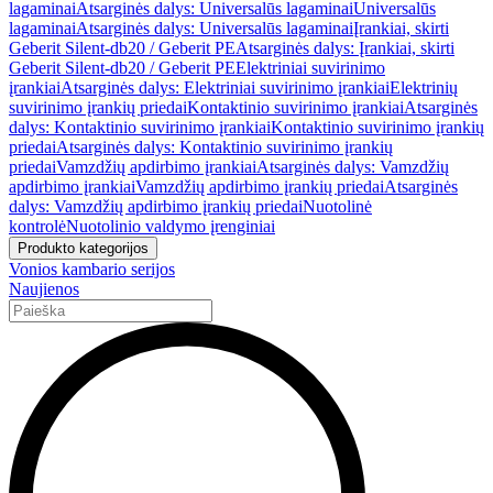
lagaminai
Atsarginės dalys: Universalūs lagaminai
Universalūs
lagaminai
Atsarginės dalys: Universalūs lagaminai
Įrankiai, skirti
Geberit Silent-db20 / Geberit PE
Atsarginės dalys: Įrankiai, skirti
Geberit Silent-db20 / Geberit PE
Elektriniai suvirinimo
įrankiai
Atsarginės dalys: Elektriniai suvirinimo įrankiai
Elektrinių
suvirinimo įrankių priedai
Kontaktinio suvirinimo įrankiai
Atsarginės
dalys: Kontaktinio suvirinimo įrankiai
Kontaktinio suvirinimo įrankių
priedai
Atsarginės dalys: Kontaktinio suvirinimo įrankių
priedai
Vamzdžių apdirbimo įrankiai
Atsarginės dalys: Vamzdžių
apdirbimo įrankiai
Vamzdžių apdirbimo įrankių priedai
Atsarginės
dalys: Vamzdžių apdirbimo įrankių priedai
Nuotolinė
kontrolė
Nuotolinio valdymo įrenginiai
Produkto kategorijos
Vonios kambario serijos
Naujienos