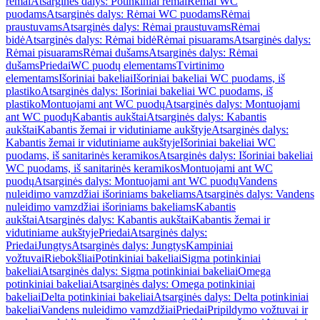
rėmai
Atsarginės dalys: Potinkiniai rėmai
Rėmai WC
puodams
Atsarginės dalys: Rėmai WC puodams
Rėmai
praustuvams
Atsarginės dalys: Rėmai praustuvams
Rėmai
bidė
Atsarginės dalys: Rėmai bidė
Rėmai pisuarams
Atsarginės dalys:
Rėmai pisuarams
Rėmai dušams
Atsarginės dalys: Rėmai
dušams
Priedai
WC puodų elementams
Tvirtinimo
elementams
Išoriniai bakeliai
Išoriniai bakeliai WC puodams, iš
plastiko
Atsarginės dalys: Išoriniai bakeliai WC puodams, iš
plastiko
Montuojami ant WC puodų
Atsarginės dalys: Montuojami
ant WC puodų
Kabantis aukštai
Atsarginės dalys: Kabantis
aukštai
Kabantis žemai ir vidutiniame aukštyje
Atsarginės dalys:
Kabantis žemai ir vidutiniame aukštyje
Išoriniai bakeliai WC
puodams, iš sanitarinės keramikos
Atsarginės dalys: Išoriniai bakeliai
WC puodams, iš sanitarinės keramikos
Montuojami ant WC
puodų
Atsarginės dalys: Montuojami ant WC puodų
Vandens
nuleidimo vamzdžiai išoriniams bakeliams
Atsarginės dalys: Vandens
nuleidimo vamzdžiai išoriniams bakeliams
Kabantis
aukštai
Atsarginės dalys: Kabantis aukštai
Kabantis žemai ir
vidutiniame aukštyje
Priedai
Atsarginės dalys:
Priedai
Jungtys
Atsarginės dalys: Jungtys
Kampiniai
vožtuvai
Riebokšliai
Potinkiniai bakeliai
Sigma potinkiniai
bakeliai
Atsarginės dalys: Sigma potinkiniai bakeliai
Omega
potinkiniai bakeliai
Atsarginės dalys: Omega potinkiniai
bakeliai
Delta potinkiniai bakeliai
Atsarginės dalys: Delta potinkiniai
bakeliai
Vandens nuleidimo vamzdžiai
Priedai
Pripildymo vožtuvai ir