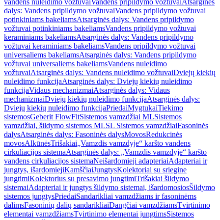
vandens nuleidimo vožtuvai
Vandens pripildymo vožtuvai
Atsarginės
dalys: Vandens pripildymo vožtuvai
Vandens pripildymo vožtuvai
potinkiniams bakeliams
Atsarginės dalys: Vandens pripildymo
vožtuvai potinkiniams bakeliams
Vandens pripildymo vožtuvai
keraminiams bakeliams
Atsarginės dalys: Vandens pripildymo
vožtuvai keraminiams bakeliams
Vandens pripildymo vožtuvai
universaliems bakeliams
Atsarginės dalys: Vandens pripildymo
vožtuvai universaliems bakeliams
Vandens nuleidimo
vožtuvai
Atsarginės dalys: Vandens nuleidimo vožtuvai
Dviejų kiekių
nuleidimo funkcija
Atsarginės dalys: Dviejų kiekių nuleidimo
funkcija
Vidaus mechanizmai
Atsarginės dalys: Vidaus
mechanizmai
Dviejų kiekių nuleidimo funkcija
Atsarginės dalys:
Dviejų kiekių nuleidimo funkcija
Priedai
Mygtukai
Tiekimo
sistemos
Geberit FlowFit
Sistemos vamzdžiai ML
Sistemos
vamzdžiai, šildymo sistemos ML
SL Sistemos vamzdžiai
Fasoninės
dalys
Atsarginės dalys: Fasoninės dalys
Movos
Redukcinės
movos
Alkūnės
Trišakiai
„Vamzdis vamzdyje“ karšto vandens
cirkuliacijos sistema
Atsarginės dalys: „Vamzdis vamzdyje“ karšto
vandens cirkuliacijos sistema
Neišardomieji adapteriai
Adapteriai ir
jungtys, išardomieji
Kamščiai
Jungtys
Kolektoriai su sriegine
jungtimi
Kolektorius su presavimo jungtimi
Trišakiai šildymo
sistemai
Adapteriai ir jungtys šildymo sistemai, išardomosios
Šildymo
sistemos jungtys
Priedai
Sandarikliai vamzdžiams ir fasoninėms
dalims
Fasoninių dalių sandarikliai
Dangčiai vamzdžiams
Tvirtinimo
elementai vamzdžiams
Tvirtinimo elementai jungtims
Sistemos