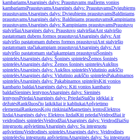
kambariams
Atsarginės dalys: Praustuvams mažiems vonios
kambariams
Praustuvams
Atsarginės dalys: Praustuvams
Dvigubiems
praustuvams
Atsarginės dalys: Dvigubiems praustuvams
Baldiniams
praustuvams
Atsarginės dalys: Baldiniams praustuvams
Kampiniams
praustuvams
Atsarginės dalys: Kampiniams praustuvams
Praustuvų
stalviršiai
Atsarginės dalys: Praustuvų stalviršiai
Ant stalviršio
pastatomam dubens formos praustuvui
Atsarginės dalys: Ant
stalviršio pastatomam dubens formos praustuvui
Ant stalviršio
pastatomam stačiakampiam praustuvui
Atsarginės dalys: Ant
stalviršio pastatomam stačiakampiam praustuvui
Šoninės
spintelės
Atsarginės dalys: Šoninės spintelės
Žemos šoninės
spintelės
Atsarginės dalys: Žemos šoninės spintelės
Aukštos
spintelės
Atsarginės dalys: Aukštos spintelės
Vidutinio aukščio
spintelės
Atsarginės dalys: Vidutinio aukščio spintelės
Pakabinamos
spintelės
Atsarginės dalys: Pakabinamos spintelės
Kiti vonios
kambario baldai
Atsarginės dalys: Kiti vonios kambario
baldai
Sieninės lentynos
Atsarginės dalys: Sieninės
lentynos
Priedai
Atsarginės dalys: Priedai
Stalčių įdėklai ir
dėžutės
Rankšluosčių laikikliai ir kabliukai
Apšvietimo
elementai
Rankenos
Kojų rinkiniai
Magnetinės lentos
Elektros
lizdai
Atsarginės dalys: Elektros lizdai
Kiti priedai
Veidrodžiai ir
veidrodinės spintelės
Veidrodžiai
Atsarginės dalys: Veidrodžiai
Su
integruotu apšvietimu
Atsarginės dalys: Su integruotu
apšvietimu
Veidrodinės spintelės
Atsarginės dalys: Veidrodinės
spintelės
Su integruotu apšvietimu
Atsarginės dalys: Su integruotu