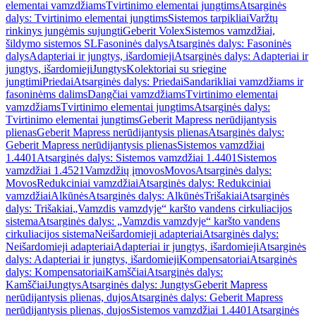
elementai vamzdžiams
Tvirtinimo elementai jungtims
Atsarginės
dalys: Tvirtinimo elementai jungtims
Sistemos tarpikliai
Varžtų
rinkinys jungėmis sujungti
Geberit Volex
Sistemos vamzdžiai,
šildymo sistemos SL
Fasoninės dalys
Atsarginės dalys: Fasoninės
dalys
Adapteriai ir jungtys, išardomieji
Atsarginės dalys: Adapteriai ir
jungtys, išardomieji
Jungtys
Kolektoriai su sriegine
jungtimi
Priedai
Atsarginės dalys: Priedai
Sandarikliai vamzdžiams ir
fasoninėms dalims
Dangčiai vamzdžiams
Tvirtinimo elementai
vamzdžiams
Tvirtinimo elementai jungtims
Atsarginės dalys:
Tvirtinimo elementai jungtims
Geberit Mapress nerūdijantysis
plienas
Geberit Mapress nerūdijantysis plienas
Atsarginės dalys:
Geberit Mapress nerūdijantysis plienas
Sistemos vamzdžiai
1.4401
Atsarginės dalys: Sistemos vamzdžiai 1.4401
Sistemos
vamzdžiai 1.4521
Vamzdžių įmovos
Movos
Atsarginės dalys:
Movos
Redukciniai vamzdžiai
Atsarginės dalys: Redukciniai
vamzdžiai
Alkūnės
Atsarginės dalys: Alkūnės
Trišakiai
Atsarginės
dalys: Trišakiai
„Vamzdis vamzdyje“ karšto vandens cirkuliacijos
sistema
Atsarginės dalys: „Vamzdis vamzdyje“ karšto vandens
cirkuliacijos sistema
Neišardomieji adapteriai
Atsarginės dalys:
Neišardomieji adapteriai
Adapteriai ir jungtys, išardomieji
Atsarginės
dalys: Adapteriai ir jungtys, išardomieji
Kompensatoriai
Atsarginės
dalys: Kompensatoriai
Kamščiai
Atsarginės dalys:
Kamščiai
Jungtys
Atsarginės dalys: Jungtys
Geberit Mapress
nerūdijantysis plienas, dujos
Atsarginės dalys: Geberit Mapress
nerūdijantysis plienas, dujos
Sistemos vamzdžiai 1.4401
Atsarginės