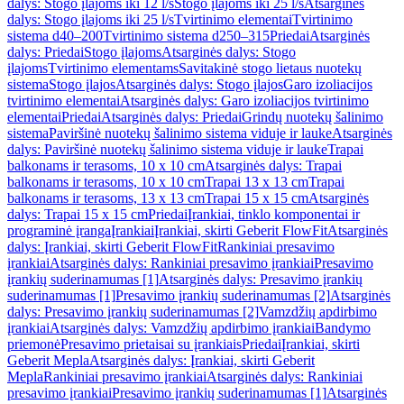
dalys: Stogo įlajoms iki 12 l/s
Stogo įlajoms iki 25 l/s
Atsarginės
dalys: Stogo įlajoms iki 25 l/s
Tvirtinimo elementai
Tvirtinimo
sistema d40–200
Tvirtinimo sistema d250–315
Priedai
Atsarginės
dalys: Priedai
Stogo įlajoms
Atsarginės dalys: Stogo
įlajoms
Tvirtinimo elementams
Savitakinė stogo lietaus nuotekų
sistema
Stogo įlajos
Atsarginės dalys: Stogo įlajos
Garo izoliacijos
tvirtinimo elementai
Atsarginės dalys: Garo izoliacijos tvirtinimo
elementai
Priedai
Atsarginės dalys: Priedai
Grindų nuotekų šalinimo
sistema
Paviršinė nuotekų šalinimo sistema viduje ir lauke
Atsarginės
dalys: Paviršinė nuotekų šalinimo sistema viduje ir lauke
Trapai
balkonams ir terasoms, 10 x 10 cm
Atsarginės dalys: Trapai
balkonams ir terasoms, 10 x 10 cm
Trapai 13 x 13 cm
Trapai
balkonams ir terasoms, 13 x 13 cm
Trapai 15 x 15 cm
Atsarginės
dalys: Trapai 15 x 15 cm
Priedai
Įrankiai, tinklo komponentai ir
programinė įranga
Įrankiai
Įrankiai, skirti Geberit FlowFit
Atsarginės
dalys: Įrankiai, skirti Geberit FlowFit
Rankiniai presavimo
įrankiai
Atsarginės dalys: Rankiniai presavimo įrankiai
Presavimo
įrankių suderinamumas [1]
Atsarginės dalys: Presavimo įrankių
suderinamumas [1]
Presavimo įrankių suderinamumas [2]
Atsarginės
dalys: Presavimo įrankių suderinamumas [2]
Vamzdžių apdirbimo
įrankiai
Atsarginės dalys: Vamzdžių apdirbimo įrankiai
Bandymo
priemonė
Presavimo prietaisai su įrankiais
Priedai
Įrankiai, skirti
Geberit Mepla
Atsarginės dalys: Įrankiai, skirti Geberit
Mepla
Rankiniai presavimo įrankiai
Atsarginės dalys: Rankiniai
presavimo įrankiai
Presavimo įrankių suderinamumas [1]
Atsarginės