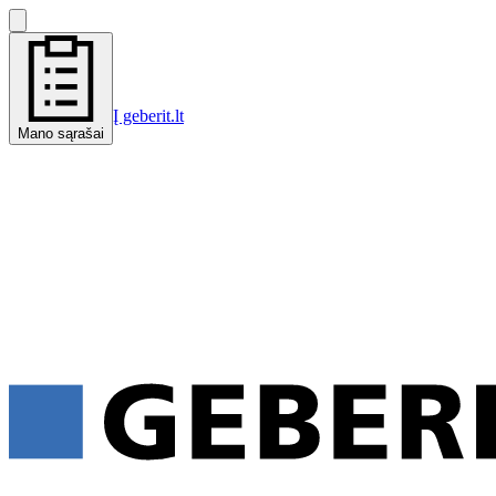
Į geberit.lt
Mano sąrašai