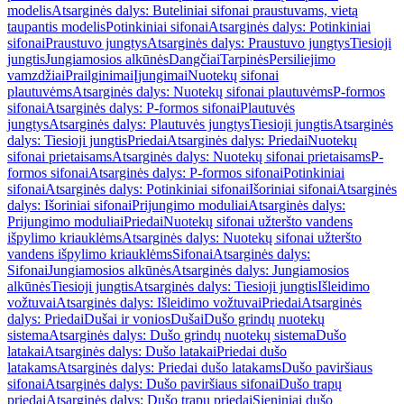
modelis
Atsarginės dalys: Buteliniai sifonai praustuvams, vietą
taupantis modelis
Potinkiniai sifonai
Atsarginės dalys: Potinkiniai
sifonai
Praustuvo jungtys
Atsarginės dalys: Praustuvo jungtys
Tiesioji
jungtis
Jungiamosios alkūnės
Dangčiai
Tarpinės
Persiliejimo
vamzdžiai
Prailginimai
Įjungimai
Nuotekų sifonai
plautuvėms
Atsarginės dalys: Nuotekų sifonai plautuvėms
P-formos
sifonai
Atsarginės dalys: P-formos sifonai
Plautuvės
jungtys
Atsarginės dalys: Plautuvės jungtys
Tiesioji jungtis
Atsarginės
dalys: Tiesioji jungtis
Priedai
Atsarginės dalys: Priedai
Nuotekų
sifonai prietaisams
Atsarginės dalys: Nuotekų sifonai prietaisams
P-
formos sifonai
Atsarginės dalys: P-formos sifonai
Potinkiniai
sifonai
Atsarginės dalys: Potinkiniai sifonai
Išoriniai sifonai
Atsarginės
dalys: Išoriniai sifonai
Prijungimo moduliai
Atsarginės dalys:
Prijungimo moduliai
Priedai
Nuotekų sifonai užteršto vandens
išpylimo kriauklėms
Atsarginės dalys: Nuotekų sifonai užteršto
vandens išpylimo kriauklėms
Sifonai
Atsarginės dalys:
Sifonai
Jungiamosios alkūnės
Atsarginės dalys: Jungiamosios
alkūnės
Tiesioji jungtis
Atsarginės dalys: Tiesioji jungtis
Išleidimo
vožtuvai
Atsarginės dalys: Išleidimo vožtuvai
Priedai
Atsarginės
dalys: Priedai
Dušai ir vonios
Dušai
Dušo grindų nuotekų
sistema
Atsarginės dalys: Dušo grindų nuotekų sistema
Dušo
latakai
Atsarginės dalys: Dušo latakai
Priedai dušo
latakams
Atsarginės dalys: Priedai dušo latakams
Dušo paviršiaus
sifonai
Atsarginės dalys: Dušo paviršiaus sifonai
Dušo trapų
priedai
Atsarginės dalys: Dušo trapų priedai
Sieniniai dušo