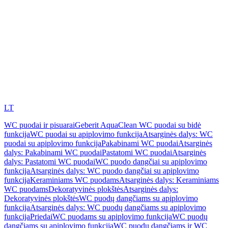
LT
WC puodai ir pisuarai
Geberit AquaClean WC puodai su bidė
funkcija
WC puodai su apiplovimo funkcija
Atsarginės dalys: WC
puodai su apiplovimo funkcija
Pakabinami WC puodai
Atsarginės
dalys: Pakabinami WC puodai
Pastatomi WC puodai
Atsarginės
dalys: Pastatomi WC puodai
WC puodo dangčiai su apiplovimo
funkcija
Atsarginės dalys: WC puodo dangčiai su apiplovimo
funkcija
Keraminiams WC puodams
Atsarginės dalys: Keraminiams
WC puodams
Dekoratyvinės plokštės
Atsarginės dalys:
Dekoratyvinės plokštės
WC puodų dangčiams su apiplovimo
funkcija
Atsarginės dalys: WC puodų dangčiams su apiplovimo
funkcija
Priedai
WC puodams su apiplovimo funkcija
WC puodų
dangčiams su apiplovimo funkcija
WC puodų dangčiams ir WC