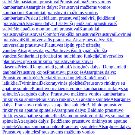
stalviršio pastatomi praustuvai
Praustuvai mažiems vonios
kambariams
Atsarginės dalys: Praustuvai mažiems vonios
kambariams
Kampiniai praustuvai mažiems vonios
kambariams
Pusiau įleidžiami praustuvai
Į stalviršį įleidžiami
praustuvai
Atsarginės dalys: Į stalviršį įleidžiami praustuvai
Iš
stalviršio apačios montuojami praustuvai
Kampiniai
praustuvai
Praustuvai Comfort
Vaikiški praustuvai
Praustuvai
Loviniai
praustuvai
Kiti universalūs praustuvai
Atsarginės dalys: Kiti
universalūs praustuvai
Plautuvės išpilti ypač užterštą
vandenį
Atsarginės dalys: Plautuvės išpilti ypač užterštą
vandenį
Sanitariniai prietaisai su nuleidimo funkcija
Universalios
plautuvės
Gipso surinkimo praustuvai
Praustuvai
klasėms
Priedai
Dengiamieji gaubtai
Atsarginės dalys: Dengiamieji
gaubtai
Praustuvų kojos
Praustuvų puskojės
Atsarginės dalys:
Praustuvų puskojės
Priedai
Sifono dangtelis
Rankšluosčių
laikikliai
Tvirtinimai
Dekoratyvinės plokštės
Praustuvo rinkinys su
apatine spintele
Praustuvo mažiems vonios kambariams rinkinys su
spintele
Atsarginės dalys: Praustuvo mažiems vonios kambariams
rinkinys su spintele
Praustuvo rinkinys su apatine spintele
Atsarginės
dalys: Praustuvo rinkinys su apatine spintele
Baldinio praustuvo
rinkinys su apatine spintele
Atsarginės dalys: Baldinio praustuvo
rinkinys su apatine spintele
Įleidžiamo praustuvo rinkinys su apatine
spintele
Atsarginės dalys: Įleidžiamo praustuvo rinkinys su apatine
spintele
Vonios kambario baldai
Praustuvų spintelės
Atsarginės dalys:
Praustuvų spintelės
Praustuvams mažiems vonios