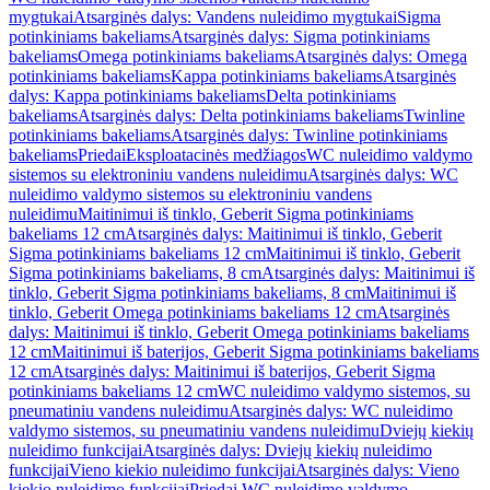
mygtukai
Atsarginės dalys: Vandens nuleidimo mygtukai
Sigma
potinkiniams bakeliams
Atsarginės dalys: Sigma potinkiniams
bakeliams
Omega potinkiniams bakeliams
Atsarginės dalys: Omega
potinkiniams bakeliams
Kappa potinkiniams bakeliams
Atsarginės
dalys: Kappa potinkiniams bakeliams
Delta potinkiniams
bakeliams
Atsarginės dalys: Delta potinkiniams bakeliams
Twinline
potinkiniams bakeliams
Atsarginės dalys: Twinline potinkiniams
bakeliams
Priedai
Eksploatacinės medžiagos
WC nuleidimo valdymo
sistemos su elektroniniu vandens nuleidimu
Atsarginės dalys: WC
nuleidimo valdymo sistemos su elektroniniu vandens
nuleidimu
Maitinimui iš tinklo, Geberit Sigma potinkiniams
bakeliams 12 cm
Atsarginės dalys: Maitinimui iš tinklo, Geberit
Sigma potinkiniams bakeliams 12 cm
Maitinimui iš tinklo, Geberit
Sigma potinkiniams bakeliams, 8 cm
Atsarginės dalys: Maitinimui iš
tinklo, Geberit Sigma potinkiniams bakeliams, 8 cm
Maitinimui iš
tinklo, Geberit Omega potinkiniams bakeliams 12 cm
Atsarginės
dalys: Maitinimui iš tinklo, Geberit Omega potinkiniams bakeliams
12 cm
Maitinimui iš baterijos, Geberit Sigma potinkiniams bakeliams
12 cm
Atsarginės dalys: Maitinimui iš baterijos, Geberit Sigma
potinkiniams bakeliams 12 cm
WC nuleidimo valdymo sistemos, su
pneumatiniu vandens nuleidimu
Atsarginės dalys: WC nuleidimo
valdymo sistemos, su pneumatiniu vandens nuleidimu
Dviejų kiekių
nuleidimo funkcijai
Atsarginės dalys: Dviejų kiekių nuleidimo
funkcijai
Vieno kiekio nuleidimo funkcijai
Atsarginės dalys: Vieno
kiekio nuleidimo funkcijai
Priedai WC nuleidimo valdymo