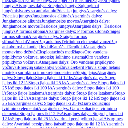
medžiagas
Atsarginės dalys: Adapteriai į kitas medžiagas
Srieginės
jungtys
Atsarginės dalys: Srieginės jungtys
Sujungimai
jungėmis
Įvorės su antbriauniu
Prietaisų jungtys
Atsarginės dalys:
Prietaisų jungtys
Jungiamosios alkūnės
Atsarginės dalys:
Jungiamosios alkūnės
Jungiamosios movos
Atsarginės dalys:
Jungiamosios movos
Tiesiosios jungtys
Atsarginės dalys: Tiesiosios
jungtys
P-formos sifonai
Atsarginės dalys: P-formos sifonai
Sraigės
formos sifonai
Atsarginės dalys: Sraigės formos
sifonai
Priedai
Vamzdžių apkabos
Tvirtinimo elementai vamzdžių
apkaboms
Laikantieji loviai
Kamščiai
Tarpikliai
Apsauginės
montavimo dėžutės
Eksploatacinės medžiagos
Oro vandens
pripildymo vožtuvai nuotekų šalinimo sistemai
Oro vandens
pripildymo vožtuvai
Atsarginės dalys: Oro vandens pripildymo
vožtuvai
Energiją sulaikantys vožtuvai
Geberit Pluvia stogo lietaus
nuotekų surinkimo ir nukreipimo sistema
Stogo įlajos
Atsarginės
dalys: Stogo įlajos
Stogo įlajos iki 12 l/s
Atsarginės dalys: Stogo
įlajos iki 12 l/s
Stogo įlajos iki 25 l/s
Atsarginės dalys: Stogo įlajos iki
25 l/s
Stogo įlajos iki 100 l/s
Atsarginės dalys: Stogo įlajos iki 100
l/s
Stogo įlajos latakams
Atsarginės dalys: Stogo įlajos latakams
Stogo
įlajos iki 12 l/s
Atsarginės dalys: Stogo įlajos iki 12 l/s
Stogo įlajos iki
25 l/s
Atsarginės dalys: Stogo įlajos iki 25 l/s
Garo izoliacijos
tvirtinimo elementai
Atsarginės dalys: Garo izoliacijos tvirtinimo
elementai
Stogo įlajoms iki 12 l/s
Atsarginės dalys: Stogo įlajoms iki
12 l/s
Stogo įlajoms iki 25 l/s
Avariniai persipylimo įtaisai
Atsarginės
dalys: Avariniai persipylimo įtaisai
Stogo įlajoms iki 12 l/s
Atsarginės