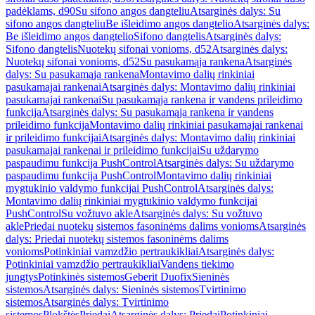
padėklams, d90
Su sifono angos dangteliu
Atsarginės dalys: Su
sifono angos dangteliu
Be išleidimo angos dangtelio
Atsarginės dalys:
Be išleidimo angos dangtelio
Sifono dangtelis
Atsarginės dalys:
Sifono dangtelis
Nuotekų sifonai vonioms, d52
Atsarginės dalys:
Nuotekų sifonai vonioms, d52
Su pasukamąja rankena
Atsarginės
dalys: Su pasukamąja rankena
Montavimo dalių rinkiniai
pasukamajai rankenai
Atsarginės dalys: Montavimo dalių rinkiniai
pasukamajai rankenai
Su pasukamąja rankena ir vandens prileidimo
funkcija
Atsarginės dalys: Su pasukamąja rankena ir vandens
prileidimo funkcija
Montavimo dalių rinkiniai pasukamajai rankenai
ir prileidimo funkcijai
Atsarginės dalys: Montavimo dalių rinkiniai
pasukamajai rankenai ir prileidimo funkcijai
Su uždarymo
paspaudimu funkcija PushControl
Atsarginės dalys: Su uždarymo
paspaudimu funkcija PushControl
Montavimo dalių rinkiniai
mygtukinio valdymo funkcijai PushControl
Atsarginės dalys:
Montavimo dalių rinkiniai mygtukinio valdymo funkcijai
PushControl
Su vožtuvo akle
Atsarginės dalys: Su vožtuvo
akle
Priedai nuotekų sistemos fasoninėms dalims vonioms
Atsarginės
dalys: Priedai nuotekų sistemos fasoninėms dalims
vonioms
Potinkiniai vamzdžio pertraukikliai
Atsarginės dalys:
Potinkiniai vamzdžio pertraukikliai
Vandens tiekimo
jungtys
Potinkinės sistemos
Geberit Duofix
Sieninės
sistemos
Atsarginės dalys: Sieninės sistemos
Tvirtinimo
sistemos
Atsarginės dalys: Tvirtinimo
sistemos
Plokštės
Priedai
Atsarginės dalys: Priedai
Potinkiniai