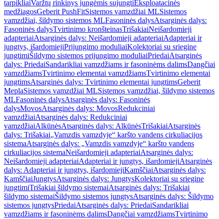
tarpikliai
Varžtų rinkinys jungėmis sujungti
Eksploatacinės
medžiagos
Geberit PushFit
Sistemos vamzdžiai ML
Sistemos
vamzdžiai, šildymo sistemos ML
Fasoninės dalys
Atsarginės dalys:
Fasoninės dalys
Tvirtinimo kronšteinas
Trišakiai
Neišardomieji
adapteriai
Atsarginės dalys: Neišardomieji adapteriai
Adapteriai ir
jungtys, išardomieji
Prijungimo moduliai
Kolektoriai su sriegine
jungtimi
Šildymo sistemos prijungimo moduliai
Priedai
Atsarginės
dalys: Priedai
Sandarikliai vamzdžiams ir fasoninėms dalims
Dangčiai
vamzdžiams
Tvirtinimo elementai vamzdžiams
Tvirtinimo elementai
jungtims
Atsarginės dalys: Tvirtinimo elementai jungtims
Geberit
Mepla
Sistemos vamzdžiai ML
Sistemos vamzdžiai, šildymo sistemos
ML
Fasoninės dalys
Atsarginės dalys: Fasoninės
dalys
Movos
Atsarginės dalys: Movos
Redukciniai
vamzdžiai
Atsarginės dalys: Redukciniai
vamzdžiai
Alkūnės
Atsarginės dalys: Alkūnės
Trišakiai
Atsarginės
dalys: Trišakiai
„Vamzdis vamzdyje“ karšto vandens cirkuliacijos
sistema
Atsarginės dalys: „Vamzdis vamzdyje“ karšto vandens
cirkuliacijos sistema
Neišardomieji adapteriai
Atsarginės dalys:
Neišardomieji adapteriai
Adapteriai ir jungtys, išardomieji
Atsarginės
dalys: Adapteriai ir jungtys, išardomieji
Kamščiai
Atsarginės dalys:
Kamščiai
Jungtys
Atsarginės dalys: Jungtys
Kolektoriai su sriegine
jungtimi
Trišakiai šildymo sistemai
Atsarginės dalys: Trišakiai
šildymo sistemai
Šildymo sistemos jungtys
Atsarginės dalys: Šildymo
sistemos jungtys
Priedai
Atsarginės dalys: Priedai
Sandarikliai
vamzdžiams ir fasoninėms dalims
Dangčiai vamzdžiams
Tvirtinimo