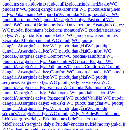
puodams su apiplovimo funkcija
Eksploatacinės medžiagos
WC
puodai ir WC puodų dangčiai
Pakabinami WC puodai
Atsarginės
dalys: Pakabinami WC puodai
WC puodai
Atsarginės dalys: WC
puodai
Pastatomi WC puodai
Atsarginės dalys: Pastatomi WC
puodai
WC puodai išoriniams bakeliams montuoti
Atsarginės dalys:
WC puodai išoriniams bakeliams montuoti
WC puodai
Atsarginės
dalys: WC puodai
Išoriniai bakeliai WC puodams, iš sanitarinės
keramikos
Montuojami ant WC puodų
WC puodų
dangčiai
Atsarginės dalys: WC puodų dangčiai
WC puodų
dangčiai
Atsarginės dalys: WC puodų dangčiai
Comfort WC
puodai
Atsarginės dalys: Comfort WC puodai
Paaukštinti WC
puodai
Atsarginės dalys: Paaukštinti WC puodai
Pailginti WC
puodai
Atsarginės dalys: Pailginti WC puodai
Comfort WC puodų
dangčiai
Atsarginės dalys: Comfort WC puodų dangčiai
WC puodų
dangčiai
Atsarginės dalys: WC puodų dangčiai
WC puodų
sėdynės
Atsarginės dalys: WC puodų sėdynės
Vaikiški WC
puodai
Atsarginės dalys: Vaikiški WC puodai
Pakabinami WC
puodai
Atsarginės dalys: Pakabinami WC puodai
Pastatomi WC
puodai
Atsarginės dalys: Pastatomi WC puodai
Vaikiški WC puodų
dangčiai
Atsarginės dalys: Vaikiški WC puodų dangčiai
WC puodų
dangčiai
Atsarginės dalys: WC puodų dangčiai
WC puodų
sėdynės
Atsarginės dalys: WC puodų sėdynės
Bidės
Pakabinamos
bidė
Atsarginės dalys: Pakabinamos bidė
Pastatomos
bidė
Priedai
Atsarginės dalys: Priedai
Vandens nuleidimo mygtukai ir
WC nuleidimo valdymo sistemos
Vandens nuleidimo