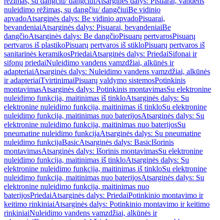
rėžimas, su dangčiu/ dangčiui
Atsarginės dalys: Pisuarai, vandens
nuleidimo rėžimas, su dangčiu/ dangčiui
Be vidinio
apvado
Atsarginės dalys: Be vidinio apvado
Pisuarai,
bevandeniai
Atsarginės dalys: Pisuarai, bevandeniai
Be
dangčio
Atsarginės dalys: Be dangčio
Pisuarų pertvaros
Pisuarų
pertvaros iš plastiko
Pisuarų pertvaros iš stiklo
Pisuarų pertvaros iš
sanitarinės keramikos
Priedai
Atsarginės dalys: Priedai
Sifonai ir
sifonų priedai
Nuleidimo vandens vamzdžiai, alkūnės ir
adapteriai
Atsarginės dalys: Nuleidimo vandens vamzdžiai, alkūnės
ir adapteriai
Tvirtinimai
Pisuarų valdymo sistemos
Potinkinis
montavimas
Atsarginės dalys: Potinkinis montavimas
Su elektronine
nuleidimo funkcija, maitinimas iš tinklo
Atsarginės dalys: Su
elektronine nuleidimo funkcija, maitinimas iš tinklo
Su elektronine
nuleidimo funkcija, maitinimas nuo baterijos
Atsarginės dalys: Su
elektronine nuleidimo funkcija, maitinimas nuo baterijos
Su
pneumatine nuleidimo funkcija
Atsarginės dalys: Su pneumatine
nuleidimo funkcija
Basic
Atsarginės dalys: Basic
Išorinis
montavimas
Atsarginės dalys: Išorinis montavimas
Su elektronine
nuleidimo funkcija, maitinimas iš tinklo
Atsarginės dalys: Su
elektronine nuleidimo funkcija, maitinimas iš tinklo
Su elektronine
nuleidimo funkcija, maitinimas nuo baterijos
Atsarginės dalys: Su
elektronine nuleidimo funkcija, maitinimas nuo
baterijos
Priedai
Atsarginės dalys: Priedai
Potinkinio montavimo ir
keitimo rinkiniai
Atsarginės dalys: Potinkinio montavimo ir keitimo
rinkiniai
Nuleidimo vandens vamzdžiai, alkūnės ir