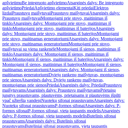
apšvietimu
Be integruoto apšvietimo
Atsarginės dalys: Be integruoto
apšvietimo
Priedai
Apšvietimo elementai
Kiti priedai
Elektros
lizdai
Praustuvų maišytuvai
Praustuvų maišytuvai
Atsarginės dalys:
Praustuvų maišytuvai
Montuojami prie stovo, maitinimas iš
tinklo
Atsarginės dalys: Montuojami prie stovo, maitinimas iš
tinklo
Montuojami prie stovo, maitinimas iš baterijos
Atsarginės
dalys: Montuojami prie stovo, maitinimas iš baterijos
Montuojami
prie stovo, maitinamas generatoriumi
Atsarginės dalys: Montuojami
prie stovo, maitinamas generatoriumi
Montuojami prie stovo,
maišytuvai su viena rankenėle
Montuojami iš sienos, maitinimas iš
tinklo
Atsarginės dalys: Montuojami iš sienos, maitinimas iš
tinklo
Montuojami iš sienos, maitinimas iš baterijos
Atsarginės dalys:
Montuojami iš sienos, maitinimas iš baterijos
Montuojami iš sienos,
maitinamas generatoriumi
Atsarginės dalys: Montuojami iš sienos,
maitinamas generatoriumi
Dviejų rankenų maišytuvas, montuojamas
prie sienos
Atsarginės dalys: Dviejų rankenų maišytuvas,
montuojamas prie sienos
Priedai
Atsarginės dalys: Priedai
Praustuvų
maišytuvams
Atsarginės dalys: Praustuvų maišytuvams
Prietaisų
jungtys praustuvams, plautuvėms, prietaisams ir plautuvėms išpilti
ypač užterštą vandenį
Nuotekų sifonai praustuvams
Atsarginės dalys:
Nuotekų sifonai praustuvams
P-formos sifonai
Atsarginės dalys: P-
formos sifonai
P-formos sifonai, vietą taupantis modelis
Atsarginės
dalys: P-formos sifonai, vietą taupantis modelis
Butelinis sifonai
praustuvams
Atsarginės dalys: Butelinis sifonai
praustuvams
Buteliniai sifonai praustuvams, vietą taupantis