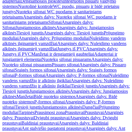
adapteriai
Dengiamosios plokštės
Integruotos pisuarų valdymo
sistemos
Nuotolinė kontrolė
WC puodų, pisuarų ir bidė prietaisų
jungtys
Nuotekų sifonai WC puodams ir sanitariniams
prietaisams
Atsarginės dalys: Nuotekų sifonai WC puodams ir
sanitariniams prietaisams
Sifonai
Atsarginės dalys:
Sifonai
Jungiamosios alkūnės
Atsarginės dalys: Jungiamosios
alkūnės
Tiesioji jungtis
Atsarginės dalys: Tiesioji jungtis
Prijungimo
moduliai
Atsarginės dalys: Prijungimo moduliai
Nuleidimo vandens
alkūnės ilginamieji vamzdžiai
Atsarginės dalys: Nuleidimo vandens
alkūnės ilginamieji vamzdžiai
Jungtys iš PVC
Atsarginės dalys:
Jungtys iš PVC
Manžetai ir dengiamieji gaubteliai
Adapteriai ir
jungiamieji elementai
Nuotekų sifonai pisuarams
Atsarginės dalys:
Nuotekų sifonai pisuarams
Pisuaro sifonai
Atsarginės dalys: Pisuaro
sifonai
Sraigės formos sifonai
Atsarginės dalys: Sraigės formos
sifonai
P-formos sifonai
Atsarginės dalys: P-formos sifonai
Nuleidimo
vandens vamzdžių ir alkūnių ilgikliai
Atsarginės dalys: Nuleidimo
vandens vamzdžių ir alkūnių ilgikliai
Tiesioji jungtis
Atsarginės dalys:
Tiesioji jungtis
Jungiamosios alkūnės
Atsarginės dalys: Jungiamosios
alkūnės
Manžetai
Bidė nuotekų sistemos
Atsarginės dalys: Bidė
nuotekų sistemos
P-formos sifonai
Atsarginės dalys: P-formos
sifonai
Tiesioji jungtis
Jungiamosios alkūnės
Dangčiai
Prijungimo
moduliai
Tarpinės
Prausimosi zona
Praustuvai
Praustuvai
Atsarginės
dalys: Praustuvai
Dvigubi praustuvai
Atsarginės dalys: Dvigubi
praustuvai
Baldiniai praustuvai
Atsarginės dalys: Baldiniai
praustuvai
Ant stalviršio pastatomi praustuvai
Atsarginės dalys: Ant