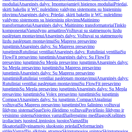
moduliai
Atsarginės dalys: Įmontuojamieji higienos moduliai
Priedai,
skirti bakelių ir WC nuleidimo valdymo sistemoms su higieniniu
plovimu
Atsarginės dalys: Priedai, skirti bakelių ir WC nuleidimo
valdymo sistemoms su higieniniu plovimu
Maitinimo
transformatoriai
Atsarginės dalys: Maitinimo transformatoriai
Tinklo
komponentai
Vamzdynų armatūros
Vožtuvai su statmenuoju lizdu
paslėptam montavimui
Atsarginės dalys: Vožtuvai su statmenuoju
lizdu paslėptam montavimui
Su Mapress presavimo
jungtimis
Atsarginės dalys: Su Mapress presavimo
jungtimis
Rutuliniai ventiliai
Atsarginės dalys: Rutuliniai ventiliai
Su
FlowFit presavimo jungtimis
Atsarginės dalys: Su FlowFit
presavimo jungtimis
Su Mepla presavimo jungtimis
Atsarginės dalys:
Su Mepla presavimo jungtimis
Su Mapress presavimo
jungtimis
Atsarginės dalys: Su Mapress presavimo
jungtimis
Rutuliniai ventiliai paslėptam montavimui
Atsarginės dalys:
Rutuliniai ventiliai paslėptam montavimui
Su FlowFit presavimo
jungtimis
Su Mepla presavimo jungtimis
Atsarginės dalys: Su Mepla
presavimo jungtimis
Su Volex presavimo jungtimis
Su jungtimis
Compact
Atsarginės dalys: Su jungtimis Compact
Atgaliniai
vožtuvai
Su Mapress presavimo jungtimis
Oro šalinimo vožtuvai
šildymo sistemai
Sparčiojo išleidimo vožtuvai
Paviršinio šildymo ir
vėsinimo sistema
Sistemos vamzdžiai
Įrengimo medžiagos
Kraštinės
izoliacinės juostos
Lipniosios juostos
Vamzdžių
fiksatoriai
Išlyginamojo sluoksnio priedai
Deformacinės
siūlės
Vamzdžio alkūnės atramos
Skirstomosios spintos
Skirstomosios