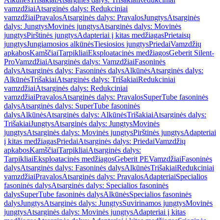
vamzdžiai
Atsarginės dalys: Redukciniai
vamzdžiai
Pravalos
Atsarginės dalys: Pravalos
Jungtys
Atsarginės
dalys: Jungtys
Movinės jungtys
Atsarginės dalys: Movinės
jungtys
Pirštinės jungtys
Adapteriai į kitas medžiagas
Prietaisų
jungtys
Jungiamosios alkūnės
Tiesiosios jungtys
Priedai
Vamzdžių
apkabos
Kamščiai
Tarpikliai
Eksploatacinės medžiagos
Geberit Silent-
Pro
Vamzdžiai
Atsarginės dalys: Vamzdžiai
Fasoninės
dalys
Atsarginės dalys: Fasoninės dalys
Alkūnės
Atsarginės dalys:
Alkūnės
Trišakiai
Atsarginės dalys: Trišakiai
Redukciniai
vamzdžiai
Atsarginės dalys: Redukciniai
vamzdžiai
Pravalos
Atsarginės dalys: Pravalos
SuperTube fasoninės
dalys
Atsarginės dalys: SuperTube fasoninės
dalys
Alkūnės
Atsarginės dalys: Alkūnės
Trišakiai
Atsarginės dalys:
Trišakiai
Jungtys
Atsarginės dalys: Jungtys
Movinės
jungtys
Atsarginės dalys: Movinės jungtys
Pirštinės jungtys
Adapteriai
į kitas medžiagas
Priedai
Atsarginės dalys: Priedai
Vamzdžių
apkabos
Kamščiai
Tarpikliai
Atsarginės dalys:
Tarpikliai
Eksploatacinės medžiagos
Geberit PE
Vamzdžiai
Fasoninės
dalys
Atsarginės dalys: Fasoninės dalys
Alkūnės
Trišakiai
Redukciniai
vamzdžiai
Pravalos
Atsarginės dalys: Pravalos
Adapteriai
Specialios
fasoninės dalys
Atsarginės dalys: Specialios fasoninės
dalys
SuperTube fasoninės dalys
Alkūnės
Specialios fasoninės
dalys
Jungtys
Atsarginės dalys: Jungtys
Suvirinamos jungtys
Movinės
jungtys
Atsarginės dalys: Movinės jungtys
Adapteriai į kitas