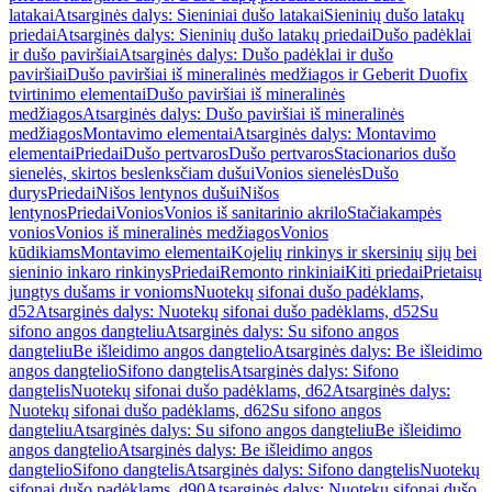
latakai
Atsarginės dalys: Sieniniai dušo latakai
Sieninių dušo latakų
priedai
Atsarginės dalys: Sieninių dušo latakų priedai
Dušo padėklai
ir dušo paviršiai
Atsarginės dalys: Dušo padėklai ir dušo
paviršiai
Dušo paviršiai iš mineralinės medžiagos ir Geberit Duofix
tvirtinimo elementai
Dušo paviršiai iš mineralinės
medžiagos
Atsarginės dalys: Dušo paviršiai iš mineralinės
medžiagos
Montavimo elementai
Atsarginės dalys: Montavimo
elementai
Priedai
Dušo pertvaros
Dušo pertvaros
Stacionarios dušo
sienelės, skirtos beslenksčiam dušui
Vonios sienelės
Dušo
durys
Priedai
Nišos lentynos dušui
Nišos
lentynos
Priedai
Vonios
Vonios iš sanitarinio akrilo
Stačiakampės
vonios
Vonios iš mineralinės medžiagos
Vonios
kūdikiams
Montavimo elementai
Kojelių rinkinys ir skersinių sijų bei
sieninio inkaro rinkinys
Priedai
Remonto rinkiniai
Kiti priedai
Prietaisų
jungtys dušams ir vonioms
Nuotekų sifonai dušo padėklams,
d52
Atsarginės dalys: Nuotekų sifonai dušo padėklams, d52
Su
sifono angos dangteliu
Atsarginės dalys: Su sifono angos
dangteliu
Be išleidimo angos dangtelio
Atsarginės dalys: Be išleidimo
angos dangtelio
Sifono dangtelis
Atsarginės dalys: Sifono
dangtelis
Nuotekų sifonai dušo padėklams, d62
Atsarginės dalys:
Nuotekų sifonai dušo padėklams, d62
Su sifono angos
dangteliu
Atsarginės dalys: Su sifono angos dangteliu
Be išleidimo
angos dangtelio
Atsarginės dalys: Be išleidimo angos
dangtelio
Sifono dangtelis
Atsarginės dalys: Sifono dangtelis
Nuotekų
sifonai dušo padėklams, d90
Atsarginės dalys: Nuotekų sifonai dušo