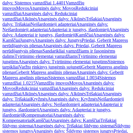
dalys: Sistemos vamzdžiai 1.4401
Vamzdžių
įmovos
Movos
Atsarginės dalys: Movos
Redukciniai
vamzdžiai
Atsarginės dalys: Redukciniai
vamzdžiai
Alkūnės
Atsarginės dalys: Alkūnės
Trišakiai
Atsarginės
dalys: Trišakiai
Neišardomieji adapteriai
Atsarginės dalys:
Neišardomieji adapteriai
Adapteriai ir jungtys, išardomieji
Atsarginės
dalys: Adapteriai ir jungtys, išardomieji
Kamščiai
Atsarginės dalys:
Kamščiai
Jungtys
Atsarginės dalys: Jungtys
Priedai, Geberit Mapress
nerūdijantysis plienas
Atsarginės dalys: Priedai, Geberit Mapress
nerūdijantysis plienas
Sandarikliai vamzdžiams ir fasoninėms
dalims
Tvirtinimo elementai vamzdžiams
Tvirtinimo elementai
jungtims
Atsarginės dalys: Tvirtinimo elementai jungtims
Sistemos
tarpikliai
Varžtų rinkinys jungėmis sujungti
Geberit Mapress anglinis
plienas
Geberit Mapress anglinis plienas
Atsarginės dalys: Geberit
Mapress anglinis plienas
Sistemos vamzdžiai 1.0034
Sistemos
vamzdžiai 1.0215
Vamzdžių įmovos
Movos
Atsarginės dalys:
Movos
Redukciniai vamzdžiai
Atsarginės dalys: Redukciniai
vamzdžiai
Alkūnės
Atsarginės dalys: Alkūnės
Trišakiai
Atsarginės
dalys: Trišakiai
Kryžmės
Atsarginės dalys: Kryžmės
Neišardomieji
adapteriai
Atsarginės dalys: Neišardomieji adapteriai
Adapteriai ir
jungtys, išardomieji
Atsarginės dalys: Adapteriai ir jungtys,
išardomieji
Kompensatoriai
Atsarginės dalys:
Kompensatoriai
Kamščiai
Atsarginės dalys: Kamščiai
Trišakiai
šildymo sistemai
Atsarginės dalys: Trišakiai šildymo sistemai
Šildymo
sistemos jungtys
Atsarginės dalys: Šildymo sistemos jungtys
Priedai,