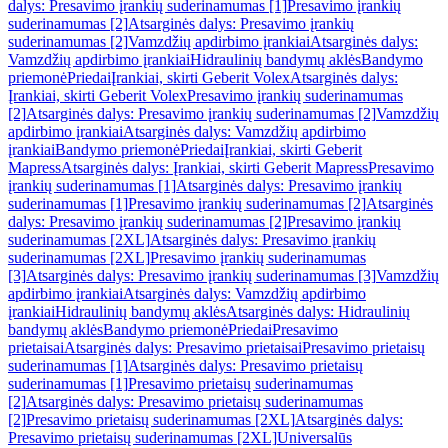
dalys: Presavimo įrankių suderinamumas [1]
Presavimo įrankių
suderinamumas [2]
Atsarginės dalys: Presavimo įrankių
suderinamumas [2]
Vamzdžių apdirbimo įrankiai
Atsarginės dalys:
Vamzdžių apdirbimo įrankiai
Hidraulinių bandymų aklės
Bandymo
priemonė
Priedai
Įrankiai, skirti Geberit Volex
Atsarginės dalys:
Įrankiai, skirti Geberit Volex
Presavimo įrankių suderinamumas
[2]
Atsarginės dalys: Presavimo įrankių suderinamumas [2]
Vamzdžių
apdirbimo įrankiai
Atsarginės dalys: Vamzdžių apdirbimo
įrankiai
Bandymo priemonė
Priedai
Įrankiai, skirti Geberit
Mapress
Atsarginės dalys: Įrankiai, skirti Geberit Mapress
Presavimo
įrankių suderinamumas [1]
Atsarginės dalys: Presavimo įrankių
suderinamumas [1]
Presavimo įrankių suderinamumas [2]
Atsarginės
dalys: Presavimo įrankių suderinamumas [2]
Presavimo įrankių
suderinamumas [2XL]
Atsarginės dalys: Presavimo įrankių
suderinamumas [2XL]
Presavimo įrankių suderinamumas
[3]
Atsarginės dalys: Presavimo įrankių suderinamumas [3]
Vamzdžių
apdirbimo įrankiai
Atsarginės dalys: Vamzdžių apdirbimo
įrankiai
Hidraulinių bandymų aklės
Atsarginės dalys: Hidraulinių
bandymų aklės
Bandymo priemonė
Priedai
Presavimo
prietaisai
Atsarginės dalys: Presavimo prietaisai
Presavimo prietaisų
suderinamumas [1]
Atsarginės dalys: Presavimo prietaisų
suderinamumas [1]
Presavimo prietaisų suderinamumas
[2]
Atsarginės dalys: Presavimo prietaisų suderinamumas
[2]
Presavimo prietaisų suderinamumas [2XL]
Atsarginės dalys:
Presavimo prietaisų suderinamumas [2XL]
Universalūs