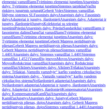
elementai vamzdžiams
Tvirtinimo elementai jungtims
Atsarginės
dalys: Tvirtinimo elementai jungtims
Sistemos tarpikliai
Varžtų
rinkinys jungėmis sujungti
Geberit Volex
Sistemos vamzdžiai,
šildymo sistemos SL
Fasoninės dalys
Atsarginės dalys: Fasoninės
dalys
Adapteriai ir jungtys, išardomieji
Atsarginės dalys: Adapteriai ir
jungtys, išardomieji
Jungtys
Kolektoriai su sriegine
jungtimi
Priedai
Atsarginės dalys: Priedai
Sandarikliai vamzdžiams ir
fasoninėms dalims
Dangčiai vamzdžiams
Tvirtinimo elementai
vamzdžiams
Tvirtinimo elementai jungtims
Atsarginės dalys:
Tvirtinimo elementai jungtims
Geberit Mapress nerūdijantysis
plienas
Geberit Mapress nerūdijantysis plienas
Atsarginės dalys:
Geberit Mapress nerūdijantysis plienas
Sistemos vamzdžiai
1.4401
Atsarginės dalys: Sistemos vamzdžiai 1.4401
Sistemos
vamzdžiai 1.4521
Vamzdžių įmovos
Movos
Atsarginės dalys:
Movos
Redukciniai vamzdžiai
Atsarginės dalys: Redukciniai
vamzdžiai
Alkūnės
Atsarginės dalys: Alkūnės
Trišakiai
Atsarginės
dalys: Trišakiai
„Vamzdis vamzdyje“ karšto vandens cirkuliacijos
sistema
Atsarginės dalys: „Vamzdis vamzdyje“ karšto vandens
cirkuliacijos sistema
Neišardomieji adapteriai
Atsarginės dalys:
Neišardomieji adapteriai
Adapteriai ir jungtys, išardomieji
Atsarginės
dalys: Adapteriai ir jungtys, išardomieji
Kompensatoriai
Atsarginės
dalys: Kompensatoriai
Kamščiai
Atsarginės dalys:
Kamščiai
Jungtys
Atsarginės dalys: Jungtys
Geberit Mapress
nerūdijantysis plienas, dujos
Atsarginės dalys: Geberit Mapress
nerūdijantysis plienas, dujos
Sistemos vamzdžiai 1.4401
Atsarginės