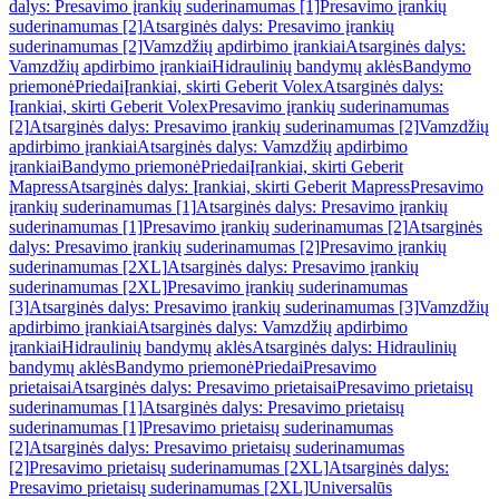
dalys: Presavimo įrankių suderinamumas [1]
Presavimo įrankių
suderinamumas [2]
Atsarginės dalys: Presavimo įrankių
suderinamumas [2]
Vamzdžių apdirbimo įrankiai
Atsarginės dalys:
Vamzdžių apdirbimo įrankiai
Hidraulinių bandymų aklės
Bandymo
priemonė
Priedai
Įrankiai, skirti Geberit Volex
Atsarginės dalys:
Įrankiai, skirti Geberit Volex
Presavimo įrankių suderinamumas
[2]
Atsarginės dalys: Presavimo įrankių suderinamumas [2]
Vamzdžių
apdirbimo įrankiai
Atsarginės dalys: Vamzdžių apdirbimo
įrankiai
Bandymo priemonė
Priedai
Įrankiai, skirti Geberit
Mapress
Atsarginės dalys: Įrankiai, skirti Geberit Mapress
Presavimo
įrankių suderinamumas [1]
Atsarginės dalys: Presavimo įrankių
suderinamumas [1]
Presavimo įrankių suderinamumas [2]
Atsarginės
dalys: Presavimo įrankių suderinamumas [2]
Presavimo įrankių
suderinamumas [2XL]
Atsarginės dalys: Presavimo įrankių
suderinamumas [2XL]
Presavimo įrankių suderinamumas
[3]
Atsarginės dalys: Presavimo įrankių suderinamumas [3]
Vamzdžių
apdirbimo įrankiai
Atsarginės dalys: Vamzdžių apdirbimo
įrankiai
Hidraulinių bandymų aklės
Atsarginės dalys: Hidraulinių
bandymų aklės
Bandymo priemonė
Priedai
Presavimo
prietaisai
Atsarginės dalys: Presavimo prietaisai
Presavimo prietaisų
suderinamumas [1]
Atsarginės dalys: Presavimo prietaisų
suderinamumas [1]
Presavimo prietaisų suderinamumas
[2]
Atsarginės dalys: Presavimo prietaisų suderinamumas
[2]
Presavimo prietaisų suderinamumas [2XL]
Atsarginės dalys:
Presavimo prietaisų suderinamumas [2XL]
Universalūs