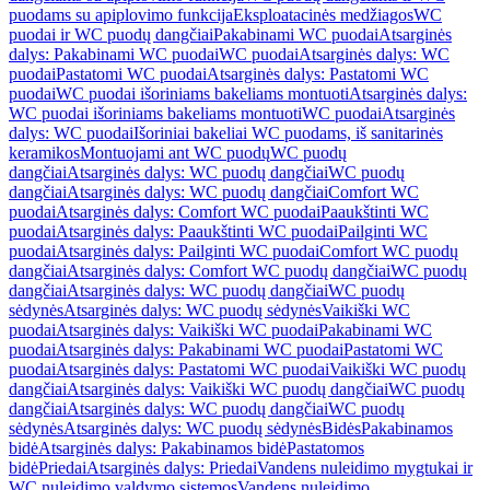
puodams su apiplovimo funkcija
Eksploatacinės medžiagos
WC
puodai ir WC puodų dangčiai
Pakabinami WC puodai
Atsarginės
dalys: Pakabinami WC puodai
WC puodai
Atsarginės dalys: WC
puodai
Pastatomi WC puodai
Atsarginės dalys: Pastatomi WC
puodai
WC puodai išoriniams bakeliams montuoti
Atsarginės dalys:
WC puodai išoriniams bakeliams montuoti
WC puodai
Atsarginės
dalys: WC puodai
Išoriniai bakeliai WC puodams, iš sanitarinės
keramikos
Montuojami ant WC puodų
WC puodų
dangčiai
Atsarginės dalys: WC puodų dangčiai
WC puodų
dangčiai
Atsarginės dalys: WC puodų dangčiai
Comfort WC
puodai
Atsarginės dalys: Comfort WC puodai
Paaukštinti WC
puodai
Atsarginės dalys: Paaukštinti WC puodai
Pailginti WC
puodai
Atsarginės dalys: Pailginti WC puodai
Comfort WC puodų
dangčiai
Atsarginės dalys: Comfort WC puodų dangčiai
WC puodų
dangčiai
Atsarginės dalys: WC puodų dangčiai
WC puodų
sėdynės
Atsarginės dalys: WC puodų sėdynės
Vaikiški WC
puodai
Atsarginės dalys: Vaikiški WC puodai
Pakabinami WC
puodai
Atsarginės dalys: Pakabinami WC puodai
Pastatomi WC
puodai
Atsarginės dalys: Pastatomi WC puodai
Vaikiški WC puodų
dangčiai
Atsarginės dalys: Vaikiški WC puodų dangčiai
WC puodų
dangčiai
Atsarginės dalys: WC puodų dangčiai
WC puodų
sėdynės
Atsarginės dalys: WC puodų sėdynės
Bidės
Pakabinamos
bidė
Atsarginės dalys: Pakabinamos bidė
Pastatomos
bidė
Priedai
Atsarginės dalys: Priedai
Vandens nuleidimo mygtukai ir
WC nuleidimo valdymo sistemos
Vandens nuleidimo