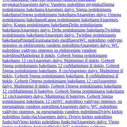
mygtukai
Atsarginės dalys: Vandens nuleidimo mygtukai
Sigma
potinkiniams bakeliams
Atsarginės dalys: Sigma potinkiniams
bakeliams
Omega potinkiniams bakeliams
Atsarginės dalys: Omega
potinkiniams bakeliams
Kappa potinkiniams bakeliams
Atsarginės
dalys: Kappa potinkiniams bakeliams
Delta potinkiniams
bakeliams
Atsarginės dalys: Delta potinkiniams bakeliams
Twinline
potinkiniams bakeliams
Atsarginės dalys: Twinline potinkiniams
bakeliams
Priedai
Eksploatacinės medžiagos
WC nuleidimo valdymo
sistemos su elektroniniu vandens nuleidimu
Atsarginės dalys: WC
nuleidimo valdymo sistemos su elektroniniu vandens
nuleidimu
Maitinimui iš tinklo, Geberit Sigma potinkiniams
bakeliams 12 cm
Atsarginės dalys: Maitinimui iš tinklo, Geberit
Sigma potinkiniams bakeliams 12 cm
Maitinimui iš tinklo, Geberit
Sigma potinkiniams bakeliams, 8 cm
Atsarginės dalys: Maitinimui iš
tinklo, Geberit Sigma potinkiniams bakeliams, 8 cm
Maitinimui iš
tinklo, Geberit Omega potinkiniams bakeliams 12 cm
Atsarginės
dalys: Maitinimui iš tinklo, Geberit Omega potinkiniams bakeliams
12 cm
Maitinimui iš baterijos, Geberit Sigma potinkiniams bakeliams
12 cm
Atsarginės dalys: Maitinimui iš baterijos, Geberit Sigma
potinkiniams bakeliams 12 cm
WC nuleidimo valdymo sistemos, su
pneumatiniu vandens nuleidimu
Atsarginės dalys: WC nuleidimo
valdymo sistemos, su pneumatiniu vandens nuleidimu
Dviejų kiekių
nuleidimo funkcijai
Atsarginės dalys: Dviejų kiekių nuleidimo
funkcijai
Vieno kiekio nuleidimo funkcijai
Atsarginės dalys: Vieno
kiekio nuleidimo funkcijai
Priedai WC nuleidimo valdymo