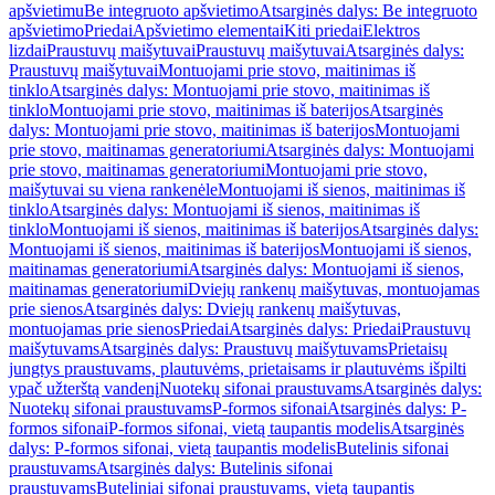
apšvietimu
Be integruoto apšvietimo
Atsarginės dalys: Be integruoto
apšvietimo
Priedai
Apšvietimo elementai
Kiti priedai
Elektros
lizdai
Praustuvų maišytuvai
Praustuvų maišytuvai
Atsarginės dalys:
Praustuvų maišytuvai
Montuojami prie stovo, maitinimas iš
tinklo
Atsarginės dalys: Montuojami prie stovo, maitinimas iš
tinklo
Montuojami prie stovo, maitinimas iš baterijos
Atsarginės
dalys: Montuojami prie stovo, maitinimas iš baterijos
Montuojami
prie stovo, maitinamas generatoriumi
Atsarginės dalys: Montuojami
prie stovo, maitinamas generatoriumi
Montuojami prie stovo,
maišytuvai su viena rankenėle
Montuojami iš sienos, maitinimas iš
tinklo
Atsarginės dalys: Montuojami iš sienos, maitinimas iš
tinklo
Montuojami iš sienos, maitinimas iš baterijos
Atsarginės dalys:
Montuojami iš sienos, maitinimas iš baterijos
Montuojami iš sienos,
maitinamas generatoriumi
Atsarginės dalys: Montuojami iš sienos,
maitinamas generatoriumi
Dviejų rankenų maišytuvas, montuojamas
prie sienos
Atsarginės dalys: Dviejų rankenų maišytuvas,
montuojamas prie sienos
Priedai
Atsarginės dalys: Priedai
Praustuvų
maišytuvams
Atsarginės dalys: Praustuvų maišytuvams
Prietaisų
jungtys praustuvams, plautuvėms, prietaisams ir plautuvėms išpilti
ypač užterštą vandenį
Nuotekų sifonai praustuvams
Atsarginės dalys:
Nuotekų sifonai praustuvams
P-formos sifonai
Atsarginės dalys: P-
formos sifonai
P-formos sifonai, vietą taupantis modelis
Atsarginės
dalys: P-formos sifonai, vietą taupantis modelis
Butelinis sifonai
praustuvams
Atsarginės dalys: Butelinis sifonai
praustuvams
Buteliniai sifonai praustuvams, vietą taupantis