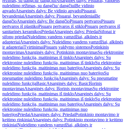
rėžimas, su dangčiu/ dangčiui
Atsarginės dalys: Pisuarai, vandens
nuleidimo rėžimas, su dangčiu/ dangčiui
Be vidinio
apvado
Atsarginės dalys: Be vidinio apvado
Pisuarai,
bevandeniai
Atsarginės dalys: Pisuarai, bevandeniai
Be
dangčio
Atsarginės dalys: Be dangčio
Pisuarų pertvaros
Pisuarų
pertvaros iš plastiko
Pisuarų pertvaros iš stiklo
Pisuarų pertvaros iš
sanitarinės keramikos
Priedai
Atsarginės dalys: Priedai
Sifonai ir
sifonų priedai
Nuleidimo vandens vamzdžiai, alkūnės ir
adapteriai
Atsarginės dalys: Nuleidimo vandens vamzdžiai, alkūnės
ir adapteriai
Tvirtinimai
Pisuarų valdymo sistemos
Potinkinis
montavimas
Atsarginės dalys: Potinkinis montavimas
Su elektronine
nuleidimo funkcija, maitinimas iš tinklo
Atsarginės dalys: Su
elektronine nuleidimo funkcija, maitinimas iš tinklo
Su elektronine
nuleidimo funkcija, maitinimas nuo baterijos
Atsarginės dalys: Su
elektronine nuleidimo funkcija, maitinimas nuo baterijos
Su
pneumatine nuleidimo funkcija
Atsarginės dalys: Su pneumatine
nuleidimo funkcija
Basic
Atsarginės dalys: Basic
Išorinis
montavimas
Atsarginės dalys: Išorinis montavimas
Su elektronine
nuleidimo funkcija, maitinimas iš tinklo
Atsarginės dalys: Su
elektronine nuleidimo funkcija, maitinimas iš tinklo
Su elektronine
nuleidimo funkcija, maitinimas nuo baterijos
Atsarginės dalys: Su
elektronine nuleidimo funkcija, maitinimas nuo
baterijos
Priedai
Atsarginės dalys: Priedai
Potinkinio montavimo ir
keitimo rinkiniai
Atsarginės dalys: Potinkinio montavimo ir keitimo
rinkiniai
Nuleidimo vandens vamzdžiai, alkūnės ir