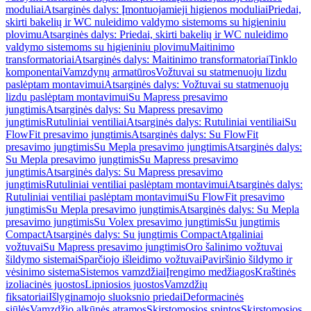
moduliai
Atsarginės dalys: Įmontuojamieji higienos moduliai
Priedai,
skirti bakelių ir WC nuleidimo valdymo sistemoms su higieniniu
plovimu
Atsarginės dalys: Priedai, skirti bakelių ir WC nuleidimo
valdymo sistemoms su higieniniu plovimu
Maitinimo
transformatoriai
Atsarginės dalys: Maitinimo transformatoriai
Tinklo
komponentai
Vamzdynų armatūros
Vožtuvai su statmenuoju lizdu
paslėptam montavimui
Atsarginės dalys: Vožtuvai su statmenuoju
lizdu paslėptam montavimui
Su Mapress presavimo
jungtimis
Atsarginės dalys: Su Mapress presavimo
jungtimis
Rutuliniai ventiliai
Atsarginės dalys: Rutuliniai ventiliai
Su
FlowFit presavimo jungtimis
Atsarginės dalys: Su FlowFit
presavimo jungtimis
Su Mepla presavimo jungtimis
Atsarginės dalys:
Su Mepla presavimo jungtimis
Su Mapress presavimo
jungtimis
Atsarginės dalys: Su Mapress presavimo
jungtimis
Rutuliniai ventiliai paslėptam montavimui
Atsarginės dalys:
Rutuliniai ventiliai paslėptam montavimui
Su FlowFit presavimo
jungtimis
Su Mepla presavimo jungtimis
Atsarginės dalys: Su Mepla
presavimo jungtimis
Su Volex presavimo jungtimis
Su jungtimis
Compact
Atsarginės dalys: Su jungtimis Compact
Atgaliniai
vožtuvai
Su Mapress presavimo jungtimis
Oro šalinimo vožtuvai
šildymo sistemai
Sparčiojo išleidimo vožtuvai
Paviršinio šildymo ir
vėsinimo sistema
Sistemos vamzdžiai
Įrengimo medžiagos
Kraštinės
izoliacinės juostos
Lipniosios juostos
Vamzdžių
fiksatoriai
Išlyginamojo sluoksnio priedai
Deformacinės
siūlės
Vamzdžio alkūnės atramos
Skirstomosios spintos
Skirstomosios