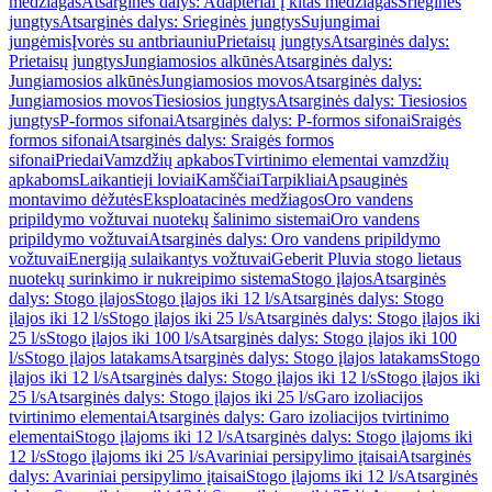
medžiagas
Atsarginės dalys: Adapteriai į kitas medžiagas
Srieginės
jungtys
Atsarginės dalys: Srieginės jungtys
Sujungimai
jungėmis
Įvorės su antbriauniu
Prietaisų jungtys
Atsarginės dalys:
Prietaisų jungtys
Jungiamosios alkūnės
Atsarginės dalys:
Jungiamosios alkūnės
Jungiamosios movos
Atsarginės dalys:
Jungiamosios movos
Tiesiosios jungtys
Atsarginės dalys: Tiesiosios
jungtys
P-formos sifonai
Atsarginės dalys: P-formos sifonai
Sraigės
formos sifonai
Atsarginės dalys: Sraigės formos
sifonai
Priedai
Vamzdžių apkabos
Tvirtinimo elementai vamzdžių
apkaboms
Laikantieji loviai
Kamščiai
Tarpikliai
Apsauginės
montavimo dėžutės
Eksploatacinės medžiagos
Oro vandens
pripildymo vožtuvai nuotekų šalinimo sistemai
Oro vandens
pripildymo vožtuvai
Atsarginės dalys: Oro vandens pripildymo
vožtuvai
Energiją sulaikantys vožtuvai
Geberit Pluvia stogo lietaus
nuotekų surinkimo ir nukreipimo sistema
Stogo įlajos
Atsarginės
dalys: Stogo įlajos
Stogo įlajos iki 12 l/s
Atsarginės dalys: Stogo
įlajos iki 12 l/s
Stogo įlajos iki 25 l/s
Atsarginės dalys: Stogo įlajos iki
25 l/s
Stogo įlajos iki 100 l/s
Atsarginės dalys: Stogo įlajos iki 100
l/s
Stogo įlajos latakams
Atsarginės dalys: Stogo įlajos latakams
Stogo
įlajos iki 12 l/s
Atsarginės dalys: Stogo įlajos iki 12 l/s
Stogo įlajos iki
25 l/s
Atsarginės dalys: Stogo įlajos iki 25 l/s
Garo izoliacijos
tvirtinimo elementai
Atsarginės dalys: Garo izoliacijos tvirtinimo
elementai
Stogo įlajoms iki 12 l/s
Atsarginės dalys: Stogo įlajoms iki
12 l/s
Stogo įlajoms iki 25 l/s
Avariniai persipylimo įtaisai
Atsarginės
dalys: Avariniai persipylimo įtaisai
Stogo įlajoms iki 12 l/s
Atsarginės