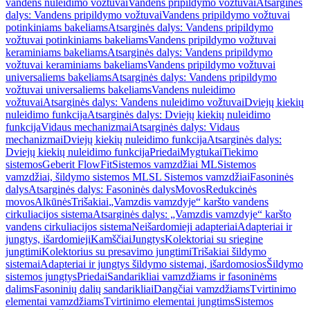
vandens nuleidimo vožtuvai
Vandens pripildymo vožtuvai
Atsarginės
dalys: Vandens pripildymo vožtuvai
Vandens pripildymo vožtuvai
potinkiniams bakeliams
Atsarginės dalys: Vandens pripildymo
vožtuvai potinkiniams bakeliams
Vandens pripildymo vožtuvai
keraminiams bakeliams
Atsarginės dalys: Vandens pripildymo
vožtuvai keraminiams bakeliams
Vandens pripildymo vožtuvai
universaliems bakeliams
Atsarginės dalys: Vandens pripildymo
vožtuvai universaliems bakeliams
Vandens nuleidimo
vožtuvai
Atsarginės dalys: Vandens nuleidimo vožtuvai
Dviejų kiekių
nuleidimo funkcija
Atsarginės dalys: Dviejų kiekių nuleidimo
funkcija
Vidaus mechanizmai
Atsarginės dalys: Vidaus
mechanizmai
Dviejų kiekių nuleidimo funkcija
Atsarginės dalys:
Dviejų kiekių nuleidimo funkcija
Priedai
Mygtukai
Tiekimo
sistemos
Geberit FlowFit
Sistemos vamzdžiai ML
Sistemos
vamzdžiai, šildymo sistemos ML
SL Sistemos vamzdžiai
Fasoninės
dalys
Atsarginės dalys: Fasoninės dalys
Movos
Redukcinės
movos
Alkūnės
Trišakiai
„Vamzdis vamzdyje“ karšto vandens
cirkuliacijos sistema
Atsarginės dalys: „Vamzdis vamzdyje“ karšto
vandens cirkuliacijos sistema
Neišardomieji adapteriai
Adapteriai ir
jungtys, išardomieji
Kamščiai
Jungtys
Kolektoriai su sriegine
jungtimi
Kolektorius su presavimo jungtimi
Trišakiai šildymo
sistemai
Adapteriai ir jungtys šildymo sistemai, išardomosios
Šildymo
sistemos jungtys
Priedai
Sandarikliai vamzdžiams ir fasoninėms
dalims
Fasoninių dalių sandarikliai
Dangčiai vamzdžiams
Tvirtinimo
elementai vamzdžiams
Tvirtinimo elementai jungtims
Sistemos