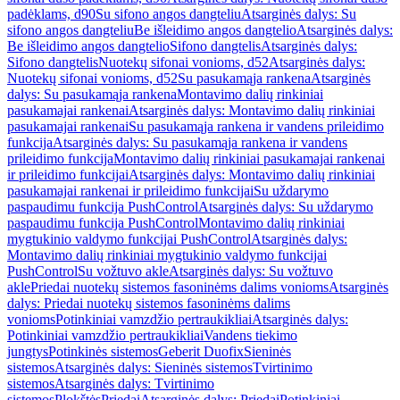
padėklams, d90
Su sifono angos dangteliu
Atsarginės dalys: Su
sifono angos dangteliu
Be išleidimo angos dangtelio
Atsarginės dalys:
Be išleidimo angos dangtelio
Sifono dangtelis
Atsarginės dalys:
Sifono dangtelis
Nuotekų sifonai vonioms, d52
Atsarginės dalys:
Nuotekų sifonai vonioms, d52
Su pasukamąja rankena
Atsarginės
dalys: Su pasukamąja rankena
Montavimo dalių rinkiniai
pasukamajai rankenai
Atsarginės dalys: Montavimo dalių rinkiniai
pasukamajai rankenai
Su pasukamąja rankena ir vandens prileidimo
funkcija
Atsarginės dalys: Su pasukamąja rankena ir vandens
prileidimo funkcija
Montavimo dalių rinkiniai pasukamajai rankenai
ir prileidimo funkcijai
Atsarginės dalys: Montavimo dalių rinkiniai
pasukamajai rankenai ir prileidimo funkcijai
Su uždarymo
paspaudimu funkcija PushControl
Atsarginės dalys: Su uždarymo
paspaudimu funkcija PushControl
Montavimo dalių rinkiniai
mygtukinio valdymo funkcijai PushControl
Atsarginės dalys:
Montavimo dalių rinkiniai mygtukinio valdymo funkcijai
PushControl
Su vožtuvo akle
Atsarginės dalys: Su vožtuvo
akle
Priedai nuotekų sistemos fasoninėms dalims vonioms
Atsarginės
dalys: Priedai nuotekų sistemos fasoninėms dalims
vonioms
Potinkiniai vamzdžio pertraukikliai
Atsarginės dalys:
Potinkiniai vamzdžio pertraukikliai
Vandens tiekimo
jungtys
Potinkinės sistemos
Geberit Duofix
Sieninės
sistemos
Atsarginės dalys: Sieninės sistemos
Tvirtinimo
sistemos
Atsarginės dalys: Tvirtinimo
sistemos
Plokštės
Priedai
Atsarginės dalys: Priedai
Potinkiniai