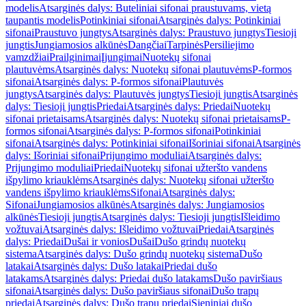
modelis
Atsarginės dalys: Buteliniai sifonai praustuvams, vietą
taupantis modelis
Potinkiniai sifonai
Atsarginės dalys: Potinkiniai
sifonai
Praustuvo jungtys
Atsarginės dalys: Praustuvo jungtys
Tiesioji
jungtis
Jungiamosios alkūnės
Dangčiai
Tarpinės
Persiliejimo
vamzdžiai
Prailginimai
Įjungimai
Nuotekų sifonai
plautuvėms
Atsarginės dalys: Nuotekų sifonai plautuvėms
P-formos
sifonai
Atsarginės dalys: P-formos sifonai
Plautuvės
jungtys
Atsarginės dalys: Plautuvės jungtys
Tiesioji jungtis
Atsarginės
dalys: Tiesioji jungtis
Priedai
Atsarginės dalys: Priedai
Nuotekų
sifonai prietaisams
Atsarginės dalys: Nuotekų sifonai prietaisams
P-
formos sifonai
Atsarginės dalys: P-formos sifonai
Potinkiniai
sifonai
Atsarginės dalys: Potinkiniai sifonai
Išoriniai sifonai
Atsarginės
dalys: Išoriniai sifonai
Prijungimo moduliai
Atsarginės dalys:
Prijungimo moduliai
Priedai
Nuotekų sifonai užteršto vandens
išpylimo kriauklėms
Atsarginės dalys: Nuotekų sifonai užteršto
vandens išpylimo kriauklėms
Sifonai
Atsarginės dalys:
Sifonai
Jungiamosios alkūnės
Atsarginės dalys: Jungiamosios
alkūnės
Tiesioji jungtis
Atsarginės dalys: Tiesioji jungtis
Išleidimo
vožtuvai
Atsarginės dalys: Išleidimo vožtuvai
Priedai
Atsarginės
dalys: Priedai
Dušai ir vonios
Dušai
Dušo grindų nuotekų
sistema
Atsarginės dalys: Dušo grindų nuotekų sistema
Dušo
latakai
Atsarginės dalys: Dušo latakai
Priedai dušo
latakams
Atsarginės dalys: Priedai dušo latakams
Dušo paviršiaus
sifonai
Atsarginės dalys: Dušo paviršiaus sifonai
Dušo trapų
priedai
Atsarginės dalys: Dušo trapų priedai
Sieniniai dušo