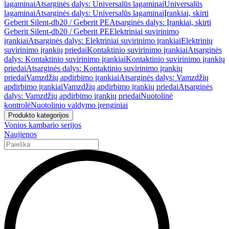
lagaminai
Atsarginės dalys: Universalūs lagaminai
Universalūs
lagaminai
Atsarginės dalys: Universalūs lagaminai
Įrankiai, skirti
Geberit Silent-db20 / Geberit PE
Atsarginės dalys: Įrankiai, skirti
Geberit Silent-db20 / Geberit PE
Elektriniai suvirinimo
įrankiai
Atsarginės dalys: Elektriniai suvirinimo įrankiai
Elektrinių
suvirinimo įrankių priedai
Kontaktinio suvirinimo įrankiai
Atsarginės
dalys: Kontaktinio suvirinimo įrankiai
Kontaktinio suvirinimo įrankių
priedai
Atsarginės dalys: Kontaktinio suvirinimo įrankių
priedai
Vamzdžių apdirbimo įrankiai
Atsarginės dalys: Vamzdžių
apdirbimo įrankiai
Vamzdžių apdirbimo įrankių priedai
Atsarginės
dalys: Vamzdžių apdirbimo įrankių priedai
Nuotolinė
kontrolė
Nuotolinio valdymo įrenginiai
Produkto kategorijos
Vonios kambario serijos
Naujienos