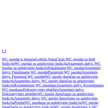
LT
WC puodai ir pisuarai
Geberit AquaClean WC puodai su bidė
funkcija
WC puodai su apiplovimo funkcija
Atsarginės dalys: WC
puodai su apiplovimo funkcija
Pakabinami WC puodai
Atsarginės
dalys: Pakabinami WC puodai
Pastatomi WC puodai
Atsarginės
dalys: Pastatomi WC puodai
WC puodo dangčiai su apiplovimo
funkcija
Atsarginės dalys: WC puodo dangčiai su apiplovimo
funkcija
Keraminiams WC puodams
Atsarginės dalys: Keraminiams
WC puodams
Dekoratyvinės plokštės
Atsarginės dalys:
Dekoratyvinės plokštės
WC puodų dangčiams su apiplovimo
funkcija
Atsarginės dalys: WC puodų dangčiams su apiplovimo
funkcija
Priedai
WC puodams su apiplovimo funkcija
WC puodų
dangčiams su apiplovimo funkcija
WC puodų dangčiams ir WC