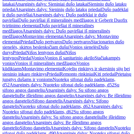
latakai
Atsarginės dalys: Sieniniai dušo latakai
Sieninių dušo latakų
priedai
Atsarginės dalys: Sieninių dušo latakų priedai
Dušo padėklai
ir dušo paviršiai
Atsarginės dalys: Dušo padėklai ir dušo
paviršiai
Dušo paviršiai iš mineralinės medžiagos ir Geberit Duofix
tvirtinimo elementai
Dušo paviršiai iš mineralinės
medžiagos
Atsarginės dalys: Dušo paviršiai iš mineralinės
medžiagos
Montavimo elementai
Atsarginės dalys: Montavimo
elementai
Priedai
Dušo pertvaros
Dušo pertvaros
Stacionarios dušo
sienelės, skirtos beslenksčiam dušui
Vonios sienelės
Dušo
durys
Priedai
Nišos lentynos dušui
Nišos
lentynos
Priedai
Vonios
Vonios iš sanitarinio akrilo
Stačiakampės
vonios
Vonios iš mineralinės medžiagos
Vonios
kūdikiams
Montavimo elementai
Kojelių rinkinys ir skersinių sijų bei
sieninio inkaro rinkinys
Priedai
Remonto rinkiniai
Kiti priedai
Prietaisų
jungtys dušams ir vonioms
Nuotekų sifonai dušo padėklams,
d52
Atsarginės dalys: Nuotekų sifonai dušo padėklams, d52
Su
sifono angos dangteliu
Atsarginės dalys: Su sifono angos
dangteliu
Be išleidimo angos dangtelio
Atsarginės dalys: Be išleidimo
angos dangtelio
Sifono dangtelis
Atsarginės dalys: Sifono
dangtelis
Nuotekų sifonai dušo padėklams, d62
Atsarginės dalys:
Nuotekų sifonai dušo padėklams, d62
Su sifono angos
dangteliu
Atsarginės dalys: Su sifono angos dangteliu
Be išleidimo
angos dangtelio
Atsarginės dalys: Be išleidimo angos
dangtelio
Sifono dangtelis
Atsarginės dalys: Sifono dangtelis
Nuotekų
sifonai dušo padėklams, d90
Atsarginės dalys: Nuotekų sifonai dušo