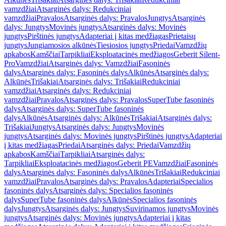
vamzdžiai
Atsarginės dalys: Redukciniai
vamzdžiai
Pravalos
Atsarginės dalys: Pravalos
Jungtys
Atsarginės
dalys: Jungtys
Movinės jungtys
Atsarginės dalys: Movinės
jungtys
Pirštinės jungtys
Adapteriai į kitas medžiagas
Prietaisų
jungtys
Jungiamosios alkūnės
Tiesiosios jungtys
Priedai
Vamzdžių
apkabos
Kamščiai
Tarpikliai
Eksploatacinės medžiagos
Geberit Silent-
Pro
Vamzdžiai
Atsarginės dalys: Vamzdžiai
Fasoninės
dalys
Atsarginės dalys: Fasoninės dalys
Alkūnės
Atsarginės dalys:
Alkūnės
Trišakiai
Atsarginės dalys: Trišakiai
Redukciniai
vamzdžiai
Atsarginės dalys: Redukciniai
vamzdžiai
Pravalos
Atsarginės dalys: Pravalos
SuperTube fasoninės
dalys
Atsarginės dalys: SuperTube fasoninės
dalys
Alkūnės
Atsarginės dalys: Alkūnės
Trišakiai
Atsarginės dalys:
Trišakiai
Jungtys
Atsarginės dalys: Jungtys
Movinės
jungtys
Atsarginės dalys: Movinės jungtys
Pirštinės jungtys
Adapteriai
į kitas medžiagas
Priedai
Atsarginės dalys: Priedai
Vamzdžių
apkabos
Kamščiai
Tarpikliai
Atsarginės dalys:
Tarpikliai
Eksploatacinės medžiagos
Geberit PE
Vamzdžiai
Fasoninės
dalys
Atsarginės dalys: Fasoninės dalys
Alkūnės
Trišakiai
Redukciniai
vamzdžiai
Pravalos
Atsarginės dalys: Pravalos
Adapteriai
Specialios
fasoninės dalys
Atsarginės dalys: Specialios fasoninės
dalys
SuperTube fasoninės dalys
Alkūnės
Specialios fasoninės
dalys
Jungtys
Atsarginės dalys: Jungtys
Suvirinamos jungtys
Movinės
jungtys
Atsarginės dalys: Movinės jungtys
Adapteriai į kitas