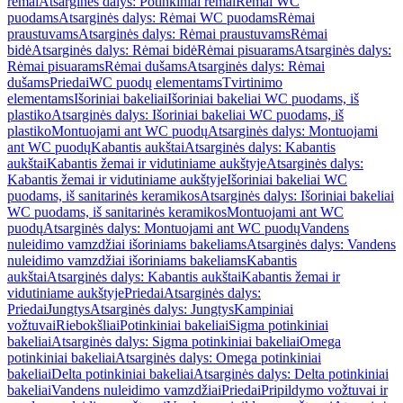
rėmai
Atsarginės dalys: Potinkiniai rėmai
Rėmai WC
puodams
Atsarginės dalys: Rėmai WC puodams
Rėmai
praustuvams
Atsarginės dalys: Rėmai praustuvams
Rėmai
bidė
Atsarginės dalys: Rėmai bidė
Rėmai pisuarams
Atsarginės dalys:
Rėmai pisuarams
Rėmai dušams
Atsarginės dalys: Rėmai
dušams
Priedai
WC puodų elementams
Tvirtinimo
elementams
Išoriniai bakeliai
Išoriniai bakeliai WC puodams, iš
plastiko
Atsarginės dalys: Išoriniai bakeliai WC puodams, iš
plastiko
Montuojami ant WC puodų
Atsarginės dalys: Montuojami
ant WC puodų
Kabantis aukštai
Atsarginės dalys: Kabantis
aukštai
Kabantis žemai ir vidutiniame aukštyje
Atsarginės dalys:
Kabantis žemai ir vidutiniame aukštyje
Išoriniai bakeliai WC
puodams, iš sanitarinės keramikos
Atsarginės dalys: Išoriniai bakeliai
WC puodams, iš sanitarinės keramikos
Montuojami ant WC
puodų
Atsarginės dalys: Montuojami ant WC puodų
Vandens
nuleidimo vamzdžiai išoriniams bakeliams
Atsarginės dalys: Vandens
nuleidimo vamzdžiai išoriniams bakeliams
Kabantis
aukštai
Atsarginės dalys: Kabantis aukštai
Kabantis žemai ir
vidutiniame aukštyje
Priedai
Atsarginės dalys:
Priedai
Jungtys
Atsarginės dalys: Jungtys
Kampiniai
vožtuvai
Riebokšliai
Potinkiniai bakeliai
Sigma potinkiniai
bakeliai
Atsarginės dalys: Sigma potinkiniai bakeliai
Omega
potinkiniai bakeliai
Atsarginės dalys: Omega potinkiniai
bakeliai
Delta potinkiniai bakeliai
Atsarginės dalys: Delta potinkiniai
bakeliai
Vandens nuleidimo vamzdžiai
Priedai
Pripildymo vožtuvai ir