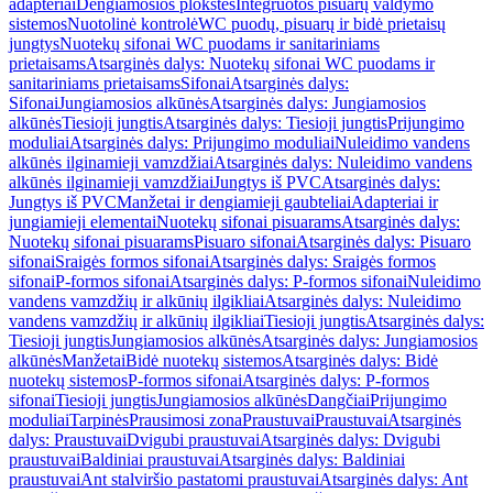
adapteriai
Dengiamosios plokštės
Integruotos pisuarų valdymo
sistemos
Nuotolinė kontrolė
WC puodų, pisuarų ir bidė prietaisų
jungtys
Nuotekų sifonai WC puodams ir sanitariniams
prietaisams
Atsarginės dalys: Nuotekų sifonai WC puodams ir
sanitariniams prietaisams
Sifonai
Atsarginės dalys:
Sifonai
Jungiamosios alkūnės
Atsarginės dalys: Jungiamosios
alkūnės
Tiesioji jungtis
Atsarginės dalys: Tiesioji jungtis
Prijungimo
moduliai
Atsarginės dalys: Prijungimo moduliai
Nuleidimo vandens
alkūnės ilginamieji vamzdžiai
Atsarginės dalys: Nuleidimo vandens
alkūnės ilginamieji vamzdžiai
Jungtys iš PVC
Atsarginės dalys:
Jungtys iš PVC
Manžetai ir dengiamieji gaubteliai
Adapteriai ir
jungiamieji elementai
Nuotekų sifonai pisuarams
Atsarginės dalys:
Nuotekų sifonai pisuarams
Pisuaro sifonai
Atsarginės dalys: Pisuaro
sifonai
Sraigės formos sifonai
Atsarginės dalys: Sraigės formos
sifonai
P-formos sifonai
Atsarginės dalys: P-formos sifonai
Nuleidimo
vandens vamzdžių ir alkūnių ilgikliai
Atsarginės dalys: Nuleidimo
vandens vamzdžių ir alkūnių ilgikliai
Tiesioji jungtis
Atsarginės dalys:
Tiesioji jungtis
Jungiamosios alkūnės
Atsarginės dalys: Jungiamosios
alkūnės
Manžetai
Bidė nuotekų sistemos
Atsarginės dalys: Bidė
nuotekų sistemos
P-formos sifonai
Atsarginės dalys: P-formos
sifonai
Tiesioji jungtis
Jungiamosios alkūnės
Dangčiai
Prijungimo
moduliai
Tarpinės
Prausimosi zona
Praustuvai
Praustuvai
Atsarginės
dalys: Praustuvai
Dvigubi praustuvai
Atsarginės dalys: Dvigubi
praustuvai
Baldiniai praustuvai
Atsarginės dalys: Baldiniai
praustuvai
Ant stalviršio pastatomi praustuvai
Atsarginės dalys: Ant