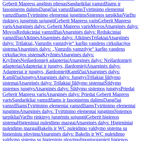
Geberit Mapress anglinis plienas
Sandarikliai vamzdžiams ir
fasoninėms dalims
Dangčiai vamzdžiams
Tvirtinimo elementai
vamzdžiams
Tvirtinimo elementai jungtims
Sistemos tarpikliai
Varžtų
rinkinys jungėmis sujungti
Geberit Mapress varis
Geberit Mapress
varis
Atsarginės dalys: Geberit Mapress varis
Movos
Atsarginės dalys:
Movos
Redukciniai vamzdžiai
Atsarginės dalys: Redukciniai
vamzdžiai
Alkūnės
Atsarginės dalys: Alkūnės
Trišakiai
Atsarginės
dalys: Trišakiai
„Vamzdis vamzdyje“ karšto vandens cirkuliacijos
sistema
Atsarginės dalys: „Vamzdis vamzdyje“ karšto vandens
cirkuliacijos sistema
Kryžmės
Atsarginės dalys:
Kryžmės
Neišardomieji adapteriai
Atsarginės dalys: Neišardomieji
adapteriai
Adapteriai ir jungtys, išardomieji
Atsarginės dalys:
Adapteriai ir jungtys, išardomieji
Kamščiai
Atsarginės dalys:
Kamščiai
Jungtys
Atsarginės dalys: Jungtys
Trišakiai šildymo
sistemai
Atsarginės dalys: Trišakiai šildymo sistemai
Šildymo
sistemos jungtys
Atsarginės dalys: Šildymo sistemos jungtys
Priedai
Geberit Mapress varis
Atsarginės dalys: Priedai Geberit Mapress
varis
Sandarikliai vamzdžiams ir fasoninėms dalims
Dangčiai
vamzdžiams
Tvirtinimo elementai vamzdžiams
Tvirtinimo elementai
jungtims
Atsarginės dalys: Tvirtinimo elementai jungtims
Sistemos
tarpikliai
Varžtų rinkinys jungėmis sujungti
Geberit higienos
sistema
Higieniniai nuleidimo mazgai
Atsarginės dalys: Higieniniai
nuleidimo mazgai
Bakelis ir WC nuleidimo valdymo sistema su
higieniniu plovimu
Atsarginės dalys: Bakelis ir WC nuleidimo
valdymo sistema su higieniniu plovimu
Įmontuojamieji higienos