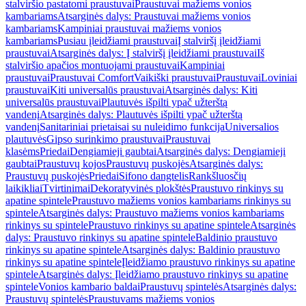
stalviršio pastatomi praustuvai
Praustuvai mažiems vonios
kambariams
Atsarginės dalys: Praustuvai mažiems vonios
kambariams
Kampiniai praustuvai mažiems vonios
kambariams
Pusiau įleidžiami praustuvai
Į stalviršį įleidžiami
praustuvai
Atsarginės dalys: Į stalviršį įleidžiami praustuvai
Iš
stalviršio apačios montuojami praustuvai
Kampiniai
praustuvai
Praustuvai Comfort
Vaikiški praustuvai
Praustuvai
Loviniai
praustuvai
Kiti universalūs praustuvai
Atsarginės dalys: Kiti
universalūs praustuvai
Plautuvės išpilti ypač užterštą
vandenį
Atsarginės dalys: Plautuvės išpilti ypač užterštą
vandenį
Sanitariniai prietaisai su nuleidimo funkcija
Universalios
plautuvės
Gipso surinkimo praustuvai
Praustuvai
klasėms
Priedai
Dengiamieji gaubtai
Atsarginės dalys: Dengiamieji
gaubtai
Praustuvų kojos
Praustuvų puskojės
Atsarginės dalys:
Praustuvų puskojės
Priedai
Sifono dangtelis
Rankšluosčių
laikikliai
Tvirtinimai
Dekoratyvinės plokštės
Praustuvo rinkinys su
apatine spintele
Praustuvo mažiems vonios kambariams rinkinys su
spintele
Atsarginės dalys: Praustuvo mažiems vonios kambariams
rinkinys su spintele
Praustuvo rinkinys su apatine spintele
Atsarginės
dalys: Praustuvo rinkinys su apatine spintele
Baldinio praustuvo
rinkinys su apatine spintele
Atsarginės dalys: Baldinio praustuvo
rinkinys su apatine spintele
Įleidžiamo praustuvo rinkinys su apatine
spintele
Atsarginės dalys: Įleidžiamo praustuvo rinkinys su apatine
spintele
Vonios kambario baldai
Praustuvų spintelės
Atsarginės dalys:
Praustuvų spintelės
Praustuvams mažiems vonios