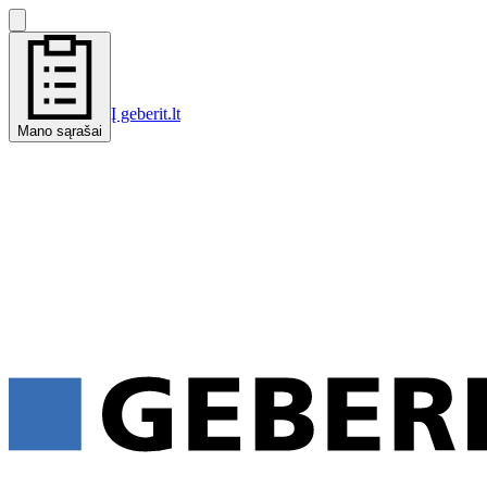
Į geberit.lt
Mano sąrašai