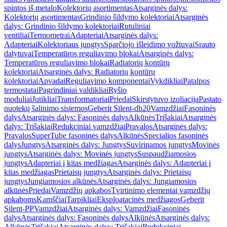
spintos iš metalo
Kolektorių asortimentas
Atsarginės dalys:
Kolektorių asortimentas
Grindinio šildymo kolektoriai
Atsarginės
dalys: Grindinio šildymo kolektoriai
Rutuliniai
ventiliai
Termometrai
Adapteriai
Atsarginės dalys:
Adapteriai
Kolektoriaus jungtys
Sparčiojo išleidimo vožtuvai
Srauto
dalytuvai
Temperatūros reguliavimo blokai
Atsarginės dalys:
Temperatūros reguliavimo blokai
Radiatorių kontūrų
kolektoriai
Atsarginės dalys: Radiatorių kontūrų
kolektoriai
Apvadai
Reguliavimo komponentai
Vykdikliai
Patalpos
termostatai
Pagrindiniai valdikliai
Ryšio
moduliai
Jutikliai
Transformatoriai
Priedai
Skirstytuvo izoliacija
Pastato
nuotekų šalinimo sistemos
Geberit Silent-db20
Vamzdžiai
Fasoninės
dalys
Atsarginės dalys: Fasoninės dalys
Alkūnės
Trišakiai
Atsarginės
dalys: Trišakiai
Redukciniai vamzdžiai
Pravalos
Atsarginės dalys:
Pravalos
SuperTube fasoninės dalys
Alkūnės
Specialios fasoninės
dalys
Jungtys
Atsarginės dalys: Jungtys
Suvirinamos jungtys
Movinės
jungtys
Atsarginės dalys: Movinės jungtys
Suspaudžiamosios
jungtys
Adapteriai į kitas medžiagas
Atsarginės dalys: Adapteriai į
kitas medžiagas
Prietaisų jungtys
Atsarginės dalys: Prietaisų
jungtys
Jungiamosios alkūnės
Atsarginės dalys: Jungiamosios
alkūnės
Priedai
Vamzdžių apkabos
Tvirtinimo elementai vamzdžių
apkaboms
Kamščiai
Tarpikliai
Eksploatacinės medžiagos
Geberit
Silent-PP
Vamzdžiai
Atsarginės dalys: Vamzdžiai
Fasoninės
dalys
Atsarginės dalys: Fasoninės dalys
Alkūnės
Atsarginės dalys:
Alkūnės
Trišakiai
Atsarginės dalys: Trišakiai
Redukciniai