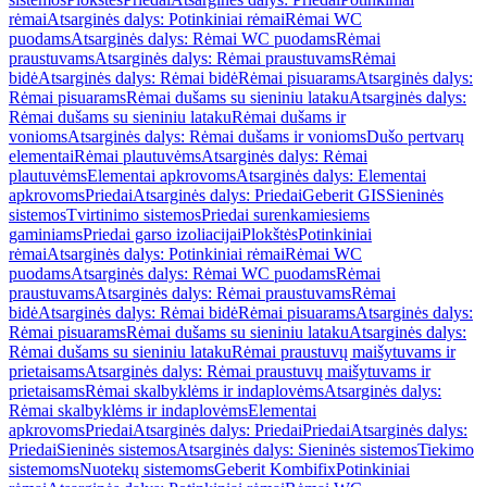
rėmai
Atsarginės dalys: Potinkiniai rėmai
Rėmai WC
puodams
Atsarginės dalys: Rėmai WC puodams
Rėmai
praustuvams
Atsarginės dalys: Rėmai praustuvams
Rėmai
bidė
Atsarginės dalys: Rėmai bidė
Rėmai pisuarams
Atsarginės dalys:
Rėmai pisuarams
Rėmai dušams su sieniniu lataku
Atsarginės dalys:
Rėmai dušams su sieniniu lataku
Rėmai dušams ir
vonioms
Atsarginės dalys: Rėmai dušams ir vonioms
Dušo pertvarų
elementai
Rėmai plautuvėms
Atsarginės dalys: Rėmai
plautuvėms
Elementai apkrovoms
Atsarginės dalys: Elementai
apkrovoms
Priedai
Atsarginės dalys: Priedai
Geberit GIS
Sieninės
sistemos
Tvirtinimo sistemos
Priedai surenkamiesiems
gaminiams
Priedai garso izoliacijai
Plokštės
Potinkiniai
rėmai
Atsarginės dalys: Potinkiniai rėmai
Rėmai WC
puodams
Atsarginės dalys: Rėmai WC puodams
Rėmai
praustuvams
Atsarginės dalys: Rėmai praustuvams
Rėmai
bidė
Atsarginės dalys: Rėmai bidė
Rėmai pisuarams
Atsarginės dalys:
Rėmai pisuarams
Rėmai dušams su sieniniu lataku
Atsarginės dalys:
Rėmai dušams su sieniniu lataku
Rėmai praustuvų maišytuvams ir
prietaisams
Atsarginės dalys: Rėmai praustuvų maišytuvams ir
prietaisams
Rėmai skalbyklėms ir indaplovėms
Atsarginės dalys:
Rėmai skalbyklėms ir indaplovėms
Elementai
apkrovoms
Priedai
Atsarginės dalys: Priedai
Priedai
Atsarginės dalys:
Priedai
Sieninės sistemos
Atsarginės dalys: Sieninės sistemos
Tiekimo
sistemoms
Nuotekų sistemoms
Geberit Kombifix
Potinkiniai