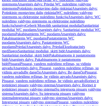
sistemoms
Atsarginės dalys: Priedai WC nuleidimo valdymo
sistemoms
Potinkinio montavimo dalių rinkiniai
Atsarginės dalys:
Potinkinio montavimo dalių rinkiniai
WC nuleidimo valdymo
sistemoms su elektronine nuleidimo funkcija
Atsarginės dalys: WC
nuleidimo valdymo sistemoms su elektronine nuleidimo
funkcija
Jungtys
Geberit Monolith sanitariniai moduliai
Sanitariniai
moduliai WC puodams
Atsarginės dalys: Sanitariniai moduliai WC
puodams
Pakabinamiems WC puodams
Atsarginės dalys:
Pakabinamiems WC puodams
Pastatomiems WC
puodams
Atsarginės dalys: Pastatomiems WC
puodams
Priedai
Atsarginės dalys: Priedai
Eksploatacinės
medžiagos
Sanitariniai moduliai, skirti bidė
Atsarginės dalys:
Sanitariniai moduliai, skirti bidė
Pakabinamoms ir pastatomoms
bidė
Atsarginės dalys: Pakabinamoms ir pastatomoms
bidė
Pisuarai
Pisuarai, vandens nuleidimo režimas, su vidiniu
apvadu
Atsarginės dalys: Pisuarai, vandens nuleidimo režimas, su
vidiniu apvadu
Be dangčio
Atsarginės dalys: Be dangčio
Pisuarai,
vandens nuleidimo režimas, be vidinio apvado
Atsarginės dalys:
Pisuarai, vandens nuleidimo režimas, be vidinio apvado
Išorinei ir
potinkinei pisuarų valdymo sistemai
Atsarginės dalys: Išorinei ir
potinkinei pisuarų valdymo sistemai
Su integruota pisuarų valdymo
sistema
Atsarginės dalys: Su integruota pisuarų valdymo
sistema
Integruotai pisuarų valdymo sistemai
Atsarginės dalys:
Integruotai pisuarų valdymo sistemai
Pisuarai, vandens nuleidimo