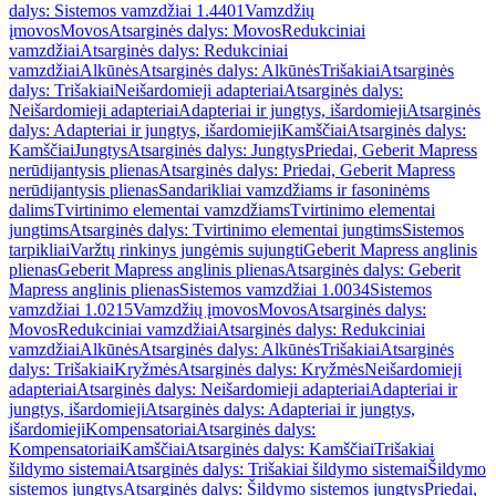
dalys: Sistemos vamzdžiai 1.4401
Vamzdžių
įmovos
Movos
Atsarginės dalys: Movos
Redukciniai
vamzdžiai
Atsarginės dalys: Redukciniai
vamzdžiai
Alkūnės
Atsarginės dalys: Alkūnės
Trišakiai
Atsarginės
dalys: Trišakiai
Neišardomieji adapteriai
Atsarginės dalys:
Neišardomieji adapteriai
Adapteriai ir jungtys, išardomieji
Atsarginės
dalys: Adapteriai ir jungtys, išardomieji
Kamščiai
Atsarginės dalys:
Kamščiai
Jungtys
Atsarginės dalys: Jungtys
Priedai, Geberit Mapress
nerūdijantysis plienas
Atsarginės dalys: Priedai, Geberit Mapress
nerūdijantysis plienas
Sandarikliai vamzdžiams ir fasoninėms
dalims
Tvirtinimo elementai vamzdžiams
Tvirtinimo elementai
jungtims
Atsarginės dalys: Tvirtinimo elementai jungtims
Sistemos
tarpikliai
Varžtų rinkinys jungėmis sujungti
Geberit Mapress anglinis
plienas
Geberit Mapress anglinis plienas
Atsarginės dalys: Geberit
Mapress anglinis plienas
Sistemos vamzdžiai 1.0034
Sistemos
vamzdžiai 1.0215
Vamzdžių įmovos
Movos
Atsarginės dalys:
Movos
Redukciniai vamzdžiai
Atsarginės dalys: Redukciniai
vamzdžiai
Alkūnės
Atsarginės dalys: Alkūnės
Trišakiai
Atsarginės
dalys: Trišakiai
Kryžmės
Atsarginės dalys: Kryžmės
Neišardomieji
adapteriai
Atsarginės dalys: Neišardomieji adapteriai
Adapteriai ir
jungtys, išardomieji
Atsarginės dalys: Adapteriai ir jungtys,
išardomieji
Kompensatoriai
Atsarginės dalys:
Kompensatoriai
Kamščiai
Atsarginės dalys: Kamščiai
Trišakiai
šildymo sistemai
Atsarginės dalys: Trišakiai šildymo sistemai
Šildymo
sistemos jungtys
Atsarginės dalys: Šildymo sistemos jungtys
Priedai,