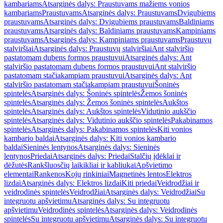
kambariams
Atsarginės dalys: Praustuvams mažiems vonios
kambariams
Praustuvams
Atsarginės dalys: Praustuvams
Dvigubiems
praustuvams
Atsarginės dalys: Dvigubiems praustuvams
Baldiniams
praustuvams
Atsarginės dalys: Baldiniams praustuvams
Kampiniams
praustuvams
Atsarginės dalys: Kampiniams praustuvams
Praustuvų
stalviršiai
Atsarginės dalys: Praustuvų stalviršiai
Ant stalviršio
pastatomam dubens formos praustuvui
Atsarginės dalys: Ant
stalviršio pastatomam dubens formos praustuvui
Ant stalviršio
pastatomam stačiakampiam praustuvui
Atsarginės dalys: Ant
stalviršio pastatomam stačiakampiam praustuvui
Šoninės
spintelės
Atsarginės dalys: Šoninės spintelės
Žemos šoninės
spintelės
Atsarginės dalys: Žemos šoninės spintelės
Aukštos
spintelės
Atsarginės dalys: Aukštos spintelės
Vidutinio aukščio
spintelės
Atsarginės dalys: Vidutinio aukščio spintelės
Pakabinamos
spintelės
Atsarginės dalys: Pakabinamos spintelės
Kiti vonios
kambario baldai
Atsarginės dalys: Kiti vonios kambario
baldai
Sieninės lentynos
Atsarginės dalys: Sieninės
lentynos
Priedai
Atsarginės dalys: Priedai
Stalčių įdėklai ir
dėžutės
Rankšluosčių laikikliai ir kabliukai
Apšvietimo
elementai
Rankenos
Kojų rinkiniai
Magnetinės lentos
Elektros
lizdai
Atsarginės dalys: Elektros lizdai
Kiti priedai
Veidrodžiai ir
veidrodinės spintelės
Veidrodžiai
Atsarginės dalys: Veidrodžiai
Su
integruotu apšvietimu
Atsarginės dalys: Su integruotu
apšvietimu
Veidrodinės spintelės
Atsarginės dalys: Veidrodinės
spintelės
Su integruotu apšvietimu
Atsarginės dalys: Su integruotu