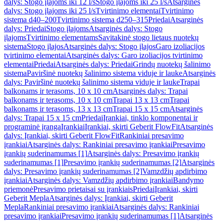
dalys: Stogo įlajoms iki 12 l/s
Stogo įlajoms iki 25 l/s
Atsarginės
dalys: Stogo įlajoms iki 25 l/s
Tvirtinimo elementai
Tvirtinimo
sistema d40–200
Tvirtinimo sistema d250–315
Priedai
Atsarginės
dalys: Priedai
Stogo įlajoms
Atsarginės dalys: Stogo
įlajoms
Tvirtinimo elementams
Savitakinė stogo lietaus nuotekų
sistema
Stogo įlajos
Atsarginės dalys: Stogo įlajos
Garo izoliacijos
tvirtinimo elementai
Atsarginės dalys: Garo izoliacijos tvirtinimo
elementai
Priedai
Atsarginės dalys: Priedai
Grindų nuotekų šalinimo
sistema
Paviršinė nuotekų šalinimo sistema viduje ir lauke
Atsarginės
dalys: Paviršinė nuotekų šalinimo sistema viduje ir lauke
Trapai
balkonams ir terasoms, 10 x 10 cm
Atsarginės dalys: Trapai
balkonams ir terasoms, 10 x 10 cm
Trapai 13 x 13 cm
Trapai
balkonams ir terasoms, 13 x 13 cm
Trapai 15 x 15 cm
Atsarginės
dalys: Trapai 15 x 15 cm
Priedai
Įrankiai, tinklo komponentai ir
programinė įranga
Įrankiai
Įrankiai, skirti Geberit FlowFit
Atsarginės
dalys: Įrankiai, skirti Geberit FlowFit
Rankiniai presavimo
įrankiai
Atsarginės dalys: Rankiniai presavimo įrankiai
Presavimo
įrankių suderinamumas [1]
Atsarginės dalys: Presavimo įrankių
suderinamumas [1]
Presavimo įrankių suderinamumas [2]
Atsarginės
dalys: Presavimo įrankių suderinamumas [2]
Vamzdžių apdirbimo
įrankiai
Atsarginės dalys: Vamzdžių apdirbimo įrankiai
Bandymo
priemonė
Presavimo prietaisai su įrankiais
Priedai
Įrankiai, skirti
Geberit Mepla
Atsarginės dalys: Įrankiai, skirti Geberit
Mepla
Rankiniai presavimo įrankiai
Atsarginės dalys: Rankiniai
presavimo įrankiai
Presavimo įrankių suderinamumas [1]
Atsarginės