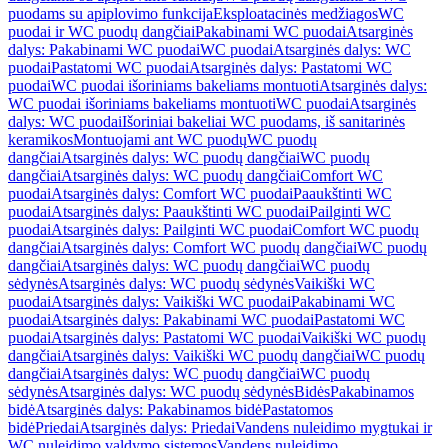
puodams su apiplovimo funkcija
Eksploatacinės medžiagos
WC
puodai ir WC puodų dangčiai
Pakabinami WC puodai
Atsarginės
dalys: Pakabinami WC puodai
WC puodai
Atsarginės dalys: WC
puodai
Pastatomi WC puodai
Atsarginės dalys: Pastatomi WC
puodai
WC puodai išoriniams bakeliams montuoti
Atsarginės dalys:
WC puodai išoriniams bakeliams montuoti
WC puodai
Atsarginės
dalys: WC puodai
Išoriniai bakeliai WC puodams, iš sanitarinės
keramikos
Montuojami ant WC puodų
WC puodų
dangčiai
Atsarginės dalys: WC puodų dangčiai
WC puodų
dangčiai
Atsarginės dalys: WC puodų dangčiai
Comfort WC
puodai
Atsarginės dalys: Comfort WC puodai
Paaukštinti WC
puodai
Atsarginės dalys: Paaukštinti WC puodai
Pailginti WC
puodai
Atsarginės dalys: Pailginti WC puodai
Comfort WC puodų
dangčiai
Atsarginės dalys: Comfort WC puodų dangčiai
WC puodų
dangčiai
Atsarginės dalys: WC puodų dangčiai
WC puodų
sėdynės
Atsarginės dalys: WC puodų sėdynės
Vaikiški WC
puodai
Atsarginės dalys: Vaikiški WC puodai
Pakabinami WC
puodai
Atsarginės dalys: Pakabinami WC puodai
Pastatomi WC
puodai
Atsarginės dalys: Pastatomi WC puodai
Vaikiški WC puodų
dangčiai
Atsarginės dalys: Vaikiški WC puodų dangčiai
WC puodų
dangčiai
Atsarginės dalys: WC puodų dangčiai
WC puodų
sėdynės
Atsarginės dalys: WC puodų sėdynės
Bidės
Pakabinamos
bidė
Atsarginės dalys: Pakabinamos bidė
Pastatomos
bidė
Priedai
Atsarginės dalys: Priedai
Vandens nuleidimo mygtukai ir
WC nuleidimo valdymo sistemos
Vandens nuleidimo