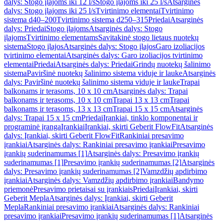
dalys: Stogo įlajoms iki 12 l/s
Stogo įlajoms iki 25 l/s
Atsarginės
dalys: Stogo įlajoms iki 25 l/s
Tvirtinimo elementai
Tvirtinimo
sistema d40–200
Tvirtinimo sistema d250–315
Priedai
Atsarginės
dalys: Priedai
Stogo įlajoms
Atsarginės dalys: Stogo
įlajoms
Tvirtinimo elementams
Savitakinė stogo lietaus nuotekų
sistema
Stogo įlajos
Atsarginės dalys: Stogo įlajos
Garo izoliacijos
tvirtinimo elementai
Atsarginės dalys: Garo izoliacijos tvirtinimo
elementai
Priedai
Atsarginės dalys: Priedai
Grindų nuotekų šalinimo
sistema
Paviršinė nuotekų šalinimo sistema viduje ir lauke
Atsarginės
dalys: Paviršinė nuotekų šalinimo sistema viduje ir lauke
Trapai
balkonams ir terasoms, 10 x 10 cm
Atsarginės dalys: Trapai
balkonams ir terasoms, 10 x 10 cm
Trapai 13 x 13 cm
Trapai
balkonams ir terasoms, 13 x 13 cm
Trapai 15 x 15 cm
Atsarginės
dalys: Trapai 15 x 15 cm
Priedai
Įrankiai, tinklo komponentai ir
programinė įranga
Įrankiai
Įrankiai, skirti Geberit FlowFit
Atsarginės
dalys: Įrankiai, skirti Geberit FlowFit
Rankiniai presavimo
įrankiai
Atsarginės dalys: Rankiniai presavimo įrankiai
Presavimo
įrankių suderinamumas [1]
Atsarginės dalys: Presavimo įrankių
suderinamumas [1]
Presavimo įrankių suderinamumas [2]
Atsarginės
dalys: Presavimo įrankių suderinamumas [2]
Vamzdžių apdirbimo
įrankiai
Atsarginės dalys: Vamzdžių apdirbimo įrankiai
Bandymo
priemonė
Presavimo prietaisai su įrankiais
Priedai
Įrankiai, skirti
Geberit Mepla
Atsarginės dalys: Įrankiai, skirti Geberit
Mepla
Rankiniai presavimo įrankiai
Atsarginės dalys: Rankiniai
presavimo įrankiai
Presavimo įrankių suderinamumas [1]
Atsarginės