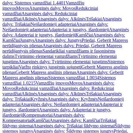
dalys: Sistemos vamzdžiai 1.4401
Vamzdžių
įmovos
Movos
Atsarginės dalys: Movos
Redukciniai
vamzdžiai
Atsarginės dalys: Redukciniai
vamzdžiai
Alkūnės
Atsarginės dalys: Alkūnės
Trišakiai
Atsarginės
dalys: Trišakiai
Neišardomieji adapteriai
Atsarginės dalys:
Neišardomieji adapteriai
Adapteriai ir jungtys, išardomieji
Atsarginės
dalys: Adapteriai ir jungtys, išardomieji
Kamščiai
Atsarginės dalys:
Kamščiai
Jungtys
Atsarginės dalys: Jungtys
Priedai, Geberit Mapress
nerūdijantysis plienas
Atsarginės dalys: Priedai, Geberit Mapress
nerūdijantysis plienas
Sandarikliai vamzdžiams ir fasoninėms
dalims
Tvirtinimo elementai vamzdžiams
Tvirtinimo elementai
jungtims
Atsarginės dalys: Tvirtinimo elementai jungtims
Sistemos
tarpikliai
Varžtų rinkinys jungėmis sujungti
Geberit Mapress anglinis
plienas
Geberit Mapress anglinis plienas
Atsarginės dalys: Geberit
Mapress anglinis plienas
Sistemos vamzdžiai 1.0034
Sistemos
vamzdžiai 1.0215
Vamzdžių įmovos
Movos
Atsarginės dalys:
Movos
Redukciniai vamzdžiai
Atsarginės dalys: Redukciniai
vamzdžiai
Alkūnės
Atsarginės dalys: Alkūnės
Trišakiai
Atsarginės
dalys: Trišakiai
Kryžmės
Atsarginės dalys: Kryžmės
Neišardomieji
adapteriai
Atsarginės dalys: Neišardomieji adapteriai
Adapteriai ir
jungtys, išardomieji
Atsarginės dalys: Adapteriai ir jungtys,
išardomieji
Kompensatoriai
Atsarginės dalys:
Kompensatoriai
Kamščiai
Atsarginės dalys: Kamščiai
Trišakiai
šildymo sistemai
Atsarginės dalys: Trišakiai šildymo sistemai
Šildymo
sistemos jungtys
Atsarginės dalys: Šildymo sistemos jungtys
Priedai,