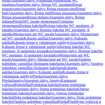
rėmai
Atsarginės dalys: Potinkiniai rėmai
Rėmai WC
puodams
Atsarginės dalys: Rėmai WC puodams
Rėmai
praustuvams
Atsarginės dalys: Rėmai praustuvams
Rėmai
bidė
Atsarginės dalys: Rėmai bidė
Rėmai pisuarams
Atsarginės dalys:
Rėmai pisuarams
Rėmai dušams
Atsarginės dalys: Rėmai
dušams
Priedai
WC puodų elementams
Tvirtinimo
elementams
Išoriniai bakeliai
Išoriniai bakeliai WC puodams, iš
plastiko
Atsarginės dalys: Išoriniai bakeliai WC puodams, iš
plastiko
Montuojami ant WC puodų
Atsarginės dalys: Montuojami
ant WC puodų
Kabantis aukštai
Atsarginės dalys: Kabantis
aukštai
Kabantis žemai ir vidutiniame aukštyje
Atsarginės dalys:
Kabantis žemai ir vidutiniame aukštyje
Išoriniai bakeliai WC
puodams, iš sanitarinės keramikos
Atsarginės dalys: Išoriniai bakeliai
WC puodams, iš sanitarinės keramikos
Montuojami ant WC
puodų
Atsarginės dalys: Montuojami ant WC puodų
Vandens
nuleidimo vamzdžiai išoriniams bakeliams
Atsarginės dalys: Vandens
nuleidimo vamzdžiai išoriniams bakeliams
Kabantis
aukštai
Atsarginės dalys: Kabantis aukštai
Kabantis žemai ir
vidutiniame aukštyje
Priedai
Atsarginės dalys:
Priedai
Jungtys
Atsarginės dalys: Jungtys
Kampiniai
vožtuvai
Riebokšliai
Potinkiniai bakeliai
Sigma potinkiniai
bakeliai
Atsarginės dalys: Sigma potinkiniai bakeliai
Omega
potinkiniai bakeliai
Atsarginės dalys: Omega potinkiniai
bakeliai
Delta potinkiniai bakeliai
Atsarginės dalys: Delta potinkiniai
bakeliai
Vandens nuleidimo vamzdžiai
Priedai
Pripildymo vožtuvai ir