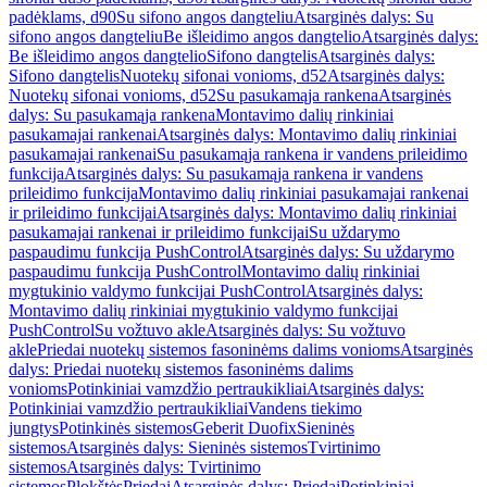
padėklams, d90
Su sifono angos dangteliu
Atsarginės dalys: Su
sifono angos dangteliu
Be išleidimo angos dangtelio
Atsarginės dalys:
Be išleidimo angos dangtelio
Sifono dangtelis
Atsarginės dalys:
Sifono dangtelis
Nuotekų sifonai vonioms, d52
Atsarginės dalys:
Nuotekų sifonai vonioms, d52
Su pasukamąja rankena
Atsarginės
dalys: Su pasukamąja rankena
Montavimo dalių rinkiniai
pasukamajai rankenai
Atsarginės dalys: Montavimo dalių rinkiniai
pasukamajai rankenai
Su pasukamąja rankena ir vandens prileidimo
funkcija
Atsarginės dalys: Su pasukamąja rankena ir vandens
prileidimo funkcija
Montavimo dalių rinkiniai pasukamajai rankenai
ir prileidimo funkcijai
Atsarginės dalys: Montavimo dalių rinkiniai
pasukamajai rankenai ir prileidimo funkcijai
Su uždarymo
paspaudimu funkcija PushControl
Atsarginės dalys: Su uždarymo
paspaudimu funkcija PushControl
Montavimo dalių rinkiniai
mygtukinio valdymo funkcijai PushControl
Atsarginės dalys:
Montavimo dalių rinkiniai mygtukinio valdymo funkcijai
PushControl
Su vožtuvo akle
Atsarginės dalys: Su vožtuvo
akle
Priedai nuotekų sistemos fasoninėms dalims vonioms
Atsarginės
dalys: Priedai nuotekų sistemos fasoninėms dalims
vonioms
Potinkiniai vamzdžio pertraukikliai
Atsarginės dalys:
Potinkiniai vamzdžio pertraukikliai
Vandens tiekimo
jungtys
Potinkinės sistemos
Geberit Duofix
Sieninės
sistemos
Atsarginės dalys: Sieninės sistemos
Tvirtinimo
sistemos
Atsarginės dalys: Tvirtinimo
sistemos
Plokštės
Priedai
Atsarginės dalys: Priedai
Potinkiniai