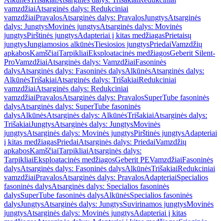
vamzdžiai
Atsarginės dalys: Redukciniai
vamzdžiai
Pravalos
Atsarginės dalys: Pravalos
Jungtys
Atsarginės
dalys: Jungtys
Movinės jungtys
Atsarginės dalys: Movinės
jungtys
Pirštinės jungtys
Adapteriai į kitas medžiagas
Prietaisų
jungtys
Jungiamosios alkūnės
Tiesiosios jungtys
Priedai
Vamzdžių
apkabos
Kamščiai
Tarpikliai
Eksploatacinės medžiagos
Geberit Silent-
Pro
Vamzdžiai
Atsarginės dalys: Vamzdžiai
Fasoninės
dalys
Atsarginės dalys: Fasoninės dalys
Alkūnės
Atsarginės dalys:
Alkūnės
Trišakiai
Atsarginės dalys: Trišakiai
Redukciniai
vamzdžiai
Atsarginės dalys: Redukciniai
vamzdžiai
Pravalos
Atsarginės dalys: Pravalos
SuperTube fasoninės
dalys
Atsarginės dalys: SuperTube fasoninės
dalys
Alkūnės
Atsarginės dalys: Alkūnės
Trišakiai
Atsarginės dalys:
Trišakiai
Jungtys
Atsarginės dalys: Jungtys
Movinės
jungtys
Atsarginės dalys: Movinės jungtys
Pirštinės jungtys
Adapteriai
į kitas medžiagas
Priedai
Atsarginės dalys: Priedai
Vamzdžių
apkabos
Kamščiai
Tarpikliai
Atsarginės dalys:
Tarpikliai
Eksploatacinės medžiagos
Geberit PE
Vamzdžiai
Fasoninės
dalys
Atsarginės dalys: Fasoninės dalys
Alkūnės
Trišakiai
Redukciniai
vamzdžiai
Pravalos
Atsarginės dalys: Pravalos
Adapteriai
Specialios
fasoninės dalys
Atsarginės dalys: Specialios fasoninės
dalys
SuperTube fasoninės dalys
Alkūnės
Specialios fasoninės
dalys
Jungtys
Atsarginės dalys: Jungtys
Suvirinamos jungtys
Movinės
jungtys
Atsarginės dalys: Movinės jungtys
Adapteriai į kitas