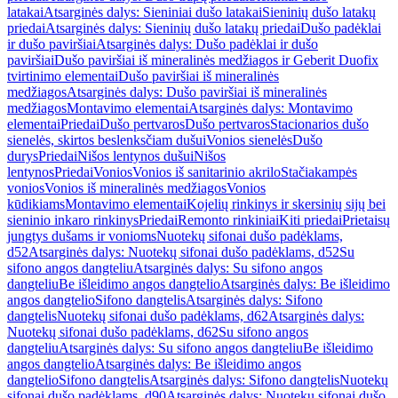
latakai
Atsarginės dalys: Sieniniai dušo latakai
Sieninių dušo latakų
priedai
Atsarginės dalys: Sieninių dušo latakų priedai
Dušo padėklai
ir dušo paviršiai
Atsarginės dalys: Dušo padėklai ir dušo
paviršiai
Dušo paviršiai iš mineralinės medžiagos ir Geberit Duofix
tvirtinimo elementai
Dušo paviršiai iš mineralinės
medžiagos
Atsarginės dalys: Dušo paviršiai iš mineralinės
medžiagos
Montavimo elementai
Atsarginės dalys: Montavimo
elementai
Priedai
Dušo pertvaros
Dušo pertvaros
Stacionarios dušo
sienelės, skirtos beslenksčiam dušui
Vonios sienelės
Dušo
durys
Priedai
Nišos lentynos dušui
Nišos
lentynos
Priedai
Vonios
Vonios iš sanitarinio akrilo
Stačiakampės
vonios
Vonios iš mineralinės medžiagos
Vonios
kūdikiams
Montavimo elementai
Kojelių rinkinys ir skersinių sijų bei
sieninio inkaro rinkinys
Priedai
Remonto rinkiniai
Kiti priedai
Prietaisų
jungtys dušams ir vonioms
Nuotekų sifonai dušo padėklams,
d52
Atsarginės dalys: Nuotekų sifonai dušo padėklams, d52
Su
sifono angos dangteliu
Atsarginės dalys: Su sifono angos
dangteliu
Be išleidimo angos dangtelio
Atsarginės dalys: Be išleidimo
angos dangtelio
Sifono dangtelis
Atsarginės dalys: Sifono
dangtelis
Nuotekų sifonai dušo padėklams, d62
Atsarginės dalys:
Nuotekų sifonai dušo padėklams, d62
Su sifono angos
dangteliu
Atsarginės dalys: Su sifono angos dangteliu
Be išleidimo
angos dangtelio
Atsarginės dalys: Be išleidimo angos
dangtelio
Sifono dangtelis
Atsarginės dalys: Sifono dangtelis
Nuotekų
sifonai dušo padėklams, d90
Atsarginės dalys: Nuotekų sifonai dušo