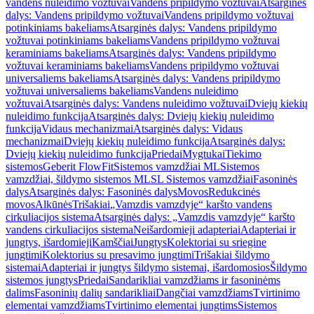
vandens nuleidimo vožtuvai
Vandens pripildymo vožtuvai
Atsarginės
dalys: Vandens pripildymo vožtuvai
Vandens pripildymo vožtuvai
potinkiniams bakeliams
Atsarginės dalys: Vandens pripildymo
vožtuvai potinkiniams bakeliams
Vandens pripildymo vožtuvai
keraminiams bakeliams
Atsarginės dalys: Vandens pripildymo
vožtuvai keraminiams bakeliams
Vandens pripildymo vožtuvai
universaliems bakeliams
Atsarginės dalys: Vandens pripildymo
vožtuvai universaliems bakeliams
Vandens nuleidimo
vožtuvai
Atsarginės dalys: Vandens nuleidimo vožtuvai
Dviejų kiekių
nuleidimo funkcija
Atsarginės dalys: Dviejų kiekių nuleidimo
funkcija
Vidaus mechanizmai
Atsarginės dalys: Vidaus
mechanizmai
Dviejų kiekių nuleidimo funkcija
Atsarginės dalys:
Dviejų kiekių nuleidimo funkcija
Priedai
Mygtukai
Tiekimo
sistemos
Geberit FlowFit
Sistemos vamzdžiai ML
Sistemos
vamzdžiai, šildymo sistemos ML
SL Sistemos vamzdžiai
Fasoninės
dalys
Atsarginės dalys: Fasoninės dalys
Movos
Redukcinės
movos
Alkūnės
Trišakiai
„Vamzdis vamzdyje“ karšto vandens
cirkuliacijos sistema
Atsarginės dalys: „Vamzdis vamzdyje“ karšto
vandens cirkuliacijos sistema
Neišardomieji adapteriai
Adapteriai ir
jungtys, išardomieji
Kamščiai
Jungtys
Kolektoriai su sriegine
jungtimi
Kolektorius su presavimo jungtimi
Trišakiai šildymo
sistemai
Adapteriai ir jungtys šildymo sistemai, išardomosios
Šildymo
sistemos jungtys
Priedai
Sandarikliai vamzdžiams ir fasoninėms
dalims
Fasoninių dalių sandarikliai
Dangčiai vamzdžiams
Tvirtinimo
elementai vamzdžiams
Tvirtinimo elementai jungtims
Sistemos