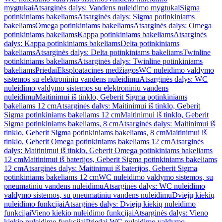
mygtukai
Atsarginės dalys: Vandens nuleidimo mygtukai
Sigma
potinkiniams bakeliams
Atsarginės dalys: Sigma potinkiniams
bakeliams
Omega potinkiniams bakeliams
Atsarginės dalys: Omega
potinkiniams bakeliams
Kappa potinkiniams bakeliams
Atsarginės
dalys: Kappa potinkiniams bakeliams
Delta potinkiniams
bakeliams
Atsarginės dalys: Delta potinkiniams bakeliams
Twinline
potinkiniams bakeliams
Atsarginės dalys: Twinline potinkiniams
bakeliams
Priedai
Eksploatacinės medžiagos
WC nuleidimo valdymo
sistemos su elektroniniu vandens nuleidimu
Atsarginės dalys: WC
nuleidimo valdymo sistemos su elektroniniu vandens
nuleidimu
Maitinimui iš tinklo, Geberit Sigma potinkiniams
bakeliams 12 cm
Atsarginės dalys: Maitinimui iš tinklo, Geberit
Sigma potinkiniams bakeliams 12 cm
Maitinimui iš tinklo, Geberit
Sigma potinkiniams bakeliams, 8 cm
Atsarginės dalys: Maitinimui iš
tinklo, Geberit Sigma potinkiniams bakeliams, 8 cm
Maitinimui iš
tinklo, Geberit Omega potinkiniams bakeliams 12 cm
Atsarginės
dalys: Maitinimui iš tinklo, Geberit Omega potinkiniams bakeliams
12 cm
Maitinimui iš baterijos, Geberit Sigma potinkiniams bakeliams
12 cm
Atsarginės dalys: Maitinimui iš baterijos, Geberit Sigma
potinkiniams bakeliams 12 cm
WC nuleidimo valdymo sistemos, su
pneumatiniu vandens nuleidimu
Atsarginės dalys: WC nuleidimo
valdymo sistemos, su pneumatiniu vandens nuleidimu
Dviejų kiekių
nuleidimo funkcijai
Atsarginės dalys: Dviejų kiekių nuleidimo
funkcijai
Vieno kiekio nuleidimo funkcijai
Atsarginės dalys: Vieno
kiekio nuleidimo funkcijai
Priedai WC nuleidimo valdymo