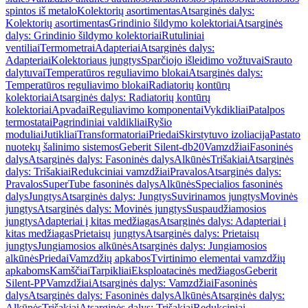
spintos iš metalo
Kolektorių asortimentas
Atsarginės dalys:
Kolektorių asortimentas
Grindinio šildymo kolektoriai
Atsarginės
dalys: Grindinio šildymo kolektoriai
Rutuliniai
ventiliai
Termometrai
Adapteriai
Atsarginės dalys:
Adapteriai
Kolektoriaus jungtys
Sparčiojo išleidimo vožtuvai
Srauto
dalytuvai
Temperatūros reguliavimo blokai
Atsarginės dalys:
Temperatūros reguliavimo blokai
Radiatorių kontūrų
kolektoriai
Atsarginės dalys: Radiatorių kontūrų
kolektoriai
Apvadai
Reguliavimo komponentai
Vykdikliai
Patalpos
termostatai
Pagrindiniai valdikliai
Ryšio
moduliai
Jutikliai
Transformatoriai
Priedai
Skirstytuvo izoliacija
Pastato
nuotekų šalinimo sistemos
Geberit Silent-db20
Vamzdžiai
Fasoninės
dalys
Atsarginės dalys: Fasoninės dalys
Alkūnės
Trišakiai
Atsarginės
dalys: Trišakiai
Redukciniai vamzdžiai
Pravalos
Atsarginės dalys:
Pravalos
SuperTube fasoninės dalys
Alkūnės
Specialios fasoninės
dalys
Jungtys
Atsarginės dalys: Jungtys
Suvirinamos jungtys
Movinės
jungtys
Atsarginės dalys: Movinės jungtys
Suspaudžiamosios
jungtys
Adapteriai į kitas medžiagas
Atsarginės dalys: Adapteriai į
kitas medžiagas
Prietaisų jungtys
Atsarginės dalys: Prietaisų
jungtys
Jungiamosios alkūnės
Atsarginės dalys: Jungiamosios
alkūnės
Priedai
Vamzdžių apkabos
Tvirtinimo elementai vamzdžių
apkaboms
Kamščiai
Tarpikliai
Eksploatacinės medžiagos
Geberit
Silent-PP
Vamzdžiai
Atsarginės dalys: Vamzdžiai
Fasoninės
dalys
Atsarginės dalys: Fasoninės dalys
Alkūnės
Atsarginės dalys:
Alkūnės
Trišakiai
Atsarginės dalys: Trišakiai
Redukciniai