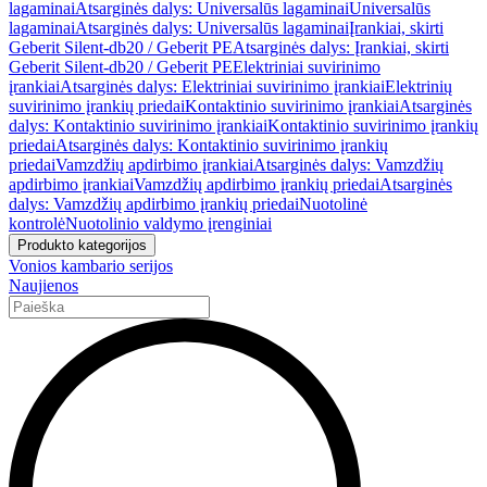
lagaminai
Atsarginės dalys: Universalūs lagaminai
Universalūs
lagaminai
Atsarginės dalys: Universalūs lagaminai
Įrankiai, skirti
Geberit Silent-db20 / Geberit PE
Atsarginės dalys: Įrankiai, skirti
Geberit Silent-db20 / Geberit PE
Elektriniai suvirinimo
įrankiai
Atsarginės dalys: Elektriniai suvirinimo įrankiai
Elektrinių
suvirinimo įrankių priedai
Kontaktinio suvirinimo įrankiai
Atsarginės
dalys: Kontaktinio suvirinimo įrankiai
Kontaktinio suvirinimo įrankių
priedai
Atsarginės dalys: Kontaktinio suvirinimo įrankių
priedai
Vamzdžių apdirbimo įrankiai
Atsarginės dalys: Vamzdžių
apdirbimo įrankiai
Vamzdžių apdirbimo įrankių priedai
Atsarginės
dalys: Vamzdžių apdirbimo įrankių priedai
Nuotolinė
kontrolė
Nuotolinio valdymo įrenginiai
Produkto kategorijos
Vonios kambario serijos
Naujienos