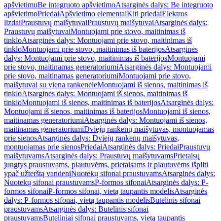
apšvietimu
Be integruoto apšvietimo
Atsarginės dalys: Be integruoto
apšvietimo
Priedai
Apšvietimo elementai
Kiti priedai
Elektros
lizdai
Praustuvų maišytuvai
Praustuvų maišytuvai
Atsarginės dalys:
Praustuvų maišytuvai
Montuojami prie stovo, maitinimas iš
tinklo
Atsarginės dalys: Montuojami prie stovo, maitinimas iš
tinklo
Montuojami prie stovo, maitinimas iš baterijos
Atsarginės
dalys: Montuojami prie stovo, maitinimas iš baterijos
Montuojami
prie stovo, maitinamas generatoriumi
Atsarginės dalys: Montuojami
prie stovo, maitinamas generatoriumi
Montuojami prie stovo,
maišytuvai su viena rankenėle
Montuojami iš sienos, maitinimas iš
tinklo
Atsarginės dalys: Montuojami iš sienos, maitinimas iš
tinklo
Montuojami iš sienos, maitinimas iš baterijos
Atsarginės dalys:
Montuojami iš sienos, maitinimas iš baterijos
Montuojami iš sienos,
maitinamas generatoriumi
Atsarginės dalys: Montuojami iš sienos,
maitinamas generatoriumi
Dviejų rankenų maišytuvas, montuojamas
prie sienos
Atsarginės dalys: Dviejų rankenų maišytuvas,
montuojamas prie sienos
Priedai
Atsarginės dalys: Priedai
Praustuvų
maišytuvams
Atsarginės dalys: Praustuvų maišytuvams
Prietaisų
jungtys praustuvams, plautuvėms, prietaisams ir plautuvėms išpilti
ypač užterštą vandenį
Nuotekų sifonai praustuvams
Atsarginės dalys:
Nuotekų sifonai praustuvams
P-formos sifonai
Atsarginės dalys: P-
formos sifonai
P-formos sifonai, vietą taupantis modelis
Atsarginės
dalys: P-formos sifonai, vietą taupantis modelis
Butelinis sifonai
praustuvams
Atsarginės dalys: Butelinis sifonai
praustuvams
Buteliniai sifonai praustuvams, vietą taupantis