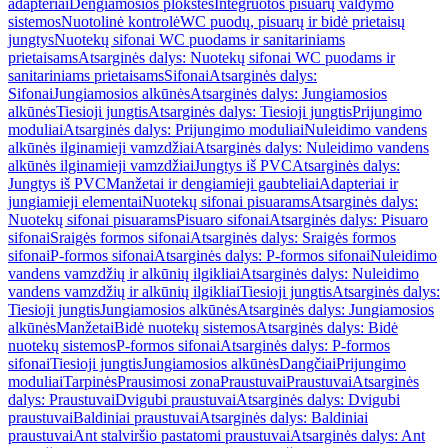
adapteriai
Dengiamosios plokštės
Integruotos pisuarų valdymo
sistemos
Nuotolinė kontrolė
WC puodų, pisuarų ir bidė prietaisų
jungtys
Nuotekų sifonai WC puodams ir sanitariniams
prietaisams
Atsarginės dalys: Nuotekų sifonai WC puodams ir
sanitariniams prietaisams
Sifonai
Atsarginės dalys:
Sifonai
Jungiamosios alkūnės
Atsarginės dalys: Jungiamosios
alkūnės
Tiesioji jungtis
Atsarginės dalys: Tiesioji jungtis
Prijungimo
moduliai
Atsarginės dalys: Prijungimo moduliai
Nuleidimo vandens
alkūnės ilginamieji vamzdžiai
Atsarginės dalys: Nuleidimo vandens
alkūnės ilginamieji vamzdžiai
Jungtys iš PVC
Atsarginės dalys:
Jungtys iš PVC
Manžetai ir dengiamieji gaubteliai
Adapteriai ir
jungiamieji elementai
Nuotekų sifonai pisuarams
Atsarginės dalys:
Nuotekų sifonai pisuarams
Pisuaro sifonai
Atsarginės dalys: Pisuaro
sifonai
Sraigės formos sifonai
Atsarginės dalys: Sraigės formos
sifonai
P-formos sifonai
Atsarginės dalys: P-formos sifonai
Nuleidimo
vandens vamzdžių ir alkūnių ilgikliai
Atsarginės dalys: Nuleidimo
vandens vamzdžių ir alkūnių ilgikliai
Tiesioji jungtis
Atsarginės dalys:
Tiesioji jungtis
Jungiamosios alkūnės
Atsarginės dalys: Jungiamosios
alkūnės
Manžetai
Bidė nuotekų sistemos
Atsarginės dalys: Bidė
nuotekų sistemos
P-formos sifonai
Atsarginės dalys: P-formos
sifonai
Tiesioji jungtis
Jungiamosios alkūnės
Dangčiai
Prijungimo
moduliai
Tarpinės
Prausimosi zona
Praustuvai
Praustuvai
Atsarginės
dalys: Praustuvai
Dvigubi praustuvai
Atsarginės dalys: Dvigubi
praustuvai
Baldiniai praustuvai
Atsarginės dalys: Baldiniai
praustuvai
Ant stalviršio pastatomi praustuvai
Atsarginės dalys: Ant