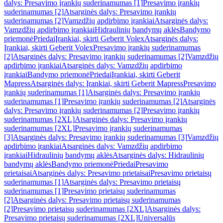
dalys: Presavimo įrankių suderinamumas [1]
Presavimo įrankių
suderinamumas [2]
Atsarginės dalys: Presavimo įrankių
suderinamumas [2]
Vamzdžių apdirbimo įrankiai
Atsarginės dalys:
Vamzdžių apdirbimo įrankiai
Hidraulinių bandymų aklės
Bandymo
priemonė
Priedai
Įrankiai, skirti Geberit Volex
Atsarginės dalys:
Įrankiai, skirti Geberit Volex
Presavimo įrankių suderinamumas
[2]
Atsarginės dalys: Presavimo įrankių suderinamumas [2]
Vamzdžių
apdirbimo įrankiai
Atsarginės dalys: Vamzdžių apdirbimo
įrankiai
Bandymo priemonė
Priedai
Įrankiai, skirti Geberit
Mapress
Atsarginės dalys: Įrankiai, skirti Geberit Mapress
Presavimo
įrankių suderinamumas [1]
Atsarginės dalys: Presavimo įrankių
suderinamumas [1]
Presavimo įrankių suderinamumas [2]
Atsarginės
dalys: Presavimo įrankių suderinamumas [2]
Presavimo įrankių
suderinamumas [2XL]
Atsarginės dalys: Presavimo įrankių
suderinamumas [2XL]
Presavimo įrankių suderinamumas
[3]
Atsarginės dalys: Presavimo įrankių suderinamumas [3]
Vamzdžių
apdirbimo įrankiai
Atsarginės dalys: Vamzdžių apdirbimo
įrankiai
Hidraulinių bandymų aklės
Atsarginės dalys: Hidraulinių
bandymų aklės
Bandymo priemonė
Priedai
Presavimo
prietaisai
Atsarginės dalys: Presavimo prietaisai
Presavimo prietaisų
suderinamumas [1]
Atsarginės dalys: Presavimo prietaisų
suderinamumas [1]
Presavimo prietaisų suderinamumas
[2]
Atsarginės dalys: Presavimo prietaisų suderinamumas
[2]
Presavimo prietaisų suderinamumas [2XL]
Atsarginės dalys:
Presavimo prietaisų suderinamumas [2XL]
Universalūs