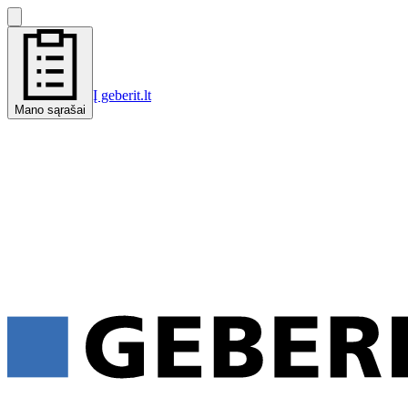
Į geberit.lt
Mano sąrašai