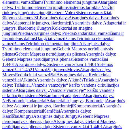
elementai vamzdžiams
Tvirtinimo elementai jungtims
Atsarginės
dalys: Tvirtinimo elementai jungtims
Sistemos tarpikliai
Varžtų
rinkinys jungėmis sujungti
Geberit Volex
Sistemos vamzdžiai,
šildymo sistemos SL
Fasoninės dalys
Atsarginės dalys: Fasoninės
dalys
Adapteriai ir jungtys, išardomieji
Atsarginės dalys: Adapteriai ir
jungtys, išardomieji
Jungtys
Kolektoriai su sriegine
jungtimi
Priedai
Atsarginės dalys: Priedai
Sandarikliai vamzdžiams ir
fasoninėms dalims
Dangčiai vamzdžiams
Tvirtinimo elementai
vamzdžiams
Tvirtinimo elementai jungtims
Atsarginės dalys:
Tvirtinimo elementai jungtims
Geberit Mapress nerūdijantysis
plienas
Geberit Mapress nerūdijantysis plienas
Atsarginės dalys:
Geberit Mapress nerūdijantysis plienas
Sistemos vamzdžiai
1.4401
Atsarginės dalys: Sistemos vamzdžiai 1.4401
Sistemos
vamzdžiai 1.4521
Vamzdžių įmovos
Movos
Atsarginės dalys:
Movos
Redukciniai vamzdžiai
Atsarginės dalys: Redukciniai
vamzdžiai
Alkūnės
Atsarginės dalys: Alkūnės
Trišakiai
Atsarginės
dalys: Trišakiai
„Vamzdis vamzdyje“ karšto vandens cirkuliacijos
sistema
Atsarginės dalys: „Vamzdis vamzdyje“ karšto vandens
cirkuliacijos sistema
Neišardomieji adapteriai
Atsarginės dalys:
Neišardomieji adapteriai
Adapteriai ir jungtys, išardomieji
Atsarginės
dalys: Adapteriai ir jungtys, išardomieji
Kompensatoriai
Atsarginės
dalys: Kompensatoriai
Kamščiai
Atsarginės dalys:
Kamščiai
Jungtys
Atsarginės dalys: Jungtys
Geberit Mapress
nerūdijantysis plienas, dujos
Atsarginės dalys: Geberit Mapress
nerūdijantysis plienas, dujos
Sistemos vamzdžiai 1.4401
Atsarginės