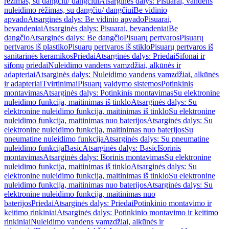
rėžimas, su dangčiu/ dangčiui
Atsarginės dalys: Pisuarai, vandens
nuleidimo rėžimas, su dangčiu/ dangčiui
Be vidinio
apvado
Atsarginės dalys: Be vidinio apvado
Pisuarai,
bevandeniai
Atsarginės dalys: Pisuarai, bevandeniai
Be
dangčio
Atsarginės dalys: Be dangčio
Pisuarų pertvaros
Pisuarų
pertvaros iš plastiko
Pisuarų pertvaros iš stiklo
Pisuarų pertvaros iš
sanitarinės keramikos
Priedai
Atsarginės dalys: Priedai
Sifonai ir
sifonų priedai
Nuleidimo vandens vamzdžiai, alkūnės ir
adapteriai
Atsarginės dalys: Nuleidimo vandens vamzdžiai, alkūnės
ir adapteriai
Tvirtinimai
Pisuarų valdymo sistemos
Potinkinis
montavimas
Atsarginės dalys: Potinkinis montavimas
Su elektronine
nuleidimo funkcija, maitinimas iš tinklo
Atsarginės dalys: Su
elektronine nuleidimo funkcija, maitinimas iš tinklo
Su elektronine
nuleidimo funkcija, maitinimas nuo baterijos
Atsarginės dalys: Su
elektronine nuleidimo funkcija, maitinimas nuo baterijos
Su
pneumatine nuleidimo funkcija
Atsarginės dalys: Su pneumatine
nuleidimo funkcija
Basic
Atsarginės dalys: Basic
Išorinis
montavimas
Atsarginės dalys: Išorinis montavimas
Su elektronine
nuleidimo funkcija, maitinimas iš tinklo
Atsarginės dalys: Su
elektronine nuleidimo funkcija, maitinimas iš tinklo
Su elektronine
nuleidimo funkcija, maitinimas nuo baterijos
Atsarginės dalys: Su
elektronine nuleidimo funkcija, maitinimas nuo
baterijos
Priedai
Atsarginės dalys: Priedai
Potinkinio montavimo ir
keitimo rinkiniai
Atsarginės dalys: Potinkinio montavimo ir keitimo
rinkiniai
Nuleidimo vandens vamzdžiai, alkūnės ir