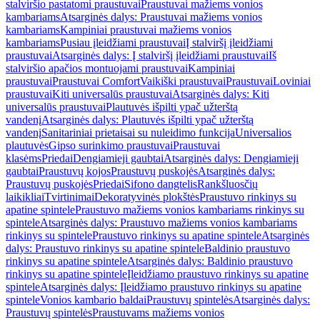
stalviršio pastatomi praustuvai
Praustuvai mažiems vonios
kambariams
Atsarginės dalys: Praustuvai mažiems vonios
kambariams
Kampiniai praustuvai mažiems vonios
kambariams
Pusiau įleidžiami praustuvai
Į stalviršį įleidžiami
praustuvai
Atsarginės dalys: Į stalviršį įleidžiami praustuvai
Iš
stalviršio apačios montuojami praustuvai
Kampiniai
praustuvai
Praustuvai Comfort
Vaikiški praustuvai
Praustuvai
Loviniai
praustuvai
Kiti universalūs praustuvai
Atsarginės dalys: Kiti
universalūs praustuvai
Plautuvės išpilti ypač užterštą
vandenį
Atsarginės dalys: Plautuvės išpilti ypač užterštą
vandenį
Sanitariniai prietaisai su nuleidimo funkcija
Universalios
plautuvės
Gipso surinkimo praustuvai
Praustuvai
klasėms
Priedai
Dengiamieji gaubtai
Atsarginės dalys: Dengiamieji
gaubtai
Praustuvų kojos
Praustuvų puskojės
Atsarginės dalys:
Praustuvų puskojės
Priedai
Sifono dangtelis
Rankšluosčių
laikikliai
Tvirtinimai
Dekoratyvinės plokštės
Praustuvo rinkinys su
apatine spintele
Praustuvo mažiems vonios kambariams rinkinys su
spintele
Atsarginės dalys: Praustuvo mažiems vonios kambariams
rinkinys su spintele
Praustuvo rinkinys su apatine spintele
Atsarginės
dalys: Praustuvo rinkinys su apatine spintele
Baldinio praustuvo
rinkinys su apatine spintele
Atsarginės dalys: Baldinio praustuvo
rinkinys su apatine spintele
Įleidžiamo praustuvo rinkinys su apatine
spintele
Atsarginės dalys: Įleidžiamo praustuvo rinkinys su apatine
spintele
Vonios kambario baldai
Praustuvų spintelės
Atsarginės dalys:
Praustuvų spintelės
Praustuvams mažiems vonios