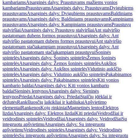
kambariams
Atsarginės dalys: Praustuvams mažiems vonios
kambariams
Praustuvams
Atsarginės dalys: Praustuvams
Dvigubiems
praustuvams
Atsarginės dalys: Dvigubiems praustuvams
Baldiniams
praustuvams
Atsarginės dalys: Baldiniams praustuvams
Kampiniams
praustuvams
Atsarginės dalys: Kampiniams praustuvams
Praustuvų
stalviršiai
Atsarginės dalys: Praustuvų stalviršiai
Ant stalviršio
pastatomam dubens formos praustuvui
Atsarginės dalys: Ant
stalviršio pastatomam dubens formos praustuvui
Ant stalviršio
pastatomam stačiakampiam praustuvui
Atsarginės dalys: Ant
stalviršio pastatomam stačiakampiam praustuvui
Šoninės
spintelės
Atsarginės dalys: Šoninės spintelės
Žemos šoninės
spintelės
Atsarginės dalys: Žemos šoninės spintelės
Aukštos
spintelės
Atsarginės dalys: Aukštos spintelės
Vidutinio aukščio
spintelės
Atsarginės dalys: Vidutinio aukščio spintelės
Pakabinamos
spintelės
Atsarginės dalys: Pakabinamos spintelės
Kiti vonios
kambario baldai
Atsarginės dalys: Kiti vonios kambario
baldai
Sieninės lentynos
Atsarginės dalys: Sieninės
lentynos
Priedai
Atsarginės dalys: Priedai
Stalčių įdėklai ir
dėžutės
Rankšluosčių laikikliai ir kabliukai
Apšvietimo
elementai
Rankenos
Kojų rinkiniai
Magnetinės lentos
Elektros
lizdai
Atsarginės dalys: Elektros lizdai
Kiti priedai
Veidrodžiai ir
veidrodinės spintelės
Veidrodžiai
Atsarginės dalys: Veidrodžiai
Su
integruotu apšvietimu
Atsarginės dalys: Su integruotu
apšvietimu
Veidrodinės spintelės
Atsarginės dalys: Veidrodinės
spintelės
Su integruotu apšvietimu
Atsarginės dalys: Su integruotu