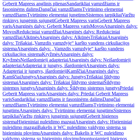
Geberit Mapress anglinis plienas
Sandarikliai vamzdžiams ir
fasoninėms dalims
Dangčiai vamzdžiams
Tvirtinimo elementai
vamzdžiams
Tvirtinimo elementai jungtims
Sistemos tarpikliai
Varžtų
rinkinys jungėmis sujungti
Geberit Mapress varis
Geberit Mapress
varis
Atsarginės dalys: Geberit Mapress varis
Movos
Atsarginės dalys:
Movos
Redukciniai vamzdžiai
Atsarginės dalys: Redukciniai
vamzdžiai
Alkūnės
Atsarginės dalys: Alkūnės
Trišakiai
Atsarginės
dalys: Trišakiai
„Vamzdis vamzdyje“ karšto vandens cirkuliacijos
sistema
Atsarginės dalys: „Vamzdis vamzdyje“ karšto vandens
cirkuliacijos sistema
Kryžmės
Atsarginės dalys:
Kryžmės
Neišardomieji adapteriai
Atsarginės dalys: Neišardomieji
adapteriai
Adapteriai ir jungtys, išardomieji
Atsarginės dalys:
Adapteriai ir jungtys, išardomieji
Kamščiai
Atsarginės dalys:
Kamščiai
Jungtys
Atsarginės dalys: Jungtys
Trišakiai šildymo
sistemai
Atsarginės dalys: Trišakiai šildymo sistemai
Šildymo
sistemos jungtys
Atsarginės dalys: Šildymo sistemos jungtys
Priedai
Geberit Mapress varis
Atsarginės dalys: Priedai Geberit Mapress
varis
Sandarikliai vamzdžiams ir fasoninėms dalims
Dangčiai
vamzdžiams
Tvirtinimo elementai vamzdžiams
Tvirtinimo elementai
jungtims
Atsarginės dalys: Tvirtinimo elementai jungtims
Sistemos
tarpikliai
Varžtų rinkinys jungėmis sujungti
Geberit higienos
sistema
Higieniniai nuleidimo mazgai
Atsarginės dalys: Higieniniai
nuleidimo mazgai
Bakelis ir WC nuleidimo valdymo sistema su
higieniniu plovimu
Atsarginės dalys: Bakelis ir WC nuleidimo
valdymo sistema su higieniniu plovimu
Įmontuojamieji higienos