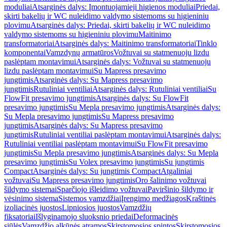
moduliai
Atsarginės dalys: Įmontuojamieji higienos moduliai
Priedai,
skirti bakelių ir WC nuleidimo valdymo sistemoms su higieniniu
plovimu
Atsarginės dalys: Priedai, skirti bakelių ir WC nuleidimo
valdymo sistemoms su higieniniu plovimu
Maitinimo
transformatoriai
Atsarginės dalys: Maitinimo transformatoriai
Tinklo
komponentai
Vamzdynų armatūros
Vožtuvai su statmenuoju lizdu
paslėptam montavimui
Atsarginės dalys: Vožtuvai su statmenuoju
lizdu paslėptam montavimui
Su Mapress presavimo
jungtimis
Atsarginės dalys: Su Mapress presavimo
jungtimis
Rutuliniai ventiliai
Atsarginės dalys: Rutuliniai ventiliai
Su
FlowFit presavimo jungtimis
Atsarginės dalys: Su FlowFit
presavimo jungtimis
Su Mepla presavimo jungtimis
Atsarginės dalys:
Su Mepla presavimo jungtimis
Su Mapress presavimo
jungtimis
Atsarginės dalys: Su Mapress presavimo
jungtimis
Rutuliniai ventiliai paslėptam montavimui
Atsarginės dalys:
Rutuliniai ventiliai paslėptam montavimui
Su FlowFit presavimo
jungtimis
Su Mepla presavimo jungtimis
Atsarginės dalys: Su Mepla
presavimo jungtimis
Su Volex presavimo jungtimis
Su jungtimis
Compact
Atsarginės dalys: Su jungtimis Compact
Atgaliniai
vožtuvai
Su Mapress presavimo jungtimis
Oro šalinimo vožtuvai
šildymo sistemai
Sparčiojo išleidimo vožtuvai
Paviršinio šildymo ir
vėsinimo sistema
Sistemos vamzdžiai
Įrengimo medžiagos
Kraštinės
izoliacinės juostos
Lipniosios juostos
Vamzdžių
fiksatoriai
Išlyginamojo sluoksnio priedai
Deformacinės
siūlės
Vamzdžio alkūnės atramos
Skirstomosios spintos
Skirstomosios