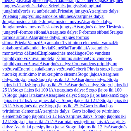
medžiagas
Atsarginės dalys: Adapteriai į kitas medžiagas
Srieginės
jungtys
Atsarginės dalys: Srieginės jungtys
Sujungimai
jungėmis
Įvorės su antbriauniu
Prietaisų jungtys
Atsarginės dalys:
Prietaisų jungtys
Jungiamosios alkūnės
Atsarginės dalys:
Jungiamosios alkūnės
Jungiamosios movos
Atsarginės dalys:
Jungiamosios movos
Tiesiosios jungtys
Atsarginės dalys: Tiesiosios
jungtys
P-formos sifonai
Atsarginės dalys: P-formos sifonai
Sraigės
formos sifonai
Atsarginės dalys: Sraigės formos
sifonai
Priedai
Vamzdžių apkabos
Tvirtinimo elementai vamzdžių
apkaboms
Laikantieji loviai
Kamščiai
Tarpikliai
Apsauginės
montavimo dėžutės
Eksploatacinės medžiagos
Oro vandens
pripildymo vožtuvai nuotekų šalinimo sistemai
Oro vandens
pripildymo vožtuvai
Atsarginės dalys: Oro vandens pripildymo
vožtuvai
Energiją sulaikantys vožtuvai
Geberit Pluvia stogo lietaus
nuotekų surinkimo ir nukreipimo sistema
Stogo įlajos
Atsarginės
dalys: Stogo įlajos
Stogo įlajos iki 12 l/s
Atsarginės dalys: Stogo
įlajos iki 12 l/s
Stogo įlajos iki 25 l/s
Atsarginės dalys: Stogo įlajos iki
25 l/s
Stogo įlajos iki 100 l/s
Atsarginės dalys: Stogo įlajos iki 100
l/s
Stogo įlajos latakams
Atsarginės dalys: Stogo įlajos latakams
Stogo
įlajos iki 12 l/s
Atsarginės dalys: Stogo įlajos iki 12 l/s
Stogo įlajos iki
25 l/s
Atsarginės dalys: Stogo įlajos iki 25 l/s
Garo izoliacijos
tvirtinimo elementai
Atsarginės dalys: Garo izoliacijos tvirtinimo
elementai
Stogo įlajoms iki 12 l/s
Atsarginės dalys: Stogo įlajoms iki
12 l/s
Stogo įlajoms iki 25 l/s
Avariniai persipylimo įtaisai
Atsarginės
dalys: Avariniai persipylimo įtaisai
Stogo įlajoms iki 12 l/s
Atsarginės