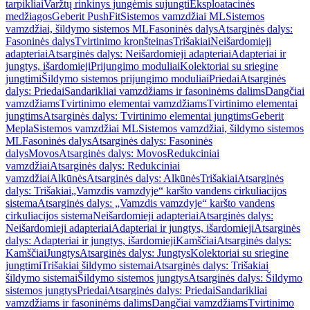
tarpikliai
Varžtų rinkinys jungėmis sujungti
Eksploatacinės
medžiagos
Geberit PushFit
Sistemos vamzdžiai ML
Sistemos
vamzdžiai, šildymo sistemos ML
Fasoninės dalys
Atsarginės dalys:
Fasoninės dalys
Tvirtinimo kronšteinas
Trišakiai
Neišardomieji
adapteriai
Atsarginės dalys: Neišardomieji adapteriai
Adapteriai ir
jungtys, išardomieji
Prijungimo moduliai
Kolektoriai su sriegine
jungtimi
Šildymo sistemos prijungimo moduliai
Priedai
Atsarginės
dalys: Priedai
Sandarikliai vamzdžiams ir fasoninėms dalims
Dangčiai
vamzdžiams
Tvirtinimo elementai vamzdžiams
Tvirtinimo elementai
jungtims
Atsarginės dalys: Tvirtinimo elementai jungtims
Geberit
Mepla
Sistemos vamzdžiai ML
Sistemos vamzdžiai, šildymo sistemos
ML
Fasoninės dalys
Atsarginės dalys: Fasoninės
dalys
Movos
Atsarginės dalys: Movos
Redukciniai
vamzdžiai
Atsarginės dalys: Redukciniai
vamzdžiai
Alkūnės
Atsarginės dalys: Alkūnės
Trišakiai
Atsarginės
dalys: Trišakiai
„Vamzdis vamzdyje“ karšto vandens cirkuliacijos
sistema
Atsarginės dalys: „Vamzdis vamzdyje“ karšto vandens
cirkuliacijos sistema
Neišardomieji adapteriai
Atsarginės dalys:
Neišardomieji adapteriai
Adapteriai ir jungtys, išardomieji
Atsarginės
dalys: Adapteriai ir jungtys, išardomieji
Kamščiai
Atsarginės dalys:
Kamščiai
Jungtys
Atsarginės dalys: Jungtys
Kolektoriai su sriegine
jungtimi
Trišakiai šildymo sistemai
Atsarginės dalys: Trišakiai
šildymo sistemai
Šildymo sistemos jungtys
Atsarginės dalys: Šildymo
sistemos jungtys
Priedai
Atsarginės dalys: Priedai
Sandarikliai
vamzdžiams ir fasoninėms dalims
Dangčiai vamzdžiams
Tvirtinimo