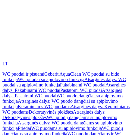
LT
WC puodai ir pisuarai
Geberit AquaClean WC puodai su bidė
funkcija
WC puodai su apiplovimo funkcija
Atsarginės dalys: WC
puodai su apiplovimo funkcija
Pakabinami WC puodai
Atsarginės
dalys: Pakabinami WC puodai
Pastatomi WC puodai
Atsarginės
dalys: Pastatomi WC puodai
WC puodo dangčiai su apiplovimo
funkcija
Atsarginės dalys: WC puodo dangčiai su apiplovimo
funkcija
Keraminiams WC puodams
Atsarginės dalys: Keraminiams
WC puodams
Dekoratyvinės plokštės
Atsarginės dalys:
Dekoratyvinės plokštės
WC puodų dangčiams su apiplovimo
funkcija
Atsarginės dalys: WC puodų dangčiams su apiplovimo
funkcija
Priedai
WC puodams su apiplovimo funkcija
WC puodų
dangčiams su apiplovimo funkcija
WC puodų dangčiams ir WC