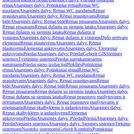
rėmai
Atsarginės dalys: Potinkiniai rėmai
Rėmai WC
puodams
Atsarginės dalys: Rėmai WC puodams
Rėmai
praustuvams
Atsarginės dalys: Rėmai praustuvams
Rėmai
bidė
Atsarginės dalys: Rėmai bidė
Rėmai pisuarams
Atsarginės dalys:
Rėmai pisuarams
Rėmai dušams su sieniniu lataku
Atsarginės dalys:
Rėmai dušams su sieniniu lataku
Rėmai dušams ir
vonioms
Atsarginės dalys: Rėmai dušams ir vonioms
Dušo pertvarų
elementai
Rėmai plautuvėms
Atsarginės dalys: Rėmai
plautuvėms
Elementai apkrovoms
Atsarginės dalys: Elementai
apkrovoms
Priedai
Atsarginės dalys: Priedai
Geberit GIS
Sieninės
sistemos
Tvirtinimo sistemos
Priedai surenkamiesiems
gaminiams
Priedai garso izoliacijai
Plokštės
Potinkiniai
rėmai
Atsarginės dalys: Potinkiniai rėmai
Rėmai WC
puodams
Atsarginės dalys: Rėmai WC puodams
Rėmai
praustuvams
Atsarginės dalys: Rėmai praustuvams
Rėmai
bidė
Atsarginės dalys: Rėmai bidė
Rėmai pisuarams
Atsarginės dalys:
Rėmai pisuarams
Rėmai dušams su sieniniu lataku
Atsarginės dalys:
Rėmai dušams su sieniniu lataku
Rėmai praustuvų maišytuvams ir
prietaisams
Atsarginės dalys: Rėmai praustuvų maišytuvams ir
prietaisams
Rėmai skalbyklėms ir indaplovėms
Atsarginės dalys:
Rėmai skalbyklėms ir indaplovėms
Elementai
apkrovoms
Priedai
Atsarginės dalys: Priedai
Priedai
Atsarginės dalys:
Priedai
Sieninės sistemos
Atsarginės dalys: Sieninės sistemos
Tiekimo
sistemoms
Nuotekų sistemoms
Geberit Kombifix
Potinkiniai