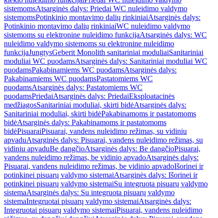
sistemoms
Atsarginės dalys: Priedai WC nuleidimo valdymo
sistemoms
Potinkinio montavimo dalių rinkiniai
Atsarginės dalys:
Potinkinio montavimo dalių rinkiniai
WC nuleidimo valdymo
sistemoms su elektronine nuleidimo funkcija
Atsarginės dalys: WC
nuleidimo valdymo sistemoms su elektronine nuleidimo
funkcija
Jungtys
Geberit Monolith sanitariniai moduliai
Sanitariniai
moduliai WC puodams
Atsarginės dalys: Sanitariniai moduliai WC
puodams
Pakabinamiems WC puodams
Atsarginės dalys:
Pakabinamiems WC puodams
Pastatomiems WC
puodams
Atsarginės dalys: Pastatomiems WC
puodams
Priedai
Atsarginės dalys: Priedai
Eksploatacinės
medžiagos
Sanitariniai moduliai, skirti bidė
Atsarginės dalys:
Sanitariniai moduliai, skirti bidė
Pakabinamoms ir pastatomoms
bidė
Atsarginės dalys: Pakabinamoms ir pastatomoms
bidė
Pisuarai
Pisuarai, vandens nuleidimo režimas, su vidiniu
apvadu
Atsarginės dalys: Pisuarai, vandens nuleidimo režimas, su
vidiniu apvadu
Be dangčio
Atsarginės dalys: Be dangčio
Pisuarai,
vandens nuleidimo režimas, be vidinio apvado
Atsarginės dalys:
Pisuarai, vandens nuleidimo režimas, be vidinio apvado
Išorinei ir
potinkinei pisuarų valdymo sistemai
Atsarginės dalys: Išorinei ir
potinkinei pisuarų valdymo sistemai
Su integruota pisuarų valdymo
sistema
Atsarginės dalys: Su integruota pisuarų valdymo
sistema
Integruotai pisuarų valdymo sistemai
Atsarginės dalys:
Integruotai pisuarų valdymo sistemai
Pisuarai, vandens nuleidimo