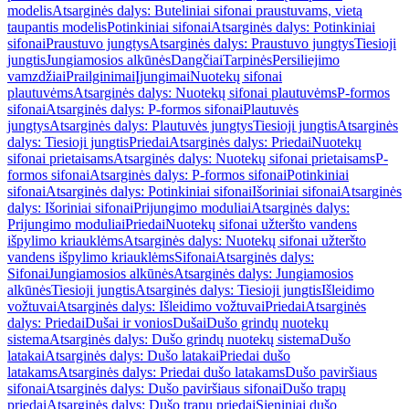
modelis
Atsarginės dalys: Buteliniai sifonai praustuvams, vietą
taupantis modelis
Potinkiniai sifonai
Atsarginės dalys: Potinkiniai
sifonai
Praustuvo jungtys
Atsarginės dalys: Praustuvo jungtys
Tiesioji
jungtis
Jungiamosios alkūnės
Dangčiai
Tarpinės
Persiliejimo
vamzdžiai
Prailginimai
Įjungimai
Nuotekų sifonai
plautuvėms
Atsarginės dalys: Nuotekų sifonai plautuvėms
P-formos
sifonai
Atsarginės dalys: P-formos sifonai
Plautuvės
jungtys
Atsarginės dalys: Plautuvės jungtys
Tiesioji jungtis
Atsarginės
dalys: Tiesioji jungtis
Priedai
Atsarginės dalys: Priedai
Nuotekų
sifonai prietaisams
Atsarginės dalys: Nuotekų sifonai prietaisams
P-
formos sifonai
Atsarginės dalys: P-formos sifonai
Potinkiniai
sifonai
Atsarginės dalys: Potinkiniai sifonai
Išoriniai sifonai
Atsarginės
dalys: Išoriniai sifonai
Prijungimo moduliai
Atsarginės dalys:
Prijungimo moduliai
Priedai
Nuotekų sifonai užteršto vandens
išpylimo kriauklėms
Atsarginės dalys: Nuotekų sifonai užteršto
vandens išpylimo kriauklėms
Sifonai
Atsarginės dalys:
Sifonai
Jungiamosios alkūnės
Atsarginės dalys: Jungiamosios
alkūnės
Tiesioji jungtis
Atsarginės dalys: Tiesioji jungtis
Išleidimo
vožtuvai
Atsarginės dalys: Išleidimo vožtuvai
Priedai
Atsarginės
dalys: Priedai
Dušai ir vonios
Dušai
Dušo grindų nuotekų
sistema
Atsarginės dalys: Dušo grindų nuotekų sistema
Dušo
latakai
Atsarginės dalys: Dušo latakai
Priedai dušo
latakams
Atsarginės dalys: Priedai dušo latakams
Dušo paviršiaus
sifonai
Atsarginės dalys: Dušo paviršiaus sifonai
Dušo trapų
priedai
Atsarginės dalys: Dušo trapų priedai
Sieniniai dušo