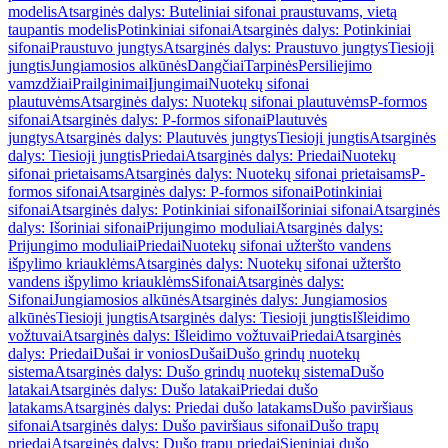
modelis
Atsarginės dalys: Buteliniai sifonai praustuvams, vietą
taupantis modelis
Potinkiniai sifonai
Atsarginės dalys: Potinkiniai
sifonai
Praustuvo jungtys
Atsarginės dalys: Praustuvo jungtys
Tiesioji
jungtis
Jungiamosios alkūnės
Dangčiai
Tarpinės
Persiliejimo
vamzdžiai
Prailginimai
Įjungimai
Nuotekų sifonai
plautuvėms
Atsarginės dalys: Nuotekų sifonai plautuvėms
P-formos
sifonai
Atsarginės dalys: P-formos sifonai
Plautuvės
jungtys
Atsarginės dalys: Plautuvės jungtys
Tiesioji jungtis
Atsarginės
dalys: Tiesioji jungtis
Priedai
Atsarginės dalys: Priedai
Nuotekų
sifonai prietaisams
Atsarginės dalys: Nuotekų sifonai prietaisams
P-
formos sifonai
Atsarginės dalys: P-formos sifonai
Potinkiniai
sifonai
Atsarginės dalys: Potinkiniai sifonai
Išoriniai sifonai
Atsarginės
dalys: Išoriniai sifonai
Prijungimo moduliai
Atsarginės dalys:
Prijungimo moduliai
Priedai
Nuotekų sifonai užteršto vandens
išpylimo kriauklėms
Atsarginės dalys: Nuotekų sifonai užteršto
vandens išpylimo kriauklėms
Sifonai
Atsarginės dalys:
Sifonai
Jungiamosios alkūnės
Atsarginės dalys: Jungiamosios
alkūnės
Tiesioji jungtis
Atsarginės dalys: Tiesioji jungtis
Išleidimo
vožtuvai
Atsarginės dalys: Išleidimo vožtuvai
Priedai
Atsarginės
dalys: Priedai
Dušai ir vonios
Dušai
Dušo grindų nuotekų
sistema
Atsarginės dalys: Dušo grindų nuotekų sistema
Dušo
latakai
Atsarginės dalys: Dušo latakai
Priedai dušo
latakams
Atsarginės dalys: Priedai dušo latakams
Dušo paviršiaus
sifonai
Atsarginės dalys: Dušo paviršiaus sifonai
Dušo trapų
priedai
Atsarginės dalys: Dušo trapų priedai
Sieniniai dušo