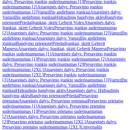
dalys: Presavimo įrankių suderinamumas [1]
Presavimo įrankių
suderinamumas [2]
Atsarginės dalys: Presavimo įrankių
suderinamumas [2]
Vamzdžių apdirbimo įrankiai
Atsarginės dalys:
Vamzdžių apdirbimo įrankiai
Hidraulinių bandymų aklės
Bandymo
priemonė
Priedai
Įrankiai, skirti Geberit Volex
Atsarginės dalys:
Įrankiai, skirti Geberit Volex
Presavimo įrankių suderinamumas
[2]
Atsarginės dalys: Presavimo įrankių suderinamumas [2]
Vamzdžių
apdirbimo įrankiai
Atsarginės dalys: Vamzdžių apdirbimo
įrankiai
Bandymo priemonė
Priedai
Įrankiai, skirti Geberit
Mapress
Atsarginės dalys: Įrankiai, skirti Geberit Mapress
Presavimo
įrankių suderinamumas [1]
Atsarginės dalys: Presavimo įrankių
suderinamumas [1]
Presavimo įrankių suderinamumas [2]
Atsarginės
dalys: Presavimo įrankių suderinamumas [2]
Presavimo įrankių
suderinamumas [2XL]
Atsarginės dalys: Presavimo įrankių
suderinamumas [2XL]
Presavimo įrankių suderinamumas
[3]
Atsarginės dalys: Presavimo įrankių suderinamumas [3]
Vamzdžių
apdirbimo įrankiai
Atsarginės dalys: Vamzdžių apdirbimo
įrankiai
Hidraulinių bandymų aklės
Atsarginės dalys: Hidraulinių
bandymų aklės
Bandymo priemonė
Priedai
Presavimo
prietaisai
Atsarginės dalys: Presavimo prietaisai
Presavimo prietaisų
suderinamumas [1]
Atsarginės dalys: Presavimo prietaisų
suderinamumas [1]
Presavimo prietaisų suderinamumas
[2]
Atsarginės dalys: Presavimo prietaisų suderinamumas
[2]
Presavimo prietaisų suderinamumas [2XL]
Atsarginės dalys:
Presavimo prietaisų suderinamumas [2XL]
Universalūs