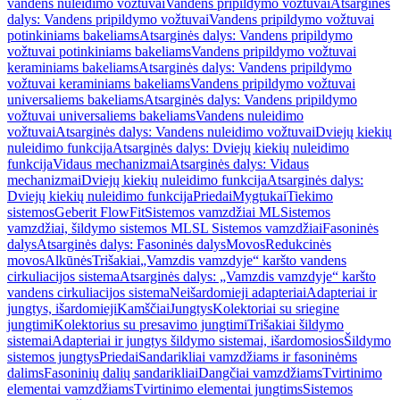
vandens nuleidimo vožtuvai
Vandens pripildymo vožtuvai
Atsarginės
dalys: Vandens pripildymo vožtuvai
Vandens pripildymo vožtuvai
potinkiniams bakeliams
Atsarginės dalys: Vandens pripildymo
vožtuvai potinkiniams bakeliams
Vandens pripildymo vožtuvai
keraminiams bakeliams
Atsarginės dalys: Vandens pripildymo
vožtuvai keraminiams bakeliams
Vandens pripildymo vožtuvai
universaliems bakeliams
Atsarginės dalys: Vandens pripildymo
vožtuvai universaliems bakeliams
Vandens nuleidimo
vožtuvai
Atsarginės dalys: Vandens nuleidimo vožtuvai
Dviejų kiekių
nuleidimo funkcija
Atsarginės dalys: Dviejų kiekių nuleidimo
funkcija
Vidaus mechanizmai
Atsarginės dalys: Vidaus
mechanizmai
Dviejų kiekių nuleidimo funkcija
Atsarginės dalys:
Dviejų kiekių nuleidimo funkcija
Priedai
Mygtukai
Tiekimo
sistemos
Geberit FlowFit
Sistemos vamzdžiai ML
Sistemos
vamzdžiai, šildymo sistemos ML
SL Sistemos vamzdžiai
Fasoninės
dalys
Atsarginės dalys: Fasoninės dalys
Movos
Redukcinės
movos
Alkūnės
Trišakiai
„Vamzdis vamzdyje“ karšto vandens
cirkuliacijos sistema
Atsarginės dalys: „Vamzdis vamzdyje“ karšto
vandens cirkuliacijos sistema
Neišardomieji adapteriai
Adapteriai ir
jungtys, išardomieji
Kamščiai
Jungtys
Kolektoriai su sriegine
jungtimi
Kolektorius su presavimo jungtimi
Trišakiai šildymo
sistemai
Adapteriai ir jungtys šildymo sistemai, išardomosios
Šildymo
sistemos jungtys
Priedai
Sandarikliai vamzdžiams ir fasoninėms
dalims
Fasoninių dalių sandarikliai
Dangčiai vamzdžiams
Tvirtinimo
elementai vamzdžiams
Tvirtinimo elementai jungtims
Sistemos