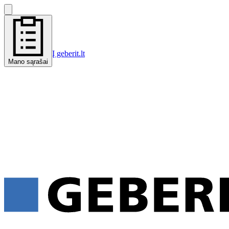
Į geberit.lt
Mano sąrašai