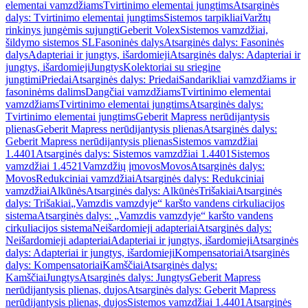
elementai vamzdžiams
Tvirtinimo elementai jungtims
Atsarginės
dalys: Tvirtinimo elementai jungtims
Sistemos tarpikliai
Varžtų
rinkinys jungėmis sujungti
Geberit Volex
Sistemos vamzdžiai,
šildymo sistemos SL
Fasoninės dalys
Atsarginės dalys: Fasoninės
dalys
Adapteriai ir jungtys, išardomieji
Atsarginės dalys: Adapteriai ir
jungtys, išardomieji
Jungtys
Kolektoriai su sriegine
jungtimi
Priedai
Atsarginės dalys: Priedai
Sandarikliai vamzdžiams ir
fasoninėms dalims
Dangčiai vamzdžiams
Tvirtinimo elementai
vamzdžiams
Tvirtinimo elementai jungtims
Atsarginės dalys:
Tvirtinimo elementai jungtims
Geberit Mapress nerūdijantysis
plienas
Geberit Mapress nerūdijantysis plienas
Atsarginės dalys:
Geberit Mapress nerūdijantysis plienas
Sistemos vamzdžiai
1.4401
Atsarginės dalys: Sistemos vamzdžiai 1.4401
Sistemos
vamzdžiai 1.4521
Vamzdžių įmovos
Movos
Atsarginės dalys:
Movos
Redukciniai vamzdžiai
Atsarginės dalys: Redukciniai
vamzdžiai
Alkūnės
Atsarginės dalys: Alkūnės
Trišakiai
Atsarginės
dalys: Trišakiai
„Vamzdis vamzdyje“ karšto vandens cirkuliacijos
sistema
Atsarginės dalys: „Vamzdis vamzdyje“ karšto vandens
cirkuliacijos sistema
Neišardomieji adapteriai
Atsarginės dalys:
Neišardomieji adapteriai
Adapteriai ir jungtys, išardomieji
Atsarginės
dalys: Adapteriai ir jungtys, išardomieji
Kompensatoriai
Atsarginės
dalys: Kompensatoriai
Kamščiai
Atsarginės dalys:
Kamščiai
Jungtys
Atsarginės dalys: Jungtys
Geberit Mapress
nerūdijantysis plienas, dujos
Atsarginės dalys: Geberit Mapress
nerūdijantysis plienas, dujos
Sistemos vamzdžiai 1.4401
Atsarginės