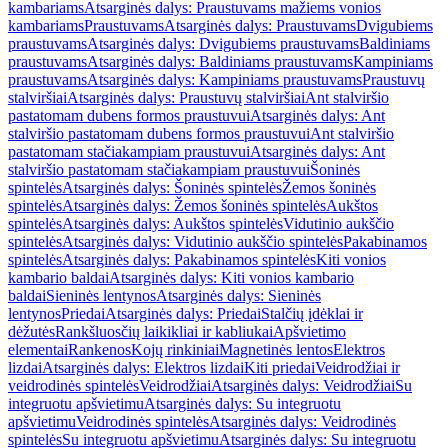
kambariams
Atsarginės dalys: Praustuvams mažiems vonios
kambariams
Praustuvams
Atsarginės dalys: Praustuvams
Dvigubiems
praustuvams
Atsarginės dalys: Dvigubiems praustuvams
Baldiniams
praustuvams
Atsarginės dalys: Baldiniams praustuvams
Kampiniams
praustuvams
Atsarginės dalys: Kampiniams praustuvams
Praustuvų
stalviršiai
Atsarginės dalys: Praustuvų stalviršiai
Ant stalviršio
pastatomam dubens formos praustuvui
Atsarginės dalys: Ant
stalviršio pastatomam dubens formos praustuvui
Ant stalviršio
pastatomam stačiakampiam praustuvui
Atsarginės dalys: Ant
stalviršio pastatomam stačiakampiam praustuvui
Šoninės
spintelės
Atsarginės dalys: Šoninės spintelės
Žemos šoninės
spintelės
Atsarginės dalys: Žemos šoninės spintelės
Aukštos
spintelės
Atsarginės dalys: Aukštos spintelės
Vidutinio aukščio
spintelės
Atsarginės dalys: Vidutinio aukščio spintelės
Pakabinamos
spintelės
Atsarginės dalys: Pakabinamos spintelės
Kiti vonios
kambario baldai
Atsarginės dalys: Kiti vonios kambario
baldai
Sieninės lentynos
Atsarginės dalys: Sieninės
lentynos
Priedai
Atsarginės dalys: Priedai
Stalčių įdėklai ir
dėžutės
Rankšluosčių laikikliai ir kabliukai
Apšvietimo
elementai
Rankenos
Kojų rinkiniai
Magnetinės lentos
Elektros
lizdai
Atsarginės dalys: Elektros lizdai
Kiti priedai
Veidrodžiai ir
veidrodinės spintelės
Veidrodžiai
Atsarginės dalys: Veidrodžiai
Su
integruotu apšvietimu
Atsarginės dalys: Su integruotu
apšvietimu
Veidrodinės spintelės
Atsarginės dalys: Veidrodinės
spintelės
Su integruotu apšvietimu
Atsarginės dalys: Su integruotu