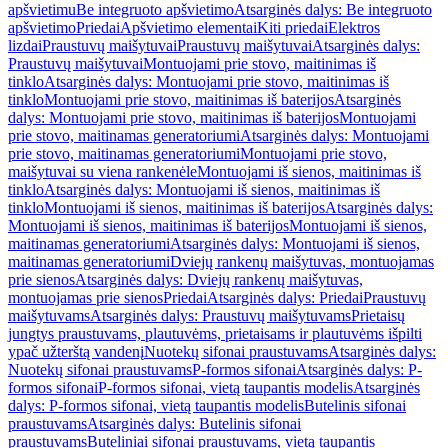
apšvietimu
Be integruoto apšvietimo
Atsarginės dalys: Be integruoto
apšvietimo
Priedai
Apšvietimo elementai
Kiti priedai
Elektros
lizdai
Praustuvų maišytuvai
Praustuvų maišytuvai
Atsarginės dalys:
Praustuvų maišytuvai
Montuojami prie stovo, maitinimas iš
tinklo
Atsarginės dalys: Montuojami prie stovo, maitinimas iš
tinklo
Montuojami prie stovo, maitinimas iš baterijos
Atsarginės
dalys: Montuojami prie stovo, maitinimas iš baterijos
Montuojami
prie stovo, maitinamas generatoriumi
Atsarginės dalys: Montuojami
prie stovo, maitinamas generatoriumi
Montuojami prie stovo,
maišytuvai su viena rankenėle
Montuojami iš sienos, maitinimas iš
tinklo
Atsarginės dalys: Montuojami iš sienos, maitinimas iš
tinklo
Montuojami iš sienos, maitinimas iš baterijos
Atsarginės dalys:
Montuojami iš sienos, maitinimas iš baterijos
Montuojami iš sienos,
maitinamas generatoriumi
Atsarginės dalys: Montuojami iš sienos,
maitinamas generatoriumi
Dviejų rankenų maišytuvas, montuojamas
prie sienos
Atsarginės dalys: Dviejų rankenų maišytuvas,
montuojamas prie sienos
Priedai
Atsarginės dalys: Priedai
Praustuvų
maišytuvams
Atsarginės dalys: Praustuvų maišytuvams
Prietaisų
jungtys praustuvams, plautuvėms, prietaisams ir plautuvėms išpilti
ypač užterštą vandenį
Nuotekų sifonai praustuvams
Atsarginės dalys:
Nuotekų sifonai praustuvams
P-formos sifonai
Atsarginės dalys: P-
formos sifonai
P-formos sifonai, vietą taupantis modelis
Atsarginės
dalys: P-formos sifonai, vietą taupantis modelis
Butelinis sifonai
praustuvams
Atsarginės dalys: Butelinis sifonai
praustuvams
Buteliniai sifonai praustuvams, vietą taupantis