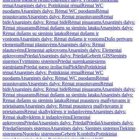
rėmai
Atsarginės dalys: Potinkiniai rėmai
Rėmai WC
puodams
Atsarginės dalys: Rėmai WC puodams
Rėmai
praustuvams
Atsarginės dalys: Rėmai praustuvams
Rėmai
bidė
Atsarginės dalys: Rėmai bidė
Rėmai pisuarams
Atsarginės dalys:
Rėmai pisuarams
Rėmai dušams su sieniniu lataku
Atsarginės dalys:
Rėmai dušams su sieniniu lataku
Rėmai dušams ir
vonioms
Atsarginės dalys: Rėmai dušams ir vonioms
Dušo pertvarų
elementai
Rėmai plautuvėms
Atsarginės dalys: Rėmai
plautuvėms
Elementai apkrovoms
Atsarginės dalys: Elementai
apkrovoms
Priedai
Atsarginės dalys: Priedai
Geberit GIS
Sieninės
sistemos
Tvirtinimo sistemos
Priedai surenkamiesiems
gaminiams
Priedai garso izoliacijai
Plokštės
Potinkiniai
rėmai
Atsarginės dalys: Potinkiniai rėmai
Rėmai WC
puodams
Atsarginės dalys: Rėmai WC puodams
Rėmai
praustuvams
Atsarginės dalys: Rėmai praustuvams
Rėmai
bidė
Atsarginės dalys: Rėmai bidė
Rėmai pisuarams
Atsarginės dalys:
Rėmai pisuarams
Rėmai dušams su sieniniu lataku
Atsarginės dalys:
Rėmai dušams su sieniniu lataku
Rėmai praustuvų maišytuvams ir
prietaisams
Atsarginės dalys: Rėmai praustuvų maišytuvams ir
prietaisams
Rėmai skalbyklėms ir indaplovėms
Atsarginės dalys:
Rėmai skalbyklėms ir indaplovėms
Elementai
apkrovoms
Priedai
Atsarginės dalys: Priedai
Priedai
Atsarginės dalys:
Priedai
Sieninės sistemos
Atsarginės dalys: Sieninės sistemos
Tiekimo
sistemoms
Nuotekų sistemoms
Geberit Kombifix
Potinkiniai