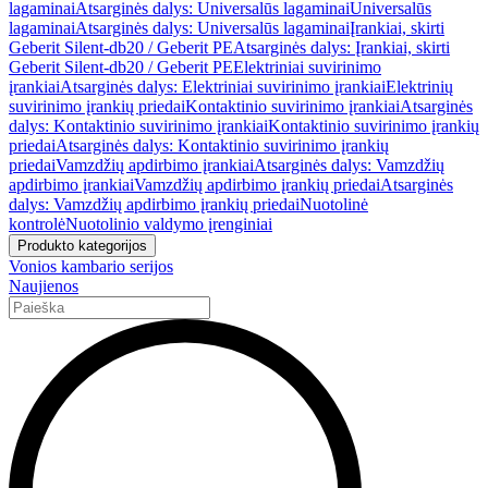
lagaminai
Atsarginės dalys: Universalūs lagaminai
Universalūs
lagaminai
Atsarginės dalys: Universalūs lagaminai
Įrankiai, skirti
Geberit Silent-db20 / Geberit PE
Atsarginės dalys: Įrankiai, skirti
Geberit Silent-db20 / Geberit PE
Elektriniai suvirinimo
įrankiai
Atsarginės dalys: Elektriniai suvirinimo įrankiai
Elektrinių
suvirinimo įrankių priedai
Kontaktinio suvirinimo įrankiai
Atsarginės
dalys: Kontaktinio suvirinimo įrankiai
Kontaktinio suvirinimo įrankių
priedai
Atsarginės dalys: Kontaktinio suvirinimo įrankių
priedai
Vamzdžių apdirbimo įrankiai
Atsarginės dalys: Vamzdžių
apdirbimo įrankiai
Vamzdžių apdirbimo įrankių priedai
Atsarginės
dalys: Vamzdžių apdirbimo įrankių priedai
Nuotolinė
kontrolė
Nuotolinio valdymo įrenginiai
Produkto kategorijos
Vonios kambario serijos
Naujienos