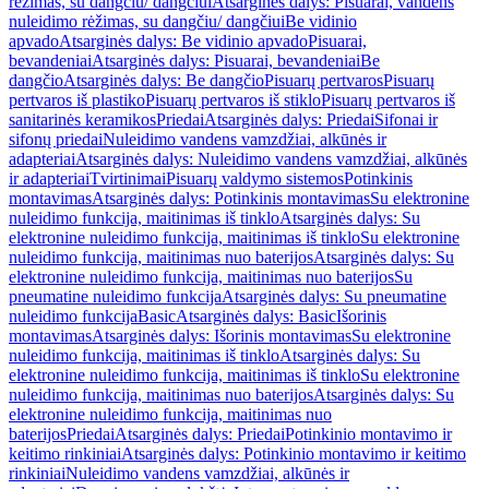
rėžimas, su dangčiu/ dangčiui
Atsarginės dalys: Pisuarai, vandens
nuleidimo rėžimas, su dangčiu/ dangčiui
Be vidinio
apvado
Atsarginės dalys: Be vidinio apvado
Pisuarai,
bevandeniai
Atsarginės dalys: Pisuarai, bevandeniai
Be
dangčio
Atsarginės dalys: Be dangčio
Pisuarų pertvaros
Pisuarų
pertvaros iš plastiko
Pisuarų pertvaros iš stiklo
Pisuarų pertvaros iš
sanitarinės keramikos
Priedai
Atsarginės dalys: Priedai
Sifonai ir
sifonų priedai
Nuleidimo vandens vamzdžiai, alkūnės ir
adapteriai
Atsarginės dalys: Nuleidimo vandens vamzdžiai, alkūnės
ir adapteriai
Tvirtinimai
Pisuarų valdymo sistemos
Potinkinis
montavimas
Atsarginės dalys: Potinkinis montavimas
Su elektronine
nuleidimo funkcija, maitinimas iš tinklo
Atsarginės dalys: Su
elektronine nuleidimo funkcija, maitinimas iš tinklo
Su elektronine
nuleidimo funkcija, maitinimas nuo baterijos
Atsarginės dalys: Su
elektronine nuleidimo funkcija, maitinimas nuo baterijos
Su
pneumatine nuleidimo funkcija
Atsarginės dalys: Su pneumatine
nuleidimo funkcija
Basic
Atsarginės dalys: Basic
Išorinis
montavimas
Atsarginės dalys: Išorinis montavimas
Su elektronine
nuleidimo funkcija, maitinimas iš tinklo
Atsarginės dalys: Su
elektronine nuleidimo funkcija, maitinimas iš tinklo
Su elektronine
nuleidimo funkcija, maitinimas nuo baterijos
Atsarginės dalys: Su
elektronine nuleidimo funkcija, maitinimas nuo
baterijos
Priedai
Atsarginės dalys: Priedai
Potinkinio montavimo ir
keitimo rinkiniai
Atsarginės dalys: Potinkinio montavimo ir keitimo
rinkiniai
Nuleidimo vandens vamzdžiai, alkūnės ir