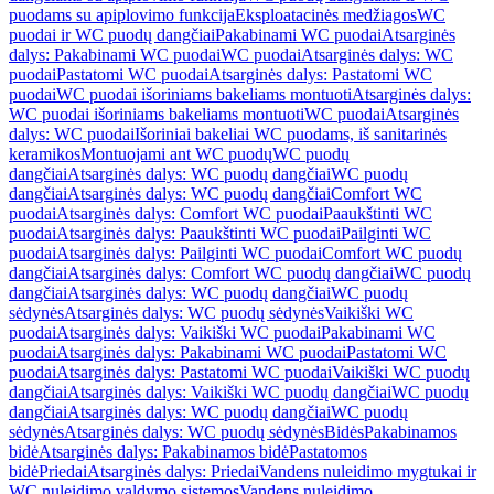
puodams su apiplovimo funkcija
Eksploatacinės medžiagos
WC
puodai ir WC puodų dangčiai
Pakabinami WC puodai
Atsarginės
dalys: Pakabinami WC puodai
WC puodai
Atsarginės dalys: WC
puodai
Pastatomi WC puodai
Atsarginės dalys: Pastatomi WC
puodai
WC puodai išoriniams bakeliams montuoti
Atsarginės dalys:
WC puodai išoriniams bakeliams montuoti
WC puodai
Atsarginės
dalys: WC puodai
Išoriniai bakeliai WC puodams, iš sanitarinės
keramikos
Montuojami ant WC puodų
WC puodų
dangčiai
Atsarginės dalys: WC puodų dangčiai
WC puodų
dangčiai
Atsarginės dalys: WC puodų dangčiai
Comfort WC
puodai
Atsarginės dalys: Comfort WC puodai
Paaukštinti WC
puodai
Atsarginės dalys: Paaukštinti WC puodai
Pailginti WC
puodai
Atsarginės dalys: Pailginti WC puodai
Comfort WC puodų
dangčiai
Atsarginės dalys: Comfort WC puodų dangčiai
WC puodų
dangčiai
Atsarginės dalys: WC puodų dangčiai
WC puodų
sėdynės
Atsarginės dalys: WC puodų sėdynės
Vaikiški WC
puodai
Atsarginės dalys: Vaikiški WC puodai
Pakabinami WC
puodai
Atsarginės dalys: Pakabinami WC puodai
Pastatomi WC
puodai
Atsarginės dalys: Pastatomi WC puodai
Vaikiški WC puodų
dangčiai
Atsarginės dalys: Vaikiški WC puodų dangčiai
WC puodų
dangčiai
Atsarginės dalys: WC puodų dangčiai
WC puodų
sėdynės
Atsarginės dalys: WC puodų sėdynės
Bidės
Pakabinamos
bidė
Atsarginės dalys: Pakabinamos bidė
Pastatomos
bidė
Priedai
Atsarginės dalys: Priedai
Vandens nuleidimo mygtukai ir
WC nuleidimo valdymo sistemos
Vandens nuleidimo