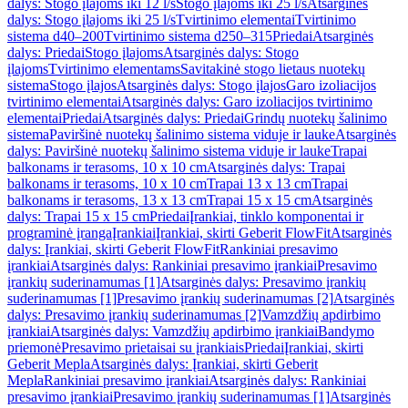
dalys: Stogo įlajoms iki 12 l/s
Stogo įlajoms iki 25 l/s
Atsarginės
dalys: Stogo įlajoms iki 25 l/s
Tvirtinimo elementai
Tvirtinimo
sistema d40–200
Tvirtinimo sistema d250–315
Priedai
Atsarginės
dalys: Priedai
Stogo įlajoms
Atsarginės dalys: Stogo
įlajoms
Tvirtinimo elementams
Savitakinė stogo lietaus nuotekų
sistema
Stogo įlajos
Atsarginės dalys: Stogo įlajos
Garo izoliacijos
tvirtinimo elementai
Atsarginės dalys: Garo izoliacijos tvirtinimo
elementai
Priedai
Atsarginės dalys: Priedai
Grindų nuotekų šalinimo
sistema
Paviršinė nuotekų šalinimo sistema viduje ir lauke
Atsarginės
dalys: Paviršinė nuotekų šalinimo sistema viduje ir lauke
Trapai
balkonams ir terasoms, 10 x 10 cm
Atsarginės dalys: Trapai
balkonams ir terasoms, 10 x 10 cm
Trapai 13 x 13 cm
Trapai
balkonams ir terasoms, 13 x 13 cm
Trapai 15 x 15 cm
Atsarginės
dalys: Trapai 15 x 15 cm
Priedai
Įrankiai, tinklo komponentai ir
programinė įranga
Įrankiai
Įrankiai, skirti Geberit FlowFit
Atsarginės
dalys: Įrankiai, skirti Geberit FlowFit
Rankiniai presavimo
įrankiai
Atsarginės dalys: Rankiniai presavimo įrankiai
Presavimo
įrankių suderinamumas [1]
Atsarginės dalys: Presavimo įrankių
suderinamumas [1]
Presavimo įrankių suderinamumas [2]
Atsarginės
dalys: Presavimo įrankių suderinamumas [2]
Vamzdžių apdirbimo
įrankiai
Atsarginės dalys: Vamzdžių apdirbimo įrankiai
Bandymo
priemonė
Presavimo prietaisai su įrankiais
Priedai
Įrankiai, skirti
Geberit Mepla
Atsarginės dalys: Įrankiai, skirti Geberit
Mepla
Rankiniai presavimo įrankiai
Atsarginės dalys: Rankiniai
presavimo įrankiai
Presavimo įrankių suderinamumas [1]
Atsarginės