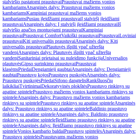
stalviršio pastatomi praustuvai
Praustuvai mažiems vonios
kambariams
Atsarginės dalys: Praustuvai mažiems vonios
kambariams
Kampiniai praustuvai mažiems vonios
kambariams
Pusiau įleidžiami praustuvai
Į stalviršį įleidžiami
praustuvai
Atsarginės dalys: Į stalviršį įleidžiami praustuvai
Iš
stalviršio apačios montuojami praustuvai
Kampiniai
praustuvai
Praustuvai Comfort
Vaikiški praustuvai
Praustuvai
Loviniai
praustuvai
Kiti universalūs praustuvai
Atsarginės dalys: Kiti
universalūs praustuvai
Plautuvės išpilti ypač užterštą
vandenį
Atsarginės dalys: Plautuvės išpilti ypač užterštą
vandenį
Sanitariniai prietaisai su nuleidimo funkcija
Universalios
plautuvės
Gipso surinkimo praustuvai
Praustuvai
klasėms
Priedai
Dengiamieji gaubtai
Atsarginės dalys: Dengiamieji
gaubtai
Praustuvų kojos
Praustuvų puskojės
Atsarginės dalys:
Praustuvų puskojės
Priedai
Sifono dangtelis
Rankšluosčių
laikikliai
Tvirtinimai
Dekoratyvinės plokštės
Praustuvo rinkinys su
apatine spintele
Praustuvo mažiems vonios kambariams rinkinys su
spintele
Atsarginės dalys: Praustuvo mažiems vonios kambariams
rinkinys su spintele
Praustuvo rinkinys su apatine spintele
Atsarginės
dalys: Praustuvo rinkinys su apatine spintele
Baldinio praustuvo
rinkinys su apatine spintele
Atsarginės dalys: Baldinio praustuvo
rinkinys su apatine spintele
Įleidžiamo praustuvo rinkinys su apatine
spintele
Atsarginės dalys: Įleidžiamo praustuvo rinkinys su apatine
spintele
Vonios kambario baldai
Praustuvų spintelės
Atsarginės dalys:
Praustuvų spintelės
Praustuvams mažiems vonios