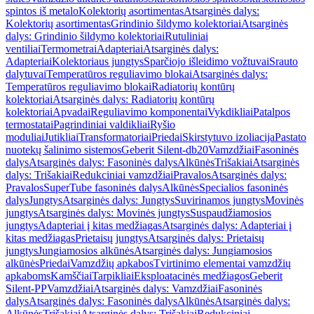
spintos iš metalo
Kolektorių asortimentas
Atsarginės dalys:
Kolektorių asortimentas
Grindinio šildymo kolektoriai
Atsarginės
dalys: Grindinio šildymo kolektoriai
Rutuliniai
ventiliai
Termometrai
Adapteriai
Atsarginės dalys:
Adapteriai
Kolektoriaus jungtys
Sparčiojo išleidimo vožtuvai
Srauto
dalytuvai
Temperatūros reguliavimo blokai
Atsarginės dalys:
Temperatūros reguliavimo blokai
Radiatorių kontūrų
kolektoriai
Atsarginės dalys: Radiatorių kontūrų
kolektoriai
Apvadai
Reguliavimo komponentai
Vykdikliai
Patalpos
termostatai
Pagrindiniai valdikliai
Ryšio
moduliai
Jutikliai
Transformatoriai
Priedai
Skirstytuvo izoliacija
Pastato
nuotekų šalinimo sistemos
Geberit Silent-db20
Vamzdžiai
Fasoninės
dalys
Atsarginės dalys: Fasoninės dalys
Alkūnės
Trišakiai
Atsarginės
dalys: Trišakiai
Redukciniai vamzdžiai
Pravalos
Atsarginės dalys:
Pravalos
SuperTube fasoninės dalys
Alkūnės
Specialios fasoninės
dalys
Jungtys
Atsarginės dalys: Jungtys
Suvirinamos jungtys
Movinės
jungtys
Atsarginės dalys: Movinės jungtys
Suspaudžiamosios
jungtys
Adapteriai į kitas medžiagas
Atsarginės dalys: Adapteriai į
kitas medžiagas
Prietaisų jungtys
Atsarginės dalys: Prietaisų
jungtys
Jungiamosios alkūnės
Atsarginės dalys: Jungiamosios
alkūnės
Priedai
Vamzdžių apkabos
Tvirtinimo elementai vamzdžių
apkaboms
Kamščiai
Tarpikliai
Eksploatacinės medžiagos
Geberit
Silent-PP
Vamzdžiai
Atsarginės dalys: Vamzdžiai
Fasoninės
dalys
Atsarginės dalys: Fasoninės dalys
Alkūnės
Atsarginės dalys:
Alkūnės
Trišakiai
Atsarginės dalys: Trišakiai
Redukciniai