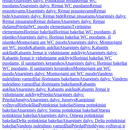
rėmai
Atsarginės dalys: Potinkiniai rėmai
Rėmai WC
puodams
Atsarginės dalys: Rėmai WC puodams
Rėmai
praustuvams
Atsarginės dalys: Rėmai praustuvams
Rėmai
bidė
Atsarginės dalys: Rėmai bidė
Rėmai pisuarams
Atsarginės dalys:
Rėmai pisuarams
Rėmai dušams
Atsarginės dalys: Rėmai
dušams
Priedai
WC puodų elementams
Tvirtinimo
elementams
Išoriniai bakeliai
Išoriniai bakeliai WC puodams, iš
plastiko
Atsarginės dalys: Išoriniai bakeliai WC puodams, iš
plastiko
Montuojami ant WC puodų
Atsarginės dalys: Montuojami
ant WC puodų
Kabantis aukštai
Atsarginės dalys: Kabantis
aukštai
Kabantis žemai ir vidutiniame aukštyje
Atsarginės dalys:
Kabantis žemai ir vidutiniame aukštyje
Išoriniai bakeliai WC
puodams, iš sanitarinės keramikos
Atsarginės dalys: Išoriniai bakeliai
WC puodams, iš sanitarinės keramikos
Montuojami ant WC
puodų
Atsarginės dalys: Montuojami ant WC puodų
Vandens
nuleidimo vamzdžiai išoriniams bakeliams
Atsarginės dalys: Vandens
nuleidimo vamzdžiai išoriniams bakeliams
Kabantis
aukštai
Atsarginės dalys: Kabantis aukštai
Kabantis žemai ir
vidutiniame aukštyje
Priedai
Atsarginės dalys:
Priedai
Jungtys
Atsarginės dalys: Jungtys
Kampiniai
vožtuvai
Riebokšliai
Potinkiniai bakeliai
Sigma potinkiniai
bakeliai
Atsarginės dalys: Sigma potinkiniai bakeliai
Omega
potinkiniai bakeliai
Atsarginės dalys: Omega potinkiniai
bakeliai
Delta potinkiniai bakeliai
Atsarginės dalys: Delta potinkiniai
bakeliai
Vandens nuleidimo vamzdžiai
Priedai
Pripildymo vožtuvai ir