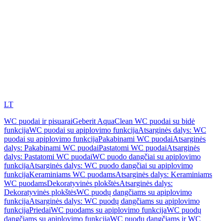
LT
WC puodai ir pisuarai
Geberit AquaClean WC puodai su bidė
funkcija
WC puodai su apiplovimo funkcija
Atsarginės dalys: WC
puodai su apiplovimo funkcija
Pakabinami WC puodai
Atsarginės
dalys: Pakabinami WC puodai
Pastatomi WC puodai
Atsarginės
dalys: Pastatomi WC puodai
WC puodo dangčiai su apiplovimo
funkcija
Atsarginės dalys: WC puodo dangčiai su apiplovimo
funkcija
Keraminiams WC puodams
Atsarginės dalys: Keraminiams
WC puodams
Dekoratyvinės plokštės
Atsarginės dalys:
Dekoratyvinės plokštės
WC puodų dangčiams su apiplovimo
funkcija
Atsarginės dalys: WC puodų dangčiams su apiplovimo
funkcija
Priedai
WC puodams su apiplovimo funkcija
WC puodų
dangčiams su apiplovimo funkcija
WC puodų dangčiams ir WC