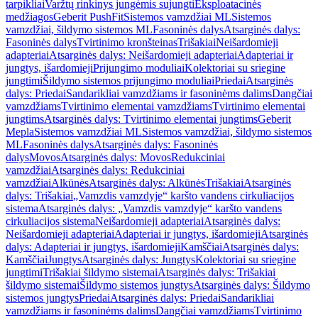
tarpikliai
Varžtų rinkinys jungėmis sujungti
Eksploatacinės
medžiagos
Geberit PushFit
Sistemos vamzdžiai ML
Sistemos
vamzdžiai, šildymo sistemos ML
Fasoninės dalys
Atsarginės dalys:
Fasoninės dalys
Tvirtinimo kronšteinas
Trišakiai
Neišardomieji
adapteriai
Atsarginės dalys: Neišardomieji adapteriai
Adapteriai ir
jungtys, išardomieji
Prijungimo moduliai
Kolektoriai su sriegine
jungtimi
Šildymo sistemos prijungimo moduliai
Priedai
Atsarginės
dalys: Priedai
Sandarikliai vamzdžiams ir fasoninėms dalims
Dangčiai
vamzdžiams
Tvirtinimo elementai vamzdžiams
Tvirtinimo elementai
jungtims
Atsarginės dalys: Tvirtinimo elementai jungtims
Geberit
Mepla
Sistemos vamzdžiai ML
Sistemos vamzdžiai, šildymo sistemos
ML
Fasoninės dalys
Atsarginės dalys: Fasoninės
dalys
Movos
Atsarginės dalys: Movos
Redukciniai
vamzdžiai
Atsarginės dalys: Redukciniai
vamzdžiai
Alkūnės
Atsarginės dalys: Alkūnės
Trišakiai
Atsarginės
dalys: Trišakiai
„Vamzdis vamzdyje“ karšto vandens cirkuliacijos
sistema
Atsarginės dalys: „Vamzdis vamzdyje“ karšto vandens
cirkuliacijos sistema
Neišardomieji adapteriai
Atsarginės dalys:
Neišardomieji adapteriai
Adapteriai ir jungtys, išardomieji
Atsarginės
dalys: Adapteriai ir jungtys, išardomieji
Kamščiai
Atsarginės dalys:
Kamščiai
Jungtys
Atsarginės dalys: Jungtys
Kolektoriai su sriegine
jungtimi
Trišakiai šildymo sistemai
Atsarginės dalys: Trišakiai
šildymo sistemai
Šildymo sistemos jungtys
Atsarginės dalys: Šildymo
sistemos jungtys
Priedai
Atsarginės dalys: Priedai
Sandarikliai
vamzdžiams ir fasoninėms dalims
Dangčiai vamzdžiams
Tvirtinimo