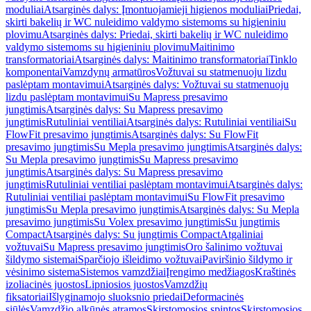
moduliai
Atsarginės dalys: Įmontuojamieji higienos moduliai
Priedai,
skirti bakelių ir WC nuleidimo valdymo sistemoms su higieniniu
plovimu
Atsarginės dalys: Priedai, skirti bakelių ir WC nuleidimo
valdymo sistemoms su higieniniu plovimu
Maitinimo
transformatoriai
Atsarginės dalys: Maitinimo transformatoriai
Tinklo
komponentai
Vamzdynų armatūros
Vožtuvai su statmenuoju lizdu
paslėptam montavimui
Atsarginės dalys: Vožtuvai su statmenuoju
lizdu paslėptam montavimui
Su Mapress presavimo
jungtimis
Atsarginės dalys: Su Mapress presavimo
jungtimis
Rutuliniai ventiliai
Atsarginės dalys: Rutuliniai ventiliai
Su
FlowFit presavimo jungtimis
Atsarginės dalys: Su FlowFit
presavimo jungtimis
Su Mepla presavimo jungtimis
Atsarginės dalys:
Su Mepla presavimo jungtimis
Su Mapress presavimo
jungtimis
Atsarginės dalys: Su Mapress presavimo
jungtimis
Rutuliniai ventiliai paslėptam montavimui
Atsarginės dalys:
Rutuliniai ventiliai paslėptam montavimui
Su FlowFit presavimo
jungtimis
Su Mepla presavimo jungtimis
Atsarginės dalys: Su Mepla
presavimo jungtimis
Su Volex presavimo jungtimis
Su jungtimis
Compact
Atsarginės dalys: Su jungtimis Compact
Atgaliniai
vožtuvai
Su Mapress presavimo jungtimis
Oro šalinimo vožtuvai
šildymo sistemai
Sparčiojo išleidimo vožtuvai
Paviršinio šildymo ir
vėsinimo sistema
Sistemos vamzdžiai
Įrengimo medžiagos
Kraštinės
izoliacinės juostos
Lipniosios juostos
Vamzdžių
fiksatoriai
Išlyginamojo sluoksnio priedai
Deformacinės
siūlės
Vamzdžio alkūnės atramos
Skirstomosios spintos
Skirstomosios