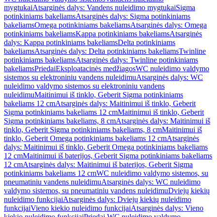
mygtukai
Atsarginės dalys: Vandens nuleidimo mygtukai
Sigma
potinkiniams bakeliams
Atsarginės dalys: Sigma potinkiniams
bakeliams
Omega potinkiniams bakeliams
Atsarginės dalys: Omega
potinkiniams bakeliams
Kappa potinkiniams bakeliams
Atsarginės
dalys: Kappa potinkiniams bakeliams
Delta potinkiniams
bakeliams
Atsarginės dalys: Delta potinkiniams bakeliams
Twinline
potinkiniams bakeliams
Atsarginės dalys: Twinline potinkiniams
bakeliams
Priedai
Eksploatacinės medžiagos
WC nuleidimo valdymo
sistemos su elektroniniu vandens nuleidimu
Atsarginės dalys: WC
nuleidimo valdymo sistemos su elektroniniu vandens
nuleidimu
Maitinimui iš tinklo, Geberit Sigma potinkiniams
bakeliams 12 cm
Atsarginės dalys: Maitinimui iš tinklo, Geberit
Sigma potinkiniams bakeliams 12 cm
Maitinimui iš tinklo, Geberit
Sigma potinkiniams bakeliams, 8 cm
Atsarginės dalys: Maitinimui iš
tinklo, Geberit Sigma potinkiniams bakeliams, 8 cm
Maitinimui iš
tinklo, Geberit Omega potinkiniams bakeliams 12 cm
Atsarginės
dalys: Maitinimui iš tinklo, Geberit Omega potinkiniams bakeliams
12 cm
Maitinimui iš baterijos, Geberit Sigma potinkiniams bakeliams
12 cm
Atsarginės dalys: Maitinimui iš baterijos, Geberit Sigma
potinkiniams bakeliams 12 cm
WC nuleidimo valdymo sistemos, su
pneumatiniu vandens nuleidimu
Atsarginės dalys: WC nuleidimo
valdymo sistemos, su pneumatiniu vandens nuleidimu
Dviejų kiekių
nuleidimo funkcijai
Atsarginės dalys: Dviejų kiekių nuleidimo
funkcijai
Vieno kiekio nuleidimo funkcijai
Atsarginės dalys: Vieno
kiekio nuleidimo funkcijai
Priedai WC nuleidimo valdymo