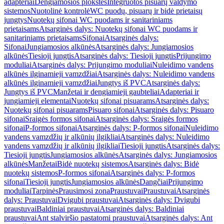
adapteriai
Dengiamosios plokštės
Integruotos pisuarų valdymo
sistemos
Nuotolinė kontrolė
WC puodų, pisuarų ir bidė prietaisų
jungtys
Nuotekų sifonai WC puodams ir sanitariniams
prietaisams
Atsarginės dalys: Nuotekų sifonai WC puodams ir
sanitariniams prietaisams
Sifonai
Atsarginės dalys:
Sifonai
Jungiamosios alkūnės
Atsarginės dalys: Jungiamosios
alkūnės
Tiesioji jungtis
Atsarginės dalys: Tiesioji jungtis
Prijungimo
moduliai
Atsarginės dalys: Prijungimo moduliai
Nuleidimo vandens
alkūnės ilginamieji vamzdžiai
Atsarginės dalys: Nuleidimo vandens
alkūnės ilginamieji vamzdžiai
Jungtys iš PVC
Atsarginės dalys:
Jungtys iš PVC
Manžetai ir dengiamieji gaubteliai
Adapteriai ir
jungiamieji elementai
Nuotekų sifonai pisuarams
Atsarginės dalys:
Nuotekų sifonai pisuarams
Pisuaro sifonai
Atsarginės dalys: Pisuaro
sifonai
Sraigės formos sifonai
Atsarginės dalys: Sraigės formos
sifonai
P-formos sifonai
Atsarginės dalys: P-formos sifonai
Nuleidimo
vandens vamzdžių ir alkūnių ilgikliai
Atsarginės dalys: Nuleidimo
vandens vamzdžių ir alkūnių ilgikliai
Tiesioji jungtis
Atsarginės dalys:
Tiesioji jungtis
Jungiamosios alkūnės
Atsarginės dalys: Jungiamosios
alkūnės
Manžetai
Bidė nuotekų sistemos
Atsarginės dalys: Bidė
nuotekų sistemos
P-formos sifonai
Atsarginės dalys: P-formos
sifonai
Tiesioji jungtis
Jungiamosios alkūnės
Dangčiai
Prijungimo
moduliai
Tarpinės
Prausimosi zona
Praustuvai
Praustuvai
Atsarginės
dalys: Praustuvai
Dvigubi praustuvai
Atsarginės dalys: Dvigubi
praustuvai
Baldiniai praustuvai
Atsarginės dalys: Baldiniai
praustuvai
Ant stalviršio pastatomi praustuvai
Atsarginės dalys: Ant