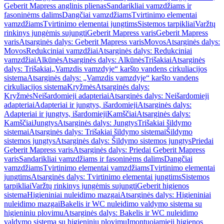
Geberit Mapress anglinis plienas
Sandarikliai vamzdžiams ir
fasoninėms dalims
Dangčiai vamzdžiams
Tvirtinimo elementai
vamzdžiams
Tvirtinimo elementai jungtims
Sistemos tarpikliai
Varžtų
rinkinys jungėmis sujungti
Geberit Mapress varis
Geberit Mapress
varis
Atsarginės dalys: Geberit Mapress varis
Movos
Atsarginės dalys:
Movos
Redukciniai vamzdžiai
Atsarginės dalys: Redukciniai
vamzdžiai
Alkūnės
Atsarginės dalys: Alkūnės
Trišakiai
Atsarginės
dalys: Trišakiai
„Vamzdis vamzdyje“ karšto vandens cirkuliacijos
sistema
Atsarginės dalys: „Vamzdis vamzdyje“ karšto vandens
cirkuliacijos sistema
Kryžmės
Atsarginės dalys:
Kryžmės
Neišardomieji adapteriai
Atsarginės dalys: Neišardomieji
adapteriai
Adapteriai ir jungtys, išardomieji
Atsarginės dalys:
Adapteriai ir jungtys, išardomieji
Kamščiai
Atsarginės dalys:
Kamščiai
Jungtys
Atsarginės dalys: Jungtys
Trišakiai šildymo
sistemai
Atsarginės dalys: Trišakiai šildymo sistemai
Šildymo
sistemos jungtys
Atsarginės dalys: Šildymo sistemos jungtys
Priedai
Geberit Mapress varis
Atsarginės dalys: Priedai Geberit Mapress
varis
Sandarikliai vamzdžiams ir fasoninėms dalims
Dangčiai
vamzdžiams
Tvirtinimo elementai vamzdžiams
Tvirtinimo elementai
jungtims
Atsarginės dalys: Tvirtinimo elementai jungtims
Sistemos
tarpikliai
Varžtų rinkinys jungėmis sujungti
Geberit higienos
sistema
Higieniniai nuleidimo mazgai
Atsarginės dalys: Higieniniai
nuleidimo mazgai
Bakelis ir WC nuleidimo valdymo sistema su
higieniniu plovimu
Atsarginės dalys: Bakelis ir WC nuleidimo
valdymo sistema su higieniniu plovimu
Įmontuojamieji higienos