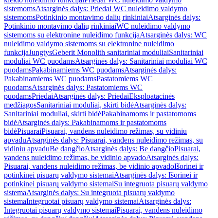
sistemoms
Atsarginės dalys: Priedai WC nuleidimo valdymo
sistemoms
Potinkinio montavimo dalių rinkiniai
Atsarginės dalys:
Potinkinio montavimo dalių rinkiniai
WC nuleidimo valdymo
sistemoms su elektronine nuleidimo funkcija
Atsarginės dalys: WC
nuleidimo valdymo sistemoms su elektronine nuleidimo
funkcija
Jungtys
Geberit Monolith sanitariniai moduliai
Sanitariniai
moduliai WC puodams
Atsarginės dalys: Sanitariniai moduliai WC
puodams
Pakabinamiems WC puodams
Atsarginės dalys:
Pakabinamiems WC puodams
Pastatomiems WC
puodams
Atsarginės dalys: Pastatomiems WC
puodams
Priedai
Atsarginės dalys: Priedai
Eksploatacinės
medžiagos
Sanitariniai moduliai, skirti bidė
Atsarginės dalys:
Sanitariniai moduliai, skirti bidė
Pakabinamoms ir pastatomoms
bidė
Atsarginės dalys: Pakabinamoms ir pastatomoms
bidė
Pisuarai
Pisuarai, vandens nuleidimo režimas, su vidiniu
apvadu
Atsarginės dalys: Pisuarai, vandens nuleidimo režimas, su
vidiniu apvadu
Be dangčio
Atsarginės dalys: Be dangčio
Pisuarai,
vandens nuleidimo režimas, be vidinio apvado
Atsarginės dalys:
Pisuarai, vandens nuleidimo režimas, be vidinio apvado
Išorinei ir
potinkinei pisuarų valdymo sistemai
Atsarginės dalys: Išorinei ir
potinkinei pisuarų valdymo sistemai
Su integruota pisuarų valdymo
sistema
Atsarginės dalys: Su integruota pisuarų valdymo
sistema
Integruotai pisuarų valdymo sistemai
Atsarginės dalys:
Integruotai pisuarų valdymo sistemai
Pisuarai, vandens nuleidimo