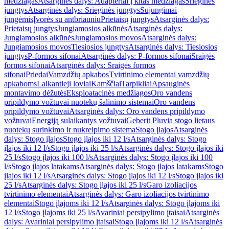
medžiagas
Atsarginės dalys: Adapteriai į kitas medžiagas
Srieginės
jungtys
Atsarginės dalys: Srieginės jungtys
Sujungimai
jungėmis
Įvorės su antbriauniu
Prietaisų jungtys
Atsarginės dalys:
Prietaisų jungtys
Jungiamosios alkūnės
Atsarginės dalys:
Jungiamosios alkūnės
Jungiamosios movos
Atsarginės dalys:
Jungiamosios movos
Tiesiosios jungtys
Atsarginės dalys: Tiesiosios
jungtys
P-formos sifonai
Atsarginės dalys: P-formos sifonai
Sraigės
formos sifonai
Atsarginės dalys: Sraigės formos
sifonai
Priedai
Vamzdžių apkabos
Tvirtinimo elementai vamzdžių
apkaboms
Laikantieji loviai
Kamščiai
Tarpikliai
Apsauginės
montavimo dėžutės
Eksploatacinės medžiagos
Oro vandens
pripildymo vožtuvai nuotekų šalinimo sistemai
Oro vandens
pripildymo vožtuvai
Atsarginės dalys: Oro vandens pripildymo
vožtuvai
Energiją sulaikantys vožtuvai
Geberit Pluvia stogo lietaus
nuotekų surinkimo ir nukreipimo sistema
Stogo įlajos
Atsarginės
dalys: Stogo įlajos
Stogo įlajos iki 12 l/s
Atsarginės dalys: Stogo
įlajos iki 12 l/s
Stogo įlajos iki 25 l/s
Atsarginės dalys: Stogo įlajos iki
25 l/s
Stogo įlajos iki 100 l/s
Atsarginės dalys: Stogo įlajos iki 100
l/s
Stogo įlajos latakams
Atsarginės dalys: Stogo įlajos latakams
Stogo
įlajos iki 12 l/s
Atsarginės dalys: Stogo įlajos iki 12 l/s
Stogo įlajos iki
25 l/s
Atsarginės dalys: Stogo įlajos iki 25 l/s
Garo izoliacijos
tvirtinimo elementai
Atsarginės dalys: Garo izoliacijos tvirtinimo
elementai
Stogo įlajoms iki 12 l/s
Atsarginės dalys: Stogo įlajoms iki
12 l/s
Stogo įlajoms iki 25 l/s
Avariniai persipylimo įtaisai
Atsarginės
dalys: Avariniai persipylimo įtaisai
Stogo įlajoms iki 12 l/s
Atsarginės