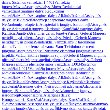
dalys: Sistemos vamzdžiai 1.4401
Vamzdžių
įmovos
Movos
Atsarginės dalys: Movos
Redukciniai
vamzdžiai
Atsarginės dalys: Redukciniai
vamzdžiai
Alkūnės
Atsarginės dalys: Alkūnės
Trišakiai
Atsarginės
dalys: Trišakiai
Neišardomieji adapteriai
Atsarginės dalys:
Neišardomieji adapteriai
Adapteriai ir jungtys, išardomieji
Atsarginės
dalys: Adapteriai ir jungtys, išardomieji
Kamščiai
Atsarginės dalys:
Kamščiai
Jungtys
Atsarginės dalys: Jungtys
Priedai, Geberit Mapress
nerūdijantysis plienas
Atsarginės dalys: Priedai, Geberit Mapress
nerūdijantysis plienas
Sandarikliai vamzdžiams ir fasoninėms
dalims
Tvirtinimo elementai vamzdžiams
Tvirtinimo elementai
jungtims
Atsarginės dalys: Tvirtinimo elementai jungtims
Sistemos
tarpikliai
Varžtų rinkinys jungėmis sujungti
Geberit Mapress anglinis
plienas
Geberit Mapress anglinis plienas
Atsarginės dalys: Geberit
Mapress anglinis plienas
Sistemos vamzdžiai 1.0034
Sistemos
vamzdžiai 1.0215
Vamzdžių įmovos
Movos
Atsarginės dalys:
Movos
Redukciniai vamzdžiai
Atsarginės dalys: Redukciniai
vamzdžiai
Alkūnės
Atsarginės dalys: Alkūnės
Trišakiai
Atsarginės
dalys: Trišakiai
Kryžmės
Atsarginės dalys: Kryžmės
Neišardomieji
adapteriai
Atsarginės dalys: Neišardomieji adapteriai
Adapteriai ir
jungtys, išardomieji
Atsarginės dalys: Adapteriai ir jungtys,
išardomieji
Kompensatoriai
Atsarginės dalys:
Kompensatoriai
Kamščiai
Atsarginės dalys: Kamščiai
Trišakiai
šildymo sistemai
Atsarginės dalys: Trišakiai šildymo sistemai
Šildymo
sistemos jungtys
Atsarginės dalys: Šildymo sistemos jungtys
Priedai,