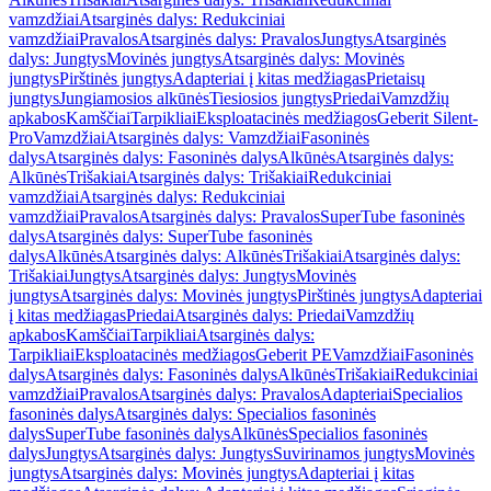
vamzdžiai
Atsarginės dalys: Redukciniai
vamzdžiai
Pravalos
Atsarginės dalys: Pravalos
Jungtys
Atsarginės
dalys: Jungtys
Movinės jungtys
Atsarginės dalys: Movinės
jungtys
Pirštinės jungtys
Adapteriai į kitas medžiagas
Prietaisų
jungtys
Jungiamosios alkūnės
Tiesiosios jungtys
Priedai
Vamzdžių
apkabos
Kamščiai
Tarpikliai
Eksploatacinės medžiagos
Geberit Silent-
Pro
Vamzdžiai
Atsarginės dalys: Vamzdžiai
Fasoninės
dalys
Atsarginės dalys: Fasoninės dalys
Alkūnės
Atsarginės dalys:
Alkūnės
Trišakiai
Atsarginės dalys: Trišakiai
Redukciniai
vamzdžiai
Atsarginės dalys: Redukciniai
vamzdžiai
Pravalos
Atsarginės dalys: Pravalos
SuperTube fasoninės
dalys
Atsarginės dalys: SuperTube fasoninės
dalys
Alkūnės
Atsarginės dalys: Alkūnės
Trišakiai
Atsarginės dalys:
Trišakiai
Jungtys
Atsarginės dalys: Jungtys
Movinės
jungtys
Atsarginės dalys: Movinės jungtys
Pirštinės jungtys
Adapteriai
į kitas medžiagas
Priedai
Atsarginės dalys: Priedai
Vamzdžių
apkabos
Kamščiai
Tarpikliai
Atsarginės dalys:
Tarpikliai
Eksploatacinės medžiagos
Geberit PE
Vamzdžiai
Fasoninės
dalys
Atsarginės dalys: Fasoninės dalys
Alkūnės
Trišakiai
Redukciniai
vamzdžiai
Pravalos
Atsarginės dalys: Pravalos
Adapteriai
Specialios
fasoninės dalys
Atsarginės dalys: Specialios fasoninės
dalys
SuperTube fasoninės dalys
Alkūnės
Specialios fasoninės
dalys
Jungtys
Atsarginės dalys: Jungtys
Suvirinamos jungtys
Movinės
jungtys
Atsarginės dalys: Movinės jungtys
Adapteriai į kitas