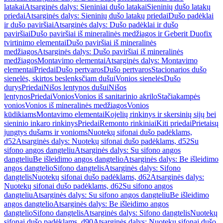
latakai
Atsarginės dalys: Sieniniai dušo latakai
Sieninių dušo latakų
priedai
Atsarginės dalys: Sieninių dušo latakų priedai
Dušo padėklai
ir dušo paviršiai
Atsarginės dalys: Dušo padėklai ir dušo
paviršiai
Dušo paviršiai iš mineralinės medžiagos ir Geberit Duofix
tvirtinimo elementai
Dušo paviršiai iš mineralinės
medžiagos
Atsarginės dalys: Dušo paviršiai iš mineralinės
medžiagos
Montavimo elementai
Atsarginės dalys: Montavimo
elementai
Priedai
Dušo pertvaros
Dušo pertvaros
Stacionarios dušo
sienelės, skirtos beslenksčiam dušui
Vonios sienelės
Dušo
durys
Priedai
Nišos lentynos dušui
Nišos
lentynos
Priedai
Vonios
Vonios iš sanitarinio akrilo
Stačiakampės
vonios
Vonios iš mineralinės medžiagos
Vonios
kūdikiams
Montavimo elementai
Kojelių rinkinys ir skersinių sijų bei
sieninio inkaro rinkinys
Priedai
Remonto rinkiniai
Kiti priedai
Prietaisų
jungtys dušams ir vonioms
Nuotekų sifonai dušo padėklams,
d52
Atsarginės dalys: Nuotekų sifonai dušo padėklams, d52
Su
sifono angos dangteliu
Atsarginės dalys: Su sifono angos
dangteliu
Be išleidimo angos dangtelio
Atsarginės dalys: Be išleidimo
angos dangtelio
Sifono dangtelis
Atsarginės dalys: Sifono
dangtelis
Nuotekų sifonai dušo padėklams, d62
Atsarginės dalys:
Nuotekų sifonai dušo padėklams, d62
Su sifono angos
dangteliu
Atsarginės dalys: Su sifono angos dangteliu
Be išleidimo
angos dangtelio
Atsarginės dalys: Be išleidimo angos
dangtelio
Sifono dangtelis
Atsarginės dalys: Sifono dangtelis
Nuotekų
sifonai dušo padėklams, d90
Atsarginės dalys: Nuotekų sifonai dušo