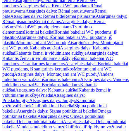
rėmai
Atsarginės dalys: Potinkiniai rėmai
Rėmai WC
puodams
Atsarginės dalys: Rėmai WC puodams
Rėmai
praustuvams
Atsarginės dalys: Rėmai praustuvams
Rėmai
bidė
Atsarginės dalys: Rėmai bidė
Rėmai pisuarams
Atsarginės dalys:
Rėmai pisuarams
Rėmai dušams
Atsarginės dalys: Rėmai
dušams
Priedai
WC puodų elementams
Tvirtinimo
elementams
Išoriniai bakeliai
Išoriniai bakeliai WC puodams, iš
plastiko
Atsarginės dalys: Išoriniai bakeliai WC puodams, iš
plastiko
Montuojami ant WC puodų
Atsarginės dalys: Montuojami
ant WC puodų
Kabantis aukštai
Atsarginės dalys: Kabantis
aukštai
Kabantis žemai ir vidutiniame aukštyje
Atsarginės dalys:
Kabantis žemai ir vidutiniame aukštyje
Išoriniai bakeliai WC
puodams, iš sanitarinės keramikos
Atsarginės dalys: Išoriniai bakeliai
WC puodams, iš sanitarinės keramikos
Montuojami ant WC
puodų
Atsarginės dalys: Montuojami ant WC puodų
Vandens
nuleidimo vamzdžiai išoriniams bakeliams
Atsarginės dalys: Vandens
nuleidimo vamzdžiai išoriniams bakeliams
Kabantis
aukštai
Atsarginės dalys: Kabantis aukštai
Kabantis žemai ir
vidutiniame aukštyje
Priedai
Atsarginės dalys:
Priedai
Jungtys
Atsarginės dalys: Jungtys
Kampiniai
vožtuvai
Riebokšliai
Potinkiniai bakeliai
Sigma potinkiniai
bakeliai
Atsarginės dalys: Sigma potinkiniai bakeliai
Omega
potinkiniai bakeliai
Atsarginės dalys: Omega potinkiniai
bakeliai
Delta potinkiniai bakeliai
Atsarginės dalys: Delta potinkiniai
bakeliai
Vandens nuleidimo vamzdžiai
Priedai
Pripildymo vožtuvai ir