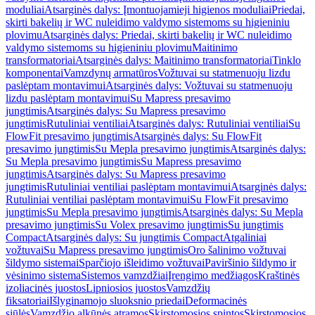
moduliai
Atsarginės dalys: Įmontuojamieji higienos moduliai
Priedai,
skirti bakelių ir WC nuleidimo valdymo sistemoms su higieniniu
plovimu
Atsarginės dalys: Priedai, skirti bakelių ir WC nuleidimo
valdymo sistemoms su higieniniu plovimu
Maitinimo
transformatoriai
Atsarginės dalys: Maitinimo transformatoriai
Tinklo
komponentai
Vamzdynų armatūros
Vožtuvai su statmenuoju lizdu
paslėptam montavimui
Atsarginės dalys: Vožtuvai su statmenuoju
lizdu paslėptam montavimui
Su Mapress presavimo
jungtimis
Atsarginės dalys: Su Mapress presavimo
jungtimis
Rutuliniai ventiliai
Atsarginės dalys: Rutuliniai ventiliai
Su
FlowFit presavimo jungtimis
Atsarginės dalys: Su FlowFit
presavimo jungtimis
Su Mepla presavimo jungtimis
Atsarginės dalys:
Su Mepla presavimo jungtimis
Su Mapress presavimo
jungtimis
Atsarginės dalys: Su Mapress presavimo
jungtimis
Rutuliniai ventiliai paslėptam montavimui
Atsarginės dalys:
Rutuliniai ventiliai paslėptam montavimui
Su FlowFit presavimo
jungtimis
Su Mepla presavimo jungtimis
Atsarginės dalys: Su Mepla
presavimo jungtimis
Su Volex presavimo jungtimis
Su jungtimis
Compact
Atsarginės dalys: Su jungtimis Compact
Atgaliniai
vožtuvai
Su Mapress presavimo jungtimis
Oro šalinimo vožtuvai
šildymo sistemai
Sparčiojo išleidimo vožtuvai
Paviršinio šildymo ir
vėsinimo sistema
Sistemos vamzdžiai
Įrengimo medžiagos
Kraštinės
izoliacinės juostos
Lipniosios juostos
Vamzdžių
fiksatoriai
Išlyginamojo sluoksnio priedai
Deformacinės
siūlės
Vamzdžio alkūnės atramos
Skirstomosios spintos
Skirstomosios