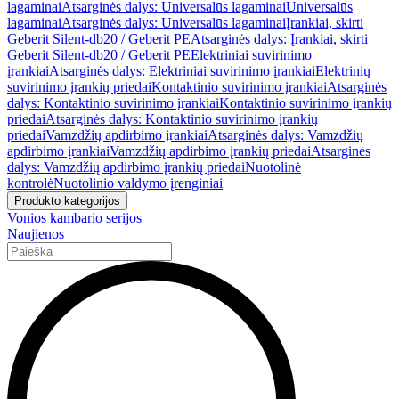
lagaminai
Atsarginės dalys: Universalūs lagaminai
Universalūs
lagaminai
Atsarginės dalys: Universalūs lagaminai
Įrankiai, skirti
Geberit Silent-db20 / Geberit PE
Atsarginės dalys: Įrankiai, skirti
Geberit Silent-db20 / Geberit PE
Elektriniai suvirinimo
įrankiai
Atsarginės dalys: Elektriniai suvirinimo įrankiai
Elektrinių
suvirinimo įrankių priedai
Kontaktinio suvirinimo įrankiai
Atsarginės
dalys: Kontaktinio suvirinimo įrankiai
Kontaktinio suvirinimo įrankių
priedai
Atsarginės dalys: Kontaktinio suvirinimo įrankių
priedai
Vamzdžių apdirbimo įrankiai
Atsarginės dalys: Vamzdžių
apdirbimo įrankiai
Vamzdžių apdirbimo įrankių priedai
Atsarginės
dalys: Vamzdžių apdirbimo įrankių priedai
Nuotolinė
kontrolė
Nuotolinio valdymo įrenginiai
Produkto kategorijos
Vonios kambario serijos
Naujienos