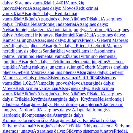
dalys: Sistemos vamzdžiai 1.4401
Vamzdžių
įmovos
Movos
Atsarginės dalys: Movos
Redukciniai
vamzdžiai
Atsarginės dalys: Redukciniai
vamzdžiai
Alkūnės
Atsarginės dalys: Alkūnės
Trišakiai
Atsarginės
dalys: Trišakiai
Neišardomieji adapteriai
Atsarginės dalys:
Neišardomieji adapteriai
Adapteriai ir jungtys, išardomieji
Atsarginės
dalys: Adapteriai ir jungtys, išardomieji
Kamščiai
Atsarginės dalys:
Kamščiai
Jungtys
Atsarginės dalys: Jungtys
Priedai, Geberit Mapress
nerūdijantysis plienas
Atsarginės dalys: Priedai, Geberit Mapress
nerūdijantysis plienas
Sandarikliai vamzdžiams ir fasoninėms
dalims
Tvirtinimo elementai vamzdžiams
Tvirtinimo elementai
jungtims
Atsarginės dalys: Tvirtinimo elementai jungtims
Sistemos
tarpikliai
Varžtų rinkinys jungėmis sujungti
Geberit Mapress anglinis
plienas
Geberit Mapress anglinis plienas
Atsarginės dalys: Geberit
Mapress anglinis plienas
Sistemos vamzdžiai 1.0034
Sistemos
vamzdžiai 1.0215
Vamzdžių įmovos
Movos
Atsarginės dalys:
Movos
Redukciniai vamzdžiai
Atsarginės dalys: Redukciniai
vamzdžiai
Alkūnės
Atsarginės dalys: Alkūnės
Trišakiai
Atsarginės
dalys: Trišakiai
Kryžmės
Atsarginės dalys: Kryžmės
Neišardomieji
adapteriai
Atsarginės dalys: Neišardomieji adapteriai
Adapteriai ir
jungtys, išardomieji
Atsarginės dalys: Adapteriai ir jungtys,
išardomieji
Kompensatoriai
Atsarginės dalys:
Kompensatoriai
Kamščiai
Atsarginės dalys: Kamščiai
Trišakiai
šildymo sistemai
Atsarginės dalys: Trišakiai šildymo sistemai
Šildymo
sistemos jungtys
Atsarginės dalys: Šildymo sistemos jungtys
Priedai,