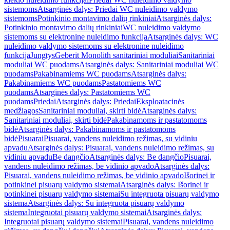
sistemoms
Atsarginės dalys: Priedai WC nuleidimo valdymo
sistemoms
Potinkinio montavimo dalių rinkiniai
Atsarginės dalys:
Potinkinio montavimo dalių rinkiniai
WC nuleidimo valdymo
sistemoms su elektronine nuleidimo funkcija
Atsarginės dalys: WC
nuleidimo valdymo sistemoms su elektronine nuleidimo
funkcija
Jungtys
Geberit Monolith sanitariniai moduliai
Sanitariniai
moduliai WC puodams
Atsarginės dalys: Sanitariniai moduliai WC
puodams
Pakabinamiems WC puodams
Atsarginės dalys:
Pakabinamiems WC puodams
Pastatomiems WC
puodams
Atsarginės dalys: Pastatomiems WC
puodams
Priedai
Atsarginės dalys: Priedai
Eksploatacinės
medžiagos
Sanitariniai moduliai, skirti bidė
Atsarginės dalys:
Sanitariniai moduliai, skirti bidė
Pakabinamoms ir pastatomoms
bidė
Atsarginės dalys: Pakabinamoms ir pastatomoms
bidė
Pisuarai
Pisuarai, vandens nuleidimo režimas, su vidiniu
apvadu
Atsarginės dalys: Pisuarai, vandens nuleidimo režimas, su
vidiniu apvadu
Be dangčio
Atsarginės dalys: Be dangčio
Pisuarai,
vandens nuleidimo režimas, be vidinio apvado
Atsarginės dalys:
Pisuarai, vandens nuleidimo režimas, be vidinio apvado
Išorinei ir
potinkinei pisuarų valdymo sistemai
Atsarginės dalys: Išorinei ir
potinkinei pisuarų valdymo sistemai
Su integruota pisuarų valdymo
sistema
Atsarginės dalys: Su integruota pisuarų valdymo
sistema
Integruotai pisuarų valdymo sistemai
Atsarginės dalys:
Integruotai pisuarų valdymo sistemai
Pisuarai, vandens nuleidimo