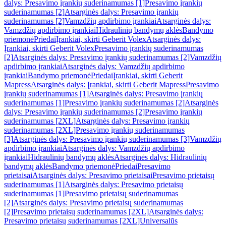
dalys: Presavimo įrankių suderinamumas [1]
Presavimo įrankių
suderinamumas [2]
Atsarginės dalys: Presavimo įrankių
suderinamumas [2]
Vamzdžių apdirbimo įrankiai
Atsarginės dalys:
Vamzdžių apdirbimo įrankiai
Hidraulinių bandymų aklės
Bandymo
priemonė
Priedai
Įrankiai, skirti Geberit Volex
Atsarginės dalys:
Įrankiai, skirti Geberit Volex
Presavimo įrankių suderinamumas
[2]
Atsarginės dalys: Presavimo įrankių suderinamumas [2]
Vamzdžių
apdirbimo įrankiai
Atsarginės dalys: Vamzdžių apdirbimo
įrankiai
Bandymo priemonė
Priedai
Įrankiai, skirti Geberit
Mapress
Atsarginės dalys: Įrankiai, skirti Geberit Mapress
Presavimo
įrankių suderinamumas [1]
Atsarginės dalys: Presavimo įrankių
suderinamumas [1]
Presavimo įrankių suderinamumas [2]
Atsarginės
dalys: Presavimo įrankių suderinamumas [2]
Presavimo įrankių
suderinamumas [2XL]
Atsarginės dalys: Presavimo įrankių
suderinamumas [2XL]
Presavimo įrankių suderinamumas
[3]
Atsarginės dalys: Presavimo įrankių suderinamumas [3]
Vamzdžių
apdirbimo įrankiai
Atsarginės dalys: Vamzdžių apdirbimo
įrankiai
Hidraulinių bandymų aklės
Atsarginės dalys: Hidraulinių
bandymų aklės
Bandymo priemonė
Priedai
Presavimo
prietaisai
Atsarginės dalys: Presavimo prietaisai
Presavimo prietaisų
suderinamumas [1]
Atsarginės dalys: Presavimo prietaisų
suderinamumas [1]
Presavimo prietaisų suderinamumas
[2]
Atsarginės dalys: Presavimo prietaisų suderinamumas
[2]
Presavimo prietaisų suderinamumas [2XL]
Atsarginės dalys:
Presavimo prietaisų suderinamumas [2XL]
Universalūs