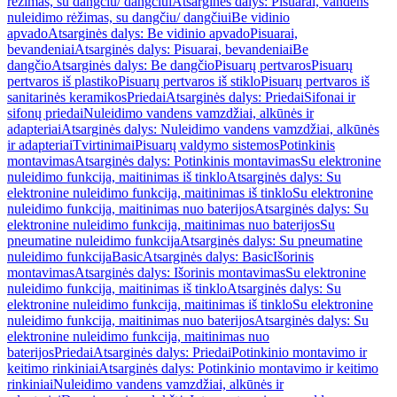
rėžimas, su dangčiu/ dangčiui
Atsarginės dalys: Pisuarai, vandens
nuleidimo rėžimas, su dangčiu/ dangčiui
Be vidinio
apvado
Atsarginės dalys: Be vidinio apvado
Pisuarai,
bevandeniai
Atsarginės dalys: Pisuarai, bevandeniai
Be
dangčio
Atsarginės dalys: Be dangčio
Pisuarų pertvaros
Pisuarų
pertvaros iš plastiko
Pisuarų pertvaros iš stiklo
Pisuarų pertvaros iš
sanitarinės keramikos
Priedai
Atsarginės dalys: Priedai
Sifonai ir
sifonų priedai
Nuleidimo vandens vamzdžiai, alkūnės ir
adapteriai
Atsarginės dalys: Nuleidimo vandens vamzdžiai, alkūnės
ir adapteriai
Tvirtinimai
Pisuarų valdymo sistemos
Potinkinis
montavimas
Atsarginės dalys: Potinkinis montavimas
Su elektronine
nuleidimo funkcija, maitinimas iš tinklo
Atsarginės dalys: Su
elektronine nuleidimo funkcija, maitinimas iš tinklo
Su elektronine
nuleidimo funkcija, maitinimas nuo baterijos
Atsarginės dalys: Su
elektronine nuleidimo funkcija, maitinimas nuo baterijos
Su
pneumatine nuleidimo funkcija
Atsarginės dalys: Su pneumatine
nuleidimo funkcija
Basic
Atsarginės dalys: Basic
Išorinis
montavimas
Atsarginės dalys: Išorinis montavimas
Su elektronine
nuleidimo funkcija, maitinimas iš tinklo
Atsarginės dalys: Su
elektronine nuleidimo funkcija, maitinimas iš tinklo
Su elektronine
nuleidimo funkcija, maitinimas nuo baterijos
Atsarginės dalys: Su
elektronine nuleidimo funkcija, maitinimas nuo
baterijos
Priedai
Atsarginės dalys: Priedai
Potinkinio montavimo ir
keitimo rinkiniai
Atsarginės dalys: Potinkinio montavimo ir keitimo
rinkiniai
Nuleidimo vandens vamzdžiai, alkūnės ir