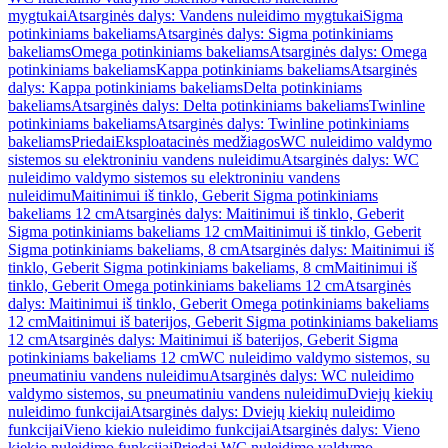
mygtukai
Atsarginės dalys: Vandens nuleidimo mygtukai
Sigma
potinkiniams bakeliams
Atsarginės dalys: Sigma potinkiniams
bakeliams
Omega potinkiniams bakeliams
Atsarginės dalys: Omega
potinkiniams bakeliams
Kappa potinkiniams bakeliams
Atsarginės
dalys: Kappa potinkiniams bakeliams
Delta potinkiniams
bakeliams
Atsarginės dalys: Delta potinkiniams bakeliams
Twinline
potinkiniams bakeliams
Atsarginės dalys: Twinline potinkiniams
bakeliams
Priedai
Eksploatacinės medžiagos
WC nuleidimo valdymo
sistemos su elektroniniu vandens nuleidimu
Atsarginės dalys: WC
nuleidimo valdymo sistemos su elektroniniu vandens
nuleidimu
Maitinimui iš tinklo, Geberit Sigma potinkiniams
bakeliams 12 cm
Atsarginės dalys: Maitinimui iš tinklo, Geberit
Sigma potinkiniams bakeliams 12 cm
Maitinimui iš tinklo, Geberit
Sigma potinkiniams bakeliams, 8 cm
Atsarginės dalys: Maitinimui iš
tinklo, Geberit Sigma potinkiniams bakeliams, 8 cm
Maitinimui iš
tinklo, Geberit Omega potinkiniams bakeliams 12 cm
Atsarginės
dalys: Maitinimui iš tinklo, Geberit Omega potinkiniams bakeliams
12 cm
Maitinimui iš baterijos, Geberit Sigma potinkiniams bakeliams
12 cm
Atsarginės dalys: Maitinimui iš baterijos, Geberit Sigma
potinkiniams bakeliams 12 cm
WC nuleidimo valdymo sistemos, su
pneumatiniu vandens nuleidimu
Atsarginės dalys: WC nuleidimo
valdymo sistemos, su pneumatiniu vandens nuleidimu
Dviejų kiekių
nuleidimo funkcijai
Atsarginės dalys: Dviejų kiekių nuleidimo
funkcijai
Vieno kiekio nuleidimo funkcijai
Atsarginės dalys: Vieno
kiekio nuleidimo funkcijai
Priedai WC nuleidimo valdymo