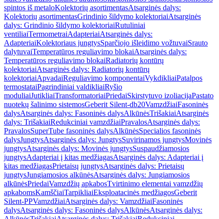
spintos iš metalo
Kolektorių asortimentas
Atsarginės dalys:
Kolektorių asortimentas
Grindinio šildymo kolektoriai
Atsarginės
dalys: Grindinio šildymo kolektoriai
Rutuliniai
ventiliai
Termometrai
Adapteriai
Atsarginės dalys:
Adapteriai
Kolektoriaus jungtys
Sparčiojo išleidimo vožtuvai
Srauto
dalytuvai
Temperatūros reguliavimo blokai
Atsarginės dalys:
Temperatūros reguliavimo blokai
Radiatorių kontūrų
kolektoriai
Atsarginės dalys: Radiatorių kontūrų
kolektoriai
Apvadai
Reguliavimo komponentai
Vykdikliai
Patalpos
termostatai
Pagrindiniai valdikliai
Ryšio
moduliai
Jutikliai
Transformatoriai
Priedai
Skirstytuvo izoliacija
Pastato
nuotekų šalinimo sistemos
Geberit Silent-db20
Vamzdžiai
Fasoninės
dalys
Atsarginės dalys: Fasoninės dalys
Alkūnės
Trišakiai
Atsarginės
dalys: Trišakiai
Redukciniai vamzdžiai
Pravalos
Atsarginės dalys:
Pravalos
SuperTube fasoninės dalys
Alkūnės
Specialios fasoninės
dalys
Jungtys
Atsarginės dalys: Jungtys
Suvirinamos jungtys
Movinės
jungtys
Atsarginės dalys: Movinės jungtys
Suspaudžiamosios
jungtys
Adapteriai į kitas medžiagas
Atsarginės dalys: Adapteriai į
kitas medžiagas
Prietaisų jungtys
Atsarginės dalys: Prietaisų
jungtys
Jungiamosios alkūnės
Atsarginės dalys: Jungiamosios
alkūnės
Priedai
Vamzdžių apkabos
Tvirtinimo elementai vamzdžių
apkaboms
Kamščiai
Tarpikliai
Eksploatacinės medžiagos
Geberit
Silent-PP
Vamzdžiai
Atsarginės dalys: Vamzdžiai
Fasoninės
dalys
Atsarginės dalys: Fasoninės dalys
Alkūnės
Atsarginės dalys:
Alkūnės
Trišakiai
Atsarginės dalys: Trišakiai
Redukciniai