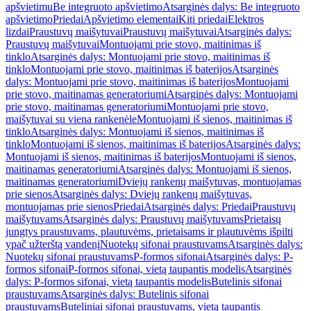
apšvietimu
Be integruoto apšvietimo
Atsarginės dalys: Be integruoto
apšvietimo
Priedai
Apšvietimo elementai
Kiti priedai
Elektros
lizdai
Praustuvų maišytuvai
Praustuvų maišytuvai
Atsarginės dalys:
Praustuvų maišytuvai
Montuojami prie stovo, maitinimas iš
tinklo
Atsarginės dalys: Montuojami prie stovo, maitinimas iš
tinklo
Montuojami prie stovo, maitinimas iš baterijos
Atsarginės
dalys: Montuojami prie stovo, maitinimas iš baterijos
Montuojami
prie stovo, maitinamas generatoriumi
Atsarginės dalys: Montuojami
prie stovo, maitinamas generatoriumi
Montuojami prie stovo,
maišytuvai su viena rankenėle
Montuojami iš sienos, maitinimas iš
tinklo
Atsarginės dalys: Montuojami iš sienos, maitinimas iš
tinklo
Montuojami iš sienos, maitinimas iš baterijos
Atsarginės dalys:
Montuojami iš sienos, maitinimas iš baterijos
Montuojami iš sienos,
maitinamas generatoriumi
Atsarginės dalys: Montuojami iš sienos,
maitinamas generatoriumi
Dviejų rankenų maišytuvas, montuojamas
prie sienos
Atsarginės dalys: Dviejų rankenų maišytuvas,
montuojamas prie sienos
Priedai
Atsarginės dalys: Priedai
Praustuvų
maišytuvams
Atsarginės dalys: Praustuvų maišytuvams
Prietaisų
jungtys praustuvams, plautuvėms, prietaisams ir plautuvėms išpilti
ypač užterštą vandenį
Nuotekų sifonai praustuvams
Atsarginės dalys:
Nuotekų sifonai praustuvams
P-formos sifonai
Atsarginės dalys: P-
formos sifonai
P-formos sifonai, vietą taupantis modelis
Atsarginės
dalys: P-formos sifonai, vietą taupantis modelis
Butelinis sifonai
praustuvams
Atsarginės dalys: Butelinis sifonai
praustuvams
Buteliniai sifonai praustuvams, vietą taupantis