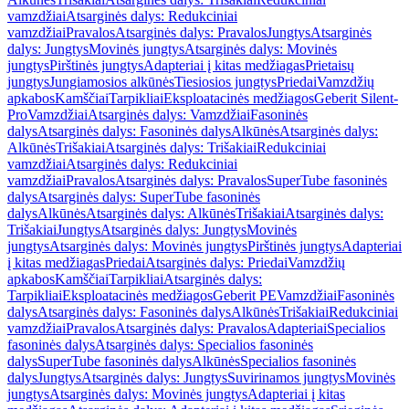
vamzdžiai
Atsarginės dalys: Redukciniai
vamzdžiai
Pravalos
Atsarginės dalys: Pravalos
Jungtys
Atsarginės
dalys: Jungtys
Movinės jungtys
Atsarginės dalys: Movinės
jungtys
Pirštinės jungtys
Adapteriai į kitas medžiagas
Prietaisų
jungtys
Jungiamosios alkūnės
Tiesiosios jungtys
Priedai
Vamzdžių
apkabos
Kamščiai
Tarpikliai
Eksploatacinės medžiagos
Geberit Silent-
Pro
Vamzdžiai
Atsarginės dalys: Vamzdžiai
Fasoninės
dalys
Atsarginės dalys: Fasoninės dalys
Alkūnės
Atsarginės dalys:
Alkūnės
Trišakiai
Atsarginės dalys: Trišakiai
Redukciniai
vamzdžiai
Atsarginės dalys: Redukciniai
vamzdžiai
Pravalos
Atsarginės dalys: Pravalos
SuperTube fasoninės
dalys
Atsarginės dalys: SuperTube fasoninės
dalys
Alkūnės
Atsarginės dalys: Alkūnės
Trišakiai
Atsarginės dalys:
Trišakiai
Jungtys
Atsarginės dalys: Jungtys
Movinės
jungtys
Atsarginės dalys: Movinės jungtys
Pirštinės jungtys
Adapteriai
į kitas medžiagas
Priedai
Atsarginės dalys: Priedai
Vamzdžių
apkabos
Kamščiai
Tarpikliai
Atsarginės dalys:
Tarpikliai
Eksploatacinės medžiagos
Geberit PE
Vamzdžiai
Fasoninės
dalys
Atsarginės dalys: Fasoninės dalys
Alkūnės
Trišakiai
Redukciniai
vamzdžiai
Pravalos
Atsarginės dalys: Pravalos
Adapteriai
Specialios
fasoninės dalys
Atsarginės dalys: Specialios fasoninės
dalys
SuperTube fasoninės dalys
Alkūnės
Specialios fasoninės
dalys
Jungtys
Atsarginės dalys: Jungtys
Suvirinamos jungtys
Movinės
jungtys
Atsarginės dalys: Movinės jungtys
Adapteriai į kitas