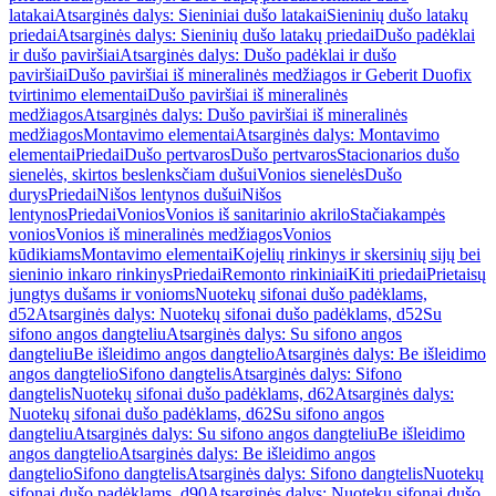
latakai
Atsarginės dalys: Sieniniai dušo latakai
Sieninių dušo latakų
priedai
Atsarginės dalys: Sieninių dušo latakų priedai
Dušo padėklai
ir dušo paviršiai
Atsarginės dalys: Dušo padėklai ir dušo
paviršiai
Dušo paviršiai iš mineralinės medžiagos ir Geberit Duofix
tvirtinimo elementai
Dušo paviršiai iš mineralinės
medžiagos
Atsarginės dalys: Dušo paviršiai iš mineralinės
medžiagos
Montavimo elementai
Atsarginės dalys: Montavimo
elementai
Priedai
Dušo pertvaros
Dušo pertvaros
Stacionarios dušo
sienelės, skirtos beslenksčiam dušui
Vonios sienelės
Dušo
durys
Priedai
Nišos lentynos dušui
Nišos
lentynos
Priedai
Vonios
Vonios iš sanitarinio akrilo
Stačiakampės
vonios
Vonios iš mineralinės medžiagos
Vonios
kūdikiams
Montavimo elementai
Kojelių rinkinys ir skersinių sijų bei
sieninio inkaro rinkinys
Priedai
Remonto rinkiniai
Kiti priedai
Prietaisų
jungtys dušams ir vonioms
Nuotekų sifonai dušo padėklams,
d52
Atsarginės dalys: Nuotekų sifonai dušo padėklams, d52
Su
sifono angos dangteliu
Atsarginės dalys: Su sifono angos
dangteliu
Be išleidimo angos dangtelio
Atsarginės dalys: Be išleidimo
angos dangtelio
Sifono dangtelis
Atsarginės dalys: Sifono
dangtelis
Nuotekų sifonai dušo padėklams, d62
Atsarginės dalys:
Nuotekų sifonai dušo padėklams, d62
Su sifono angos
dangteliu
Atsarginės dalys: Su sifono angos dangteliu
Be išleidimo
angos dangtelio
Atsarginės dalys: Be išleidimo angos
dangtelio
Sifono dangtelis
Atsarginės dalys: Sifono dangtelis
Nuotekų
sifonai dušo padėklams, d90
Atsarginės dalys: Nuotekų sifonai dušo