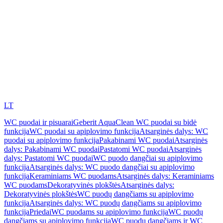
LT
WC puodai ir pisuarai
Geberit AquaClean WC puodai su bidė
funkcija
WC puodai su apiplovimo funkcija
Atsarginės dalys: WC
puodai su apiplovimo funkcija
Pakabinami WC puodai
Atsarginės
dalys: Pakabinami WC puodai
Pastatomi WC puodai
Atsarginės
dalys: Pastatomi WC puodai
WC puodo dangčiai su apiplovimo
funkcija
Atsarginės dalys: WC puodo dangčiai su apiplovimo
funkcija
Keraminiams WC puodams
Atsarginės dalys: Keraminiams
WC puodams
Dekoratyvinės plokštės
Atsarginės dalys:
Dekoratyvinės plokštės
WC puodų dangčiams su apiplovimo
funkcija
Atsarginės dalys: WC puodų dangčiams su apiplovimo
funkcija
Priedai
WC puodams su apiplovimo funkcija
WC puodų
dangčiams su apiplovimo funkcija
WC puodų dangčiams ir WC