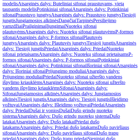
modelis
Atsarginės dalys: Buteliniai sifonai praustuvams, vietą
taupantis modelis
Potinkiniai sifonai
Atsarginės dalys: Potinkiniai
sifonai
Praustuvo jungtys
Atsarginės dalys: Praustuvo jungtys
Tiesioji
jungtis
Jungiamosios alkūnės
Dangčiai
Tarpinės
Persiliejimo
vamzdžiai
Prailginimai
Įjungimai
Nuotekų sifonai
plautuvėms
Atsarginės dalys: Nuotekų sifonai plautuvėms
P-formos
sifonai
Atsarginės dalys: P-formos sifonai
Plautuvės
jungtys
Atsarginės dalys: Plautuvės jungtys
Tiesioji jungtis
Atsarginės
dalys: Tiesioji jungtis
Priedai
Atsarginės dalys: Priedai
Nuotekų
sifonai prietaisams
Atsarginės dalys: Nuotekų sifonai prietaisams
P-
formos sifonai
Atsarginės dalys: P-formos sifonai
Potinkiniai
sifonai
Atsarginės dalys: Potinkiniai sifonai
Išoriniai sifonai
Atsarginės
dalys: Išoriniai sifonai
Prijungimo moduliai
Atsarginės dalys:
Prijungimo moduliai
Priedai
Nuotekų sifonai užteršto vandens
išpylimo kriauklėms
Atsarginės dalys: Nuotekų sifonai užteršto
vandens išpylimo kriauklėms
Sifonai
Atsarginės dalys:
Sifonai
Jungiamosios alkūnės
Atsarginės dalys: Jungiamosios
alkūnės
Tiesioji jungtis
Atsarginės dalys: Tiesioji jungtis
Išleidimo
vožtuvai
Atsarginės dalys: Išleidimo vožtuvai
Priedai
Atsarginės
dalys: Priedai
Dušai ir vonios
Dušai
Dušo grindų nuotekų
sistema
Atsarginės dalys: Dušo grindų nuotekų sistema
Dušo
latakai
Atsarginės dalys: Dušo latakai
Priedai dušo
latakams
Atsarginės dalys: Priedai dušo latakams
Dušo paviršiaus
sifonai
Atsarginės dalys: Dušo paviršiaus sifonai
Dušo trapų
priedai
Atsarginės dalys: Dušo trapų priedai
Sieniniai dušo