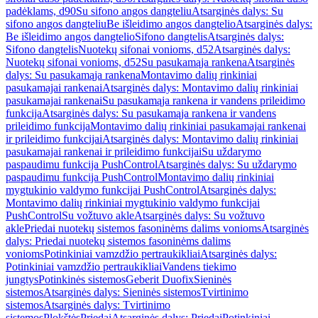
padėklams, d90
Su sifono angos dangteliu
Atsarginės dalys: Su
sifono angos dangteliu
Be išleidimo angos dangtelio
Atsarginės dalys:
Be išleidimo angos dangtelio
Sifono dangtelis
Atsarginės dalys:
Sifono dangtelis
Nuotekų sifonai vonioms, d52
Atsarginės dalys:
Nuotekų sifonai vonioms, d52
Su pasukamąja rankena
Atsarginės
dalys: Su pasukamąja rankena
Montavimo dalių rinkiniai
pasukamajai rankenai
Atsarginės dalys: Montavimo dalių rinkiniai
pasukamajai rankenai
Su pasukamąja rankena ir vandens prileidimo
funkcija
Atsarginės dalys: Su pasukamąja rankena ir vandens
prileidimo funkcija
Montavimo dalių rinkiniai pasukamajai rankenai
ir prileidimo funkcijai
Atsarginės dalys: Montavimo dalių rinkiniai
pasukamajai rankenai ir prileidimo funkcijai
Su uždarymo
paspaudimu funkcija PushControl
Atsarginės dalys: Su uždarymo
paspaudimu funkcija PushControl
Montavimo dalių rinkiniai
mygtukinio valdymo funkcijai PushControl
Atsarginės dalys:
Montavimo dalių rinkiniai mygtukinio valdymo funkcijai
PushControl
Su vožtuvo akle
Atsarginės dalys: Su vožtuvo
akle
Priedai nuotekų sistemos fasoninėms dalims vonioms
Atsarginės
dalys: Priedai nuotekų sistemos fasoninėms dalims
vonioms
Potinkiniai vamzdžio pertraukikliai
Atsarginės dalys:
Potinkiniai vamzdžio pertraukikliai
Vandens tiekimo
jungtys
Potinkinės sistemos
Geberit Duofix
Sieninės
sistemos
Atsarginės dalys: Sieninės sistemos
Tvirtinimo
sistemos
Atsarginės dalys: Tvirtinimo
sistemos
Plokštės
Priedai
Atsarginės dalys: Priedai
Potinkiniai