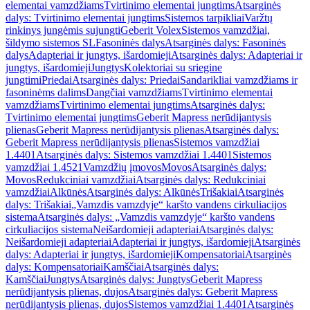
elementai vamzdžiams
Tvirtinimo elementai jungtims
Atsarginės
dalys: Tvirtinimo elementai jungtims
Sistemos tarpikliai
Varžtų
rinkinys jungėmis sujungti
Geberit Volex
Sistemos vamzdžiai,
šildymo sistemos SL
Fasoninės dalys
Atsarginės dalys: Fasoninės
dalys
Adapteriai ir jungtys, išardomieji
Atsarginės dalys: Adapteriai ir
jungtys, išardomieji
Jungtys
Kolektoriai su sriegine
jungtimi
Priedai
Atsarginės dalys: Priedai
Sandarikliai vamzdžiams ir
fasoninėms dalims
Dangčiai vamzdžiams
Tvirtinimo elementai
vamzdžiams
Tvirtinimo elementai jungtims
Atsarginės dalys:
Tvirtinimo elementai jungtims
Geberit Mapress nerūdijantysis
plienas
Geberit Mapress nerūdijantysis plienas
Atsarginės dalys:
Geberit Mapress nerūdijantysis plienas
Sistemos vamzdžiai
1.4401
Atsarginės dalys: Sistemos vamzdžiai 1.4401
Sistemos
vamzdžiai 1.4521
Vamzdžių įmovos
Movos
Atsarginės dalys:
Movos
Redukciniai vamzdžiai
Atsarginės dalys: Redukciniai
vamzdžiai
Alkūnės
Atsarginės dalys: Alkūnės
Trišakiai
Atsarginės
dalys: Trišakiai
„Vamzdis vamzdyje“ karšto vandens cirkuliacijos
sistema
Atsarginės dalys: „Vamzdis vamzdyje“ karšto vandens
cirkuliacijos sistema
Neišardomieji adapteriai
Atsarginės dalys:
Neišardomieji adapteriai
Adapteriai ir jungtys, išardomieji
Atsarginės
dalys: Adapteriai ir jungtys, išardomieji
Kompensatoriai
Atsarginės
dalys: Kompensatoriai
Kamščiai
Atsarginės dalys:
Kamščiai
Jungtys
Atsarginės dalys: Jungtys
Geberit Mapress
nerūdijantysis plienas, dujos
Atsarginės dalys: Geberit Mapress
nerūdijantysis plienas, dujos
Sistemos vamzdžiai 1.4401
Atsarginės