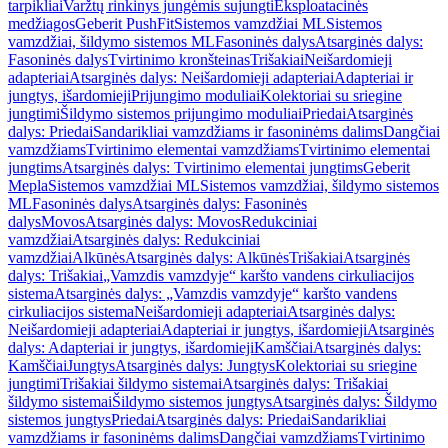
tarpikliai
Varžtų rinkinys jungėmis sujungti
Eksploatacinės
medžiagos
Geberit PushFit
Sistemos vamzdžiai ML
Sistemos
vamzdžiai, šildymo sistemos ML
Fasoninės dalys
Atsarginės dalys:
Fasoninės dalys
Tvirtinimo kronšteinas
Trišakiai
Neišardomieji
adapteriai
Atsarginės dalys: Neišardomieji adapteriai
Adapteriai ir
jungtys, išardomieji
Prijungimo moduliai
Kolektoriai su sriegine
jungtimi
Šildymo sistemos prijungimo moduliai
Priedai
Atsarginės
dalys: Priedai
Sandarikliai vamzdžiams ir fasoninėms dalims
Dangčiai
vamzdžiams
Tvirtinimo elementai vamzdžiams
Tvirtinimo elementai
jungtims
Atsarginės dalys: Tvirtinimo elementai jungtims
Geberit
Mepla
Sistemos vamzdžiai ML
Sistemos vamzdžiai, šildymo sistemos
ML
Fasoninės dalys
Atsarginės dalys: Fasoninės
dalys
Movos
Atsarginės dalys: Movos
Redukciniai
vamzdžiai
Atsarginės dalys: Redukciniai
vamzdžiai
Alkūnės
Atsarginės dalys: Alkūnės
Trišakiai
Atsarginės
dalys: Trišakiai
„Vamzdis vamzdyje“ karšto vandens cirkuliacijos
sistema
Atsarginės dalys: „Vamzdis vamzdyje“ karšto vandens
cirkuliacijos sistema
Neišardomieji adapteriai
Atsarginės dalys:
Neišardomieji adapteriai
Adapteriai ir jungtys, išardomieji
Atsarginės
dalys: Adapteriai ir jungtys, išardomieji
Kamščiai
Atsarginės dalys:
Kamščiai
Jungtys
Atsarginės dalys: Jungtys
Kolektoriai su sriegine
jungtimi
Trišakiai šildymo sistemai
Atsarginės dalys: Trišakiai
šildymo sistemai
Šildymo sistemos jungtys
Atsarginės dalys: Šildymo
sistemos jungtys
Priedai
Atsarginės dalys: Priedai
Sandarikliai
vamzdžiams ir fasoninėms dalims
Dangčiai vamzdžiams
Tvirtinimo