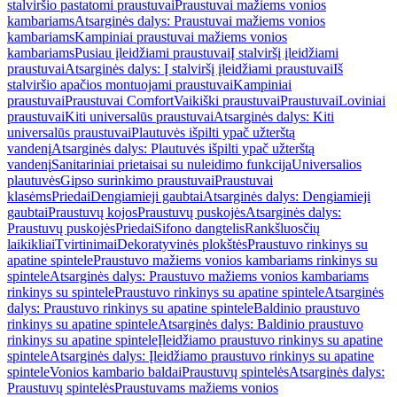
stalviršio pastatomi praustuvai
Praustuvai mažiems vonios
kambariams
Atsarginės dalys: Praustuvai mažiems vonios
kambariams
Kampiniai praustuvai mažiems vonios
kambariams
Pusiau įleidžiami praustuvai
Į stalviršį įleidžiami
praustuvai
Atsarginės dalys: Į stalviršį įleidžiami praustuvai
Iš
stalviršio apačios montuojami praustuvai
Kampiniai
praustuvai
Praustuvai Comfort
Vaikiški praustuvai
Praustuvai
Loviniai
praustuvai
Kiti universalūs praustuvai
Atsarginės dalys: Kiti
universalūs praustuvai
Plautuvės išpilti ypač užterštą
vandenį
Atsarginės dalys: Plautuvės išpilti ypač užterštą
vandenį
Sanitariniai prietaisai su nuleidimo funkcija
Universalios
plautuvės
Gipso surinkimo praustuvai
Praustuvai
klasėms
Priedai
Dengiamieji gaubtai
Atsarginės dalys: Dengiamieji
gaubtai
Praustuvų kojos
Praustuvų puskojės
Atsarginės dalys:
Praustuvų puskojės
Priedai
Sifono dangtelis
Rankšluosčių
laikikliai
Tvirtinimai
Dekoratyvinės plokštės
Praustuvo rinkinys su
apatine spintele
Praustuvo mažiems vonios kambariams rinkinys su
spintele
Atsarginės dalys: Praustuvo mažiems vonios kambariams
rinkinys su spintele
Praustuvo rinkinys su apatine spintele
Atsarginės
dalys: Praustuvo rinkinys su apatine spintele
Baldinio praustuvo
rinkinys su apatine spintele
Atsarginės dalys: Baldinio praustuvo
rinkinys su apatine spintele
Įleidžiamo praustuvo rinkinys su apatine
spintele
Atsarginės dalys: Įleidžiamo praustuvo rinkinys su apatine
spintele
Vonios kambario baldai
Praustuvų spintelės
Atsarginės dalys:
Praustuvų spintelės
Praustuvams mažiems vonios