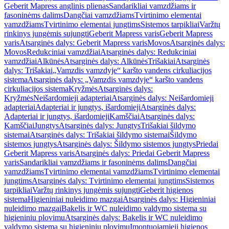
Geberit Mapress anglinis plienas
Sandarikliai vamzdžiams ir
fasoninėms dalims
Dangčiai vamzdžiams
Tvirtinimo elementai
vamzdžiams
Tvirtinimo elementai jungtims
Sistemos tarpikliai
Varžtų
rinkinys jungėmis sujungti
Geberit Mapress varis
Geberit Mapress
varis
Atsarginės dalys: Geberit Mapress varis
Movos
Atsarginės dalys:
Movos
Redukciniai vamzdžiai
Atsarginės dalys: Redukciniai
vamzdžiai
Alkūnės
Atsarginės dalys: Alkūnės
Trišakiai
Atsarginės
dalys: Trišakiai
„Vamzdis vamzdyje“ karšto vandens cirkuliacijos
sistema
Atsarginės dalys: „Vamzdis vamzdyje“ karšto vandens
cirkuliacijos sistema
Kryžmės
Atsarginės dalys:
Kryžmės
Neišardomieji adapteriai
Atsarginės dalys: Neišardomieji
adapteriai
Adapteriai ir jungtys, išardomieji
Atsarginės dalys:
Adapteriai ir jungtys, išardomieji
Kamščiai
Atsarginės dalys:
Kamščiai
Jungtys
Atsarginės dalys: Jungtys
Trišakiai šildymo
sistemai
Atsarginės dalys: Trišakiai šildymo sistemai
Šildymo
sistemos jungtys
Atsarginės dalys: Šildymo sistemos jungtys
Priedai
Geberit Mapress varis
Atsarginės dalys: Priedai Geberit Mapress
varis
Sandarikliai vamzdžiams ir fasoninėms dalims
Dangčiai
vamzdžiams
Tvirtinimo elementai vamzdžiams
Tvirtinimo elementai
jungtims
Atsarginės dalys: Tvirtinimo elementai jungtims
Sistemos
tarpikliai
Varžtų rinkinys jungėmis sujungti
Geberit higienos
sistema
Higieniniai nuleidimo mazgai
Atsarginės dalys: Higieniniai
nuleidimo mazgai
Bakelis ir WC nuleidimo valdymo sistema su
higieniniu plovimu
Atsarginės dalys: Bakelis ir WC nuleidimo
valdymo sistema su higieniniu plovimu
Įmontuojamieji higienos