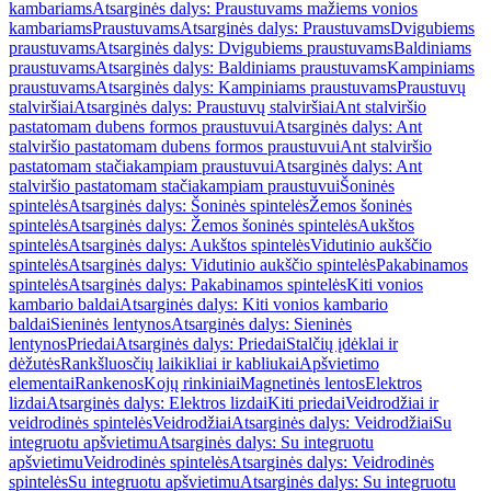
kambariams
Atsarginės dalys: Praustuvams mažiems vonios
kambariams
Praustuvams
Atsarginės dalys: Praustuvams
Dvigubiems
praustuvams
Atsarginės dalys: Dvigubiems praustuvams
Baldiniams
praustuvams
Atsarginės dalys: Baldiniams praustuvams
Kampiniams
praustuvams
Atsarginės dalys: Kampiniams praustuvams
Praustuvų
stalviršiai
Atsarginės dalys: Praustuvų stalviršiai
Ant stalviršio
pastatomam dubens formos praustuvui
Atsarginės dalys: Ant
stalviršio pastatomam dubens formos praustuvui
Ant stalviršio
pastatomam stačiakampiam praustuvui
Atsarginės dalys: Ant
stalviršio pastatomam stačiakampiam praustuvui
Šoninės
spintelės
Atsarginės dalys: Šoninės spintelės
Žemos šoninės
spintelės
Atsarginės dalys: Žemos šoninės spintelės
Aukštos
spintelės
Atsarginės dalys: Aukštos spintelės
Vidutinio aukščio
spintelės
Atsarginės dalys: Vidutinio aukščio spintelės
Pakabinamos
spintelės
Atsarginės dalys: Pakabinamos spintelės
Kiti vonios
kambario baldai
Atsarginės dalys: Kiti vonios kambario
baldai
Sieninės lentynos
Atsarginės dalys: Sieninės
lentynos
Priedai
Atsarginės dalys: Priedai
Stalčių įdėklai ir
dėžutės
Rankšluosčių laikikliai ir kabliukai
Apšvietimo
elementai
Rankenos
Kojų rinkiniai
Magnetinės lentos
Elektros
lizdai
Atsarginės dalys: Elektros lizdai
Kiti priedai
Veidrodžiai ir
veidrodinės spintelės
Veidrodžiai
Atsarginės dalys: Veidrodžiai
Su
integruotu apšvietimu
Atsarginės dalys: Su integruotu
apšvietimu
Veidrodinės spintelės
Atsarginės dalys: Veidrodinės
spintelės
Su integruotu apšvietimu
Atsarginės dalys: Su integruotu