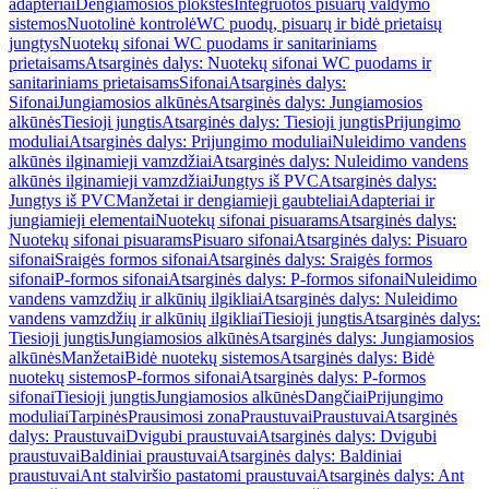
adapteriai
Dengiamosios plokštės
Integruotos pisuarų valdymo
sistemos
Nuotolinė kontrolė
WC puodų, pisuarų ir bidė prietaisų
jungtys
Nuotekų sifonai WC puodams ir sanitariniams
prietaisams
Atsarginės dalys: Nuotekų sifonai WC puodams ir
sanitariniams prietaisams
Sifonai
Atsarginės dalys:
Sifonai
Jungiamosios alkūnės
Atsarginės dalys: Jungiamosios
alkūnės
Tiesioji jungtis
Atsarginės dalys: Tiesioji jungtis
Prijungimo
moduliai
Atsarginės dalys: Prijungimo moduliai
Nuleidimo vandens
alkūnės ilginamieji vamzdžiai
Atsarginės dalys: Nuleidimo vandens
alkūnės ilginamieji vamzdžiai
Jungtys iš PVC
Atsarginės dalys:
Jungtys iš PVC
Manžetai ir dengiamieji gaubteliai
Adapteriai ir
jungiamieji elementai
Nuotekų sifonai pisuarams
Atsarginės dalys:
Nuotekų sifonai pisuarams
Pisuaro sifonai
Atsarginės dalys: Pisuaro
sifonai
Sraigės formos sifonai
Atsarginės dalys: Sraigės formos
sifonai
P-formos sifonai
Atsarginės dalys: P-formos sifonai
Nuleidimo
vandens vamzdžių ir alkūnių ilgikliai
Atsarginės dalys: Nuleidimo
vandens vamzdžių ir alkūnių ilgikliai
Tiesioji jungtis
Atsarginės dalys:
Tiesioji jungtis
Jungiamosios alkūnės
Atsarginės dalys: Jungiamosios
alkūnės
Manžetai
Bidė nuotekų sistemos
Atsarginės dalys: Bidė
nuotekų sistemos
P-formos sifonai
Atsarginės dalys: P-formos
sifonai
Tiesioji jungtis
Jungiamosios alkūnės
Dangčiai
Prijungimo
moduliai
Tarpinės
Prausimosi zona
Praustuvai
Praustuvai
Atsarginės
dalys: Praustuvai
Dvigubi praustuvai
Atsarginės dalys: Dvigubi
praustuvai
Baldiniai praustuvai
Atsarginės dalys: Baldiniai
praustuvai
Ant stalviršio pastatomi praustuvai
Atsarginės dalys: Ant