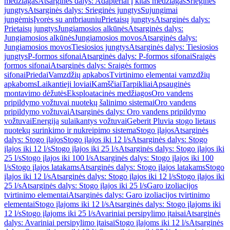
medžiagas
Atsarginės dalys: Adapteriai į kitas medžiagas
Srieginės
jungtys
Atsarginės dalys: Srieginės jungtys
Sujungimai
jungėmis
Įvorės su antbriauniu
Prietaisų jungtys
Atsarginės dalys:
Prietaisų jungtys
Jungiamosios alkūnės
Atsarginės dalys:
Jungiamosios alkūnės
Jungiamosios movos
Atsarginės dalys:
Jungiamosios movos
Tiesiosios jungtys
Atsarginės dalys: Tiesiosios
jungtys
P-formos sifonai
Atsarginės dalys: P-formos sifonai
Sraigės
formos sifonai
Atsarginės dalys: Sraigės formos
sifonai
Priedai
Vamzdžių apkabos
Tvirtinimo elementai vamzdžių
apkaboms
Laikantieji loviai
Kamščiai
Tarpikliai
Apsauginės
montavimo dėžutės
Eksploatacinės medžiagos
Oro vandens
pripildymo vožtuvai nuotekų šalinimo sistemai
Oro vandens
pripildymo vožtuvai
Atsarginės dalys: Oro vandens pripildymo
vožtuvai
Energiją sulaikantys vožtuvai
Geberit Pluvia stogo lietaus
nuotekų surinkimo ir nukreipimo sistema
Stogo įlajos
Atsarginės
dalys: Stogo įlajos
Stogo įlajos iki 12 l/s
Atsarginės dalys: Stogo
įlajos iki 12 l/s
Stogo įlajos iki 25 l/s
Atsarginės dalys: Stogo įlajos iki
25 l/s
Stogo įlajos iki 100 l/s
Atsarginės dalys: Stogo įlajos iki 100
l/s
Stogo įlajos latakams
Atsarginės dalys: Stogo įlajos latakams
Stogo
įlajos iki 12 l/s
Atsarginės dalys: Stogo įlajos iki 12 l/s
Stogo įlajos iki
25 l/s
Atsarginės dalys: Stogo įlajos iki 25 l/s
Garo izoliacijos
tvirtinimo elementai
Atsarginės dalys: Garo izoliacijos tvirtinimo
elementai
Stogo įlajoms iki 12 l/s
Atsarginės dalys: Stogo įlajoms iki
12 l/s
Stogo įlajoms iki 25 l/s
Avariniai persipylimo įtaisai
Atsarginės
dalys: Avariniai persipylimo įtaisai
Stogo įlajoms iki 12 l/s
Atsarginės