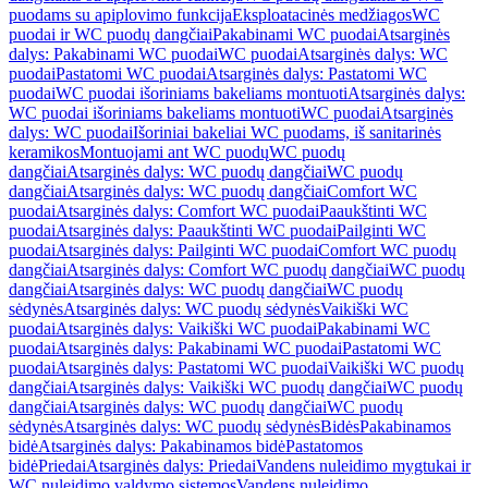
puodams su apiplovimo funkcija
Eksploatacinės medžiagos
WC
puodai ir WC puodų dangčiai
Pakabinami WC puodai
Atsarginės
dalys: Pakabinami WC puodai
WC puodai
Atsarginės dalys: WC
puodai
Pastatomi WC puodai
Atsarginės dalys: Pastatomi WC
puodai
WC puodai išoriniams bakeliams montuoti
Atsarginės dalys:
WC puodai išoriniams bakeliams montuoti
WC puodai
Atsarginės
dalys: WC puodai
Išoriniai bakeliai WC puodams, iš sanitarinės
keramikos
Montuojami ant WC puodų
WC puodų
dangčiai
Atsarginės dalys: WC puodų dangčiai
WC puodų
dangčiai
Atsarginės dalys: WC puodų dangčiai
Comfort WC
puodai
Atsarginės dalys: Comfort WC puodai
Paaukštinti WC
puodai
Atsarginės dalys: Paaukštinti WC puodai
Pailginti WC
puodai
Atsarginės dalys: Pailginti WC puodai
Comfort WC puodų
dangčiai
Atsarginės dalys: Comfort WC puodų dangčiai
WC puodų
dangčiai
Atsarginės dalys: WC puodų dangčiai
WC puodų
sėdynės
Atsarginės dalys: WC puodų sėdynės
Vaikiški WC
puodai
Atsarginės dalys: Vaikiški WC puodai
Pakabinami WC
puodai
Atsarginės dalys: Pakabinami WC puodai
Pastatomi WC
puodai
Atsarginės dalys: Pastatomi WC puodai
Vaikiški WC puodų
dangčiai
Atsarginės dalys: Vaikiški WC puodų dangčiai
WC puodų
dangčiai
Atsarginės dalys: WC puodų dangčiai
WC puodų
sėdynės
Atsarginės dalys: WC puodų sėdynės
Bidės
Pakabinamos
bidė
Atsarginės dalys: Pakabinamos bidė
Pastatomos
bidė
Priedai
Atsarginės dalys: Priedai
Vandens nuleidimo mygtukai ir
WC nuleidimo valdymo sistemos
Vandens nuleidimo