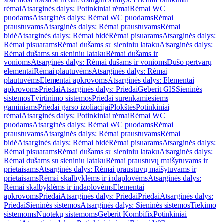
rėmai
Atsarginės dalys: Potinkiniai rėmai
Rėmai WC
puodams
Atsarginės dalys: Rėmai WC puodams
Rėmai
praustuvams
Atsarginės dalys: Rėmai praustuvams
Rėmai
bidė
Atsarginės dalys: Rėmai bidė
Rėmai pisuarams
Atsarginės dalys:
Rėmai pisuarams
Rėmai dušams su sieniniu lataku
Atsarginės dalys:
Rėmai dušams su sieniniu lataku
Rėmai dušams ir
vonioms
Atsarginės dalys: Rėmai dušams ir vonioms
Dušo pertvarų
elementai
Rėmai plautuvėms
Atsarginės dalys: Rėmai
plautuvėms
Elementai apkrovoms
Atsarginės dalys: Elementai
apkrovoms
Priedai
Atsarginės dalys: Priedai
Geberit GIS
Sieninės
sistemos
Tvirtinimo sistemos
Priedai surenkamiesiems
gaminiams
Priedai garso izoliacijai
Plokštės
Potinkiniai
rėmai
Atsarginės dalys: Potinkiniai rėmai
Rėmai WC
puodams
Atsarginės dalys: Rėmai WC puodams
Rėmai
praustuvams
Atsarginės dalys: Rėmai praustuvams
Rėmai
bidė
Atsarginės dalys: Rėmai bidė
Rėmai pisuarams
Atsarginės dalys:
Rėmai pisuarams
Rėmai dušams su sieniniu lataku
Atsarginės dalys:
Rėmai dušams su sieniniu lataku
Rėmai praustuvų maišytuvams ir
prietaisams
Atsarginės dalys: Rėmai praustuvų maišytuvams ir
prietaisams
Rėmai skalbyklėms ir indaplovėms
Atsarginės dalys:
Rėmai skalbyklėms ir indaplovėms
Elementai
apkrovoms
Priedai
Atsarginės dalys: Priedai
Priedai
Atsarginės dalys:
Priedai
Sieninės sistemos
Atsarginės dalys: Sieninės sistemos
Tiekimo
sistemoms
Nuotekų sistemoms
Geberit Kombifix
Potinkiniai