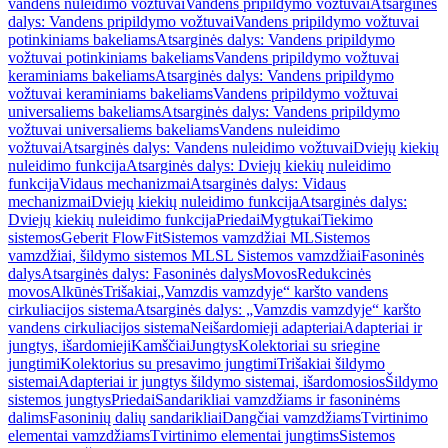
vandens nuleidimo vožtuvai
Vandens pripildymo vožtuvai
Atsarginės
dalys: Vandens pripildymo vožtuvai
Vandens pripildymo vožtuvai
potinkiniams bakeliams
Atsarginės dalys: Vandens pripildymo
vožtuvai potinkiniams bakeliams
Vandens pripildymo vožtuvai
keraminiams bakeliams
Atsarginės dalys: Vandens pripildymo
vožtuvai keraminiams bakeliams
Vandens pripildymo vožtuvai
universaliems bakeliams
Atsarginės dalys: Vandens pripildymo
vožtuvai universaliems bakeliams
Vandens nuleidimo
vožtuvai
Atsarginės dalys: Vandens nuleidimo vožtuvai
Dviejų kiekių
nuleidimo funkcija
Atsarginės dalys: Dviejų kiekių nuleidimo
funkcija
Vidaus mechanizmai
Atsarginės dalys: Vidaus
mechanizmai
Dviejų kiekių nuleidimo funkcija
Atsarginės dalys:
Dviejų kiekių nuleidimo funkcija
Priedai
Mygtukai
Tiekimo
sistemos
Geberit FlowFit
Sistemos vamzdžiai ML
Sistemos
vamzdžiai, šildymo sistemos ML
SL Sistemos vamzdžiai
Fasoninės
dalys
Atsarginės dalys: Fasoninės dalys
Movos
Redukcinės
movos
Alkūnės
Trišakiai
„Vamzdis vamzdyje“ karšto vandens
cirkuliacijos sistema
Atsarginės dalys: „Vamzdis vamzdyje“ karšto
vandens cirkuliacijos sistema
Neišardomieji adapteriai
Adapteriai ir
jungtys, išardomieji
Kamščiai
Jungtys
Kolektoriai su sriegine
jungtimi
Kolektorius su presavimo jungtimi
Trišakiai šildymo
sistemai
Adapteriai ir jungtys šildymo sistemai, išardomosios
Šildymo
sistemos jungtys
Priedai
Sandarikliai vamzdžiams ir fasoninėms
dalims
Fasoninių dalių sandarikliai
Dangčiai vamzdžiams
Tvirtinimo
elementai vamzdžiams
Tvirtinimo elementai jungtims
Sistemos