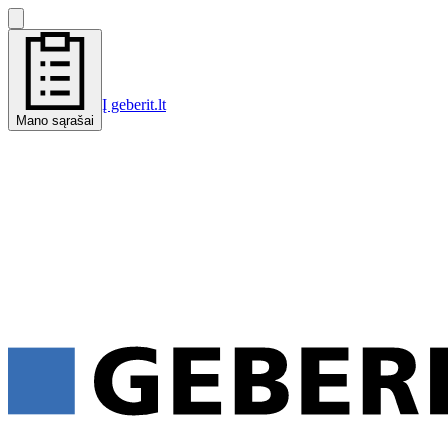
Į geberit.lt
Mano sąrašai