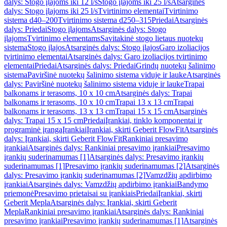
dalys: Stogo įlajoms iki 12 l/s
Stogo įlajoms iki 25 l/s
Atsarginės
dalys: Stogo įlajoms iki 25 l/s
Tvirtinimo elementai
Tvirtinimo
sistema d40–200
Tvirtinimo sistema d250–315
Priedai
Atsarginės
dalys: Priedai
Stogo įlajoms
Atsarginės dalys: Stogo
įlajoms
Tvirtinimo elementams
Savitakinė stogo lietaus nuotekų
sistema
Stogo įlajos
Atsarginės dalys: Stogo įlajos
Garo izoliacijos
tvirtinimo elementai
Atsarginės dalys: Garo izoliacijos tvirtinimo
elementai
Priedai
Atsarginės dalys: Priedai
Grindų nuotekų šalinimo
sistema
Paviršinė nuotekų šalinimo sistema viduje ir lauke
Atsarginės
dalys: Paviršinė nuotekų šalinimo sistema viduje ir lauke
Trapai
balkonams ir terasoms, 10 x 10 cm
Atsarginės dalys: Trapai
balkonams ir terasoms, 10 x 10 cm
Trapai 13 x 13 cm
Trapai
balkonams ir terasoms, 13 x 13 cm
Trapai 15 x 15 cm
Atsarginės
dalys: Trapai 15 x 15 cm
Priedai
Įrankiai, tinklo komponentai ir
programinė įranga
Įrankiai
Įrankiai, skirti Geberit FlowFit
Atsarginės
dalys: Įrankiai, skirti Geberit FlowFit
Rankiniai presavimo
įrankiai
Atsarginės dalys: Rankiniai presavimo įrankiai
Presavimo
įrankių suderinamumas [1]
Atsarginės dalys: Presavimo įrankių
suderinamumas [1]
Presavimo įrankių suderinamumas [2]
Atsarginės
dalys: Presavimo įrankių suderinamumas [2]
Vamzdžių apdirbimo
įrankiai
Atsarginės dalys: Vamzdžių apdirbimo įrankiai
Bandymo
priemonė
Presavimo prietaisai su įrankiais
Priedai
Įrankiai, skirti
Geberit Mepla
Atsarginės dalys: Įrankiai, skirti Geberit
Mepla
Rankiniai presavimo įrankiai
Atsarginės dalys: Rankiniai
presavimo įrankiai
Presavimo įrankių suderinamumas [1]
Atsarginės