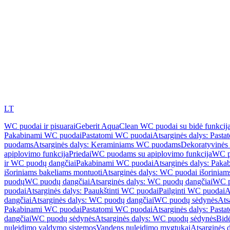
LT
WC puodai ir pisuarai
Geberit AquaClean WC puodai su bidė funkcij
Pakabinami WC puodai
Pastatomi WC puodai
Atsarginės dalys: Past
puodams
Atsarginės dalys: Keraminiams WC puodams
Dekoratyvinės 
apiplovimo funkcija
Priedai
WC puodams su apiplovimo funkcija
WC p
ir WC puodų dangčiai
Pakabinami WC puodai
Atsarginės dalys: Pak
išoriniams bakeliams montuoti
Atsarginės dalys: WC puodai išoriniam
puodų
WC puodų dangčiai
Atsarginės dalys: WC puodų dangčiai
WC p
puodai
Atsarginės dalys: Paaukštinti WC puodai
Pailginti WC puodai
A
dangčiai
Atsarginės dalys: WC puodų dangčiai
WC puodų sėdynės
Ats
Pakabinami WC puodai
Pastatomi WC puodai
Atsarginės dalys: Past
dangčiai
WC puodų sėdynės
Atsarginės dalys: WC puodų sėdynės
Bid
nuleidimo valdymo sistemos
Vandens nuleidimo mygtukai
Atsarginės 