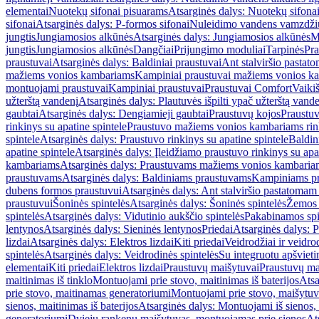
elementai
Nuotekų sifonai pisuarams
Atsarginės dalys: Nuotekų sifona
sifonai
Atsarginės dalys: P-formos sifonai
Nuleidimo vandens vamzdžių i
jungtis
Jungiamosios alkūnės
Atsarginės dalys: Jungiamosios alkūnės
M
jungtis
Jungiamosios alkūnės
Dangčiai
Prijungimo moduliai
Tarpinės
Pra
praustuvai
Atsarginės dalys: Baldiniai praustuvai
Ant stalviršio pastato
mažiems vonios kambariams
Kampiniai praustuvai mažiems vonios k
montuojami praustuvai
Kampiniai praustuvai
Praustuvai Comfort
Vaikiš
užterštą vandenį
Atsarginės dalys: Plautuvės išpilti ypač užterštą vand
gaubtai
Atsarginės dalys: Dengiamieji gaubtai
Praustuvų kojos
Praustu
rinkinys su apatine spintele
Praustuvo mažiems vonios kambariams rink
spintele
Atsarginės dalys: Praustuvo rinkinys su apatine spintele
Baldin
apatine spintele
Atsarginės dalys: Įleidžiamo praustuvo rinkinys su apa
kambariams
Atsarginės dalys: Praustuvams mažiems vonios kambaria
praustuvams
Atsarginės dalys: Baldiniams praustuvams
Kampiniams p
dubens formos praustuvui
Atsarginės dalys: Ant stalviršio pastatoma
praustuvui
Šoninės spintelės
Atsarginės dalys: Šoninės spintelės
Žemos 
spintelės
Atsarginės dalys: Vidutinio aukščio spintelės
Pakabinamos spi
lentynos
Atsarginės dalys: Sieninės lentynos
Priedai
Atsarginės dalys: P
lizdai
Atsarginės dalys: Elektros lizdai
Kiti priedai
Veidrodžiai ir veidro
spintelės
Atsarginės dalys: Veidrodinės spintelės
Su integruotu apšviet
elementai
Kiti priedai
Elektros lizdai
Praustuvų maišytuvai
Praustuvų ma
maitinimas iš tinklo
Montuojami prie stovo, maitinimas iš baterijos
Atsa
prie stovo, maitinamas generatoriumi
Montuojami prie stovo, maišytuv
sienos, maitinimas iš baterijos
Atsarginės dalys: Montuojami iš sienos, 
generatoriumi
Dviejų rankenų maišytuvas, montuojamas prie sienos
At