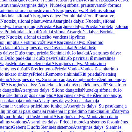
austuvams
Atsarginės dalys: Nuotekų sifonai praustuvams
P-formos
utelinis sifonai praustuvams
Atsarginės dalys: Butelinis sifonai
tinkiniai sifonai
Atsarginės dalys: Potinkiniai sifonai
Praustuvo
i
Nuotekų sifonai plautuvėms
Atsarginės dalys: Nuotekų sifonai
dalys: Tiesioji jungtis
Priedai
Atsarginės dalys: Priedai
Nuotekų sifonai
s: Potinkiniai sifonai
Išoriniai sifonai
Atsarginės dalys: Išoriniai
ys: Nuotekų sifonai užteršto vandens išpylimo
oji jungtis
Išleidimo vožtuvai
Atsarginės dalys: Išleidimo
o latakai
Atsarginės dalys: Dušo latakai
Priedai dušo
s dalys: Dušo trapų priedai
Sieniniai dušo latakai
Atsarginės dalys:
s: Dušo padėklai ir dušo paviršiai
Dušo paviršiai iš mineralinės
žiagos
Montavimo elementai
Atsarginės dalys: Montavimo
 lentynos dušui
Nišos lentynos
Priedai
Vonios
Vonios iš sanitarinio
nio inkaro rinkinys
Priedai
Remonto rinkiniai
Kiti priedai
Prietaisų
teliu
Atsarginės dalys: Su sifono angos dangteliu
Be išleidimo angos
d62
Atsarginės dalys: Nuotekų sifonai dušo padėklams, d62
Su sifono
o dangtelis
Atsarginės dalys: Sifono dangtelis
Nuotekų sifonai dušo
Be išleidimo angos dangtelio
Atsarginės dalys: Be išleidimo angos
 pasukamąja rankena
Atsarginės dalys: Su pasukamąja
kena ir vandens prileidimo funkcija
Atsarginės dalys: Su pasukamąja
ių rinkiniai pasukamajai rankenai ir prileidimo funkcijai
Su uždarymo
aldymo funkcijai PushControl
Atsarginės dalys: Montavimo dalių
dalims vonioms
Atsarginės dalys: Priedai nuotekų sistemos fasoninėms
istemos
Geberit Duofix
Sieninės sistemos
Atsarginės dalys: Sieninės