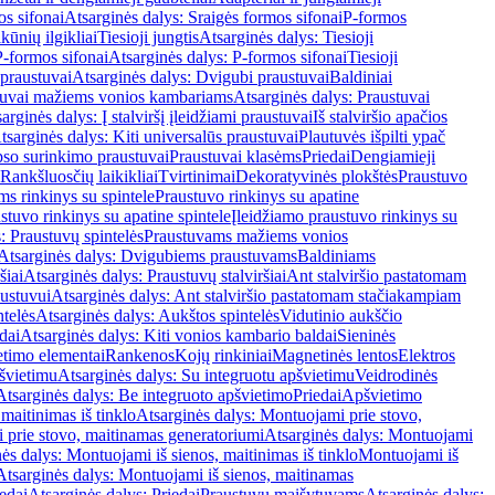
os sifonai
Atsarginės dalys: Sraigės formos sifonai
P-formos
ūnių ilgikliai
Tiesioji jungtis
Atsarginės dalys: Tiesioji
P-formos sifonai
Atsarginės dalys: P-formos sifonai
Tiesioji
praustuvai
Atsarginės dalys: Dvigubi praustuvai
Baldiniai
tuvai mažiems vonios kambariams
Atsarginės dalys: Praustuvai
arginės dalys: Į stalviršį įleidžiami praustuvai
Iš stalviršio apačios
tsarginės dalys: Kiti universalūs praustuvai
Plautuvės išpilti ypač
so surinkimo praustuvai
Praustuvai klasėms
Priedai
Dengiamieji
Rankšluosčių laikikliai
Tvirtinimai
Dekoratyvinės plokštės
Praustuvo
s rinkinys su spintele
Praustuvo rinkinys su apatine
stuvo rinkinys su apatine spintele
Įleidžiamo praustuvo rinkinys su
: Praustuvų spintelės
Praustuvams mažiems vonios
Atsarginės dalys: Dvigubiems praustuvams
Baldiniams
šiai
Atsarginės dalys: Praustuvų stalviršiai
Ant stalviršio pastatomam
ustuvui
Atsarginės dalys: Ant stalviršio pastatomam stačiakampiam
telės
Atsarginės dalys: Aukštos spintelės
Vidutinio aukščio
dai
Atsarginės dalys: Kiti vonios kambario baldai
Sieninės
timo elementai
Rankenos
Kojų rinkiniai
Magnetinės lentos
Elektros
švietimu
Atsarginės dalys: Su integruotu apšvietimu
Veidrodinės
Atsarginės dalys: Be integruoto apšvietimo
Priedai
Apšvietimo
maitinimas iš tinklo
Atsarginės dalys: Montuojami prie stovo,
prie stovo, maitinamas generatoriumi
Atsarginės dalys: Montuojami
ės dalys: Montuojami iš sienos, maitinimas iš tinklo
Montuojami iš
Atsarginės dalys: Montuojami iš sienos, maitinamas
edai
Atsarginės dalys: Priedai
Praustuvų maišytuvams
Atsarginės dalys: