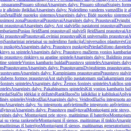
i pisuarams
Pisuaro sifonai
Atsarginės dalys: Pisuaro sifonai
Sraigės form
r alkūnių ilgikliai
Atsarginės dalys: Nuleidimo vandens vamzdžių ir alk
anžetai
Bidė nuotekų sistemos
Atsarginės dalys: Bidė nuotekų sistemos
usimosi zona
Praustuvai
Praustuvai
Atsarginės dalys: Praustuvai
Dvigubi 
mi praustuvai
Atsarginės dalys: Ant stalviršio pastatomi praustuvai
Praus
ambariams
Pusiau įleidžiami praustuvai
Į stalviršį įleidžiami praustuvai
Ats
ki praustuvai
Praustuvai
Loviniai praustuvai
Kiti universalūs praustuvai
A
enį
Sanitariniai prietaisai su nuleidimo funkcija
Universalios plautuvės
Gip
vų puskojės
Atsarginės dalys: Praustuvų puskojės
Priedai
Sifono dangtelis
inys su spintele
Atsarginės dalys: Praustuvo mažiems vonios kambariam
io praustuvo rinkinys su apatine spintele
Atsarginės dalys: Baldinio prau
tine spintele
Vonios kambario baldai
Praustuvų spintelės
Atsarginės dalys
ms
Praustuvams
Atsarginės dalys: Praustuvams
Dvigubiems praustuvams
raustuvams
Atsarginės dalys: Kampiniams praustuvams
Praustuvų stalvir
m dubens formos praustuvui
Ant stalviršio pastatomam stačiakampiam pra
šoninės spintelės
Atsarginės dalys: Žemos šoninės spintelės
Aukštos spin
ntelės
Atsarginės dalys: Pakabinamos spintelės
Kiti vonios kambario bal
riedai
Stalčių įdėklai ir dėžutės
Rankšluosčių laikikliai ir kabliukai
Apšvie
dinės spintelės
Veidrodžiai
Atsarginės dalys: Veidrodžiai
Su integruotu ap
imu
Atsarginės dalys: Su integruotu apšvietimu
Be integruoto apšvietimo
išytuvai
Atsarginės dalys: Praustuvų maišytuvai
Montuojami prie stovo, 
rginės dalys: Montuojami prie stovo, maitinimas iš baterijos
Montuojami 
ai su viena rankenėle
Montuojami iš sienos, maitinimas iš tinklo
Atsargin
maitinimas iš baterijos
Montuojami iš sienos, maitinamas generatoriumi
sarginės dalys: Dviejų rankenų maišytuvas, montuojamas prie sienos
Pri