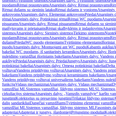
sistemos
Tvirtinimo sistemos
Atsarginės dalys: Tvirtinimo sistemos
Plok
puodams
Rėmai praustuvams
Atsarginės dalys: Rėmai praustuvams
Rėm
Rėmai dušams su sieniniu lataku
Rėmai dušams ir vonioms
Atsarginės
apkrovoms
Atsarginės dalys: Elementai apkrovoms
Priedai
Atsarginės d
rėmai
Atsarginės dalys: Potinkiniai rėmai
Rėmai WC puodams
Atsargi
pisuarams
Atsarginės dalys: Rėmai pisuarams
Rėmai dušams su sienini
maišytuvams ir prietaisams
Rėmai skalbyklėms ir indaplovėms
Atsargi
sistemos
Atsarginės dalys: Sieninės sistemos
Tiekimo sistemoms
Nuotek
puodams
Rėmai praustuvams
Atsarginės dalys: Rėmai praustuvams
Rėm
dušams
Priedai
WC puodų elementams
Tvirtinimo elementams
Išoriniai
puodų
Atsarginės dalys: Montuojami ant WC puodų
Kabantis aukštai
A
bakeliai WC puodams, iš sanitarinės keramikos
Atsarginės dalys: Išor
nuleidimo vamzdžiai išoriniams bakeliams
Atsarginės dalys: Vandens 
aukštyje
Priedai
Atsarginės dalys: Priedai
Jungtys
Atsarginės dalys: Jun
potinkiniai bakeliai
Atsarginės dalys: Omega potinkiniai bakeliai
Delta 
vožtuvai
Vandens pripildymo vožtuvai
Atsarginės dalys: Vandens prip
bakeliams
Vandens pripildymo vožtuvai keraminiams bakeliams
Atsarg
Vandens pripildymo vožtuvai universaliems bakeliams
Vandens nuleid
funkcija
Vidaus mechanizmai
Atsarginės dalys: Vidaus mechanizmai
Dv
vamzdžiai ML
Sistemos vamzdžiai, šildymo sistemos ML
SL Sistemos
cirkuliacijos sistema
Atsarginės dalys: „Vamzdis vamzdyje“ karšto vand
jungtimi
Kolektorius su presavimo jungtimi
Trišakiai šildymo sistemai
A
dalių sandarikliai
Dangčiai vamzdžiams
Tvirtinimo elementai vamzdži
vamzdžiai ML
Sistemos vamzdžiai, šildymo sistemos ML
Fasoninės da
adapteriai
Adapteriai ir jungtys, išardomieji
Prijungimo moduliai
Kolekto