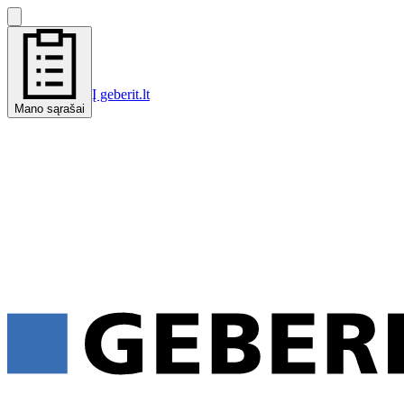
Į geberit.lt
Mano sąrašai