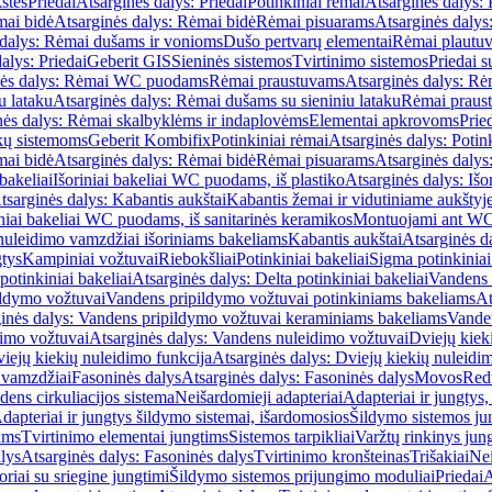
štės
Priedai
Atsarginės dalys: Priedai
Potinkiniai rėmai
Atsarginės dalys: 
ai bidė
Atsarginės dalys: Rėmai bidė
Rėmai pisuarams
Atsarginės dalys
 dalys: Rėmai dušams ir vonioms
Dušo pertvarų elementai
Rėmai plautu
alys: Priedai
Geberit GIS
Sieninės sistemos
Tvirtinimo sistemos
Priedai 
nės dalys: Rėmai WC puodams
Rėmai praustuvams
Atsarginės dalys: R
u lataku
Atsarginės dalys: Rėmai dušams su sieniniu lataku
Rėmai praust
nės dalys: Rėmai skalbyklėms ir indaplovėms
Elementai apkrovoms
Prie
ų sistemoms
Geberit Kombifix
Potinkiniai rėmai
Atsarginės dalys: Potin
ai bidė
Atsarginės dalys: Rėmai bidė
Rėmai pisuarams
Atsarginės dalys
 bakeliai
Išoriniai bakeliai WC puodams, iš plastiko
Atsarginės dalys: Išo
tsarginės dalys: Kabantis aukštai
Kabantis žemai ir vidutiniame aukštyj
iniai bakeliai WC puodams, iš sanitarinės keramikos
Montuojami ant W
nuleidimo vamzdžiai išoriniams bakeliams
Kabantis aukštai
Atsarginės d
gtys
Kampiniai vožtuvai
Riebokšliai
Potinkiniai bakeliai
Sigma potinkiniai
potinkiniai bakeliai
Atsarginės dalys: Delta potinkiniai bakeliai
Vandens 
ildymo vožtuvai
Vandens pripildymo vožtuvai potinkiniams bakeliams
At
inės dalys: Vandens pripildymo vožtuvai keraminiams bakeliams
Vanden
imo vožtuvai
Atsarginės dalys: Vandens nuleidimo vožtuvai
Dviejų kiek
iejų kiekių nuleidimo funkcija
Atsarginės dalys: Dviejų kiekių nuleidi
 vamzdžiai
Fasoninės dalys
Atsarginės dalys: Fasoninės dalys
Movos
Red
ens cirkuliacijos sistema
Neišardomieji adapteriai
Adapteriai ir jungtys,
dapteriai ir jungtys šildymo sistemai, išardomosios
Šildymo sistemos ju
ams
Tvirtinimo elementai jungtims
Sistemos tarpikliai
Varžtų rinkinys jun
lys
Atsarginės dalys: Fasoninės dalys
Tvirtinimo kronšteinas
Trišakiai
Nei
riai su sriegine jungtimi
Šildymo sistemos prijungimo moduliai
Priedai
A