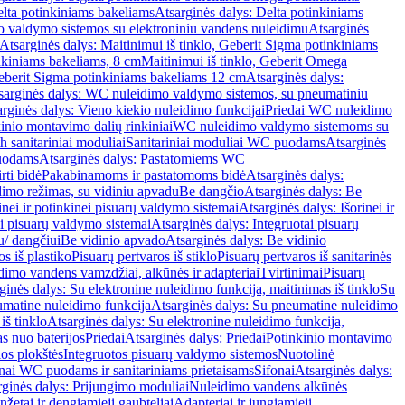
lta potinkiniams bakeliams
Atsarginės dalys: Delta potinkiniams
 valdymo sistemos su elektroniniu vandens nuleidimu
Atsarginės
Atsarginės dalys: Maitinimui iš tinklo, Geberit Sigma potinkiniams
inkiniams bakeliams, 8 cm
Maitinimui iš tinklo, Geberit Omega
Geberit Sigma potinkiniams bakeliams 12 cm
Atsarginės dalys:
sarginės dalys: WC nuleidimo valdymo sistemos, su pneumatiniu
rginės dalys: Vieno kiekio nuleidimo funkcijai
Priedai WC nuleidimo
kinio montavimo dalių rinkiniai
WC nuleidimo valdymo sistemoms su
h sanitariniai moduliai
Sanitariniai moduliai WC puodams
Atsarginės
uodams
Atsarginės dalys: Pastatomiems WC
rti bidė
Pakabinamoms ir pastatomoms bidė
Atsarginės dalys:
dimo režimas, su vidiniu apvadu
Be dangčio
Atsarginės dalys: Be
inei ir potinkinei pisuarų valdymo sistemai
Atsarginės dalys: Išorinei ir
ai pisuarų valdymo sistemai
Atsarginės dalys: Integruotai pisuarų
u/ dangčiui
Be vidinio apvado
Atsarginės dalys: Be vidinio
os iš plastiko
Pisuarų pertvaros iš stiklo
Pisuarų pertvaros iš sanitarinės
dimo vandens vamzdžiai, alkūnės ir adapteriai
Tvirtinimai
Pisuarų
ginės dalys: Su elektronine nuleidimo funkcija, maitinimas iš tinklo
Su
matine nuleidimo funkcija
Atsarginės dalys: Su pneumatine nuleidimo
iš tinklo
Atsarginės dalys: Su elektronine nuleidimo funkcija,
s nuo baterijos
Priedai
Atsarginės dalys: Priedai
Potinkinio montavimo
os plokštės
Integruotos pisuarų valdymo sistemos
Nuotolinė
onai WC puodams ir sanitariniams prietaisams
Sifonai
Atsarginės dalys:
rginės dalys: Prijungimo moduliai
Nuleidimo vandens alkūnės
žetai ir dengiamieji gaubteliai
Adapteriai ir jungiamieji