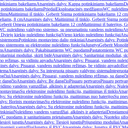
inkiniams bakeliams
Atsarginės dalys: Kappa potinkiniams bakeliams
De
e potinkiniams bakeliams
Priedai
Eksploatacinės medžiagos
WC nuleidimo
idimu
Maitinimui iš tinklo, Geberit Sigma potinkiniams bakeliams 12 cm
keliams, 8 cm
Atsarginės dalys: Maitinimui iš tinklo, Geberit Sigma pot
, Geberit Omega potinkiniams bakeliams 12 cm
Maitinimui iš baterijos, 
WC nuleidimo valdymo sistemos, su pneumatiniu vandens nuleidimu
At
 Dviejų kiekių nuleidimo funkcijai
Vieno kiekio nuleidimo funkcijai
Atsa
 sistemoms
Potinkinio montavimo dalių rinkiniai
Atsarginės dalys: Potin
o sistemoms su elektronine nuleidimo funkcija
Jungtys
Geberit Monolit
ms
Atsarginės dalys: Pakabinamiems WC puodams
Pastatomiems WC p
itariniai moduliai, skirti bidė
Atsarginės dalys: Sanitariniai moduliai, ski
mo režimas, su vidiniu apvadu
Atsarginės dalys: Pisuarai, vandens nulei
inės dalys: Pisuarai, vandens nuleidimo režimas, be vidinio apvado
Išor
stema
Atsarginės dalys: Su integruota pisuarų valdymo sistema
Integruot
ngčiui
Atsarginės dalys: Pisuarai, vandens nuleidimo rėžimas, su dangči
e dangčio
Atsarginės dalys: Be dangčio
Pisuarų pertvaros
Pisuarų pertvar
idimo vandens vamzdžiai, alkūnės ir adapteriai
Atsarginės dalys: Nulei
 montavimas
Su elektronine nuleidimo funkcija, maitinimas iš tinklo
Atsar
lys: Su elektronine nuleidimo funkcija, maitinimas nuo baterijos
Su pneu
alys: Išorinis montavimas
Su elektronine nuleidimo funkcija, maitinimas 
baterijos
Atsarginės dalys: Su elektronine nuleidimo funkcija, maitinima
inkiniai
Nuleidimo vandens vamzdžiai, alkūnės ir adapteriai
Dengiamosi
C puodams ir sanitariniams prietaisams
Atsarginės dalys: Nuotekų sif
iesioji jungtis
Atsarginės dalys: Tiesioji jungtis
Prijungimo moduliai
Atsa
ginamieji vamzdžiai
Jungtys iš PVC
Atsarginės dalys: Jungtys iš PVC
Man