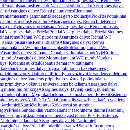
Potinkiniai rėmai
Rėmai WC puodams
Atsarginės dalys: Rėmai WC
: Rėmai pisuarams
Rėmai dušams su sieniniu lataku
Atsarginės dalys:
vėms
Atsarginės dalys: Rėmai plautuvėms
Elementai
surenkamiesiems gaminiams
Priedai garso izoliacijai
Plokštės
Potinkiniai
ėmai praustuvams
Rėmai bidė
Atsarginės dalys: Rėmai bidė
Rėmai
uvų maišytuvams ir prietaisams
Atsarginės dalys: Rėmai praustuvų
dai
Atsarginės dalys: Priedai
Priedai
Atsarginės dalys: Priedai
Sieninės
kiniai rėmai
Rėmai WC puodams
Atsarginės dalys: Rėmai WC
: Rėmai pisuarams
Rėmai dušams
Atsarginės dalys: Rėmai
riniai bakeliai WC puodams, iš plastiko
Montuojami ant WC
e
Atsarginės dalys: Kabantis žemai ir vidutiniame aukštyje
Išoriniai
C puodų
Atsarginės dalys: Montuojami ant WC puodų
Vandens
alys: Kabantis aukštai
Kabantis žemai ir vidutiniame
 bakeliai
Atsarginės dalys: Sigma potinkiniai bakeliai
Omega
nuleidimo vamzdžiai
Priedai
Pripildymo vožtuvai ir vandens nuleidimo
sarginės dalys: Vandens pripildymo vožtuvai potinkiniams
s pripildymo vožtuvai universaliems bakeliams
Atsarginės dalys:
ių nuleidimo funkcija
Atsarginės dalys: Dviejų kiekių nuleidimo
mo funkcija
Priedai
Mygtukai
Tiekimo sistemos
Geberit FlowFit
Sistemos
ukcinės movos
Alkūnės
Trišakiai
„Vamzdis vamzdyje“ karšto vandens
 išardomieji
Kamščiai
Jungtys
Kolektoriai su sriegine
ngtys
Priedai
Sandarikliai vamzdžiams ir fasoninėms dalims
Fasoninių
gėmis sujungti
Eksploatacinės medžiagos
Geberit PushFit
Sistemos
šardomieji adapteriai
Atsarginės dalys: Neišardomieji
tsarginės dalys: Priedai
Sandarikliai vamzdžiams ir fasoninėms