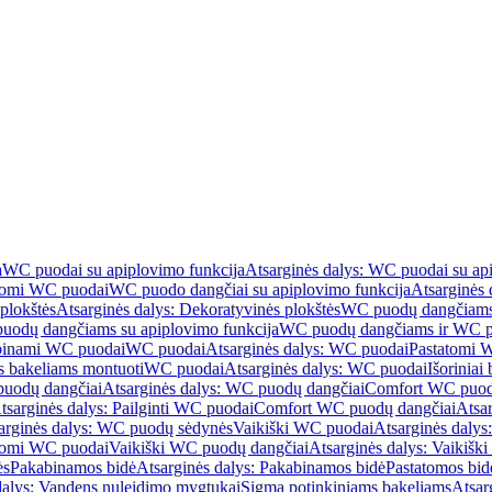
a
WC puodai su apiplovimo funkcija
Atsarginės dalys: WC puodai su ap
atomi WC puodai
WC puodo dangčiai su apiplovimo funkcija
Atsarginės 
plokštės
Atsarginės dalys: Dekoratyvinės plokštės
WC puodų dangčiams 
uodų dangčiams su apiplovimo funkcija
WC puodų dangčiams ir WC pu
abinami WC puodai
WC puodai
Atsarginės dalys: WC puodai
Pastatomi 
s bakeliams montuoti
WC puodai
Atsarginės dalys: WC puodai
Išoriniai
uodų dangčiai
Atsarginės dalys: WC puodų dangčiai
Comfort WC puod
tsarginės dalys: Pailginti WC puodai
Comfort WC puodų dangčiai
Atsa
arginės dalys: WC puodų sėdynės
Vaikiški WC puodai
Atsarginės dalys
atomi WC puodai
Vaikiški WC puodų dangčiai
Atsarginės dalys: Vaikiš
ės
Pakabinamos bidė
Atsarginės dalys: Pakabinamos bidė
Pastatomos bid
dalys: Vandens nuleidimo mygtukai
Sigma potinkiniams bakeliams
Atsar