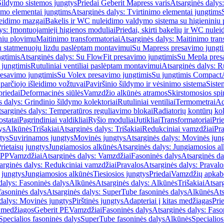
Šildymo sistemos jungtys
Priedai Geberit Mapress varis
Atsarginės dalys:
imo elementai jungtims
Atsarginės dalys: Tvirtinimo elementai jungtims
leidimo mazgai
Bakelis ir WC nuleidimo valdymo sistema su higieniniu
ys: Įmontuojamieji higienos moduliai
Priedai, skirti bakelių ir WC nul
iniu plovimu
Maitinimo transformatoriai
Atsarginės dalys: Maitinimo tran
su statmenuoju lizdu paslėptam montavimui
Su Mapress presavimo jungt
gtimis
Atsarginės dalys: Su FlowFit presavimo jungtimis
Su Mepla pres
 jungtimis
Rutuliniai ventiliai paslėptam montavimui
Atsarginės dalys: R
resavimo jungtimis
Su Volex presavimo jungtimis
Su jungtimis Compact
parčiojo išleidimo vožtuvai
Paviršinio šildymo ir vėsinimo sistema
Siste
priedai
Deformacinės siūlės
Vamzdžio alkūnės atramos
Skirstomosios spi
s dalys: Grindinio šildymo kolektoriai
Rutuliniai ventiliai
Termometrai
Ad
sarginės dalys: Temperatūros reguliavimo blokai
Radiatorių kontūrų kol
ostatai
Pagrindiniai valdikliai
Ryšio moduliai
Jutikliai
Transformatoriai
Pri
ys
Alkūnės
Trišakiai
Atsarginės dalys: Trišakiai
Redukciniai vamzdžiai
Pr
tys
Suvirinamos jungtys
Movinės jungtys
Atsarginės dalys: Movinės jun
rietaisų jungtys
Jungiamosios alkūnės
Atsarginės dalys: Jungiamosios a
-PP
Vamzdžiai
Atsarginės dalys: Vamzdžiai
Fasoninės dalys
Atsarginės da
arginės dalys: Redukciniai vamzdžiai
Pravalos
Atsarginės dalys: Pravalo
ų jungtys
Jungiamosios alkūnės
Tiesiosios jungtys
Priedai
Vamzdžių apkab
dalys: Fasoninės dalys
Alkūnės
Atsarginės dalys: Alkūnės
Trišakiai
Atsarg
asoninės dalys
Atsarginės dalys: SuperTube fasoninės dalys
Alkūnės
Ats
dalys: Movinės jungtys
Pirštinės jungtys
Adapteriai į kitas medžiagas
Pri
 medžiagos
Geberit PE
Vamzdžiai
Fasoninės dalys
Atsarginės dalys: Faso
Specialios fasoninės dalys
SuperTube fasoninės dalys
Alkūnės
Specialios