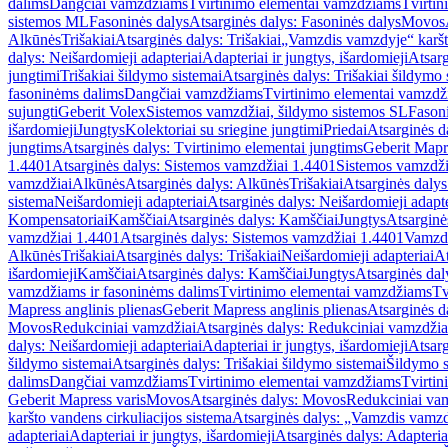
dalims
Dangčiai vamzdžiams
Tvirtinimo elementai vamzdžiams
Tvirtin
sistemos ML
Fasoninės dalys
Atsarginės dalys: Fasoninės dalys
Movos
Alkūnės
Trišakiai
Atsarginės dalys: Trišakiai
„Vamzdis vamzdyje“ karšto
dalys: Neišardomieji adapteriai
Adapteriai ir jungtys, išardomieji
Atsarg
jungtimi
Trišakiai šildymo sistemai
Atsarginės dalys: Trišakiai šildymo 
fasoninėms dalims
Dangčiai vamzdžiams
Tvirtinimo elementai vamzd
sujungti
Geberit Volex
Sistemos vamzdžiai, šildymo sistemos SL
Fasoni
išardomieji
Jungtys
Kolektoriai su sriegine jungtimi
Priedai
Atsarginės d
jungtims
Atsarginės dalys: Tvirtinimo elementai jungtims
Geberit Mapre
1.4401
Atsarginės dalys: Sistemos vamzdžiai 1.4401
Sistemos vamzdži
vamzdžiai
Alkūnės
Atsarginės dalys: Alkūnės
Trišakiai
Atsarginės dalys:
sistema
Neišardomieji adapteriai
Atsarginės dalys: Neišardomieji adapte
Kompensatoriai
Kamščiai
Atsarginės dalys: Kamščiai
Jungtys
Atsarginė
vamzdžiai 1.4401
Atsarginės dalys: Sistemos vamzdžiai 1.4401
Vamzd
Alkūnės
Trišakiai
Atsarginės dalys: Trišakiai
Neišardomieji adapteriai
At
išardomieji
Kamščiai
Atsarginės dalys: Kamščiai
Jungtys
Atsarginės dal
vamzdžiams ir fasoninėms dalims
Tvirtinimo elementai vamzdžiams
Tv
Mapress anglinis plienas
Geberit Mapress anglinis plienas
Atsarginės d
Movos
Redukciniai vamzdžiai
Atsarginės dalys: Redukciniai vamzdžia
dalys: Neišardomieji adapteriai
Adapteriai ir jungtys, išardomieji
Atsarg
šildymo sistemai
Atsarginės dalys: Trišakiai šildymo sistemai
Šildymo s
dalims
Dangčiai vamzdžiams
Tvirtinimo elementai vamzdžiams
Tvirtin
Geberit Mapress varis
Movos
Atsarginės dalys: Movos
Redukciniai va
karšto vandens cirkuliacijos sistema
Atsarginės dalys: „Vamzdis vamzdy
adapteriai
Adapteriai ir jungtys, išardomieji
Atsarginės dalys: Adapteriai