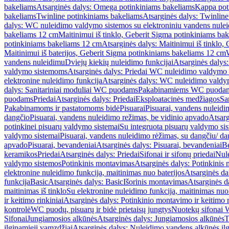
bakeliams
Atsarginės dalys: Omega potinkiniams bakeliams
Kappa pot
bakeliams
Twinline potinkiniams bakeliams
Atsarginės dalys: Twinlin
dalys: WC nuleidimo valdymo sistemos su elektroniniu vandens nule
bakeliams 12 cm
Maitinimui iš tinklo, Geberit Sigma potinkiniams ba
potinkiniams bakeliams 12 cm
Atsarginės dalys: Maitinimui iš tinklo
Maitinimui iš baterijos, Geberit Sigma potinkiniams bakeliams 12 cm
vandens nuleidimu
Dviejų kiekių nuleidimo funkcijai
Atsarginės dalys:
valdymo sistemoms
Atsarginės dalys: Priedai WC nuleidimo valdymo
elektronine nuleidimo funkcija
Atsarginės dalys: WC nuleidimo valdym
dalys: Sanitariniai moduliai WC puodams
Pakabinamiems WC puoda
puodams
Priedai
Atsarginės dalys: Priedai
Eksploatacinės medžiagos
San
Pakabinamoms ir pastatomoms bidė
Pisuarai
Pisuarai, vandens nuleidi
dangčio
Pisuarai, vandens nuleidimo režimas, be vidinio apvado
Atsarg
potinkinei pisuarų valdymo sistemai
Su integruota pisuarų valdymo si
valdymo sistemai
Pisuarai, vandens nuleidimo rėžimas, su dangčiu/ da
apvado
Pisuarai, bevandeniai
Atsarginės dalys: Pisuarai, bevandeniai
B
keramikos
Priedai
Atsarginės dalys: Priedai
Sifonai ir sifonų priedai
Nule
valdymo sistemos
Potinkinis montavimas
Atsarginės dalys: Potinkinis
elektronine nuleidimo funkcija, maitinimas nuo baterijos
Atsarginės da
funkcija
Basic
Atsarginės dalys: Basic
Išorinis montavimas
Atsarginės d
maitinimas iš tinklo
Su elektronine nuleidimo funkcija, maitinimas nuo 
ir keitimo rinkiniai
Atsarginės dalys: Potinkinio montavimo ir keitimo r
kontrolė
WC puodų, pisuarų ir bidė prietaisų jungtys
Nuotekų sifonai W
Sifonai
Jungiamosios alkūnės
Atsarginės dalys: Jungiamosios alkūnės
T
ilginamieji vamzdžiai
Atsarginės dalys: Nuleidimo vandens alkūnės il