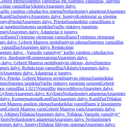
Geberit Mepla
Sistemos vamzdžiai ML
Sistemos vamzdžiai, šildymo
ciniai vamzdžiai
Alkūnės
Atsarginės dalys:
ršto vandens cirkuliacijos sistema
Neišardomieji adapteriai
Atsarginės
 Kamščiai
Jungtys
Atsarginės dalys: Jungtys
Kolektoriai su sriegine
ngtys
Priedai
Atsarginės dalys: Priedai
Sandarikliai vamzdžiams ir
ai jungtims
Sistemos tarpikliai
Varžtų rinkinys jungėmis
mieji
Atsarginės dalys: Adapteriai ir jungtys,
mzdžiams
Tvirtinimo elementai vamzdžiams
Tvirtinimo elementai
nės dalys: Geberit Mapress nerūdijantysis plienas
Sistemos vamzdžiai
i vamzdžiai
Atsarginės dalys: Redukciniai
arginės dalys: „Vamzdis vamzdyje“ karšto vandens cirkuliacijos
gtys, išardomieji
Kompensatoriai
Atsarginės dalys:
 dalys: Geberit Mapress nerūdijantysis plienas, dujos
Sistemos
ginės dalys: Redukciniai vamzdžiai
Alkūnės
Atsarginės dalys:
ji
Atsarginės dalys: Adapteriai ir jungtys,
lys: Priedai, Geberit Mapress nerūdijantysis plienas
Sandarikliai
gtims
Sistemos tarpikliai
Varžtų rinkinys jungėmis sujungti
Geberit
mos vamzdžiai 1.0215
Vamzdžių įmovos
Movos
Atsarginės dalys:
Kryžmės
Atsarginės dalys: Kryžmės
Neišardomieji adapteriai
Atsarginės
 dalys: Kompensatoriai
Kamščiai
Atsarginės dalys: Kamščiai
Trišakiai
erit Mapress anglinis plienas
Sandarikliai vamzdžiams ir fasoninėms
ngti
Geberit Mapress varis
Geberit Mapress varis
Atsarginės dalys:
ys: Alkūnės
Trišakiai
Atsarginės dalys: Trišakiai
„Vamzdis vamzdyje“
ryžmės
Neišardomieji adapteriai
Atsarginės dalys: Neišardomieji
rginės dalys: Jungtys
Trišakiai šildymo sistemai
Atsarginės dalys: