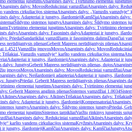
imo elementai jungtims
Atsarginės dalys: Tvirtinimo elementai jungtims
Atsarginės dalys: Movos
Redukciniai vamzdžiai
Atsarginės dalys: Reduk
 vandens cirkuliacijos sistema
Atsarginės dalys: „Vamzdis vamzdyje“ ka
inės dalys: Adapteriai ir jungtys, išardomieji
Kamščiai
Atsarginės dalys:
sistemai
Šildymo sistemos jungtys
Atsarginės dalys: Šildymo sistemos ju
žiams
Tvirtinimo elementai jungtims
Atsarginės dalys: Tvirtinimo element
nės dalys
Atsarginės dalys: Fasoninės dalys
Adapteriai ir jungtys, išardo
alys: Priedai
Sandarikliai vamzdžiams ir fasoninėms dalims
Dangčiai va
ss nerūdijantysis plienas
Geberit Mapress nerūdijantysis plienas
Atsargi
ai 1.4521
Vamzdžių įmovos
Movos
Atsarginės dalys: Movos
Redukcinia
 Trišakiai
„Vamzdis vamzdyje“ karšto vandens cirkuliacijos sistema
Ats
riai
Adapteriai ir jungtys, išardomieji
Atsarginės dalys: Adapteriai ir jun
s dalys: Jungtys
Geberit Mapress nerūdijantysis plienas, dujos
Atsarginės
žių įmovos
Movos
Atsarginės dalys: Movos
Redukciniai vamzdžiai
Atsar
sarginės dalys: Neišardomieji adapteriai
Adapteriai ir jungtys, išardomie
ys: Jungtys
Priedai, Geberit Mapress nerūdijantysis plienas
Atsarginės da
irtinimo elementai jungtims
Atsarginės dalys: Tvirtinimo elementai jun
alys: Geberit Mapress anglinis plienas
Sistemos vamzdžiai 1.0034
Siste
i
Alkūnės
Atsarginės dalys: Alkūnės
Trišakiai
Atsarginės dalys: Trišakiai
inės dalys: Adapteriai ir jungtys, išardomieji
Kompensatoriai
Atsarginės
istemos jungtys
Atsarginės dalys: Šildymo sistemos jungtys
Priedai, Geb
imo elementai jungtims
Sistemos tarpikliai
Varžtų rinkinys jungėmis suju
mzdžiai
Atsarginės dalys: Redukciniai vamzdžiai
Alkūnės
Atsarginės dal
je“ karšto vandens cirkuliacijos sistema
Kryžmės
Atsarginės dalys: K
 ir jungtys, išardomieji
Kamščiai
Atsarginės dalys: Kamščiai
Jungtys
Atsa