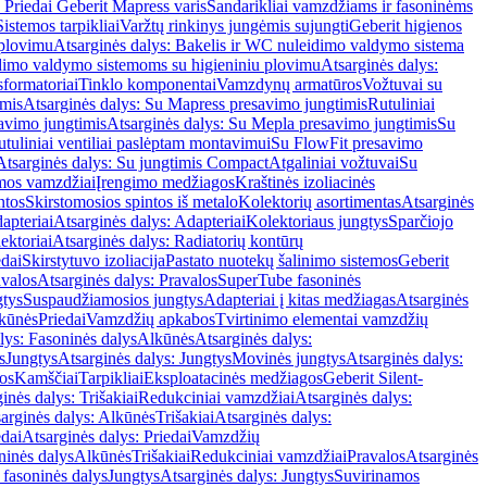
 Priedai Geberit Mapress varis
Sandarikliai vamzdžiams ir fasoninėms
Sistemos tarpikliai
Varžtų rinkinys jungėmis sujungti
Geberit higienos
 plovimu
Atsarginės dalys: Bakelis ir WC nuleidimo valdymo sistema
eidimo valdymo sistemoms su higieniniu plovimu
Atsarginės dalys:
sformatoriai
Tinklo komponentai
Vamzdynų armatūros
Vožtuvai su
imis
Atsarginės dalys: Su Mapress presavimo jungtimis
Rutuliniai
avimo jungtimis
Atsarginės dalys: Su Mepla presavimo jungtimis
Su
utuliniai ventiliai paslėptam montavimui
Su FlowFit presavimo
Atsarginės dalys: Su jungtimis Compact
Atgaliniai vožtuvai
Su
mos vamzdžiai
Įrengimo medžiagos
Kraštinės izoliacinės
ntos
Skirstomosios spintos iš metalo
Kolektorių asortimentas
Atsarginės
apteriai
Atsarginės dalys: Adapteriai
Kolektoriaus jungtys
Sparčiojo
ektoriai
Atsarginės dalys: Radiatorių kontūrų
edai
Skirstytuvo izoliacija
Pastato nuotekų šalinimo sistemos
Geberit
avalos
Atsarginės dalys: Pravalos
SuperTube fasoninės
gtys
Suspaudžiamosios jungtys
Adapteriai į kitas medžiagas
Atsarginės
lkūnės
Priedai
Vamzdžių apkabos
Tvirtinimo elementai vamzdžių
lys: Fasoninės dalys
Alkūnės
Atsarginės dalys:
s
Jungtys
Atsarginės dalys: Jungtys
Movinės jungtys
Atsarginės dalys:
os
Kamščiai
Tarpikliai
Eksploatacinės medžiagos
Geberit Silent-
inės dalys: Trišakiai
Redukciniai vamzdžiai
Atsarginės dalys:
arginės dalys: Alkūnės
Trišakiai
Atsarginės dalys:
edai
Atsarginės dalys: Priedai
Vamzdžių
ninės dalys
Alkūnės
Trišakiai
Redukciniai vamzdžiai
Pravalos
Atsarginės
 fasoninės dalys
Jungtys
Atsarginės dalys: Jungtys
Suvirinamos