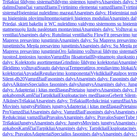
Trišakiai šildymo sistemai
Šildymo sistemos jungtys
Atsarginės dalys: 
dalims
Dangčiai vamzdžiams
Tvirtinimo elementai vamzdžiams
Tvirtin
sistema
Higieniniai nuleidimo mazgai
Atsarginės dalys: Higieniniai nu
su higieniniu plovimu
Įmontuojamieji higienos moduliai
Atsarginės dal
Priedai, skirti bakelių ir WC nuleidimo valdymo sistemoms su higien
statmenuoju lizdu paslėptam montavimui
Atsarginės dalys: Vožtuvai 
ventiliai
Atsarginės dalys: Rutuliniai ventiliai
Su FlowFit presavimo jun
Mapress presavimo jungtimis
Atsarginės dalys: Su Mapress presavimo
jungtimis
Su Mepla presavimo jungtimis
Atsarginės dalys: Su Mepla p
Mapress presavimo jungtimis
Oro šalinimo vožtuvai šildymo sistemai
S
juostos
Lipniosios juostos
Vamzdžių fiksatoriai
Išlyginamojo sluoksnio 
dalys: Kolektorių asortimentas
Grindinio šildymo kolektoriai
Atsarginė
išleidimo vožtuvai
Srauto dalytuvai
Temperatūros reguliavimo blokai
At
kolektoriai
Apvadai
Reguliavimo komponentai
Vykdikliai
Patalpos term
Silent-db20
Vamzdžiai
Fasoninės dalys
Atsarginės dalys: Fasoninės dal
dalys
Alkūnės
Specialios fasoninės dalys
Jungtys
Atsarginės dalys: Jung
dalys: Adapteriai į kitas medžiagas
Prietaisų jungtys
Atsarginės dalys: P
apkaboms
Kamščiai
Tarpikliai
Eksploatacinės medžiagos
Geberit Silent
Alkūnės
Trišakiai
Atsarginės dalys: Trišakiai
Redukciniai vamzdžiai
Ats
Movinės jungtys
Pirštinės jungtys
Adapteriai į kitas medžiagas
Prietais
Pro
Vamzdžiai
Atsarginės dalys: Vamzdžiai
Fasoninės dalys
Atsarginės 
Redukciniai vamzdžiai
Pravalos
Atsarginės dalys: Pravalos
SuperTube f
Trišakiai
Jungtys
Atsarginės dalys: Jungtys
Movinės jungtys
Atsarginės 
apkabos
Kamščiai
Tarpikliai
Atsarginės dalys: Tarpikliai
Eksploatacinės
dalys: Pravalos
Adapteriai
Specialios fasoninės dalys
Atsarginės dalys: 