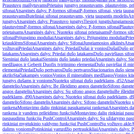
Praustuvų maišytuvams
Prietaisų jungtys praustuvams, plautuvėms, pri
sifonai
Atsarginės dalys: P-formos sifonai
P-formos sifonai, vietą taupa
praustuvams
Buteliniai sifonai praustuvams, vietą taupantis modelis
Ats
jungtys
Atsarginės dalys: Praustuvo jungtys
Tiesioji jungtis
Jungiamosio
plautuvėms
P-formos sifonai
Atsarginės dalys: P-formos sifonai
Plautuv
prietaisams
Atsarginės dalys: Nuotekų sifonai prietaisams
P-formos sif
sifonai
Prijungimo moduliai
Atsarginės dalys: Prijungimo moduliai
Prie
kriauklėms
Sifonai
Atsarginės dalys: Sifonai
Jungiamosios alkūnės
Atsa
vožtuvai
Priedai
Atsarginės dalys: Priedai
Dušai ir vonios
Dušai
Dušo gr
latakams
Atsarginės dalys: Priedai dušo latakams
Dušo paviršiaus sifon
Sieniniai dušo latakai
Sieninių dušo latakų priedai
Atsarginės dalys: Si
medžiagos ir Geberit Duofix tvirtinimo elementai
Dušo paviršiai iš mi
elementai
Priedai
Dušo pertvaros
Dušo pertvaros
Stacionarios dušo sien
akrilo
Stačiakampės vonios
Vonios iš mineralinės medžiagos
Vonios kū
jungtys dušams ir vonioms
Nuotekų sifonai dušo padėklams, d52
Atsar
dangtelio
Atsarginės dalys: Be išleidimo angos dangtelio
Sifono dangte
angos dangteliu
Atsarginės dalys: Su sifono angos dangteliu
Be išleidi
padėklams, d90
Atsarginės dalys: Nuotekų sifonai dušo padėklams, d
dangtelio
Sifono dangtelis
Atsarginės dalys: Sifono dangtelis
Nuotekų s
rankena
Montavimo dalių rinkiniai pasukamajai rankenai
Atsarginės da
rankena ir vandens prileidimo funkcija
Montavimo dalių rinkiniai pasuk
paspaudimu funkcija PushControl
Atsarginės dalys: Su uždarymo pas
rinkiniai mygtukinio valdymo funkcijai PushControl
Su vožtuvo akle
A
dalims vonioms
Potinkiniai vamzdžio pertraukikliai
Atsarginės dalys: P