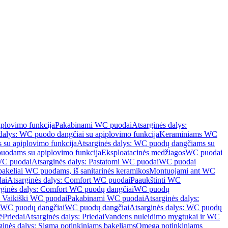
iplovimo funkcija
Pakabinami WC puodai
Atsarginės dalys:
dalys: WC puodo dangčiai su apiplovimo funkcija
Keraminiams WC
su apiplovimo funkcija
Atsarginės dalys: WC puodų dangčiams su
odams su apiplovimo funkcija
Eksploatacinės medžiagos
WC puodai
WC puodai
Atsarginės dalys: Pastatomi WC puodai
WC puodai
 bakeliai WC puodams, iš sanitarinės keramikos
Montuojami ant WC
ai
Atsarginės dalys: Comfort WC puodai
Paaukštinti WC
rginės dalys: Comfort WC puodų dangčiai
WC puodų
: Vaikiški WC puodai
Pakabinami WC puodai
Atsarginės dalys:
ki WC puodų dangčiai
WC puodų dangčiai
Atsarginės dalys: WC puodų
ė
Priedai
Atsarginės dalys: Priedai
Vandens nuleidimo mygtukai ir WC
ginės dalys: Sigma potinkiniams bakeliams
Omega potinkiniams