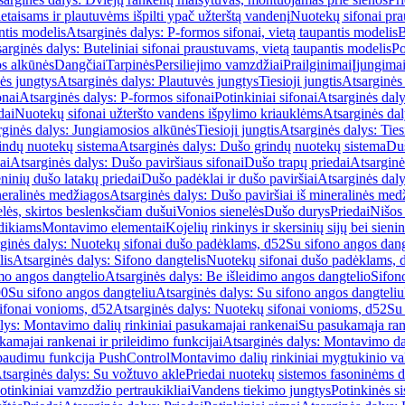
etaisams ir plautuvėms išpilti ypač užterštą vandenį
Nuotekų sifonai pr
ntis modelis
Atsarginės dalys: P-formos sifonai, vietą taupantis modelis
B
arginės dalys: Buteliniai sifonai praustuvams, vietą taupantis modelis
Po
s alkūnės
Dangčiai
Tarpinės
Persiliejimo vamzdžiai
Prailginimai
Įjungima
ės jungtys
Atsarginės dalys: Plautuvės jungtys
Tiesioji jungtis
Atsarginės 
onai
Atsarginės dalys: P-formos sifonai
Potinkiniai sifonai
Atsarginės daly
dai
Nuotekų sifonai užteršto vandens išpylimo kriauklėms
Atsarginės dal
rginės dalys: Jungiamosios alkūnės
Tiesioji jungtis
Atsarginės dalys: Tiesi
indų nuotekų sistema
Atsarginės dalys: Dušo grindų nuotekų sistema
Duš
ai
Atsarginės dalys: Dušo paviršiaus sifonai
Dušo trapų priedai
Atsarginė
eninių dušo latakų priedai
Dušo padėklai ir dušo paviršiai
Atsarginės daly
neralinės medžiagos
Atsarginės dalys: Dušo paviršiai iš mineralinės med
elės, skirtos beslenksčiam dušui
Vonios sienelės
Dušo durys
Priedai
Nišos
dikiams
Montavimo elementai
Kojelių rinkinys ir skersinių sijų bei sieni
ginės dalys: Nuotekų sifonai dušo padėklams, d52
Su sifono angos dang
lis
Atsarginės dalys: Sifono dangtelis
Nuotekų sifonai dušo padėklams, 
mo angos dangtelio
Atsarginės dalys: Be išleidimo angos dangtelio
Sifon
90
Su sifono angos dangteliu
Atsarginės dalys: Su sifono angos dangteliu
ifonai vonioms, d52
Atsarginės dalys: Nuotekų sifonai vonioms, d52
Su
lys: Montavimo dalių rinkiniai pasukamajai rankenai
Su pasukamąja ran
amajai rankenai ir prileidimo funkcijai
Atsarginės dalys: Montavimo dal
paudimu funkcija PushControl
Montavimo dalių rinkiniai mygtukinio v
tsarginės dalys: Su vožtuvo akle
Priedai nuotekų sistemos fasoninėms 
otinkiniai vamzdžio pertraukikliai
Vandens tiekimo jungtys
Potinkinės s