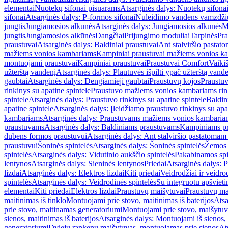
elementai
Nuotekų sifonai pisuarams
Atsarginės dalys: Nuotekų sifona
sifonai
Atsarginės dalys: P-formos sifonai
Nuleidimo vandens vamzdžių i
jungtis
Jungiamosios alkūnės
Atsarginės dalys: Jungiamosios alkūnės
M
jungtis
Jungiamosios alkūnės
Dangčiai
Prijungimo moduliai
Tarpinės
Pra
praustuvai
Atsarginės dalys: Baldiniai praustuvai
Ant stalviršio pastato
mažiems vonios kambariams
Kampiniai praustuvai mažiems vonios k
montuojami praustuvai
Kampiniai praustuvai
Praustuvai Comfort
Vaikiš
užterštą vandenį
Atsarginės dalys: Plautuvės išpilti ypač užterštą vand
gaubtai
Atsarginės dalys: Dengiamieji gaubtai
Praustuvų kojos
Praustu
rinkinys su apatine spintele
Praustuvo mažiems vonios kambariams rink
spintele
Atsarginės dalys: Praustuvo rinkinys su apatine spintele
Baldin
apatine spintele
Atsarginės dalys: Įleidžiamo praustuvo rinkinys su apa
kambariams
Atsarginės dalys: Praustuvams mažiems vonios kambaria
praustuvams
Atsarginės dalys: Baldiniams praustuvams
Kampiniams p
dubens formos praustuvui
Atsarginės dalys: Ant stalviršio pastatoma
praustuvui
Šoninės spintelės
Atsarginės dalys: Šoninės spintelės
Žemos 
spintelės
Atsarginės dalys: Vidutinio aukščio spintelės
Pakabinamos spi
lentynos
Atsarginės dalys: Sieninės lentynos
Priedai
Atsarginės dalys: P
lizdai
Atsarginės dalys: Elektros lizdai
Kiti priedai
Veidrodžiai ir veidro
spintelės
Atsarginės dalys: Veidrodinės spintelės
Su integruotu apšviet
elementai
Kiti priedai
Elektros lizdai
Praustuvų maišytuvai
Praustuvų ma
maitinimas iš tinklo
Montuojami prie stovo, maitinimas iš baterijos
Atsa
prie stovo, maitinamas generatoriumi
Montuojami prie stovo, maišytuv
sienos, maitinimas iš baterijos
Atsarginės dalys: Montuojami iš sienos, 
generatoriumi
Dviejų rankenų maišytuvas, montuojamas prie sienos
At