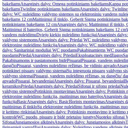
bakeliams
Atsarginės dalys: Omega potinkiniams bakeliams
Kappa pot
bakeliams
Twinline potinkiniams bakeliams
Atsarginės dalys: Twinlin
dalys: WC nuleidimo valdymo sistemos su elektroniniu vandens nule
bakeliams 12 cm
Maitinimui iš tinklo, Geberit Sigma potinkiniams ba
potinkiniams bakeliams 12 cm
Atsarginės dalys: Maitinimui iš tinklo
Maitinimui iš baterijos, Geberit Sigma potinkiniams bakeliams 12 cm
vandens nuleidimu
Dviejų kiekių nuleidimo funkcijai
Atsarginės dalys:
valdymo sistemoms
Atsarginės dalys: Priedai WC nuleidimo valdymo
elektronine nuleidimo funkcija
Atsarginės dalys: WC nuleidimo valdym
dalys: Sanitariniai moduliai WC puodams
Pakabinamiems WC puoda
puodams
Priedai
Atsarginės dalys: Priedai
Eksploatacinės medžiagos
San
Pakabinamoms ir pastatomoms bidė
Pisuarai
Pisuarai, vandens nuleidi
dangčio
Pisuarai, vandens nuleidimo režimas, be vidinio apvado
Atsarg
potinkinei pisuarų valdymo sistemai
Su integruota pisuarų valdymo si
valdymo sistemai
Pisuarai, vandens nuleidimo rėžimas, su dangčiu/ da
apvado
Pisuarai, bevandeniai
Atsarginės dalys: Pisuarai, bevandeniai
B
keramikos
Priedai
Atsarginės dalys: Priedai
Sifonai ir sifonų priedai
Nule
valdymo sistemos
Potinkinis montavimas
Atsarginės dalys: Potinkinis
elektronine nuleidimo funkcija, maitinimas nuo baterijos
Atsarginės da
funkcija
Basic
Atsarginės dalys: Basic
Išorinis montavimas
Atsarginės d
maitinimas iš tinklo
Su elektronine nuleidimo funkcija, maitinimas nuo 
ir keitimo rinkiniai
Atsarginės dalys: Potinkinio montavimo ir keitimo r
kontrolė
WC puodų, pisuarų ir bidė prietaisų jungtys
Nuotekų sifonai W
Sifonai
Jungiamosios alkūnės
Atsarginės dalys: Jungiamosios alkūnės
T
ilginamieji vamzdžiai
Atsarginės dalys: Nuleidimo vandens alkūnės il