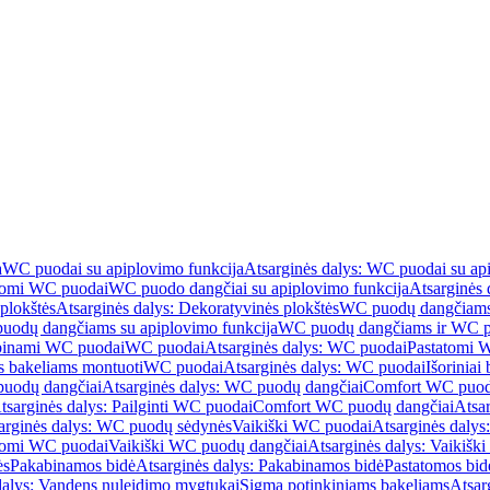
a
WC puodai su apiplovimo funkcija
Atsarginės dalys: WC puodai su ap
atomi WC puodai
WC puodo dangčiai su apiplovimo funkcija
Atsarginės 
plokštės
Atsarginės dalys: Dekoratyvinės plokštės
WC puodų dangčiams 
uodų dangčiams su apiplovimo funkcija
WC puodų dangčiams ir WC pu
abinami WC puodai
WC puodai
Atsarginės dalys: WC puodai
Pastatomi 
s bakeliams montuoti
WC puodai
Atsarginės dalys: WC puodai
Išoriniai
uodų dangčiai
Atsarginės dalys: WC puodų dangčiai
Comfort WC puod
tsarginės dalys: Pailginti WC puodai
Comfort WC puodų dangčiai
Atsa
arginės dalys: WC puodų sėdynės
Vaikiški WC puodai
Atsarginės dalys
atomi WC puodai
Vaikiški WC puodų dangčiai
Atsarginės dalys: Vaikiš
ės
Pakabinamos bidė
Atsarginės dalys: Pakabinamos bidė
Pastatomos bid
dalys: Vandens nuleidimo mygtukai
Sigma potinkiniams bakeliams
Atsar