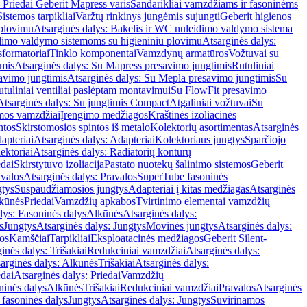
 Priedai Geberit Mapress varis
Sandarikliai vamzdžiams ir fasoninėms
Sistemos tarpikliai
Varžtų rinkinys jungėmis sujungti
Geberit higienos
 plovimu
Atsarginės dalys: Bakelis ir WC nuleidimo valdymo sistema
eidimo valdymo sistemoms su higieniniu plovimu
Atsarginės dalys:
sformatoriai
Tinklo komponentai
Vamzdynų armatūros
Vožtuvai su
imis
Atsarginės dalys: Su Mapress presavimo jungtimis
Rutuliniai
avimo jungtimis
Atsarginės dalys: Su Mepla presavimo jungtimis
Su
utuliniai ventiliai paslėptam montavimui
Su FlowFit presavimo
Atsarginės dalys: Su jungtimis Compact
Atgaliniai vožtuvai
Su
mos vamzdžiai
Įrengimo medžiagos
Kraštinės izoliacinės
ntos
Skirstomosios spintos iš metalo
Kolektorių asortimentas
Atsarginės
apteriai
Atsarginės dalys: Adapteriai
Kolektoriaus jungtys
Sparčiojo
ektoriai
Atsarginės dalys: Radiatorių kontūrų
edai
Skirstytuvo izoliacija
Pastato nuotekų šalinimo sistemos
Geberit
avalos
Atsarginės dalys: Pravalos
SuperTube fasoninės
gtys
Suspaudžiamosios jungtys
Adapteriai į kitas medžiagas
Atsarginės
lkūnės
Priedai
Vamzdžių apkabos
Tvirtinimo elementai vamzdžių
lys: Fasoninės dalys
Alkūnės
Atsarginės dalys:
s
Jungtys
Atsarginės dalys: Jungtys
Movinės jungtys
Atsarginės dalys:
os
Kamščiai
Tarpikliai
Eksploatacinės medžiagos
Geberit Silent-
inės dalys: Trišakiai
Redukciniai vamzdžiai
Atsarginės dalys:
arginės dalys: Alkūnės
Trišakiai
Atsarginės dalys:
edai
Atsarginės dalys: Priedai
Vamzdžių
ninės dalys
Alkūnės
Trišakiai
Redukciniai vamzdžiai
Pravalos
Atsarginės
 fasoninės dalys
Jungtys
Atsarginės dalys: Jungtys
Suvirinamos