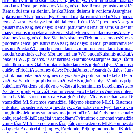
sistemos
Tvirtinimo sistemos
Atsarginės dalys: Tvirtinimo sistemos
Plok
puodams
Rėmai praustuvams
Atsarginės dalys: Rėmai praustuvams
Rėm
Rėmai dušams su sieniniu lataku
Rėmai dušams ir vonioms
Atsarginės
apkrovoms
Atsarginės dalys: Elementai apkrovoms
Priedai
Atsarginės d
rėmai
Atsarginės dalys: Potinkiniai rėmai
Rėmai WC puodams
Atsargi
pisuarams
Atsarginės dalys: Rėmai pisuarams
Rėmai dušams su sienini
maišytuvams ir prietaisams
Rėmai skalbyklėms ir indaplovėms
Atsargi
sistemos
Atsarginės dalys: Sieninės sistemos
Tiekimo sistemoms
Nuotek
puodams
Rėmai praustuvams
Atsarginės dalys: Rėmai praustuvams
Rėm
dušams
Priedai
WC puodų elementams
Tvirtinimo elementams
Išoriniai
puodų
Atsarginės dalys: Montuojami ant WC puodų
Kabantis aukštai
A
bakeliai WC puodams, iš sanitarinės keramikos
Atsarginės dalys: Išor
nuleidimo vamzdžiai išoriniams bakeliams
Atsarginės dalys: Vandens 
aukštyje
Priedai
Atsarginės dalys: Priedai
Jungtys
Atsarginės dalys: Jun
potinkiniai bakeliai
Atsarginės dalys: Omega potinkiniai bakeliai
Delta 
vožtuvai
Vandens pripildymo vožtuvai
Atsarginės dalys: Vandens prip
bakeliams
Vandens pripildymo vožtuvai keraminiams bakeliams
Atsarg
Vandens pripildymo vožtuvai universaliems bakeliams
Vandens nuleid
funkcija
Vidaus mechanizmai
Atsarginės dalys: Vidaus mechanizmai
Dv
vamzdžiai ML
Sistemos vamzdžiai, šildymo sistemos ML
SL Sistemos
cirkuliacijos sistema
Atsarginės dalys: „Vamzdis vamzdyje“ karšto vand
jungtimi
Kolektorius su presavimo jungtimi
Trišakiai šildymo sistemai
A
dalių sandarikliai
Dangčiai vamzdžiams
Tvirtinimo elementai vamzdži
vamzdžiai ML
Sistemos vamzdžiai, šildymo sistemos ML
Fasoninės da
adapteriai
Adapteriai ir jungtys, išardomieji
Prijungimo moduliai
Kolekto