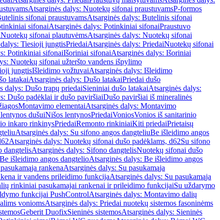
austuvams
Atsarginės dalys: Nuotekų sifonai praustuvams
P-formos
utelinis sifonai praustuvams
Atsarginės dalys: Butelinis sifonai
tinkiniai sifonai
Atsarginės dalys: Potinkiniai sifonai
Praustuvo
i
Nuotekų sifonai plautuvėms
Atsarginės dalys: Nuotekų sifonai
dalys: Tiesioji jungtis
Priedai
Atsarginės dalys: Priedai
Nuotekų sifonai
s: Potinkiniai sifonai
Išoriniai sifonai
Atsarginės dalys: Išoriniai
ys: Nuotekų sifonai užteršto vandens išpylimo
oji jungtis
Išleidimo vožtuvai
Atsarginės dalys: Išleidimo
o latakai
Atsarginės dalys: Dušo latakai
Priedai dušo
s dalys: Dušo trapų priedai
Sieniniai dušo latakai
Atsarginės dalys:
s: Dušo padėklai ir dušo paviršiai
Dušo paviršiai iš mineralinės
žiagos
Montavimo elementai
Atsarginės dalys: Montavimo
 lentynos dušui
Nišos lentynos
Priedai
Vonios
Vonios iš sanitarinio
nio inkaro rinkinys
Priedai
Remonto rinkiniai
Kiti priedai
Prietaisų
teliu
Atsarginės dalys: Su sifono angos dangteliu
Be išleidimo angos
d62
Atsarginės dalys: Nuotekų sifonai dušo padėklams, d62
Su sifono
o dangtelis
Atsarginės dalys: Sifono dangtelis
Nuotekų sifonai dušo
Be išleidimo angos dangtelio
Atsarginės dalys: Be išleidimo angos
 pasukamąja rankena
Atsarginės dalys: Su pasukamąja
kena ir vandens prileidimo funkcija
Atsarginės dalys: Su pasukamąja
ių rinkiniai pasukamajai rankenai ir prileidimo funkcijai
Su uždarymo
aldymo funkcijai PushControl
Atsarginės dalys: Montavimo dalių
dalims vonioms
Atsarginės dalys: Priedai nuotekų sistemos fasoninėms
istemos
Geberit Duofix
Sieninės sistemos
Atsarginės dalys: Sieninės