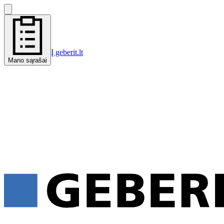
Į geberit.lt
Mano sąrašai