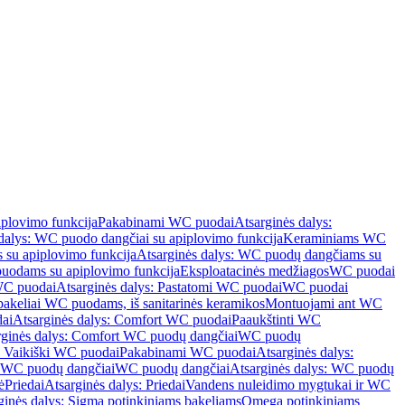
iplovimo funkcija
Pakabinami WC puodai
Atsarginės dalys:
dalys: WC puodo dangčiai su apiplovimo funkcija
Keraminiams WC
su apiplovimo funkcija
Atsarginės dalys: WC puodų dangčiams su
odams su apiplovimo funkcija
Eksploatacinės medžiagos
WC puodai
WC puodai
Atsarginės dalys: Pastatomi WC puodai
WC puodai
 bakeliai WC puodams, iš sanitarinės keramikos
Montuojami ant WC
ai
Atsarginės dalys: Comfort WC puodai
Paaukštinti WC
rginės dalys: Comfort WC puodų dangčiai
WC puodų
: Vaikiški WC puodai
Pakabinami WC puodai
Atsarginės dalys:
ki WC puodų dangčiai
WC puodų dangčiai
Atsarginės dalys: WC puodų
ė
Priedai
Atsarginės dalys: Priedai
Vandens nuleidimo mygtukai ir WC
ginės dalys: Sigma potinkiniams bakeliams
Omega potinkiniams