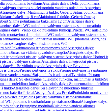
lta potinkiniams bakeliams
Atsarginės dalys: Delta potinkiniams
 valdymo sistemos su elektroniniu vandens nuleidimu
Atsarginės
Atsarginės dalys: Maitinimui iš tinklo, Geberit Sigma potinkiniams
inkiniams bakeliams, 8 cm
Maitinimui iš tinklo, Geberit Omega
Geberit Sigma potinkiniams bakeliams 12 cm
Atsarginės dalys:
sarginės dalys: WC nuleidimo valdymo sistemos, su pneumatiniu
rginės dalys: Vieno kiekio nuleidimo funkcijai
Priedai WC nuleidimo
kinio montavimo dalių rinkiniai
WC nuleidimo valdymo sistemoms su
h sanitariniai moduliai
Sanitariniai moduliai WC puodams
Atsarginės
uodams
Atsarginės dalys: Pastatomiems WC
rti bidė
Pakabinamoms ir pastatomoms bidė
Atsarginės dalys:
dimo režimas, su vidiniu apvadu
Be dangčio
Atsarginės dalys: Be
inei ir potinkinei pisuarų valdymo sistemai
Atsarginės dalys: Išorinei ir
ai pisuarų valdymo sistemai
Atsarginės dalys: Integruotai pisuarų
u/ dangčiui
Be vidinio apvado
Atsarginės dalys: Be vidinio
os iš plastiko
Pisuarų pertvaros iš stiklo
Pisuarų pertvaros iš sanitarinės
dimo vandens vamzdžiai, alkūnės ir adapteriai
Tvirtinimai
Pisuarų
ginės dalys: Su elektronine nuleidimo funkcija, maitinimas iš tinklo
Su
matine nuleidimo funkcija
Atsarginės dalys: Su pneumatine nuleidimo
iš tinklo
Atsarginės dalys: Su elektronine nuleidimo funkcija,
s nuo baterijos
Priedai
Atsarginės dalys: Priedai
Potinkinio montavimo
os plokštės
Integruotos pisuarų valdymo sistemos
Nuotolinė
onai WC puodams ir sanitariniams prietaisams
Sifonai
Atsarginės dalys:
rginės dalys: Prijungimo moduliai
Nuleidimo vandens alkūnės
žetai ir dengiamieji gaubteliai
Adapteriai ir jungiamieji