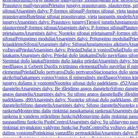
Praustuvų maišytuvams
Prietaisų jungtys praustuvams, plautuvėms, pri
sifonai
Atsarginės dalys: P-formos sifonai
P-formos sifonai, vietą taupa
praustuvams
Buteliniai sifonai praustuvams, vietą taupantis modelis
Ats
jungtys
Atsarginės dalys: Praustuvo jungtys
Tiesioji jungtis
Jungiamosio
plautuvėms
P-formos sifonai
Atsarginės dalys: P-formos sifonai
Plautuv
prietaisams
Atsarginės dalys: Nuotekų sifonai prietaisams
P-formos sif
sifonai
Prijungimo moduliai
Atsarginės dalys: Prijungimo moduliai
Prie
kriauklėms
Sifonai
Atsarginės dalys: Sifonai
Jungiamosios alkūnės
Atsa
vožtuvai
Priedai
Atsarginės dalys: Priedai
Dušai ir vonios
Dušai
Dušo gr
latakams
Atsarginės dalys: Priedai dušo latakams
Dušo paviršiaus sifon
Sieniniai dušo latakai
Sieninių dušo latakų priedai
Atsarginės dalys: Si
medžiagos ir Geberit Duofix tvirtinimo elementai
Dušo paviršiai iš mi
elementai
Priedai
Dušo pertvaros
Dušo pertvaros
Stacionarios dušo sien
akrilo
Stačiakampės vonios
Vonios iš mineralinės medžiagos
Vonios kū
jungtys dušams ir vonioms
Nuotekų sifonai dušo padėklams, d52
Atsar
dangtelio
Atsarginės dalys: Be išleidimo angos dangtelio
Sifono dangte
angos dangteliu
Atsarginės dalys: Su sifono angos dangteliu
Be išleidi
padėklams, d90
Atsarginės dalys: Nuotekų sifonai dušo padėklams, d
dangtelio
Sifono dangtelis
Atsarginės dalys: Sifono dangtelis
Nuotekų s
rankena
Montavimo dalių rinkiniai pasukamajai rankenai
Atsarginės da
rankena ir vandens prileidimo funkcija
Montavimo dalių rinkiniai pasuk
paspaudimu funkcija PushControl
Atsarginės dalys: Su uždarymo pas
rinkiniai mygtukinio valdymo funkcijai PushControl
Su vožtuvo akle
A
dalims vonioms
Potinkiniai vamzdžio pertraukikliai
Atsarginės dalys: P