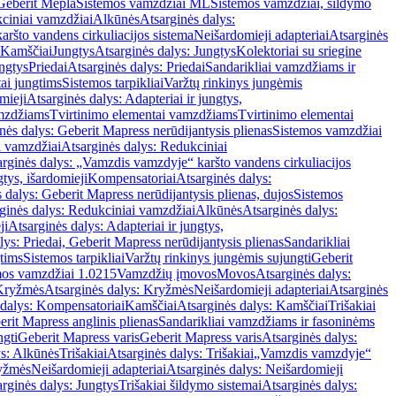
Geberit Mepla
Sistemos vamzdžiai ML
Sistemos vamzdžiai, šildymo
ciniai vamzdžiai
Alkūnės
Atsarginės dalys:
ršto vandens cirkuliacijos sistema
Neišardomieji adapteriai
Atsarginės
 Kamščiai
Jungtys
Atsarginės dalys: Jungtys
Kolektoriai su sriegine
ngtys
Priedai
Atsarginės dalys: Priedai
Sandarikliai vamzdžiams ir
ai jungtims
Sistemos tarpikliai
Varžtų rinkinys jungėmis
mieji
Atsarginės dalys: Adapteriai ir jungtys,
mzdžiams
Tvirtinimo elementai vamzdžiams
Tvirtinimo elementai
nės dalys: Geberit Mapress nerūdijantysis plienas
Sistemos vamzdžiai
i vamzdžiai
Atsarginės dalys: Redukciniai
arginės dalys: „Vamzdis vamzdyje“ karšto vandens cirkuliacijos
gtys, išardomieji
Kompensatoriai
Atsarginės dalys:
 dalys: Geberit Mapress nerūdijantysis plienas, dujos
Sistemos
ginės dalys: Redukciniai vamzdžiai
Alkūnės
Atsarginės dalys:
ji
Atsarginės dalys: Adapteriai ir jungtys,
lys: Priedai, Geberit Mapress nerūdijantysis plienas
Sandarikliai
gtims
Sistemos tarpikliai
Varžtų rinkinys jungėmis sujungti
Geberit
mos vamzdžiai 1.0215
Vamzdžių įmovos
Movos
Atsarginės dalys:
Kryžmės
Atsarginės dalys: Kryžmės
Neišardomieji adapteriai
Atsarginės
 dalys: Kompensatoriai
Kamščiai
Atsarginės dalys: Kamščiai
Trišakiai
erit Mapress anglinis plienas
Sandarikliai vamzdžiams ir fasoninėms
ngti
Geberit Mapress varis
Geberit Mapress varis
Atsarginės dalys:
ys: Alkūnės
Trišakiai
Atsarginės dalys: Trišakiai
„Vamzdis vamzdyje“
ryžmės
Neišardomieji adapteriai
Atsarginės dalys: Neišardomieji
rginės dalys: Jungtys
Trišakiai šildymo sistemai
Atsarginės dalys: