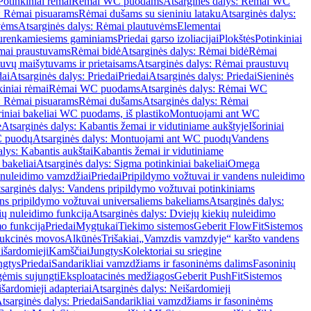
Potinkiniai rėmai
Rėmai WC puodams
Atsarginės dalys: Rėmai WC
: Rėmai pisuarams
Rėmai dušams su sieniniu lataku
Atsarginės dalys:
vėms
Atsarginės dalys: Rėmai plautuvėms
Elementai
surenkamiesiems gaminiams
Priedai garso izoliacijai
Plokštės
Potinkiniai
ėmai praustuvams
Rėmai bidė
Atsarginės dalys: Rėmai bidė
Rėmai
uvų maišytuvams ir prietaisams
Atsarginės dalys: Rėmai praustuvų
dai
Atsarginės dalys: Priedai
Priedai
Atsarginės dalys: Priedai
Sieninės
kiniai rėmai
Rėmai WC puodams
Atsarginės dalys: Rėmai WC
: Rėmai pisuarams
Rėmai dušams
Atsarginės dalys: Rėmai
riniai bakeliai WC puodams, iš plastiko
Montuojami ant WC
e
Atsarginės dalys: Kabantis žemai ir vidutiniame aukštyje
Išoriniai
C puodų
Atsarginės dalys: Montuojami ant WC puodų
Vandens
alys: Kabantis aukštai
Kabantis žemai ir vidutiniame
 bakeliai
Atsarginės dalys: Sigma potinkiniai bakeliai
Omega
nuleidimo vamzdžiai
Priedai
Pripildymo vožtuvai ir vandens nuleidimo
sarginės dalys: Vandens pripildymo vožtuvai potinkiniams
s pripildymo vožtuvai universaliems bakeliams
Atsarginės dalys:
ių nuleidimo funkcija
Atsarginės dalys: Dviejų kiekių nuleidimo
mo funkcija
Priedai
Mygtukai
Tiekimo sistemos
Geberit FlowFit
Sistemos
ukcinės movos
Alkūnės
Trišakiai
„Vamzdis vamzdyje“ karšto vandens
 išardomieji
Kamščiai
Jungtys
Kolektoriai su sriegine
ngtys
Priedai
Sandarikliai vamzdžiams ir fasoninėms dalims
Fasoninių
gėmis sujungti
Eksploatacinės medžiagos
Geberit PushFit
Sistemos
šardomieji adapteriai
Atsarginės dalys: Neišardomieji
tsarginės dalys: Priedai
Sandarikliai vamzdžiams ir fasoninėms