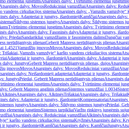
imo elementai jungtims
Atsarginės dalys: Tvirtinimo elementai jungtims
Atsarginės dalys: Movos
Redukciniai vamzdžiai
Atsarginės dalys: Reduk
 vandens cirkuliacijos sistema
Atsarginės dalys: „Vamzdis vamzdyje“ ka
inės dalys: Adapteriai ir jungtys, išardomieji
Kamščiai
Atsarginės dalys:
sistemai
Šildymo sistemos jungtys
Atsarginės dalys: Šildymo sistemos ju
žiams
Tvirtinimo elementai jungtims
Atsarginės dalys: Tvirtinimo element
nės dalys
Atsarginės dalys: Fasoninės dalys
Adapteriai ir jungtys, išardo
alys: Priedai
Sandarikliai vamzdžiams ir fasoninėms dalims
Dangčiai va
ss nerūdijantysis plienas
Geberit Mapress nerūdijantysis plienas
Atsargi
ai 1.4521
Vamzdžių įmovos
Movos
Atsarginės dalys: Movos
Redukcinia
 Trišakiai
„Vamzdis vamzdyje“ karšto vandens cirkuliacijos sistema
Ats
riai
Adapteriai ir jungtys, išardomieji
Atsarginės dalys: Adapteriai ir jun
s dalys: Jungtys
Geberit Mapress nerūdijantysis plienas, dujos
Atsarginės
žių įmovos
Movos
Atsarginės dalys: Movos
Redukciniai vamzdžiai
Atsar
sarginės dalys: Neišardomieji adapteriai
Adapteriai ir jungtys, išardomie
ys: Jungtys
Priedai, Geberit Mapress nerūdijantysis plienas
Atsarginės da
irtinimo elementai jungtims
Atsarginės dalys: Tvirtinimo elementai jun
alys: Geberit Mapress anglinis plienas
Sistemos vamzdžiai 1.0034
Siste
i
Alkūnės
Atsarginės dalys: Alkūnės
Trišakiai
Atsarginės dalys: Trišakiai
inės dalys: Adapteriai ir jungtys, išardomieji
Kompensatoriai
Atsarginės
istemos jungtys
Atsarginės dalys: Šildymo sistemos jungtys
Priedai, Geb
imo elementai jungtims
Sistemos tarpikliai
Varžtų rinkinys jungėmis suju
mzdžiai
Atsarginės dalys: Redukciniai vamzdžiai
Alkūnės
Atsarginės dal
je“ karšto vandens cirkuliacijos sistema
Kryžmės
Atsarginės dalys: K
 ir jungtys, išardomieji
Kamščiai
Atsarginės dalys: Kamščiai
Jungtys
Atsa