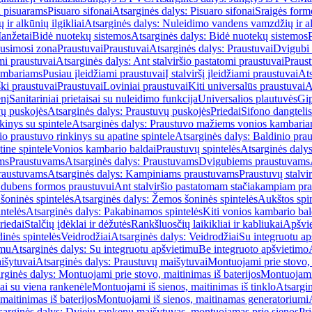
i pisuarams
Pisuaro sifonai
Atsarginės dalys: Pisuaro sifonai
Sraigės form
r alkūnių ilgikliai
Atsarginės dalys: Nuleidimo vandens vamzdžių ir alk
anžetai
Bidė nuotekų sistemos
Atsarginės dalys: Bidė nuotekų sistemos
usimosi zona
Praustuvai
Praustuvai
Atsarginės dalys: Praustuvai
Dvigubi 
mi praustuvai
Atsarginės dalys: Ant stalviršio pastatomi praustuvai
Praus
ambariams
Pusiau įleidžiami praustuvai
Į stalviršį įleidžiami praustuvai
Ats
ki praustuvai
Praustuvai
Loviniai praustuvai
Kiti universalūs praustuvai
A
enį
Sanitariniai prietaisai su nuleidimo funkcija
Universalios plautuvės
Gip
vų puskojės
Atsarginės dalys: Praustuvų puskojės
Priedai
Sifono dangtelis
inys su spintele
Atsarginės dalys: Praustuvo mažiems vonios kambariam
io praustuvo rinkinys su apatine spintele
Atsarginės dalys: Baldinio prau
tine spintele
Vonios kambario baldai
Praustuvų spintelės
Atsarginės dalys
ms
Praustuvams
Atsarginės dalys: Praustuvams
Dvigubiems praustuvams
raustuvams
Atsarginės dalys: Kampiniams praustuvams
Praustuvų stalvir
m dubens formos praustuvui
Ant stalviršio pastatomam stačiakampiam pra
šoninės spintelės
Atsarginės dalys: Žemos šoninės spintelės
Aukštos spin
ntelės
Atsarginės dalys: Pakabinamos spintelės
Kiti vonios kambario bal
riedai
Stalčių įdėklai ir dėžutės
Rankšluosčių laikikliai ir kabliukai
Apšvie
dinės spintelės
Veidrodžiai
Atsarginės dalys: Veidrodžiai
Su integruotu ap
imu
Atsarginės dalys: Su integruotu apšvietimu
Be integruoto apšvietimo
išytuvai
Atsarginės dalys: Praustuvų maišytuvai
Montuojami prie stovo, 
rginės dalys: Montuojami prie stovo, maitinimas iš baterijos
Montuojami 
ai su viena rankenėle
Montuojami iš sienos, maitinimas iš tinklo
Atsargin
maitinimas iš baterijos
Montuojami iš sienos, maitinamas generatoriumi
sarginės dalys: Dviejų rankenų maišytuvas, montuojamas prie sienos
Pri