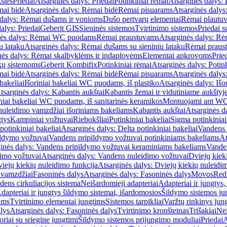
štės
Priedai
Atsarginės dalys: Priedai
Potinkiniai rėmai
Atsarginės dalys: 
ai bidė
Atsarginės dalys: Rėmai bidė
Rėmai pisuarams
Atsarginės dalys
 dalys: Rėmai dušams ir vonioms
Dušo pertvarų elementai
Rėmai plautu
alys: Priedai
Geberit GIS
Sieninės sistemos
Tvirtinimo sistemos
Priedai 
nės dalys: Rėmai WC puodams
Rėmai praustuvams
Atsarginės dalys: R
u lataku
Atsarginės dalys: Rėmai dušams su sieniniu lataku
Rėmai praust
nės dalys: Rėmai skalbyklėms ir indaplovėms
Elementai apkrovoms
Prie
ų sistemoms
Geberit Kombifix
Potinkiniai rėmai
Atsarginės dalys: Potin
ai bidė
Atsarginės dalys: Rėmai bidė
Rėmai pisuarams
Atsarginės dalys
 bakeliai
Išoriniai bakeliai WC puodams, iš plastiko
Atsarginės dalys: Išo
tsarginės dalys: Kabantis aukštai
Kabantis žemai ir vidutiniame aukštyj
iniai bakeliai WC puodams, iš sanitarinės keramikos
Montuojami ant W
nuleidimo vamzdžiai išoriniams bakeliams
Kabantis aukštai
Atsarginės d
gtys
Kampiniai vožtuvai
Riebokšliai
Potinkiniai bakeliai
Sigma potinkiniai
potinkiniai bakeliai
Atsarginės dalys: Delta potinkiniai bakeliai
Vandens 
ildymo vožtuvai
Vandens pripildymo vožtuvai potinkiniams bakeliams
At
inės dalys: Vandens pripildymo vožtuvai keraminiams bakeliams
Vanden
imo vožtuvai
Atsarginės dalys: Vandens nuleidimo vožtuvai
Dviejų kiek
iejų kiekių nuleidimo funkcija
Atsarginės dalys: Dviejų kiekių nuleidi
 vamzdžiai
Fasoninės dalys
Atsarginės dalys: Fasoninės dalys
Movos
Red
ens cirkuliacijos sistema
Neišardomieji adapteriai
Adapteriai ir jungtys,
dapteriai ir jungtys šildymo sistemai, išardomosios
Šildymo sistemos ju
ams
Tvirtinimo elementai jungtims
Sistemos tarpikliai
Varžtų rinkinys jun
lys
Atsarginės dalys: Fasoninės dalys
Tvirtinimo kronšteinas
Trišakiai
Nei
riai su sriegine jungtimi
Šildymo sistemos prijungimo moduliai
Priedai
A