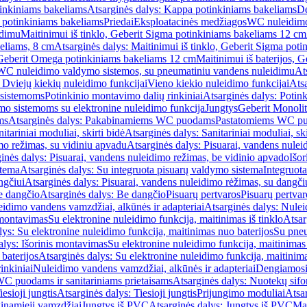
inkiniams bakeliams
Atsarginės dalys: Kappa potinkiniams bakeliams
De
e potinkiniams bakeliams
Priedai
Eksploatacinės medžiagos
WC nuleidimo
idimu
Maitinimui iš tinklo, Geberit Sigma potinkiniams bakeliams 12 cm
keliams, 8 cm
Atsarginės dalys: Maitinimui iš tinklo, Geberit Sigma pot
, Geberit Omega potinkiniams bakeliams 12 cm
Maitinimui iš baterijos, 
WC nuleidimo valdymo sistemos, su pneumatiniu vandens nuleidimu
At
 Dviejų kiekių nuleidimo funkcijai
Vieno kiekio nuleidimo funkcijai
Atsa
 sistemoms
Potinkinio montavimo dalių rinkiniai
Atsarginės dalys: Potin
o sistemoms su elektronine nuleidimo funkcija
Jungtys
Geberit Monolit
ms
Atsarginės dalys: Pakabinamiems WC puodams
Pastatomiems WC p
itariniai moduliai, skirti bidė
Atsarginės dalys: Sanitariniai moduliai, ski
mo režimas, su vidiniu apvadu
Atsarginės dalys: Pisuarai, vandens nulei
inės dalys: Pisuarai, vandens nuleidimo režimas, be vidinio apvado
Išor
stema
Atsarginės dalys: Su integruota pisuarų valdymo sistema
Integruot
ngčiui
Atsarginės dalys: Pisuarai, vandens nuleidimo rėžimas, su dangči
e dangčio
Atsarginės dalys: Be dangčio
Pisuarų pertvaros
Pisuarų pertvar
idimo vandens vamzdžiai, alkūnės ir adapteriai
Atsarginės dalys: Nulei
 montavimas
Su elektronine nuleidimo funkcija, maitinimas iš tinklo
Atsar
lys: Su elektronine nuleidimo funkcija, maitinimas nuo baterijos
Su pneu
alys: Išorinis montavimas
Su elektronine nuleidimo funkcija, maitinimas 
baterijos
Atsarginės dalys: Su elektronine nuleidimo funkcija, maitinima
inkiniai
Nuleidimo vandens vamzdžiai, alkūnės ir adapteriai
Dengiamosi
C puodams ir sanitariniams prietaisams
Atsarginės dalys: Nuotekų sif
iesioji jungtis
Atsarginės dalys: Tiesioji jungtis
Prijungimo moduliai
Atsa
ginamieji vamzdžiai
Jungtys iš PVC
Atsarginės dalys: Jungtys iš PVC
Man