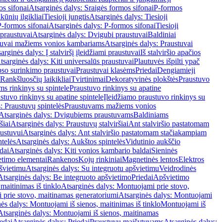
os sifonai
Atsarginės dalys: Sraigės formos sifonai
P-formos
ūnių ilgikliai
Tiesioji jungtis
Atsarginės dalys: Tiesioji
P-formos sifonai
Atsarginės dalys: P-formos sifonai
Tiesioji
praustuvai
Atsarginės dalys: Dvigubi praustuvai
Baldiniai
tuvai mažiems vonios kambariams
Atsarginės dalys: Praustuvai
arginės dalys: Į stalviršį įleidžiami praustuvai
Iš stalviršio apačios
tsarginės dalys: Kiti universalūs praustuvai
Plautuvės išpilti ypač
so surinkimo praustuvai
Praustuvai klasėms
Priedai
Dengiamieji
Rankšluosčių laikikliai
Tvirtinimai
Dekoratyvinės plokštės
Praustuvo
s rinkinys su spintele
Praustuvo rinkinys su apatine
stuvo rinkinys su apatine spintele
Įleidžiamo praustuvo rinkinys su
: Praustuvų spintelės
Praustuvams mažiems vonios
Atsarginės dalys: Dvigubiems praustuvams
Baldiniams
šiai
Atsarginės dalys: Praustuvų stalviršiai
Ant stalviršio pastatomam
ustuvui
Atsarginės dalys: Ant stalviršio pastatomam stačiakampiam
telės
Atsarginės dalys: Aukštos spintelės
Vidutinio aukščio
dai
Atsarginės dalys: Kiti vonios kambario baldai
Sieninės
timo elementai
Rankenos
Kojų rinkiniai
Magnetinės lentos
Elektros
švietimu
Atsarginės dalys: Su integruotu apšvietimu
Veidrodinės
Atsarginės dalys: Be integruoto apšvietimo
Priedai
Apšvietimo
maitinimas iš tinklo
Atsarginės dalys: Montuojami prie stovo,
prie stovo, maitinamas generatoriumi
Atsarginės dalys: Montuojami
ės dalys: Montuojami iš sienos, maitinimas iš tinklo
Montuojami iš
Atsarginės dalys: Montuojami iš sienos, maitinamas
edai
Atsarginės dalys: Priedai
Praustuvų maišytuvams
Atsarginės dalys: