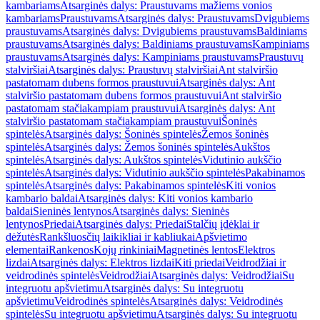
kambariams
Atsarginės dalys: Praustuvams mažiems vonios
kambariams
Praustuvams
Atsarginės dalys: Praustuvams
Dvigubiems
praustuvams
Atsarginės dalys: Dvigubiems praustuvams
Baldiniams
praustuvams
Atsarginės dalys: Baldiniams praustuvams
Kampiniams
praustuvams
Atsarginės dalys: Kampiniams praustuvams
Praustuvų
stalviršiai
Atsarginės dalys: Praustuvų stalviršiai
Ant stalviršio
pastatomam dubens formos praustuvui
Atsarginės dalys: Ant
stalviršio pastatomam dubens formos praustuvui
Ant stalviršio
pastatomam stačiakampiam praustuvui
Atsarginės dalys: Ant
stalviršio pastatomam stačiakampiam praustuvui
Šoninės
spintelės
Atsarginės dalys: Šoninės spintelės
Žemos šoninės
spintelės
Atsarginės dalys: Žemos šoninės spintelės
Aukštos
spintelės
Atsarginės dalys: Aukštos spintelės
Vidutinio aukščio
spintelės
Atsarginės dalys: Vidutinio aukščio spintelės
Pakabinamos
spintelės
Atsarginės dalys: Pakabinamos spintelės
Kiti vonios
kambario baldai
Atsarginės dalys: Kiti vonios kambario
baldai
Sieninės lentynos
Atsarginės dalys: Sieninės
lentynos
Priedai
Atsarginės dalys: Priedai
Stalčių įdėklai ir
dėžutės
Rankšluosčių laikikliai ir kabliukai
Apšvietimo
elementai
Rankenos
Kojų rinkiniai
Magnetinės lentos
Elektros
lizdai
Atsarginės dalys: Elektros lizdai
Kiti priedai
Veidrodžiai ir
veidrodinės spintelės
Veidrodžiai
Atsarginės dalys: Veidrodžiai
Su
integruotu apšvietimu
Atsarginės dalys: Su integruotu
apšvietimu
Veidrodinės spintelės
Atsarginės dalys: Veidrodinės
spintelės
Su integruotu apšvietimu
Atsarginės dalys: Su integruotu