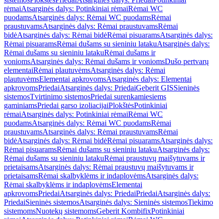
rėmai
Atsarginės dalys: Potinkiniai rėmai
Rėmai WC
puodams
Atsarginės dalys: Rėmai WC puodams
Rėmai
praustuvams
Atsarginės dalys: Rėmai praustuvams
Rėmai
bidė
Atsarginės dalys: Rėmai bidė
Rėmai pisuarams
Atsarginės dalys:
Rėmai pisuarams
Rėmai dušams su sieniniu lataku
Atsarginės dalys:
Rėmai dušams su sieniniu lataku
Rėmai dušams ir
vonioms
Atsarginės dalys: Rėmai dušams ir vonioms
Dušo pertvarų
elementai
Rėmai plautuvėms
Atsarginės dalys: Rėmai
plautuvėms
Elementai apkrovoms
Atsarginės dalys: Elementai
apkrovoms
Priedai
Atsarginės dalys: Priedai
Geberit GIS
Sieninės
sistemos
Tvirtinimo sistemos
Priedai surenkamiesiems
gaminiams
Priedai garso izoliacijai
Plokštės
Potinkiniai
rėmai
Atsarginės dalys: Potinkiniai rėmai
Rėmai WC
puodams
Atsarginės dalys: Rėmai WC puodams
Rėmai
praustuvams
Atsarginės dalys: Rėmai praustuvams
Rėmai
bidė
Atsarginės dalys: Rėmai bidė
Rėmai pisuarams
Atsarginės dalys:
Rėmai pisuarams
Rėmai dušams su sieniniu lataku
Atsarginės dalys:
Rėmai dušams su sieniniu lataku
Rėmai praustuvų maišytuvams ir
prietaisams
Atsarginės dalys: Rėmai praustuvų maišytuvams ir
prietaisams
Rėmai skalbyklėms ir indaplovėms
Atsarginės dalys:
Rėmai skalbyklėms ir indaplovėms
Elementai
apkrovoms
Priedai
Atsarginės dalys: Priedai
Priedai
Atsarginės dalys:
Priedai
Sieninės sistemos
Atsarginės dalys: Sieninės sistemos
Tiekimo
sistemoms
Nuotekų sistemoms
Geberit Kombifix
Potinkiniai