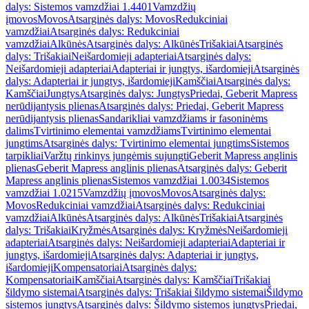
dalys: Sistemos vamzdžiai 1.4401
Vamzdžių
įmovos
Movos
Atsarginės dalys: Movos
Redukciniai
vamzdžiai
Atsarginės dalys: Redukciniai
vamzdžiai
Alkūnės
Atsarginės dalys: Alkūnės
Trišakiai
Atsarginės
dalys: Trišakiai
Neišardomieji adapteriai
Atsarginės dalys:
Neišardomieji adapteriai
Adapteriai ir jungtys, išardomieji
Atsarginės
dalys: Adapteriai ir jungtys, išardomieji
Kamščiai
Atsarginės dalys:
Kamščiai
Jungtys
Atsarginės dalys: Jungtys
Priedai, Geberit Mapress
nerūdijantysis plienas
Atsarginės dalys: Priedai, Geberit Mapress
nerūdijantysis plienas
Sandarikliai vamzdžiams ir fasoninėms
dalims
Tvirtinimo elementai vamzdžiams
Tvirtinimo elementai
jungtims
Atsarginės dalys: Tvirtinimo elementai jungtims
Sistemos
tarpikliai
Varžtų rinkinys jungėmis sujungti
Geberit Mapress anglinis
plienas
Geberit Mapress anglinis plienas
Atsarginės dalys: Geberit
Mapress anglinis plienas
Sistemos vamzdžiai 1.0034
Sistemos
vamzdžiai 1.0215
Vamzdžių įmovos
Movos
Atsarginės dalys:
Movos
Redukciniai vamzdžiai
Atsarginės dalys: Redukciniai
vamzdžiai
Alkūnės
Atsarginės dalys: Alkūnės
Trišakiai
Atsarginės
dalys: Trišakiai
Kryžmės
Atsarginės dalys: Kryžmės
Neišardomieji
adapteriai
Atsarginės dalys: Neišardomieji adapteriai
Adapteriai ir
jungtys, išardomieji
Atsarginės dalys: Adapteriai ir jungtys,
išardomieji
Kompensatoriai
Atsarginės dalys:
Kompensatoriai
Kamščiai
Atsarginės dalys: Kamščiai
Trišakiai
šildymo sistemai
Atsarginės dalys: Trišakiai šildymo sistemai
Šildymo
sistemos jungtys
Atsarginės dalys: Šildymo sistemos jungtys
Priedai,