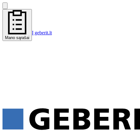
Į geberit.lt
Mano sąrašai