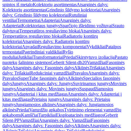
spintos iš metalo
Kolektorių asortimentas
Atsarginės dalys:
Kolektorių asortimentas
Grindinio šildymo kolektoriai
Atsarginės
dalys: Grindinio šildymo kolektoriai
Rutuliniai
ventiliai
Termometrai
Adapteriai
Atsarginės dalys:
Adapteriai
Kolektoriaus jungtys
Sparčiojo išleidimo vožtuvai
Srauto
dalytuvai
Temperatūros reguliavimo blokai
Atsarginės dalys:
Temperatūros reguliavimo blokai
Radiatorių kontūrų
kolektoriai
Atsarginės dalys: Radiatorių kontūrų
kolektoriai
Apvadai
Reguliavimo komponentai
Vykdikliai
Patalpos
termostatai
Pagrindiniai valdikliai
Ryšio
moduliai
Jutikliai
Transformatoriai
Priedai
Skirstytuvo izoliacija
Pastato
nuotekų šalinimo sistemos
Geberit Silent-db20
Vamzdžiai
Fasoninės
dalys
Atsarginės dalys: Fasoninės dalys
Alkūnės
Trišakiai
Atsarginės
dalys: Trišakiai
Redukciniai vamzdžiai
Pravalos
Atsarginės dalys:
Pravalos
SuperTube fasoninės dalys
Alkūnės
Specialios fasoninės
dalys
Jungtys
Atsarginės dalys: Jungtys
Suvirinamos jungtys
Movinės
jungtys
Atsarginės dalys: Movinės jungtys
Suspaudžiamosios
jungtys
Adapteriai į kitas medžiagas
Atsarginės dalys: Adapteriai į
kitas medžiagas
Prietaisų jungtys
Atsarginės dalys: Prietaisų
jungtys
Jungiamosios alkūnės
Atsarginės dalys: Jungiamosios
alkūnės
Priedai
Vamzdžių apkabos
Tvirtinimo elementai vamzdžių
apkaboms
Kamščiai
Tarpikliai
Eksploatacinės medžiagos
Geberit
Silent-PP
Vamzdžiai
Atsarginės dalys: Vamzdžiai
Fasoninės
dalys
Atsarginės dalys: Fasoninės dalys
Alkūnės
Atsarginės dalys:
Alkūnės
Trišakiai
Atsarginės dalys: Trišakiai
Redukciniai