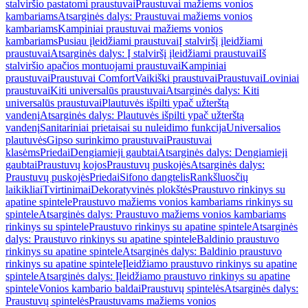
stalviršio pastatomi praustuvai
Praustuvai mažiems vonios
kambariams
Atsarginės dalys: Praustuvai mažiems vonios
kambariams
Kampiniai praustuvai mažiems vonios
kambariams
Pusiau įleidžiami praustuvai
Į stalviršį įleidžiami
praustuvai
Atsarginės dalys: Į stalviršį įleidžiami praustuvai
Iš
stalviršio apačios montuojami praustuvai
Kampiniai
praustuvai
Praustuvai Comfort
Vaikiški praustuvai
Praustuvai
Loviniai
praustuvai
Kiti universalūs praustuvai
Atsarginės dalys: Kiti
universalūs praustuvai
Plautuvės išpilti ypač užterštą
vandenį
Atsarginės dalys: Plautuvės išpilti ypač užterštą
vandenį
Sanitariniai prietaisai su nuleidimo funkcija
Universalios
plautuvės
Gipso surinkimo praustuvai
Praustuvai
klasėms
Priedai
Dengiamieji gaubtai
Atsarginės dalys: Dengiamieji
gaubtai
Praustuvų kojos
Praustuvų puskojės
Atsarginės dalys:
Praustuvų puskojės
Priedai
Sifono dangtelis
Rankšluosčių
laikikliai
Tvirtinimai
Dekoratyvinės plokštės
Praustuvo rinkinys su
apatine spintele
Praustuvo mažiems vonios kambariams rinkinys su
spintele
Atsarginės dalys: Praustuvo mažiems vonios kambariams
rinkinys su spintele
Praustuvo rinkinys su apatine spintele
Atsarginės
dalys: Praustuvo rinkinys su apatine spintele
Baldinio praustuvo
rinkinys su apatine spintele
Atsarginės dalys: Baldinio praustuvo
rinkinys su apatine spintele
Įleidžiamo praustuvo rinkinys su apatine
spintele
Atsarginės dalys: Įleidžiamo praustuvo rinkinys su apatine
spintele
Vonios kambario baldai
Praustuvų spintelės
Atsarginės dalys:
Praustuvų spintelės
Praustuvams mažiems vonios