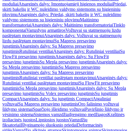
moduliai
Atsarginės dalys: Įmontuojamieji higienos moduliai
Priedai,
skirti bakelių ir WC nuleidimo valdymo sistemoms su higieniniu
plovimu
Atsarginės dalys: Priedai, skirti bakelių ir WC nuleidimo
valdymo sistemoms su higieniniu plovimu
Maitinimo
transformatoriai
Atsarginės dalys: Maitinimo transformatoriai
Tinklo
komponentai
Vamzdynų armatūros
Vožtuvai su statmenuoju lizdu
paslėptam montavimui
Atsarginės dalys: Vožtuvai su statmenuoju
lizdu paslėptam montavimui
Su Mapress presavimo
jungtimis
Atsarginės dalys: Su Mapress presavimo
jungtimis
Rutuliniai ventiliai
Atsarginės dalys: Rutuliniai ventiliai
Su
FlowFit presavimo jungtimis
Atsarginės dalys: Su FlowFit
presavimo jungtimis
Su Mepla presavimo jungtimis
Atsarginės dalys:
Su Mepla presavimo jungtimis
Su Mapress presavimo
jungtimis
Atsarginės dalys: Su Mapress presavimo
jungtimis
Rutuliniai ventiliai paslėptam montavimui
Atsarginės dalys:
Rutuliniai ventiliai paslėptam montavimui
Su FlowFit presavimo
jungtimis
Su Mepla presavimo jungtimis
Atsarginės dalys: Su Mepla
presavimo jungtimis
Su Volex presavimo jungtimis
Su jungtimis
Compact
Atsarginės dalys: Su jungtimis Compact
Atgaliniai
vožtuvai
Su Mapress presavimo jungtimis
Oro šalinimo vožtuvai
šildymo sistemai
Sparčiojo išleidimo vožtuvai
Paviršinio šildymo ir
vėsinimo sistema
Sistemos vamzdžiai
Įrengimo medžiagos
Kraštinės
izoliacinės juostos
Lipniosios juostos
Vamzdžių
fiksatoriai
Išlyginamojo sluoksnio priedai
Deformacinės
siūlės
Vamzdžio alkūnės atramos
Skirstomosios spintos
Skirstomosios