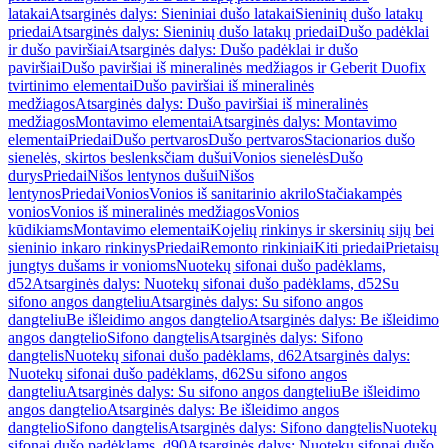
latakai
Atsarginės dalys: Sieniniai dušo latakai
Sieninių dušo latakų
priedai
Atsarginės dalys: Sieninių dušo latakų priedai
Dušo padėklai
ir dušo paviršiai
Atsarginės dalys: Dušo padėklai ir dušo
paviršiai
Dušo paviršiai iš mineralinės medžiagos ir Geberit Duofix
tvirtinimo elementai
Dušo paviršiai iš mineralinės
medžiagos
Atsarginės dalys: Dušo paviršiai iš mineralinės
medžiagos
Montavimo elementai
Atsarginės dalys: Montavimo
elementai
Priedai
Dušo pertvaros
Dušo pertvaros
Stacionarios dušo
sienelės, skirtos beslenksčiam dušui
Vonios sienelės
Dušo
durys
Priedai
Nišos lentynos dušui
Nišos
lentynos
Priedai
Vonios
Vonios iš sanitarinio akrilo
Stačiakampės
vonios
Vonios iš mineralinės medžiagos
Vonios
kūdikiams
Montavimo elementai
Kojelių rinkinys ir skersinių sijų bei
sieninio inkaro rinkinys
Priedai
Remonto rinkiniai
Kiti priedai
Prietaisų
jungtys dušams ir vonioms
Nuotekų sifonai dušo padėklams,
d52
Atsarginės dalys: Nuotekų sifonai dušo padėklams, d52
Su
sifono angos dangteliu
Atsarginės dalys: Su sifono angos
dangteliu
Be išleidimo angos dangtelio
Atsarginės dalys: Be išleidimo
angos dangtelio
Sifono dangtelis
Atsarginės dalys: Sifono
dangtelis
Nuotekų sifonai dušo padėklams, d62
Atsarginės dalys:
Nuotekų sifonai dušo padėklams, d62
Su sifono angos
dangteliu
Atsarginės dalys: Su sifono angos dangteliu
Be išleidimo
angos dangtelio
Atsarginės dalys: Be išleidimo angos
dangtelio
Sifono dangtelis
Atsarginės dalys: Sifono dangtelis
Nuotekų
sifonai dušo padėklams, d90
Atsarginės dalys: Nuotekų sifonai dušo