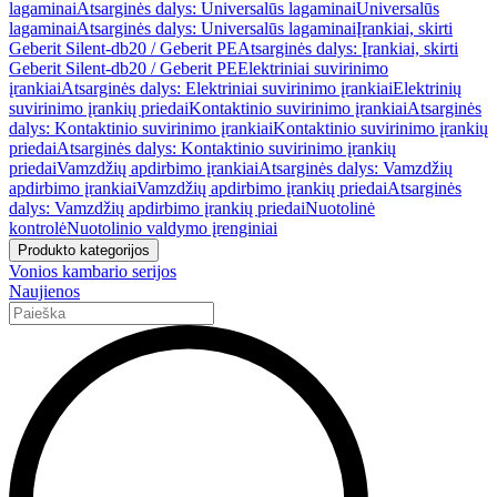
lagaminai
Atsarginės dalys: Universalūs lagaminai
Universalūs
lagaminai
Atsarginės dalys: Universalūs lagaminai
Įrankiai, skirti
Geberit Silent-db20 / Geberit PE
Atsarginės dalys: Įrankiai, skirti
Geberit Silent-db20 / Geberit PE
Elektriniai suvirinimo
įrankiai
Atsarginės dalys: Elektriniai suvirinimo įrankiai
Elektrinių
suvirinimo įrankių priedai
Kontaktinio suvirinimo įrankiai
Atsarginės
dalys: Kontaktinio suvirinimo įrankiai
Kontaktinio suvirinimo įrankių
priedai
Atsarginės dalys: Kontaktinio suvirinimo įrankių
priedai
Vamzdžių apdirbimo įrankiai
Atsarginės dalys: Vamzdžių
apdirbimo įrankiai
Vamzdžių apdirbimo įrankių priedai
Atsarginės
dalys: Vamzdžių apdirbimo įrankių priedai
Nuotolinė
kontrolė
Nuotolinio valdymo įrenginiai
Produkto kategorijos
Vonios kambario serijos
Naujienos