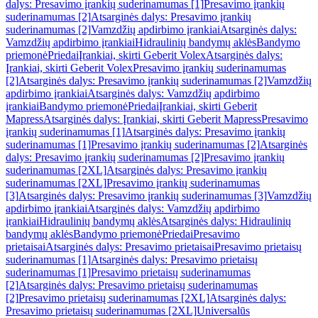
dalys: Presavimo įrankių suderinamumas [1]
Presavimo įrankių
suderinamumas [2]
Atsarginės dalys: Presavimo įrankių
suderinamumas [2]
Vamzdžių apdirbimo įrankiai
Atsarginės dalys:
Vamzdžių apdirbimo įrankiai
Hidraulinių bandymų aklės
Bandymo
priemonė
Priedai
Įrankiai, skirti Geberit Volex
Atsarginės dalys:
Įrankiai, skirti Geberit Volex
Presavimo įrankių suderinamumas
[2]
Atsarginės dalys: Presavimo įrankių suderinamumas [2]
Vamzdžių
apdirbimo įrankiai
Atsarginės dalys: Vamzdžių apdirbimo
įrankiai
Bandymo priemonė
Priedai
Įrankiai, skirti Geberit
Mapress
Atsarginės dalys: Įrankiai, skirti Geberit Mapress
Presavimo
įrankių suderinamumas [1]
Atsarginės dalys: Presavimo įrankių
suderinamumas [1]
Presavimo įrankių suderinamumas [2]
Atsarginės
dalys: Presavimo įrankių suderinamumas [2]
Presavimo įrankių
suderinamumas [2XL]
Atsarginės dalys: Presavimo įrankių
suderinamumas [2XL]
Presavimo įrankių suderinamumas
[3]
Atsarginės dalys: Presavimo įrankių suderinamumas [3]
Vamzdžių
apdirbimo įrankiai
Atsarginės dalys: Vamzdžių apdirbimo
įrankiai
Hidraulinių bandymų aklės
Atsarginės dalys: Hidraulinių
bandymų aklės
Bandymo priemonė
Priedai
Presavimo
prietaisai
Atsarginės dalys: Presavimo prietaisai
Presavimo prietaisų
suderinamumas [1]
Atsarginės dalys: Presavimo prietaisų
suderinamumas [1]
Presavimo prietaisų suderinamumas
[2]
Atsarginės dalys: Presavimo prietaisų suderinamumas
[2]
Presavimo prietaisų suderinamumas [2XL]
Atsarginės dalys:
Presavimo prietaisų suderinamumas [2XL]
Universalūs