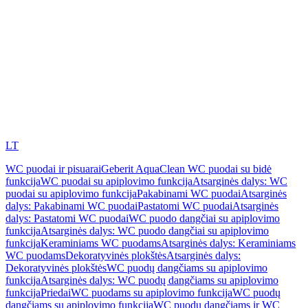
LT
WC puodai ir pisuarai
Geberit AquaClean WC puodai su bidė
funkcija
WC puodai su apiplovimo funkcija
Atsarginės dalys: WC
puodai su apiplovimo funkcija
Pakabinami WC puodai
Atsarginės
dalys: Pakabinami WC puodai
Pastatomi WC puodai
Atsarginės
dalys: Pastatomi WC puodai
WC puodo dangčiai su apiplovimo
funkcija
Atsarginės dalys: WC puodo dangčiai su apiplovimo
funkcija
Keraminiams WC puodams
Atsarginės dalys: Keraminiams
WC puodams
Dekoratyvinės plokštės
Atsarginės dalys:
Dekoratyvinės plokštės
WC puodų dangčiams su apiplovimo
funkcija
Atsarginės dalys: WC puodų dangčiams su apiplovimo
funkcija
Priedai
WC puodams su apiplovimo funkcija
WC puodų
dangčiams su apiplovimo funkcija
WC puodų dangčiams ir WC