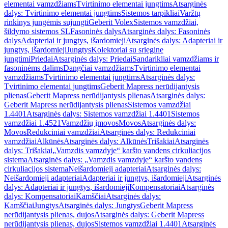
elementai vamzdžiams
Tvirtinimo elementai jungtims
Atsarginės
dalys: Tvirtinimo elementai jungtims
Sistemos tarpikliai
Varžtų
rinkinys jungėmis sujungti
Geberit Volex
Sistemos vamzdžiai,
šildymo sistemos SL
Fasoninės dalys
Atsarginės dalys: Fasoninės
dalys
Adapteriai ir jungtys, išardomieji
Atsarginės dalys: Adapteriai ir
jungtys, išardomieji
Jungtys
Kolektoriai su sriegine
jungtimi
Priedai
Atsarginės dalys: Priedai
Sandarikliai vamzdžiams ir
fasoninėms dalims
Dangčiai vamzdžiams
Tvirtinimo elementai
vamzdžiams
Tvirtinimo elementai jungtims
Atsarginės dalys:
Tvirtinimo elementai jungtims
Geberit Mapress nerūdijantysis
plienas
Geberit Mapress nerūdijantysis plienas
Atsarginės dalys:
Geberit Mapress nerūdijantysis plienas
Sistemos vamzdžiai
1.4401
Atsarginės dalys: Sistemos vamzdžiai 1.4401
Sistemos
vamzdžiai 1.4521
Vamzdžių įmovos
Movos
Atsarginės dalys:
Movos
Redukciniai vamzdžiai
Atsarginės dalys: Redukciniai
vamzdžiai
Alkūnės
Atsarginės dalys: Alkūnės
Trišakiai
Atsarginės
dalys: Trišakiai
„Vamzdis vamzdyje“ karšto vandens cirkuliacijos
sistema
Atsarginės dalys: „Vamzdis vamzdyje“ karšto vandens
cirkuliacijos sistema
Neišardomieji adapteriai
Atsarginės dalys:
Neišardomieji adapteriai
Adapteriai ir jungtys, išardomieji
Atsarginės
dalys: Adapteriai ir jungtys, išardomieji
Kompensatoriai
Atsarginės
dalys: Kompensatoriai
Kamščiai
Atsarginės dalys:
Kamščiai
Jungtys
Atsarginės dalys: Jungtys
Geberit Mapress
nerūdijantysis plienas, dujos
Atsarginės dalys: Geberit Mapress
nerūdijantysis plienas, dujos
Sistemos vamzdžiai 1.4401
Atsarginės