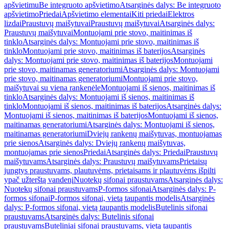
apšvietimu
Be integruoto apšvietimo
Atsarginės dalys: Be integruoto
apšvietimo
Priedai
Apšvietimo elementai
Kiti priedai
Elektros
lizdai
Praustuvų maišytuvai
Praustuvų maišytuvai
Atsarginės dalys:
Praustuvų maišytuvai
Montuojami prie stovo, maitinimas iš
tinklo
Atsarginės dalys: Montuojami prie stovo, maitinimas iš
tinklo
Montuojami prie stovo, maitinimas iš baterijos
Atsarginės
dalys: Montuojami prie stovo, maitinimas iš baterijos
Montuojami
prie stovo, maitinamas generatoriumi
Atsarginės dalys: Montuojami
prie stovo, maitinamas generatoriumi
Montuojami prie stovo,
maišytuvai su viena rankenėle
Montuojami iš sienos, maitinimas iš
tinklo
Atsarginės dalys: Montuojami iš sienos, maitinimas iš
tinklo
Montuojami iš sienos, maitinimas iš baterijos
Atsarginės dalys:
Montuojami iš sienos, maitinimas iš baterijos
Montuojami iš sienos,
maitinamas generatoriumi
Atsarginės dalys: Montuojami iš sienos,
maitinamas generatoriumi
Dviejų rankenų maišytuvas, montuojamas
prie sienos
Atsarginės dalys: Dviejų rankenų maišytuvas,
montuojamas prie sienos
Priedai
Atsarginės dalys: Priedai
Praustuvų
maišytuvams
Atsarginės dalys: Praustuvų maišytuvams
Prietaisų
jungtys praustuvams, plautuvėms, prietaisams ir plautuvėms išpilti
ypač užterštą vandenį
Nuotekų sifonai praustuvams
Atsarginės dalys:
Nuotekų sifonai praustuvams
P-formos sifonai
Atsarginės dalys: P-
formos sifonai
P-formos sifonai, vietą taupantis modelis
Atsarginės
dalys: P-formos sifonai, vietą taupantis modelis
Butelinis sifonai
praustuvams
Atsarginės dalys: Butelinis sifonai
praustuvams
Buteliniai sifonai praustuvams, vietą taupantis