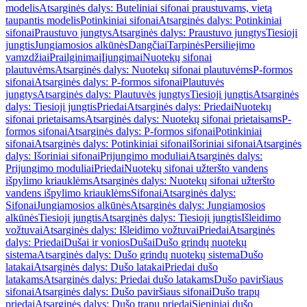
modelis
Atsarginės dalys: Buteliniai sifonai praustuvams, vietą
taupantis modelis
Potinkiniai sifonai
Atsarginės dalys: Potinkiniai
sifonai
Praustuvo jungtys
Atsarginės dalys: Praustuvo jungtys
Tiesioji
jungtis
Jungiamosios alkūnės
Dangčiai
Tarpinės
Persiliejimo
vamzdžiai
Prailginimai
Įjungimai
Nuotekų sifonai
plautuvėms
Atsarginės dalys: Nuotekų sifonai plautuvėms
P-formos
sifonai
Atsarginės dalys: P-formos sifonai
Plautuvės
jungtys
Atsarginės dalys: Plautuvės jungtys
Tiesioji jungtis
Atsarginės
dalys: Tiesioji jungtis
Priedai
Atsarginės dalys: Priedai
Nuotekų
sifonai prietaisams
Atsarginės dalys: Nuotekų sifonai prietaisams
P-
formos sifonai
Atsarginės dalys: P-formos sifonai
Potinkiniai
sifonai
Atsarginės dalys: Potinkiniai sifonai
Išoriniai sifonai
Atsarginės
dalys: Išoriniai sifonai
Prijungimo moduliai
Atsarginės dalys:
Prijungimo moduliai
Priedai
Nuotekų sifonai užteršto vandens
išpylimo kriauklėms
Atsarginės dalys: Nuotekų sifonai užteršto
vandens išpylimo kriauklėms
Sifonai
Atsarginės dalys:
Sifonai
Jungiamosios alkūnės
Atsarginės dalys: Jungiamosios
alkūnės
Tiesioji jungtis
Atsarginės dalys: Tiesioji jungtis
Išleidimo
vožtuvai
Atsarginės dalys: Išleidimo vožtuvai
Priedai
Atsarginės
dalys: Priedai
Dušai ir vonios
Dušai
Dušo grindų nuotekų
sistema
Atsarginės dalys: Dušo grindų nuotekų sistema
Dušo
latakai
Atsarginės dalys: Dušo latakai
Priedai dušo
latakams
Atsarginės dalys: Priedai dušo latakams
Dušo paviršiaus
sifonai
Atsarginės dalys: Dušo paviršiaus sifonai
Dušo trapų
priedai
Atsarginės dalys: Dušo trapų priedai
Sieniniai dušo