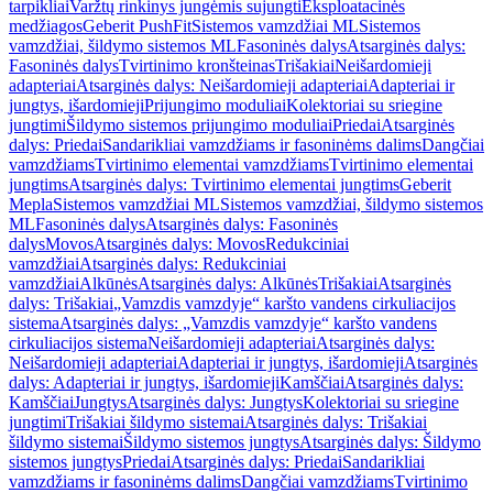
tarpikliai
Varžtų rinkinys jungėmis sujungti
Eksploatacinės
medžiagos
Geberit PushFit
Sistemos vamzdžiai ML
Sistemos
vamzdžiai, šildymo sistemos ML
Fasoninės dalys
Atsarginės dalys:
Fasoninės dalys
Tvirtinimo kronšteinas
Trišakiai
Neišardomieji
adapteriai
Atsarginės dalys: Neišardomieji adapteriai
Adapteriai ir
jungtys, išardomieji
Prijungimo moduliai
Kolektoriai su sriegine
jungtimi
Šildymo sistemos prijungimo moduliai
Priedai
Atsarginės
dalys: Priedai
Sandarikliai vamzdžiams ir fasoninėms dalims
Dangčiai
vamzdžiams
Tvirtinimo elementai vamzdžiams
Tvirtinimo elementai
jungtims
Atsarginės dalys: Tvirtinimo elementai jungtims
Geberit
Mepla
Sistemos vamzdžiai ML
Sistemos vamzdžiai, šildymo sistemos
ML
Fasoninės dalys
Atsarginės dalys: Fasoninės
dalys
Movos
Atsarginės dalys: Movos
Redukciniai
vamzdžiai
Atsarginės dalys: Redukciniai
vamzdžiai
Alkūnės
Atsarginės dalys: Alkūnės
Trišakiai
Atsarginės
dalys: Trišakiai
„Vamzdis vamzdyje“ karšto vandens cirkuliacijos
sistema
Atsarginės dalys: „Vamzdis vamzdyje“ karšto vandens
cirkuliacijos sistema
Neišardomieji adapteriai
Atsarginės dalys:
Neišardomieji adapteriai
Adapteriai ir jungtys, išardomieji
Atsarginės
dalys: Adapteriai ir jungtys, išardomieji
Kamščiai
Atsarginės dalys:
Kamščiai
Jungtys
Atsarginės dalys: Jungtys
Kolektoriai su sriegine
jungtimi
Trišakiai šildymo sistemai
Atsarginės dalys: Trišakiai
šildymo sistemai
Šildymo sistemos jungtys
Atsarginės dalys: Šildymo
sistemos jungtys
Priedai
Atsarginės dalys: Priedai
Sandarikliai
vamzdžiams ir fasoninėms dalims
Dangčiai vamzdžiams
Tvirtinimo