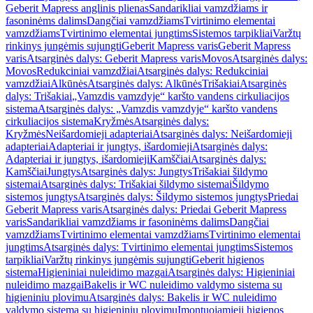
Geberit Mapress anglinis plienas
Sandarikliai vamzdžiams ir
fasoninėms dalims
Dangčiai vamzdžiams
Tvirtinimo elementai
vamzdžiams
Tvirtinimo elementai jungtims
Sistemos tarpikliai
Varžtų
rinkinys jungėmis sujungti
Geberit Mapress varis
Geberit Mapress
varis
Atsarginės dalys: Geberit Mapress varis
Movos
Atsarginės dalys:
Movos
Redukciniai vamzdžiai
Atsarginės dalys: Redukciniai
vamzdžiai
Alkūnės
Atsarginės dalys: Alkūnės
Trišakiai
Atsarginės
dalys: Trišakiai
„Vamzdis vamzdyje“ karšto vandens cirkuliacijos
sistema
Atsarginės dalys: „Vamzdis vamzdyje“ karšto vandens
cirkuliacijos sistema
Kryžmės
Atsarginės dalys:
Kryžmės
Neišardomieji adapteriai
Atsarginės dalys: Neišardomieji
adapteriai
Adapteriai ir jungtys, išardomieji
Atsarginės dalys:
Adapteriai ir jungtys, išardomieji
Kamščiai
Atsarginės dalys:
Kamščiai
Jungtys
Atsarginės dalys: Jungtys
Trišakiai šildymo
sistemai
Atsarginės dalys: Trišakiai šildymo sistemai
Šildymo
sistemos jungtys
Atsarginės dalys: Šildymo sistemos jungtys
Priedai
Geberit Mapress varis
Atsarginės dalys: Priedai Geberit Mapress
varis
Sandarikliai vamzdžiams ir fasoninėms dalims
Dangčiai
vamzdžiams
Tvirtinimo elementai vamzdžiams
Tvirtinimo elementai
jungtims
Atsarginės dalys: Tvirtinimo elementai jungtims
Sistemos
tarpikliai
Varžtų rinkinys jungėmis sujungti
Geberit higienos
sistema
Higieniniai nuleidimo mazgai
Atsarginės dalys: Higieniniai
nuleidimo mazgai
Bakelis ir WC nuleidimo valdymo sistema su
higieniniu plovimu
Atsarginės dalys: Bakelis ir WC nuleidimo
valdymo sistema su higieniniu plovimu
Įmontuojamieji higienos