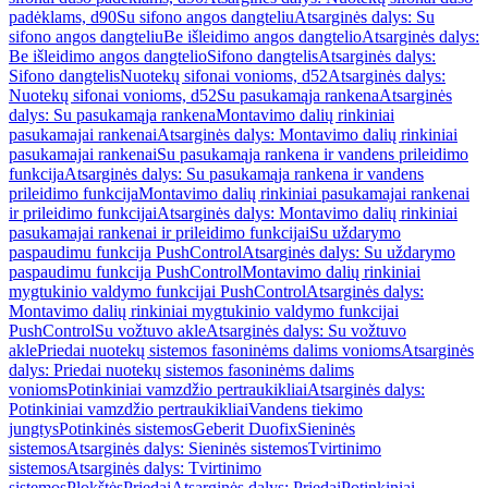
padėklams, d90
Su sifono angos dangteliu
Atsarginės dalys: Su
sifono angos dangteliu
Be išleidimo angos dangtelio
Atsarginės dalys:
Be išleidimo angos dangtelio
Sifono dangtelis
Atsarginės dalys:
Sifono dangtelis
Nuotekų sifonai vonioms, d52
Atsarginės dalys:
Nuotekų sifonai vonioms, d52
Su pasukamąja rankena
Atsarginės
dalys: Su pasukamąja rankena
Montavimo dalių rinkiniai
pasukamajai rankenai
Atsarginės dalys: Montavimo dalių rinkiniai
pasukamajai rankenai
Su pasukamąja rankena ir vandens prileidimo
funkcija
Atsarginės dalys: Su pasukamąja rankena ir vandens
prileidimo funkcija
Montavimo dalių rinkiniai pasukamajai rankenai
ir prileidimo funkcijai
Atsarginės dalys: Montavimo dalių rinkiniai
pasukamajai rankenai ir prileidimo funkcijai
Su uždarymo
paspaudimu funkcija PushControl
Atsarginės dalys: Su uždarymo
paspaudimu funkcija PushControl
Montavimo dalių rinkiniai
mygtukinio valdymo funkcijai PushControl
Atsarginės dalys:
Montavimo dalių rinkiniai mygtukinio valdymo funkcijai
PushControl
Su vožtuvo akle
Atsarginės dalys: Su vožtuvo
akle
Priedai nuotekų sistemos fasoninėms dalims vonioms
Atsarginės
dalys: Priedai nuotekų sistemos fasoninėms dalims
vonioms
Potinkiniai vamzdžio pertraukikliai
Atsarginės dalys:
Potinkiniai vamzdžio pertraukikliai
Vandens tiekimo
jungtys
Potinkinės sistemos
Geberit Duofix
Sieninės
sistemos
Atsarginės dalys: Sieninės sistemos
Tvirtinimo
sistemos
Atsarginės dalys: Tvirtinimo
sistemos
Plokštės
Priedai
Atsarginės dalys: Priedai
Potinkiniai