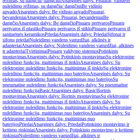
rėžimas, su dangčiu/ dangčiui
Atsarginės dalys: Pisuarai, vandens
nuleidimo rėžimas, su dangčiu/ dangčiui
Be vidinio
apvado
Atsarginės dalys: Be vidinio apvado
Pisuarai,
bevandeniai
Atsarginės dalys: Pisuarai, bevandeniai
Be
dangčio
Atsarginės dalys: Be dangčio
Pisuarų pertvaros
Pisuarų
pertvaros iš plastiko
Pisuarų pertvaros iš stiklo
Pisuarų pertvaros iš
sanitarinės keramikos
Priedai
Atsarginės dalys: Priedai
Sifonai ir
sifonų priedai
Nuleidimo vandens vamzdžiai, alkūnės ir
adapteriai
Atsarginės dalys: Nuleidimo vandens vamzdžiai, alkūnės
ir adapteriai
Tvirtinimai
Pisuarų valdymo sistemos
Potinkinis
montavimas
Atsarginės dalys: Potinkinis montavimas
Su elektronine
nuleidimo funkcija, maitinimas iš tinklo
Atsarginės dalys: Su
elektronine nuleidimo funkcija, maitinimas iš tinklo
Su elektronine
nuleidimo funkcija, maitinimas nuo baterijos
Atsarginės dalys: Su
elektronine nuleidimo funkcija, maitinimas nuo baterijos
Su
pneumatine nuleidimo funkcija
Atsarginės dalys: Su pneumatine
nuleidimo funkcija
Basic
Atsarginės dalys: Basic
Išorinis
montavimas
Atsarginės dalys: Išorinis montavimas
Su elektronine
nuleidimo funkcija, maitinimas iš tinklo
Atsarginės dalys: Su
elektronine nuleidimo funkcija, maitinimas iš tinklo
Su elektronine
nuleidimo funkcija, maitinimas nuo baterijos
Atsarginės dalys: Su
elektronine nuleidimo funkcija, maitinimas nuo
baterijos
Priedai
Atsarginės dalys: Priedai
Potinkinio montavimo ir
keitimo rinkiniai
Atsarginės dalys: Potinkinio montavimo ir keitimo
rinkiniai
Nuleidimo vandens vamzdžiai, alkūnės ir