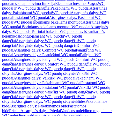
puodams su apiplovimo funkcija
Eksploatacinės medžiagos
WC
puodai ir WC puodų dangčiai
Pakabinami WC puodai
Atsarginės
dalys: Pakabinami WC puodai
WC puodai
Atsarginės dalys: WC
puodai
Pastatomi WC puodai
Atsarginės dalys: Pastatomi WC
puodai
WC puodai išoriniams bakeliams montuoti
Atsarginės dalys:
WC puodai išoriniams bakeliams montuoti
WC puodai
Atsarginės
dalys: WC puodai
Išoriniai bakeliai WC puodams, iš sanitarinės
keramikos
Montuojami ant WC puodų
WC puodų
dangčiai
Atsarginės dalys: WC puodų dangčiai
WC puodų
dangčiai
Atsarginės dalys: WC puodų dangčiai
Comfort WC
puodai
Atsarginės dalys: Comfort WC puodai
Paaukštinti WC
puodai
Atsarginės dalys: Paaukštinti WC puodai
Pailginti WC
puodai
Atsarginės dalys: Pailginti WC puodai
Comfort WC puodų
dangčiai
Atsarginės dalys: Comfort WC puodų dangčiai
WC puodų
dangčiai
Atsarginės dalys: WC puodų dangčiai
WC puodų
sėdynės
Atsarginės dalys: WC puodų sėdynės
Vaikiški WC
puodai
Atsarginės dalys: Vaikiški WC puodai
Pakabinami WC
puodai
Atsarginės dalys: Pakabinami WC puodai
Pastatomi WC
puodai
Atsarginės dalys: Pastatomi WC puodai
Vaikiški WC puodų
dangčiai
Atsarginės dalys: Vaikiški WC puodų dangčiai
WC puodų
dangčiai
Atsarginės dalys: WC puodų dangčiai
WC puodų
sėdynės
Atsarginės dalys: WC puodų sėdynės
Bidės
Pakabinamos
bidė
Atsarginės dalys: Pakabinamos bidė
Pastatomos
bidė
Priedai
Atsarginės dalys: Priedai
Vandens nuleidimo mygtukai ir
WC nuleidimo valdymo sistemos
Vandens nuleidimo