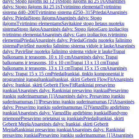
dalys: Stogo įlajoms iki 12 l/s
Stogo įlajoms iki 25 l/s
Atsarginės
dalys: Stogo įlajoms iki 25 l/s
Tvirtinimo elementai
Tvirtinimo
sistema d40–200
Tvirtinimo sistema d250–315
Priedai
Atsarginės
dalys: Priedai
Stogo įlajoms
Atsarginės dalys: Stogo
įlajoms
Tvirtinimo elementams
Savitakinė stogo lietaus nuotekų
sistema
Stogo įlajos
Atsarginės dalys: Stogo įlajos
Garo izoliacijos
tvirtinimo elementai
Atsarginės dalys: Garo izoliacijos tvirtinimo
elementai
Priedai
Atsarginės dalys: Priedai
Grindų nuotekų šalinimo
sistema
Paviršinė nuotekų šalinimo sistema viduje ir lauke
Atsarginės
dalys: Paviršinė nuotekų šalinimo sistema viduje ir lauke
Trapai
balkonams ir terasoms, 10 x 10 cm
Atsarginės dalys: Trapai
balkonams ir terasoms, 10 x 10 cm
Trapai 13 x 13 cm
Trapai
balkonams ir terasoms, 13 x 13 cm
Trapai 15 x 15 cm
Atsarginės
dalys: Trapai 15 x 15 cm
Priedai
Įrankiai, tinklo komponentai ir
programinė įranga
Įrankiai
Įrankiai, skirti Geberit FlowFit
Atsarginės
dalys: Įrankiai, skirti Geberit FlowFit
Rankiniai presavimo
įrankiai
Atsarginės dalys: Rankiniai presavimo įrankiai
Presavimo
įrankių suderinamumas [1]
Atsarginės dalys: Presavimo įrankių
suderinamumas [1]
Presavimo įrankių suderinamumas [2]
Atsarginės
dalys: Presavimo įrankių suderinamumas [2]
Vamzdžių apdirbimo
įrankiai
Atsarginės dalys: Vamzdžių apdirbimo įrankiai
Bandymo
priemonė
Presavimo prietaisai su įrankiais
Priedai
Įrankiai, skirti
Geberit Mepla
Atsarginės dalys: Įrankiai, skirti Geberit
Mepla
Rankiniai presavimo įrankiai
Atsarginės dalys: Rankiniai
presavimo įrankiai
Presavimo įrankių suderinamumas [1]
Atsarginės