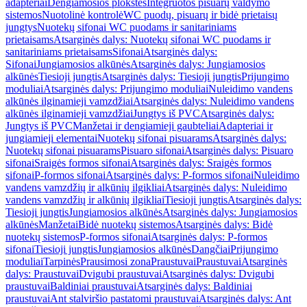
adapteriai
Dengiamosios plokštės
Integruotos pisuarų valdymo
sistemos
Nuotolinė kontrolė
WC puodų, pisuarų ir bidė prietaisų
jungtys
Nuotekų sifonai WC puodams ir sanitariniams
prietaisams
Atsarginės dalys: Nuotekų sifonai WC puodams ir
sanitariniams prietaisams
Sifonai
Atsarginės dalys:
Sifonai
Jungiamosios alkūnės
Atsarginės dalys: Jungiamosios
alkūnės
Tiesioji jungtis
Atsarginės dalys: Tiesioji jungtis
Prijungimo
moduliai
Atsarginės dalys: Prijungimo moduliai
Nuleidimo vandens
alkūnės ilginamieji vamzdžiai
Atsarginės dalys: Nuleidimo vandens
alkūnės ilginamieji vamzdžiai
Jungtys iš PVC
Atsarginės dalys:
Jungtys iš PVC
Manžetai ir dengiamieji gaubteliai
Adapteriai ir
jungiamieji elementai
Nuotekų sifonai pisuarams
Atsarginės dalys:
Nuotekų sifonai pisuarams
Pisuaro sifonai
Atsarginės dalys: Pisuaro
sifonai
Sraigės formos sifonai
Atsarginės dalys: Sraigės formos
sifonai
P-formos sifonai
Atsarginės dalys: P-formos sifonai
Nuleidimo
vandens vamzdžių ir alkūnių ilgikliai
Atsarginės dalys: Nuleidimo
vandens vamzdžių ir alkūnių ilgikliai
Tiesioji jungtis
Atsarginės dalys:
Tiesioji jungtis
Jungiamosios alkūnės
Atsarginės dalys: Jungiamosios
alkūnės
Manžetai
Bidė nuotekų sistemos
Atsarginės dalys: Bidė
nuotekų sistemos
P-formos sifonai
Atsarginės dalys: P-formos
sifonai
Tiesioji jungtis
Jungiamosios alkūnės
Dangčiai
Prijungimo
moduliai
Tarpinės
Prausimosi zona
Praustuvai
Praustuvai
Atsarginės
dalys: Praustuvai
Dvigubi praustuvai
Atsarginės dalys: Dvigubi
praustuvai
Baldiniai praustuvai
Atsarginės dalys: Baldiniai
praustuvai
Ant stalviršio pastatomi praustuvai
Atsarginės dalys: Ant