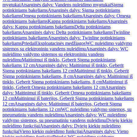
mygtukai
Atsarginės dalys: Vandens nuleidimo mygtukai
Sigma
potinkiniams bakeliams
Atsarginės dalys: Sigma potinkiniams
bakeliams
Omega potinkiniams bakeliams
Atsarginės dalys: Omega
potinkiniams bakeliams
Kappa potinkiniams bakeliams
Atsarginės
dalys: Kappa potinkiniams bakeliams
Delta potinkiniams
bakeliams
Atsarginės dalys: Delta potinkiniams bakeliams
Twinline
potinkiniams bakeliams
Atsarginės dalys: Twinline potinkiniams
bakeliams
Priedai
Eksploatacinės medžiagos
WC nuleidimo valdymo
sistemos su elektroniniu vandens nuleidimu
Atsarginės dalys: WC
nuleidimo valdymo sistemos su elektroniniu vandens
nuleidimu
Maitinimui iš tinklo, Geberit Sigma potinkiniams
bakeliams 12 cm
Atsarginės dalys: Maitinimui iš tinklo, Geberit
Sigma potinkiniams bakeliams 12 cm
Maitinimui iš tinklo, Geberit
Sigma potinkiniams bakeliams, 8 cm
Atsarginės dalys: Maitinimui iš
tinklo, Geberit Sigma potinkiniams bakeliams, 8 cm
Maitinimui iš
tinklo, Geberit Omega potinkiniams bakeliams 12 cm
Atsarginės
dalys: Maitinimui iš tinklo, Geberit Omega potinkiniams bakeliams
12 cm
Maitinimui iš baterijos, Geberit Sigma potinkiniams bakeliams
12 cm
Atsarginės dalys: Maitinimui iš baterijos, Geberit Sigma
potinkiniams bakeliams 12 cm
WC nuleidimo valdymo sistemos, su
pneumatiniu vandens nuleidimu
Atsarginės dalys: WC nuleidimo
valdymo sistemos, su pneumatiniu vandens nuleidimu
Dviejų kiekių
nuleidimo funkcijai
Atsarginės dalys: Dviejų kiekių nuleidimo
funkcijai
Vieno kiekio nuleidimo funkcijai
Atsarginės dalys: Vieno
kiekio nuleidimo funkcijai
Priedai WC nuleidimo valdymo