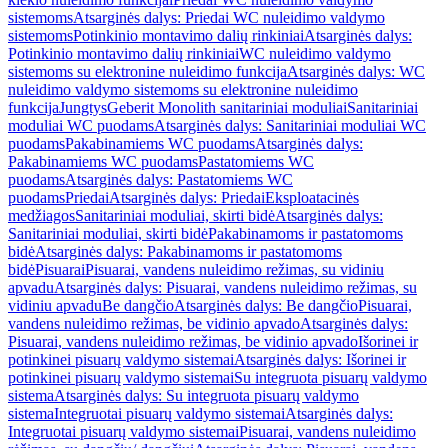
sistemoms
Atsarginės dalys: Priedai WC nuleidimo valdymo
sistemoms
Potinkinio montavimo dalių rinkiniai
Atsarginės dalys:
Potinkinio montavimo dalių rinkiniai
WC nuleidimo valdymo
sistemoms su elektronine nuleidimo funkcija
Atsarginės dalys: WC
nuleidimo valdymo sistemoms su elektronine nuleidimo
funkcija
Jungtys
Geberit Monolith sanitariniai moduliai
Sanitariniai
moduliai WC puodams
Atsarginės dalys: Sanitariniai moduliai WC
puodams
Pakabinamiems WC puodams
Atsarginės dalys:
Pakabinamiems WC puodams
Pastatomiems WC
puodams
Atsarginės dalys: Pastatomiems WC
puodams
Priedai
Atsarginės dalys: Priedai
Eksploatacinės
medžiagos
Sanitariniai moduliai, skirti bidė
Atsarginės dalys:
Sanitariniai moduliai, skirti bidė
Pakabinamoms ir pastatomoms
bidė
Atsarginės dalys: Pakabinamoms ir pastatomoms
bidė
Pisuarai
Pisuarai, vandens nuleidimo režimas, su vidiniu
apvadu
Atsarginės dalys: Pisuarai, vandens nuleidimo režimas, su
vidiniu apvadu
Be dangčio
Atsarginės dalys: Be dangčio
Pisuarai,
vandens nuleidimo režimas, be vidinio apvado
Atsarginės dalys:
Pisuarai, vandens nuleidimo režimas, be vidinio apvado
Išorinei ir
potinkinei pisuarų valdymo sistemai
Atsarginės dalys: Išorinei ir
potinkinei pisuarų valdymo sistemai
Su integruota pisuarų valdymo
sistema
Atsarginės dalys: Su integruota pisuarų valdymo
sistema
Integruotai pisuarų valdymo sistemai
Atsarginės dalys:
Integruotai pisuarų valdymo sistemai
Pisuarai, vandens nuleidimo