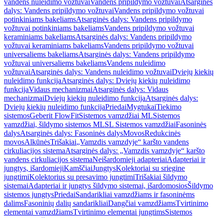
vandens nuleidimo vožtuvai
Vandens pripildymo vožtuvai
Atsarginės
dalys: Vandens pripildymo vožtuvai
Vandens pripildymo vožtuvai
potinkiniams bakeliams
Atsarginės dalys: Vandens pripildymo
vožtuvai potinkiniams bakeliams
Vandens pripildymo vožtuvai
keraminiams bakeliams
Atsarginės dalys: Vandens pripildymo
vožtuvai keraminiams bakeliams
Vandens pripildymo vožtuvai
universaliems bakeliams
Atsarginės dalys: Vandens pripildymo
vožtuvai universaliems bakeliams
Vandens nuleidimo
vožtuvai
Atsarginės dalys: Vandens nuleidimo vožtuvai
Dviejų kiekių
nuleidimo funkcija
Atsarginės dalys: Dviejų kiekių nuleidimo
funkcija
Vidaus mechanizmai
Atsarginės dalys: Vidaus
mechanizmai
Dviejų kiekių nuleidimo funkcija
Atsarginės dalys:
Dviejų kiekių nuleidimo funkcija
Priedai
Mygtukai
Tiekimo
sistemos
Geberit FlowFit
Sistemos vamzdžiai ML
Sistemos
vamzdžiai, šildymo sistemos ML
SL Sistemos vamzdžiai
Fasoninės
dalys
Atsarginės dalys: Fasoninės dalys
Movos
Redukcinės
movos
Alkūnės
Trišakiai
„Vamzdis vamzdyje“ karšto vandens
cirkuliacijos sistema
Atsarginės dalys: „Vamzdis vamzdyje“ karšto
vandens cirkuliacijos sistema
Neišardomieji adapteriai
Adapteriai ir
jungtys, išardomieji
Kamščiai
Jungtys
Kolektoriai su sriegine
jungtimi
Kolektorius su presavimo jungtimi
Trišakiai šildymo
sistemai
Adapteriai ir jungtys šildymo sistemai, išardomosios
Šildymo
sistemos jungtys
Priedai
Sandarikliai vamzdžiams ir fasoninėms
dalims
Fasoninių dalių sandarikliai
Dangčiai vamzdžiams
Tvirtinimo
elementai vamzdžiams
Tvirtinimo elementai jungtims
Sistemos