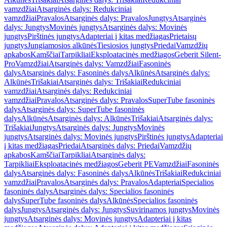
vamzdžiai
Atsarginės dalys: Redukciniai
vamzdžiai
Pravalos
Atsarginės dalys: Pravalos
Jungtys
Atsarginės
dalys: Jungtys
Movinės jungtys
Atsarginės dalys: Movinės
jungtys
Pirštinės jungtys
Adapteriai į kitas medžiagas
Prietaisų
jungtys
Jungiamosios alkūnės
Tiesiosios jungtys
Priedai
Vamzdžių
apkabos
Kamščiai
Tarpikliai
Eksploatacinės medžiagos
Geberit Silent-
Pro
Vamzdžiai
Atsarginės dalys: Vamzdžiai
Fasoninės
dalys
Atsarginės dalys: Fasoninės dalys
Alkūnės
Atsarginės dalys:
Alkūnės
Trišakiai
Atsarginės dalys: Trišakiai
Redukciniai
vamzdžiai
Atsarginės dalys: Redukciniai
vamzdžiai
Pravalos
Atsarginės dalys: Pravalos
SuperTube fasoninės
dalys
Atsarginės dalys: SuperTube fasoninės
dalys
Alkūnės
Atsarginės dalys: Alkūnės
Trišakiai
Atsarginės dalys:
Trišakiai
Jungtys
Atsarginės dalys: Jungtys
Movinės
jungtys
Atsarginės dalys: Movinės jungtys
Pirštinės jungtys
Adapteriai
į kitas medžiagas
Priedai
Atsarginės dalys: Priedai
Vamzdžių
apkabos
Kamščiai
Tarpikliai
Atsarginės dalys:
Tarpikliai
Eksploatacinės medžiagos
Geberit PE
Vamzdžiai
Fasoninės
dalys
Atsarginės dalys: Fasoninės dalys
Alkūnės
Trišakiai
Redukciniai
vamzdžiai
Pravalos
Atsarginės dalys: Pravalos
Adapteriai
Specialios
fasoninės dalys
Atsarginės dalys: Specialios fasoninės
dalys
SuperTube fasoninės dalys
Alkūnės
Specialios fasoninės
dalys
Jungtys
Atsarginės dalys: Jungtys
Suvirinamos jungtys
Movinės
jungtys
Atsarginės dalys: Movinės jungtys
Adapteriai į kitas