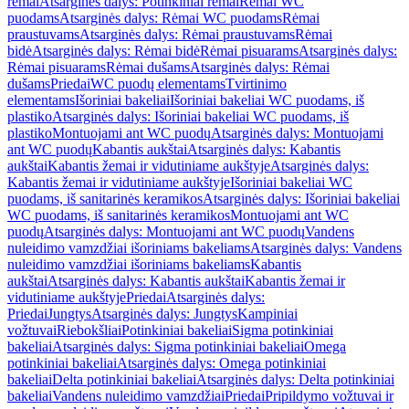
rėmai
Atsarginės dalys: Potinkiniai rėmai
Rėmai WC
puodams
Atsarginės dalys: Rėmai WC puodams
Rėmai
praustuvams
Atsarginės dalys: Rėmai praustuvams
Rėmai
bidė
Atsarginės dalys: Rėmai bidė
Rėmai pisuarams
Atsarginės dalys:
Rėmai pisuarams
Rėmai dušams
Atsarginės dalys: Rėmai
dušams
Priedai
WC puodų elementams
Tvirtinimo
elementams
Išoriniai bakeliai
Išoriniai bakeliai WC puodams, iš
plastiko
Atsarginės dalys: Išoriniai bakeliai WC puodams, iš
plastiko
Montuojami ant WC puodų
Atsarginės dalys: Montuojami
ant WC puodų
Kabantis aukštai
Atsarginės dalys: Kabantis
aukštai
Kabantis žemai ir vidutiniame aukštyje
Atsarginės dalys:
Kabantis žemai ir vidutiniame aukštyje
Išoriniai bakeliai WC
puodams, iš sanitarinės keramikos
Atsarginės dalys: Išoriniai bakeliai
WC puodams, iš sanitarinės keramikos
Montuojami ant WC
puodų
Atsarginės dalys: Montuojami ant WC puodų
Vandens
nuleidimo vamzdžiai išoriniams bakeliams
Atsarginės dalys: Vandens
nuleidimo vamzdžiai išoriniams bakeliams
Kabantis
aukštai
Atsarginės dalys: Kabantis aukštai
Kabantis žemai ir
vidutiniame aukštyje
Priedai
Atsarginės dalys:
Priedai
Jungtys
Atsarginės dalys: Jungtys
Kampiniai
vožtuvai
Riebokšliai
Potinkiniai bakeliai
Sigma potinkiniai
bakeliai
Atsarginės dalys: Sigma potinkiniai bakeliai
Omega
potinkiniai bakeliai
Atsarginės dalys: Omega potinkiniai
bakeliai
Delta potinkiniai bakeliai
Atsarginės dalys: Delta potinkiniai
bakeliai
Vandens nuleidimo vamzdžiai
Priedai
Pripildymo vožtuvai ir