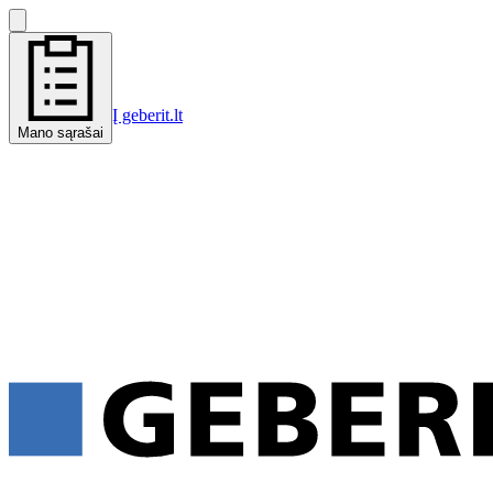
Į geberit.lt
Mano sąrašai