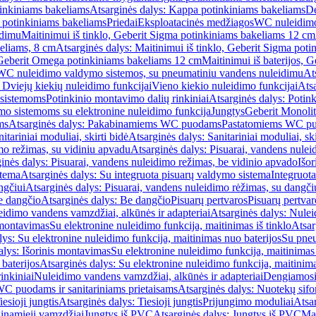
inkiniams bakeliams
Atsarginės dalys: Kappa potinkiniams bakeliams
De
e potinkiniams bakeliams
Priedai
Eksploatacinės medžiagos
WC nuleidimo
idimu
Maitinimui iš tinklo, Geberit Sigma potinkiniams bakeliams 12 cm
keliams, 8 cm
Atsarginės dalys: Maitinimui iš tinklo, Geberit Sigma pot
, Geberit Omega potinkiniams bakeliams 12 cm
Maitinimui iš baterijos, 
WC nuleidimo valdymo sistemos, su pneumatiniu vandens nuleidimu
At
 Dviejų kiekių nuleidimo funkcijai
Vieno kiekio nuleidimo funkcijai
Atsa
 sistemoms
Potinkinio montavimo dalių rinkiniai
Atsarginės dalys: Potin
o sistemoms su elektronine nuleidimo funkcija
Jungtys
Geberit Monolit
ms
Atsarginės dalys: Pakabinamiems WC puodams
Pastatomiems WC p
itariniai moduliai, skirti bidė
Atsarginės dalys: Sanitariniai moduliai, ski
mo režimas, su vidiniu apvadu
Atsarginės dalys: Pisuarai, vandens nulei
inės dalys: Pisuarai, vandens nuleidimo režimas, be vidinio apvado
Išor
stema
Atsarginės dalys: Su integruota pisuarų valdymo sistema
Integruot
ngčiui
Atsarginės dalys: Pisuarai, vandens nuleidimo rėžimas, su dangči
e dangčio
Atsarginės dalys: Be dangčio
Pisuarų pertvaros
Pisuarų pertvar
idimo vandens vamzdžiai, alkūnės ir adapteriai
Atsarginės dalys: Nulei
 montavimas
Su elektronine nuleidimo funkcija, maitinimas iš tinklo
Atsar
lys: Su elektronine nuleidimo funkcija, maitinimas nuo baterijos
Su pneu
alys: Išorinis montavimas
Su elektronine nuleidimo funkcija, maitinimas 
baterijos
Atsarginės dalys: Su elektronine nuleidimo funkcija, maitinima
inkiniai
Nuleidimo vandens vamzdžiai, alkūnės ir adapteriai
Dengiamosi
C puodams ir sanitariniams prietaisams
Atsarginės dalys: Nuotekų sif
iesioji jungtis
Atsarginės dalys: Tiesioji jungtis
Prijungimo moduliai
Atsa
ginamieji vamzdžiai
Jungtys iš PVC
Atsarginės dalys: Jungtys iš PVC
Man