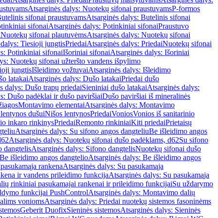
austuvams
Atsarginės dalys: Nuotekų sifonai praustuvams
P-formos
utelinis sifonai praustuvams
Atsarginės dalys: Butelinis sifonai
tinkiniai sifonai
Atsarginės dalys: Potinkiniai sifonai
Praustuvo
i
Nuotekų sifonai plautuvėms
Atsarginės dalys: Nuotekų sifonai
dalys: Tiesioji jungtis
Priedai
Atsarginės dalys: Priedai
Nuotekų sifonai
s: Potinkiniai sifonai
Išoriniai sifonai
Atsarginės dalys: Išoriniai
ys: Nuotekų sifonai užteršto vandens išpylimo
oji jungtis
Išleidimo vožtuvai
Atsarginės dalys: Išleidimo
o latakai
Atsarginės dalys: Dušo latakai
Priedai dušo
s dalys: Dušo trapų priedai
Sieniniai dušo latakai
Atsarginės dalys:
s: Dušo padėklai ir dušo paviršiai
Dušo paviršiai iš mineralinės
žiagos
Montavimo elementai
Atsarginės dalys: Montavimo
 lentynos dušui
Nišos lentynos
Priedai
Vonios
Vonios iš sanitarinio
nio inkaro rinkinys
Priedai
Remonto rinkiniai
Kiti priedai
Prietaisų
teliu
Atsarginės dalys: Su sifono angos dangteliu
Be išleidimo angos
d62
Atsarginės dalys: Nuotekų sifonai dušo padėklams, d62
Su sifono
o dangtelis
Atsarginės dalys: Sifono dangtelis
Nuotekų sifonai dušo
Be išleidimo angos dangtelio
Atsarginės dalys: Be išleidimo angos
 pasukamąja rankena
Atsarginės dalys: Su pasukamąja
kena ir vandens prileidimo funkcija
Atsarginės dalys: Su pasukamąja
ių rinkiniai pasukamajai rankenai ir prileidimo funkcijai
Su uždarymo
aldymo funkcijai PushControl
Atsarginės dalys: Montavimo dalių
dalims vonioms
Atsarginės dalys: Priedai nuotekų sistemos fasoninėms
istemos
Geberit Duofix
Sieninės sistemos
Atsarginės dalys: Sieninės