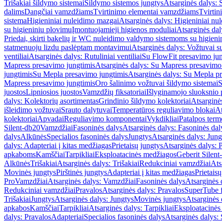
Trišakiai šildymo sistemai
Šildymo sistemos jungtys
Atsarginės dalys: 
dalims
Dangčiai vamzdžiams
Tvirtinimo elementai vamzdžiams
Tvirtin
sistema
Higieniniai nuleidimo mazgai
Atsarginės dalys: Higieniniai nu
su higieniniu plovimu
Įmontuojamieji higienos moduliai
Atsarginės dal
Priedai, skirti bakelių ir WC nuleidimo valdymo sistemoms su higien
statmenuoju lizdu paslėptam montavimui
Atsarginės dalys: Vožtuvai 
ventiliai
Atsarginės dalys: Rutuliniai ventiliai
Su FlowFit presavimo jun
Mapress presavimo jungtimis
Atsarginės dalys: Su Mapress presavimo
jungtimis
Su Mepla presavimo jungtimis
Atsarginės dalys: Su Mepla p
Mapress presavimo jungtimis
Oro šalinimo vožtuvai šildymo sistemai
S
juostos
Lipniosios juostos
Vamzdžių fiksatoriai
Išlyginamojo sluoksnio 
dalys: Kolektorių asortimentas
Grindinio šildymo kolektoriai
Atsarginė
išleidimo vožtuvai
Srauto dalytuvai
Temperatūros reguliavimo blokai
At
kolektoriai
Apvadai
Reguliavimo komponentai
Vykdikliai
Patalpos term
Silent-db20
Vamzdžiai
Fasoninės dalys
Atsarginės dalys: Fasoninės dal
dalys
Alkūnės
Specialios fasoninės dalys
Jungtys
Atsarginės dalys: Jung
dalys: Adapteriai į kitas medžiagas
Prietaisų jungtys
Atsarginės dalys: P
apkaboms
Kamščiai
Tarpikliai
Eksploatacinės medžiagos
Geberit Silent
Alkūnės
Trišakiai
Atsarginės dalys: Trišakiai
Redukciniai vamzdžiai
Ats
Movinės jungtys
Pirštinės jungtys
Adapteriai į kitas medžiagas
Prietais
Pro
Vamzdžiai
Atsarginės dalys: Vamzdžiai
Fasoninės dalys
Atsarginės 
Redukciniai vamzdžiai
Pravalos
Atsarginės dalys: Pravalos
SuperTube f
Trišakiai
Jungtys
Atsarginės dalys: Jungtys
Movinės jungtys
Atsarginės 
apkabos
Kamščiai
Tarpikliai
Atsarginės dalys: Tarpikliai
Eksploatacinės
dalys: Pravalos
Adapteriai
Specialios fasoninės dalys
Atsarginės dalys: 