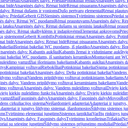
štės
Priedai
Atsarginės dalys: Priedai
Potinkiniai rėmai
Atsarginės dalys: 
ai bidė
Atsarginės dalys: Rėmai bidė
Rėmai pisuarams
Atsarginės dalys
 dalys: Rėmai dušams ir vonioms
Dušo pertvarų elementai
Rėmai plautu
alys: Priedai
Geberit GIS
Sieninės sistemos
Tvirtinimo sistemos
Priedai 
nės dalys: Rėmai WC puodams
Rėmai praustuvams
Atsarginės dalys: R
u lataku
Atsarginės dalys: Rėmai dušams su sieniniu lataku
Rėmai praust
nės dalys: Rėmai skalbyklėms ir indaplovėms
Elementai apkrovoms
Prie
ų sistemoms
Geberit Kombifix
Potinkiniai rėmai
Atsarginės dalys: Potin
ai bidė
Atsarginės dalys: Rėmai bidė
Rėmai pisuarams
Atsarginės dalys
 bakeliai
Išoriniai bakeliai WC puodams, iš plastiko
Atsarginės dalys: Išo
tsarginės dalys: Kabantis aukštai
Kabantis žemai ir vidutiniame aukštyj
iniai bakeliai WC puodams, iš sanitarinės keramikos
Montuojami ant W
nuleidimo vamzdžiai išoriniams bakeliams
Kabantis aukštai
Atsarginės d
gtys
Kampiniai vožtuvai
Riebokšliai
Potinkiniai bakeliai
Sigma potinkiniai
potinkiniai bakeliai
Atsarginės dalys: Delta potinkiniai bakeliai
Vandens 
ildymo vožtuvai
Vandens pripildymo vožtuvai potinkiniams bakeliams
At
inės dalys: Vandens pripildymo vožtuvai keraminiams bakeliams
Vanden
imo vožtuvai
Atsarginės dalys: Vandens nuleidimo vožtuvai
Dviejų kiek
iejų kiekių nuleidimo funkcija
Atsarginės dalys: Dviejų kiekių nuleidi
 vamzdžiai
Fasoninės dalys
Atsarginės dalys: Fasoninės dalys
Movos
Red
ens cirkuliacijos sistema
Neišardomieji adapteriai
Adapteriai ir jungtys,
dapteriai ir jungtys šildymo sistemai, išardomosios
Šildymo sistemos ju
ams
Tvirtinimo elementai jungtims
Sistemos tarpikliai
Varžtų rinkinys jun
lys
Atsarginės dalys: Fasoninės dalys
Tvirtinimo kronšteinas
Trišakiai
Nei
riai su sriegine jungtimi
Šildymo sistemos prijungimo moduliai
Priedai
A