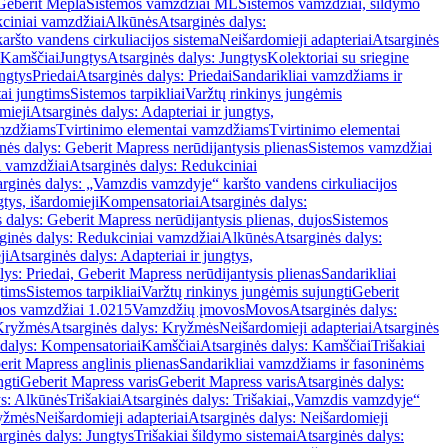
Geberit Mepla
Sistemos vamzdžiai ML
Sistemos vamzdžiai, šildymo
ciniai vamzdžiai
Alkūnės
Atsarginės dalys:
ršto vandens cirkuliacijos sistema
Neišardomieji adapteriai
Atsarginės
 Kamščiai
Jungtys
Atsarginės dalys: Jungtys
Kolektoriai su sriegine
ngtys
Priedai
Atsarginės dalys: Priedai
Sandarikliai vamzdžiams ir
ai jungtims
Sistemos tarpikliai
Varžtų rinkinys jungėmis
mieji
Atsarginės dalys: Adapteriai ir jungtys,
mzdžiams
Tvirtinimo elementai vamzdžiams
Tvirtinimo elementai
nės dalys: Geberit Mapress nerūdijantysis plienas
Sistemos vamzdžiai
i vamzdžiai
Atsarginės dalys: Redukciniai
arginės dalys: „Vamzdis vamzdyje“ karšto vandens cirkuliacijos
gtys, išardomieji
Kompensatoriai
Atsarginės dalys:
 dalys: Geberit Mapress nerūdijantysis plienas, dujos
Sistemos
ginės dalys: Redukciniai vamzdžiai
Alkūnės
Atsarginės dalys:
ji
Atsarginės dalys: Adapteriai ir jungtys,
lys: Priedai, Geberit Mapress nerūdijantysis plienas
Sandarikliai
gtims
Sistemos tarpikliai
Varžtų rinkinys jungėmis sujungti
Geberit
mos vamzdžiai 1.0215
Vamzdžių įmovos
Movos
Atsarginės dalys:
Kryžmės
Atsarginės dalys: Kryžmės
Neišardomieji adapteriai
Atsarginės
 dalys: Kompensatoriai
Kamščiai
Atsarginės dalys: Kamščiai
Trišakiai
erit Mapress anglinis plienas
Sandarikliai vamzdžiams ir fasoninėms
ngti
Geberit Mapress varis
Geberit Mapress varis
Atsarginės dalys:
ys: Alkūnės
Trišakiai
Atsarginės dalys: Trišakiai
„Vamzdis vamzdyje“
ryžmės
Neišardomieji adapteriai
Atsarginės dalys: Neišardomieji
rginės dalys: Jungtys
Trišakiai šildymo sistemai
Atsarginės dalys: