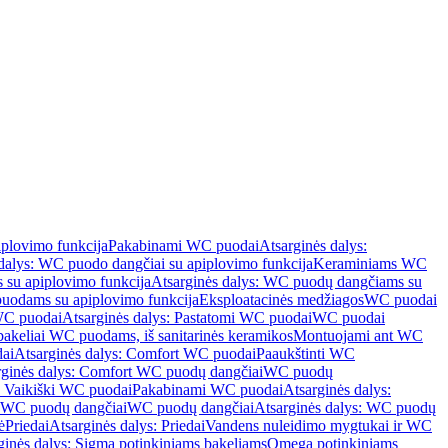
iplovimo funkcija
Pakabinami WC puodai
Atsarginės dalys:
dalys: WC puodo dangčiai su apiplovimo funkcija
Keraminiams WC
su apiplovimo funkcija
Atsarginės dalys: WC puodų dangčiams su
odams su apiplovimo funkcija
Eksploatacinės medžiagos
WC puodai
WC puodai
Atsarginės dalys: Pastatomi WC puodai
WC puodai
 bakeliai WC puodams, iš sanitarinės keramikos
Montuojami ant WC
ai
Atsarginės dalys: Comfort WC puodai
Paaukštinti WC
rginės dalys: Comfort WC puodų dangčiai
WC puodų
: Vaikiški WC puodai
Pakabinami WC puodai
Atsarginės dalys:
ki WC puodų dangčiai
WC puodų dangčiai
Atsarginės dalys: WC puodų
ė
Priedai
Atsarginės dalys: Priedai
Vandens nuleidimo mygtukai ir WC
ginės dalys: Sigma potinkiniams bakeliams
Omega potinkiniams