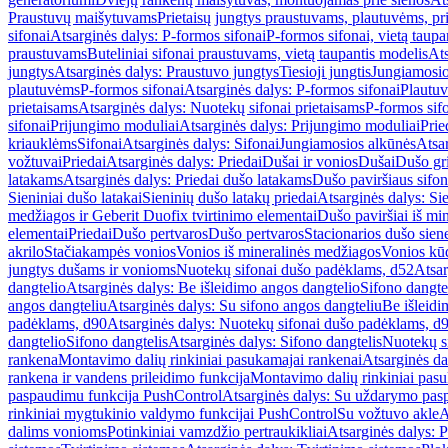
Praustuvų maišytuvams
Prietaisų jungtys praustuvams, plautuvėms, pri
sifonai
Atsarginės dalys: P-formos sifonai
P-formos sifonai, vietą taupa
praustuvams
Buteliniai sifonai praustuvams, vietą taupantis modelis
Ats
jungtys
Atsarginės dalys: Praustuvo jungtys
Tiesioji jungtis
Jungiamosio
plautuvėms
P-formos sifonai
Atsarginės dalys: P-formos sifonai
Plautuv
prietaisams
Atsarginės dalys: Nuotekų sifonai prietaisams
P-formos sif
sifonai
Prijungimo moduliai
Atsarginės dalys: Prijungimo moduliai
Prie
kriauklėms
Sifonai
Atsarginės dalys: Sifonai
Jungiamosios alkūnės
Atsa
vožtuvai
Priedai
Atsarginės dalys: Priedai
Dušai ir vonios
Dušai
Dušo gr
latakams
Atsarginės dalys: Priedai dušo latakams
Dušo paviršiaus sifon
Sieniniai dušo latakai
Sieninių dušo latakų priedai
Atsarginės dalys: Si
medžiagos ir Geberit Duofix tvirtinimo elementai
Dušo paviršiai iš mi
elementai
Priedai
Dušo pertvaros
Dušo pertvaros
Stacionarios dušo sien
akrilo
Stačiakampės vonios
Vonios iš mineralinės medžiagos
Vonios kū
jungtys dušams ir vonioms
Nuotekų sifonai dušo padėklams, d52
Atsar
dangtelio
Atsarginės dalys: Be išleidimo angos dangtelio
Sifono dangte
angos dangteliu
Atsarginės dalys: Su sifono angos dangteliu
Be išleidi
padėklams, d90
Atsarginės dalys: Nuotekų sifonai dušo padėklams, d
dangtelio
Sifono dangtelis
Atsarginės dalys: Sifono dangtelis
Nuotekų s
rankena
Montavimo dalių rinkiniai pasukamajai rankenai
Atsarginės da
rankena ir vandens prileidimo funkcija
Montavimo dalių rinkiniai pasuk
paspaudimu funkcija PushControl
Atsarginės dalys: Su uždarymo pas
rinkiniai mygtukinio valdymo funkcijai PushControl
Su vožtuvo akle
A
dalims vonioms
Potinkiniai vamzdžio pertraukikliai
Atsarginės dalys: P