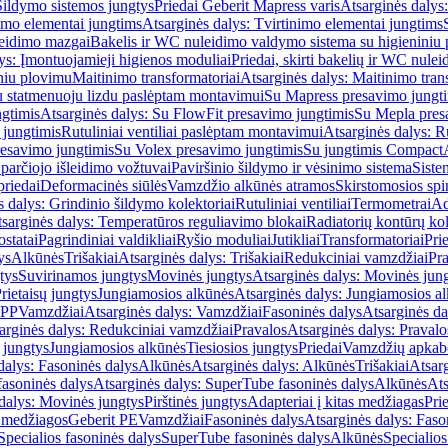
Šildymo sistemos jungtys
Priedai Geberit Mapress varis
Atsarginės dalys:
imo elementai jungtims
Atsarginės dalys: Tvirtinimo elementai jungtims
leidimo mazgai
Bakelis ir WC nuleidimo valdymo sistema su higieniniu
ys: Įmontuojamieji higienos moduliai
Priedai, skirti bakelių ir WC nul
iniu plovimu
Maitinimo transformatoriai
Atsarginės dalys: Maitinimo tran
su statmenuoju lizdu paslėptam montavimui
Su Mapress presavimo jungt
gtimis
Atsarginės dalys: Su FlowFit presavimo jungtimis
Su Mepla pres
 jungtimis
Rutuliniai ventiliai paslėptam montavimui
Atsarginės dalys: R
resavimo jungtimis
Su Volex presavimo jungtimis
Su jungtimis Compact
parčiojo išleidimo vožtuvai
Paviršinio šildymo ir vėsinimo sistema
Siste
priedai
Deformacinės siūlės
Vamzdžio alkūnės atramos
Skirstomosios spi
s dalys: Grindinio šildymo kolektoriai
Rutuliniai ventiliai
Termometrai
Ad
sarginės dalys: Temperatūros reguliavimo blokai
Radiatorių kontūrų kol
ostatai
Pagrindiniai valdikliai
Ryšio moduliai
Jutikliai
Transformatoriai
Pri
ys
Alkūnės
Trišakiai
Atsarginės dalys: Trišakiai
Redukciniai vamzdžiai
Pr
tys
Suvirinamos jungtys
Movinės jungtys
Atsarginės dalys: Movinės jun
rietaisų jungtys
Jungiamosios alkūnės
Atsarginės dalys: Jungiamosios a
-PP
Vamzdžiai
Atsarginės dalys: Vamzdžiai
Fasoninės dalys
Atsarginės da
arginės dalys: Redukciniai vamzdžiai
Pravalos
Atsarginės dalys: Pravalo
ų jungtys
Jungiamosios alkūnės
Tiesiosios jungtys
Priedai
Vamzdžių apkab
dalys: Fasoninės dalys
Alkūnės
Atsarginės dalys: Alkūnės
Trišakiai
Atsarg
asoninės dalys
Atsarginės dalys: SuperTube fasoninės dalys
Alkūnės
Ats
dalys: Movinės jungtys
Pirštinės jungtys
Adapteriai į kitas medžiagas
Pri
 medžiagos
Geberit PE
Vamzdžiai
Fasoninės dalys
Atsarginės dalys: Faso
Specialios fasoninės dalys
SuperTube fasoninės dalys
Alkūnės
Specialios