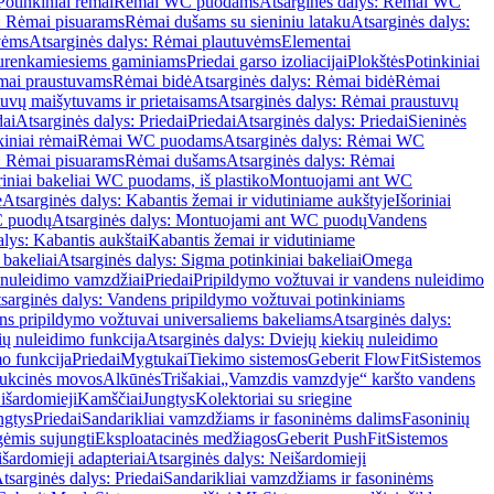
Potinkiniai rėmai
Rėmai WC puodams
Atsarginės dalys: Rėmai WC
: Rėmai pisuarams
Rėmai dušams su sieniniu lataku
Atsarginės dalys:
vėms
Atsarginės dalys: Rėmai plautuvėms
Elementai
surenkamiesiems gaminiams
Priedai garso izoliacijai
Plokštės
Potinkiniai
ėmai praustuvams
Rėmai bidė
Atsarginės dalys: Rėmai bidė
Rėmai
uvų maišytuvams ir prietaisams
Atsarginės dalys: Rėmai praustuvų
dai
Atsarginės dalys: Priedai
Priedai
Atsarginės dalys: Priedai
Sieninės
kiniai rėmai
Rėmai WC puodams
Atsarginės dalys: Rėmai WC
: Rėmai pisuarams
Rėmai dušams
Atsarginės dalys: Rėmai
riniai bakeliai WC puodams, iš plastiko
Montuojami ant WC
e
Atsarginės dalys: Kabantis žemai ir vidutiniame aukštyje
Išoriniai
C puodų
Atsarginės dalys: Montuojami ant WC puodų
Vandens
alys: Kabantis aukštai
Kabantis žemai ir vidutiniame
 bakeliai
Atsarginės dalys: Sigma potinkiniai bakeliai
Omega
nuleidimo vamzdžiai
Priedai
Pripildymo vožtuvai ir vandens nuleidimo
sarginės dalys: Vandens pripildymo vožtuvai potinkiniams
s pripildymo vožtuvai universaliems bakeliams
Atsarginės dalys:
ių nuleidimo funkcija
Atsarginės dalys: Dviejų kiekių nuleidimo
mo funkcija
Priedai
Mygtukai
Tiekimo sistemos
Geberit FlowFit
Sistemos
ukcinės movos
Alkūnės
Trišakiai
„Vamzdis vamzdyje“ karšto vandens
 išardomieji
Kamščiai
Jungtys
Kolektoriai su sriegine
ngtys
Priedai
Sandarikliai vamzdžiams ir fasoninėms dalims
Fasoninių
gėmis sujungti
Eksploatacinės medžiagos
Geberit PushFit
Sistemos
šardomieji adapteriai
Atsarginės dalys: Neišardomieji
tsarginės dalys: Priedai
Sandarikliai vamzdžiams ir fasoninėms