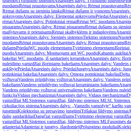
sistemos
Tvirtinimo sistemos
Atsarginės dalys: Tvirtinimo sistemos
Plok
puodams
Rėmai praustuvams
Atsarginės dalys: Rėmai praustuvams
Rėm
Rėmai dušams su sieniniu lataku
Rėmai dušams ir vonioms
Atsarginės
apkrovoms
Atsarginės dalys: Elementai apkrovoms
Priedai
Atsarginės d
rėmai
Atsarginės dalys: Potinkiniai rėmai
Rėmai WC puodams
Atsargi
pisuarams
Atsarginės dalys: Rėmai pisuarams
Rėmai dušams su sienini
maišytuvams ir prietaisams
Rėmai skalbyklėms ir indaplovėms
Atsargi
sistemos
Atsarginės dalys: Sieninės sistemos
Tiekimo sistemoms
Nuotek
puodams
Rėmai praustuvams
Atsarginės dalys: Rėmai praustuvams
Rėm
dušams
Priedai
WC puodų elementams
Tvirtinimo elementams
Išoriniai
puodų
Atsarginės dalys: Montuojami ant WC puodų
Kabantis aukštai
A
bakeliai WC puodams, iš sanitarinės keramikos
Atsarginės dalys: Išor
nuleidimo vamzdžiai išoriniams bakeliams
Atsarginės dalys: Vandens 
aukštyje
Priedai
Atsarginės dalys: Priedai
Jungtys
Atsarginės dalys: Jun
potinkiniai bakeliai
Atsarginės dalys: Omega potinkiniai bakeliai
Delta 
vožtuvai
Vandens pripildymo vožtuvai
Atsarginės dalys: Vandens prip
bakeliams
Vandens pripildymo vožtuvai keraminiams bakeliams
Atsarg
Vandens pripildymo vožtuvai universaliems bakeliams
Vandens nuleid
funkcija
Vidaus mechanizmai
Atsarginės dalys: Vidaus mechanizmai
Dv
vamzdžiai ML
Sistemos vamzdžiai, šildymo sistemos ML
SL Sistemos
cirkuliacijos sistema
Atsarginės dalys: „Vamzdis vamzdyje“ karšto vand
jungtimi
Kolektorius su presavimo jungtimi
Trišakiai šildymo sistemai
A
dalių sandarikliai
Dangčiai vamzdžiams
Tvirtinimo elementai vamzdži
vamzdžiai ML
Sistemos vamzdžiai, šildymo sistemos ML
Fasoninės da
adapteriai
Adapteriai ir jungtys, išardomieji
Prijungimo moduliai
Kolekto