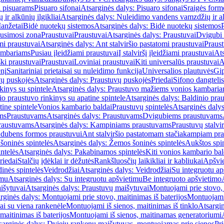
i pisuarams
Pisuaro sifonai
Atsarginės dalys: Pisuaro sifonai
Sraigės form
r alkūnių ilgikliai
Atsarginės dalys: Nuleidimo vandens vamzdžių ir alk
anžetai
Bidė nuotekų sistemos
Atsarginės dalys: Bidė nuotekų sistemos
usimosi zona
Praustuvai
Praustuvai
Atsarginės dalys: Praustuvai
Dvigubi 
mi praustuvai
Atsarginės dalys: Ant stalviršio pastatomi praustuvai
Praus
ambariams
Pusiau įleidžiami praustuvai
Į stalviršį įleidžiami praustuvai
Ats
ki praustuvai
Praustuvai
Loviniai praustuvai
Kiti universalūs praustuvai
A
enį
Sanitariniai prietaisai su nuleidimo funkcija
Universalios plautuvės
Gip
vų puskojės
Atsarginės dalys: Praustuvų puskojės
Priedai
Sifono dangtelis
inys su spintele
Atsarginės dalys: Praustuvo mažiems vonios kambariam
io praustuvo rinkinys su apatine spintele
Atsarginės dalys: Baldinio prau
tine spintele
Vonios kambario baldai
Praustuvų spintelės
Atsarginės dalys
ms
Praustuvams
Atsarginės dalys: Praustuvams
Dvigubiems praustuvams
raustuvams
Atsarginės dalys: Kampiniams praustuvams
Praustuvų stalvir
m dubens formos praustuvui
Ant stalviršio pastatomam stačiakampiam pra
šoninės spintelės
Atsarginės dalys: Žemos šoninės spintelės
Aukštos spin
ntelės
Atsarginės dalys: Pakabinamos spintelės
Kiti vonios kambario bal
riedai
Stalčių įdėklai ir dėžutės
Rankšluosčių laikikliai ir kabliukai
Apšvie
dinės spintelės
Veidrodžiai
Atsarginės dalys: Veidrodžiai
Su integruotu ap
imu
Atsarginės dalys: Su integruotu apšvietimu
Be integruoto apšvietimo
išytuvai
Atsarginės dalys: Praustuvų maišytuvai
Montuojami prie stovo, 
rginės dalys: Montuojami prie stovo, maitinimas iš baterijos
Montuojami 
ai su viena rankenėle
Montuojami iš sienos, maitinimas iš tinklo
Atsargin
maitinimas iš baterijos
Montuojami iš sienos, maitinamas generatoriumi
sarginės dalys: Dviejų rankenų maišytuvas, montuojamas prie sienos
Pri