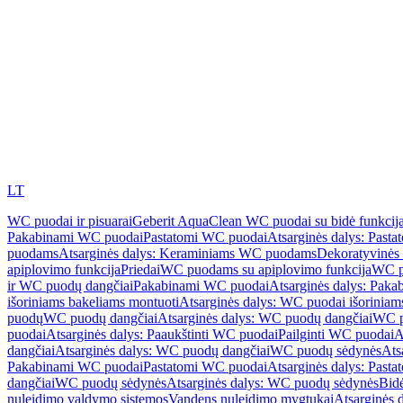
LT
WC puodai ir pisuarai
Geberit AquaClean WC puodai su bidė funkcij
Pakabinami WC puodai
Pastatomi WC puodai
Atsarginės dalys: Past
puodams
Atsarginės dalys: Keraminiams WC puodams
Dekoratyvinės 
apiplovimo funkcija
Priedai
WC puodams su apiplovimo funkcija
WC p
ir WC puodų dangčiai
Pakabinami WC puodai
Atsarginės dalys: Pak
išoriniams bakeliams montuoti
Atsarginės dalys: WC puodai išoriniam
puodų
WC puodų dangčiai
Atsarginės dalys: WC puodų dangčiai
WC p
puodai
Atsarginės dalys: Paaukštinti WC puodai
Pailginti WC puodai
A
dangčiai
Atsarginės dalys: WC puodų dangčiai
WC puodų sėdynės
Ats
Pakabinami WC puodai
Pastatomi WC puodai
Atsarginės dalys: Past
dangčiai
WC puodų sėdynės
Atsarginės dalys: WC puodų sėdynės
Bid
nuleidimo valdymo sistemos
Vandens nuleidimo mygtukai
Atsarginės 