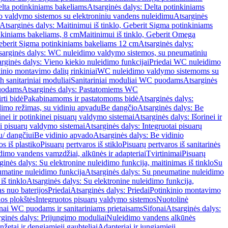
lta potinkiniams bakeliams
Atsarginės dalys: Delta potinkiniams
 valdymo sistemos su elektroniniu vandens nuleidimu
Atsarginės
Atsarginės dalys: Maitinimui iš tinklo, Geberit Sigma potinkiniams
inkiniams bakeliams, 8 cm
Maitinimui iš tinklo, Geberit Omega
Geberit Sigma potinkiniams bakeliams 12 cm
Atsarginės dalys:
sarginės dalys: WC nuleidimo valdymo sistemos, su pneumatiniu
rginės dalys: Vieno kiekio nuleidimo funkcijai
Priedai WC nuleidimo
kinio montavimo dalių rinkiniai
WC nuleidimo valdymo sistemoms su
h sanitariniai moduliai
Sanitariniai moduliai WC puodams
Atsarginės
uodams
Atsarginės dalys: Pastatomiems WC
rti bidė
Pakabinamoms ir pastatomoms bidė
Atsarginės dalys:
dimo režimas, su vidiniu apvadu
Be dangčio
Atsarginės dalys: Be
inei ir potinkinei pisuarų valdymo sistemai
Atsarginės dalys: Išorinei ir
ai pisuarų valdymo sistemai
Atsarginės dalys: Integruotai pisuarų
u/ dangčiui
Be vidinio apvado
Atsarginės dalys: Be vidinio
os iš plastiko
Pisuarų pertvaros iš stiklo
Pisuarų pertvaros iš sanitarinės
dimo vandens vamzdžiai, alkūnės ir adapteriai
Tvirtinimai
Pisuarų
ginės dalys: Su elektronine nuleidimo funkcija, maitinimas iš tinklo
Su
matine nuleidimo funkcija
Atsarginės dalys: Su pneumatine nuleidimo
iš tinklo
Atsarginės dalys: Su elektronine nuleidimo funkcija,
s nuo baterijos
Priedai
Atsarginės dalys: Priedai
Potinkinio montavimo
os plokštės
Integruotos pisuarų valdymo sistemos
Nuotolinė
onai WC puodams ir sanitariniams prietaisams
Sifonai
Atsarginės dalys:
rginės dalys: Prijungimo moduliai
Nuleidimo vandens alkūnės
žetai ir dengiamieji gaubteliai
Adapteriai ir jungiamieji