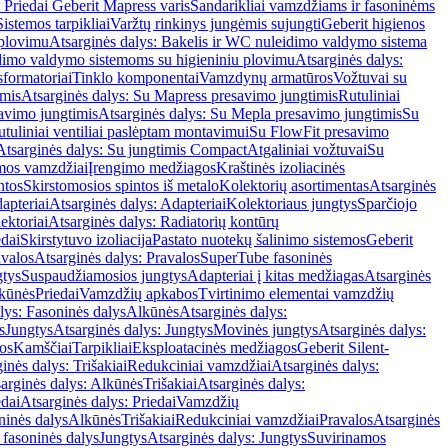
 Priedai Geberit Mapress varis
Sandarikliai vamzdžiams ir fasoninėms
Sistemos tarpikliai
Varžtų rinkinys jungėmis sujungti
Geberit higienos
 plovimu
Atsarginės dalys: Bakelis ir WC nuleidimo valdymo sistema
eidimo valdymo sistemoms su higieniniu plovimu
Atsarginės dalys:
sformatoriai
Tinklo komponentai
Vamzdynų armatūros
Vožtuvai su
imis
Atsarginės dalys: Su Mapress presavimo jungtimis
Rutuliniai
avimo jungtimis
Atsarginės dalys: Su Mepla presavimo jungtimis
Su
utuliniai ventiliai paslėptam montavimui
Su FlowFit presavimo
Atsarginės dalys: Su jungtimis Compact
Atgaliniai vožtuvai
Su
mos vamzdžiai
Įrengimo medžiagos
Kraštinės izoliacinės
ntos
Skirstomosios spintos iš metalo
Kolektorių asortimentas
Atsarginės
apteriai
Atsarginės dalys: Adapteriai
Kolektoriaus jungtys
Sparčiojo
ektoriai
Atsarginės dalys: Radiatorių kontūrų
edai
Skirstytuvo izoliacija
Pastato nuotekų šalinimo sistemos
Geberit
avalos
Atsarginės dalys: Pravalos
SuperTube fasoninės
gtys
Suspaudžiamosios jungtys
Adapteriai į kitas medžiagas
Atsarginės
lkūnės
Priedai
Vamzdžių apkabos
Tvirtinimo elementai vamzdžių
lys: Fasoninės dalys
Alkūnės
Atsarginės dalys:
s
Jungtys
Atsarginės dalys: Jungtys
Movinės jungtys
Atsarginės dalys:
os
Kamščiai
Tarpikliai
Eksploatacinės medžiagos
Geberit Silent-
inės dalys: Trišakiai
Redukciniai vamzdžiai
Atsarginės dalys:
arginės dalys: Alkūnės
Trišakiai
Atsarginės dalys:
edai
Atsarginės dalys: Priedai
Vamzdžių
ninės dalys
Alkūnės
Trišakiai
Redukciniai vamzdžiai
Pravalos
Atsarginės
 fasoninės dalys
Jungtys
Atsarginės dalys: Jungtys
Suvirinamos