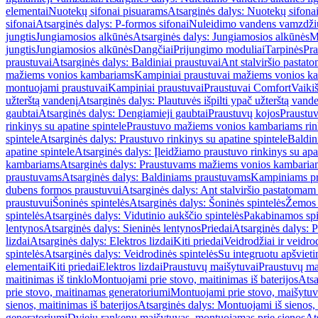
elementai
Nuotekų sifonai pisuarams
Atsarginės dalys: Nuotekų sifona
sifonai
Atsarginės dalys: P-formos sifonai
Nuleidimo vandens vamzdžių i
jungtis
Jungiamosios alkūnės
Atsarginės dalys: Jungiamosios alkūnės
M
jungtis
Jungiamosios alkūnės
Dangčiai
Prijungimo moduliai
Tarpinės
Pra
praustuvai
Atsarginės dalys: Baldiniai praustuvai
Ant stalviršio pastato
mažiems vonios kambariams
Kampiniai praustuvai mažiems vonios k
montuojami praustuvai
Kampiniai praustuvai
Praustuvai Comfort
Vaikiš
užterštą vandenį
Atsarginės dalys: Plautuvės išpilti ypač užterštą vand
gaubtai
Atsarginės dalys: Dengiamieji gaubtai
Praustuvų kojos
Praustu
rinkinys su apatine spintele
Praustuvo mažiems vonios kambariams rink
spintele
Atsarginės dalys: Praustuvo rinkinys su apatine spintele
Baldin
apatine spintele
Atsarginės dalys: Įleidžiamo praustuvo rinkinys su apa
kambariams
Atsarginės dalys: Praustuvams mažiems vonios kambaria
praustuvams
Atsarginės dalys: Baldiniams praustuvams
Kampiniams p
dubens formos praustuvui
Atsarginės dalys: Ant stalviršio pastatoma
praustuvui
Šoninės spintelės
Atsarginės dalys: Šoninės spintelės
Žemos 
spintelės
Atsarginės dalys: Vidutinio aukščio spintelės
Pakabinamos spi
lentynos
Atsarginės dalys: Sieninės lentynos
Priedai
Atsarginės dalys: P
lizdai
Atsarginės dalys: Elektros lizdai
Kiti priedai
Veidrodžiai ir veidro
spintelės
Atsarginės dalys: Veidrodinės spintelės
Su integruotu apšviet
elementai
Kiti priedai
Elektros lizdai
Praustuvų maišytuvai
Praustuvų ma
maitinimas iš tinklo
Montuojami prie stovo, maitinimas iš baterijos
Atsa
prie stovo, maitinamas generatoriumi
Montuojami prie stovo, maišytuv
sienos, maitinimas iš baterijos
Atsarginės dalys: Montuojami iš sienos, 
generatoriumi
Dviejų rankenų maišytuvas, montuojamas prie sienos
At