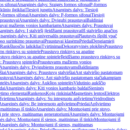
os sifonai
Atsarginės dalys: Sraigės formos sifonai
P-formos
ūnių ilgikliai
Tiesioji jungtis
Atsarginės dalys: Tiesioji
P-formos sifonai
Atsarginės dalys: P-formos sifonai
Tiesioji
praustuvai
Atsarginės dalys: Dvigubi praustuvai
Baldiniai
tuvai mažiems vonios kambariams
Atsarginės dalys: Praustuvai
arginės dalys: Į stalviršį įleidžiami praustuvai
Iš stalviršio apačios
tsarginės dalys: Kiti universalūs praustuvai
Plautuvės išpilti ypač
so surinkimo praustuvai
Praustuvai klasėms
Priedai
Dengiamieji
Rankšluosčių laikikliai
Tvirtinimai
Dekoratyvinės plokštės
Praustuvo
s rinkinys su spintele
Praustuvo rinkinys su apatine
stuvo rinkinys su apatine spintele
Įleidžiamo praustuvo rinkinys su
: Praustuvų spintelės
Praustuvams mažiems vonios
Atsarginės dalys: Dvigubiems praustuvams
Baldiniams
šiai
Atsarginės dalys: Praustuvų stalviršiai
Ant stalviršio pastatomam
ustuvui
Atsarginės dalys: Ant stalviršio pastatomam stačiakampiam
telės
Atsarginės dalys: Aukštos spintelės
Vidutinio aukščio
dai
Atsarginės dalys: Kiti vonios kambario baldai
Sieninės
timo elementai
Rankenos
Kojų rinkiniai
Magnetinės lentos
Elektros
švietimu
Atsarginės dalys: Su integruotu apšvietimu
Veidrodinės
Atsarginės dalys: Be integruoto apšvietimo
Priedai
Apšvietimo
maitinimas iš tinklo
Atsarginės dalys: Montuojami prie stovo,
prie stovo, maitinamas generatoriumi
Atsarginės dalys: Montuojami
ės dalys: Montuojami iš sienos, maitinimas iš tinklo
Montuojami iš
Atsarginės dalys: Montuojami iš sienos, maitinamas
edai
Atsarginės dalys: Priedai
Praustuvų maišytuvams
Atsarginės dalys: