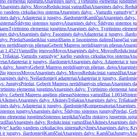
imo elementai jungtims
Atsarginės dalys: Tvirtinimo elementai jungtims
Atsarginės dalys: Movos
Redukciniai vamzdžiai
Atsarginės dalys: Reduk
 vandens cirkuliacijos sistema
Atsarginės dalys: „Vamzdis vamzdyje“ ka
inės dalys: Adapteriai ir jungtys, išardomieji
Kamščiai
Atsarginės dalys:
sistemai
Šildymo sistemos jungtys
Atsarginės dalys: Šildymo sistemos ju
žiams
Tvirtinimo elementai jungtims
Atsarginės dalys: Tvirtinimo element
nės dalys
Atsarginės dalys: Fasoninės dalys
Adapteriai ir jungtys, išardo
alys: Priedai
Sandarikliai vamzdžiams ir fasoninėms dalims
Dangčiai va
ss nerūdijantysis plienas
Geberit Mapress nerūdijantysis plienas
Atsargi
ai 1.4521
Vamzdžių įmovos
Movos
Atsarginės dalys: Movos
Redukcinia
 Trišakiai
„Vamzdis vamzdyje“ karšto vandens cirkuliacijos sistema
Ats
riai
Adapteriai ir jungtys, išardomieji
Atsarginės dalys: Adapteriai ir jun
s dalys: Jungtys
Geberit Mapress nerūdijantysis plienas, dujos
Atsarginės
žių įmovos
Movos
Atsarginės dalys: Movos
Redukciniai vamzdžiai
Atsar
sarginės dalys: Neišardomieji adapteriai
Adapteriai ir jungtys, išardomie
ys: Jungtys
Priedai, Geberit Mapress nerūdijantysis plienas
Atsarginės da
irtinimo elementai jungtims
Atsarginės dalys: Tvirtinimo elementai jun
alys: Geberit Mapress anglinis plienas
Sistemos vamzdžiai 1.0034
Siste
i
Alkūnės
Atsarginės dalys: Alkūnės
Trišakiai
Atsarginės dalys: Trišakiai
inės dalys: Adapteriai ir jungtys, išardomieji
Kompensatoriai
Atsarginės
istemos jungtys
Atsarginės dalys: Šildymo sistemos jungtys
Priedai, Geb
imo elementai jungtims
Sistemos tarpikliai
Varžtų rinkinys jungėmis suju
mzdžiai
Atsarginės dalys: Redukciniai vamzdžiai
Alkūnės
Atsarginės dal
je“ karšto vandens cirkuliacijos sistema
Kryžmės
Atsarginės dalys: K
 ir jungtys, išardomieji
Kamščiai
Atsarginės dalys: Kamščiai
Jungtys
Atsa