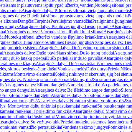
etaisams ir plautuvėms išpilti ypač užterštą vandenį
Nuotekų sifonai pr
ntis modelis
Atsarginės dalys: P-formos sifonai, vietą taupantis modelis
B
arginės dalys: Buteliniai sifonai praustuvams, vietą taupantis modelis
Po
s alkūnės
Dangčiai
Tarpinės
Persiliejimo vamzdžiai
Prailginimai
Įjungima
ės jungtys
Atsarginės dalys: Plautuvės jungtys
Tiesioji jungtis
Atsarginės 
onai
Atsarginės dalys: P-formos sifonai
Potinkiniai sifonai
Atsarginės daly
dai
Nuotekų sifonai užteršto vandens išpylimo kriauklėms
Atsarginės dal
rginės dalys: Jungiamosios alkūnės
Tiesioji jungtis
Atsarginės dalys: Tiesi
indų nuotekų sistema
Atsarginės dalys: Dušo grindų nuotekų sistema
Duš
ai
Atsarginės dalys: Dušo paviršiaus sifonai
Dušo trapų priedai
Atsarginė
eninių dušo latakų priedai
Dušo padėklai ir dušo paviršiai
Atsarginės daly
neralinės medžiagos
Atsarginės dalys: Dušo paviršiai iš mineralinės med
elės, skirtos beslenksčiam dušui
Vonios sienelės
Dušo durys
Priedai
Nišos
dikiams
Montavimo elementai
Kojelių rinkinys ir skersinių sijų bei sieni
ginės dalys: Nuotekų sifonai dušo padėklams, d52
Su sifono angos dang
lis
Atsarginės dalys: Sifono dangtelis
Nuotekų sifonai dušo padėklams, 
mo angos dangtelio
Atsarginės dalys: Be išleidimo angos dangtelio
Sifon
90
Su sifono angos dangteliu
Atsarginės dalys: Su sifono angos dangteliu
ifonai vonioms, d52
Atsarginės dalys: Nuotekų sifonai vonioms, d52
Su
lys: Montavimo dalių rinkiniai pasukamajai rankenai
Su pasukamąja ran
amajai rankenai ir prileidimo funkcijai
Atsarginės dalys: Montavimo dal
paudimu funkcija PushControl
Montavimo dalių rinkiniai mygtukinio v
tsarginės dalys: Su vožtuvo akle
Priedai nuotekų sistemos fasoninėms 
otinkiniai vamzdžio pertraukikliai
Vandens tiekimo jungtys
Potinkinės s