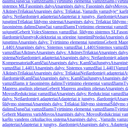
dalims
Dangčiai vamzdžiams
Tvirtinimo elementai vamzdžiams
Tvirtin
sistemos ML
Fasoninės dalys
Atsarginės dalys: Fasoninės dalys
Movos
Alkūnės
Trišakiai
Atsarginės dalys: Trišakiai
„Vamzdis vamzdyje“ karšto
dalys: Neišardomieji adapteriai
Adapteriai ir jungtys, išardomieji
Atsarg
jungtimi
Trišakiai šildymo sistemai
Atsarginės dalys: Trišakiai šildymo 
fasoninėms dalims
Dangčiai vamzdžiams
Tvirtinimo elementai vamzd
sujungti
Geberit Volex
Sistemos vamzdžiai, šildymo sistemos SL
Fasoni
išardomieji
Jungtys
Kolektoriai su sriegine jungtimi
Priedai
Atsarginės d
jungtims
Atsarginės dalys: Tvirtinimo elementai jungtims
Geberit Mapre
1.4401
Atsarginės dalys: Sistemos vamzdžiai 1.4401
Sistemos vamzdži
vamzdžiai
Alkūnės
Atsarginės dalys: Alkūnės
Trišakiai
Atsarginės dalys:
sistema
Neišardomieji adapteriai
Atsarginės dalys: Neišardomieji adapte
Kompensatoriai
Kamščiai
Atsarginės dalys: Kamščiai
Jungtys
Atsarginė
vamzdžiai 1.4401
Atsarginės dalys: Sistemos vamzdžiai 1.4401
Vamzd
Alkūnės
Trišakiai
Atsarginės dalys: Trišakiai
Neišardomieji adapteriai
At
išardomieji
Kamščiai
Atsarginės dalys: Kamščiai
Jungtys
Atsarginės dal
vamzdžiams ir fasoninėms dalims
Tvirtinimo elementai vamzdžiams
Tv
Mapress anglinis plienas
Geberit Mapress anglinis plienas
Atsarginės d
Movos
Redukciniai vamzdžiai
Atsarginės dalys: Redukciniai vamzdžia
dalys: Neišardomieji adapteriai
Adapteriai ir jungtys, išardomieji
Atsarg
šildymo sistemai
Atsarginės dalys: Trišakiai šildymo sistemai
Šildymo s
dalims
Dangčiai vamzdžiams
Tvirtinimo elementai vamzdžiams
Tvirtin
Geberit Mapress varis
Movos
Atsarginės dalys: Movos
Redukciniai va
karšto vandens cirkuliacijos sistema
Atsarginės dalys: „Vamzdis vamzdy
adapteriai
Adapteriai ir jungtys, išardomieji
Atsarginės dalys: Adapteriai