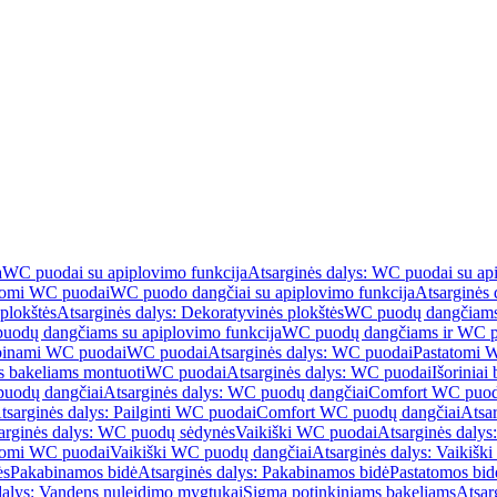
a
WC puodai su apiplovimo funkcija
Atsarginės dalys: WC puodai su ap
atomi WC puodai
WC puodo dangčiai su apiplovimo funkcija
Atsarginės 
plokštės
Atsarginės dalys: Dekoratyvinės plokštės
WC puodų dangčiams 
uodų dangčiams su apiplovimo funkcija
WC puodų dangčiams ir WC pu
abinami WC puodai
WC puodai
Atsarginės dalys: WC puodai
Pastatomi 
s bakeliams montuoti
WC puodai
Atsarginės dalys: WC puodai
Išoriniai
uodų dangčiai
Atsarginės dalys: WC puodų dangčiai
Comfort WC puod
tsarginės dalys: Pailginti WC puodai
Comfort WC puodų dangčiai
Atsa
arginės dalys: WC puodų sėdynės
Vaikiški WC puodai
Atsarginės dalys
atomi WC puodai
Vaikiški WC puodų dangčiai
Atsarginės dalys: Vaikiš
ės
Pakabinamos bidė
Atsarginės dalys: Pakabinamos bidė
Pastatomos bid
dalys: Vandens nuleidimo mygtukai
Sigma potinkiniams bakeliams
Atsar