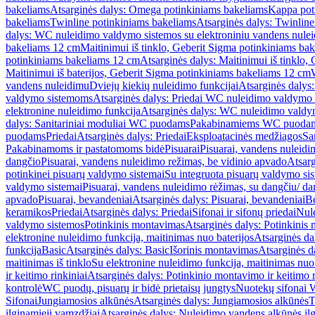
bakeliams
Atsarginės dalys: Omega potinkiniams bakeliams
Kappa pot
bakeliams
Twinline potinkiniams bakeliams
Atsarginės dalys: Twinlin
dalys: WC nuleidimo valdymo sistemos su elektroniniu vandens nule
bakeliams 12 cm
Maitinimui iš tinklo, Geberit Sigma potinkiniams ba
potinkiniams bakeliams 12 cm
Atsarginės dalys: Maitinimui iš tinklo
Maitinimui iš baterijos, Geberit Sigma potinkiniams bakeliams 12 cm
vandens nuleidimu
Dviejų kiekių nuleidimo funkcijai
Atsarginės dalys:
valdymo sistemoms
Atsarginės dalys: Priedai WC nuleidimo valdymo
elektronine nuleidimo funkcija
Atsarginės dalys: WC nuleidimo valdym
dalys: Sanitariniai moduliai WC puodams
Pakabinamiems WC puoda
puodams
Priedai
Atsarginės dalys: Priedai
Eksploatacinės medžiagos
San
Pakabinamoms ir pastatomoms bidė
Pisuarai
Pisuarai, vandens nuleidi
dangčio
Pisuarai, vandens nuleidimo režimas, be vidinio apvado
Atsarg
potinkinei pisuarų valdymo sistemai
Su integruota pisuarų valdymo si
valdymo sistemai
Pisuarai, vandens nuleidimo rėžimas, su dangčiu/ da
apvado
Pisuarai, bevandeniai
Atsarginės dalys: Pisuarai, bevandeniai
B
keramikos
Priedai
Atsarginės dalys: Priedai
Sifonai ir sifonų priedai
Nule
valdymo sistemos
Potinkinis montavimas
Atsarginės dalys: Potinkinis
elektronine nuleidimo funkcija, maitinimas nuo baterijos
Atsarginės da
funkcija
Basic
Atsarginės dalys: Basic
Išorinis montavimas
Atsarginės d
maitinimas iš tinklo
Su elektronine nuleidimo funkcija, maitinimas nuo 
ir keitimo rinkiniai
Atsarginės dalys: Potinkinio montavimo ir keitimo r
kontrolė
WC puodų, pisuarų ir bidė prietaisų jungtys
Nuotekų sifonai W
Sifonai
Jungiamosios alkūnės
Atsarginės dalys: Jungiamosios alkūnės
T
ilginamieji vamzdžiai
Atsarginės dalys: Nuleidimo vandens alkūnės il