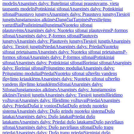
modelis
Atsarginės dalys: Buteliniai sifonai praustuvams, vietą
taupantis modelis
Potinkiniai sifonai
Atsarginės dalys: Potinkiniai
sifonai
Praustuvo jungtys
Atsarginės dalys: Praustuvo jungtys
Tiesioji
jungtis
Jungiamosios alkūnės
Dangčiai
Tarpinės
Persiliejimo
vamzdžiai
Prailginimai
Įjungimai
Nuotekų sifonai
plautuvėms
Atsarginės dalys: Nuotekų sifonai plautuvėms
P-formos
sifonai
Atsarginės dalys: P-formos sifonai
Plautuvės
jungtys
Atsarginės dalys: Plautuvės jungtys
Tiesioji jungtis
Atsarginės
dalys: Tiesioji jungtis
Priedai
Atsarginės dalys: Priedai
Nuotekų
sifonai prietaisams
Atsarginės dalys: Nuotekų sifonai prietaisams
P-
formos sifonai
Atsarginės dalys: P-formos sifonai
Potinkiniai
sifonai
Atsarginės dalys: Potinkiniai sifonai
Išoriniai sifonai
Atsarginės
dalys: Išoriniai sifonai
Prijungimo moduliai
Atsarginės dalys:
Prijungimo moduliai
Priedai
Nuotekų sifonai užteršto vandens
išpylimo kriauklėms
Atsarginės dalys: Nuotekų sifonai užteršto
vandens išpylimo kriauklėms
Sifonai
Atsarginės dalys:
Sifonai
Jungiamosios alkūnės
Atsarginės dalys: Jungiamosios
alkūnės
Tiesioji jungtis
Atsarginės dalys: Tiesioji jungtis
Išleidimo
vožtuvai
Atsarginės dalys: Išleidimo vožtuvai
Priedai
Atsarginės
dalys: Priedai
Dušai ir vonios
Dušai
Dušo grindų nuotekų
sistema
Atsarginės dalys: Dušo grindų nuotekų sistema
Dušo
latakai
Atsarginės dalys: Dušo latakai
Priedai dušo
latakams
Atsarginės dalys: Priedai dušo latakams
Dušo paviršiaus
sifonai
Atsarginės dalys: Dušo paviršiaus sifonai
Dušo trapų
priedai
Atsarginės dalys: Dušo trapų priedai
Sieniniai dušo