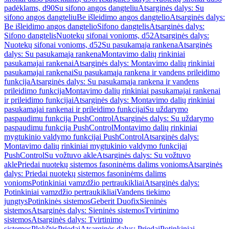
padėklams, d90
Su sifono angos dangteliu
Atsarginės dalys: Su
sifono angos dangteliu
Be išleidimo angos dangtelio
Atsarginės dalys:
Be išleidimo angos dangtelio
Sifono dangtelis
Atsarginės dalys:
Sifono dangtelis
Nuotekų sifonai vonioms, d52
Atsarginės dalys:
Nuotekų sifonai vonioms, d52
Su pasukamąja rankena
Atsarginės
dalys: Su pasukamąja rankena
Montavimo dalių rinkiniai
pasukamajai rankenai
Atsarginės dalys: Montavimo dalių rinkiniai
pasukamajai rankenai
Su pasukamąja rankena ir vandens prileidimo
funkcija
Atsarginės dalys: Su pasukamąja rankena ir vandens
prileidimo funkcija
Montavimo dalių rinkiniai pasukamajai rankenai
ir prileidimo funkcijai
Atsarginės dalys: Montavimo dalių rinkiniai
pasukamajai rankenai ir prileidimo funkcijai
Su uždarymo
paspaudimu funkcija PushControl
Atsarginės dalys: Su uždarymo
paspaudimu funkcija PushControl
Montavimo dalių rinkiniai
mygtukinio valdymo funkcijai PushControl
Atsarginės dalys:
Montavimo dalių rinkiniai mygtukinio valdymo funkcijai
PushControl
Su vožtuvo akle
Atsarginės dalys: Su vožtuvo
akle
Priedai nuotekų sistemos fasoninėms dalims vonioms
Atsarginės
dalys: Priedai nuotekų sistemos fasoninėms dalims
vonioms
Potinkiniai vamzdžio pertraukikliai
Atsarginės dalys:
Potinkiniai vamzdžio pertraukikliai
Vandens tiekimo
jungtys
Potinkinės sistemos
Geberit Duofix
Sieninės
sistemos
Atsarginės dalys: Sieninės sistemos
Tvirtinimo
sistemos
Atsarginės dalys: Tvirtinimo
sistemos
Plokštės
Priedai
Atsarginės dalys: Priedai
Potinkiniai