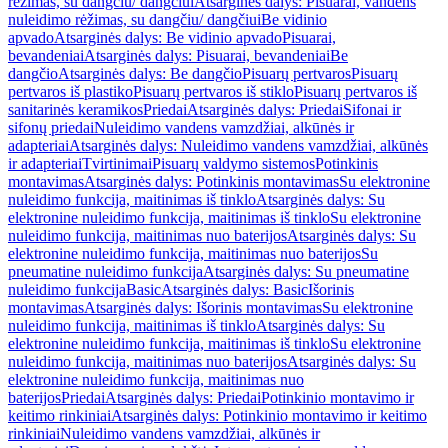
rėžimas, su dangčiu/ dangčiui
Atsarginės dalys: Pisuarai, vandens
nuleidimo rėžimas, su dangčiu/ dangčiui
Be vidinio
apvado
Atsarginės dalys: Be vidinio apvado
Pisuarai,
bevandeniai
Atsarginės dalys: Pisuarai, bevandeniai
Be
dangčio
Atsarginės dalys: Be dangčio
Pisuarų pertvaros
Pisuarų
pertvaros iš plastiko
Pisuarų pertvaros iš stiklo
Pisuarų pertvaros iš
sanitarinės keramikos
Priedai
Atsarginės dalys: Priedai
Sifonai ir
sifonų priedai
Nuleidimo vandens vamzdžiai, alkūnės ir
adapteriai
Atsarginės dalys: Nuleidimo vandens vamzdžiai, alkūnės
ir adapteriai
Tvirtinimai
Pisuarų valdymo sistemos
Potinkinis
montavimas
Atsarginės dalys: Potinkinis montavimas
Su elektronine
nuleidimo funkcija, maitinimas iš tinklo
Atsarginės dalys: Su
elektronine nuleidimo funkcija, maitinimas iš tinklo
Su elektronine
nuleidimo funkcija, maitinimas nuo baterijos
Atsarginės dalys: Su
elektronine nuleidimo funkcija, maitinimas nuo baterijos
Su
pneumatine nuleidimo funkcija
Atsarginės dalys: Su pneumatine
nuleidimo funkcija
Basic
Atsarginės dalys: Basic
Išorinis
montavimas
Atsarginės dalys: Išorinis montavimas
Su elektronine
nuleidimo funkcija, maitinimas iš tinklo
Atsarginės dalys: Su
elektronine nuleidimo funkcija, maitinimas iš tinklo
Su elektronine
nuleidimo funkcija, maitinimas nuo baterijos
Atsarginės dalys: Su
elektronine nuleidimo funkcija, maitinimas nuo
baterijos
Priedai
Atsarginės dalys: Priedai
Potinkinio montavimo ir
keitimo rinkiniai
Atsarginės dalys: Potinkinio montavimo ir keitimo
rinkiniai
Nuleidimo vandens vamzdžiai, alkūnės ir