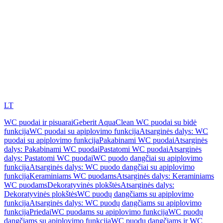
LT
WC puodai ir pisuarai
Geberit AquaClean WC puodai su bidė
funkcija
WC puodai su apiplovimo funkcija
Atsarginės dalys: WC
puodai su apiplovimo funkcija
Pakabinami WC puodai
Atsarginės
dalys: Pakabinami WC puodai
Pastatomi WC puodai
Atsarginės
dalys: Pastatomi WC puodai
WC puodo dangčiai su apiplovimo
funkcija
Atsarginės dalys: WC puodo dangčiai su apiplovimo
funkcija
Keraminiams WC puodams
Atsarginės dalys: Keraminiams
WC puodams
Dekoratyvinės plokštės
Atsarginės dalys:
Dekoratyvinės plokštės
WC puodų dangčiams su apiplovimo
funkcija
Atsarginės dalys: WC puodų dangčiams su apiplovimo
funkcija
Priedai
WC puodams su apiplovimo funkcija
WC puodų
dangčiams su apiplovimo funkcija
WC puodų dangčiams ir WC