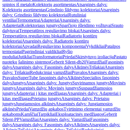
spintos iš metalo
Kolektorių asortimentas
Atsarginės dalys:
Kolektorių asortimentas
Grindinio šildymo kolektoriai
Atsarginės
dalys: Grindinio šildymo kolektoriai
Rutuliniai
ventiliai
Termometrai
Adapteriai
Atsarginės dalys:
Adapteriai
Kolektoriaus jungtys
Sparčiojo išleidimo vožtuvai
Srauto
dalytuvai
Temperatūros reguliavimo blokai
Atsarginės dalys:
Temperatūros reguliavimo blokai
Radiatorių kontūrų
kolektoriai
Atsarginės dalys: Radiatorių kontūrų
kolektoriai
Apvadai
Reguliavimo komponentai
Vykdikliai
Patalpos
termostatai
Pagrindiniai valdikliai
Ryšio
moduliai
Jutikliai
Transformatoriai
Priedai
Skirstytuvo izoliacija
Pastato
nuotekų šalinimo sistemos
Geberit Silent-db20
Vamzdžiai
Fasoninės
dalys
Atsarginės dalys: Fasoninės dalys
Alkūnės
Trišakiai
Atsarginės
dalys: Trišakiai
Redukciniai vamzdžiai
Pravalos
Atsarginės dalys:
Pravalos
SuperTube fasoninės dalys
Alkūnės
Specialios fasoninės
dalys
Jungtys
Atsarginės dalys: Jungtys
Suvirinamos jungtys
Movinės
jungtys
Atsarginės dalys: Movinės jungtys
Suspaudžiamosios
jungtys
Adapteriai į kitas medžiagas
Atsarginės dalys: Adapteriai į
kitas medžiagas
Prietaisų jungtys
Atsarginės dalys: Prietaisų
jungtys
Jungiamosios alkūnės
Atsarginės dalys: Jungiamosios
alkūnės
Priedai
Vamzdžių apkabos
Tvirtinimo elementai vamzdžių
apkaboms
Kamščiai
Tarpikliai
Eksploatacinės medžiagos
Geberit
Silent-PP
Vamzdžiai
Atsarginės dalys: Vamzdžiai
Fasoninės
dalys
Atsarginės dalys: Fasoninės dalys
Alkūnės
Atsarginės dalys:
Alkūnės
Trišakiai
Atsarginės dalys: Trišakiai
Redukciniai