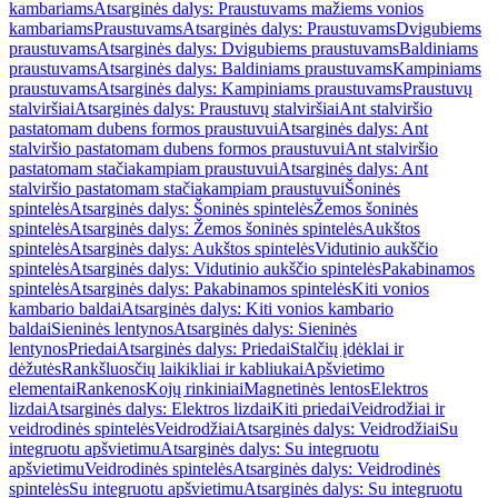
kambariams
Atsarginės dalys: Praustuvams mažiems vonios
kambariams
Praustuvams
Atsarginės dalys: Praustuvams
Dvigubiems
praustuvams
Atsarginės dalys: Dvigubiems praustuvams
Baldiniams
praustuvams
Atsarginės dalys: Baldiniams praustuvams
Kampiniams
praustuvams
Atsarginės dalys: Kampiniams praustuvams
Praustuvų
stalviršiai
Atsarginės dalys: Praustuvų stalviršiai
Ant stalviršio
pastatomam dubens formos praustuvui
Atsarginės dalys: Ant
stalviršio pastatomam dubens formos praustuvui
Ant stalviršio
pastatomam stačiakampiam praustuvui
Atsarginės dalys: Ant
stalviršio pastatomam stačiakampiam praustuvui
Šoninės
spintelės
Atsarginės dalys: Šoninės spintelės
Žemos šoninės
spintelės
Atsarginės dalys: Žemos šoninės spintelės
Aukštos
spintelės
Atsarginės dalys: Aukštos spintelės
Vidutinio aukščio
spintelės
Atsarginės dalys: Vidutinio aukščio spintelės
Pakabinamos
spintelės
Atsarginės dalys: Pakabinamos spintelės
Kiti vonios
kambario baldai
Atsarginės dalys: Kiti vonios kambario
baldai
Sieninės lentynos
Atsarginės dalys: Sieninės
lentynos
Priedai
Atsarginės dalys: Priedai
Stalčių įdėklai ir
dėžutės
Rankšluosčių laikikliai ir kabliukai
Apšvietimo
elementai
Rankenos
Kojų rinkiniai
Magnetinės lentos
Elektros
lizdai
Atsarginės dalys: Elektros lizdai
Kiti priedai
Veidrodžiai ir
veidrodinės spintelės
Veidrodžiai
Atsarginės dalys: Veidrodžiai
Su
integruotu apšvietimu
Atsarginės dalys: Su integruotu
apšvietimu
Veidrodinės spintelės
Atsarginės dalys: Veidrodinės
spintelės
Su integruotu apšvietimu
Atsarginės dalys: Su integruotu