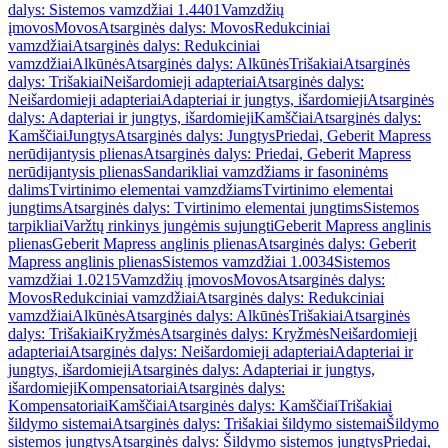
dalys: Sistemos vamzdžiai 1.4401
Vamzdžių
įmovos
Movos
Atsarginės dalys: Movos
Redukciniai
vamzdžiai
Atsarginės dalys: Redukciniai
vamzdžiai
Alkūnės
Atsarginės dalys: Alkūnės
Trišakiai
Atsarginės
dalys: Trišakiai
Neišardomieji adapteriai
Atsarginės dalys:
Neišardomieji adapteriai
Adapteriai ir jungtys, išardomieji
Atsarginės
dalys: Adapteriai ir jungtys, išardomieji
Kamščiai
Atsarginės dalys:
Kamščiai
Jungtys
Atsarginės dalys: Jungtys
Priedai, Geberit Mapress
nerūdijantysis plienas
Atsarginės dalys: Priedai, Geberit Mapress
nerūdijantysis plienas
Sandarikliai vamzdžiams ir fasoninėms
dalims
Tvirtinimo elementai vamzdžiams
Tvirtinimo elementai
jungtims
Atsarginės dalys: Tvirtinimo elementai jungtims
Sistemos
tarpikliai
Varžtų rinkinys jungėmis sujungti
Geberit Mapress anglinis
plienas
Geberit Mapress anglinis plienas
Atsarginės dalys: Geberit
Mapress anglinis plienas
Sistemos vamzdžiai 1.0034
Sistemos
vamzdžiai 1.0215
Vamzdžių įmovos
Movos
Atsarginės dalys:
Movos
Redukciniai vamzdžiai
Atsarginės dalys: Redukciniai
vamzdžiai
Alkūnės
Atsarginės dalys: Alkūnės
Trišakiai
Atsarginės
dalys: Trišakiai
Kryžmės
Atsarginės dalys: Kryžmės
Neišardomieji
adapteriai
Atsarginės dalys: Neišardomieji adapteriai
Adapteriai ir
jungtys, išardomieji
Atsarginės dalys: Adapteriai ir jungtys,
išardomieji
Kompensatoriai
Atsarginės dalys:
Kompensatoriai
Kamščiai
Atsarginės dalys: Kamščiai
Trišakiai
šildymo sistemai
Atsarginės dalys: Trišakiai šildymo sistemai
Šildymo
sistemos jungtys
Atsarginės dalys: Šildymo sistemos jungtys
Priedai,