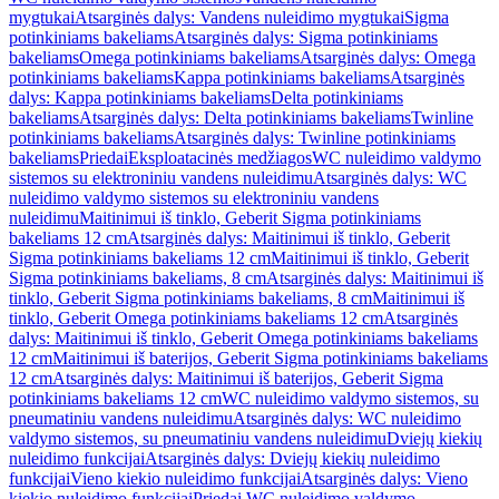
mygtukai
Atsarginės dalys: Vandens nuleidimo mygtukai
Sigma
potinkiniams bakeliams
Atsarginės dalys: Sigma potinkiniams
bakeliams
Omega potinkiniams bakeliams
Atsarginės dalys: Omega
potinkiniams bakeliams
Kappa potinkiniams bakeliams
Atsarginės
dalys: Kappa potinkiniams bakeliams
Delta potinkiniams
bakeliams
Atsarginės dalys: Delta potinkiniams bakeliams
Twinline
potinkiniams bakeliams
Atsarginės dalys: Twinline potinkiniams
bakeliams
Priedai
Eksploatacinės medžiagos
WC nuleidimo valdymo
sistemos su elektroniniu vandens nuleidimu
Atsarginės dalys: WC
nuleidimo valdymo sistemos su elektroniniu vandens
nuleidimu
Maitinimui iš tinklo, Geberit Sigma potinkiniams
bakeliams 12 cm
Atsarginės dalys: Maitinimui iš tinklo, Geberit
Sigma potinkiniams bakeliams 12 cm
Maitinimui iš tinklo, Geberit
Sigma potinkiniams bakeliams, 8 cm
Atsarginės dalys: Maitinimui iš
tinklo, Geberit Sigma potinkiniams bakeliams, 8 cm
Maitinimui iš
tinklo, Geberit Omega potinkiniams bakeliams 12 cm
Atsarginės
dalys: Maitinimui iš tinklo, Geberit Omega potinkiniams bakeliams
12 cm
Maitinimui iš baterijos, Geberit Sigma potinkiniams bakeliams
12 cm
Atsarginės dalys: Maitinimui iš baterijos, Geberit Sigma
potinkiniams bakeliams 12 cm
WC nuleidimo valdymo sistemos, su
pneumatiniu vandens nuleidimu
Atsarginės dalys: WC nuleidimo
valdymo sistemos, su pneumatiniu vandens nuleidimu
Dviejų kiekių
nuleidimo funkcijai
Atsarginės dalys: Dviejų kiekių nuleidimo
funkcijai
Vieno kiekio nuleidimo funkcijai
Atsarginės dalys: Vieno
kiekio nuleidimo funkcijai
Priedai WC nuleidimo valdymo