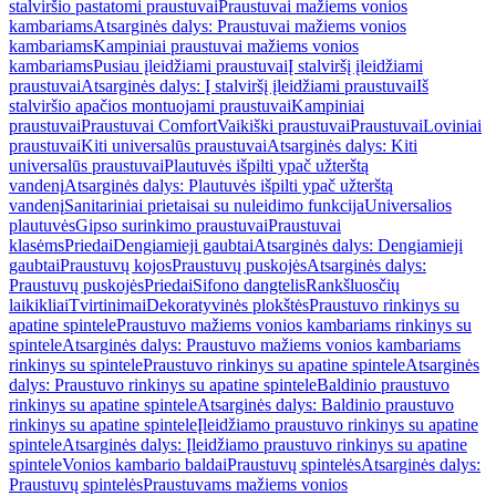
stalviršio pastatomi praustuvai
Praustuvai mažiems vonios
kambariams
Atsarginės dalys: Praustuvai mažiems vonios
kambariams
Kampiniai praustuvai mažiems vonios
kambariams
Pusiau įleidžiami praustuvai
Į stalviršį įleidžiami
praustuvai
Atsarginės dalys: Į stalviršį įleidžiami praustuvai
Iš
stalviršio apačios montuojami praustuvai
Kampiniai
praustuvai
Praustuvai Comfort
Vaikiški praustuvai
Praustuvai
Loviniai
praustuvai
Kiti universalūs praustuvai
Atsarginės dalys: Kiti
universalūs praustuvai
Plautuvės išpilti ypač užterštą
vandenį
Atsarginės dalys: Plautuvės išpilti ypač užterštą
vandenį
Sanitariniai prietaisai su nuleidimo funkcija
Universalios
plautuvės
Gipso surinkimo praustuvai
Praustuvai
klasėms
Priedai
Dengiamieji gaubtai
Atsarginės dalys: Dengiamieji
gaubtai
Praustuvų kojos
Praustuvų puskojės
Atsarginės dalys:
Praustuvų puskojės
Priedai
Sifono dangtelis
Rankšluosčių
laikikliai
Tvirtinimai
Dekoratyvinės plokštės
Praustuvo rinkinys su
apatine spintele
Praustuvo mažiems vonios kambariams rinkinys su
spintele
Atsarginės dalys: Praustuvo mažiems vonios kambariams
rinkinys su spintele
Praustuvo rinkinys su apatine spintele
Atsarginės
dalys: Praustuvo rinkinys su apatine spintele
Baldinio praustuvo
rinkinys su apatine spintele
Atsarginės dalys: Baldinio praustuvo
rinkinys su apatine spintele
Įleidžiamo praustuvo rinkinys su apatine
spintele
Atsarginės dalys: Įleidžiamo praustuvo rinkinys su apatine
spintele
Vonios kambario baldai
Praustuvų spintelės
Atsarginės dalys:
Praustuvų spintelės
Praustuvams mažiems vonios