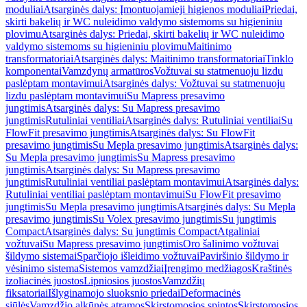
moduliai
Atsarginės dalys: Įmontuojamieji higienos moduliai
Priedai,
skirti bakelių ir WC nuleidimo valdymo sistemoms su higieniniu
plovimu
Atsarginės dalys: Priedai, skirti bakelių ir WC nuleidimo
valdymo sistemoms su higieniniu plovimu
Maitinimo
transformatoriai
Atsarginės dalys: Maitinimo transformatoriai
Tinklo
komponentai
Vamzdynų armatūros
Vožtuvai su statmenuoju lizdu
paslėptam montavimui
Atsarginės dalys: Vožtuvai su statmenuoju
lizdu paslėptam montavimui
Su Mapress presavimo
jungtimis
Atsarginės dalys: Su Mapress presavimo
jungtimis
Rutuliniai ventiliai
Atsarginės dalys: Rutuliniai ventiliai
Su
FlowFit presavimo jungtimis
Atsarginės dalys: Su FlowFit
presavimo jungtimis
Su Mepla presavimo jungtimis
Atsarginės dalys:
Su Mepla presavimo jungtimis
Su Mapress presavimo
jungtimis
Atsarginės dalys: Su Mapress presavimo
jungtimis
Rutuliniai ventiliai paslėptam montavimui
Atsarginės dalys:
Rutuliniai ventiliai paslėptam montavimui
Su FlowFit presavimo
jungtimis
Su Mepla presavimo jungtimis
Atsarginės dalys: Su Mepla
presavimo jungtimis
Su Volex presavimo jungtimis
Su jungtimis
Compact
Atsarginės dalys: Su jungtimis Compact
Atgaliniai
vožtuvai
Su Mapress presavimo jungtimis
Oro šalinimo vožtuvai
šildymo sistemai
Sparčiojo išleidimo vožtuvai
Paviršinio šildymo ir
vėsinimo sistema
Sistemos vamzdžiai
Įrengimo medžiagos
Kraštinės
izoliacinės juostos
Lipniosios juostos
Vamzdžių
fiksatoriai
Išlyginamojo sluoksnio priedai
Deformacinės
siūlės
Vamzdžio alkūnės atramos
Skirstomosios spintos
Skirstomosios