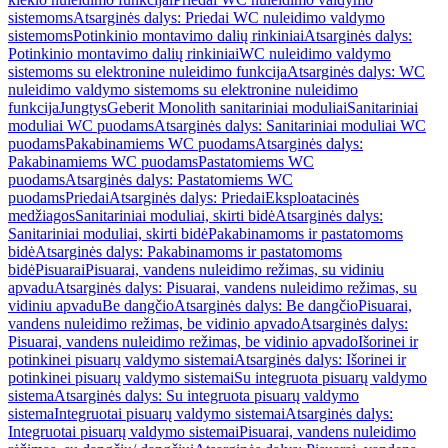
sistemoms
Atsarginės dalys: Priedai WC nuleidimo valdymo
sistemoms
Potinkinio montavimo dalių rinkiniai
Atsarginės dalys:
Potinkinio montavimo dalių rinkiniai
WC nuleidimo valdymo
sistemoms su elektronine nuleidimo funkcija
Atsarginės dalys: WC
nuleidimo valdymo sistemoms su elektronine nuleidimo
funkcija
Jungtys
Geberit Monolith sanitariniai moduliai
Sanitariniai
moduliai WC puodams
Atsarginės dalys: Sanitariniai moduliai WC
puodams
Pakabinamiems WC puodams
Atsarginės dalys:
Pakabinamiems WC puodams
Pastatomiems WC
puodams
Atsarginės dalys: Pastatomiems WC
puodams
Priedai
Atsarginės dalys: Priedai
Eksploatacinės
medžiagos
Sanitariniai moduliai, skirti bidė
Atsarginės dalys:
Sanitariniai moduliai, skirti bidė
Pakabinamoms ir pastatomoms
bidė
Atsarginės dalys: Pakabinamoms ir pastatomoms
bidė
Pisuarai
Pisuarai, vandens nuleidimo režimas, su vidiniu
apvadu
Atsarginės dalys: Pisuarai, vandens nuleidimo režimas, su
vidiniu apvadu
Be dangčio
Atsarginės dalys: Be dangčio
Pisuarai,
vandens nuleidimo režimas, be vidinio apvado
Atsarginės dalys:
Pisuarai, vandens nuleidimo režimas, be vidinio apvado
Išorinei ir
potinkinei pisuarų valdymo sistemai
Atsarginės dalys: Išorinei ir
potinkinei pisuarų valdymo sistemai
Su integruota pisuarų valdymo
sistema
Atsarginės dalys: Su integruota pisuarų valdymo
sistema
Integruotai pisuarų valdymo sistemai
Atsarginės dalys:
Integruotai pisuarų valdymo sistemai
Pisuarai, vandens nuleidimo