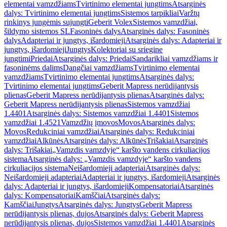
elementai vamzdžiams
Tvirtinimo elementai jungtims
Atsarginės
dalys: Tvirtinimo elementai jungtims
Sistemos tarpikliai
Varžtų
rinkinys jungėmis sujungti
Geberit Volex
Sistemos vamzdžiai,
šildymo sistemos SL
Fasoninės dalys
Atsarginės dalys: Fasoninės
dalys
Adapteriai ir jungtys, išardomieji
Atsarginės dalys: Adapteriai ir
jungtys, išardomieji
Jungtys
Kolektoriai su sriegine
jungtimi
Priedai
Atsarginės dalys: Priedai
Sandarikliai vamzdžiams ir
fasoninėms dalims
Dangčiai vamzdžiams
Tvirtinimo elementai
vamzdžiams
Tvirtinimo elementai jungtims
Atsarginės dalys:
Tvirtinimo elementai jungtims
Geberit Mapress nerūdijantysis
plienas
Geberit Mapress nerūdijantysis plienas
Atsarginės dalys:
Geberit Mapress nerūdijantysis plienas
Sistemos vamzdžiai
1.4401
Atsarginės dalys: Sistemos vamzdžiai 1.4401
Sistemos
vamzdžiai 1.4521
Vamzdžių įmovos
Movos
Atsarginės dalys:
Movos
Redukciniai vamzdžiai
Atsarginės dalys: Redukciniai
vamzdžiai
Alkūnės
Atsarginės dalys: Alkūnės
Trišakiai
Atsarginės
dalys: Trišakiai
„Vamzdis vamzdyje“ karšto vandens cirkuliacijos
sistema
Atsarginės dalys: „Vamzdis vamzdyje“ karšto vandens
cirkuliacijos sistema
Neišardomieji adapteriai
Atsarginės dalys:
Neišardomieji adapteriai
Adapteriai ir jungtys, išardomieji
Atsarginės
dalys: Adapteriai ir jungtys, išardomieji
Kompensatoriai
Atsarginės
dalys: Kompensatoriai
Kamščiai
Atsarginės dalys:
Kamščiai
Jungtys
Atsarginės dalys: Jungtys
Geberit Mapress
nerūdijantysis plienas, dujos
Atsarginės dalys: Geberit Mapress
nerūdijantysis plienas, dujos
Sistemos vamzdžiai 1.4401
Atsarginės