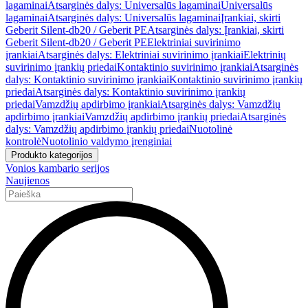
lagaminai
Atsarginės dalys: Universalūs lagaminai
Universalūs
lagaminai
Atsarginės dalys: Universalūs lagaminai
Įrankiai, skirti
Geberit Silent-db20 / Geberit PE
Atsarginės dalys: Įrankiai, skirti
Geberit Silent-db20 / Geberit PE
Elektriniai suvirinimo
įrankiai
Atsarginės dalys: Elektriniai suvirinimo įrankiai
Elektrinių
suvirinimo įrankių priedai
Kontaktinio suvirinimo įrankiai
Atsarginės
dalys: Kontaktinio suvirinimo įrankiai
Kontaktinio suvirinimo įrankių
priedai
Atsarginės dalys: Kontaktinio suvirinimo įrankių
priedai
Vamzdžių apdirbimo įrankiai
Atsarginės dalys: Vamzdžių
apdirbimo įrankiai
Vamzdžių apdirbimo įrankių priedai
Atsarginės
dalys: Vamzdžių apdirbimo įrankių priedai
Nuotolinė
kontrolė
Nuotolinio valdymo įrenginiai
Produkto kategorijos
Vonios kambario serijos
Naujienos