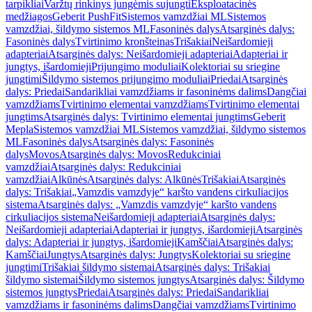
tarpikliai
Varžtų rinkinys jungėmis sujungti
Eksploatacinės
medžiagos
Geberit PushFit
Sistemos vamzdžiai ML
Sistemos
vamzdžiai, šildymo sistemos ML
Fasoninės dalys
Atsarginės dalys:
Fasoninės dalys
Tvirtinimo kronšteinas
Trišakiai
Neišardomieji
adapteriai
Atsarginės dalys: Neišardomieji adapteriai
Adapteriai ir
jungtys, išardomieji
Prijungimo moduliai
Kolektoriai su sriegine
jungtimi
Šildymo sistemos prijungimo moduliai
Priedai
Atsarginės
dalys: Priedai
Sandarikliai vamzdžiams ir fasoninėms dalims
Dangčiai
vamzdžiams
Tvirtinimo elementai vamzdžiams
Tvirtinimo elementai
jungtims
Atsarginės dalys: Tvirtinimo elementai jungtims
Geberit
Mepla
Sistemos vamzdžiai ML
Sistemos vamzdžiai, šildymo sistemos
ML
Fasoninės dalys
Atsarginės dalys: Fasoninės
dalys
Movos
Atsarginės dalys: Movos
Redukciniai
vamzdžiai
Atsarginės dalys: Redukciniai
vamzdžiai
Alkūnės
Atsarginės dalys: Alkūnės
Trišakiai
Atsarginės
dalys: Trišakiai
„Vamzdis vamzdyje“ karšto vandens cirkuliacijos
sistema
Atsarginės dalys: „Vamzdis vamzdyje“ karšto vandens
cirkuliacijos sistema
Neišardomieji adapteriai
Atsarginės dalys:
Neišardomieji adapteriai
Adapteriai ir jungtys, išardomieji
Atsarginės
dalys: Adapteriai ir jungtys, išardomieji
Kamščiai
Atsarginės dalys:
Kamščiai
Jungtys
Atsarginės dalys: Jungtys
Kolektoriai su sriegine
jungtimi
Trišakiai šildymo sistemai
Atsarginės dalys: Trišakiai
šildymo sistemai
Šildymo sistemos jungtys
Atsarginės dalys: Šildymo
sistemos jungtys
Priedai
Atsarginės dalys: Priedai
Sandarikliai
vamzdžiams ir fasoninėms dalims
Dangčiai vamzdžiams
Tvirtinimo