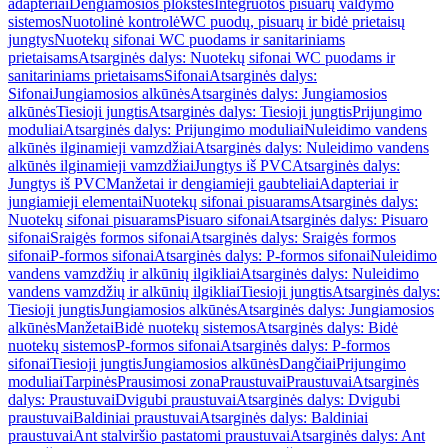
adapteriai
Dengiamosios plokštės
Integruotos pisuarų valdymo
sistemos
Nuotolinė kontrolė
WC puodų, pisuarų ir bidė prietaisų
jungtys
Nuotekų sifonai WC puodams ir sanitariniams
prietaisams
Atsarginės dalys: Nuotekų sifonai WC puodams ir
sanitariniams prietaisams
Sifonai
Atsarginės dalys:
Sifonai
Jungiamosios alkūnės
Atsarginės dalys: Jungiamosios
alkūnės
Tiesioji jungtis
Atsarginės dalys: Tiesioji jungtis
Prijungimo
moduliai
Atsarginės dalys: Prijungimo moduliai
Nuleidimo vandens
alkūnės ilginamieji vamzdžiai
Atsarginės dalys: Nuleidimo vandens
alkūnės ilginamieji vamzdžiai
Jungtys iš PVC
Atsarginės dalys:
Jungtys iš PVC
Manžetai ir dengiamieji gaubteliai
Adapteriai ir
jungiamieji elementai
Nuotekų sifonai pisuarams
Atsarginės dalys:
Nuotekų sifonai pisuarams
Pisuaro sifonai
Atsarginės dalys: Pisuaro
sifonai
Sraigės formos sifonai
Atsarginės dalys: Sraigės formos
sifonai
P-formos sifonai
Atsarginės dalys: P-formos sifonai
Nuleidimo
vandens vamzdžių ir alkūnių ilgikliai
Atsarginės dalys: Nuleidimo
vandens vamzdžių ir alkūnių ilgikliai
Tiesioji jungtis
Atsarginės dalys:
Tiesioji jungtis
Jungiamosios alkūnės
Atsarginės dalys: Jungiamosios
alkūnės
Manžetai
Bidė nuotekų sistemos
Atsarginės dalys: Bidė
nuotekų sistemos
P-formos sifonai
Atsarginės dalys: P-formos
sifonai
Tiesioji jungtis
Jungiamosios alkūnės
Dangčiai
Prijungimo
moduliai
Tarpinės
Prausimosi zona
Praustuvai
Praustuvai
Atsarginės
dalys: Praustuvai
Dvigubi praustuvai
Atsarginės dalys: Dvigubi
praustuvai
Baldiniai praustuvai
Atsarginės dalys: Baldiniai
praustuvai
Ant stalviršio pastatomi praustuvai
Atsarginės dalys: Ant