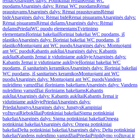
rėmai
Atsarginės dalys: Potinkiniai rėmai
Rėmai WC
puodams
Atsarginės dalys: Rėmai WC puodams
Rėmai
praustuvams
Atsarginės dalys: Rėmai praustuvams
Rėmai
bidė
Atsarginės dalys: Rėmai bidė
Rėmai pisuarams
Atsarginės dalys:
Rėmai pisuarams
Rėmai dušams
Atsarginės dalys: Rėmai
dušams
Priedai
WC puodų elementams
Tvirtinimo
elementams
Išoriniai bakeliai
Išoriniai bakeliai WC puodams, iš
plastiko
Atsarginės dalys: Išoriniai bakeliai WC puodams, iš
plastiko
Montuojami ant WC puodų
Atsarginės dalys: Montuojami
ant WC puodų
Kabantis aukštai
Atsarginės dalys: Kabantis
aukštai
Kabantis žemai ir vidutiniame aukštyje
Atsarginės dalys:
Kabantis žemai ir vidutiniame aukštyje
Išoriniai bakeliai WC
puodams, iš sanitarinės keramikos
Atsarginės dalys: Išoriniai bakeliai
WC puodams, iš sanitarinės keramikos
Montuojami ant WC
puodų
Atsarginės dalys: Montuojami ant WC puodų
Vandens
nuleidimo vamzdžiai išoriniams bakeliams
Atsarginės dalys: Vandens
nuleidimo vamzdžiai išoriniams bakeliams
Kabantis
aukštai
Atsarginės dalys: Kabantis aukštai
Kabantis žemai ir
vidutiniame aukštyje
Priedai
Atsarginės dalys:
Priedai
Jungtys
Atsarginės dalys: Jungtys
Kampiniai
vožtuvai
Riebokšliai
Potinkiniai bakeliai
Sigma potinkiniai
bakeliai
Atsarginės dalys: Sigma potinkiniai bakeliai
Omega
potinkiniai bakeliai
Atsarginės dalys: Omega potinkiniai
bakeliai
Delta potinkiniai bakeliai
Atsarginės dalys: Delta potinkiniai
bakeliai
Vandens nuleidimo vamzdžiai
Priedai
Pripildymo vožtuvai ir