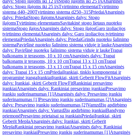
dalys: Stogo įlajoms iki 12 l/s
Stogo įlajoms iki 25 l/s
Atsarginės
dalys: Stogo įlajoms iki 25 l/s
Tvirtinimo elementai
Tvirtinimo
sistema d40–200
Tvirtinimo sistema d250–315
Priedai
Atsarginės
dalys: Priedai
Stogo įlajoms
Atsarginės dalys: Stogo
įlajoms
Tvirtinimo elementams
Savitakinė stogo lietaus nuotekų
sistema
Stogo įlajos
Atsarginės dalys: Stogo įlajos
Garo izoliacijos
tvirtinimo elementai
Atsarginės dalys: Garo izoliacijos tvirtinimo
elementai
Priedai
Atsarginės dalys: Priedai
Grindų nuotekų šalinimo
sistema
Paviršinė nuotekų šalinimo sistema viduje ir lauke
Atsarginės
dalys: Paviršinė nuotekų šalinimo sistema viduje ir lauke
Trapai
balkonams ir terasoms, 10 x 10 cm
Atsarginės dalys: Trapai
balkonams ir terasoms, 10 x 10 cm
Trapai 13 x 13 cm
Trapai
balkonams ir terasoms, 13 x 13 cm
Trapai 15 x 15 cm
Atsarginės
dalys: Trapai 15 x 15 cm
Priedai
Įrankiai, tinklo komponentai ir
programinė įranga
Įrankiai
Įrankiai, skirti Geberit FlowFit
Atsarginės
dalys: Įrankiai, skirti Geberit FlowFit
Rankiniai presavimo
įrankiai
Atsarginės dalys: Rankiniai presavimo įrankiai
Presavimo
įrankių suderinamumas [1]
Atsarginės dalys: Presavimo įrankių
suderinamumas [1]
Presavimo įrankių suderinamumas [2]
Atsarginės
dalys: Presavimo įrankių suderinamumas [2]
Vamzdžių apdirbimo
įrankiai
Atsarginės dalys: Vamzdžių apdirbimo įrankiai
Bandymo
priemonė
Presavimo prietaisai su įrankiais
Priedai
Įrankiai, skirti
Geberit Mepla
Atsarginės dalys: Įrankiai, skirti Geberit
Mepla
Rankiniai presavimo įrankiai
Atsarginės dalys: Rankiniai
presavimo įrankiai
Presavimo įrankių suderinamumas [1]
Atsarginės