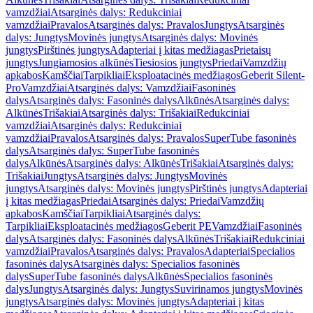
vamzdžiai
Atsarginės dalys: Redukciniai
vamzdžiai
Pravalos
Atsarginės dalys: Pravalos
Jungtys
Atsarginės
dalys: Jungtys
Movinės jungtys
Atsarginės dalys: Movinės
jungtys
Pirštinės jungtys
Adapteriai į kitas medžiagas
Prietaisų
jungtys
Jungiamosios alkūnės
Tiesiosios jungtys
Priedai
Vamzdžių
apkabos
Kamščiai
Tarpikliai
Eksploatacinės medžiagos
Geberit Silent-
Pro
Vamzdžiai
Atsarginės dalys: Vamzdžiai
Fasoninės
dalys
Atsarginės dalys: Fasoninės dalys
Alkūnės
Atsarginės dalys:
Alkūnės
Trišakiai
Atsarginės dalys: Trišakiai
Redukciniai
vamzdžiai
Atsarginės dalys: Redukciniai
vamzdžiai
Pravalos
Atsarginės dalys: Pravalos
SuperTube fasoninės
dalys
Atsarginės dalys: SuperTube fasoninės
dalys
Alkūnės
Atsarginės dalys: Alkūnės
Trišakiai
Atsarginės dalys:
Trišakiai
Jungtys
Atsarginės dalys: Jungtys
Movinės
jungtys
Atsarginės dalys: Movinės jungtys
Pirštinės jungtys
Adapteriai
į kitas medžiagas
Priedai
Atsarginės dalys: Priedai
Vamzdžių
apkabos
Kamščiai
Tarpikliai
Atsarginės dalys:
Tarpikliai
Eksploatacinės medžiagos
Geberit PE
Vamzdžiai
Fasoninės
dalys
Atsarginės dalys: Fasoninės dalys
Alkūnės
Trišakiai
Redukciniai
vamzdžiai
Pravalos
Atsarginės dalys: Pravalos
Adapteriai
Specialios
fasoninės dalys
Atsarginės dalys: Specialios fasoninės
dalys
SuperTube fasoninės dalys
Alkūnės
Specialios fasoninės
dalys
Jungtys
Atsarginės dalys: Jungtys
Suvirinamos jungtys
Movinės
jungtys
Atsarginės dalys: Movinės jungtys
Adapteriai į kitas