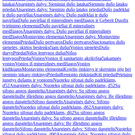
latakai
Atsarginės dalys: Sieniniai dušo latakai
Sieninių dušo latakų
priedai
Atsarginės dalys: Sieninių dušo latakų priedai
Dušo padėklai
ir dušo paviršiai
Atsarginės dalys: Dušo padėklai ir dušo
paviršiai
Dušo paviršiai iš mineralinės medžiagos ir Geberit Duofix
tvirtinimo elementai
Dušo paviršiai iš mineralinės
medžiagos
Atsarginės dalys: Dušo paviršiai iš mineralinės
medžiagos
Montavimo elementai
Atsarginės dalys: Montavimo
elementai
Priedai
Dušo pertvaros
Dušo pertvaros
Stacionarios dušo
sienelės, skirtos beslenksčiam dušui
Vonios sienelės
Dušo
durys
Priedai
Nišos lentynos dušui
Nišos
lentynos
Priedai
Vonios
Vonios iš sanitarinio akrilo
Stačiakampės
vonios
Vonios iš mineralinės medžiagos
Vonios
kūdikiams
Montavimo elementai
Kojelių rinkinys ir skersinių sijų bei
sieninio inkaro rinkinys
Priedai
Remonto rinkiniai
Kiti priedai
Prietaisų
jungtys dušams ir vonioms
Nuotekų sifonai dušo padėklams,
d52
Atsarginės dalys: Nuotekų sifonai dušo padėklams, d52
Su
sifono angos dangteliu
Atsarginės dalys: Su sifono angos
dangteliu
Be išleidimo angos dangtelio
Atsarginės dalys: Be išleidimo
angos dangtelio
Sifono dangtelis
Atsarginės dalys: Sifono
dangtelis
Nuotekų sifonai dušo padėklams, d62
Atsarginės dalys:
Nuotekų sifonai dušo padėklams, d62
Su sifono angos
dangteliu
Atsarginės dalys: Su sifono angos dangteliu
Be išleidimo
angos dangtelio
Atsarginės dalys: Be išleidimo angos
dangtelio
Sifono dangtelis
Atsarginės dalys: Sifono dangtelis
Nuotekų
sifonai dušo padėklams, d90
Atsarginės dalys: Nuotekų sifonai dušo