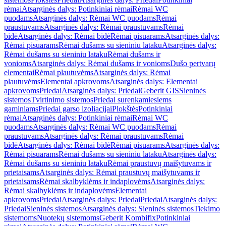
rėmai
Atsarginės dalys: Potinkiniai rėmai
Rėmai WC
puodams
Atsarginės dalys: Rėmai WC puodams
Rėmai
praustuvams
Atsarginės dalys: Rėmai praustuvams
Rėmai
bidė
Atsarginės dalys: Rėmai bidė
Rėmai pisuarams
Atsarginės dalys:
Rėmai pisuarams
Rėmai dušams su sieniniu lataku
Atsarginės dalys:
Rėmai dušams su sieniniu lataku
Rėmai dušams ir
vonioms
Atsarginės dalys: Rėmai dušams ir vonioms
Dušo pertvarų
elementai
Rėmai plautuvėms
Atsarginės dalys: Rėmai
plautuvėms
Elementai apkrovoms
Atsarginės dalys: Elementai
apkrovoms
Priedai
Atsarginės dalys: Priedai
Geberit GIS
Sieninės
sistemos
Tvirtinimo sistemos
Priedai surenkamiesiems
gaminiams
Priedai garso izoliacijai
Plokštės
Potinkiniai
rėmai
Atsarginės dalys: Potinkiniai rėmai
Rėmai WC
puodams
Atsarginės dalys: Rėmai WC puodams
Rėmai
praustuvams
Atsarginės dalys: Rėmai praustuvams
Rėmai
bidė
Atsarginės dalys: Rėmai bidė
Rėmai pisuarams
Atsarginės dalys:
Rėmai pisuarams
Rėmai dušams su sieniniu lataku
Atsarginės dalys:
Rėmai dušams su sieniniu lataku
Rėmai praustuvų maišytuvams ir
prietaisams
Atsarginės dalys: Rėmai praustuvų maišytuvams ir
prietaisams
Rėmai skalbyklėms ir indaplovėms
Atsarginės dalys:
Rėmai skalbyklėms ir indaplovėms
Elementai
apkrovoms
Priedai
Atsarginės dalys: Priedai
Priedai
Atsarginės dalys:
Priedai
Sieninės sistemos
Atsarginės dalys: Sieninės sistemos
Tiekimo
sistemoms
Nuotekų sistemoms
Geberit Kombifix
Potinkiniai