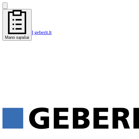
Į geberit.lt
Mano sąrašai