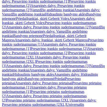
dalys: Presavimo įrankių suderinamumas [1]
Presavimo įrankių
suderinamumas [2]
Atsarginės dalys: Presavimo įrankių
suderinamumas [2]
Vamzdžių apdirbimo įrankiai
Atsarginės dalys:
Vamzdžių apdirbimo įrankiai
Hidraulinių bandymų aklės
Bandymo
priemonė
Priedai
Įrankiai, skirti Geberit Volex
Atsarginės dalys:
Įrankiai, skirti Geberit Volex
Presavimo įrankių suderinamumas
[2]
Atsarginės dalys: Presavimo įrankių suderinamumas [2]
Vamzdžių
apdirbimo įrankiai
Atsarginės dalys: Vamzdžių apdirbimo
įrankiai
Bandymo priemonė
Priedai
Įrankiai, skirti Geberit
Mapress
Atsarginės dalys: Įrankiai, skirti Geberit Mapress
Presavimo
įrankių suderinamumas [1]
Atsarginės dalys: Presavimo įrankių
suderinamumas [1]
Presavimo įrankių suderinamumas [2]
Atsarginės
dalys: Presavimo įrankių suderinamumas [2]
Presavimo įrankių
suderinamumas [2XL]
Atsarginės dalys: Presavimo įrankių
suderinamumas [2XL]
Presavimo įrankių suderinamumas
[3]
Atsarginės dalys: Presavimo įrankių suderinamumas [3]
Vamzdžių
apdirbimo įrankiai
Atsarginės dalys: Vamzdžių apdirbimo
įrankiai
Hidraulinių bandymų aklės
Atsarginės dalys: Hidraulinių
bandymų aklės
Bandymo priemonė
Priedai
Presavimo
prietaisai
Atsarginės dalys: Presavimo prietaisai
Presavimo prietaisų
suderinamumas [1]
Atsarginės dalys: Presavimo prietaisų
suderinamumas [1]
Presavimo prietaisų suderinamumas
[2]
Atsarginės dalys: Presavimo prietaisų suderinamumas
[2]
Presavimo prietaisų suderinamumas [2XL]
Atsarginės dalys:
Presavimo prietaisų suderinamumas [2XL]
Universalūs