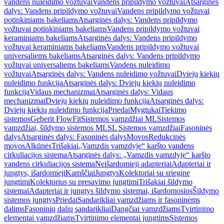
vandens nuleidimo vožtuvai
Vandens pripildymo vožtuvai
Atsarginės
dalys: Vandens pripildymo vožtuvai
Vandens pripildymo vožtuvai
potinkiniams bakeliams
Atsarginės dalys: Vandens pripildymo
vožtuvai potinkiniams bakeliams
Vandens pripildymo vožtuvai
keraminiams bakeliams
Atsarginės dalys: Vandens pripildymo
vožtuvai keraminiams bakeliams
Vandens pripildymo vožtuvai
universaliems bakeliams
Atsarginės dalys: Vandens pripildymo
vožtuvai universaliems bakeliams
Vandens nuleidimo
vožtuvai
Atsarginės dalys: Vandens nuleidimo vožtuvai
Dviejų kiekių
nuleidimo funkcija
Atsarginės dalys: Dviejų kiekių nuleidimo
funkcija
Vidaus mechanizmai
Atsarginės dalys: Vidaus
mechanizmai
Dviejų kiekių nuleidimo funkcija
Atsarginės dalys:
Dviejų kiekių nuleidimo funkcija
Priedai
Mygtukai
Tiekimo
sistemos
Geberit FlowFit
Sistemos vamzdžiai ML
Sistemos
vamzdžiai, šildymo sistemos ML
SL Sistemos vamzdžiai
Fasoninės
dalys
Atsarginės dalys: Fasoninės dalys
Movos
Redukcinės
movos
Alkūnės
Trišakiai
„Vamzdis vamzdyje“ karšto vandens
cirkuliacijos sistema
Atsarginės dalys: „Vamzdis vamzdyje“ karšto
vandens cirkuliacijos sistema
Neišardomieji adapteriai
Adapteriai ir
jungtys, išardomieji
Kamščiai
Jungtys
Kolektoriai su sriegine
jungtimi
Kolektorius su presavimo jungtimi
Trišakiai šildymo
sistemai
Adapteriai ir jungtys šildymo sistemai, išardomosios
Šildymo
sistemos jungtys
Priedai
Sandarikliai vamzdžiams ir fasoninėms
dalims
Fasoninių dalių sandarikliai
Dangčiai vamzdžiams
Tvirtinimo
elementai vamzdžiams
Tvirtinimo elementai jungtims
Sistemos