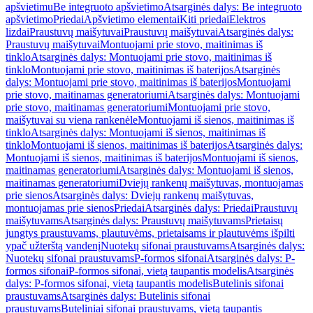
apšvietimu
Be integruoto apšvietimo
Atsarginės dalys: Be integruoto
apšvietimo
Priedai
Apšvietimo elementai
Kiti priedai
Elektros
lizdai
Praustuvų maišytuvai
Praustuvų maišytuvai
Atsarginės dalys:
Praustuvų maišytuvai
Montuojami prie stovo, maitinimas iš
tinklo
Atsarginės dalys: Montuojami prie stovo, maitinimas iš
tinklo
Montuojami prie stovo, maitinimas iš baterijos
Atsarginės
dalys: Montuojami prie stovo, maitinimas iš baterijos
Montuojami
prie stovo, maitinamas generatoriumi
Atsarginės dalys: Montuojami
prie stovo, maitinamas generatoriumi
Montuojami prie stovo,
maišytuvai su viena rankenėle
Montuojami iš sienos, maitinimas iš
tinklo
Atsarginės dalys: Montuojami iš sienos, maitinimas iš
tinklo
Montuojami iš sienos, maitinimas iš baterijos
Atsarginės dalys:
Montuojami iš sienos, maitinimas iš baterijos
Montuojami iš sienos,
maitinamas generatoriumi
Atsarginės dalys: Montuojami iš sienos,
maitinamas generatoriumi
Dviejų rankenų maišytuvas, montuojamas
prie sienos
Atsarginės dalys: Dviejų rankenų maišytuvas,
montuojamas prie sienos
Priedai
Atsarginės dalys: Priedai
Praustuvų
maišytuvams
Atsarginės dalys: Praustuvų maišytuvams
Prietaisų
jungtys praustuvams, plautuvėms, prietaisams ir plautuvėms išpilti
ypač užterštą vandenį
Nuotekų sifonai praustuvams
Atsarginės dalys:
Nuotekų sifonai praustuvams
P-formos sifonai
Atsarginės dalys: P-
formos sifonai
P-formos sifonai, vietą taupantis modelis
Atsarginės
dalys: P-formos sifonai, vietą taupantis modelis
Butelinis sifonai
praustuvams
Atsarginės dalys: Butelinis sifonai
praustuvams
Buteliniai sifonai praustuvams, vietą taupantis