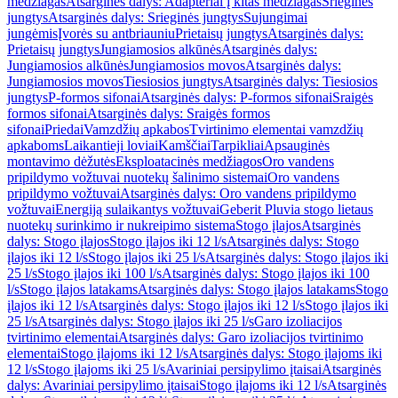
medžiagas
Atsarginės dalys: Adapteriai į kitas medžiagas
Srieginės
jungtys
Atsarginės dalys: Srieginės jungtys
Sujungimai
jungėmis
Įvorės su antbriauniu
Prietaisų jungtys
Atsarginės dalys:
Prietaisų jungtys
Jungiamosios alkūnės
Atsarginės dalys:
Jungiamosios alkūnės
Jungiamosios movos
Atsarginės dalys:
Jungiamosios movos
Tiesiosios jungtys
Atsarginės dalys: Tiesiosios
jungtys
P-formos sifonai
Atsarginės dalys: P-formos sifonai
Sraigės
formos sifonai
Atsarginės dalys: Sraigės formos
sifonai
Priedai
Vamzdžių apkabos
Tvirtinimo elementai vamzdžių
apkaboms
Laikantieji loviai
Kamščiai
Tarpikliai
Apsauginės
montavimo dėžutės
Eksploatacinės medžiagos
Oro vandens
pripildymo vožtuvai nuotekų šalinimo sistemai
Oro vandens
pripildymo vožtuvai
Atsarginės dalys: Oro vandens pripildymo
vožtuvai
Energiją sulaikantys vožtuvai
Geberit Pluvia stogo lietaus
nuotekų surinkimo ir nukreipimo sistema
Stogo įlajos
Atsarginės
dalys: Stogo įlajos
Stogo įlajos iki 12 l/s
Atsarginės dalys: Stogo
įlajos iki 12 l/s
Stogo įlajos iki 25 l/s
Atsarginės dalys: Stogo įlajos iki
25 l/s
Stogo įlajos iki 100 l/s
Atsarginės dalys: Stogo įlajos iki 100
l/s
Stogo įlajos latakams
Atsarginės dalys: Stogo įlajos latakams
Stogo
įlajos iki 12 l/s
Atsarginės dalys: Stogo įlajos iki 12 l/s
Stogo įlajos iki
25 l/s
Atsarginės dalys: Stogo įlajos iki 25 l/s
Garo izoliacijos
tvirtinimo elementai
Atsarginės dalys: Garo izoliacijos tvirtinimo
elementai
Stogo įlajoms iki 12 l/s
Atsarginės dalys: Stogo įlajoms iki
12 l/s
Stogo įlajoms iki 25 l/s
Avariniai persipylimo įtaisai
Atsarginės
dalys: Avariniai persipylimo įtaisai
Stogo įlajoms iki 12 l/s
Atsarginės