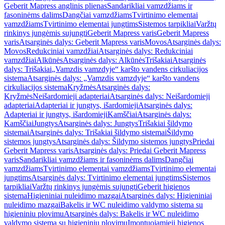
Geberit Mapress anglinis plienas
Sandarikliai vamzdžiams ir
fasoninėms dalims
Dangčiai vamzdžiams
Tvirtinimo elementai
vamzdžiams
Tvirtinimo elementai jungtims
Sistemos tarpikliai
Varžtų
rinkinys jungėmis sujungti
Geberit Mapress varis
Geberit Mapress
varis
Atsarginės dalys: Geberit Mapress varis
Movos
Atsarginės dalys:
Movos
Redukciniai vamzdžiai
Atsarginės dalys: Redukciniai
vamzdžiai
Alkūnės
Atsarginės dalys: Alkūnės
Trišakiai
Atsarginės
dalys: Trišakiai
„Vamzdis vamzdyje“ karšto vandens cirkuliacijos
sistema
Atsarginės dalys: „Vamzdis vamzdyje“ karšto vandens
cirkuliacijos sistema
Kryžmės
Atsarginės dalys:
Kryžmės
Neišardomieji adapteriai
Atsarginės dalys: Neišardomieji
adapteriai
Adapteriai ir jungtys, išardomieji
Atsarginės dalys:
Adapteriai ir jungtys, išardomieji
Kamščiai
Atsarginės dalys:
Kamščiai
Jungtys
Atsarginės dalys: Jungtys
Trišakiai šildymo
sistemai
Atsarginės dalys: Trišakiai šildymo sistemai
Šildymo
sistemos jungtys
Atsarginės dalys: Šildymo sistemos jungtys
Priedai
Geberit Mapress varis
Atsarginės dalys: Priedai Geberit Mapress
varis
Sandarikliai vamzdžiams ir fasoninėms dalims
Dangčiai
vamzdžiams
Tvirtinimo elementai vamzdžiams
Tvirtinimo elementai
jungtims
Atsarginės dalys: Tvirtinimo elementai jungtims
Sistemos
tarpikliai
Varžtų rinkinys jungėmis sujungti
Geberit higienos
sistema
Higieniniai nuleidimo mazgai
Atsarginės dalys: Higieniniai
nuleidimo mazgai
Bakelis ir WC nuleidimo valdymo sistema su
higieniniu plovimu
Atsarginės dalys: Bakelis ir WC nuleidimo
valdymo sistema su higieniniu plovimu
Įmontuojamieji higienos