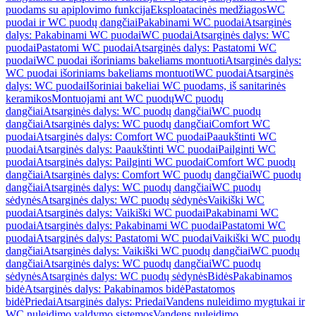
puodams su apiplovimo funkcija
Eksploatacinės medžiagos
WC
puodai ir WC puodų dangčiai
Pakabinami WC puodai
Atsarginės
dalys: Pakabinami WC puodai
WC puodai
Atsarginės dalys: WC
puodai
Pastatomi WC puodai
Atsarginės dalys: Pastatomi WC
puodai
WC puodai išoriniams bakeliams montuoti
Atsarginės dalys:
WC puodai išoriniams bakeliams montuoti
WC puodai
Atsarginės
dalys: WC puodai
Išoriniai bakeliai WC puodams, iš sanitarinės
keramikos
Montuojami ant WC puodų
WC puodų
dangčiai
Atsarginės dalys: WC puodų dangčiai
WC puodų
dangčiai
Atsarginės dalys: WC puodų dangčiai
Comfort WC
puodai
Atsarginės dalys: Comfort WC puodai
Paaukštinti WC
puodai
Atsarginės dalys: Paaukštinti WC puodai
Pailginti WC
puodai
Atsarginės dalys: Pailginti WC puodai
Comfort WC puodų
dangčiai
Atsarginės dalys: Comfort WC puodų dangčiai
WC puodų
dangčiai
Atsarginės dalys: WC puodų dangčiai
WC puodų
sėdynės
Atsarginės dalys: WC puodų sėdynės
Vaikiški WC
puodai
Atsarginės dalys: Vaikiški WC puodai
Pakabinami WC
puodai
Atsarginės dalys: Pakabinami WC puodai
Pastatomi WC
puodai
Atsarginės dalys: Pastatomi WC puodai
Vaikiški WC puodų
dangčiai
Atsarginės dalys: Vaikiški WC puodų dangčiai
WC puodų
dangčiai
Atsarginės dalys: WC puodų dangčiai
WC puodų
sėdynės
Atsarginės dalys: WC puodų sėdynės
Bidės
Pakabinamos
bidė
Atsarginės dalys: Pakabinamos bidė
Pastatomos
bidė
Priedai
Atsarginės dalys: Priedai
Vandens nuleidimo mygtukai ir
WC nuleidimo valdymo sistemos
Vandens nuleidimo