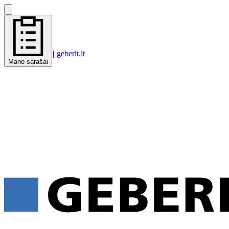
Į geberit.lt
Mano sąrašai