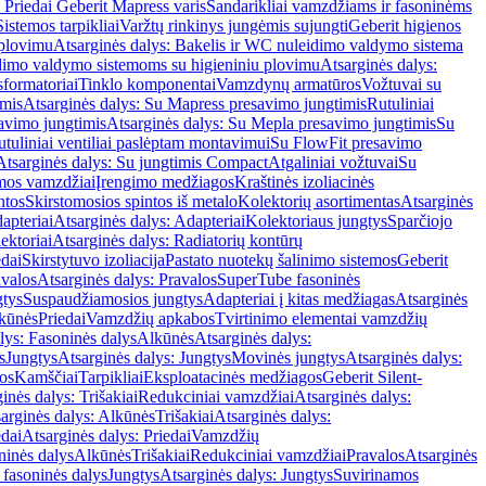
 Priedai Geberit Mapress varis
Sandarikliai vamzdžiams ir fasoninėms
Sistemos tarpikliai
Varžtų rinkinys jungėmis sujungti
Geberit higienos
 plovimu
Atsarginės dalys: Bakelis ir WC nuleidimo valdymo sistema
eidimo valdymo sistemoms su higieniniu plovimu
Atsarginės dalys:
sformatoriai
Tinklo komponentai
Vamzdynų armatūros
Vožtuvai su
imis
Atsarginės dalys: Su Mapress presavimo jungtimis
Rutuliniai
avimo jungtimis
Atsarginės dalys: Su Mepla presavimo jungtimis
Su
utuliniai ventiliai paslėptam montavimui
Su FlowFit presavimo
Atsarginės dalys: Su jungtimis Compact
Atgaliniai vožtuvai
Su
mos vamzdžiai
Įrengimo medžiagos
Kraštinės izoliacinės
ntos
Skirstomosios spintos iš metalo
Kolektorių asortimentas
Atsarginės
apteriai
Atsarginės dalys: Adapteriai
Kolektoriaus jungtys
Sparčiojo
ektoriai
Atsarginės dalys: Radiatorių kontūrų
edai
Skirstytuvo izoliacija
Pastato nuotekų šalinimo sistemos
Geberit
avalos
Atsarginės dalys: Pravalos
SuperTube fasoninės
gtys
Suspaudžiamosios jungtys
Adapteriai į kitas medžiagas
Atsarginės
lkūnės
Priedai
Vamzdžių apkabos
Tvirtinimo elementai vamzdžių
lys: Fasoninės dalys
Alkūnės
Atsarginės dalys:
s
Jungtys
Atsarginės dalys: Jungtys
Movinės jungtys
Atsarginės dalys:
os
Kamščiai
Tarpikliai
Eksploatacinės medžiagos
Geberit Silent-
inės dalys: Trišakiai
Redukciniai vamzdžiai
Atsarginės dalys:
arginės dalys: Alkūnės
Trišakiai
Atsarginės dalys:
edai
Atsarginės dalys: Priedai
Vamzdžių
ninės dalys
Alkūnės
Trišakiai
Redukciniai vamzdžiai
Pravalos
Atsarginės
 fasoninės dalys
Jungtys
Atsarginės dalys: Jungtys
Suvirinamos