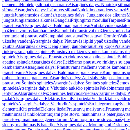
elementai
Nuotekų sifonai pisuarams
Atsarginės dalys: Nuotekų sifona
sifonai
Atsarginės dalys: P-formos sifonai
Nuleidimo vandens vamzdžių i
jungtis
Jungiamosios alkūnės
Atsarginės dalys: Jungiamosios alkūnės
M
jungtis
Jungiamosios alkūnės
Dangčiai
Prijungimo moduliai
Tarpinės
Pra
praustuvai
Atsarginės dalys: Baldiniai praustuvai
Ant stalviršio pastato
mažiems vonios kambariams
Kampiniai praustuvai mažiems vonios k
montuojami praustuvai
Kampiniai praustuvai
Praustuvai Comfort
Vaikiš
užterštą vandenį
Atsarginės dalys: Plautuvės išpilti ypač užterštą vand
gaubtai
Atsarginės dalys: Dengiamieji gaubtai
Praustuvų kojos
Praustu
rinkinys su apatine spintele
Praustuvo mažiems vonios kambariams rink
spintele
Atsarginės dalys: Praustuvo rinkinys su apatine spintele
Baldin
apatine spintele
Atsarginės dalys: Įleidžiamo praustuvo rinkinys su apa
kambariams
Atsarginės dalys: Praustuvams mažiems vonios kambaria
praustuvams
Atsarginės dalys: Baldiniams praustuvams
Kampiniams p
dubens formos praustuvui
Atsarginės dalys: Ant stalviršio pastatoma
praustuvui
Šoninės spintelės
Atsarginės dalys: Šoninės spintelės
Žemos 
spintelės
Atsarginės dalys: Vidutinio aukščio spintelės
Pakabinamos spi
lentynos
Atsarginės dalys: Sieninės lentynos
Priedai
Atsarginės dalys: P
lizdai
Atsarginės dalys: Elektros lizdai
Kiti priedai
Veidrodžiai ir veidro
spintelės
Atsarginės dalys: Veidrodinės spintelės
Su integruotu apšviet
elementai
Kiti priedai
Elektros lizdai
Praustuvų maišytuvai
Praustuvų ma
maitinimas iš tinklo
Montuojami prie stovo, maitinimas iš baterijos
Atsa
prie stovo, maitinamas generatoriumi
Montuojami prie stovo, maišytuv
sienos, maitinimas iš baterijos
Atsarginės dalys: Montuojami iš sienos, 
generatoriumi
Dviejų rankenų maišytuvas, montuojamas prie sienos
At