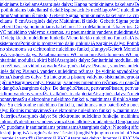
inkiniams bakeliams
Atsarginės dalys: Kappa potinkiniams bakeliams
De
e potinkiniams bakeliams
Priedai
Eksploatacinės medžiagos
WC nuleidimo
idimu
Maitinimui iš tinklo, Geberit Sigma potinkiniams bakeliams 12 cm
keliams, 8 cm
Atsarginės dalys: Maitinimui iš tinklo, Geberit Sigma pot
, Geberit Omega potinkiniams bakeliams 12 cm
Maitinimui iš baterijos, 
WC nuleidimo valdymo sistemos, su pneumatiniu vandens nuleidimu
At
 Dviejų kiekių nuleidimo funkcijai
Vieno kiekio nuleidimo funkcijai
Atsa
 sistemoms
Potinkinio montavimo dalių rinkiniai
Atsarginės dalys: Potin
o sistemoms su elektronine nuleidimo funkcija
Jungtys
Geberit Monolit
ms
Atsarginės dalys: Pakabinamiems WC puodams
Pastatomiems WC p
itariniai moduliai, skirti bidė
Atsarginės dalys: Sanitariniai moduliai, ski
mo režimas, su vidiniu apvadu
Atsarginės dalys: Pisuarai, vandens nulei
inės dalys: Pisuarai, vandens nuleidimo režimas, be vidinio apvado
Išor
stema
Atsarginės dalys: Su integruota pisuarų valdymo sistema
Integruot
ngčiui
Atsarginės dalys: Pisuarai, vandens nuleidimo rėžimas, su dangči
e dangčio
Atsarginės dalys: Be dangčio
Pisuarų pertvaros
Pisuarų pertvar
idimo vandens vamzdžiai, alkūnės ir adapteriai
Atsarginės dalys: Nulei
 montavimas
Su elektronine nuleidimo funkcija, maitinimas iš tinklo
Atsar
lys: Su elektronine nuleidimo funkcija, maitinimas nuo baterijos
Su pneu
alys: Išorinis montavimas
Su elektronine nuleidimo funkcija, maitinimas 
baterijos
Atsarginės dalys: Su elektronine nuleidimo funkcija, maitinima
inkiniai
Nuleidimo vandens vamzdžiai, alkūnės ir adapteriai
Dengiamosi
C puodams ir sanitariniams prietaisams
Atsarginės dalys: Nuotekų sif
iesioji jungtis
Atsarginės dalys: Tiesioji jungtis
Prijungimo moduliai
Atsa
ginamieji vamzdžiai
Jungtys iš PVC
Atsarginės dalys: Jungtys iš PVC
Man