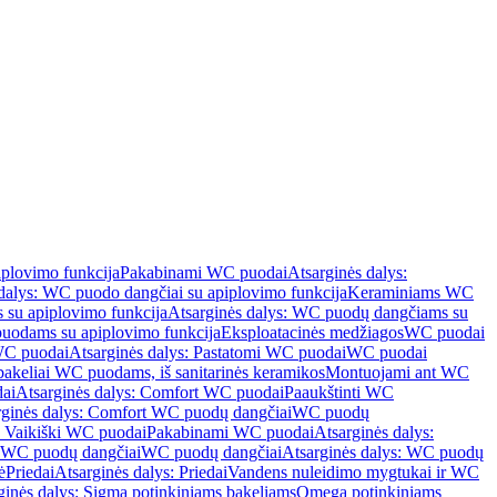
iplovimo funkcija
Pakabinami WC puodai
Atsarginės dalys:
dalys: WC puodo dangčiai su apiplovimo funkcija
Keraminiams WC
su apiplovimo funkcija
Atsarginės dalys: WC puodų dangčiams su
odams su apiplovimo funkcija
Eksploatacinės medžiagos
WC puodai
WC puodai
Atsarginės dalys: Pastatomi WC puodai
WC puodai
 bakeliai WC puodams, iš sanitarinės keramikos
Montuojami ant WC
ai
Atsarginės dalys: Comfort WC puodai
Paaukštinti WC
rginės dalys: Comfort WC puodų dangčiai
WC puodų
: Vaikiški WC puodai
Pakabinami WC puodai
Atsarginės dalys:
ki WC puodų dangčiai
WC puodų dangčiai
Atsarginės dalys: WC puodų
ė
Priedai
Atsarginės dalys: Priedai
Vandens nuleidimo mygtukai ir WC
ginės dalys: Sigma potinkiniams bakeliams
Omega potinkiniams