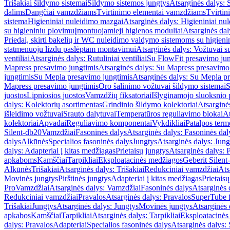
Trišakiai šildymo sistemai
Šildymo sistemos jungtys
Atsarginės dalys: 
dalims
Dangčiai vamzdžiams
Tvirtinimo elementai vamzdžiams
Tvirtin
sistema
Higieniniai nuleidimo mazgai
Atsarginės dalys: Higieniniai nu
su higieniniu plovimu
Įmontuojamieji higienos moduliai
Atsarginės dal
Priedai, skirti bakelių ir WC nuleidimo valdymo sistemoms su higien
statmenuoju lizdu paslėptam montavimui
Atsarginės dalys: Vožtuvai 
ventiliai
Atsarginės dalys: Rutuliniai ventiliai
Su FlowFit presavimo jun
Mapress presavimo jungtimis
Atsarginės dalys: Su Mapress presavimo
jungtimis
Su Mepla presavimo jungtimis
Atsarginės dalys: Su Mepla p
Mapress presavimo jungtimis
Oro šalinimo vožtuvai šildymo sistemai
S
juostos
Lipniosios juostos
Vamzdžių fiksatoriai
Išlyginamojo sluoksnio 
dalys: Kolektorių asortimentas
Grindinio šildymo kolektoriai
Atsarginė
išleidimo vožtuvai
Srauto dalytuvai
Temperatūros reguliavimo blokai
At
kolektoriai
Apvadai
Reguliavimo komponentai
Vykdikliai
Patalpos term
Silent-db20
Vamzdžiai
Fasoninės dalys
Atsarginės dalys: Fasoninės dal
dalys
Alkūnės
Specialios fasoninės dalys
Jungtys
Atsarginės dalys: Jung
dalys: Adapteriai į kitas medžiagas
Prietaisų jungtys
Atsarginės dalys: P
apkaboms
Kamščiai
Tarpikliai
Eksploatacinės medžiagos
Geberit Silent
Alkūnės
Trišakiai
Atsarginės dalys: Trišakiai
Redukciniai vamzdžiai
Ats
Movinės jungtys
Pirštinės jungtys
Adapteriai į kitas medžiagas
Prietais
Pro
Vamzdžiai
Atsarginės dalys: Vamzdžiai
Fasoninės dalys
Atsarginės 
Redukciniai vamzdžiai
Pravalos
Atsarginės dalys: Pravalos
SuperTube f
Trišakiai
Jungtys
Atsarginės dalys: Jungtys
Movinės jungtys
Atsarginės 
apkabos
Kamščiai
Tarpikliai
Atsarginės dalys: Tarpikliai
Eksploatacinės
dalys: Pravalos
Adapteriai
Specialios fasoninės dalys
Atsarginės dalys: 