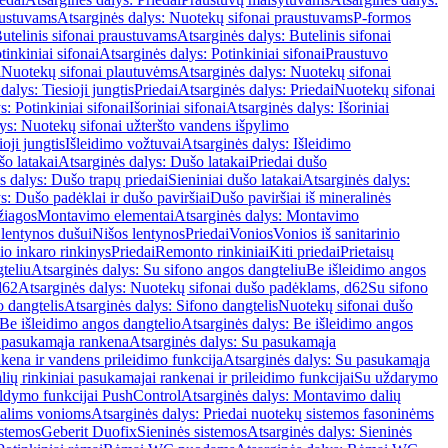
austuvams
Atsarginės dalys: Nuotekų sifonai praustuvams
P-formos
utelinis sifonai praustuvams
Atsarginės dalys: Butelinis sifonai
tinkiniai sifonai
Atsarginės dalys: Potinkiniai sifonai
Praustuvo
i
Nuotekų sifonai plautuvėms
Atsarginės dalys: Nuotekų sifonai
dalys: Tiesioji jungtis
Priedai
Atsarginės dalys: Priedai
Nuotekų sifonai
s: Potinkiniai sifonai
Išoriniai sifonai
Atsarginės dalys: Išoriniai
ys: Nuotekų sifonai užteršto vandens išpylimo
oji jungtis
Išleidimo vožtuvai
Atsarginės dalys: Išleidimo
o latakai
Atsarginės dalys: Dušo latakai
Priedai dušo
s dalys: Dušo trapų priedai
Sieniniai dušo latakai
Atsarginės dalys:
s: Dušo padėklai ir dušo paviršiai
Dušo paviršiai iš mineralinės
žiagos
Montavimo elementai
Atsarginės dalys: Montavimo
 lentynos dušui
Nišos lentynos
Priedai
Vonios
Vonios iš sanitarinio
nio inkaro rinkinys
Priedai
Remonto rinkiniai
Kiti priedai
Prietaisų
teliu
Atsarginės dalys: Su sifono angos dangteliu
Be išleidimo angos
d62
Atsarginės dalys: Nuotekų sifonai dušo padėklams, d62
Su sifono
o dangtelis
Atsarginės dalys: Sifono dangtelis
Nuotekų sifonai dušo
Be išleidimo angos dangtelio
Atsarginės dalys: Be išleidimo angos
 pasukamąja rankena
Atsarginės dalys: Su pasukamąja
kena ir vandens prileidimo funkcija
Atsarginės dalys: Su pasukamąja
ių rinkiniai pasukamajai rankenai ir prileidimo funkcijai
Su uždarymo
aldymo funkcijai PushControl
Atsarginės dalys: Montavimo dalių
dalims vonioms
Atsarginės dalys: Priedai nuotekų sistemos fasoninėms
istemos
Geberit Duofix
Sieninės sistemos
Atsarginės dalys: Sieninės