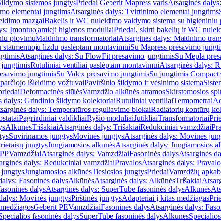
Šildymo sistemos jungtys
Priedai Geberit Mapress varis
Atsarginės dalys:
imo elementai jungtims
Atsarginės dalys: Tvirtinimo elementai jungtims
leidimo mazgai
Bakelis ir WC nuleidimo valdymo sistema su higieniniu
ys: Įmontuojamieji higienos moduliai
Priedai, skirti bakelių ir WC nul
iniu plovimu
Maitinimo transformatoriai
Atsarginės dalys: Maitinimo tran
su statmenuoju lizdu paslėptam montavimui
Su Mapress presavimo jungt
gtimis
Atsarginės dalys: Su FlowFit presavimo jungtimis
Su Mepla pres
 jungtimis
Rutuliniai ventiliai paslėptam montavimui
Atsarginės dalys: R
resavimo jungtimis
Su Volex presavimo jungtimis
Su jungtimis Compact
parčiojo išleidimo vožtuvai
Paviršinio šildymo ir vėsinimo sistema
Siste
priedai
Deformacinės siūlės
Vamzdžio alkūnės atramos
Skirstomosios spi
s dalys: Grindinio šildymo kolektoriai
Rutuliniai ventiliai
Termometrai
Ad
sarginės dalys: Temperatūros reguliavimo blokai
Radiatorių kontūrų kol
ostatai
Pagrindiniai valdikliai
Ryšio moduliai
Jutikliai
Transformatoriai
Pri
ys
Alkūnės
Trišakiai
Atsarginės dalys: Trišakiai
Redukciniai vamzdžiai
Pr
tys
Suvirinamos jungtys
Movinės jungtys
Atsarginės dalys: Movinės jun
rietaisų jungtys
Jungiamosios alkūnės
Atsarginės dalys: Jungiamosios a
-PP
Vamzdžiai
Atsarginės dalys: Vamzdžiai
Fasoninės dalys
Atsarginės da
arginės dalys: Redukciniai vamzdžiai
Pravalos
Atsarginės dalys: Pravalo
ų jungtys
Jungiamosios alkūnės
Tiesiosios jungtys
Priedai
Vamzdžių apkab
dalys: Fasoninės dalys
Alkūnės
Atsarginės dalys: Alkūnės
Trišakiai
Atsarg
asoninės dalys
Atsarginės dalys: SuperTube fasoninės dalys
Alkūnės
Ats
dalys: Movinės jungtys
Pirštinės jungtys
Adapteriai į kitas medžiagas
Pri
 medžiagos
Geberit PE
Vamzdžiai
Fasoninės dalys
Atsarginės dalys: Faso
Specialios fasoninės dalys
SuperTube fasoninės dalys
Alkūnės
Specialios