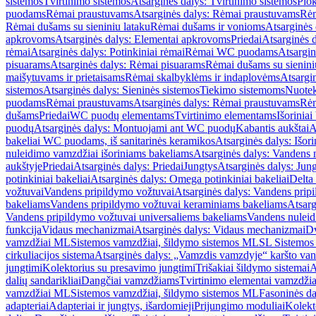
sistemos
Tvirtinimo sistemos
Atsarginės dalys: Tvirtinimo sistemos
Plok
puodams
Rėmai praustuvams
Atsarginės dalys: Rėmai praustuvams
Rėm
Rėmai dušams su sieniniu lataku
Rėmai dušams ir vonioms
Atsarginės
apkrovoms
Atsarginės dalys: Elementai apkrovoms
Priedai
Atsarginės d
rėmai
Atsarginės dalys: Potinkiniai rėmai
Rėmai WC puodams
Atsargi
pisuarams
Atsarginės dalys: Rėmai pisuarams
Rėmai dušams su sienini
maišytuvams ir prietaisams
Rėmai skalbyklėms ir indaplovėms
Atsargi
sistemos
Atsarginės dalys: Sieninės sistemos
Tiekimo sistemoms
Nuotek
puodams
Rėmai praustuvams
Atsarginės dalys: Rėmai praustuvams
Rėm
dušams
Priedai
WC puodų elementams
Tvirtinimo elementams
Išoriniai
puodų
Atsarginės dalys: Montuojami ant WC puodų
Kabantis aukštai
A
bakeliai WC puodams, iš sanitarinės keramikos
Atsarginės dalys: Išor
nuleidimo vamzdžiai išoriniams bakeliams
Atsarginės dalys: Vandens 
aukštyje
Priedai
Atsarginės dalys: Priedai
Jungtys
Atsarginės dalys: Jun
potinkiniai bakeliai
Atsarginės dalys: Omega potinkiniai bakeliai
Delta 
vožtuvai
Vandens pripildymo vožtuvai
Atsarginės dalys: Vandens prip
bakeliams
Vandens pripildymo vožtuvai keraminiams bakeliams
Atsarg
Vandens pripildymo vožtuvai universaliems bakeliams
Vandens nuleid
funkcija
Vidaus mechanizmai
Atsarginės dalys: Vidaus mechanizmai
Dv
vamzdžiai ML
Sistemos vamzdžiai, šildymo sistemos ML
SL Sistemos
cirkuliacijos sistema
Atsarginės dalys: „Vamzdis vamzdyje“ karšto vand
jungtimi
Kolektorius su presavimo jungtimi
Trišakiai šildymo sistemai
A
dalių sandarikliai
Dangčiai vamzdžiams
Tvirtinimo elementai vamzdži
vamzdžiai ML
Sistemos vamzdžiai, šildymo sistemos ML
Fasoninės da
adapteriai
Adapteriai ir jungtys, išardomieji
Prijungimo moduliai
Kolekto