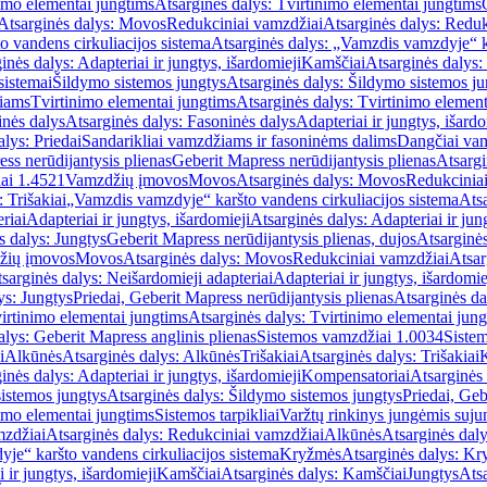
imo elementai jungtims
Atsarginės dalys: Tvirtinimo elementai jungtims
Atsarginės dalys: Movos
Redukciniai vamzdžiai
Atsarginės dalys: Reduk
 vandens cirkuliacijos sistema
Atsarginės dalys: „Vamzdis vamzdyje“ ka
inės dalys: Adapteriai ir jungtys, išardomieji
Kamščiai
Atsarginės dalys:
sistemai
Šildymo sistemos jungtys
Atsarginės dalys: Šildymo sistemos ju
žiams
Tvirtinimo elementai jungtims
Atsarginės dalys: Tvirtinimo element
nės dalys
Atsarginės dalys: Fasoninės dalys
Adapteriai ir jungtys, išardo
alys: Priedai
Sandarikliai vamzdžiams ir fasoninėms dalims
Dangčiai va
ss nerūdijantysis plienas
Geberit Mapress nerūdijantysis plienas
Atsargi
ai 1.4521
Vamzdžių įmovos
Movos
Atsarginės dalys: Movos
Redukcinia
 Trišakiai
„Vamzdis vamzdyje“ karšto vandens cirkuliacijos sistema
Ats
riai
Adapteriai ir jungtys, išardomieji
Atsarginės dalys: Adapteriai ir jun
s dalys: Jungtys
Geberit Mapress nerūdijantysis plienas, dujos
Atsarginės
žių įmovos
Movos
Atsarginės dalys: Movos
Redukciniai vamzdžiai
Atsar
sarginės dalys: Neišardomieji adapteriai
Adapteriai ir jungtys, išardomie
ys: Jungtys
Priedai, Geberit Mapress nerūdijantysis plienas
Atsarginės da
irtinimo elementai jungtims
Atsarginės dalys: Tvirtinimo elementai jun
alys: Geberit Mapress anglinis plienas
Sistemos vamzdžiai 1.0034
Siste
i
Alkūnės
Atsarginės dalys: Alkūnės
Trišakiai
Atsarginės dalys: Trišakiai
inės dalys: Adapteriai ir jungtys, išardomieji
Kompensatoriai
Atsarginės
istemos jungtys
Atsarginės dalys: Šildymo sistemos jungtys
Priedai, Geb
imo elementai jungtims
Sistemos tarpikliai
Varžtų rinkinys jungėmis suju
mzdžiai
Atsarginės dalys: Redukciniai vamzdžiai
Alkūnės
Atsarginės dal
je“ karšto vandens cirkuliacijos sistema
Kryžmės
Atsarginės dalys: K
 ir jungtys, išardomieji
Kamščiai
Atsarginės dalys: Kamščiai
Jungtys
Atsa