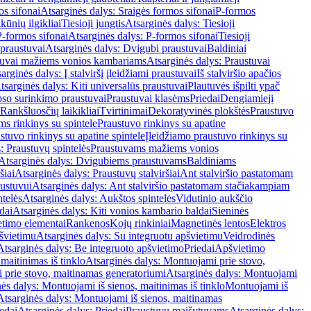
os sifonai
Atsarginės dalys: Sraigės formos sifonai
P-formos
ūnių ilgikliai
Tiesioji jungtis
Atsarginės dalys: Tiesioji
P-formos sifonai
Atsarginės dalys: P-formos sifonai
Tiesioji
praustuvai
Atsarginės dalys: Dvigubi praustuvai
Baldiniai
tuvai mažiems vonios kambariams
Atsarginės dalys: Praustuvai
arginės dalys: Į stalviršį įleidžiami praustuvai
Iš stalviršio apačios
tsarginės dalys: Kiti universalūs praustuvai
Plautuvės išpilti ypač
so surinkimo praustuvai
Praustuvai klasėms
Priedai
Dengiamieji
Rankšluosčių laikikliai
Tvirtinimai
Dekoratyvinės plokštės
Praustuvo
s rinkinys su spintele
Praustuvo rinkinys su apatine
stuvo rinkinys su apatine spintele
Įleidžiamo praustuvo rinkinys su
: Praustuvų spintelės
Praustuvams mažiems vonios
Atsarginės dalys: Dvigubiems praustuvams
Baldiniams
šiai
Atsarginės dalys: Praustuvų stalviršiai
Ant stalviršio pastatomam
ustuvui
Atsarginės dalys: Ant stalviršio pastatomam stačiakampiam
telės
Atsarginės dalys: Aukštos spintelės
Vidutinio aukščio
dai
Atsarginės dalys: Kiti vonios kambario baldai
Sieninės
timo elementai
Rankenos
Kojų rinkiniai
Magnetinės lentos
Elektros
švietimu
Atsarginės dalys: Su integruotu apšvietimu
Veidrodinės
Atsarginės dalys: Be integruoto apšvietimo
Priedai
Apšvietimo
maitinimas iš tinklo
Atsarginės dalys: Montuojami prie stovo,
prie stovo, maitinamas generatoriumi
Atsarginės dalys: Montuojami
ės dalys: Montuojami iš sienos, maitinimas iš tinklo
Montuojami iš
Atsarginės dalys: Montuojami iš sienos, maitinamas
edai
Atsarginės dalys: Priedai
Praustuvų maišytuvams
Atsarginės dalys: