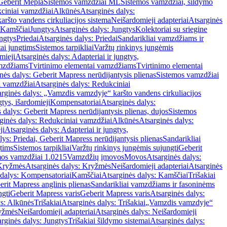
Geberit Mepla
Sistemos vamzdžiai ML
Sistemos vamzdžiai, šildymo
ciniai vamzdžiai
Alkūnės
Atsarginės dalys:
ršto vandens cirkuliacijos sistema
Neišardomieji adapteriai
Atsarginės
 Kamščiai
Jungtys
Atsarginės dalys: Jungtys
Kolektoriai su sriegine
ngtys
Priedai
Atsarginės dalys: Priedai
Sandarikliai vamzdžiams ir
ai jungtims
Sistemos tarpikliai
Varžtų rinkinys jungėmis
mieji
Atsarginės dalys: Adapteriai ir jungtys,
mzdžiams
Tvirtinimo elementai vamzdžiams
Tvirtinimo elementai
nės dalys: Geberit Mapress nerūdijantysis plienas
Sistemos vamzdžiai
i vamzdžiai
Atsarginės dalys: Redukciniai
arginės dalys: „Vamzdis vamzdyje“ karšto vandens cirkuliacijos
gtys, išardomieji
Kompensatoriai
Atsarginės dalys:
 dalys: Geberit Mapress nerūdijantysis plienas, dujos
Sistemos
ginės dalys: Redukciniai vamzdžiai
Alkūnės
Atsarginės dalys:
ji
Atsarginės dalys: Adapteriai ir jungtys,
lys: Priedai, Geberit Mapress nerūdijantysis plienas
Sandarikliai
gtims
Sistemos tarpikliai
Varžtų rinkinys jungėmis sujungti
Geberit
mos vamzdžiai 1.0215
Vamzdžių įmovos
Movos
Atsarginės dalys:
Kryžmės
Atsarginės dalys: Kryžmės
Neišardomieji adapteriai
Atsarginės
 dalys: Kompensatoriai
Kamščiai
Atsarginės dalys: Kamščiai
Trišakiai
erit Mapress anglinis plienas
Sandarikliai vamzdžiams ir fasoninėms
ngti
Geberit Mapress varis
Geberit Mapress varis
Atsarginės dalys:
ys: Alkūnės
Trišakiai
Atsarginės dalys: Trišakiai
„Vamzdis vamzdyje“
ryžmės
Neišardomieji adapteriai
Atsarginės dalys: Neišardomieji
rginės dalys: Jungtys
Trišakiai šildymo sistemai
Atsarginės dalys: