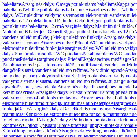
bakeliams
Atsarginės dalys: Omega potinkiniams bakeliams
Kappa pot
bakeliams
Twinline potinkiniams bakeliams
Atsarginės dalys: Twinlin
dalys: WC nuleidimo valdymo sistemos su elektroniniu vandens nule
bakeliams 12 cm
Maitinimui iš tinklo, Geberit Sigma potinkiniams ba
potinkiniams bakeliams 12 cm
Atsarginės dalys: Maitinimui iš tinklo
Maitinimui iš baterijos, Geberit Sigma potinkiniams bakeliams 12 cm
vandens nuleidimu
Dviejų kiekių nuleidimo funkcijai
Atsarginės dalys:
valdymo sistemoms
Atsarginės dalys: Priedai WC nuleidimo valdymo
elektronine nuleidimo funkcija
Atsarginės dalys: WC nuleidimo valdym
dalys: Sanitariniai moduliai WC puodams
Pakabinamiems WC puoda
puodams
Priedai
Atsarginės dalys: Priedai
Eksploatacinės medžiagos
San
Pakabinamoms ir pastatomoms bidė
Pisuarai
Pisuarai, vandens nuleidi
dangčio
Pisuarai, vandens nuleidimo režimas, be vidinio apvado
Atsarg
potinkinei pisuarų valdymo sistemai
Su integruota pisuarų valdymo si
valdymo sistemai
Pisuarai, vandens nuleidimo rėžimas, su dangčiu/ da
apvado
Pisuarai, bevandeniai
Atsarginės dalys: Pisuarai, bevandeniai
B
keramikos
Priedai
Atsarginės dalys: Priedai
Sifonai ir sifonų priedai
Nule
valdymo sistemos
Potinkinis montavimas
Atsarginės dalys: Potinkinis
elektronine nuleidimo funkcija, maitinimas nuo baterijos
Atsarginės da
funkcija
Basic
Atsarginės dalys: Basic
Išorinis montavimas
Atsarginės d
maitinimas iš tinklo
Su elektronine nuleidimo funkcija, maitinimas nuo 
ir keitimo rinkiniai
Atsarginės dalys: Potinkinio montavimo ir keitimo r
kontrolė
WC puodų, pisuarų ir bidė prietaisų jungtys
Nuotekų sifonai W
Sifonai
Jungiamosios alkūnės
Atsarginės dalys: Jungiamosios alkūnės
T
ilginamieji vamzdžiai
Atsarginės dalys: Nuleidimo vandens alkūnės il