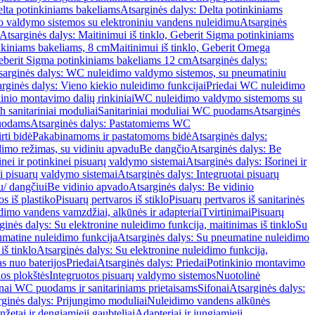
lta potinkiniams bakeliams
Atsarginės dalys: Delta potinkiniams
 valdymo sistemos su elektroniniu vandens nuleidimu
Atsarginės
Atsarginės dalys: Maitinimui iš tinklo, Geberit Sigma potinkiniams
inkiniams bakeliams, 8 cm
Maitinimui iš tinklo, Geberit Omega
Geberit Sigma potinkiniams bakeliams 12 cm
Atsarginės dalys:
sarginės dalys: WC nuleidimo valdymo sistemos, su pneumatiniu
rginės dalys: Vieno kiekio nuleidimo funkcijai
Priedai WC nuleidimo
kinio montavimo dalių rinkiniai
WC nuleidimo valdymo sistemoms su
h sanitariniai moduliai
Sanitariniai moduliai WC puodams
Atsarginės
uodams
Atsarginės dalys: Pastatomiems WC
rti bidė
Pakabinamoms ir pastatomoms bidė
Atsarginės dalys:
dimo režimas, su vidiniu apvadu
Be dangčio
Atsarginės dalys: Be
inei ir potinkinei pisuarų valdymo sistemai
Atsarginės dalys: Išorinei ir
ai pisuarų valdymo sistemai
Atsarginės dalys: Integruotai pisuarų
u/ dangčiui
Be vidinio apvado
Atsarginės dalys: Be vidinio
os iš plastiko
Pisuarų pertvaros iš stiklo
Pisuarų pertvaros iš sanitarinės
dimo vandens vamzdžiai, alkūnės ir adapteriai
Tvirtinimai
Pisuarų
ginės dalys: Su elektronine nuleidimo funkcija, maitinimas iš tinklo
Su
matine nuleidimo funkcija
Atsarginės dalys: Su pneumatine nuleidimo
iš tinklo
Atsarginės dalys: Su elektronine nuleidimo funkcija,
s nuo baterijos
Priedai
Atsarginės dalys: Priedai
Potinkinio montavimo
os plokštės
Integruotos pisuarų valdymo sistemos
Nuotolinė
onai WC puodams ir sanitariniams prietaisams
Sifonai
Atsarginės dalys:
rginės dalys: Prijungimo moduliai
Nuleidimo vandens alkūnės
žetai ir dengiamieji gaubteliai
Adapteriai ir jungiamieji