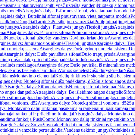
etaisams ir plautuvėms išpilti ypač užterštą vandenį
Nuotekų sifonai pr
ntis modelis
Atsarginės dalys: P-formos sifonai, vietą taupantis modelis
B
arginės dalys: Buteliniai sifonai praustuvams, vietą taupantis modelis
Po
s alkūnės
Dangčiai
Tarpinės
Persiliejimo vamzdžiai
Prailginimai
Įjungima
ės jungtys
Atsarginės dalys: Plautuvės jungtys
Tiesioji jungtis
Atsarginės 
onai
Atsarginės dalys: P-formos sifonai
Potinkiniai sifonai
Atsarginės daly
dai
Nuotekų sifonai užteršto vandens išpylimo kriauklėms
Atsarginės dal
rginės dalys: Jungiamosios alkūnės
Tiesioji jungtis
Atsarginės dalys: Tiesi
indų nuotekų sistema
Atsarginės dalys: Dušo grindų nuotekų sistema
Duš
ai
Atsarginės dalys: Dušo paviršiaus sifonai
Dušo trapų priedai
Atsarginė
eninių dušo latakų priedai
Dušo padėklai ir dušo paviršiai
Atsarginės daly
neralinės medžiagos
Atsarginės dalys: Dušo paviršiai iš mineralinės med
elės, skirtos beslenksčiam dušui
Vonios sienelės
Dušo durys
Priedai
Nišos
dikiams
Montavimo elementai
Kojelių rinkinys ir skersinių sijų bei sieni
ginės dalys: Nuotekų sifonai dušo padėklams, d52
Su sifono angos dang
lis
Atsarginės dalys: Sifono dangtelis
Nuotekų sifonai dušo padėklams, 
mo angos dangtelio
Atsarginės dalys: Be išleidimo angos dangtelio
Sifon
90
Su sifono angos dangteliu
Atsarginės dalys: Su sifono angos dangteliu
ifonai vonioms, d52
Atsarginės dalys: Nuotekų sifonai vonioms, d52
Su
lys: Montavimo dalių rinkiniai pasukamajai rankenai
Su pasukamąja ran
amajai rankenai ir prileidimo funkcijai
Atsarginės dalys: Montavimo dal
paudimu funkcija PushControl
Montavimo dalių rinkiniai mygtukinio v
tsarginės dalys: Su vožtuvo akle
Priedai nuotekų sistemos fasoninėms 
otinkiniai vamzdžio pertraukikliai
Vandens tiekimo jungtys
Potinkinės s