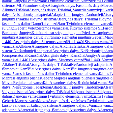
dalims
Dangčiai vamzdžiams
Tvirtinimo elementai vamzdžiams
Tvirtin
sistemos ML
Fasoninės dalys
Atsarginės dalys: Fasoninės dalys
Movos
Alkūnės
Trišakiai
Atsarginės dalys: Trišakiai
„Vamzdis vamzdyje“ karšto
dalys: Neišardomieji adapteriai
Adapteriai ir jungtys, išardomieji
Atsarg
jungtimi
Trišakiai šildymo sistemai
Atsarginės dalys: Trišakiai šildymo 
fasoninėms dalims
Dangčiai vamzdžiams
Tvirtinimo elementai vamzd
sujungti
Geberit Volex
Sistemos vamzdžiai, šildymo sistemos SL
Fasoni
išardomieji
Jungtys
Kolektoriai su sriegine jungtimi
Priedai
Atsarginės d
jungtims
Atsarginės dalys: Tvirtinimo elementai jungtims
Geberit Mapre
1.4401
Atsarginės dalys: Sistemos vamzdžiai 1.4401
Sistemos vamzdži
vamzdžiai
Alkūnės
Atsarginės dalys: Alkūnės
Trišakiai
Atsarginės dalys:
sistema
Neišardomieji adapteriai
Atsarginės dalys: Neišardomieji adapte
Kompensatoriai
Kamščiai
Atsarginės dalys: Kamščiai
Jungtys
Atsarginė
vamzdžiai 1.4401
Atsarginės dalys: Sistemos vamzdžiai 1.4401
Vamzd
Alkūnės
Trišakiai
Atsarginės dalys: Trišakiai
Neišardomieji adapteriai
At
išardomieji
Kamščiai
Atsarginės dalys: Kamščiai
Jungtys
Atsarginės dal
vamzdžiams ir fasoninėms dalims
Tvirtinimo elementai vamzdžiams
Tv
Mapress anglinis plienas
Geberit Mapress anglinis plienas
Atsarginės d
Movos
Redukciniai vamzdžiai
Atsarginės dalys: Redukciniai vamzdžia
dalys: Neišardomieji adapteriai
Adapteriai ir jungtys, išardomieji
Atsarg
šildymo sistemai
Atsarginės dalys: Trišakiai šildymo sistemai
Šildymo s
dalims
Dangčiai vamzdžiams
Tvirtinimo elementai vamzdžiams
Tvirtin
Geberit Mapress varis
Movos
Atsarginės dalys: Movos
Redukciniai va
karšto vandens cirkuliacijos sistema
Atsarginės dalys: „Vamzdis vamzdy
adapteriai
Adapteriai ir jungtys, išardomieji
Atsarginės dalys: Adapteriai