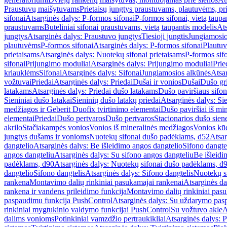
Praustuvų maišytuvams
Prietaisų jungtys praustuvams, plautuvėms, pri
sifonai
Atsarginės dalys: P-formos sifonai
P-formos sifonai, vietą taupa
praustuvams
Buteliniai sifonai praustuvams, vietą taupantis modelis
Ats
jungtys
Atsarginės dalys: Praustuvo jungtys
Tiesioji jungtis
Jungiamosio
plautuvėms
P-formos sifonai
Atsarginės dalys: P-formos sifonai
Plautuv
prietaisams
Atsarginės dalys: Nuotekų sifonai prietaisams
P-formos sif
sifonai
Prijungimo moduliai
Atsarginės dalys: Prijungimo moduliai
Prie
kriauklėms
Sifonai
Atsarginės dalys: Sifonai
Jungiamosios alkūnės
Atsa
vožtuvai
Priedai
Atsarginės dalys: Priedai
Dušai ir vonios
Dušai
Dušo gr
latakams
Atsarginės dalys: Priedai dušo latakams
Dušo paviršiaus sifon
Sieniniai dušo latakai
Sieninių dušo latakų priedai
Atsarginės dalys: Si
medžiagos ir Geberit Duofix tvirtinimo elementai
Dušo paviršiai iš mi
elementai
Priedai
Dušo pertvaros
Dušo pertvaros
Stacionarios dušo sien
akrilo
Stačiakampės vonios
Vonios iš mineralinės medžiagos
Vonios kū
jungtys dušams ir vonioms
Nuotekų sifonai dušo padėklams, d52
Atsar
dangtelio
Atsarginės dalys: Be išleidimo angos dangtelio
Sifono dangte
angos dangteliu
Atsarginės dalys: Su sifono angos dangteliu
Be išleidi
padėklams, d90
Atsarginės dalys: Nuotekų sifonai dušo padėklams, d
dangtelio
Sifono dangtelis
Atsarginės dalys: Sifono dangtelis
Nuotekų s
rankena
Montavimo dalių rinkiniai pasukamajai rankenai
Atsarginės da
rankena ir vandens prileidimo funkcija
Montavimo dalių rinkiniai pasuk
paspaudimu funkcija PushControl
Atsarginės dalys: Su uždarymo pas
rinkiniai mygtukinio valdymo funkcijai PushControl
Su vožtuvo akle
A
dalims vonioms
Potinkiniai vamzdžio pertraukikliai
Atsarginės dalys: P