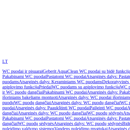
LT
WC puodai ir pisuarai
Geberit AquaClean WC puodai su bidė funkcij
Pakabinami WC puodai
Pastatomi WC puodai
Atsarginės dalys: Past
puodams
Atsarginės dalys: Keraminiams WC puodams
Dekoratyvinės 
apiplovimo funkcija
Priedai
WC puodams su apiplovimo funkcija
WC p
ir WC puodų dangčiai
Pakabinami WC puodai
Atsarginės dalys: Pak
išoriniams bakeliams montuoti
Atsarginės dalys: WC puodai išoriniam
puodų
WC puodų dangčiai
Atsarginės dalys: WC puodų dangčiai
WC p
puodai
Atsarginės dalys: Paaukštinti WC puodai
Pailginti WC puodai
A
dangčiai
Atsarginės dalys: WC puodų dangčiai
WC puodų sėdynės
Ats
Pakabinami WC puodai
Pastatomi WC puodai
Atsarginės dalys: Past
dangčiai
WC puodų sėdynės
Atsarginės dalys: WC puodų sėdynės
Bid
nuleidimo valdymo sistemos
Vandens nuleidimo mygtukai
Atsarginės 