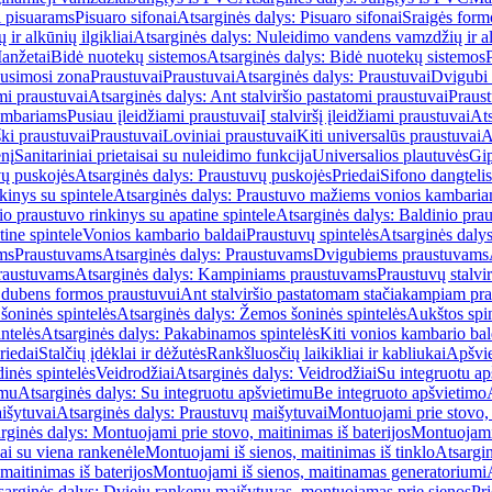
i pisuarams
Pisuaro sifonai
Atsarginės dalys: Pisuaro sifonai
Sraigės form
r alkūnių ilgikliai
Atsarginės dalys: Nuleidimo vandens vamzdžių ir alk
anžetai
Bidė nuotekų sistemos
Atsarginės dalys: Bidė nuotekų sistemos
usimosi zona
Praustuvai
Praustuvai
Atsarginės dalys: Praustuvai
Dvigubi 
mi praustuvai
Atsarginės dalys: Ant stalviršio pastatomi praustuvai
Praus
ambariams
Pusiau įleidžiami praustuvai
Į stalviršį įleidžiami praustuvai
Ats
ki praustuvai
Praustuvai
Loviniai praustuvai
Kiti universalūs praustuvai
A
enį
Sanitariniai prietaisai su nuleidimo funkcija
Universalios plautuvės
Gip
vų puskojės
Atsarginės dalys: Praustuvų puskojės
Priedai
Sifono dangtelis
inys su spintele
Atsarginės dalys: Praustuvo mažiems vonios kambariam
io praustuvo rinkinys su apatine spintele
Atsarginės dalys: Baldinio prau
tine spintele
Vonios kambario baldai
Praustuvų spintelės
Atsarginės dalys
ms
Praustuvams
Atsarginės dalys: Praustuvams
Dvigubiems praustuvams
raustuvams
Atsarginės dalys: Kampiniams praustuvams
Praustuvų stalvir
m dubens formos praustuvui
Ant stalviršio pastatomam stačiakampiam pra
šoninės spintelės
Atsarginės dalys: Žemos šoninės spintelės
Aukštos spin
ntelės
Atsarginės dalys: Pakabinamos spintelės
Kiti vonios kambario bal
riedai
Stalčių įdėklai ir dėžutės
Rankšluosčių laikikliai ir kabliukai
Apšvie
dinės spintelės
Veidrodžiai
Atsarginės dalys: Veidrodžiai
Su integruotu ap
imu
Atsarginės dalys: Su integruotu apšvietimu
Be integruoto apšvietimo
išytuvai
Atsarginės dalys: Praustuvų maišytuvai
Montuojami prie stovo, 
rginės dalys: Montuojami prie stovo, maitinimas iš baterijos
Montuojami 
ai su viena rankenėle
Montuojami iš sienos, maitinimas iš tinklo
Atsargin
maitinimas iš baterijos
Montuojami iš sienos, maitinamas generatoriumi
sarginės dalys: Dviejų rankenų maišytuvas, montuojamas prie sienos
Pri