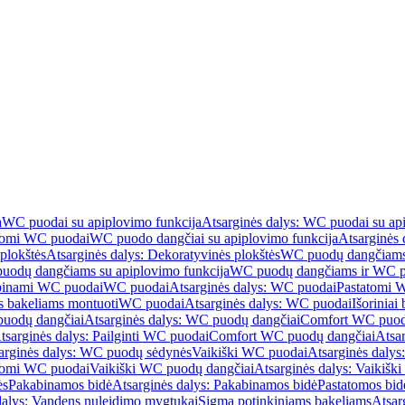
a
WC puodai su apiplovimo funkcija
Atsarginės dalys: WC puodai su ap
atomi WC puodai
WC puodo dangčiai su apiplovimo funkcija
Atsarginės 
plokštės
Atsarginės dalys: Dekoratyvinės plokštės
WC puodų dangčiams 
uodų dangčiams su apiplovimo funkcija
WC puodų dangčiams ir WC pu
abinami WC puodai
WC puodai
Atsarginės dalys: WC puodai
Pastatomi 
s bakeliams montuoti
WC puodai
Atsarginės dalys: WC puodai
Išoriniai
uodų dangčiai
Atsarginės dalys: WC puodų dangčiai
Comfort WC puod
tsarginės dalys: Pailginti WC puodai
Comfort WC puodų dangčiai
Atsa
arginės dalys: WC puodų sėdynės
Vaikiški WC puodai
Atsarginės dalys
atomi WC puodai
Vaikiški WC puodų dangčiai
Atsarginės dalys: Vaikiš
ės
Pakabinamos bidė
Atsarginės dalys: Pakabinamos bidė
Pastatomos bid
dalys: Vandens nuleidimo mygtukai
Sigma potinkiniams bakeliams
Atsar