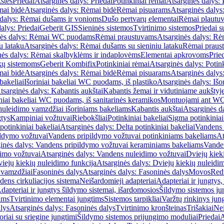
štės
Priedai
Atsarginės dalys: Priedai
Potinkiniai rėmai
Atsarginės dalys: 
ai bidė
Atsarginės dalys: Rėmai bidė
Rėmai pisuarams
Atsarginės dalys
 dalys: Rėmai dušams ir vonioms
Dušo pertvarų elementai
Rėmai plautu
alys: Priedai
Geberit GIS
Sieninės sistemos
Tvirtinimo sistemos
Priedai 
nės dalys: Rėmai WC puodams
Rėmai praustuvams
Atsarginės dalys: R
u lataku
Atsarginės dalys: Rėmai dušams su sieniniu lataku
Rėmai praust
nės dalys: Rėmai skalbyklėms ir indaplovėms
Elementai apkrovoms
Prie
ų sistemoms
Geberit Kombifix
Potinkiniai rėmai
Atsarginės dalys: Potin
ai bidė
Atsarginės dalys: Rėmai bidė
Rėmai pisuarams
Atsarginės dalys
 bakeliai
Išoriniai bakeliai WC puodams, iš plastiko
Atsarginės dalys: Išo
tsarginės dalys: Kabantis aukštai
Kabantis žemai ir vidutiniame aukštyj
iniai bakeliai WC puodams, iš sanitarinės keramikos
Montuojami ant W
nuleidimo vamzdžiai išoriniams bakeliams
Kabantis aukštai
Atsarginės d
gtys
Kampiniai vožtuvai
Riebokšliai
Potinkiniai bakeliai
Sigma potinkiniai
potinkiniai bakeliai
Atsarginės dalys: Delta potinkiniai bakeliai
Vandens 
ildymo vožtuvai
Vandens pripildymo vožtuvai potinkiniams bakeliams
At
inės dalys: Vandens pripildymo vožtuvai keraminiams bakeliams
Vanden
imo vožtuvai
Atsarginės dalys: Vandens nuleidimo vožtuvai
Dviejų kiek
iejų kiekių nuleidimo funkcija
Atsarginės dalys: Dviejų kiekių nuleidi
 vamzdžiai
Fasoninės dalys
Atsarginės dalys: Fasoninės dalys
Movos
Red
ens cirkuliacijos sistema
Neišardomieji adapteriai
Adapteriai ir jungtys,
dapteriai ir jungtys šildymo sistemai, išardomosios
Šildymo sistemos ju
ams
Tvirtinimo elementai jungtims
Sistemos tarpikliai
Varžtų rinkinys jun
lys
Atsarginės dalys: Fasoninės dalys
Tvirtinimo kronšteinas
Trišakiai
Nei
riai su sriegine jungtimi
Šildymo sistemos prijungimo moduliai
Priedai
A