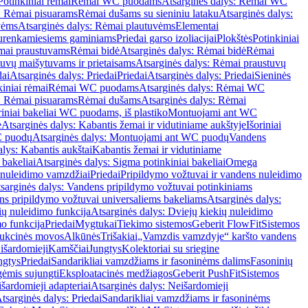
Potinkiniai rėmai
Rėmai WC puodams
Atsarginės dalys: Rėmai WC
: Rėmai pisuarams
Rėmai dušams su sieniniu lataku
Atsarginės dalys:
vėms
Atsarginės dalys: Rėmai plautuvėms
Elementai
surenkamiesiems gaminiams
Priedai garso izoliacijai
Plokštės
Potinkiniai
ėmai praustuvams
Rėmai bidė
Atsarginės dalys: Rėmai bidė
Rėmai
uvų maišytuvams ir prietaisams
Atsarginės dalys: Rėmai praustuvų
dai
Atsarginės dalys: Priedai
Priedai
Atsarginės dalys: Priedai
Sieninės
kiniai rėmai
Rėmai WC puodams
Atsarginės dalys: Rėmai WC
: Rėmai pisuarams
Rėmai dušams
Atsarginės dalys: Rėmai
riniai bakeliai WC puodams, iš plastiko
Montuojami ant WC
e
Atsarginės dalys: Kabantis žemai ir vidutiniame aukštyje
Išoriniai
C puodų
Atsarginės dalys: Montuojami ant WC puodų
Vandens
alys: Kabantis aukštai
Kabantis žemai ir vidutiniame
 bakeliai
Atsarginės dalys: Sigma potinkiniai bakeliai
Omega
nuleidimo vamzdžiai
Priedai
Pripildymo vožtuvai ir vandens nuleidimo
sarginės dalys: Vandens pripildymo vožtuvai potinkiniams
s pripildymo vožtuvai universaliems bakeliams
Atsarginės dalys:
ių nuleidimo funkcija
Atsarginės dalys: Dviejų kiekių nuleidimo
mo funkcija
Priedai
Mygtukai
Tiekimo sistemos
Geberit FlowFit
Sistemos
ukcinės movos
Alkūnės
Trišakiai
„Vamzdis vamzdyje“ karšto vandens
 išardomieji
Kamščiai
Jungtys
Kolektoriai su sriegine
ngtys
Priedai
Sandarikliai vamzdžiams ir fasoninėms dalims
Fasoninių
gėmis sujungti
Eksploatacinės medžiagos
Geberit PushFit
Sistemos
šardomieji adapteriai
Atsarginės dalys: Neišardomieji
tsarginės dalys: Priedai
Sandarikliai vamzdžiams ir fasoninėms