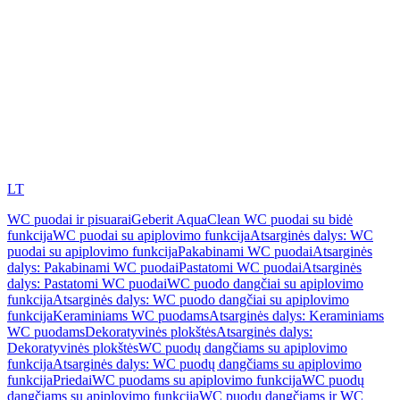
LT
WC puodai ir pisuarai
Geberit AquaClean WC puodai su bidė
funkcija
WC puodai su apiplovimo funkcija
Atsarginės dalys: WC
puodai su apiplovimo funkcija
Pakabinami WC puodai
Atsarginės
dalys: Pakabinami WC puodai
Pastatomi WC puodai
Atsarginės
dalys: Pastatomi WC puodai
WC puodo dangčiai su apiplovimo
funkcija
Atsarginės dalys: WC puodo dangčiai su apiplovimo
funkcija
Keraminiams WC puodams
Atsarginės dalys: Keraminiams
WC puodams
Dekoratyvinės plokštės
Atsarginės dalys:
Dekoratyvinės plokštės
WC puodų dangčiams su apiplovimo
funkcija
Atsarginės dalys: WC puodų dangčiams su apiplovimo
funkcija
Priedai
WC puodams su apiplovimo funkcija
WC puodų
dangčiams su apiplovimo funkcija
WC puodų dangčiams ir WC