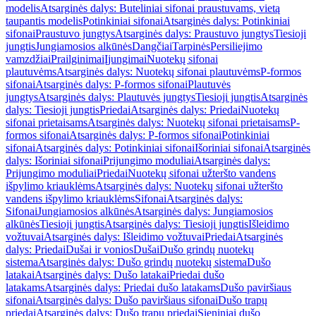
modelis
Atsarginės dalys: Buteliniai sifonai praustuvams, vietą
taupantis modelis
Potinkiniai sifonai
Atsarginės dalys: Potinkiniai
sifonai
Praustuvo jungtys
Atsarginės dalys: Praustuvo jungtys
Tiesioji
jungtis
Jungiamosios alkūnės
Dangčiai
Tarpinės
Persiliejimo
vamzdžiai
Prailginimai
Įjungimai
Nuotekų sifonai
plautuvėms
Atsarginės dalys: Nuotekų sifonai plautuvėms
P-formos
sifonai
Atsarginės dalys: P-formos sifonai
Plautuvės
jungtys
Atsarginės dalys: Plautuvės jungtys
Tiesioji jungtis
Atsarginės
dalys: Tiesioji jungtis
Priedai
Atsarginės dalys: Priedai
Nuotekų
sifonai prietaisams
Atsarginės dalys: Nuotekų sifonai prietaisams
P-
formos sifonai
Atsarginės dalys: P-formos sifonai
Potinkiniai
sifonai
Atsarginės dalys: Potinkiniai sifonai
Išoriniai sifonai
Atsarginės
dalys: Išoriniai sifonai
Prijungimo moduliai
Atsarginės dalys:
Prijungimo moduliai
Priedai
Nuotekų sifonai užteršto vandens
išpylimo kriauklėms
Atsarginės dalys: Nuotekų sifonai užteršto
vandens išpylimo kriauklėms
Sifonai
Atsarginės dalys:
Sifonai
Jungiamosios alkūnės
Atsarginės dalys: Jungiamosios
alkūnės
Tiesioji jungtis
Atsarginės dalys: Tiesioji jungtis
Išleidimo
vožtuvai
Atsarginės dalys: Išleidimo vožtuvai
Priedai
Atsarginės
dalys: Priedai
Dušai ir vonios
Dušai
Dušo grindų nuotekų
sistema
Atsarginės dalys: Dušo grindų nuotekų sistema
Dušo
latakai
Atsarginės dalys: Dušo latakai
Priedai dušo
latakams
Atsarginės dalys: Priedai dušo latakams
Dušo paviršiaus
sifonai
Atsarginės dalys: Dušo paviršiaus sifonai
Dušo trapų
priedai
Atsarginės dalys: Dušo trapų priedai
Sieniniai dušo