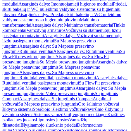
moduliai
Atsarginės dalys: Įmontuojamieji higienos moduliai
Priedai,
skirti bakelių ir WC nuleidimo valdymo sistemoms su higieniniu
plovimu
Atsarginės dalys: Priedai, skirti bakelių ir WC nuleidimo
valdymo sistemoms su higieniniu plovimu
Maitinimo
transformatoriai
Atsarginės dalys: Maitinimo transformatoriai
Tinklo
komponentai
Vamzdynų armatūros
Vožtuvai su statmenuoju lizdu
paslėptam montavimui
Atsarginės dalys: Vožtuvai su statmenuoju
lizdu paslėptam montavimui
Su Mapress presavimo
jungtimis
Atsarginės dalys: Su Mapress presavimo
jungtimis
Rutuliniai ventiliai
Atsarginės dalys: Rutuliniai ventiliai
Su
FlowFit presavimo jungtimis
Atsarginės dalys: Su FlowFit
presavimo jungtimis
Su Mepla presavimo jungtimis
Atsarginės dalys:
Su Mepla presavimo jungtimis
Su Mapress presavimo
jungtimis
Atsarginės dalys: Su Mapress presavimo
jungtimis
Rutuliniai ventiliai paslėptam montavimui
Atsarginės dalys:
Rutuliniai ventiliai paslėptam montavimui
Su FlowFit presavimo
jungtimis
Su Mepla presavimo jungtimis
Atsarginės dalys: Su Mepla
presavimo jungtimis
Su Volex presavimo jungtimis
Su jungtimis
Compact
Atsarginės dalys: Su jungtimis Compact
Atgaliniai
vožtuvai
Su Mapress presavimo jungtimis
Oro šalinimo vožtuvai
šildymo sistemai
Sparčiojo išleidimo vožtuvai
Paviršinio šildymo ir
vėsinimo sistema
Sistemos vamzdžiai
Įrengimo medžiagos
Kraštinės
izoliacinės juostos
Lipniosios juostos
Vamzdžių
fiksatoriai
Išlyginamojo sluoksnio priedai
Deformacinės
siūlės
Vamzdžio alkūnės atramos
Skirstomosios spintos
Skirstomosios