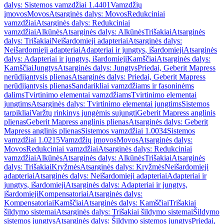
dalys: Sistemos vamzdžiai 1.4401
Vamzdžių
įmovos
Movos
Atsarginės dalys: Movos
Redukciniai
vamzdžiai
Atsarginės dalys: Redukciniai
vamzdžiai
Alkūnės
Atsarginės dalys: Alkūnės
Trišakiai
Atsarginės
dalys: Trišakiai
Neišardomieji adapteriai
Atsarginės dalys:
Neišardomieji adapteriai
Adapteriai ir jungtys, išardomieji
Atsarginės
dalys: Adapteriai ir jungtys, išardomieji
Kamščiai
Atsarginės dalys:
Kamščiai
Jungtys
Atsarginės dalys: Jungtys
Priedai, Geberit Mapress
nerūdijantysis plienas
Atsarginės dalys: Priedai, Geberit Mapress
nerūdijantysis plienas
Sandarikliai vamzdžiams ir fasoninėms
dalims
Tvirtinimo elementai vamzdžiams
Tvirtinimo elementai
jungtims
Atsarginės dalys: Tvirtinimo elementai jungtims
Sistemos
tarpikliai
Varžtų rinkinys jungėmis sujungti
Geberit Mapress anglinis
plienas
Geberit Mapress anglinis plienas
Atsarginės dalys: Geberit
Mapress anglinis plienas
Sistemos vamzdžiai 1.0034
Sistemos
vamzdžiai 1.0215
Vamzdžių įmovos
Movos
Atsarginės dalys:
Movos
Redukciniai vamzdžiai
Atsarginės dalys: Redukciniai
vamzdžiai
Alkūnės
Atsarginės dalys: Alkūnės
Trišakiai
Atsarginės
dalys: Trišakiai
Kryžmės
Atsarginės dalys: Kryžmės
Neišardomieji
adapteriai
Atsarginės dalys: Neišardomieji adapteriai
Adapteriai ir
jungtys, išardomieji
Atsarginės dalys: Adapteriai ir jungtys,
išardomieji
Kompensatoriai
Atsarginės dalys:
Kompensatoriai
Kamščiai
Atsarginės dalys: Kamščiai
Trišakiai
šildymo sistemai
Atsarginės dalys: Trišakiai šildymo sistemai
Šildymo
sistemos jungtys
Atsarginės dalys: Šildymo sistemos jungtys
Priedai,