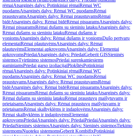
rėmai
Atsarginės dalys: Potinkiniai rėmai
Rėmai WC
puodams
Atsarginės dalys: Rėmai WC puodams
Rėmai
praustuvams
Atsarginės dalys: Rėmai praustuvams
Rėmai
bidė
Atsarginės dalys: Rėmai bidė
Rėmai pisuarams
Atsarginės dalys:
Rėmai pisuarams
Rėmai dušams su sieniniu lataku
Atsarginės dalys:
Rėmai dušams su sieniniu lataku
Rėmai dušams ir
vonioms
Atsarginės dalys: Rėmai dušams ir vonioms
Dušo pertvarų
elementai
Rėmai plautuvėms
Atsarginės dalys: Rėmai
plautuvėms
Elementai apkrovoms
Atsarginės dalys: Elementai
apkrovoms
Priedai
Atsarginės dalys: Priedai
Geberit GIS
Sieninės
sistemos
Tvirtinimo sistemos
Priedai surenkamiesiems
gaminiams
Priedai garso izoliacijai
Plokštės
Potinkiniai
rėmai
Atsarginės dalys: Potinkiniai rėmai
Rėmai WC
puodams
Atsarginės dalys: Rėmai WC puodams
Rėmai
praustuvams
Atsarginės dalys: Rėmai praustuvams
Rėmai
bidė
Atsarginės dalys: Rėmai bidė
Rėmai pisuarams
Atsarginės dalys:
Rėmai pisuarams
Rėmai dušams su sieniniu lataku
Atsarginės dalys:
Rėmai dušams su sieniniu lataku
Rėmai praustuvų maišytuvams ir
prietaisams
Atsarginės dalys: Rėmai praustuvų maišytuvams ir
prietaisams
Rėmai skalbyklėms ir indaplovėms
Atsarginės dalys:
Rėmai skalbyklėms ir indaplovėms
Elementai
apkrovoms
Priedai
Atsarginės dalys: Priedai
Priedai
Atsarginės dalys:
Priedai
Sieninės sistemos
Atsarginės dalys: Sieninės sistemos
Tiekimo
sistemoms
Nuotekų sistemoms
Geberit Kombifix
Potinkiniai