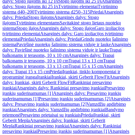
dalys: Stogo įlajoms iki 12 l/s
Stogo įlajoms iki 25 l/s
Atsarginės
dalys: Stogo įlajoms iki 25 l/s
Tvirtinimo elementai
Tvirtinimo
sistema d40–200
Tvirtinimo sistema d250–315
Priedai
Atsarginės
dalys: Priedai
Stogo įlajoms
Atsarginės dalys: Stogo
įlajoms
Tvirtinimo elementams
Savitakinė stogo lietaus nuotekų
sistema
Stogo įlajos
Atsarginės dalys: Stogo įlajos
Garo izoliacijos
tvirtinimo elementai
Atsarginės dalys: Garo izoliacijos tvirtinimo
elementai
Priedai
Atsarginės dalys: Priedai
Grindų nuotekų šalinimo
sistema
Paviršinė nuotekų šalinimo sistema viduje ir lauke
Atsarginės
dalys: Paviršinė nuotekų šalinimo sistema viduje ir lauke
Trapai
balkonams ir terasoms, 10 x 10 cm
Atsarginės dalys: Trapai
balkonams ir terasoms, 10 x 10 cm
Trapai 13 x 13 cm
Trapai
balkonams ir terasoms, 13 x 13 cm
Trapai 15 x 15 cm
Atsarginės
dalys: Trapai 15 x 15 cm
Priedai
Įrankiai, tinklo komponentai ir
programinė įranga
Įrankiai
Įrankiai, skirti Geberit FlowFit
Atsarginės
dalys: Įrankiai, skirti Geberit FlowFit
Rankiniai presavimo
įrankiai
Atsarginės dalys: Rankiniai presavimo įrankiai
Presavimo
įrankių suderinamumas [1]
Atsarginės dalys: Presavimo įrankių
suderinamumas [1]
Presavimo įrankių suderinamumas [2]
Atsarginės
dalys: Presavimo įrankių suderinamumas [2]
Vamzdžių apdirbimo
įrankiai
Atsarginės dalys: Vamzdžių apdirbimo įrankiai
Bandymo
priemonė
Presavimo prietaisai su įrankiais
Priedai
Įrankiai, skirti
Geberit Mepla
Atsarginės dalys: Įrankiai, skirti Geberit
Mepla
Rankiniai presavimo įrankiai
Atsarginės dalys: Rankiniai
presavimo įrankiai
Presavimo įrankių suderinamumas [1]
Atsarginės