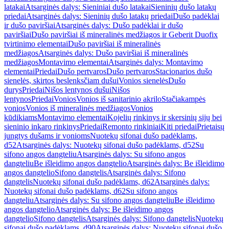
latakai
Atsarginės dalys: Sieniniai dušo latakai
Sieninių dušo latakų
priedai
Atsarginės dalys: Sieninių dušo latakų priedai
Dušo padėklai
ir dušo paviršiai
Atsarginės dalys: Dušo padėklai ir dušo
paviršiai
Dušo paviršiai iš mineralinės medžiagos ir Geberit Duofix
tvirtinimo elementai
Dušo paviršiai iš mineralinės
medžiagos
Atsarginės dalys: Dušo paviršiai iš mineralinės
medžiagos
Montavimo elementai
Atsarginės dalys: Montavimo
elementai
Priedai
Dušo pertvaros
Dušo pertvaros
Stacionarios dušo
sienelės, skirtos beslenksčiam dušui
Vonios sienelės
Dušo
durys
Priedai
Nišos lentynos dušui
Nišos
lentynos
Priedai
Vonios
Vonios iš sanitarinio akrilo
Stačiakampės
vonios
Vonios iš mineralinės medžiagos
Vonios
kūdikiams
Montavimo elementai
Kojelių rinkinys ir skersinių sijų bei
sieninio inkaro rinkinys
Priedai
Remonto rinkiniai
Kiti priedai
Prietaisų
jungtys dušams ir vonioms
Nuotekų sifonai dušo padėklams,
d52
Atsarginės dalys: Nuotekų sifonai dušo padėklams, d52
Su
sifono angos dangteliu
Atsarginės dalys: Su sifono angos
dangteliu
Be išleidimo angos dangtelio
Atsarginės dalys: Be išleidimo
angos dangtelio
Sifono dangtelis
Atsarginės dalys: Sifono
dangtelis
Nuotekų sifonai dušo padėklams, d62
Atsarginės dalys:
Nuotekų sifonai dušo padėklams, d62
Su sifono angos
dangteliu
Atsarginės dalys: Su sifono angos dangteliu
Be išleidimo
angos dangtelio
Atsarginės dalys: Be išleidimo angos
dangtelio
Sifono dangtelis
Atsarginės dalys: Sifono dangtelis
Nuotekų
sifonai dušo padėklams, d90
Atsarginės dalys: Nuotekų sifonai dušo