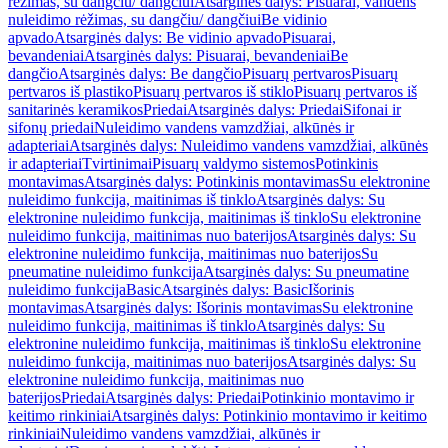
rėžimas, su dangčiu/ dangčiui
Atsarginės dalys: Pisuarai, vandens
nuleidimo rėžimas, su dangčiu/ dangčiui
Be vidinio
apvado
Atsarginės dalys: Be vidinio apvado
Pisuarai,
bevandeniai
Atsarginės dalys: Pisuarai, bevandeniai
Be
dangčio
Atsarginės dalys: Be dangčio
Pisuarų pertvaros
Pisuarų
pertvaros iš plastiko
Pisuarų pertvaros iš stiklo
Pisuarų pertvaros iš
sanitarinės keramikos
Priedai
Atsarginės dalys: Priedai
Sifonai ir
sifonų priedai
Nuleidimo vandens vamzdžiai, alkūnės ir
adapteriai
Atsarginės dalys: Nuleidimo vandens vamzdžiai, alkūnės
ir adapteriai
Tvirtinimai
Pisuarų valdymo sistemos
Potinkinis
montavimas
Atsarginės dalys: Potinkinis montavimas
Su elektronine
nuleidimo funkcija, maitinimas iš tinklo
Atsarginės dalys: Su
elektronine nuleidimo funkcija, maitinimas iš tinklo
Su elektronine
nuleidimo funkcija, maitinimas nuo baterijos
Atsarginės dalys: Su
elektronine nuleidimo funkcija, maitinimas nuo baterijos
Su
pneumatine nuleidimo funkcija
Atsarginės dalys: Su pneumatine
nuleidimo funkcija
Basic
Atsarginės dalys: Basic
Išorinis
montavimas
Atsarginės dalys: Išorinis montavimas
Su elektronine
nuleidimo funkcija, maitinimas iš tinklo
Atsarginės dalys: Su
elektronine nuleidimo funkcija, maitinimas iš tinklo
Su elektronine
nuleidimo funkcija, maitinimas nuo baterijos
Atsarginės dalys: Su
elektronine nuleidimo funkcija, maitinimas nuo
baterijos
Priedai
Atsarginės dalys: Priedai
Potinkinio montavimo ir
keitimo rinkiniai
Atsarginės dalys: Potinkinio montavimo ir keitimo
rinkiniai
Nuleidimo vandens vamzdžiai, alkūnės ir