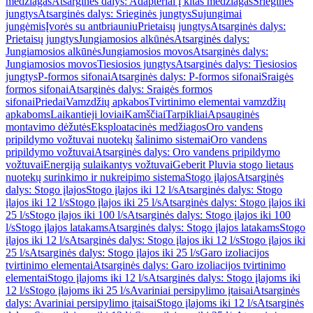
medžiagas
Atsarginės dalys: Adapteriai į kitas medžiagas
Srieginės
jungtys
Atsarginės dalys: Srieginės jungtys
Sujungimai
jungėmis
Įvorės su antbriauniu
Prietaisų jungtys
Atsarginės dalys:
Prietaisų jungtys
Jungiamosios alkūnės
Atsarginės dalys:
Jungiamosios alkūnės
Jungiamosios movos
Atsarginės dalys:
Jungiamosios movos
Tiesiosios jungtys
Atsarginės dalys: Tiesiosios
jungtys
P-formos sifonai
Atsarginės dalys: P-formos sifonai
Sraigės
formos sifonai
Atsarginės dalys: Sraigės formos
sifonai
Priedai
Vamzdžių apkabos
Tvirtinimo elementai vamzdžių
apkaboms
Laikantieji loviai
Kamščiai
Tarpikliai
Apsauginės
montavimo dėžutės
Eksploatacinės medžiagos
Oro vandens
pripildymo vožtuvai nuotekų šalinimo sistemai
Oro vandens
pripildymo vožtuvai
Atsarginės dalys: Oro vandens pripildymo
vožtuvai
Energiją sulaikantys vožtuvai
Geberit Pluvia stogo lietaus
nuotekų surinkimo ir nukreipimo sistema
Stogo įlajos
Atsarginės
dalys: Stogo įlajos
Stogo įlajos iki 12 l/s
Atsarginės dalys: Stogo
įlajos iki 12 l/s
Stogo įlajos iki 25 l/s
Atsarginės dalys: Stogo įlajos iki
25 l/s
Stogo įlajos iki 100 l/s
Atsarginės dalys: Stogo įlajos iki 100
l/s
Stogo įlajos latakams
Atsarginės dalys: Stogo įlajos latakams
Stogo
įlajos iki 12 l/s
Atsarginės dalys: Stogo įlajos iki 12 l/s
Stogo įlajos iki
25 l/s
Atsarginės dalys: Stogo įlajos iki 25 l/s
Garo izoliacijos
tvirtinimo elementai
Atsarginės dalys: Garo izoliacijos tvirtinimo
elementai
Stogo įlajoms iki 12 l/s
Atsarginės dalys: Stogo įlajoms iki
12 l/s
Stogo įlajoms iki 25 l/s
Avariniai persipylimo įtaisai
Atsarginės
dalys: Avariniai persipylimo įtaisai
Stogo įlajoms iki 12 l/s
Atsarginės