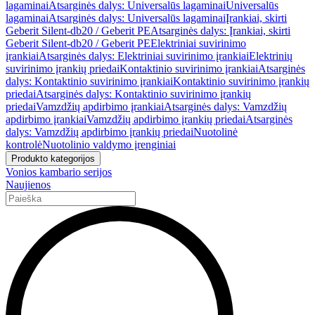
lagaminai
Atsarginės dalys: Universalūs lagaminai
Universalūs
lagaminai
Atsarginės dalys: Universalūs lagaminai
Įrankiai, skirti
Geberit Silent-db20 / Geberit PE
Atsarginės dalys: Įrankiai, skirti
Geberit Silent-db20 / Geberit PE
Elektriniai suvirinimo
įrankiai
Atsarginės dalys: Elektriniai suvirinimo įrankiai
Elektrinių
suvirinimo įrankių priedai
Kontaktinio suvirinimo įrankiai
Atsarginės
dalys: Kontaktinio suvirinimo įrankiai
Kontaktinio suvirinimo įrankių
priedai
Atsarginės dalys: Kontaktinio suvirinimo įrankių
priedai
Vamzdžių apdirbimo įrankiai
Atsarginės dalys: Vamzdžių
apdirbimo įrankiai
Vamzdžių apdirbimo įrankių priedai
Atsarginės
dalys: Vamzdžių apdirbimo įrankių priedai
Nuotolinė
kontrolė
Nuotolinio valdymo įrenginiai
Produkto kategorijos
Vonios kambario serijos
Naujienos