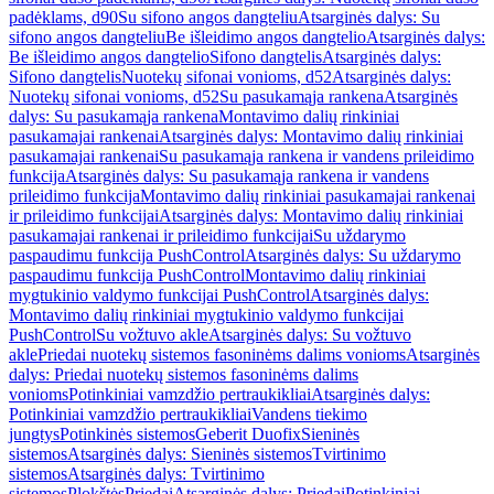
padėklams, d90
Su sifono angos dangteliu
Atsarginės dalys: Su
sifono angos dangteliu
Be išleidimo angos dangtelio
Atsarginės dalys:
Be išleidimo angos dangtelio
Sifono dangtelis
Atsarginės dalys:
Sifono dangtelis
Nuotekų sifonai vonioms, d52
Atsarginės dalys:
Nuotekų sifonai vonioms, d52
Su pasukamąja rankena
Atsarginės
dalys: Su pasukamąja rankena
Montavimo dalių rinkiniai
pasukamajai rankenai
Atsarginės dalys: Montavimo dalių rinkiniai
pasukamajai rankenai
Su pasukamąja rankena ir vandens prileidimo
funkcija
Atsarginės dalys: Su pasukamąja rankena ir vandens
prileidimo funkcija
Montavimo dalių rinkiniai pasukamajai rankenai
ir prileidimo funkcijai
Atsarginės dalys: Montavimo dalių rinkiniai
pasukamajai rankenai ir prileidimo funkcijai
Su uždarymo
paspaudimu funkcija PushControl
Atsarginės dalys: Su uždarymo
paspaudimu funkcija PushControl
Montavimo dalių rinkiniai
mygtukinio valdymo funkcijai PushControl
Atsarginės dalys:
Montavimo dalių rinkiniai mygtukinio valdymo funkcijai
PushControl
Su vožtuvo akle
Atsarginės dalys: Su vožtuvo
akle
Priedai nuotekų sistemos fasoninėms dalims vonioms
Atsarginės
dalys: Priedai nuotekų sistemos fasoninėms dalims
vonioms
Potinkiniai vamzdžio pertraukikliai
Atsarginės dalys:
Potinkiniai vamzdžio pertraukikliai
Vandens tiekimo
jungtys
Potinkinės sistemos
Geberit Duofix
Sieninės
sistemos
Atsarginės dalys: Sieninės sistemos
Tvirtinimo
sistemos
Atsarginės dalys: Tvirtinimo
sistemos
Plokštės
Priedai
Atsarginės dalys: Priedai
Potinkiniai