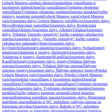
Geberit Mapress anglinis plienas
Sandarikliai vamzdžiams ir
fasoninėms dalims
Dangčiai vamzdžiams
Tvirtinimo elementai
vamzdžiams
Tvirtinimo elementai jungtims
Sistemos tarpikliai
Varžtų
rinkinys jungėmis sujungti
Geberit Mapress varis
Geberit Mapress
varis
Atsarginės dalys: Geberit Mapress varis
Movos
Atsarginės dalys:
Movos
Redukciniai vamzdžiai
Atsarginės dalys: Redukciniai
vamzdžiai
Alkūnės
Atsarginės dalys: Alkūnės
Trišakiai
Atsarginės
dalys: Trišakiai
„Vamzdis vamzdyje“ karšto vandens cirkuliacijos
sistema
Atsarginės dalys: „Vamzdis vamzdyje“ karšto vandens
cirkuliacijos sistema
Kryžmės
Atsarginės dalys:
Kryžmės
Neišardomieji adapteriai
Atsarginės dalys: Neišardomieji
adapteriai
Adapteriai ir jungtys, išardomieji
Atsarginės dalys:
Adapteriai ir jungtys, išardomieji
Kamščiai
Atsarginės dalys:
Kamščiai
Jungtys
Atsarginės dalys: Jungtys
Trišakiai šildymo
sistemai
Atsarginės dalys: Trišakiai šildymo sistemai
Šildymo
sistemos jungtys
Atsarginės dalys: Šildymo sistemos jungtys
Priedai
Geberit Mapress varis
Atsarginės dalys: Priedai Geberit Mapress
varis
Sandarikliai vamzdžiams ir fasoninėms dalims
Dangčiai
vamzdžiams
Tvirtinimo elementai vamzdžiams
Tvirtinimo elementai
jungtims
Atsarginės dalys: Tvirtinimo elementai jungtims
Sistemos
tarpikliai
Varžtų rinkinys jungėmis sujungti
Geberit higienos
sistema
Higieniniai nuleidimo mazgai
Atsarginės dalys: Higieniniai
nuleidimo mazgai
Bakelis ir WC nuleidimo valdymo sistema su
higieniniu plovimu
Atsarginės dalys: Bakelis ir WC nuleidimo
valdymo sistema su higieniniu plovimu
Įmontuojamieji higienos