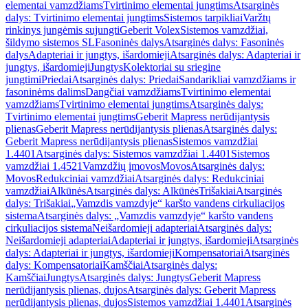
elementai vamzdžiams
Tvirtinimo elementai jungtims
Atsarginės
dalys: Tvirtinimo elementai jungtims
Sistemos tarpikliai
Varžtų
rinkinys jungėmis sujungti
Geberit Volex
Sistemos vamzdžiai,
šildymo sistemos SL
Fasoninės dalys
Atsarginės dalys: Fasoninės
dalys
Adapteriai ir jungtys, išardomieji
Atsarginės dalys: Adapteriai ir
jungtys, išardomieji
Jungtys
Kolektoriai su sriegine
jungtimi
Priedai
Atsarginės dalys: Priedai
Sandarikliai vamzdžiams ir
fasoninėms dalims
Dangčiai vamzdžiams
Tvirtinimo elementai
vamzdžiams
Tvirtinimo elementai jungtims
Atsarginės dalys:
Tvirtinimo elementai jungtims
Geberit Mapress nerūdijantysis
plienas
Geberit Mapress nerūdijantysis plienas
Atsarginės dalys:
Geberit Mapress nerūdijantysis plienas
Sistemos vamzdžiai
1.4401
Atsarginės dalys: Sistemos vamzdžiai 1.4401
Sistemos
vamzdžiai 1.4521
Vamzdžių įmovos
Movos
Atsarginės dalys:
Movos
Redukciniai vamzdžiai
Atsarginės dalys: Redukciniai
vamzdžiai
Alkūnės
Atsarginės dalys: Alkūnės
Trišakiai
Atsarginės
dalys: Trišakiai
„Vamzdis vamzdyje“ karšto vandens cirkuliacijos
sistema
Atsarginės dalys: „Vamzdis vamzdyje“ karšto vandens
cirkuliacijos sistema
Neišardomieji adapteriai
Atsarginės dalys:
Neišardomieji adapteriai
Adapteriai ir jungtys, išardomieji
Atsarginės
dalys: Adapteriai ir jungtys, išardomieji
Kompensatoriai
Atsarginės
dalys: Kompensatoriai
Kamščiai
Atsarginės dalys:
Kamščiai
Jungtys
Atsarginės dalys: Jungtys
Geberit Mapress
nerūdijantysis plienas, dujos
Atsarginės dalys: Geberit Mapress
nerūdijantysis plienas, dujos
Sistemos vamzdžiai 1.4401
Atsarginės