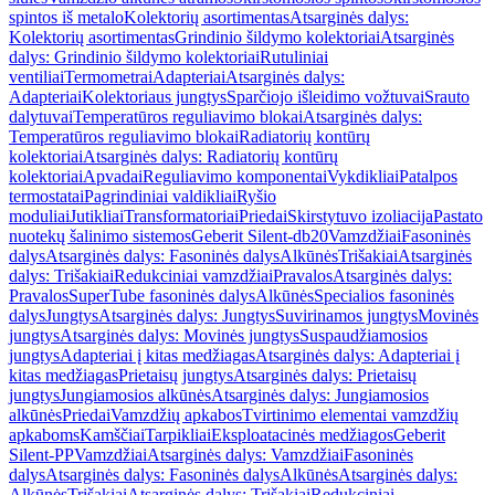
spintos iš metalo
Kolektorių asortimentas
Atsarginės dalys:
Kolektorių asortimentas
Grindinio šildymo kolektoriai
Atsarginės
dalys: Grindinio šildymo kolektoriai
Rutuliniai
ventiliai
Termometrai
Adapteriai
Atsarginės dalys:
Adapteriai
Kolektoriaus jungtys
Sparčiojo išleidimo vožtuvai
Srauto
dalytuvai
Temperatūros reguliavimo blokai
Atsarginės dalys:
Temperatūros reguliavimo blokai
Radiatorių kontūrų
kolektoriai
Atsarginės dalys: Radiatorių kontūrų
kolektoriai
Apvadai
Reguliavimo komponentai
Vykdikliai
Patalpos
termostatai
Pagrindiniai valdikliai
Ryšio
moduliai
Jutikliai
Transformatoriai
Priedai
Skirstytuvo izoliacija
Pastato
nuotekų šalinimo sistemos
Geberit Silent-db20
Vamzdžiai
Fasoninės
dalys
Atsarginės dalys: Fasoninės dalys
Alkūnės
Trišakiai
Atsarginės
dalys: Trišakiai
Redukciniai vamzdžiai
Pravalos
Atsarginės dalys:
Pravalos
SuperTube fasoninės dalys
Alkūnės
Specialios fasoninės
dalys
Jungtys
Atsarginės dalys: Jungtys
Suvirinamos jungtys
Movinės
jungtys
Atsarginės dalys: Movinės jungtys
Suspaudžiamosios
jungtys
Adapteriai į kitas medžiagas
Atsarginės dalys: Adapteriai į
kitas medžiagas
Prietaisų jungtys
Atsarginės dalys: Prietaisų
jungtys
Jungiamosios alkūnės
Atsarginės dalys: Jungiamosios
alkūnės
Priedai
Vamzdžių apkabos
Tvirtinimo elementai vamzdžių
apkaboms
Kamščiai
Tarpikliai
Eksploatacinės medžiagos
Geberit
Silent-PP
Vamzdžiai
Atsarginės dalys: Vamzdžiai
Fasoninės
dalys
Atsarginės dalys: Fasoninės dalys
Alkūnės
Atsarginės dalys:
Alkūnės
Trišakiai
Atsarginės dalys: Trišakiai
Redukciniai