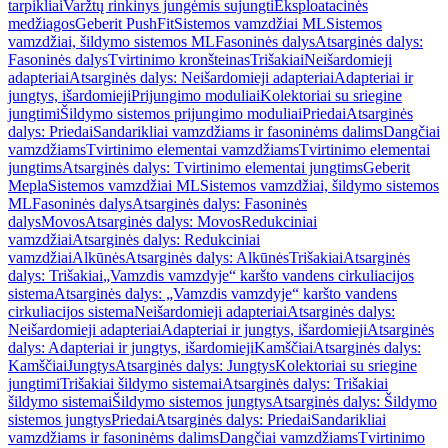
tarpikliai
Varžtų rinkinys jungėmis sujungti
Eksploatacinės
medžiagos
Geberit PushFit
Sistemos vamzdžiai ML
Sistemos
vamzdžiai, šildymo sistemos ML
Fasoninės dalys
Atsarginės dalys:
Fasoninės dalys
Tvirtinimo kronšteinas
Trišakiai
Neišardomieji
adapteriai
Atsarginės dalys: Neišardomieji adapteriai
Adapteriai ir
jungtys, išardomieji
Prijungimo moduliai
Kolektoriai su sriegine
jungtimi
Šildymo sistemos prijungimo moduliai
Priedai
Atsarginės
dalys: Priedai
Sandarikliai vamzdžiams ir fasoninėms dalims
Dangčiai
vamzdžiams
Tvirtinimo elementai vamzdžiams
Tvirtinimo elementai
jungtims
Atsarginės dalys: Tvirtinimo elementai jungtims
Geberit
Mepla
Sistemos vamzdžiai ML
Sistemos vamzdžiai, šildymo sistemos
ML
Fasoninės dalys
Atsarginės dalys: Fasoninės
dalys
Movos
Atsarginės dalys: Movos
Redukciniai
vamzdžiai
Atsarginės dalys: Redukciniai
vamzdžiai
Alkūnės
Atsarginės dalys: Alkūnės
Trišakiai
Atsarginės
dalys: Trišakiai
„Vamzdis vamzdyje“ karšto vandens cirkuliacijos
sistema
Atsarginės dalys: „Vamzdis vamzdyje“ karšto vandens
cirkuliacijos sistema
Neišardomieji adapteriai
Atsarginės dalys:
Neišardomieji adapteriai
Adapteriai ir jungtys, išardomieji
Atsarginės
dalys: Adapteriai ir jungtys, išardomieji
Kamščiai
Atsarginės dalys:
Kamščiai
Jungtys
Atsarginės dalys: Jungtys
Kolektoriai su sriegine
jungtimi
Trišakiai šildymo sistemai
Atsarginės dalys: Trišakiai
šildymo sistemai
Šildymo sistemos jungtys
Atsarginės dalys: Šildymo
sistemos jungtys
Priedai
Atsarginės dalys: Priedai
Sandarikliai
vamzdžiams ir fasoninėms dalims
Dangčiai vamzdžiams
Tvirtinimo