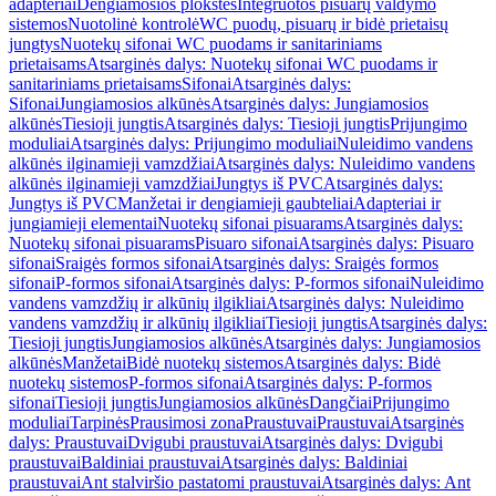
adapteriai
Dengiamosios plokštės
Integruotos pisuarų valdymo
sistemos
Nuotolinė kontrolė
WC puodų, pisuarų ir bidė prietaisų
jungtys
Nuotekų sifonai WC puodams ir sanitariniams
prietaisams
Atsarginės dalys: Nuotekų sifonai WC puodams ir
sanitariniams prietaisams
Sifonai
Atsarginės dalys:
Sifonai
Jungiamosios alkūnės
Atsarginės dalys: Jungiamosios
alkūnės
Tiesioji jungtis
Atsarginės dalys: Tiesioji jungtis
Prijungimo
moduliai
Atsarginės dalys: Prijungimo moduliai
Nuleidimo vandens
alkūnės ilginamieji vamzdžiai
Atsarginės dalys: Nuleidimo vandens
alkūnės ilginamieji vamzdžiai
Jungtys iš PVC
Atsarginės dalys:
Jungtys iš PVC
Manžetai ir dengiamieji gaubteliai
Adapteriai ir
jungiamieji elementai
Nuotekų sifonai pisuarams
Atsarginės dalys:
Nuotekų sifonai pisuarams
Pisuaro sifonai
Atsarginės dalys: Pisuaro
sifonai
Sraigės formos sifonai
Atsarginės dalys: Sraigės formos
sifonai
P-formos sifonai
Atsarginės dalys: P-formos sifonai
Nuleidimo
vandens vamzdžių ir alkūnių ilgikliai
Atsarginės dalys: Nuleidimo
vandens vamzdžių ir alkūnių ilgikliai
Tiesioji jungtis
Atsarginės dalys:
Tiesioji jungtis
Jungiamosios alkūnės
Atsarginės dalys: Jungiamosios
alkūnės
Manžetai
Bidė nuotekų sistemos
Atsarginės dalys: Bidė
nuotekų sistemos
P-formos sifonai
Atsarginės dalys: P-formos
sifonai
Tiesioji jungtis
Jungiamosios alkūnės
Dangčiai
Prijungimo
moduliai
Tarpinės
Prausimosi zona
Praustuvai
Praustuvai
Atsarginės
dalys: Praustuvai
Dvigubi praustuvai
Atsarginės dalys: Dvigubi
praustuvai
Baldiniai praustuvai
Atsarginės dalys: Baldiniai
praustuvai
Ant stalviršio pastatomi praustuvai
Atsarginės dalys: Ant