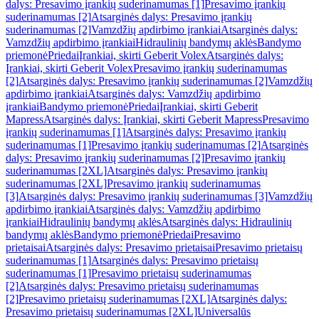
dalys: Presavimo įrankių suderinamumas [1]
Presavimo įrankių
suderinamumas [2]
Atsarginės dalys: Presavimo įrankių
suderinamumas [2]
Vamzdžių apdirbimo įrankiai
Atsarginės dalys:
Vamzdžių apdirbimo įrankiai
Hidraulinių bandymų aklės
Bandymo
priemonė
Priedai
Įrankiai, skirti Geberit Volex
Atsarginės dalys:
Įrankiai, skirti Geberit Volex
Presavimo įrankių suderinamumas
[2]
Atsarginės dalys: Presavimo įrankių suderinamumas [2]
Vamzdžių
apdirbimo įrankiai
Atsarginės dalys: Vamzdžių apdirbimo
įrankiai
Bandymo priemonė
Priedai
Įrankiai, skirti Geberit
Mapress
Atsarginės dalys: Įrankiai, skirti Geberit Mapress
Presavimo
įrankių suderinamumas [1]
Atsarginės dalys: Presavimo įrankių
suderinamumas [1]
Presavimo įrankių suderinamumas [2]
Atsarginės
dalys: Presavimo įrankių suderinamumas [2]
Presavimo įrankių
suderinamumas [2XL]
Atsarginės dalys: Presavimo įrankių
suderinamumas [2XL]
Presavimo įrankių suderinamumas
[3]
Atsarginės dalys: Presavimo įrankių suderinamumas [3]
Vamzdžių
apdirbimo įrankiai
Atsarginės dalys: Vamzdžių apdirbimo
įrankiai
Hidraulinių bandymų aklės
Atsarginės dalys: Hidraulinių
bandymų aklės
Bandymo priemonė
Priedai
Presavimo
prietaisai
Atsarginės dalys: Presavimo prietaisai
Presavimo prietaisų
suderinamumas [1]
Atsarginės dalys: Presavimo prietaisų
suderinamumas [1]
Presavimo prietaisų suderinamumas
[2]
Atsarginės dalys: Presavimo prietaisų suderinamumas
[2]
Presavimo prietaisų suderinamumas [2XL]
Atsarginės dalys:
Presavimo prietaisų suderinamumas [2XL]
Universalūs