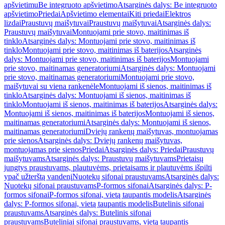
apšvietimu
Be integruoto apšvietimo
Atsarginės dalys: Be integruoto
apšvietimo
Priedai
Apšvietimo elementai
Kiti priedai
Elektros
lizdai
Praustuvų maišytuvai
Praustuvų maišytuvai
Atsarginės dalys:
Praustuvų maišytuvai
Montuojami prie stovo, maitinimas iš
tinklo
Atsarginės dalys: Montuojami prie stovo, maitinimas iš
tinklo
Montuojami prie stovo, maitinimas iš baterijos
Atsarginės
dalys: Montuojami prie stovo, maitinimas iš baterijos
Montuojami
prie stovo, maitinamas generatoriumi
Atsarginės dalys: Montuojami
prie stovo, maitinamas generatoriumi
Montuojami prie stovo,
maišytuvai su viena rankenėle
Montuojami iš sienos, maitinimas iš
tinklo
Atsarginės dalys: Montuojami iš sienos, maitinimas iš
tinklo
Montuojami iš sienos, maitinimas iš baterijos
Atsarginės dalys:
Montuojami iš sienos, maitinimas iš baterijos
Montuojami iš sienos,
maitinamas generatoriumi
Atsarginės dalys: Montuojami iš sienos,
maitinamas generatoriumi
Dviejų rankenų maišytuvas, montuojamas
prie sienos
Atsarginės dalys: Dviejų rankenų maišytuvas,
montuojamas prie sienos
Priedai
Atsarginės dalys: Priedai
Praustuvų
maišytuvams
Atsarginės dalys: Praustuvų maišytuvams
Prietaisų
jungtys praustuvams, plautuvėms, prietaisams ir plautuvėms išpilti
ypač užterštą vandenį
Nuotekų sifonai praustuvams
Atsarginės dalys:
Nuotekų sifonai praustuvams
P-formos sifonai
Atsarginės dalys: P-
formos sifonai
P-formos sifonai, vietą taupantis modelis
Atsarginės
dalys: P-formos sifonai, vietą taupantis modelis
Butelinis sifonai
praustuvams
Atsarginės dalys: Butelinis sifonai
praustuvams
Buteliniai sifonai praustuvams, vietą taupantis