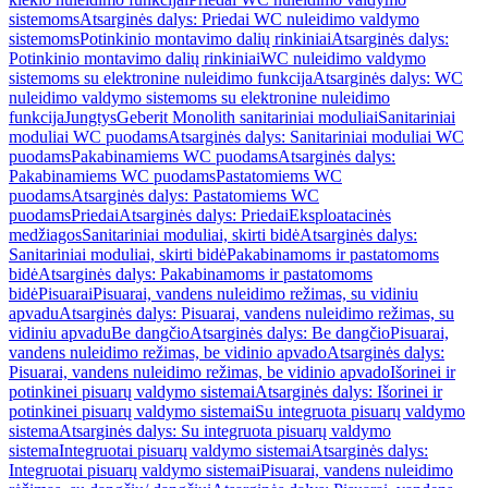
sistemoms
Atsarginės dalys: Priedai WC nuleidimo valdymo
sistemoms
Potinkinio montavimo dalių rinkiniai
Atsarginės dalys:
Potinkinio montavimo dalių rinkiniai
WC nuleidimo valdymo
sistemoms su elektronine nuleidimo funkcija
Atsarginės dalys: WC
nuleidimo valdymo sistemoms su elektronine nuleidimo
funkcija
Jungtys
Geberit Monolith sanitariniai moduliai
Sanitariniai
moduliai WC puodams
Atsarginės dalys: Sanitariniai moduliai WC
puodams
Pakabinamiems WC puodams
Atsarginės dalys:
Pakabinamiems WC puodams
Pastatomiems WC
puodams
Atsarginės dalys: Pastatomiems WC
puodams
Priedai
Atsarginės dalys: Priedai
Eksploatacinės
medžiagos
Sanitariniai moduliai, skirti bidė
Atsarginės dalys:
Sanitariniai moduliai, skirti bidė
Pakabinamoms ir pastatomoms
bidė
Atsarginės dalys: Pakabinamoms ir pastatomoms
bidė
Pisuarai
Pisuarai, vandens nuleidimo režimas, su vidiniu
apvadu
Atsarginės dalys: Pisuarai, vandens nuleidimo režimas, su
vidiniu apvadu
Be dangčio
Atsarginės dalys: Be dangčio
Pisuarai,
vandens nuleidimo režimas, be vidinio apvado
Atsarginės dalys:
Pisuarai, vandens nuleidimo režimas, be vidinio apvado
Išorinei ir
potinkinei pisuarų valdymo sistemai
Atsarginės dalys: Išorinei ir
potinkinei pisuarų valdymo sistemai
Su integruota pisuarų valdymo
sistema
Atsarginės dalys: Su integruota pisuarų valdymo
sistema
Integruotai pisuarų valdymo sistemai
Atsarginės dalys:
Integruotai pisuarų valdymo sistemai
Pisuarai, vandens nuleidimo