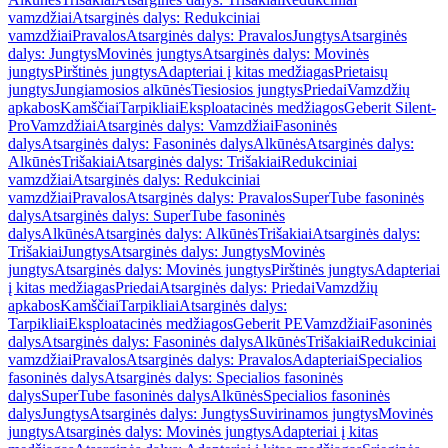
vamzdžiai
Atsarginės dalys: Redukciniai
vamzdžiai
Pravalos
Atsarginės dalys: Pravalos
Jungtys
Atsarginės
dalys: Jungtys
Movinės jungtys
Atsarginės dalys: Movinės
jungtys
Pirštinės jungtys
Adapteriai į kitas medžiagas
Prietaisų
jungtys
Jungiamosios alkūnės
Tiesiosios jungtys
Priedai
Vamzdžių
apkabos
Kamščiai
Tarpikliai
Eksploatacinės medžiagos
Geberit Silent-
Pro
Vamzdžiai
Atsarginės dalys: Vamzdžiai
Fasoninės
dalys
Atsarginės dalys: Fasoninės dalys
Alkūnės
Atsarginės dalys:
Alkūnės
Trišakiai
Atsarginės dalys: Trišakiai
Redukciniai
vamzdžiai
Atsarginės dalys: Redukciniai
vamzdžiai
Pravalos
Atsarginės dalys: Pravalos
SuperTube fasoninės
dalys
Atsarginės dalys: SuperTube fasoninės
dalys
Alkūnės
Atsarginės dalys: Alkūnės
Trišakiai
Atsarginės dalys:
Trišakiai
Jungtys
Atsarginės dalys: Jungtys
Movinės
jungtys
Atsarginės dalys: Movinės jungtys
Pirštinės jungtys
Adapteriai
į kitas medžiagas
Priedai
Atsarginės dalys: Priedai
Vamzdžių
apkabos
Kamščiai
Tarpikliai
Atsarginės dalys:
Tarpikliai
Eksploatacinės medžiagos
Geberit PE
Vamzdžiai
Fasoninės
dalys
Atsarginės dalys: Fasoninės dalys
Alkūnės
Trišakiai
Redukciniai
vamzdžiai
Pravalos
Atsarginės dalys: Pravalos
Adapteriai
Specialios
fasoninės dalys
Atsarginės dalys: Specialios fasoninės
dalys
SuperTube fasoninės dalys
Alkūnės
Specialios fasoninės
dalys
Jungtys
Atsarginės dalys: Jungtys
Suvirinamos jungtys
Movinės
jungtys
Atsarginės dalys: Movinės jungtys
Adapteriai į kitas