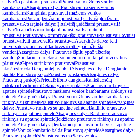
stalviršio pastatomi praustuvai
Praustuvai mažiems vonios
kambariams
Atsarginės dalys: Praustuvai mažiems vonios
kambariams
Kampiniai praustuvai mažiems vonios
kambariams
Pusiau įleidžiami praustuvai
Į stalviršį įleidžiami
praustuvai
Atsarginės dalys: Į stalviršį įleidžiami praustuvai
Iš
stalviršio apačios montuojami praustuvai
Kampiniai
praustuvai
Praustuvai Comfort
Vaikiški praustuvai
Praustuvai
Loviniai
praustuvai
Kiti universalūs praustuvai
Atsarginės dalys: Kiti
universalūs praustuvai
Plautuvės išpilti ypač užterštą
vandenį
Atsarginės dalys: Plautuvės išpilti ypač užterštą
vandenį
Sanitariniai prietaisai su nuleidimo funkcija
Universalios
plautuvės
Gipso surinkimo praustuvai
Praustuvai
klasėms
Priedai
Dengiamieji gaubtai
Atsarginės dalys: Dengiamieji
gaubtai
Praustuvų kojos
Praustuvų puskojės
Atsarginės dalys:
Praustuvų puskojės
Priedai
Sifono dangtelis
Rankšluosčių
laikikliai
Tvirtinimai
Dekoratyvinės plokštės
Praustuvo rinkinys su
apatine spintele
Praustuvo mažiems vonios kambariams rinkinys su
spintele
Atsarginės dalys: Praustuvo mažiems vonios kambariams
rinkinys su spintele
Praustuvo rinkinys su apatine spintele
Atsarginės
dalys: Praustuvo rinkinys su apatine spintele
Baldinio praustuvo
rinkinys su apatine spintele
Atsarginės dalys: Baldinio praustuvo
rinkinys su apatine spintele
Įleidžiamo praustuvo rinkinys su apatine
spintele
Atsarginės dalys: Įleidžiamo praustuvo rinkinys su apatine
spintele
Vonios kambario baldai
Praustuvų spintelės
Atsarginės dalys:
Praustuvų spintelės
Praustuvams mažiems vonios