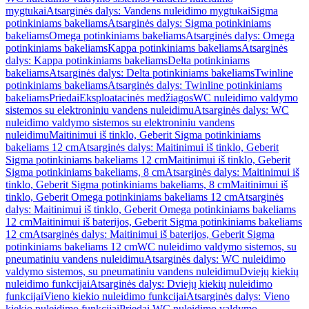
mygtukai
Atsarginės dalys: Vandens nuleidimo mygtukai
Sigma
potinkiniams bakeliams
Atsarginės dalys: Sigma potinkiniams
bakeliams
Omega potinkiniams bakeliams
Atsarginės dalys: Omega
potinkiniams bakeliams
Kappa potinkiniams bakeliams
Atsarginės
dalys: Kappa potinkiniams bakeliams
Delta potinkiniams
bakeliams
Atsarginės dalys: Delta potinkiniams bakeliams
Twinline
potinkiniams bakeliams
Atsarginės dalys: Twinline potinkiniams
bakeliams
Priedai
Eksploatacinės medžiagos
WC nuleidimo valdymo
sistemos su elektroniniu vandens nuleidimu
Atsarginės dalys: WC
nuleidimo valdymo sistemos su elektroniniu vandens
nuleidimu
Maitinimui iš tinklo, Geberit Sigma potinkiniams
bakeliams 12 cm
Atsarginės dalys: Maitinimui iš tinklo, Geberit
Sigma potinkiniams bakeliams 12 cm
Maitinimui iš tinklo, Geberit
Sigma potinkiniams bakeliams, 8 cm
Atsarginės dalys: Maitinimui iš
tinklo, Geberit Sigma potinkiniams bakeliams, 8 cm
Maitinimui iš
tinklo, Geberit Omega potinkiniams bakeliams 12 cm
Atsarginės
dalys: Maitinimui iš tinklo, Geberit Omega potinkiniams bakeliams
12 cm
Maitinimui iš baterijos, Geberit Sigma potinkiniams bakeliams
12 cm
Atsarginės dalys: Maitinimui iš baterijos, Geberit Sigma
potinkiniams bakeliams 12 cm
WC nuleidimo valdymo sistemos, su
pneumatiniu vandens nuleidimu
Atsarginės dalys: WC nuleidimo
valdymo sistemos, su pneumatiniu vandens nuleidimu
Dviejų kiekių
nuleidimo funkcijai
Atsarginės dalys: Dviejų kiekių nuleidimo
funkcijai
Vieno kiekio nuleidimo funkcijai
Atsarginės dalys: Vieno
kiekio nuleidimo funkcijai
Priedai WC nuleidimo valdymo