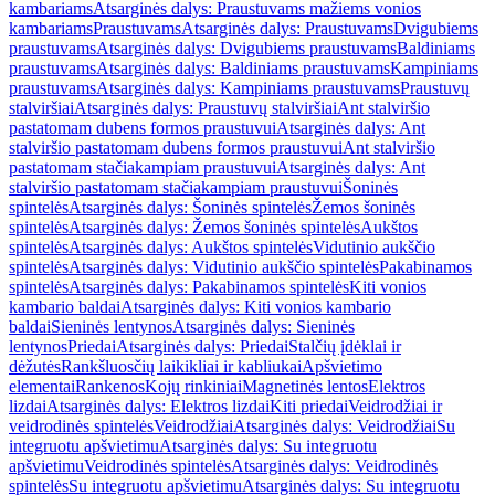
kambariams
Atsarginės dalys: Praustuvams mažiems vonios
kambariams
Praustuvams
Atsarginės dalys: Praustuvams
Dvigubiems
praustuvams
Atsarginės dalys: Dvigubiems praustuvams
Baldiniams
praustuvams
Atsarginės dalys: Baldiniams praustuvams
Kampiniams
praustuvams
Atsarginės dalys: Kampiniams praustuvams
Praustuvų
stalviršiai
Atsarginės dalys: Praustuvų stalviršiai
Ant stalviršio
pastatomam dubens formos praustuvui
Atsarginės dalys: Ant
stalviršio pastatomam dubens formos praustuvui
Ant stalviršio
pastatomam stačiakampiam praustuvui
Atsarginės dalys: Ant
stalviršio pastatomam stačiakampiam praustuvui
Šoninės
spintelės
Atsarginės dalys: Šoninės spintelės
Žemos šoninės
spintelės
Atsarginės dalys: Žemos šoninės spintelės
Aukštos
spintelės
Atsarginės dalys: Aukštos spintelės
Vidutinio aukščio
spintelės
Atsarginės dalys: Vidutinio aukščio spintelės
Pakabinamos
spintelės
Atsarginės dalys: Pakabinamos spintelės
Kiti vonios
kambario baldai
Atsarginės dalys: Kiti vonios kambario
baldai
Sieninės lentynos
Atsarginės dalys: Sieninės
lentynos
Priedai
Atsarginės dalys: Priedai
Stalčių įdėklai ir
dėžutės
Rankšluosčių laikikliai ir kabliukai
Apšvietimo
elementai
Rankenos
Kojų rinkiniai
Magnetinės lentos
Elektros
lizdai
Atsarginės dalys: Elektros lizdai
Kiti priedai
Veidrodžiai ir
veidrodinės spintelės
Veidrodžiai
Atsarginės dalys: Veidrodžiai
Su
integruotu apšvietimu
Atsarginės dalys: Su integruotu
apšvietimu
Veidrodinės spintelės
Atsarginės dalys: Veidrodinės
spintelės
Su integruotu apšvietimu
Atsarginės dalys: Su integruotu