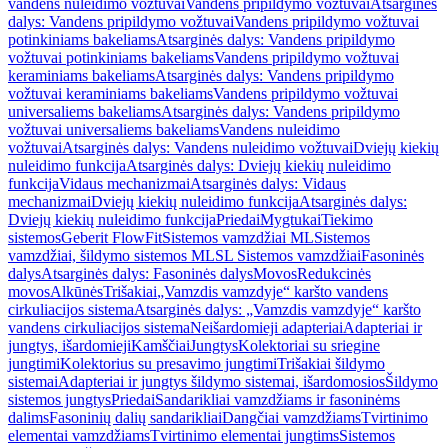
vandens nuleidimo vožtuvai
Vandens pripildymo vožtuvai
Atsarginės
dalys: Vandens pripildymo vožtuvai
Vandens pripildymo vožtuvai
potinkiniams bakeliams
Atsarginės dalys: Vandens pripildymo
vožtuvai potinkiniams bakeliams
Vandens pripildymo vožtuvai
keraminiams bakeliams
Atsarginės dalys: Vandens pripildymo
vožtuvai keraminiams bakeliams
Vandens pripildymo vožtuvai
universaliems bakeliams
Atsarginės dalys: Vandens pripildymo
vožtuvai universaliems bakeliams
Vandens nuleidimo
vožtuvai
Atsarginės dalys: Vandens nuleidimo vožtuvai
Dviejų kiekių
nuleidimo funkcija
Atsarginės dalys: Dviejų kiekių nuleidimo
funkcija
Vidaus mechanizmai
Atsarginės dalys: Vidaus
mechanizmai
Dviejų kiekių nuleidimo funkcija
Atsarginės dalys:
Dviejų kiekių nuleidimo funkcija
Priedai
Mygtukai
Tiekimo
sistemos
Geberit FlowFit
Sistemos vamzdžiai ML
Sistemos
vamzdžiai, šildymo sistemos ML
SL Sistemos vamzdžiai
Fasoninės
dalys
Atsarginės dalys: Fasoninės dalys
Movos
Redukcinės
movos
Alkūnės
Trišakiai
„Vamzdis vamzdyje“ karšto vandens
cirkuliacijos sistema
Atsarginės dalys: „Vamzdis vamzdyje“ karšto
vandens cirkuliacijos sistema
Neišardomieji adapteriai
Adapteriai ir
jungtys, išardomieji
Kamščiai
Jungtys
Kolektoriai su sriegine
jungtimi
Kolektorius su presavimo jungtimi
Trišakiai šildymo
sistemai
Adapteriai ir jungtys šildymo sistemai, išardomosios
Šildymo
sistemos jungtys
Priedai
Sandarikliai vamzdžiams ir fasoninėms
dalims
Fasoninių dalių sandarikliai
Dangčiai vamzdžiams
Tvirtinimo
elementai vamzdžiams
Tvirtinimo elementai jungtims
Sistemos