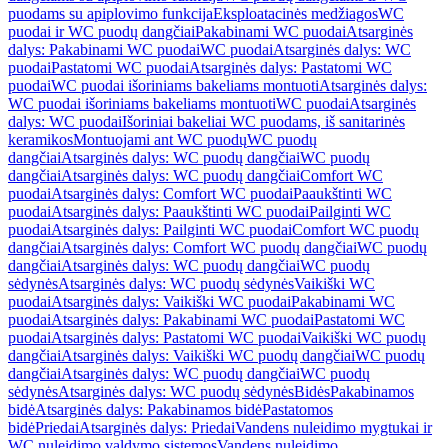
puodams su apiplovimo funkcija
Eksploatacinės medžiagos
WC
puodai ir WC puodų dangčiai
Pakabinami WC puodai
Atsarginės
dalys: Pakabinami WC puodai
WC puodai
Atsarginės dalys: WC
puodai
Pastatomi WC puodai
Atsarginės dalys: Pastatomi WC
puodai
WC puodai išoriniams bakeliams montuoti
Atsarginės dalys:
WC puodai išoriniams bakeliams montuoti
WC puodai
Atsarginės
dalys: WC puodai
Išoriniai bakeliai WC puodams, iš sanitarinės
keramikos
Montuojami ant WC puodų
WC puodų
dangčiai
Atsarginės dalys: WC puodų dangčiai
WC puodų
dangčiai
Atsarginės dalys: WC puodų dangčiai
Comfort WC
puodai
Atsarginės dalys: Comfort WC puodai
Paaukštinti WC
puodai
Atsarginės dalys: Paaukštinti WC puodai
Pailginti WC
puodai
Atsarginės dalys: Pailginti WC puodai
Comfort WC puodų
dangčiai
Atsarginės dalys: Comfort WC puodų dangčiai
WC puodų
dangčiai
Atsarginės dalys: WC puodų dangčiai
WC puodų
sėdynės
Atsarginės dalys: WC puodų sėdynės
Vaikiški WC
puodai
Atsarginės dalys: Vaikiški WC puodai
Pakabinami WC
puodai
Atsarginės dalys: Pakabinami WC puodai
Pastatomi WC
puodai
Atsarginės dalys: Pastatomi WC puodai
Vaikiški WC puodų
dangčiai
Atsarginės dalys: Vaikiški WC puodų dangčiai
WC puodų
dangčiai
Atsarginės dalys: WC puodų dangčiai
WC puodų
sėdynės
Atsarginės dalys: WC puodų sėdynės
Bidės
Pakabinamos
bidė
Atsarginės dalys: Pakabinamos bidė
Pastatomos
bidė
Priedai
Atsarginės dalys: Priedai
Vandens nuleidimo mygtukai ir
WC nuleidimo valdymo sistemos
Vandens nuleidimo