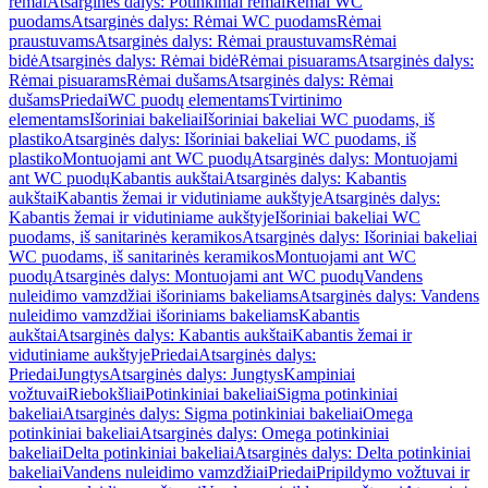
rėmai
Atsarginės dalys: Potinkiniai rėmai
Rėmai WC
puodams
Atsarginės dalys: Rėmai WC puodams
Rėmai
praustuvams
Atsarginės dalys: Rėmai praustuvams
Rėmai
bidė
Atsarginės dalys: Rėmai bidė
Rėmai pisuarams
Atsarginės dalys:
Rėmai pisuarams
Rėmai dušams
Atsarginės dalys: Rėmai
dušams
Priedai
WC puodų elementams
Tvirtinimo
elementams
Išoriniai bakeliai
Išoriniai bakeliai WC puodams, iš
plastiko
Atsarginės dalys: Išoriniai bakeliai WC puodams, iš
plastiko
Montuojami ant WC puodų
Atsarginės dalys: Montuojami
ant WC puodų
Kabantis aukštai
Atsarginės dalys: Kabantis
aukštai
Kabantis žemai ir vidutiniame aukštyje
Atsarginės dalys:
Kabantis žemai ir vidutiniame aukštyje
Išoriniai bakeliai WC
puodams, iš sanitarinės keramikos
Atsarginės dalys: Išoriniai bakeliai
WC puodams, iš sanitarinės keramikos
Montuojami ant WC
puodų
Atsarginės dalys: Montuojami ant WC puodų
Vandens
nuleidimo vamzdžiai išoriniams bakeliams
Atsarginės dalys: Vandens
nuleidimo vamzdžiai išoriniams bakeliams
Kabantis
aukštai
Atsarginės dalys: Kabantis aukštai
Kabantis žemai ir
vidutiniame aukštyje
Priedai
Atsarginės dalys:
Priedai
Jungtys
Atsarginės dalys: Jungtys
Kampiniai
vožtuvai
Riebokšliai
Potinkiniai bakeliai
Sigma potinkiniai
bakeliai
Atsarginės dalys: Sigma potinkiniai bakeliai
Omega
potinkiniai bakeliai
Atsarginės dalys: Omega potinkiniai
bakeliai
Delta potinkiniai bakeliai
Atsarginės dalys: Delta potinkiniai
bakeliai
Vandens nuleidimo vamzdžiai
Priedai
Pripildymo vožtuvai ir