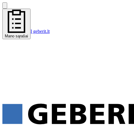
Į geberit.lt
Mano sąrašai