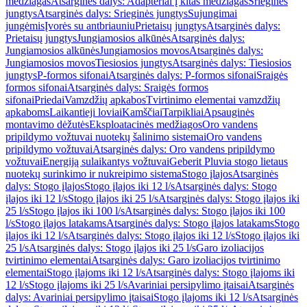
medžiagas
Atsarginės dalys: Adapteriai į kitas medžiagas
Srieginės
jungtys
Atsarginės dalys: Srieginės jungtys
Sujungimai
jungėmis
Įvorės su antbriauniu
Prietaisų jungtys
Atsarginės dalys:
Prietaisų jungtys
Jungiamosios alkūnės
Atsarginės dalys:
Jungiamosios alkūnės
Jungiamosios movos
Atsarginės dalys:
Jungiamosios movos
Tiesiosios jungtys
Atsarginės dalys: Tiesiosios
jungtys
P-formos sifonai
Atsarginės dalys: P-formos sifonai
Sraigės
formos sifonai
Atsarginės dalys: Sraigės formos
sifonai
Priedai
Vamzdžių apkabos
Tvirtinimo elementai vamzdžių
apkaboms
Laikantieji loviai
Kamščiai
Tarpikliai
Apsauginės
montavimo dėžutės
Eksploatacinės medžiagos
Oro vandens
pripildymo vožtuvai nuotekų šalinimo sistemai
Oro vandens
pripildymo vožtuvai
Atsarginės dalys: Oro vandens pripildymo
vožtuvai
Energiją sulaikantys vožtuvai
Geberit Pluvia stogo lietaus
nuotekų surinkimo ir nukreipimo sistema
Stogo įlajos
Atsarginės
dalys: Stogo įlajos
Stogo įlajos iki 12 l/s
Atsarginės dalys: Stogo
įlajos iki 12 l/s
Stogo įlajos iki 25 l/s
Atsarginės dalys: Stogo įlajos iki
25 l/s
Stogo įlajos iki 100 l/s
Atsarginės dalys: Stogo įlajos iki 100
l/s
Stogo įlajos latakams
Atsarginės dalys: Stogo įlajos latakams
Stogo
įlajos iki 12 l/s
Atsarginės dalys: Stogo įlajos iki 12 l/s
Stogo įlajos iki
25 l/s
Atsarginės dalys: Stogo įlajos iki 25 l/s
Garo izoliacijos
tvirtinimo elementai
Atsarginės dalys: Garo izoliacijos tvirtinimo
elementai
Stogo įlajoms iki 12 l/s
Atsarginės dalys: Stogo įlajoms iki
12 l/s
Stogo įlajoms iki 25 l/s
Avariniai persipylimo įtaisai
Atsarginės
dalys: Avariniai persipylimo įtaisai
Stogo įlajoms iki 12 l/s
Atsarginės