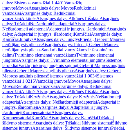
dalys: Sistemos vamzdžiai 1.4401
Vamzdžių
įmovos
Movos
Atsarginės dalys: Movos
Redukciniai
vamzdžiai
Atsarginės dalys: Redukciniai
vamzdžiai
Alkūnės
Atsarginės dalys: Alkūnės
Trišakiai
Atsarginės
dalys: Trišakiai
Neišardomieji adapteriai
Atsarginės dalys:
Neišardomieji adapteriai
Adapteriai ir jungtys, išardomieji
Atsarginės
dalys: Adapteriai ir jungtys, išardomieji
Kamščiai
Atsarginės dalys:
Kamščiai
Jungtys
Atsarginės dalys: Jungtys
Priedai, Geberit Mapress
nerūdijantysis plienas
Atsarginės dalys: Priedai, Geberit Mapress
nerūdijantysis plienas
Sandarikliai vamzdžiams ir fasoninėms
dalims
Tvirtinimo elementai vamzdžiams
Tvirtinimo elementai
jungtims
Atsarginės dalys: Tvirtinimo elementai jungtims
Sistemos
tarpikliai
Varžtų rinkinys jungėmis sujungti
Geberit Mapress anglinis
plienas
Geberit Mapress anglinis plienas
Atsarginės dalys: Geberit
Mapress anglinis plienas
Sistemos vamzdžiai 1.0034
Sistemos
vamzdžiai 1.0215
Vamzdžių įmovos
Movos
Atsarginės dalys:
Movos
Redukciniai vamzdžiai
Atsarginės dalys: Redukciniai
vamzdžiai
Alkūnės
Atsarginės dalys: Alkūnės
Trišakiai
Atsarginės
dalys: Trišakiai
Kryžmės
Atsarginės dalys: Kryžmės
Neišardomieji
adapteriai
Atsarginės dalys: Neišardomieji adapteriai
Adapteriai ir
jungtys, išardomieji
Atsarginės dalys: Adapteriai ir jungtys,
išardomieji
Kompensatoriai
Atsarginės dalys:
Kompensatoriai
Kamščiai
Atsarginės dalys: Kamščiai
Trišakiai
šildymo sistemai
Atsarginės dalys: Trišakiai šildymo sistemai
Šildymo
sistemos jungtys
Atsarginės dalys: Šildymo sistemos jungtys
Priedai,