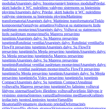
moduliai
Atsarginės dalys: Įmontuojamieji higienos moduliai
Priedai,
skirti bakelių ir WC nuleidimo valdymo sistemoms su higieniniu
plovimu
Atsarginės dalys: Priedai, skirti bakelių ir WC nuleidimo
valdymo sistemoms su higieniniu plovimu
Maitinimo
transformatoriai
Atsarginės dalys: Maitinimo transformatoriai
Tinklo
komponentai
Vamzdynų armatūros
Vožtuvai su statmenuoju lizdu
paslėptam montavimui
Atsarginės dalys: Vožtuvai su statmenuoju
lizdu paslėptam montavimui
Su Mapress presavimo
jungtimis
Atsarginės dalys: Su Mapress presavimo
jungtimis
Rutuliniai ventiliai
Atsarginės dalys: Rutuliniai ventiliai
Su
FlowFit presavimo jungtimis
Atsarginės dalys: Su FlowFit
presavimo jungtimis
Su Mepla presavimo jungtimis
Atsarginės dalys:
Su Mepla presavimo jungtimis
Su Mapress presavimo
jungtimis
Atsarginės dalys: Su Mapress presavimo
jungtimis
Rutuliniai ventiliai paslėptam montavimui
Atsarginės dalys:
Rutuliniai ventiliai paslėptam montavimui
Su FlowFit presavimo
jungtimis
Su Mepla presavimo jungtimis
Atsarginės dalys: Su Mepla
presavimo jungtimis
Su Volex presavimo jungtimis
Su jungtimis
Compact
Atsarginės dalys: Su jungtimis Compact
Atgaliniai
vožtuvai
Su Mapress presavimo jungtimis
Oro šalinimo vožtuvai
šildymo sistemai
Sparčiojo išleidimo vožtuvai
Paviršinio šildymo ir
vėsinimo sistema
Sistemos vamzdžiai
Įrengimo medžiagos
Kraštinės
izoliacinės juostos
Lipniosios juostos
Vamzdžių
fiksatoriai
Išlyginamojo sluoksnio priedai
Deformacinės
siūlės
Vamzdžio alkūnės atramos
Skirstomosios spintos
Skirstomosios