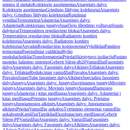
spintos iš metalo
Kolektorių asortimentas
Atsarginės dalys:
Kolektorių asortimentas
Grindinio šildymo kolektoriai
Atsarginės
dalys: Grindinio šildymo kolektoriai
Rutuliniai
ventiliai
Termometrai
Adapteriai
Atsarginės dalys:
Adapteriai
Kolektoriaus jungtys
Sparčiojo išleidimo vožtuvai
Srauto
dalytuvai
Temperatūros reguliavimo blokai
Atsarginės dalys:
Temperatūros reguliavimo blokai
Radiatorių kontūrų
kolektoriai
Atsarginės dalys: Radiatorių kontūrų
kolektoriai
Apvadai
Reguliavimo komponentai
Vykdikliai
Patalpos
termostatai
Pagrindiniai valdikliai
Ryšio
moduliai
Jutikliai
Transformatoriai
Priedai
Skirstytuvo izoliacija
Pastato
nuotekų šalinimo sistemos
Geberit Silent-db20
Vamzdžiai
Fasoninės
dalys
Atsarginės dalys: Fasoninės dalys
Alkūnės
Trišakiai
Atsarginės
dalys: Trišakiai
Redukciniai vamzdžiai
Pravalos
Atsarginės dalys:
Pravalos
SuperTube fasoninės dalys
Alkūnės
Specialios fasoninės
dalys
Jungtys
Atsarginės dalys: Jungtys
Suvirinamos jungtys
Movinės
jungtys
Atsarginės dalys: Movinės jungtys
Suspaudžiamosios
jungtys
Adapteriai į kitas medžiagas
Atsarginės dalys: Adapteriai į
kitas medžiagas
Prietaisų jungtys
Atsarginės dalys: Prietaisų
jungtys
Jungiamosios alkūnės
Atsarginės dalys: Jungiamosios
alkūnės
Priedai
Vamzdžių apkabos
Tvirtinimo elementai vamzdžių
apkaboms
Kamščiai
Tarpikliai
Eksploatacinės medžiagos
Geberit
Silent-PP
Vamzdžiai
Atsarginės dalys: Vamzdžiai
Fasoninės
dalys
Atsarginės dalys: Fasoninės dalys
Alkūnės
Atsarginės dalys:
Alkūnės
Trišakiai
Atsarginės dalys: Trišakiai
Redukciniai