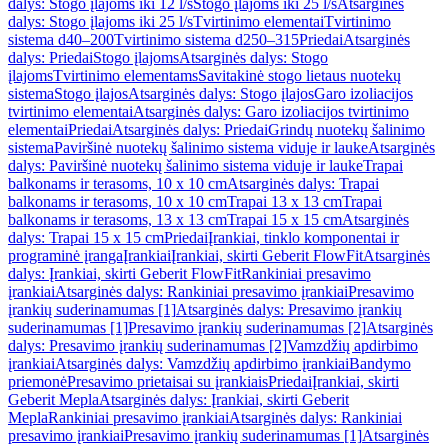
dalys: Stogo įlajoms iki 12 l/s
Stogo įlajoms iki 25 l/s
Atsarginės
dalys: Stogo įlajoms iki 25 l/s
Tvirtinimo elementai
Tvirtinimo
sistema d40–200
Tvirtinimo sistema d250–315
Priedai
Atsarginės
dalys: Priedai
Stogo įlajoms
Atsarginės dalys: Stogo
įlajoms
Tvirtinimo elementams
Savitakinė stogo lietaus nuotekų
sistema
Stogo įlajos
Atsarginės dalys: Stogo įlajos
Garo izoliacijos
tvirtinimo elementai
Atsarginės dalys: Garo izoliacijos tvirtinimo
elementai
Priedai
Atsarginės dalys: Priedai
Grindų nuotekų šalinimo
sistema
Paviršinė nuotekų šalinimo sistema viduje ir lauke
Atsarginės
dalys: Paviršinė nuotekų šalinimo sistema viduje ir lauke
Trapai
balkonams ir terasoms, 10 x 10 cm
Atsarginės dalys: Trapai
balkonams ir terasoms, 10 x 10 cm
Trapai 13 x 13 cm
Trapai
balkonams ir terasoms, 13 x 13 cm
Trapai 15 x 15 cm
Atsarginės
dalys: Trapai 15 x 15 cm
Priedai
Įrankiai, tinklo komponentai ir
programinė įranga
Įrankiai
Įrankiai, skirti Geberit FlowFit
Atsarginės
dalys: Įrankiai, skirti Geberit FlowFit
Rankiniai presavimo
įrankiai
Atsarginės dalys: Rankiniai presavimo įrankiai
Presavimo
įrankių suderinamumas [1]
Atsarginės dalys: Presavimo įrankių
suderinamumas [1]
Presavimo įrankių suderinamumas [2]
Atsarginės
dalys: Presavimo įrankių suderinamumas [2]
Vamzdžių apdirbimo
įrankiai
Atsarginės dalys: Vamzdžių apdirbimo įrankiai
Bandymo
priemonė
Presavimo prietaisai su įrankiais
Priedai
Įrankiai, skirti
Geberit Mepla
Atsarginės dalys: Įrankiai, skirti Geberit
Mepla
Rankiniai presavimo įrankiai
Atsarginės dalys: Rankiniai
presavimo įrankiai
Presavimo įrankių suderinamumas [1]
Atsarginės