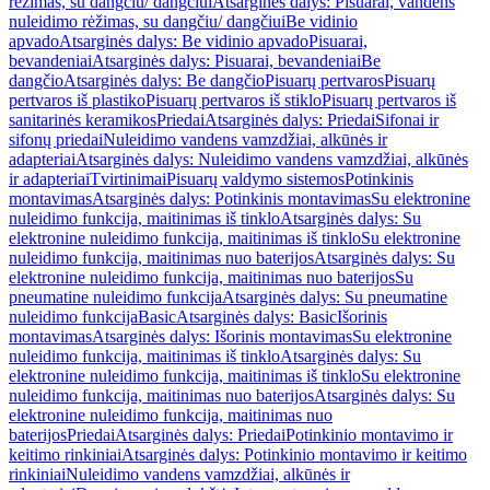
rėžimas, su dangčiu/ dangčiui
Atsarginės dalys: Pisuarai, vandens
nuleidimo rėžimas, su dangčiu/ dangčiui
Be vidinio
apvado
Atsarginės dalys: Be vidinio apvado
Pisuarai,
bevandeniai
Atsarginės dalys: Pisuarai, bevandeniai
Be
dangčio
Atsarginės dalys: Be dangčio
Pisuarų pertvaros
Pisuarų
pertvaros iš plastiko
Pisuarų pertvaros iš stiklo
Pisuarų pertvaros iš
sanitarinės keramikos
Priedai
Atsarginės dalys: Priedai
Sifonai ir
sifonų priedai
Nuleidimo vandens vamzdžiai, alkūnės ir
adapteriai
Atsarginės dalys: Nuleidimo vandens vamzdžiai, alkūnės
ir adapteriai
Tvirtinimai
Pisuarų valdymo sistemos
Potinkinis
montavimas
Atsarginės dalys: Potinkinis montavimas
Su elektronine
nuleidimo funkcija, maitinimas iš tinklo
Atsarginės dalys: Su
elektronine nuleidimo funkcija, maitinimas iš tinklo
Su elektronine
nuleidimo funkcija, maitinimas nuo baterijos
Atsarginės dalys: Su
elektronine nuleidimo funkcija, maitinimas nuo baterijos
Su
pneumatine nuleidimo funkcija
Atsarginės dalys: Su pneumatine
nuleidimo funkcija
Basic
Atsarginės dalys: Basic
Išorinis
montavimas
Atsarginės dalys: Išorinis montavimas
Su elektronine
nuleidimo funkcija, maitinimas iš tinklo
Atsarginės dalys: Su
elektronine nuleidimo funkcija, maitinimas iš tinklo
Su elektronine
nuleidimo funkcija, maitinimas nuo baterijos
Atsarginės dalys: Su
elektronine nuleidimo funkcija, maitinimas nuo
baterijos
Priedai
Atsarginės dalys: Priedai
Potinkinio montavimo ir
keitimo rinkiniai
Atsarginės dalys: Potinkinio montavimo ir keitimo
rinkiniai
Nuleidimo vandens vamzdžiai, alkūnės ir