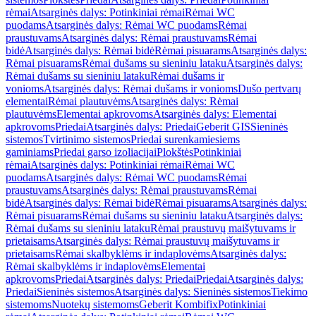
rėmai
Atsarginės dalys: Potinkiniai rėmai
Rėmai WC
puodams
Atsarginės dalys: Rėmai WC puodams
Rėmai
praustuvams
Atsarginės dalys: Rėmai praustuvams
Rėmai
bidė
Atsarginės dalys: Rėmai bidė
Rėmai pisuarams
Atsarginės dalys:
Rėmai pisuarams
Rėmai dušams su sieniniu lataku
Atsarginės dalys:
Rėmai dušams su sieniniu lataku
Rėmai dušams ir
vonioms
Atsarginės dalys: Rėmai dušams ir vonioms
Dušo pertvarų
elementai
Rėmai plautuvėms
Atsarginės dalys: Rėmai
plautuvėms
Elementai apkrovoms
Atsarginės dalys: Elementai
apkrovoms
Priedai
Atsarginės dalys: Priedai
Geberit GIS
Sieninės
sistemos
Tvirtinimo sistemos
Priedai surenkamiesiems
gaminiams
Priedai garso izoliacijai
Plokštės
Potinkiniai
rėmai
Atsarginės dalys: Potinkiniai rėmai
Rėmai WC
puodams
Atsarginės dalys: Rėmai WC puodams
Rėmai
praustuvams
Atsarginės dalys: Rėmai praustuvams
Rėmai
bidė
Atsarginės dalys: Rėmai bidė
Rėmai pisuarams
Atsarginės dalys:
Rėmai pisuarams
Rėmai dušams su sieniniu lataku
Atsarginės dalys:
Rėmai dušams su sieniniu lataku
Rėmai praustuvų maišytuvams ir
prietaisams
Atsarginės dalys: Rėmai praustuvų maišytuvams ir
prietaisams
Rėmai skalbyklėms ir indaplovėms
Atsarginės dalys:
Rėmai skalbyklėms ir indaplovėms
Elementai
apkrovoms
Priedai
Atsarginės dalys: Priedai
Priedai
Atsarginės dalys:
Priedai
Sieninės sistemos
Atsarginės dalys: Sieninės sistemos
Tiekimo
sistemoms
Nuotekų sistemoms
Geberit Kombifix
Potinkiniai