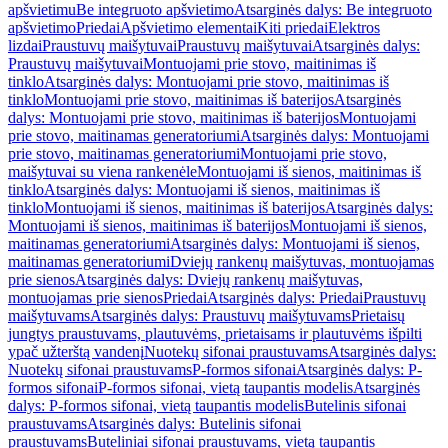
apšvietimu
Be integruoto apšvietimo
Atsarginės dalys: Be integruoto
apšvietimo
Priedai
Apšvietimo elementai
Kiti priedai
Elektros
lizdai
Praustuvų maišytuvai
Praustuvų maišytuvai
Atsarginės dalys:
Praustuvų maišytuvai
Montuojami prie stovo, maitinimas iš
tinklo
Atsarginės dalys: Montuojami prie stovo, maitinimas iš
tinklo
Montuojami prie stovo, maitinimas iš baterijos
Atsarginės
dalys: Montuojami prie stovo, maitinimas iš baterijos
Montuojami
prie stovo, maitinamas generatoriumi
Atsarginės dalys: Montuojami
prie stovo, maitinamas generatoriumi
Montuojami prie stovo,
maišytuvai su viena rankenėle
Montuojami iš sienos, maitinimas iš
tinklo
Atsarginės dalys: Montuojami iš sienos, maitinimas iš
tinklo
Montuojami iš sienos, maitinimas iš baterijos
Atsarginės dalys:
Montuojami iš sienos, maitinimas iš baterijos
Montuojami iš sienos,
maitinamas generatoriumi
Atsarginės dalys: Montuojami iš sienos,
maitinamas generatoriumi
Dviejų rankenų maišytuvas, montuojamas
prie sienos
Atsarginės dalys: Dviejų rankenų maišytuvas,
montuojamas prie sienos
Priedai
Atsarginės dalys: Priedai
Praustuvų
maišytuvams
Atsarginės dalys: Praustuvų maišytuvams
Prietaisų
jungtys praustuvams, plautuvėms, prietaisams ir plautuvėms išpilti
ypač užterštą vandenį
Nuotekų sifonai praustuvams
Atsarginės dalys:
Nuotekų sifonai praustuvams
P-formos sifonai
Atsarginės dalys: P-
formos sifonai
P-formos sifonai, vietą taupantis modelis
Atsarginės
dalys: P-formos sifonai, vietą taupantis modelis
Butelinis sifonai
praustuvams
Atsarginės dalys: Butelinis sifonai
praustuvams
Buteliniai sifonai praustuvams, vietą taupantis