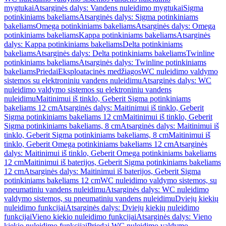
mygtukai
Atsarginės dalys: Vandens nuleidimo mygtukai
Sigma
potinkiniams bakeliams
Atsarginės dalys: Sigma potinkiniams
bakeliams
Omega potinkiniams bakeliams
Atsarginės dalys: Omega
potinkiniams bakeliams
Kappa potinkiniams bakeliams
Atsarginės
dalys: Kappa potinkiniams bakeliams
Delta potinkiniams
bakeliams
Atsarginės dalys: Delta potinkiniams bakeliams
Twinline
potinkiniams bakeliams
Atsarginės dalys: Twinline potinkiniams
bakeliams
Priedai
Eksploatacinės medžiagos
WC nuleidimo valdymo
sistemos su elektroniniu vandens nuleidimu
Atsarginės dalys: WC
nuleidimo valdymo sistemos su elektroniniu vandens
nuleidimu
Maitinimui iš tinklo, Geberit Sigma potinkiniams
bakeliams 12 cm
Atsarginės dalys: Maitinimui iš tinklo, Geberit
Sigma potinkiniams bakeliams 12 cm
Maitinimui iš tinklo, Geberit
Sigma potinkiniams bakeliams, 8 cm
Atsarginės dalys: Maitinimui iš
tinklo, Geberit Sigma potinkiniams bakeliams, 8 cm
Maitinimui iš
tinklo, Geberit Omega potinkiniams bakeliams 12 cm
Atsarginės
dalys: Maitinimui iš tinklo, Geberit Omega potinkiniams bakeliams
12 cm
Maitinimui iš baterijos, Geberit Sigma potinkiniams bakeliams
12 cm
Atsarginės dalys: Maitinimui iš baterijos, Geberit Sigma
potinkiniams bakeliams 12 cm
WC nuleidimo valdymo sistemos, su
pneumatiniu vandens nuleidimu
Atsarginės dalys: WC nuleidimo
valdymo sistemos, su pneumatiniu vandens nuleidimu
Dviejų kiekių
nuleidimo funkcijai
Atsarginės dalys: Dviejų kiekių nuleidimo
funkcijai
Vieno kiekio nuleidimo funkcijai
Atsarginės dalys: Vieno
kiekio nuleidimo funkcijai
Priedai WC nuleidimo valdymo