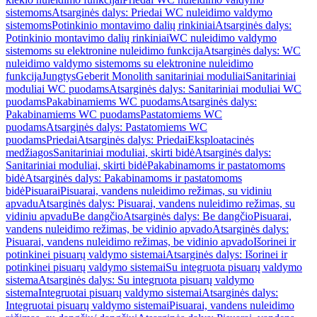
sistemoms
Atsarginės dalys: Priedai WC nuleidimo valdymo
sistemoms
Potinkinio montavimo dalių rinkiniai
Atsarginės dalys:
Potinkinio montavimo dalių rinkiniai
WC nuleidimo valdymo
sistemoms su elektronine nuleidimo funkcija
Atsarginės dalys: WC
nuleidimo valdymo sistemoms su elektronine nuleidimo
funkcija
Jungtys
Geberit Monolith sanitariniai moduliai
Sanitariniai
moduliai WC puodams
Atsarginės dalys: Sanitariniai moduliai WC
puodams
Pakabinamiems WC puodams
Atsarginės dalys:
Pakabinamiems WC puodams
Pastatomiems WC
puodams
Atsarginės dalys: Pastatomiems WC
puodams
Priedai
Atsarginės dalys: Priedai
Eksploatacinės
medžiagos
Sanitariniai moduliai, skirti bidė
Atsarginės dalys:
Sanitariniai moduliai, skirti bidė
Pakabinamoms ir pastatomoms
bidė
Atsarginės dalys: Pakabinamoms ir pastatomoms
bidė
Pisuarai
Pisuarai, vandens nuleidimo režimas, su vidiniu
apvadu
Atsarginės dalys: Pisuarai, vandens nuleidimo režimas, su
vidiniu apvadu
Be dangčio
Atsarginės dalys: Be dangčio
Pisuarai,
vandens nuleidimo režimas, be vidinio apvado
Atsarginės dalys:
Pisuarai, vandens nuleidimo režimas, be vidinio apvado
Išorinei ir
potinkinei pisuarų valdymo sistemai
Atsarginės dalys: Išorinei ir
potinkinei pisuarų valdymo sistemai
Su integruota pisuarų valdymo
sistema
Atsarginės dalys: Su integruota pisuarų valdymo
sistema
Integruotai pisuarų valdymo sistemai
Atsarginės dalys:
Integruotai pisuarų valdymo sistemai
Pisuarai, vandens nuleidimo