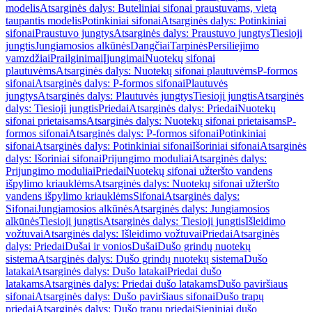
modelis
Atsarginės dalys: Buteliniai sifonai praustuvams, vietą
taupantis modelis
Potinkiniai sifonai
Atsarginės dalys: Potinkiniai
sifonai
Praustuvo jungtys
Atsarginės dalys: Praustuvo jungtys
Tiesioji
jungtis
Jungiamosios alkūnės
Dangčiai
Tarpinės
Persiliejimo
vamzdžiai
Prailginimai
Įjungimai
Nuotekų sifonai
plautuvėms
Atsarginės dalys: Nuotekų sifonai plautuvėms
P-formos
sifonai
Atsarginės dalys: P-formos sifonai
Plautuvės
jungtys
Atsarginės dalys: Plautuvės jungtys
Tiesioji jungtis
Atsarginės
dalys: Tiesioji jungtis
Priedai
Atsarginės dalys: Priedai
Nuotekų
sifonai prietaisams
Atsarginės dalys: Nuotekų sifonai prietaisams
P-
formos sifonai
Atsarginės dalys: P-formos sifonai
Potinkiniai
sifonai
Atsarginės dalys: Potinkiniai sifonai
Išoriniai sifonai
Atsarginės
dalys: Išoriniai sifonai
Prijungimo moduliai
Atsarginės dalys:
Prijungimo moduliai
Priedai
Nuotekų sifonai užteršto vandens
išpylimo kriauklėms
Atsarginės dalys: Nuotekų sifonai užteršto
vandens išpylimo kriauklėms
Sifonai
Atsarginės dalys:
Sifonai
Jungiamosios alkūnės
Atsarginės dalys: Jungiamosios
alkūnės
Tiesioji jungtis
Atsarginės dalys: Tiesioji jungtis
Išleidimo
vožtuvai
Atsarginės dalys: Išleidimo vožtuvai
Priedai
Atsarginės
dalys: Priedai
Dušai ir vonios
Dušai
Dušo grindų nuotekų
sistema
Atsarginės dalys: Dušo grindų nuotekų sistema
Dušo
latakai
Atsarginės dalys: Dušo latakai
Priedai dušo
latakams
Atsarginės dalys: Priedai dušo latakams
Dušo paviršiaus
sifonai
Atsarginės dalys: Dušo paviršiaus sifonai
Dušo trapų
priedai
Atsarginės dalys: Dušo trapų priedai
Sieniniai dušo