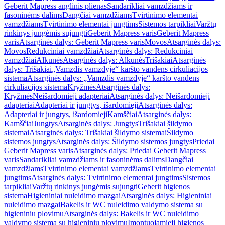
Geberit Mapress anglinis plienas
Sandarikliai vamzdžiams ir
fasoninėms dalims
Dangčiai vamzdžiams
Tvirtinimo elementai
vamzdžiams
Tvirtinimo elementai jungtims
Sistemos tarpikliai
Varžtų
rinkinys jungėmis sujungti
Geberit Mapress varis
Geberit Mapress
varis
Atsarginės dalys: Geberit Mapress varis
Movos
Atsarginės dalys:
Movos
Redukciniai vamzdžiai
Atsarginės dalys: Redukciniai
vamzdžiai
Alkūnės
Atsarginės dalys: Alkūnės
Trišakiai
Atsarginės
dalys: Trišakiai
„Vamzdis vamzdyje“ karšto vandens cirkuliacijos
sistema
Atsarginės dalys: „Vamzdis vamzdyje“ karšto vandens
cirkuliacijos sistema
Kryžmės
Atsarginės dalys:
Kryžmės
Neišardomieji adapteriai
Atsarginės dalys: Neišardomieji
adapteriai
Adapteriai ir jungtys, išardomieji
Atsarginės dalys:
Adapteriai ir jungtys, išardomieji
Kamščiai
Atsarginės dalys:
Kamščiai
Jungtys
Atsarginės dalys: Jungtys
Trišakiai šildymo
sistemai
Atsarginės dalys: Trišakiai šildymo sistemai
Šildymo
sistemos jungtys
Atsarginės dalys: Šildymo sistemos jungtys
Priedai
Geberit Mapress varis
Atsarginės dalys: Priedai Geberit Mapress
varis
Sandarikliai vamzdžiams ir fasoninėms dalims
Dangčiai
vamzdžiams
Tvirtinimo elementai vamzdžiams
Tvirtinimo elementai
jungtims
Atsarginės dalys: Tvirtinimo elementai jungtims
Sistemos
tarpikliai
Varžtų rinkinys jungėmis sujungti
Geberit higienos
sistema
Higieniniai nuleidimo mazgai
Atsarginės dalys: Higieniniai
nuleidimo mazgai
Bakelis ir WC nuleidimo valdymo sistema su
higieniniu plovimu
Atsarginės dalys: Bakelis ir WC nuleidimo
valdymo sistema su higieniniu plovimu
Įmontuojamieji higienos