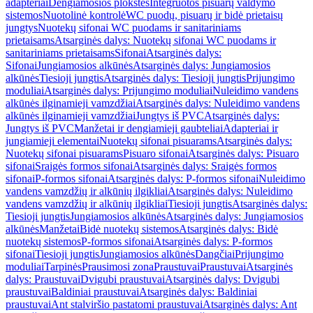
adapteriai
Dengiamosios plokštės
Integruotos pisuarų valdymo
sistemos
Nuotolinė kontrolė
WC puodų, pisuarų ir bidė prietaisų
jungtys
Nuotekų sifonai WC puodams ir sanitariniams
prietaisams
Atsarginės dalys: Nuotekų sifonai WC puodams ir
sanitariniams prietaisams
Sifonai
Atsarginės dalys:
Sifonai
Jungiamosios alkūnės
Atsarginės dalys: Jungiamosios
alkūnės
Tiesioji jungtis
Atsarginės dalys: Tiesioji jungtis
Prijungimo
moduliai
Atsarginės dalys: Prijungimo moduliai
Nuleidimo vandens
alkūnės ilginamieji vamzdžiai
Atsarginės dalys: Nuleidimo vandens
alkūnės ilginamieji vamzdžiai
Jungtys iš PVC
Atsarginės dalys:
Jungtys iš PVC
Manžetai ir dengiamieji gaubteliai
Adapteriai ir
jungiamieji elementai
Nuotekų sifonai pisuarams
Atsarginės dalys:
Nuotekų sifonai pisuarams
Pisuaro sifonai
Atsarginės dalys: Pisuaro
sifonai
Sraigės formos sifonai
Atsarginės dalys: Sraigės formos
sifonai
P-formos sifonai
Atsarginės dalys: P-formos sifonai
Nuleidimo
vandens vamzdžių ir alkūnių ilgikliai
Atsarginės dalys: Nuleidimo
vandens vamzdžių ir alkūnių ilgikliai
Tiesioji jungtis
Atsarginės dalys:
Tiesioji jungtis
Jungiamosios alkūnės
Atsarginės dalys: Jungiamosios
alkūnės
Manžetai
Bidė nuotekų sistemos
Atsarginės dalys: Bidė
nuotekų sistemos
P-formos sifonai
Atsarginės dalys: P-formos
sifonai
Tiesioji jungtis
Jungiamosios alkūnės
Dangčiai
Prijungimo
moduliai
Tarpinės
Prausimosi zona
Praustuvai
Praustuvai
Atsarginės
dalys: Praustuvai
Dvigubi praustuvai
Atsarginės dalys: Dvigubi
praustuvai
Baldiniai praustuvai
Atsarginės dalys: Baldiniai
praustuvai
Ant stalviršio pastatomi praustuvai
Atsarginės dalys: Ant