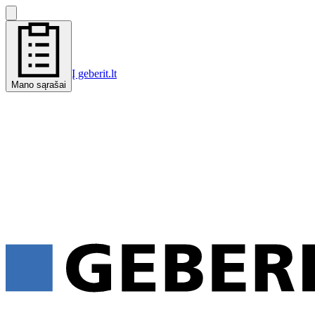
Į geberit.lt
Mano sąrašai