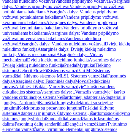
vandens nuleidimo vožtuvai
Vandens pripildymo vožtuvai
Atsarginės
dalys: Vandens pripildymo vožtuvai
Vandens pripildymo vožtuvai
potinkiniams bakeliams
Atsarginės dalys: Vandens pripildymo
vožtuvai potinkiniams bakeliams
Vandens pripildymo vožtuvai
keraminiams bakeliams
Atsarginės dalys: Vandens pripildymo
vožtuvai keraminiams bakeliams
Vandens pripildymo vožtuvai
universaliems bakeliams
Atsarginės dalys: Vandens pripildymo
vožtuvai universaliems bakeliams
Vandens nuleidimo
vožtuvai
Atsarginės dalys: Vandens nuleidimo vožtuvai
Dviejų kiekių
nuleidimo funkcija
Atsarginės dalys: Dviejų kiekių nuleidimo
funkcija
Vidaus mechanizmai
Atsarginės dalys: Vidaus
mechanizmai
Dviejų kiekių nuleidimo funkcija
Atsarginės dalys:
Dviejų kiekių nuleidimo funkcija
Priedai
Mygtukai
Tiekimo
sistemos
Geberit FlowFit
Sistemos vamzdžiai ML
Sistemos
vamzdžiai, šildymo sistemos ML
SL Sistemos vamzdžiai
Fasoninės
dalys
Atsarginės dalys: Fasoninės dalys
Movos
Redukcinės
movos
Alkūnės
Trišakiai
„Vamzdis vamzdyje“ karšto vandens
cirkuliacijos sistema
Atsarginės dalys: „Vamzdis vamzdyje“ karšto
vandens cirkuliacijos sistema
Neišardomieji adapteriai
Adapteriai ir
jungtys, išardomieji
Kamščiai
Jungtys
Kolektoriai su sriegine
jungtimi
Kolektorius su presavimo jungtimi
Trišakiai šildymo
sistemai
Adapteriai ir jungtys šildymo sistemai, išardomosios
Šildymo
sistemos jungtys
Priedai
Sandarikliai vamzdžiams ir fasoninėms
dalims
Fasoninių dalių sandarikliai
Dangčiai vamzdžiams
Tvirtinimo
elementai vamzdžiams
Tvirtinimo elementai jungtims
Sistemos