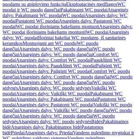
puodams su apiplovimo funkcija
Eksploatacinės medžiagos
WC
puodai ir WC puodų dangčiai
Pakabinami WC puodai
Atsarginės
dalys: Pakabinami WC puodai
WC puodai
Atsarginės dalys: WC
puodai
Pastatomi WC puodai
Atsarginės dalys: Pastatomi WC
puodai
WC puodai išoriniams bakeliams montuoti
Atsarginės dalys:
WC puodai išoriniams bakeliams montuoti
WC puodai
Atsarginės
dalys: WC puodai
Išoriniai bakeliai WC puodams, iš sanitarinės
keramikos
Montuojami ant WC puodų
WC puodų
dangčiai
Atsarginės dalys: WC puodų dangčiai
WC puodų
dangčiai
Atsarginės dalys: WC puodų dangčiai
Comfort WC
puodai
Atsarginės dalys: Comfort WC puodai
Paaukštinti WC
puodai
Atsarginės dalys: Paaukštinti WC puodai
Pailginti WC
puodai
Atsarginės dalys: Pailginti WC puodai
Comfort WC puodų
dangčiai
Atsarginės dalys: Comfort WC puodų dangčiai
WC puodų
dangčiai
Atsarginės dalys: WC puodų dangčiai
WC puodų
sėdynės
Atsarginės dalys: WC puodų sėdynės
Vaikiški WC
puodai
Atsarginės dalys: Vaikiški WC puodai
Pakabinami WC
puodai
Atsarginės dalys: Pakabinami WC puodai
Pastatomi WC
puodai
Atsarginės dalys: Pastatomi WC puodai
Vaikiški WC puodų
dangčiai
Atsarginės dalys: Vaikiški WC puodų dangčiai
WC puodų
dangčiai
Atsarginės dalys: WC puodų dangčiai
WC puodų
sėdynės
Atsarginės dalys: WC puodų sėdynės
Bidės
Pakabinamos
bidė
Atsarginės dalys: Pakabinamos bidė
Pastatomos
bidė
Priedai
Atsarginės dalys: Priedai
Vandens nuleidimo mygtukai ir
WC nuleidimo valdymo sistemos
Vandens nuleidimo