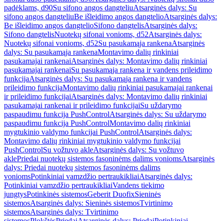
padėklams, d90
Su sifono angos dangteliu
Atsarginės dalys: Su
sifono angos dangteliu
Be išleidimo angos dangtelio
Atsarginės dalys:
Be išleidimo angos dangtelio
Sifono dangtelis
Atsarginės dalys:
Sifono dangtelis
Nuotekų sifonai vonioms, d52
Atsarginės dalys:
Nuotekų sifonai vonioms, d52
Su pasukamąja rankena
Atsarginės
dalys: Su pasukamąja rankena
Montavimo dalių rinkiniai
pasukamajai rankenai
Atsarginės dalys: Montavimo dalių rinkiniai
pasukamajai rankenai
Su pasukamąja rankena ir vandens prileidimo
funkcija
Atsarginės dalys: Su pasukamąja rankena ir vandens
prileidimo funkcija
Montavimo dalių rinkiniai pasukamajai rankenai
ir prileidimo funkcijai
Atsarginės dalys: Montavimo dalių rinkiniai
pasukamajai rankenai ir prileidimo funkcijai
Su uždarymo
paspaudimu funkcija PushControl
Atsarginės dalys: Su uždarymo
paspaudimu funkcija PushControl
Montavimo dalių rinkiniai
mygtukinio valdymo funkcijai PushControl
Atsarginės dalys:
Montavimo dalių rinkiniai mygtukinio valdymo funkcijai
PushControl
Su vožtuvo akle
Atsarginės dalys: Su vožtuvo
akle
Priedai nuotekų sistemos fasoninėms dalims vonioms
Atsarginės
dalys: Priedai nuotekų sistemos fasoninėms dalims
vonioms
Potinkiniai vamzdžio pertraukikliai
Atsarginės dalys:
Potinkiniai vamzdžio pertraukikliai
Vandens tiekimo
jungtys
Potinkinės sistemos
Geberit Duofix
Sieninės
sistemos
Atsarginės dalys: Sieninės sistemos
Tvirtinimo
sistemos
Atsarginės dalys: Tvirtinimo
sistemos
Plokštės
Priedai
Atsarginės dalys: Priedai
Potinkiniai