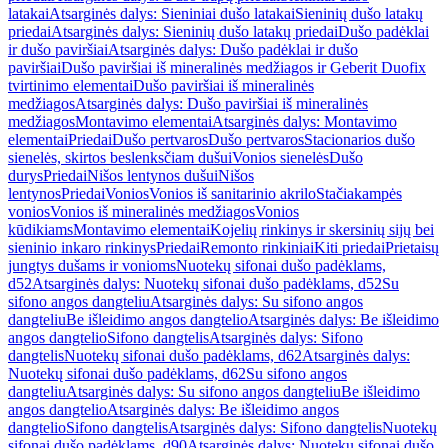
latakai
Atsarginės dalys: Sieniniai dušo latakai
Sieninių dušo latakų
priedai
Atsarginės dalys: Sieninių dušo latakų priedai
Dušo padėklai
ir dušo paviršiai
Atsarginės dalys: Dušo padėklai ir dušo
paviršiai
Dušo paviršiai iš mineralinės medžiagos ir Geberit Duofix
tvirtinimo elementai
Dušo paviršiai iš mineralinės
medžiagos
Atsarginės dalys: Dušo paviršiai iš mineralinės
medžiagos
Montavimo elementai
Atsarginės dalys: Montavimo
elementai
Priedai
Dušo pertvaros
Dušo pertvaros
Stacionarios dušo
sienelės, skirtos beslenksčiam dušui
Vonios sienelės
Dušo
durys
Priedai
Nišos lentynos dušui
Nišos
lentynos
Priedai
Vonios
Vonios iš sanitarinio akrilo
Stačiakampės
vonios
Vonios iš mineralinės medžiagos
Vonios
kūdikiams
Montavimo elementai
Kojelių rinkinys ir skersinių sijų bei
sieninio inkaro rinkinys
Priedai
Remonto rinkiniai
Kiti priedai
Prietaisų
jungtys dušams ir vonioms
Nuotekų sifonai dušo padėklams,
d52
Atsarginės dalys: Nuotekų sifonai dušo padėklams, d52
Su
sifono angos dangteliu
Atsarginės dalys: Su sifono angos
dangteliu
Be išleidimo angos dangtelio
Atsarginės dalys: Be išleidimo
angos dangtelio
Sifono dangtelis
Atsarginės dalys: Sifono
dangtelis
Nuotekų sifonai dušo padėklams, d62
Atsarginės dalys:
Nuotekų sifonai dušo padėklams, d62
Su sifono angos
dangteliu
Atsarginės dalys: Su sifono angos dangteliu
Be išleidimo
angos dangtelio
Atsarginės dalys: Be išleidimo angos
dangtelio
Sifono dangtelis
Atsarginės dalys: Sifono dangtelis
Nuotekų
sifonai dušo padėklams, d90
Atsarginės dalys: Nuotekų sifonai dušo