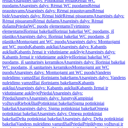
rėmai
Atsarginės dalys: Potinkiniai rėmai
Rėmai WC
puodams
Atsarginės dalys: Rėmai WC puodams
Rėmai
praustuvams
Atsarginės dalys: Rėmai praustuvams
Rėmai
bidė
Atsarginės dalys: Rėmai bidė
Rėmai pisuarams
Atsarginės dalys:
Rėmai pisuarams
Rėmai dušams
Atsarginės dalys: Rėmai
dušams
Priedai
WC puodų elementams
Tvirtinimo
elementams
Išoriniai bakeliai
Išoriniai bakeliai WC puodams, iš
plastiko
Atsarginės dalys: Išoriniai bakeliai WC puodams, iš
plastiko
Montuojami ant WC puodų
Atsarginės dalys: Montuojami
ant WC puodų
Kabantis aukštai
Atsarginės dalys: Kabantis
aukštai
Kabantis žemai ir vidutiniame aukštyje
Atsarginės dalys:
Kabantis žemai ir vidutiniame aukštyje
Išoriniai bakeliai WC
puodams, iš sanitarinės keramikos
Atsarginės dalys: Išoriniai bakeliai
WC puodams, iš sanitarinės keramikos
Montuojami ant WC
puodų
Atsarginės dalys: Montuojami ant WC puodų
Vandens
nuleidimo vamzdžiai išoriniams bakeliams
Atsarginės dalys: Vandens
nuleidimo vamzdžiai išoriniams bakeliams
Kabantis
aukštai
Atsarginės dalys: Kabantis aukštai
Kabantis žemai ir
vidutiniame aukštyje
Priedai
Atsarginės dalys:
Priedai
Jungtys
Atsarginės dalys: Jungtys
Kampiniai
vožtuvai
Riebokšliai
Potinkiniai bakeliai
Sigma potinkiniai
bakeliai
Atsarginės dalys: Sigma potinkiniai bakeliai
Omega
potinkiniai bakeliai
Atsarginės dalys: Omega potinkiniai
bakeliai
Delta potinkiniai bakeliai
Atsarginės dalys: Delta potinkiniai
bakeliai
Vandens nuleidimo vamzdžiai
Priedai
Pripildymo vožtuvai ir