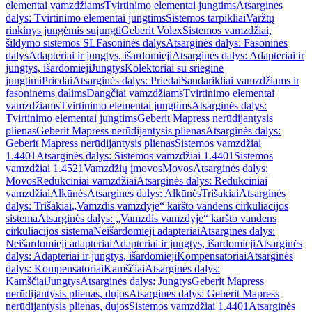
elementai vamzdžiams
Tvirtinimo elementai jungtims
Atsarginės
dalys: Tvirtinimo elementai jungtims
Sistemos tarpikliai
Varžtų
rinkinys jungėmis sujungti
Geberit Volex
Sistemos vamzdžiai,
šildymo sistemos SL
Fasoninės dalys
Atsarginės dalys: Fasoninės
dalys
Adapteriai ir jungtys, išardomieji
Atsarginės dalys: Adapteriai ir
jungtys, išardomieji
Jungtys
Kolektoriai su sriegine
jungtimi
Priedai
Atsarginės dalys: Priedai
Sandarikliai vamzdžiams ir
fasoninėms dalims
Dangčiai vamzdžiams
Tvirtinimo elementai
vamzdžiams
Tvirtinimo elementai jungtims
Atsarginės dalys:
Tvirtinimo elementai jungtims
Geberit Mapress nerūdijantysis
plienas
Geberit Mapress nerūdijantysis plienas
Atsarginės dalys:
Geberit Mapress nerūdijantysis plienas
Sistemos vamzdžiai
1.4401
Atsarginės dalys: Sistemos vamzdžiai 1.4401
Sistemos
vamzdžiai 1.4521
Vamzdžių įmovos
Movos
Atsarginės dalys:
Movos
Redukciniai vamzdžiai
Atsarginės dalys: Redukciniai
vamzdžiai
Alkūnės
Atsarginės dalys: Alkūnės
Trišakiai
Atsarginės
dalys: Trišakiai
„Vamzdis vamzdyje“ karšto vandens cirkuliacijos
sistema
Atsarginės dalys: „Vamzdis vamzdyje“ karšto vandens
cirkuliacijos sistema
Neišardomieji adapteriai
Atsarginės dalys:
Neišardomieji adapteriai
Adapteriai ir jungtys, išardomieji
Atsarginės
dalys: Adapteriai ir jungtys, išardomieji
Kompensatoriai
Atsarginės
dalys: Kompensatoriai
Kamščiai
Atsarginės dalys:
Kamščiai
Jungtys
Atsarginės dalys: Jungtys
Geberit Mapress
nerūdijantysis plienas, dujos
Atsarginės dalys: Geberit Mapress
nerūdijantysis plienas, dujos
Sistemos vamzdžiai 1.4401
Atsarginės