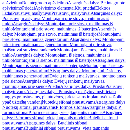
apšvietimu
Be integruoto apšvietimo
Atsarginės dalys: Be integruoto
apšvietimo
Priedai
Apšvietimo elementai
Kiti priedai
Elektros
lizdai
Praustuvų maišytuvai
Praustuvų maišytuvai
Atsarginės dalys:
Praustuvų maišytuvai
Montuojami prie stovo, maitinimas iš
tinklo
Atsarginės dalys: Montuojami prie stovo, maitinimas iš
tinklo
Montuojami prie stovo, maitinimas iš baterijos
Atsarginės
dalys: Montuojami prie stovo, maitinimas iš baterijos
Montuojami
prie stovo, maitinamas generatoriumi
Atsarginės dalys: Montuojami
prie stovo, maitinamas generatoriumi
Montuojami prie stovo,
maišytuvai su viena rankenėle
Montuojami iš sienos, maitinimas iš
tinklo
Atsarginės dalys: Montuojami iš sienos, maitinimas iš
tinklo
Montuojami iš sienos, maitinimas iš baterijos
Atsarginės dalys:
Montuojami iš sienos, maitinimas iš baterijos
Montuojami iš sienos,
maitinamas generatoriumi
Atsarginės dalys: Montuojami iš sienos,
maitinamas generatoriumi
Dviejų rankenų maišytuvas, montuojamas
prie sienos
Atsarginės dalys: Dviejų rankenų maišytuvas,
montuojamas prie sienos
Priedai
Atsarginės dalys: Priedai
Praustuvų
maišytuvams
Atsarginės dalys: Praustuvų maišytuvams
Prietaisų
jungtys praustuvams, plautuvėms, prietaisams ir plautuvėms išpilti
ypač užterštą vandenį
Nuotekų sifonai praustuvams
Atsarginės dalys:
Nuotekų sifonai praustuvams
P-formos sifonai
Atsarginės dalys: P-
formos sifonai
P-formos sifonai, vietą taupantis modelis
Atsarginės
dalys: P-formos sifonai, vietą taupantis modelis
Butelinis sifonai
praustuvams
Atsarginės dalys: Butelinis sifonai
praustuvams
Buteliniai sifonai praustuvams, vietą taupantis