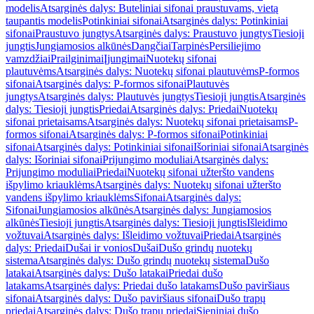
modelis
Atsarginės dalys: Buteliniai sifonai praustuvams, vietą
taupantis modelis
Potinkiniai sifonai
Atsarginės dalys: Potinkiniai
sifonai
Praustuvo jungtys
Atsarginės dalys: Praustuvo jungtys
Tiesioji
jungtis
Jungiamosios alkūnės
Dangčiai
Tarpinės
Persiliejimo
vamzdžiai
Prailginimai
Įjungimai
Nuotekų sifonai
plautuvėms
Atsarginės dalys: Nuotekų sifonai plautuvėms
P-formos
sifonai
Atsarginės dalys: P-formos sifonai
Plautuvės
jungtys
Atsarginės dalys: Plautuvės jungtys
Tiesioji jungtis
Atsarginės
dalys: Tiesioji jungtis
Priedai
Atsarginės dalys: Priedai
Nuotekų
sifonai prietaisams
Atsarginės dalys: Nuotekų sifonai prietaisams
P-
formos sifonai
Atsarginės dalys: P-formos sifonai
Potinkiniai
sifonai
Atsarginės dalys: Potinkiniai sifonai
Išoriniai sifonai
Atsarginės
dalys: Išoriniai sifonai
Prijungimo moduliai
Atsarginės dalys:
Prijungimo moduliai
Priedai
Nuotekų sifonai užteršto vandens
išpylimo kriauklėms
Atsarginės dalys: Nuotekų sifonai užteršto
vandens išpylimo kriauklėms
Sifonai
Atsarginės dalys:
Sifonai
Jungiamosios alkūnės
Atsarginės dalys: Jungiamosios
alkūnės
Tiesioji jungtis
Atsarginės dalys: Tiesioji jungtis
Išleidimo
vožtuvai
Atsarginės dalys: Išleidimo vožtuvai
Priedai
Atsarginės
dalys: Priedai
Dušai ir vonios
Dušai
Dušo grindų nuotekų
sistema
Atsarginės dalys: Dušo grindų nuotekų sistema
Dušo
latakai
Atsarginės dalys: Dušo latakai
Priedai dušo
latakams
Atsarginės dalys: Priedai dušo latakams
Dušo paviršiaus
sifonai
Atsarginės dalys: Dušo paviršiaus sifonai
Dušo trapų
priedai
Atsarginės dalys: Dušo trapų priedai
Sieniniai dušo