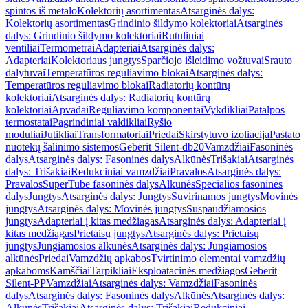
spintos iš metalo
Kolektorių asortimentas
Atsarginės dalys:
Kolektorių asortimentas
Grindinio šildymo kolektoriai
Atsarginės
dalys: Grindinio šildymo kolektoriai
Rutuliniai
ventiliai
Termometrai
Adapteriai
Atsarginės dalys:
Adapteriai
Kolektoriaus jungtys
Sparčiojo išleidimo vožtuvai
Srauto
dalytuvai
Temperatūros reguliavimo blokai
Atsarginės dalys:
Temperatūros reguliavimo blokai
Radiatorių kontūrų
kolektoriai
Atsarginės dalys: Radiatorių kontūrų
kolektoriai
Apvadai
Reguliavimo komponentai
Vykdikliai
Patalpos
termostatai
Pagrindiniai valdikliai
Ryšio
moduliai
Jutikliai
Transformatoriai
Priedai
Skirstytuvo izoliacija
Pastato
nuotekų šalinimo sistemos
Geberit Silent-db20
Vamzdžiai
Fasoninės
dalys
Atsarginės dalys: Fasoninės dalys
Alkūnės
Trišakiai
Atsarginės
dalys: Trišakiai
Redukciniai vamzdžiai
Pravalos
Atsarginės dalys:
Pravalos
SuperTube fasoninės dalys
Alkūnės
Specialios fasoninės
dalys
Jungtys
Atsarginės dalys: Jungtys
Suvirinamos jungtys
Movinės
jungtys
Atsarginės dalys: Movinės jungtys
Suspaudžiamosios
jungtys
Adapteriai į kitas medžiagas
Atsarginės dalys: Adapteriai į
kitas medžiagas
Prietaisų jungtys
Atsarginės dalys: Prietaisų
jungtys
Jungiamosios alkūnės
Atsarginės dalys: Jungiamosios
alkūnės
Priedai
Vamzdžių apkabos
Tvirtinimo elementai vamzdžių
apkaboms
Kamščiai
Tarpikliai
Eksploatacinės medžiagos
Geberit
Silent-PP
Vamzdžiai
Atsarginės dalys: Vamzdžiai
Fasoninės
dalys
Atsarginės dalys: Fasoninės dalys
Alkūnės
Atsarginės dalys:
Alkūnės
Trišakiai
Atsarginės dalys: Trišakiai
Redukciniai