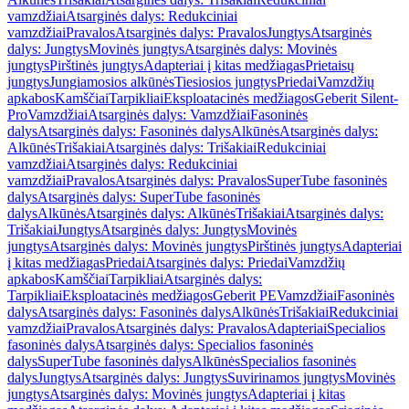
vamzdžiai
Atsarginės dalys: Redukciniai
vamzdžiai
Pravalos
Atsarginės dalys: Pravalos
Jungtys
Atsarginės
dalys: Jungtys
Movinės jungtys
Atsarginės dalys: Movinės
jungtys
Pirštinės jungtys
Adapteriai į kitas medžiagas
Prietaisų
jungtys
Jungiamosios alkūnės
Tiesiosios jungtys
Priedai
Vamzdžių
apkabos
Kamščiai
Tarpikliai
Eksploatacinės medžiagos
Geberit Silent-
Pro
Vamzdžiai
Atsarginės dalys: Vamzdžiai
Fasoninės
dalys
Atsarginės dalys: Fasoninės dalys
Alkūnės
Atsarginės dalys:
Alkūnės
Trišakiai
Atsarginės dalys: Trišakiai
Redukciniai
vamzdžiai
Atsarginės dalys: Redukciniai
vamzdžiai
Pravalos
Atsarginės dalys: Pravalos
SuperTube fasoninės
dalys
Atsarginės dalys: SuperTube fasoninės
dalys
Alkūnės
Atsarginės dalys: Alkūnės
Trišakiai
Atsarginės dalys:
Trišakiai
Jungtys
Atsarginės dalys: Jungtys
Movinės
jungtys
Atsarginės dalys: Movinės jungtys
Pirštinės jungtys
Adapteriai
į kitas medžiagas
Priedai
Atsarginės dalys: Priedai
Vamzdžių
apkabos
Kamščiai
Tarpikliai
Atsarginės dalys:
Tarpikliai
Eksploatacinės medžiagos
Geberit PE
Vamzdžiai
Fasoninės
dalys
Atsarginės dalys: Fasoninės dalys
Alkūnės
Trišakiai
Redukciniai
vamzdžiai
Pravalos
Atsarginės dalys: Pravalos
Adapteriai
Specialios
fasoninės dalys
Atsarginės dalys: Specialios fasoninės
dalys
SuperTube fasoninės dalys
Alkūnės
Specialios fasoninės
dalys
Jungtys
Atsarginės dalys: Jungtys
Suvirinamos jungtys
Movinės
jungtys
Atsarginės dalys: Movinės jungtys
Adapteriai į kitas