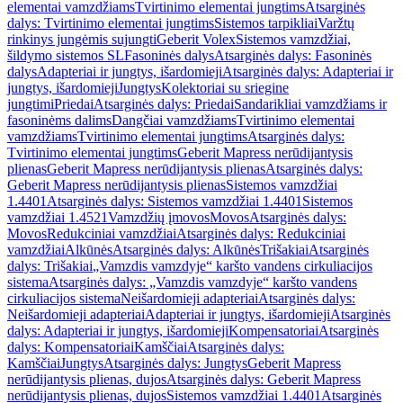
elementai vamzdžiams
Tvirtinimo elementai jungtims
Atsarginės
dalys: Tvirtinimo elementai jungtims
Sistemos tarpikliai
Varžtų
rinkinys jungėmis sujungti
Geberit Volex
Sistemos vamzdžiai,
šildymo sistemos SL
Fasoninės dalys
Atsarginės dalys: Fasoninės
dalys
Adapteriai ir jungtys, išardomieji
Atsarginės dalys: Adapteriai ir
jungtys, išardomieji
Jungtys
Kolektoriai su sriegine
jungtimi
Priedai
Atsarginės dalys: Priedai
Sandarikliai vamzdžiams ir
fasoninėms dalims
Dangčiai vamzdžiams
Tvirtinimo elementai
vamzdžiams
Tvirtinimo elementai jungtims
Atsarginės dalys:
Tvirtinimo elementai jungtims
Geberit Mapress nerūdijantysis
plienas
Geberit Mapress nerūdijantysis plienas
Atsarginės dalys:
Geberit Mapress nerūdijantysis plienas
Sistemos vamzdžiai
1.4401
Atsarginės dalys: Sistemos vamzdžiai 1.4401
Sistemos
vamzdžiai 1.4521
Vamzdžių įmovos
Movos
Atsarginės dalys:
Movos
Redukciniai vamzdžiai
Atsarginės dalys: Redukciniai
vamzdžiai
Alkūnės
Atsarginės dalys: Alkūnės
Trišakiai
Atsarginės
dalys: Trišakiai
„Vamzdis vamzdyje“ karšto vandens cirkuliacijos
sistema
Atsarginės dalys: „Vamzdis vamzdyje“ karšto vandens
cirkuliacijos sistema
Neišardomieji adapteriai
Atsarginės dalys:
Neišardomieji adapteriai
Adapteriai ir jungtys, išardomieji
Atsarginės
dalys: Adapteriai ir jungtys, išardomieji
Kompensatoriai
Atsarginės
dalys: Kompensatoriai
Kamščiai
Atsarginės dalys:
Kamščiai
Jungtys
Atsarginės dalys: Jungtys
Geberit Mapress
nerūdijantysis plienas, dujos
Atsarginės dalys: Geberit Mapress
nerūdijantysis plienas, dujos
Sistemos vamzdžiai 1.4401
Atsarginės