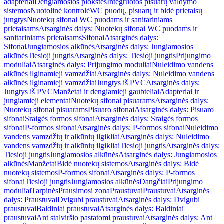
adapteriai
Dengiamosios plokštės
Integruotos pisuarų valdymo
sistemos
Nuotolinė kontrolė
WC puodų, pisuarų ir bidė prietaisų
jungtys
Nuotekų sifonai WC puodams ir sanitariniams
prietaisams
Atsarginės dalys: Nuotekų sifonai WC puodams ir
sanitariniams prietaisams
Sifonai
Atsarginės dalys:
Sifonai
Jungiamosios alkūnės
Atsarginės dalys: Jungiamosios
alkūnės
Tiesioji jungtis
Atsarginės dalys: Tiesioji jungtis
Prijungimo
moduliai
Atsarginės dalys: Prijungimo moduliai
Nuleidimo vandens
alkūnės ilginamieji vamzdžiai
Atsarginės dalys: Nuleidimo vandens
alkūnės ilginamieji vamzdžiai
Jungtys iš PVC
Atsarginės dalys:
Jungtys iš PVC
Manžetai ir dengiamieji gaubteliai
Adapteriai ir
jungiamieji elementai
Nuotekų sifonai pisuarams
Atsarginės dalys:
Nuotekų sifonai pisuarams
Pisuaro sifonai
Atsarginės dalys: Pisuaro
sifonai
Sraigės formos sifonai
Atsarginės dalys: Sraigės formos
sifonai
P-formos sifonai
Atsarginės dalys: P-formos sifonai
Nuleidimo
vandens vamzdžių ir alkūnių ilgikliai
Atsarginės dalys: Nuleidimo
vandens vamzdžių ir alkūnių ilgikliai
Tiesioji jungtis
Atsarginės dalys:
Tiesioji jungtis
Jungiamosios alkūnės
Atsarginės dalys: Jungiamosios
alkūnės
Manžetai
Bidė nuotekų sistemos
Atsarginės dalys: Bidė
nuotekų sistemos
P-formos sifonai
Atsarginės dalys: P-formos
sifonai
Tiesioji jungtis
Jungiamosios alkūnės
Dangčiai
Prijungimo
moduliai
Tarpinės
Prausimosi zona
Praustuvai
Praustuvai
Atsarginės
dalys: Praustuvai
Dvigubi praustuvai
Atsarginės dalys: Dvigubi
praustuvai
Baldiniai praustuvai
Atsarginės dalys: Baldiniai
praustuvai
Ant stalviršio pastatomi praustuvai
Atsarginės dalys: Ant