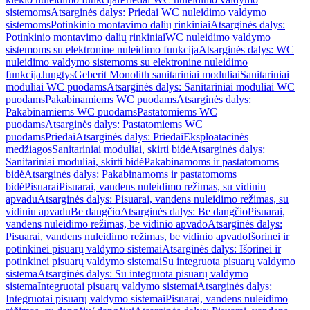
sistemoms
Atsarginės dalys: Priedai WC nuleidimo valdymo
sistemoms
Potinkinio montavimo dalių rinkiniai
Atsarginės dalys:
Potinkinio montavimo dalių rinkiniai
WC nuleidimo valdymo
sistemoms su elektronine nuleidimo funkcija
Atsarginės dalys: WC
nuleidimo valdymo sistemoms su elektronine nuleidimo
funkcija
Jungtys
Geberit Monolith sanitariniai moduliai
Sanitariniai
moduliai WC puodams
Atsarginės dalys: Sanitariniai moduliai WC
puodams
Pakabinamiems WC puodams
Atsarginės dalys:
Pakabinamiems WC puodams
Pastatomiems WC
puodams
Atsarginės dalys: Pastatomiems WC
puodams
Priedai
Atsarginės dalys: Priedai
Eksploatacinės
medžiagos
Sanitariniai moduliai, skirti bidė
Atsarginės dalys:
Sanitariniai moduliai, skirti bidė
Pakabinamoms ir pastatomoms
bidė
Atsarginės dalys: Pakabinamoms ir pastatomoms
bidė
Pisuarai
Pisuarai, vandens nuleidimo režimas, su vidiniu
apvadu
Atsarginės dalys: Pisuarai, vandens nuleidimo režimas, su
vidiniu apvadu
Be dangčio
Atsarginės dalys: Be dangčio
Pisuarai,
vandens nuleidimo režimas, be vidinio apvado
Atsarginės dalys:
Pisuarai, vandens nuleidimo režimas, be vidinio apvado
Išorinei ir
potinkinei pisuarų valdymo sistemai
Atsarginės dalys: Išorinei ir
potinkinei pisuarų valdymo sistemai
Su integruota pisuarų valdymo
sistema
Atsarginės dalys: Su integruota pisuarų valdymo
sistema
Integruotai pisuarų valdymo sistemai
Atsarginės dalys:
Integruotai pisuarų valdymo sistemai
Pisuarai, vandens nuleidimo