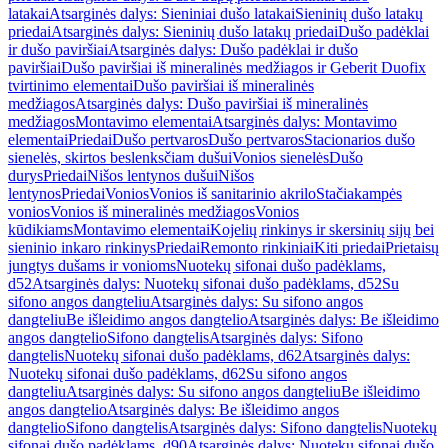
latakai
Atsarginės dalys: Sieniniai dušo latakai
Sieninių dušo latakų
priedai
Atsarginės dalys: Sieninių dušo latakų priedai
Dušo padėklai
ir dušo paviršiai
Atsarginės dalys: Dušo padėklai ir dušo
paviršiai
Dušo paviršiai iš mineralinės medžiagos ir Geberit Duofix
tvirtinimo elementai
Dušo paviršiai iš mineralinės
medžiagos
Atsarginės dalys: Dušo paviršiai iš mineralinės
medžiagos
Montavimo elementai
Atsarginės dalys: Montavimo
elementai
Priedai
Dušo pertvaros
Dušo pertvaros
Stacionarios dušo
sienelės, skirtos beslenksčiam dušui
Vonios sienelės
Dušo
durys
Priedai
Nišos lentynos dušui
Nišos
lentynos
Priedai
Vonios
Vonios iš sanitarinio akrilo
Stačiakampės
vonios
Vonios iš mineralinės medžiagos
Vonios
kūdikiams
Montavimo elementai
Kojelių rinkinys ir skersinių sijų bei
sieninio inkaro rinkinys
Priedai
Remonto rinkiniai
Kiti priedai
Prietaisų
jungtys dušams ir vonioms
Nuotekų sifonai dušo padėklams,
d52
Atsarginės dalys: Nuotekų sifonai dušo padėklams, d52
Su
sifono angos dangteliu
Atsarginės dalys: Su sifono angos
dangteliu
Be išleidimo angos dangtelio
Atsarginės dalys: Be išleidimo
angos dangtelio
Sifono dangtelis
Atsarginės dalys: Sifono
dangtelis
Nuotekų sifonai dušo padėklams, d62
Atsarginės dalys:
Nuotekų sifonai dušo padėklams, d62
Su sifono angos
dangteliu
Atsarginės dalys: Su sifono angos dangteliu
Be išleidimo
angos dangtelio
Atsarginės dalys: Be išleidimo angos
dangtelio
Sifono dangtelis
Atsarginės dalys: Sifono dangtelis
Nuotekų
sifonai dušo padėklams, d90
Atsarginės dalys: Nuotekų sifonai dušo