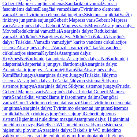
Geberit Mapress anglinis plienas
Sandarikliai vamzdžiams ir
fasoninėms dalims
Dangčiai vamzdžiams
Tvirtinimo elementai
vamzdžiams
Tvirtinimo elementai jungtims
Sistemos tarpikliai
Varžtų
rinkinys jungėmis sujungti
Geberit Mapress varis
Geberit Mapress
varis
Atsarginės dalys: Geberit Mapress varis
Movos
Atsarginės dalys:
Movos
Redukciniai vamzdžiai
Atsarginės dalys: Redukciniai
vamzdžiai
Alkūnės
Atsarginės dalys: Alkūnės
Trišakiai
Atsarginės
dalys: Trišakiai
„Vamzdis vamzdyje“ karšto vandens cirkuliacijos
sistema
Atsarginės dalys: „Vamzdis vamzdyje“ karšto vandens
cirkuliacijos sistema
Kryžmės
Atsarginės dalys:
Kryžmės
Neišardomieji adapteriai
Atsarginės dalys: Neišardomieji
adapteriai
Adapteriai ir jungtys, išardomieji
Atsarginės dalys:
Adapteriai ir jungtys, išardomieji
Kamščiai
Atsarginės dalys:
Kamščiai
Jungtys
Atsarginės dalys: Jungtys
Trišakiai šildymo
sistemai
Atsarginės dalys: Trišakiai šildymo sistemai
Šildymo
sistemos jungtys
Atsarginės dalys: Šildymo sistemos jungtys
Priedai
Geberit Mapress varis
Atsarginės dalys: Priedai Geberit Mapress
varis
Sandarikliai vamzdžiams ir fasoninėms dalims
Dangčiai
vamzdžiams
Tvirtinimo elementai vamzdžiams
Tvirtinimo elementai
jungtims
Atsarginės dalys: Tvirtinimo elementai jungtims
Sistemos
tarpikliai
Varžtų rinkinys jungėmis sujungti
Geberit higienos
sistema
Higieniniai nuleidimo mazgai
Atsarginės dalys: Higieniniai
nuleidimo mazgai
Bakelis ir WC nuleidimo valdymo sistema su
higieniniu plovimu
Atsarginės dalys: Bakelis ir WC nuleidimo
valdymo sistema su higieniniu plovimu
Įmontuojamieji higienos