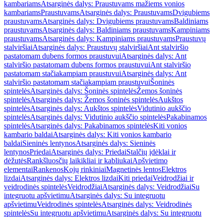
kambariams
Atsarginės dalys: Praustuvams mažiems vonios
kambariams
Praustuvams
Atsarginės dalys: Praustuvams
Dvigubiems
praustuvams
Atsarginės dalys: Dvigubiems praustuvams
Baldiniams
praustuvams
Atsarginės dalys: Baldiniams praustuvams
Kampiniams
praustuvams
Atsarginės dalys: Kampiniams praustuvams
Praustuvų
stalviršiai
Atsarginės dalys: Praustuvų stalviršiai
Ant stalviršio
pastatomam dubens formos praustuvui
Atsarginės dalys: Ant
stalviršio pastatomam dubens formos praustuvui
Ant stalviršio
pastatomam stačiakampiam praustuvui
Atsarginės dalys: Ant
stalviršio pastatomam stačiakampiam praustuvui
Šoninės
spintelės
Atsarginės dalys: Šoninės spintelės
Žemos šoninės
spintelės
Atsarginės dalys: Žemos šoninės spintelės
Aukštos
spintelės
Atsarginės dalys: Aukštos spintelės
Vidutinio aukščio
spintelės
Atsarginės dalys: Vidutinio aukščio spintelės
Pakabinamos
spintelės
Atsarginės dalys: Pakabinamos spintelės
Kiti vonios
kambario baldai
Atsarginės dalys: Kiti vonios kambario
baldai
Sieninės lentynos
Atsarginės dalys: Sieninės
lentynos
Priedai
Atsarginės dalys: Priedai
Stalčių įdėklai ir
dėžutės
Rankšluosčių laikikliai ir kabliukai
Apšvietimo
elementai
Rankenos
Kojų rinkiniai
Magnetinės lentos
Elektros
lizdai
Atsarginės dalys: Elektros lizdai
Kiti priedai
Veidrodžiai ir
veidrodinės spintelės
Veidrodžiai
Atsarginės dalys: Veidrodžiai
Su
integruotu apšvietimu
Atsarginės dalys: Su integruotu
apšvietimu
Veidrodinės spintelės
Atsarginės dalys: Veidrodinės
spintelės
Su integruotu apšvietimu
Atsarginės dalys: Su integruotu