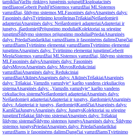
tarpikliai
Varžtų rinkinys jungėmis sujungti
Eksploatacinės
medžiagos
Geberit PushFit
Sistemos vamzdžiai ML
Sistemos
vamzdžiai, šildymo sistemos ML
Fasoninės dalys
Atsarginės dalys:
Fasoninės dalys
Tvirtinimo kronšteinas
Trišakiai
Neišardomieji
adapteriai
Atsarginės dalys: Neišardomieji adapteriai
Adapteriai ir
jungtys, išardomieji
Prijungimo moduliai
Kolektoriai su sriegine
jungtimi
Šildymo sistemos prijungimo moduliai
Priedai
Atsarginės
dalys: Priedai
Sandarikliai vamzdžiams ir fasoninėms dalims
Dangčiai
vamzdžiams
Tvirtinimo elementai vamzdžiams
Tvirtinimo elementai
jungtims
Atsarginės dalys: Tvirtinimo elementai jungtims
Geberit
Mepla
Sistemos vamzdžiai ML
Sistemos vamzdžiai, šildymo sistemos
ML
Fasoninės dalys
Atsarginės dalys: Fasoninės
dalys
Movos
Atsarginės dalys: Movos
Redukciniai
vamzdžiai
Atsarginės dalys: Redukciniai
vamzdžiai
Alkūnės
Atsarginės dalys: Alkūnės
Trišakiai
Atsarginės
dalys: Trišakiai
„Vamzdis vamzdyje“ karšto vandens cirkuliacijos
sistema
Atsarginės dalys: „Vamzdis vamzdyje“ karšto vandens
cirkuliacijos sistema
Neišardomieji adapteriai
Atsarginės dalys:
Neišardomieji adapteriai
Adapteriai ir jungtys, išardomieji
Atsarginės
dalys: Adapteriai ir jungtys, išardomieji
Kamščiai
Atsarginės dalys:
Kamščiai
Jungtys
Atsarginės dalys: Jungtys
Kolektoriai su sriegine
jungtimi
Trišakiai šildymo sistemai
Atsarginės dalys: Trišakiai
šildymo sistemai
Šildymo sistemos jungtys
Atsarginės dalys: Šildymo
sistemos jungtys
Priedai
Atsarginės dalys: Priedai
Sandarikliai
vamzdžiams ir fasoninėms dalims
Dangčiai vamzdžiams
Tvirtinimo