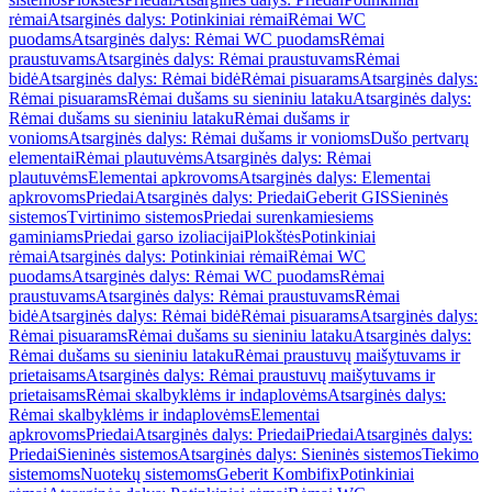
rėmai
Atsarginės dalys: Potinkiniai rėmai
Rėmai WC
puodams
Atsarginės dalys: Rėmai WC puodams
Rėmai
praustuvams
Atsarginės dalys: Rėmai praustuvams
Rėmai
bidė
Atsarginės dalys: Rėmai bidė
Rėmai pisuarams
Atsarginės dalys:
Rėmai pisuarams
Rėmai dušams su sieniniu lataku
Atsarginės dalys:
Rėmai dušams su sieniniu lataku
Rėmai dušams ir
vonioms
Atsarginės dalys: Rėmai dušams ir vonioms
Dušo pertvarų
elementai
Rėmai plautuvėms
Atsarginės dalys: Rėmai
plautuvėms
Elementai apkrovoms
Atsarginės dalys: Elementai
apkrovoms
Priedai
Atsarginės dalys: Priedai
Geberit GIS
Sieninės
sistemos
Tvirtinimo sistemos
Priedai surenkamiesiems
gaminiams
Priedai garso izoliacijai
Plokštės
Potinkiniai
rėmai
Atsarginės dalys: Potinkiniai rėmai
Rėmai WC
puodams
Atsarginės dalys: Rėmai WC puodams
Rėmai
praustuvams
Atsarginės dalys: Rėmai praustuvams
Rėmai
bidė
Atsarginės dalys: Rėmai bidė
Rėmai pisuarams
Atsarginės dalys:
Rėmai pisuarams
Rėmai dušams su sieniniu lataku
Atsarginės dalys:
Rėmai dušams su sieniniu lataku
Rėmai praustuvų maišytuvams ir
prietaisams
Atsarginės dalys: Rėmai praustuvų maišytuvams ir
prietaisams
Rėmai skalbyklėms ir indaplovėms
Atsarginės dalys:
Rėmai skalbyklėms ir indaplovėms
Elementai
apkrovoms
Priedai
Atsarginės dalys: Priedai
Priedai
Atsarginės dalys:
Priedai
Sieninės sistemos
Atsarginės dalys: Sieninės sistemos
Tiekimo
sistemoms
Nuotekų sistemoms
Geberit Kombifix
Potinkiniai