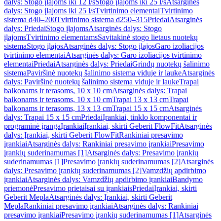
dalys: Stogo įlajoms iki 12 l/s
Stogo įlajoms iki 25 l/s
Atsarginės
dalys: Stogo įlajoms iki 25 l/s
Tvirtinimo elementai
Tvirtinimo
sistema d40–200
Tvirtinimo sistema d250–315
Priedai
Atsarginės
dalys: Priedai
Stogo įlajoms
Atsarginės dalys: Stogo
įlajoms
Tvirtinimo elementams
Savitakinė stogo lietaus nuotekų
sistema
Stogo įlajos
Atsarginės dalys: Stogo įlajos
Garo izoliacijos
tvirtinimo elementai
Atsarginės dalys: Garo izoliacijos tvirtinimo
elementai
Priedai
Atsarginės dalys: Priedai
Grindų nuotekų šalinimo
sistema
Paviršinė nuotekų šalinimo sistema viduje ir lauke
Atsarginės
dalys: Paviršinė nuotekų šalinimo sistema viduje ir lauke
Trapai
balkonams ir terasoms, 10 x 10 cm
Atsarginės dalys: Trapai
balkonams ir terasoms, 10 x 10 cm
Trapai 13 x 13 cm
Trapai
balkonams ir terasoms, 13 x 13 cm
Trapai 15 x 15 cm
Atsarginės
dalys: Trapai 15 x 15 cm
Priedai
Įrankiai, tinklo komponentai ir
programinė įranga
Įrankiai
Įrankiai, skirti Geberit FlowFit
Atsarginės
dalys: Įrankiai, skirti Geberit FlowFit
Rankiniai presavimo
įrankiai
Atsarginės dalys: Rankiniai presavimo įrankiai
Presavimo
įrankių suderinamumas [1]
Atsarginės dalys: Presavimo įrankių
suderinamumas [1]
Presavimo įrankių suderinamumas [2]
Atsarginės
dalys: Presavimo įrankių suderinamumas [2]
Vamzdžių apdirbimo
įrankiai
Atsarginės dalys: Vamzdžių apdirbimo įrankiai
Bandymo
priemonė
Presavimo prietaisai su įrankiais
Priedai
Įrankiai, skirti
Geberit Mepla
Atsarginės dalys: Įrankiai, skirti Geberit
Mepla
Rankiniai presavimo įrankiai
Atsarginės dalys: Rankiniai
presavimo įrankiai
Presavimo įrankių suderinamumas [1]
Atsarginės