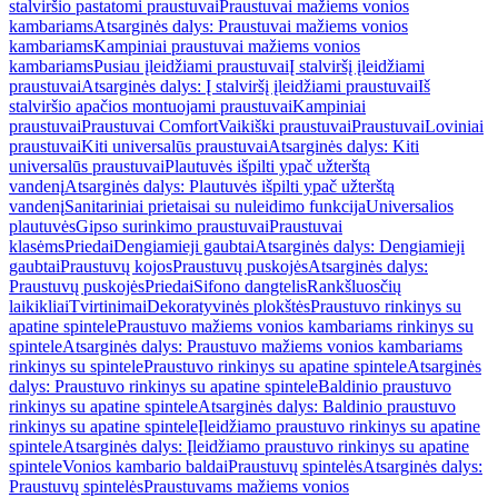
stalviršio pastatomi praustuvai
Praustuvai mažiems vonios
kambariams
Atsarginės dalys: Praustuvai mažiems vonios
kambariams
Kampiniai praustuvai mažiems vonios
kambariams
Pusiau įleidžiami praustuvai
Į stalviršį įleidžiami
praustuvai
Atsarginės dalys: Į stalviršį įleidžiami praustuvai
Iš
stalviršio apačios montuojami praustuvai
Kampiniai
praustuvai
Praustuvai Comfort
Vaikiški praustuvai
Praustuvai
Loviniai
praustuvai
Kiti universalūs praustuvai
Atsarginės dalys: Kiti
universalūs praustuvai
Plautuvės išpilti ypač užterštą
vandenį
Atsarginės dalys: Plautuvės išpilti ypač užterštą
vandenį
Sanitariniai prietaisai su nuleidimo funkcija
Universalios
plautuvės
Gipso surinkimo praustuvai
Praustuvai
klasėms
Priedai
Dengiamieji gaubtai
Atsarginės dalys: Dengiamieji
gaubtai
Praustuvų kojos
Praustuvų puskojės
Atsarginės dalys:
Praustuvų puskojės
Priedai
Sifono dangtelis
Rankšluosčių
laikikliai
Tvirtinimai
Dekoratyvinės plokštės
Praustuvo rinkinys su
apatine spintele
Praustuvo mažiems vonios kambariams rinkinys su
spintele
Atsarginės dalys: Praustuvo mažiems vonios kambariams
rinkinys su spintele
Praustuvo rinkinys su apatine spintele
Atsarginės
dalys: Praustuvo rinkinys su apatine spintele
Baldinio praustuvo
rinkinys su apatine spintele
Atsarginės dalys: Baldinio praustuvo
rinkinys su apatine spintele
Įleidžiamo praustuvo rinkinys su apatine
spintele
Atsarginės dalys: Įleidžiamo praustuvo rinkinys su apatine
spintele
Vonios kambario baldai
Praustuvų spintelės
Atsarginės dalys:
Praustuvų spintelės
Praustuvams mažiems vonios