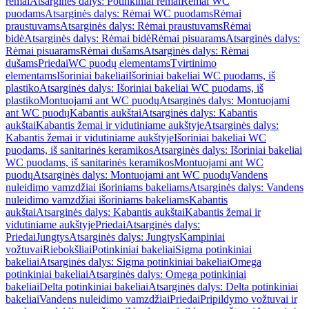
rėmai
Atsarginės dalys: Potinkiniai rėmai
Rėmai WC
puodams
Atsarginės dalys: Rėmai WC puodams
Rėmai
praustuvams
Atsarginės dalys: Rėmai praustuvams
Rėmai
bidė
Atsarginės dalys: Rėmai bidė
Rėmai pisuarams
Atsarginės dalys:
Rėmai pisuarams
Rėmai dušams
Atsarginės dalys: Rėmai
dušams
Priedai
WC puodų elementams
Tvirtinimo
elementams
Išoriniai bakeliai
Išoriniai bakeliai WC puodams, iš
plastiko
Atsarginės dalys: Išoriniai bakeliai WC puodams, iš
plastiko
Montuojami ant WC puodų
Atsarginės dalys: Montuojami
ant WC puodų
Kabantis aukštai
Atsarginės dalys: Kabantis
aukštai
Kabantis žemai ir vidutiniame aukštyje
Atsarginės dalys:
Kabantis žemai ir vidutiniame aukštyje
Išoriniai bakeliai WC
puodams, iš sanitarinės keramikos
Atsarginės dalys: Išoriniai bakeliai
WC puodams, iš sanitarinės keramikos
Montuojami ant WC
puodų
Atsarginės dalys: Montuojami ant WC puodų
Vandens
nuleidimo vamzdžiai išoriniams bakeliams
Atsarginės dalys: Vandens
nuleidimo vamzdžiai išoriniams bakeliams
Kabantis
aukštai
Atsarginės dalys: Kabantis aukštai
Kabantis žemai ir
vidutiniame aukštyje
Priedai
Atsarginės dalys:
Priedai
Jungtys
Atsarginės dalys: Jungtys
Kampiniai
vožtuvai
Riebokšliai
Potinkiniai bakeliai
Sigma potinkiniai
bakeliai
Atsarginės dalys: Sigma potinkiniai bakeliai
Omega
potinkiniai bakeliai
Atsarginės dalys: Omega potinkiniai
bakeliai
Delta potinkiniai bakeliai
Atsarginės dalys: Delta potinkiniai
bakeliai
Vandens nuleidimo vamzdžiai
Priedai
Pripildymo vožtuvai ir