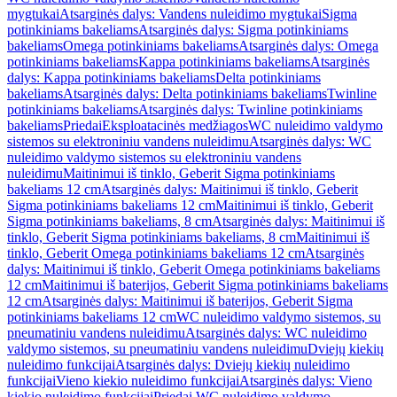
mygtukai
Atsarginės dalys: Vandens nuleidimo mygtukai
Sigma
potinkiniams bakeliams
Atsarginės dalys: Sigma potinkiniams
bakeliams
Omega potinkiniams bakeliams
Atsarginės dalys: Omega
potinkiniams bakeliams
Kappa potinkiniams bakeliams
Atsarginės
dalys: Kappa potinkiniams bakeliams
Delta potinkiniams
bakeliams
Atsarginės dalys: Delta potinkiniams bakeliams
Twinline
potinkiniams bakeliams
Atsarginės dalys: Twinline potinkiniams
bakeliams
Priedai
Eksploatacinės medžiagos
WC nuleidimo valdymo
sistemos su elektroniniu vandens nuleidimu
Atsarginės dalys: WC
nuleidimo valdymo sistemos su elektroniniu vandens
nuleidimu
Maitinimui iš tinklo, Geberit Sigma potinkiniams
bakeliams 12 cm
Atsarginės dalys: Maitinimui iš tinklo, Geberit
Sigma potinkiniams bakeliams 12 cm
Maitinimui iš tinklo, Geberit
Sigma potinkiniams bakeliams, 8 cm
Atsarginės dalys: Maitinimui iš
tinklo, Geberit Sigma potinkiniams bakeliams, 8 cm
Maitinimui iš
tinklo, Geberit Omega potinkiniams bakeliams 12 cm
Atsarginės
dalys: Maitinimui iš tinklo, Geberit Omega potinkiniams bakeliams
12 cm
Maitinimui iš baterijos, Geberit Sigma potinkiniams bakeliams
12 cm
Atsarginės dalys: Maitinimui iš baterijos, Geberit Sigma
potinkiniams bakeliams 12 cm
WC nuleidimo valdymo sistemos, su
pneumatiniu vandens nuleidimu
Atsarginės dalys: WC nuleidimo
valdymo sistemos, su pneumatiniu vandens nuleidimu
Dviejų kiekių
nuleidimo funkcijai
Atsarginės dalys: Dviejų kiekių nuleidimo
funkcijai
Vieno kiekio nuleidimo funkcijai
Atsarginės dalys: Vieno
kiekio nuleidimo funkcijai
Priedai WC nuleidimo valdymo