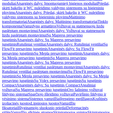
moduliai
Atsarginės dalys: Įmontuojamieji higienos moduliai
Priedai,
skirti bakelių ir WC nuleidimo valdymo sistemoms su higieniniu
plovimu
Atsarginės dalys: Priedai, skirti bakelių ir WC nuleidimo
valdymo sistemoms su higieniniu plovimu
Maitinimo
transformatoriai
Atsarginės dalys: Maitinimo transformatoriai
Tinklo
komponentai
Vamzdynų armatūros
Vožtuvai su statmenuoju lizdu
paslėptam montavimui
Atsarginės dalys: Vožtuvai su statmenuoju
lizdu paslėptam montavimui
Su Mapress presavimo
jungtimis
Atsarginės dalys: Su Mapress presavimo
jungtimis
Rutuliniai ventiliai
Atsarginės dalys: Rutuliniai ventiliai
Su
FlowFit presavimo jungtimis
Atsarginės dalys: Su FlowFit
presavimo jungtimis
Su Mepla presavimo jungtimis
Atsarginės dalys:
Su Mepla presavimo jungtimis
Su Mapress presavimo
jungtimis
Atsarginės dalys: Su Mapress presavimo
jungtimis
Rutuliniai ventiliai paslėptam montavimui
Atsarginės dalys:
Rutuliniai ventiliai paslėptam montavimui
Su FlowFit presavimo
jungtimis
Su Mepla presavimo jungtimis
Atsarginės dalys: Su Mepla
presavimo jungtimis
Su Volex presavimo jungtimis
Su jungtimis
Compact
Atsarginės dalys: Su jungtimis Compact
Atgaliniai
vožtuvai
Su Mapress presavimo jungtimis
Oro šalinimo vožtuvai
šildymo sistemai
Sparčiojo išleidimo vožtuvai
Paviršinio šildymo ir
vėsinimo sistema
Sistemos vamzdžiai
Įrengimo medžiagos
Kraštinės
izoliacinės juostos
Lipniosios juostos
Vamzdžių
fiksatoriai
Išlyginamojo sluoksnio priedai
Deformacinės
siūlės
Vamzdžio alkūnės atramos
Skirstomosios spintos
Skirstomosios