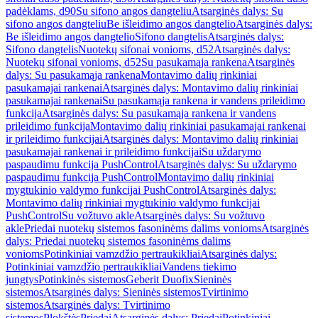
padėklams, d90
Su sifono angos dangteliu
Atsarginės dalys: Su
sifono angos dangteliu
Be išleidimo angos dangtelio
Atsarginės dalys:
Be išleidimo angos dangtelio
Sifono dangtelis
Atsarginės dalys:
Sifono dangtelis
Nuotekų sifonai vonioms, d52
Atsarginės dalys:
Nuotekų sifonai vonioms, d52
Su pasukamąja rankena
Atsarginės
dalys: Su pasukamąja rankena
Montavimo dalių rinkiniai
pasukamajai rankenai
Atsarginės dalys: Montavimo dalių rinkiniai
pasukamajai rankenai
Su pasukamąja rankena ir vandens prileidimo
funkcija
Atsarginės dalys: Su pasukamąja rankena ir vandens
prileidimo funkcija
Montavimo dalių rinkiniai pasukamajai rankenai
ir prileidimo funkcijai
Atsarginės dalys: Montavimo dalių rinkiniai
pasukamajai rankenai ir prileidimo funkcijai
Su uždarymo
paspaudimu funkcija PushControl
Atsarginės dalys: Su uždarymo
paspaudimu funkcija PushControl
Montavimo dalių rinkiniai
mygtukinio valdymo funkcijai PushControl
Atsarginės dalys:
Montavimo dalių rinkiniai mygtukinio valdymo funkcijai
PushControl
Su vožtuvo akle
Atsarginės dalys: Su vožtuvo
akle
Priedai nuotekų sistemos fasoninėms dalims vonioms
Atsarginės
dalys: Priedai nuotekų sistemos fasoninėms dalims
vonioms
Potinkiniai vamzdžio pertraukikliai
Atsarginės dalys:
Potinkiniai vamzdžio pertraukikliai
Vandens tiekimo
jungtys
Potinkinės sistemos
Geberit Duofix
Sieninės
sistemos
Atsarginės dalys: Sieninės sistemos
Tvirtinimo
sistemos
Atsarginės dalys: Tvirtinimo
sistemos
Plokštės
Priedai
Atsarginės dalys: Priedai
Potinkiniai