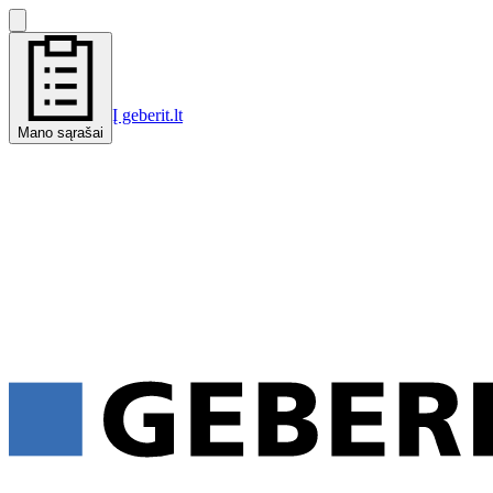
Į geberit.lt
Mano sąrašai