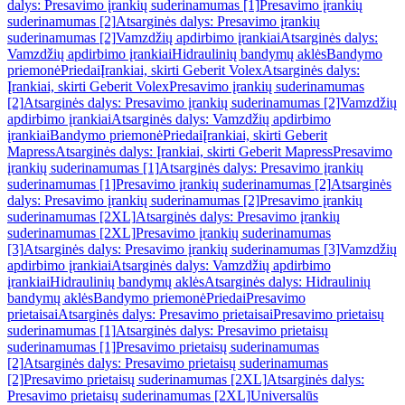
dalys: Presavimo įrankių suderinamumas [1]
Presavimo įrankių
suderinamumas [2]
Atsarginės dalys: Presavimo įrankių
suderinamumas [2]
Vamzdžių apdirbimo įrankiai
Atsarginės dalys:
Vamzdžių apdirbimo įrankiai
Hidraulinių bandymų aklės
Bandymo
priemonė
Priedai
Įrankiai, skirti Geberit Volex
Atsarginės dalys:
Įrankiai, skirti Geberit Volex
Presavimo įrankių suderinamumas
[2]
Atsarginės dalys: Presavimo įrankių suderinamumas [2]
Vamzdžių
apdirbimo įrankiai
Atsarginės dalys: Vamzdžių apdirbimo
įrankiai
Bandymo priemonė
Priedai
Įrankiai, skirti Geberit
Mapress
Atsarginės dalys: Įrankiai, skirti Geberit Mapress
Presavimo
įrankių suderinamumas [1]
Atsarginės dalys: Presavimo įrankių
suderinamumas [1]
Presavimo įrankių suderinamumas [2]
Atsarginės
dalys: Presavimo įrankių suderinamumas [2]
Presavimo įrankių
suderinamumas [2XL]
Atsarginės dalys: Presavimo įrankių
suderinamumas [2XL]
Presavimo įrankių suderinamumas
[3]
Atsarginės dalys: Presavimo įrankių suderinamumas [3]
Vamzdžių
apdirbimo įrankiai
Atsarginės dalys: Vamzdžių apdirbimo
įrankiai
Hidraulinių bandymų aklės
Atsarginės dalys: Hidraulinių
bandymų aklės
Bandymo priemonė
Priedai
Presavimo
prietaisai
Atsarginės dalys: Presavimo prietaisai
Presavimo prietaisų
suderinamumas [1]
Atsarginės dalys: Presavimo prietaisų
suderinamumas [1]
Presavimo prietaisų suderinamumas
[2]
Atsarginės dalys: Presavimo prietaisų suderinamumas
[2]
Presavimo prietaisų suderinamumas [2XL]
Atsarginės dalys:
Presavimo prietaisų suderinamumas [2XL]
Universalūs