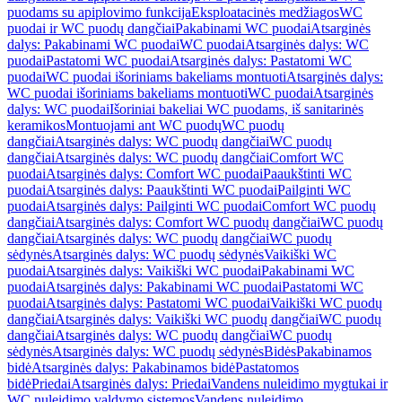
puodams su apiplovimo funkcija
Eksploatacinės medžiagos
WC
puodai ir WC puodų dangčiai
Pakabinami WC puodai
Atsarginės
dalys: Pakabinami WC puodai
WC puodai
Atsarginės dalys: WC
puodai
Pastatomi WC puodai
Atsarginės dalys: Pastatomi WC
puodai
WC puodai išoriniams bakeliams montuoti
Atsarginės dalys:
WC puodai išoriniams bakeliams montuoti
WC puodai
Atsarginės
dalys: WC puodai
Išoriniai bakeliai WC puodams, iš sanitarinės
keramikos
Montuojami ant WC puodų
WC puodų
dangčiai
Atsarginės dalys: WC puodų dangčiai
WC puodų
dangčiai
Atsarginės dalys: WC puodų dangčiai
Comfort WC
puodai
Atsarginės dalys: Comfort WC puodai
Paaukštinti WC
puodai
Atsarginės dalys: Paaukštinti WC puodai
Pailginti WC
puodai
Atsarginės dalys: Pailginti WC puodai
Comfort WC puodų
dangčiai
Atsarginės dalys: Comfort WC puodų dangčiai
WC puodų
dangčiai
Atsarginės dalys: WC puodų dangčiai
WC puodų
sėdynės
Atsarginės dalys: WC puodų sėdynės
Vaikiški WC
puodai
Atsarginės dalys: Vaikiški WC puodai
Pakabinami WC
puodai
Atsarginės dalys: Pakabinami WC puodai
Pastatomi WC
puodai
Atsarginės dalys: Pastatomi WC puodai
Vaikiški WC puodų
dangčiai
Atsarginės dalys: Vaikiški WC puodų dangčiai
WC puodų
dangčiai
Atsarginės dalys: WC puodų dangčiai
WC puodų
sėdynės
Atsarginės dalys: WC puodų sėdynės
Bidės
Pakabinamos
bidė
Atsarginės dalys: Pakabinamos bidė
Pastatomos
bidė
Priedai
Atsarginės dalys: Priedai
Vandens nuleidimo mygtukai ir
WC nuleidimo valdymo sistemos
Vandens nuleidimo