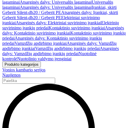
lagaminai
Atsarginės dalys: Universalūs lagaminai
Universalūs
lagaminai
Atsarginės dalys: Universalūs lagaminai
Įrankiai, skirti
Geberit Silent-db20 / Geberit PE
Atsarginės dalys: Įrankiai, skirti
Geberit Silent-db20 / Geberit PE
Elektriniai suvirinimo
įrankiai
Atsarginės dalys: Elektriniai suvirinimo įrankiai
Elektrinių
suvirinimo įrankių priedai
Kontaktinio suvirinimo įrankiai
Atsarginės
dalys: Kontaktinio suvirinimo įrankiai
Kontaktinio suvirinimo įrankių
priedai
Atsarginės dalys: Kontaktinio suvirinimo įrankių
priedai
Vamzdžių apdirbimo įrankiai
Atsarginės dalys: Vamzdžių
apdirbimo įrankiai
Vamzdžių apdirbimo įrankių priedai
Atsarginės
dalys: Vamzdžių apdirbimo įrankių priedai
Nuotolinė
kontrolė
Nuotolinio valdymo įrenginiai
Produkto kategorijos
Vonios kambario serijos
Naujienos