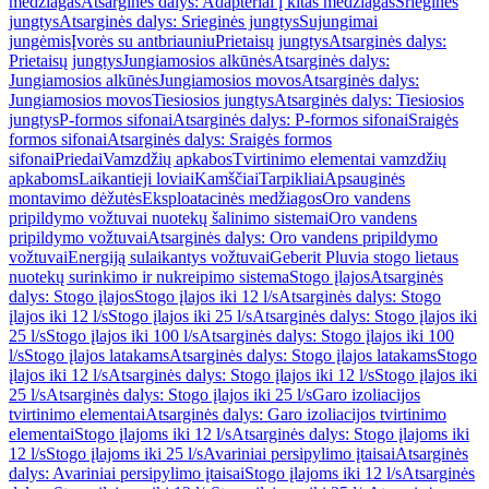
medžiagas
Atsarginės dalys: Adapteriai į kitas medžiagas
Srieginės
jungtys
Atsarginės dalys: Srieginės jungtys
Sujungimai
jungėmis
Įvorės su antbriauniu
Prietaisų jungtys
Atsarginės dalys:
Prietaisų jungtys
Jungiamosios alkūnės
Atsarginės dalys:
Jungiamosios alkūnės
Jungiamosios movos
Atsarginės dalys:
Jungiamosios movos
Tiesiosios jungtys
Atsarginės dalys: Tiesiosios
jungtys
P-formos sifonai
Atsarginės dalys: P-formos sifonai
Sraigės
formos sifonai
Atsarginės dalys: Sraigės formos
sifonai
Priedai
Vamzdžių apkabos
Tvirtinimo elementai vamzdžių
apkaboms
Laikantieji loviai
Kamščiai
Tarpikliai
Apsauginės
montavimo dėžutės
Eksploatacinės medžiagos
Oro vandens
pripildymo vožtuvai nuotekų šalinimo sistemai
Oro vandens
pripildymo vožtuvai
Atsarginės dalys: Oro vandens pripildymo
vožtuvai
Energiją sulaikantys vožtuvai
Geberit Pluvia stogo lietaus
nuotekų surinkimo ir nukreipimo sistema
Stogo įlajos
Atsarginės
dalys: Stogo įlajos
Stogo įlajos iki 12 l/s
Atsarginės dalys: Stogo
įlajos iki 12 l/s
Stogo įlajos iki 25 l/s
Atsarginės dalys: Stogo įlajos iki
25 l/s
Stogo įlajos iki 100 l/s
Atsarginės dalys: Stogo įlajos iki 100
l/s
Stogo įlajos latakams
Atsarginės dalys: Stogo įlajos latakams
Stogo
įlajos iki 12 l/s
Atsarginės dalys: Stogo įlajos iki 12 l/s
Stogo įlajos iki
25 l/s
Atsarginės dalys: Stogo įlajos iki 25 l/s
Garo izoliacijos
tvirtinimo elementai
Atsarginės dalys: Garo izoliacijos tvirtinimo
elementai
Stogo įlajoms iki 12 l/s
Atsarginės dalys: Stogo įlajoms iki
12 l/s
Stogo įlajoms iki 25 l/s
Avariniai persipylimo įtaisai
Atsarginės
dalys: Avariniai persipylimo įtaisai
Stogo įlajoms iki 12 l/s
Atsarginės