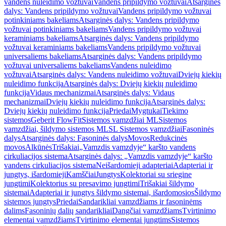
vandens nuleidimo vožtuvai
Vandens pripildymo vožtuvai
Atsarginės
dalys: Vandens pripildymo vožtuvai
Vandens pripildymo vožtuvai
potinkiniams bakeliams
Atsarginės dalys: Vandens pripildymo
vožtuvai potinkiniams bakeliams
Vandens pripildymo vožtuvai
keraminiams bakeliams
Atsarginės dalys: Vandens pripildymo
vožtuvai keraminiams bakeliams
Vandens pripildymo vožtuvai
universaliems bakeliams
Atsarginės dalys: Vandens pripildymo
vožtuvai universaliems bakeliams
Vandens nuleidimo
vožtuvai
Atsarginės dalys: Vandens nuleidimo vožtuvai
Dviejų kiekių
nuleidimo funkcija
Atsarginės dalys: Dviejų kiekių nuleidimo
funkcija
Vidaus mechanizmai
Atsarginės dalys: Vidaus
mechanizmai
Dviejų kiekių nuleidimo funkcija
Atsarginės dalys:
Dviejų kiekių nuleidimo funkcija
Priedai
Mygtukai
Tiekimo
sistemos
Geberit FlowFit
Sistemos vamzdžiai ML
Sistemos
vamzdžiai, šildymo sistemos ML
SL Sistemos vamzdžiai
Fasoninės
dalys
Atsarginės dalys: Fasoninės dalys
Movos
Redukcinės
movos
Alkūnės
Trišakiai
„Vamzdis vamzdyje“ karšto vandens
cirkuliacijos sistema
Atsarginės dalys: „Vamzdis vamzdyje“ karšto
vandens cirkuliacijos sistema
Neišardomieji adapteriai
Adapteriai ir
jungtys, išardomieji
Kamščiai
Jungtys
Kolektoriai su sriegine
jungtimi
Kolektorius su presavimo jungtimi
Trišakiai šildymo
sistemai
Adapteriai ir jungtys šildymo sistemai, išardomosios
Šildymo
sistemos jungtys
Priedai
Sandarikliai vamzdžiams ir fasoninėms
dalims
Fasoninių dalių sandarikliai
Dangčiai vamzdžiams
Tvirtinimo
elementai vamzdžiams
Tvirtinimo elementai jungtims
Sistemos