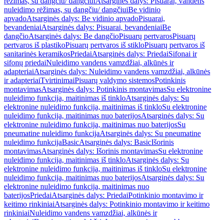
rėžimas, su dangčiu/ dangčiui
Atsarginės dalys: Pisuarai, vandens
nuleidimo rėžimas, su dangčiu/ dangčiui
Be vidinio
apvado
Atsarginės dalys: Be vidinio apvado
Pisuarai,
bevandeniai
Atsarginės dalys: Pisuarai, bevandeniai
Be
dangčio
Atsarginės dalys: Be dangčio
Pisuarų pertvaros
Pisuarų
pertvaros iš plastiko
Pisuarų pertvaros iš stiklo
Pisuarų pertvaros iš
sanitarinės keramikos
Priedai
Atsarginės dalys: Priedai
Sifonai ir
sifonų priedai
Nuleidimo vandens vamzdžiai, alkūnės ir
adapteriai
Atsarginės dalys: Nuleidimo vandens vamzdžiai, alkūnės
ir adapteriai
Tvirtinimai
Pisuarų valdymo sistemos
Potinkinis
montavimas
Atsarginės dalys: Potinkinis montavimas
Su elektronine
nuleidimo funkcija, maitinimas iš tinklo
Atsarginės dalys: Su
elektronine nuleidimo funkcija, maitinimas iš tinklo
Su elektronine
nuleidimo funkcija, maitinimas nuo baterijos
Atsarginės dalys: Su
elektronine nuleidimo funkcija, maitinimas nuo baterijos
Su
pneumatine nuleidimo funkcija
Atsarginės dalys: Su pneumatine
nuleidimo funkcija
Basic
Atsarginės dalys: Basic
Išorinis
montavimas
Atsarginės dalys: Išorinis montavimas
Su elektronine
nuleidimo funkcija, maitinimas iš tinklo
Atsarginės dalys: Su
elektronine nuleidimo funkcija, maitinimas iš tinklo
Su elektronine
nuleidimo funkcija, maitinimas nuo baterijos
Atsarginės dalys: Su
elektronine nuleidimo funkcija, maitinimas nuo
baterijos
Priedai
Atsarginės dalys: Priedai
Potinkinio montavimo ir
keitimo rinkiniai
Atsarginės dalys: Potinkinio montavimo ir keitimo
rinkiniai
Nuleidimo vandens vamzdžiai, alkūnės ir