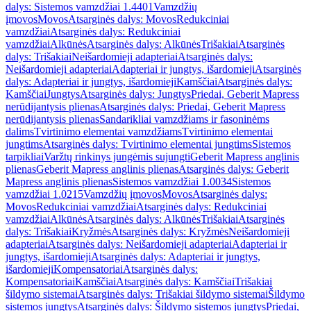
dalys: Sistemos vamzdžiai 1.4401
Vamzdžių
įmovos
Movos
Atsarginės dalys: Movos
Redukciniai
vamzdžiai
Atsarginės dalys: Redukciniai
vamzdžiai
Alkūnės
Atsarginės dalys: Alkūnės
Trišakiai
Atsarginės
dalys: Trišakiai
Neišardomieji adapteriai
Atsarginės dalys:
Neišardomieji adapteriai
Adapteriai ir jungtys, išardomieji
Atsarginės
dalys: Adapteriai ir jungtys, išardomieji
Kamščiai
Atsarginės dalys:
Kamščiai
Jungtys
Atsarginės dalys: Jungtys
Priedai, Geberit Mapress
nerūdijantysis plienas
Atsarginės dalys: Priedai, Geberit Mapress
nerūdijantysis plienas
Sandarikliai vamzdžiams ir fasoninėms
dalims
Tvirtinimo elementai vamzdžiams
Tvirtinimo elementai
jungtims
Atsarginės dalys: Tvirtinimo elementai jungtims
Sistemos
tarpikliai
Varžtų rinkinys jungėmis sujungti
Geberit Mapress anglinis
plienas
Geberit Mapress anglinis plienas
Atsarginės dalys: Geberit
Mapress anglinis plienas
Sistemos vamzdžiai 1.0034
Sistemos
vamzdžiai 1.0215
Vamzdžių įmovos
Movos
Atsarginės dalys:
Movos
Redukciniai vamzdžiai
Atsarginės dalys: Redukciniai
vamzdžiai
Alkūnės
Atsarginės dalys: Alkūnės
Trišakiai
Atsarginės
dalys: Trišakiai
Kryžmės
Atsarginės dalys: Kryžmės
Neišardomieji
adapteriai
Atsarginės dalys: Neišardomieji adapteriai
Adapteriai ir
jungtys, išardomieji
Atsarginės dalys: Adapteriai ir jungtys,
išardomieji
Kompensatoriai
Atsarginės dalys:
Kompensatoriai
Kamščiai
Atsarginės dalys: Kamščiai
Trišakiai
šildymo sistemai
Atsarginės dalys: Trišakiai šildymo sistemai
Šildymo
sistemos jungtys
Atsarginės dalys: Šildymo sistemos jungtys
Priedai,