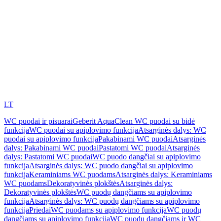
LT
WC puodai ir pisuarai
Geberit AquaClean WC puodai su bidė
funkcija
WC puodai su apiplovimo funkcija
Atsarginės dalys: WC
puodai su apiplovimo funkcija
Pakabinami WC puodai
Atsarginės
dalys: Pakabinami WC puodai
Pastatomi WC puodai
Atsarginės
dalys: Pastatomi WC puodai
WC puodo dangčiai su apiplovimo
funkcija
Atsarginės dalys: WC puodo dangčiai su apiplovimo
funkcija
Keraminiams WC puodams
Atsarginės dalys: Keraminiams
WC puodams
Dekoratyvinės plokštės
Atsarginės dalys:
Dekoratyvinės plokštės
WC puodų dangčiams su apiplovimo
funkcija
Atsarginės dalys: WC puodų dangčiams su apiplovimo
funkcija
Priedai
WC puodams su apiplovimo funkcija
WC puodų
dangčiams su apiplovimo funkcija
WC puodų dangčiams ir WC