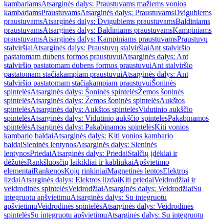
kambariams
Atsarginės dalys: Praustuvams mažiems vonios
kambariams
Praustuvams
Atsarginės dalys: Praustuvams
Dvigubiems
praustuvams
Atsarginės dalys: Dvigubiems praustuvams
Baldiniams
praustuvams
Atsarginės dalys: Baldiniams praustuvams
Kampiniams
praustuvams
Atsarginės dalys: Kampiniams praustuvams
Praustuvų
stalviršiai
Atsarginės dalys: Praustuvų stalviršiai
Ant stalviršio
pastatomam dubens formos praustuvui
Atsarginės dalys: Ant
stalviršio pastatomam dubens formos praustuvui
Ant stalviršio
pastatomam stačiakampiam praustuvui
Atsarginės dalys: Ant
stalviršio pastatomam stačiakampiam praustuvui
Šoninės
spintelės
Atsarginės dalys: Šoninės spintelės
Žemos šoninės
spintelės
Atsarginės dalys: Žemos šoninės spintelės
Aukštos
spintelės
Atsarginės dalys: Aukštos spintelės
Vidutinio aukščio
spintelės
Atsarginės dalys: Vidutinio aukščio spintelės
Pakabinamos
spintelės
Atsarginės dalys: Pakabinamos spintelės
Kiti vonios
kambario baldai
Atsarginės dalys: Kiti vonios kambario
baldai
Sieninės lentynos
Atsarginės dalys: Sieninės
lentynos
Priedai
Atsarginės dalys: Priedai
Stalčių įdėklai ir
dėžutės
Rankšluosčių laikikliai ir kabliukai
Apšvietimo
elementai
Rankenos
Kojų rinkiniai
Magnetinės lentos
Elektros
lizdai
Atsarginės dalys: Elektros lizdai
Kiti priedai
Veidrodžiai ir
veidrodinės spintelės
Veidrodžiai
Atsarginės dalys: Veidrodžiai
Su
integruotu apšvietimu
Atsarginės dalys: Su integruotu
apšvietimu
Veidrodinės spintelės
Atsarginės dalys: Veidrodinės
spintelės
Su integruotu apšvietimu
Atsarginės dalys: Su integruotu