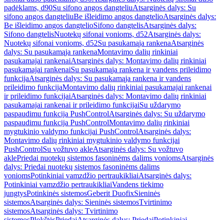
padėklams, d90
Su sifono angos dangteliu
Atsarginės dalys: Su
sifono angos dangteliu
Be išleidimo angos dangtelio
Atsarginės dalys:
Be išleidimo angos dangtelio
Sifono dangtelis
Atsarginės dalys:
Sifono dangtelis
Nuotekų sifonai vonioms, d52
Atsarginės dalys:
Nuotekų sifonai vonioms, d52
Su pasukamąja rankena
Atsarginės
dalys: Su pasukamąja rankena
Montavimo dalių rinkiniai
pasukamajai rankenai
Atsarginės dalys: Montavimo dalių rinkiniai
pasukamajai rankenai
Su pasukamąja rankena ir vandens prileidimo
funkcija
Atsarginės dalys: Su pasukamąja rankena ir vandens
prileidimo funkcija
Montavimo dalių rinkiniai pasukamajai rankenai
ir prileidimo funkcijai
Atsarginės dalys: Montavimo dalių rinkiniai
pasukamajai rankenai ir prileidimo funkcijai
Su uždarymo
paspaudimu funkcija PushControl
Atsarginės dalys: Su uždarymo
paspaudimu funkcija PushControl
Montavimo dalių rinkiniai
mygtukinio valdymo funkcijai PushControl
Atsarginės dalys:
Montavimo dalių rinkiniai mygtukinio valdymo funkcijai
PushControl
Su vožtuvo akle
Atsarginės dalys: Su vožtuvo
akle
Priedai nuotekų sistemos fasoninėms dalims vonioms
Atsarginės
dalys: Priedai nuotekų sistemos fasoninėms dalims
vonioms
Potinkiniai vamzdžio pertraukikliai
Atsarginės dalys:
Potinkiniai vamzdžio pertraukikliai
Vandens tiekimo
jungtys
Potinkinės sistemos
Geberit Duofix
Sieninės
sistemos
Atsarginės dalys: Sieninės sistemos
Tvirtinimo
sistemos
Atsarginės dalys: Tvirtinimo
sistemos
Plokštės
Priedai
Atsarginės dalys: Priedai
Potinkiniai