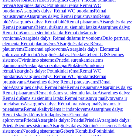
rėmai
Atsarginės dalys: Potinkiniai rėmai
Rėmai WC
puodams
Atsarginės dalys: Rėmai WC puodams
Rėmai
praustuvams
Atsarginės dalys: Rėmai praustuvams
Rėmai
bidė
Atsarginės dalys: Rėmai bidė
Rėmai pisuarams
Atsarginės dalys:
Rėmai pisuarams
Rėmai dušams su sieniniu lataku
Atsarginės dalys:
Rėmai dušams su sieniniu lataku
Rėmai dušams ir
vonioms
Atsarginės dalys: Rėmai dušams ir vonioms
Dušo pertvarų
elementai
Rėmai plautuvėms
Atsarginės dalys: Rėmai
plautuvėms
Elementai apkrovoms
Atsarginės dalys: Elementai
apkrovoms
Priedai
Atsarginės dalys: Priedai
Geberit GIS
Sieninės
sistemos
Tvirtinimo sistemos
Priedai surenkamiesiems
gaminiams
Priedai garso izoliacijai
Plokštės
Potinkiniai
rėmai
Atsarginės dalys: Potinkiniai rėmai
Rėmai WC
puodams
Atsarginės dalys: Rėmai WC puodams
Rėmai
praustuvams
Atsarginės dalys: Rėmai praustuvams
Rėmai
bidė
Atsarginės dalys: Rėmai bidė
Rėmai pisuarams
Atsarginės dalys:
Rėmai pisuarams
Rėmai dušams su sieniniu lataku
Atsarginės dalys:
Rėmai dušams su sieniniu lataku
Rėmai praustuvų maišytuvams ir
prietaisams
Atsarginės dalys: Rėmai praustuvų maišytuvams ir
prietaisams
Rėmai skalbyklėms ir indaplovėms
Atsarginės dalys:
Rėmai skalbyklėms ir indaplovėms
Elementai
apkrovoms
Priedai
Atsarginės dalys: Priedai
Priedai
Atsarginės dalys:
Priedai
Sieninės sistemos
Atsarginės dalys: Sieninės sistemos
Tiekimo
sistemoms
Nuotekų sistemoms
Geberit Kombifix
Potinkiniai