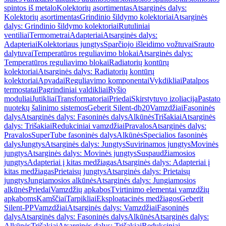
spintos iš metalo
Kolektorių asortimentas
Atsarginės dalys:
Kolektorių asortimentas
Grindinio šildymo kolektoriai
Atsarginės
dalys: Grindinio šildymo kolektoriai
Rutuliniai
ventiliai
Termometrai
Adapteriai
Atsarginės dalys:
Adapteriai
Kolektoriaus jungtys
Sparčiojo išleidimo vožtuvai
Srauto
dalytuvai
Temperatūros reguliavimo blokai
Atsarginės dalys:
Temperatūros reguliavimo blokai
Radiatorių kontūrų
kolektoriai
Atsarginės dalys: Radiatorių kontūrų
kolektoriai
Apvadai
Reguliavimo komponentai
Vykdikliai
Patalpos
termostatai
Pagrindiniai valdikliai
Ryšio
moduliai
Jutikliai
Transformatoriai
Priedai
Skirstytuvo izoliacija
Pastato
nuotekų šalinimo sistemos
Geberit Silent-db20
Vamzdžiai
Fasoninės
dalys
Atsarginės dalys: Fasoninės dalys
Alkūnės
Trišakiai
Atsarginės
dalys: Trišakiai
Redukciniai vamzdžiai
Pravalos
Atsarginės dalys:
Pravalos
SuperTube fasoninės dalys
Alkūnės
Specialios fasoninės
dalys
Jungtys
Atsarginės dalys: Jungtys
Suvirinamos jungtys
Movinės
jungtys
Atsarginės dalys: Movinės jungtys
Suspaudžiamosios
jungtys
Adapteriai į kitas medžiagas
Atsarginės dalys: Adapteriai į
kitas medžiagas
Prietaisų jungtys
Atsarginės dalys: Prietaisų
jungtys
Jungiamosios alkūnės
Atsarginės dalys: Jungiamosios
alkūnės
Priedai
Vamzdžių apkabos
Tvirtinimo elementai vamzdžių
apkaboms
Kamščiai
Tarpikliai
Eksploatacinės medžiagos
Geberit
Silent-PP
Vamzdžiai
Atsarginės dalys: Vamzdžiai
Fasoninės
dalys
Atsarginės dalys: Fasoninės dalys
Alkūnės
Atsarginės dalys:
Alkūnės
Trišakiai
Atsarginės dalys: Trišakiai
Redukciniai