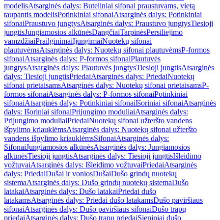
modelis
Atsarginės dalys: Buteliniai sifonai praustuvams, vietą
taupantis modelis
Potinkiniai sifonai
Atsarginės dalys: Potinkiniai
sifonai
Praustuvo jungtys
Atsarginės dalys: Praustuvo jungtys
Tiesioji
jungtis
Jungiamosios alkūnės
Dangčiai
Tarpinės
Persiliejimo
vamzdžiai
Prailginimai
Įjungimai
Nuotekų sifonai
plautuvėms
Atsarginės dalys: Nuotekų sifonai plautuvėms
P-formos
sifonai
Atsarginės dalys: P-formos sifonai
Plautuvės
jungtys
Atsarginės dalys: Plautuvės jungtys
Tiesioji jungtis
Atsarginės
dalys: Tiesioji jungtis
Priedai
Atsarginės dalys: Priedai
Nuotekų
sifonai prietaisams
Atsarginės dalys: Nuotekų sifonai prietaisams
P-
formos sifonai
Atsarginės dalys: P-formos sifonai
Potinkiniai
sifonai
Atsarginės dalys: Potinkiniai sifonai
Išoriniai sifonai
Atsarginės
dalys: Išoriniai sifonai
Prijungimo moduliai
Atsarginės dalys:
Prijungimo moduliai
Priedai
Nuotekų sifonai užteršto vandens
išpylimo kriauklėms
Atsarginės dalys: Nuotekų sifonai užteršto
vandens išpylimo kriauklėms
Sifonai
Atsarginės dalys:
Sifonai
Jungiamosios alkūnės
Atsarginės dalys: Jungiamosios
alkūnės
Tiesioji jungtis
Atsarginės dalys: Tiesioji jungtis
Išleidimo
vožtuvai
Atsarginės dalys: Išleidimo vožtuvai
Priedai
Atsarginės
dalys: Priedai
Dušai ir vonios
Dušai
Dušo grindų nuotekų
sistema
Atsarginės dalys: Dušo grindų nuotekų sistema
Dušo
latakai
Atsarginės dalys: Dušo latakai
Priedai dušo
latakams
Atsarginės dalys: Priedai dušo latakams
Dušo paviršiaus
sifonai
Atsarginės dalys: Dušo paviršiaus sifonai
Dušo trapų
priedai
Atsarginės dalys: Dušo trapų priedai
Sieniniai dušo