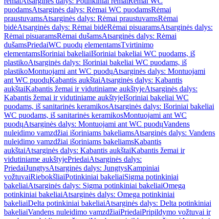
rėmai
Atsarginės dalys: Potinkiniai rėmai
Rėmai WC
puodams
Atsarginės dalys: Rėmai WC puodams
Rėmai
praustuvams
Atsarginės dalys: Rėmai praustuvams
Rėmai
bidė
Atsarginės dalys: Rėmai bidė
Rėmai pisuarams
Atsarginės dalys:
Rėmai pisuarams
Rėmai dušams
Atsarginės dalys: Rėmai
dušams
Priedai
WC puodų elementams
Tvirtinimo
elementams
Išoriniai bakeliai
Išoriniai bakeliai WC puodams, iš
plastiko
Atsarginės dalys: Išoriniai bakeliai WC puodams, iš
plastiko
Montuojami ant WC puodų
Atsarginės dalys: Montuojami
ant WC puodų
Kabantis aukštai
Atsarginės dalys: Kabantis
aukštai
Kabantis žemai ir vidutiniame aukštyje
Atsarginės dalys:
Kabantis žemai ir vidutiniame aukštyje
Išoriniai bakeliai WC
puodams, iš sanitarinės keramikos
Atsarginės dalys: Išoriniai bakeliai
WC puodams, iš sanitarinės keramikos
Montuojami ant WC
puodų
Atsarginės dalys: Montuojami ant WC puodų
Vandens
nuleidimo vamzdžiai išoriniams bakeliams
Atsarginės dalys: Vandens
nuleidimo vamzdžiai išoriniams bakeliams
Kabantis
aukštai
Atsarginės dalys: Kabantis aukštai
Kabantis žemai ir
vidutiniame aukštyje
Priedai
Atsarginės dalys:
Priedai
Jungtys
Atsarginės dalys: Jungtys
Kampiniai
vožtuvai
Riebokšliai
Potinkiniai bakeliai
Sigma potinkiniai
bakeliai
Atsarginės dalys: Sigma potinkiniai bakeliai
Omega
potinkiniai bakeliai
Atsarginės dalys: Omega potinkiniai
bakeliai
Delta potinkiniai bakeliai
Atsarginės dalys: Delta potinkiniai
bakeliai
Vandens nuleidimo vamzdžiai
Priedai
Pripildymo vožtuvai ir