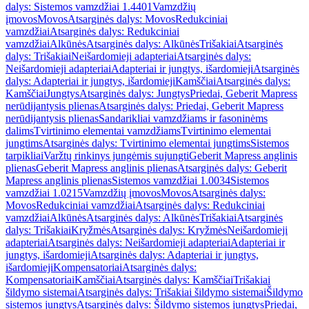
dalys: Sistemos vamzdžiai 1.4401
Vamzdžių
įmovos
Movos
Atsarginės dalys: Movos
Redukciniai
vamzdžiai
Atsarginės dalys: Redukciniai
vamzdžiai
Alkūnės
Atsarginės dalys: Alkūnės
Trišakiai
Atsarginės
dalys: Trišakiai
Neišardomieji adapteriai
Atsarginės dalys:
Neišardomieji adapteriai
Adapteriai ir jungtys, išardomieji
Atsarginės
dalys: Adapteriai ir jungtys, išardomieji
Kamščiai
Atsarginės dalys:
Kamščiai
Jungtys
Atsarginės dalys: Jungtys
Priedai, Geberit Mapress
nerūdijantysis plienas
Atsarginės dalys: Priedai, Geberit Mapress
nerūdijantysis plienas
Sandarikliai vamzdžiams ir fasoninėms
dalims
Tvirtinimo elementai vamzdžiams
Tvirtinimo elementai
jungtims
Atsarginės dalys: Tvirtinimo elementai jungtims
Sistemos
tarpikliai
Varžtų rinkinys jungėmis sujungti
Geberit Mapress anglinis
plienas
Geberit Mapress anglinis plienas
Atsarginės dalys: Geberit
Mapress anglinis plienas
Sistemos vamzdžiai 1.0034
Sistemos
vamzdžiai 1.0215
Vamzdžių įmovos
Movos
Atsarginės dalys:
Movos
Redukciniai vamzdžiai
Atsarginės dalys: Redukciniai
vamzdžiai
Alkūnės
Atsarginės dalys: Alkūnės
Trišakiai
Atsarginės
dalys: Trišakiai
Kryžmės
Atsarginės dalys: Kryžmės
Neišardomieji
adapteriai
Atsarginės dalys: Neišardomieji adapteriai
Adapteriai ir
jungtys, išardomieji
Atsarginės dalys: Adapteriai ir jungtys,
išardomieji
Kompensatoriai
Atsarginės dalys:
Kompensatoriai
Kamščiai
Atsarginės dalys: Kamščiai
Trišakiai
šildymo sistemai
Atsarginės dalys: Trišakiai šildymo sistemai
Šildymo
sistemos jungtys
Atsarginės dalys: Šildymo sistemos jungtys
Priedai,