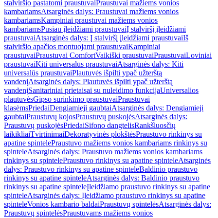
stalviršio pastatomi praustuvai
Praustuvai mažiems vonios
kambariams
Atsarginės dalys: Praustuvai mažiems vonios
kambariams
Kampiniai praustuvai mažiems vonios
kambariams
Pusiau įleidžiami praustuvai
Į stalviršį įleidžiami
praustuvai
Atsarginės dalys: Į stalviršį įleidžiami praustuvai
Iš
stalviršio apačios montuojami praustuvai
Kampiniai
praustuvai
Praustuvai Comfort
Vaikiški praustuvai
Praustuvai
Loviniai
praustuvai
Kiti universalūs praustuvai
Atsarginės dalys: Kiti
universalūs praustuvai
Plautuvės išpilti ypač užterštą
vandenį
Atsarginės dalys: Plautuvės išpilti ypač užterštą
vandenį
Sanitariniai prietaisai su nuleidimo funkcija
Universalios
plautuvės
Gipso surinkimo praustuvai
Praustuvai
klasėms
Priedai
Dengiamieji gaubtai
Atsarginės dalys: Dengiamieji
gaubtai
Praustuvų kojos
Praustuvų puskojės
Atsarginės dalys:
Praustuvų puskojės
Priedai
Sifono dangtelis
Rankšluosčių
laikikliai
Tvirtinimai
Dekoratyvinės plokštės
Praustuvo rinkinys su
apatine spintele
Praustuvo mažiems vonios kambariams rinkinys su
spintele
Atsarginės dalys: Praustuvo mažiems vonios kambariams
rinkinys su spintele
Praustuvo rinkinys su apatine spintele
Atsarginės
dalys: Praustuvo rinkinys su apatine spintele
Baldinio praustuvo
rinkinys su apatine spintele
Atsarginės dalys: Baldinio praustuvo
rinkinys su apatine spintele
Įleidžiamo praustuvo rinkinys su apatine
spintele
Atsarginės dalys: Įleidžiamo praustuvo rinkinys su apatine
spintele
Vonios kambario baldai
Praustuvų spintelės
Atsarginės dalys:
Praustuvų spintelės
Praustuvams mažiems vonios