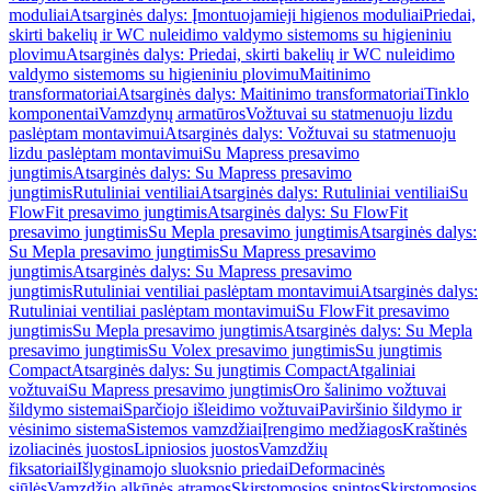
moduliai
Atsarginės dalys: Įmontuojamieji higienos moduliai
Priedai,
skirti bakelių ir WC nuleidimo valdymo sistemoms su higieniniu
plovimu
Atsarginės dalys: Priedai, skirti bakelių ir WC nuleidimo
valdymo sistemoms su higieniniu plovimu
Maitinimo
transformatoriai
Atsarginės dalys: Maitinimo transformatoriai
Tinklo
komponentai
Vamzdynų armatūros
Vožtuvai su statmenuoju lizdu
paslėptam montavimui
Atsarginės dalys: Vožtuvai su statmenuoju
lizdu paslėptam montavimui
Su Mapress presavimo
jungtimis
Atsarginės dalys: Su Mapress presavimo
jungtimis
Rutuliniai ventiliai
Atsarginės dalys: Rutuliniai ventiliai
Su
FlowFit presavimo jungtimis
Atsarginės dalys: Su FlowFit
presavimo jungtimis
Su Mepla presavimo jungtimis
Atsarginės dalys:
Su Mepla presavimo jungtimis
Su Mapress presavimo
jungtimis
Atsarginės dalys: Su Mapress presavimo
jungtimis
Rutuliniai ventiliai paslėptam montavimui
Atsarginės dalys:
Rutuliniai ventiliai paslėptam montavimui
Su FlowFit presavimo
jungtimis
Su Mepla presavimo jungtimis
Atsarginės dalys: Su Mepla
presavimo jungtimis
Su Volex presavimo jungtimis
Su jungtimis
Compact
Atsarginės dalys: Su jungtimis Compact
Atgaliniai
vožtuvai
Su Mapress presavimo jungtimis
Oro šalinimo vožtuvai
šildymo sistemai
Sparčiojo išleidimo vožtuvai
Paviršinio šildymo ir
vėsinimo sistema
Sistemos vamzdžiai
Įrengimo medžiagos
Kraštinės
izoliacinės juostos
Lipniosios juostos
Vamzdžių
fiksatoriai
Išlyginamojo sluoksnio priedai
Deformacinės
siūlės
Vamzdžio alkūnės atramos
Skirstomosios spintos
Skirstomosios