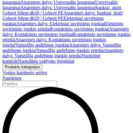
lagaminai
Atsarginės dalys: Universalūs lagaminai
Universalūs
lagaminai
Atsarginės dalys: Universalūs lagaminai
Įrankiai, skirti
Geberit Silent-db20 / Geberit PE
Atsarginės dalys: Įrankiai, skirti
Geberit Silent-db20 / Geberit PE
Elektriniai suvirinimo
įrankiai
Atsarginės dalys: Elektriniai suvirinimo įrankiai
Elektrinių
suvirinimo įrankių priedai
Kontaktinio suvirinimo įrankiai
Atsarginės
dalys: Kontaktinio suvirinimo įrankiai
Kontaktinio suvirinimo įrankių
priedai
Atsarginės dalys: Kontaktinio suvirinimo įrankių
priedai
Vamzdžių apdirbimo įrankiai
Atsarginės dalys: Vamzdžių
apdirbimo įrankiai
Vamzdžių apdirbimo įrankių priedai
Atsarginės
dalys: Vamzdžių apdirbimo įrankių priedai
Nuotolinė
kontrolė
Nuotolinio valdymo įrenginiai
Produkto kategorijos
Vonios kambario serijos
Naujienos