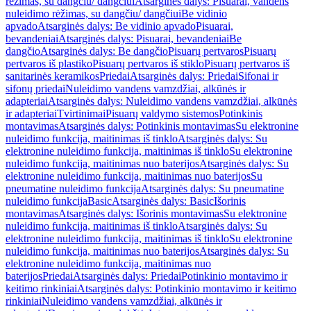
rėžimas, su dangčiu/ dangčiui
Atsarginės dalys: Pisuarai, vandens
nuleidimo rėžimas, su dangčiu/ dangčiui
Be vidinio
apvado
Atsarginės dalys: Be vidinio apvado
Pisuarai,
bevandeniai
Atsarginės dalys: Pisuarai, bevandeniai
Be
dangčio
Atsarginės dalys: Be dangčio
Pisuarų pertvaros
Pisuarų
pertvaros iš plastiko
Pisuarų pertvaros iš stiklo
Pisuarų pertvaros iš
sanitarinės keramikos
Priedai
Atsarginės dalys: Priedai
Sifonai ir
sifonų priedai
Nuleidimo vandens vamzdžiai, alkūnės ir
adapteriai
Atsarginės dalys: Nuleidimo vandens vamzdžiai, alkūnės
ir adapteriai
Tvirtinimai
Pisuarų valdymo sistemos
Potinkinis
montavimas
Atsarginės dalys: Potinkinis montavimas
Su elektronine
nuleidimo funkcija, maitinimas iš tinklo
Atsarginės dalys: Su
elektronine nuleidimo funkcija, maitinimas iš tinklo
Su elektronine
nuleidimo funkcija, maitinimas nuo baterijos
Atsarginės dalys: Su
elektronine nuleidimo funkcija, maitinimas nuo baterijos
Su
pneumatine nuleidimo funkcija
Atsarginės dalys: Su pneumatine
nuleidimo funkcija
Basic
Atsarginės dalys: Basic
Išorinis
montavimas
Atsarginės dalys: Išorinis montavimas
Su elektronine
nuleidimo funkcija, maitinimas iš tinklo
Atsarginės dalys: Su
elektronine nuleidimo funkcija, maitinimas iš tinklo
Su elektronine
nuleidimo funkcija, maitinimas nuo baterijos
Atsarginės dalys: Su
elektronine nuleidimo funkcija, maitinimas nuo
baterijos
Priedai
Atsarginės dalys: Priedai
Potinkinio montavimo ir
keitimo rinkiniai
Atsarginės dalys: Potinkinio montavimo ir keitimo
rinkiniai
Nuleidimo vandens vamzdžiai, alkūnės ir