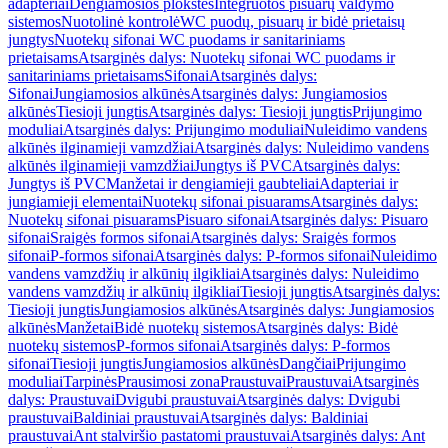
adapteriai
Dengiamosios plokštės
Integruotos pisuarų valdymo
sistemos
Nuotolinė kontrolė
WC puodų, pisuarų ir bidė prietaisų
jungtys
Nuotekų sifonai WC puodams ir sanitariniams
prietaisams
Atsarginės dalys: Nuotekų sifonai WC puodams ir
sanitariniams prietaisams
Sifonai
Atsarginės dalys:
Sifonai
Jungiamosios alkūnės
Atsarginės dalys: Jungiamosios
alkūnės
Tiesioji jungtis
Atsarginės dalys: Tiesioji jungtis
Prijungimo
moduliai
Atsarginės dalys: Prijungimo moduliai
Nuleidimo vandens
alkūnės ilginamieji vamzdžiai
Atsarginės dalys: Nuleidimo vandens
alkūnės ilginamieji vamzdžiai
Jungtys iš PVC
Atsarginės dalys:
Jungtys iš PVC
Manžetai ir dengiamieji gaubteliai
Adapteriai ir
jungiamieji elementai
Nuotekų sifonai pisuarams
Atsarginės dalys:
Nuotekų sifonai pisuarams
Pisuaro sifonai
Atsarginės dalys: Pisuaro
sifonai
Sraigės formos sifonai
Atsarginės dalys: Sraigės formos
sifonai
P-formos sifonai
Atsarginės dalys: P-formos sifonai
Nuleidimo
vandens vamzdžių ir alkūnių ilgikliai
Atsarginės dalys: Nuleidimo
vandens vamzdžių ir alkūnių ilgikliai
Tiesioji jungtis
Atsarginės dalys:
Tiesioji jungtis
Jungiamosios alkūnės
Atsarginės dalys: Jungiamosios
alkūnės
Manžetai
Bidė nuotekų sistemos
Atsarginės dalys: Bidė
nuotekų sistemos
P-formos sifonai
Atsarginės dalys: P-formos
sifonai
Tiesioji jungtis
Jungiamosios alkūnės
Dangčiai
Prijungimo
moduliai
Tarpinės
Prausimosi zona
Praustuvai
Praustuvai
Atsarginės
dalys: Praustuvai
Dvigubi praustuvai
Atsarginės dalys: Dvigubi
praustuvai
Baldiniai praustuvai
Atsarginės dalys: Baldiniai
praustuvai
Ant stalviršio pastatomi praustuvai
Atsarginės dalys: Ant