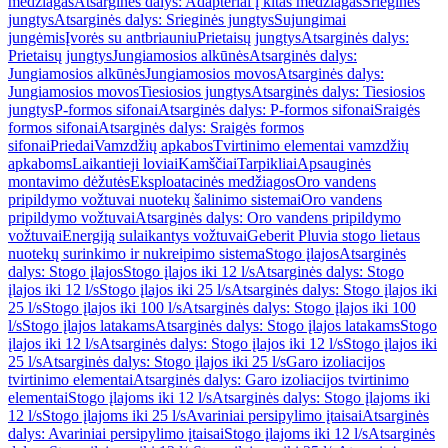
medžiagas
Atsarginės dalys: Adapteriai į kitas medžiagas
Srieginės
jungtys
Atsarginės dalys: Srieginės jungtys
Sujungimai
jungėmis
Įvorės su antbriauniu
Prietaisų jungtys
Atsarginės dalys:
Prietaisų jungtys
Jungiamosios alkūnės
Atsarginės dalys:
Jungiamosios alkūnės
Jungiamosios movos
Atsarginės dalys:
Jungiamosios movos
Tiesiosios jungtys
Atsarginės dalys: Tiesiosios
jungtys
P-formos sifonai
Atsarginės dalys: P-formos sifonai
Sraigės
formos sifonai
Atsarginės dalys: Sraigės formos
sifonai
Priedai
Vamzdžių apkabos
Tvirtinimo elementai vamzdžių
apkaboms
Laikantieji loviai
Kamščiai
Tarpikliai
Apsauginės
montavimo dėžutės
Eksploatacinės medžiagos
Oro vandens
pripildymo vožtuvai nuotekų šalinimo sistemai
Oro vandens
pripildymo vožtuvai
Atsarginės dalys: Oro vandens pripildymo
vožtuvai
Energiją sulaikantys vožtuvai
Geberit Pluvia stogo lietaus
nuotekų surinkimo ir nukreipimo sistema
Stogo įlajos
Atsarginės
dalys: Stogo įlajos
Stogo įlajos iki 12 l/s
Atsarginės dalys: Stogo
įlajos iki 12 l/s
Stogo įlajos iki 25 l/s
Atsarginės dalys: Stogo įlajos iki
25 l/s
Stogo įlajos iki 100 l/s
Atsarginės dalys: Stogo įlajos iki 100
l/s
Stogo įlajos latakams
Atsarginės dalys: Stogo įlajos latakams
Stogo
įlajos iki 12 l/s
Atsarginės dalys: Stogo įlajos iki 12 l/s
Stogo įlajos iki
25 l/s
Atsarginės dalys: Stogo įlajos iki 25 l/s
Garo izoliacijos
tvirtinimo elementai
Atsarginės dalys: Garo izoliacijos tvirtinimo
elementai
Stogo įlajoms iki 12 l/s
Atsarginės dalys: Stogo įlajoms iki
12 l/s
Stogo įlajoms iki 25 l/s
Avariniai persipylimo įtaisai
Atsarginės
dalys: Avariniai persipylimo įtaisai
Stogo įlajoms iki 12 l/s
Atsarginės