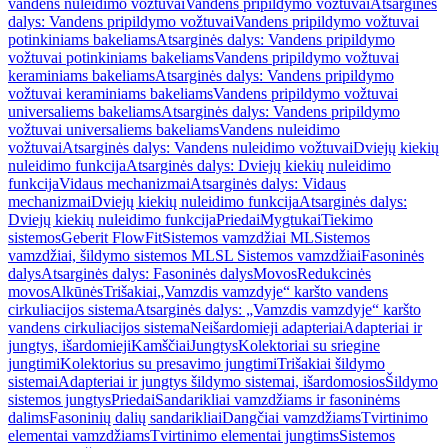
vandens nuleidimo vožtuvai
Vandens pripildymo vožtuvai
Atsarginės
dalys: Vandens pripildymo vožtuvai
Vandens pripildymo vožtuvai
potinkiniams bakeliams
Atsarginės dalys: Vandens pripildymo
vožtuvai potinkiniams bakeliams
Vandens pripildymo vožtuvai
keraminiams bakeliams
Atsarginės dalys: Vandens pripildymo
vožtuvai keraminiams bakeliams
Vandens pripildymo vožtuvai
universaliems bakeliams
Atsarginės dalys: Vandens pripildymo
vožtuvai universaliems bakeliams
Vandens nuleidimo
vožtuvai
Atsarginės dalys: Vandens nuleidimo vožtuvai
Dviejų kiekių
nuleidimo funkcija
Atsarginės dalys: Dviejų kiekių nuleidimo
funkcija
Vidaus mechanizmai
Atsarginės dalys: Vidaus
mechanizmai
Dviejų kiekių nuleidimo funkcija
Atsarginės dalys:
Dviejų kiekių nuleidimo funkcija
Priedai
Mygtukai
Tiekimo
sistemos
Geberit FlowFit
Sistemos vamzdžiai ML
Sistemos
vamzdžiai, šildymo sistemos ML
SL Sistemos vamzdžiai
Fasoninės
dalys
Atsarginės dalys: Fasoninės dalys
Movos
Redukcinės
movos
Alkūnės
Trišakiai
„Vamzdis vamzdyje“ karšto vandens
cirkuliacijos sistema
Atsarginės dalys: „Vamzdis vamzdyje“ karšto
vandens cirkuliacijos sistema
Neišardomieji adapteriai
Adapteriai ir
jungtys, išardomieji
Kamščiai
Jungtys
Kolektoriai su sriegine
jungtimi
Kolektorius su presavimo jungtimi
Trišakiai šildymo
sistemai
Adapteriai ir jungtys šildymo sistemai, išardomosios
Šildymo
sistemos jungtys
Priedai
Sandarikliai vamzdžiams ir fasoninėms
dalims
Fasoninių dalių sandarikliai
Dangčiai vamzdžiams
Tvirtinimo
elementai vamzdžiams
Tvirtinimo elementai jungtims
Sistemos