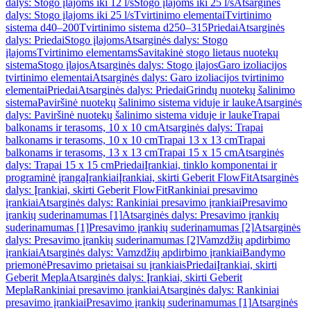
dalys: Stogo įlajoms iki 12 l/s
Stogo įlajoms iki 25 l/s
Atsarginės
dalys: Stogo įlajoms iki 25 l/s
Tvirtinimo elementai
Tvirtinimo
sistema d40–200
Tvirtinimo sistema d250–315
Priedai
Atsarginės
dalys: Priedai
Stogo įlajoms
Atsarginės dalys: Stogo
įlajoms
Tvirtinimo elementams
Savitakinė stogo lietaus nuotekų
sistema
Stogo įlajos
Atsarginės dalys: Stogo įlajos
Garo izoliacijos
tvirtinimo elementai
Atsarginės dalys: Garo izoliacijos tvirtinimo
elementai
Priedai
Atsarginės dalys: Priedai
Grindų nuotekų šalinimo
sistema
Paviršinė nuotekų šalinimo sistema viduje ir lauke
Atsarginės
dalys: Paviršinė nuotekų šalinimo sistema viduje ir lauke
Trapai
balkonams ir terasoms, 10 x 10 cm
Atsarginės dalys: Trapai
balkonams ir terasoms, 10 x 10 cm
Trapai 13 x 13 cm
Trapai
balkonams ir terasoms, 13 x 13 cm
Trapai 15 x 15 cm
Atsarginės
dalys: Trapai 15 x 15 cm
Priedai
Įrankiai, tinklo komponentai ir
programinė įranga
Įrankiai
Įrankiai, skirti Geberit FlowFit
Atsarginės
dalys: Įrankiai, skirti Geberit FlowFit
Rankiniai presavimo
įrankiai
Atsarginės dalys: Rankiniai presavimo įrankiai
Presavimo
įrankių suderinamumas [1]
Atsarginės dalys: Presavimo įrankių
suderinamumas [1]
Presavimo įrankių suderinamumas [2]
Atsarginės
dalys: Presavimo įrankių suderinamumas [2]
Vamzdžių apdirbimo
įrankiai
Atsarginės dalys: Vamzdžių apdirbimo įrankiai
Bandymo
priemonė
Presavimo prietaisai su įrankiais
Priedai
Įrankiai, skirti
Geberit Mepla
Atsarginės dalys: Įrankiai, skirti Geberit
Mepla
Rankiniai presavimo įrankiai
Atsarginės dalys: Rankiniai
presavimo įrankiai
Presavimo įrankių suderinamumas [1]
Atsarginės