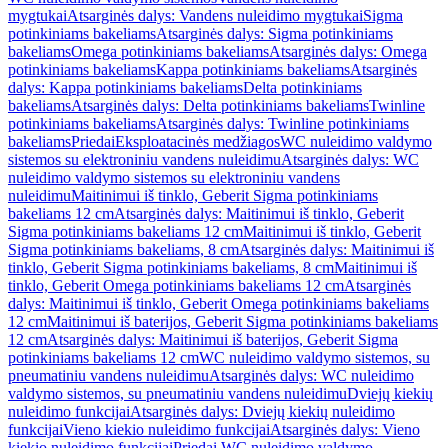
mygtukai
Atsarginės dalys: Vandens nuleidimo mygtukai
Sigma
potinkiniams bakeliams
Atsarginės dalys: Sigma potinkiniams
bakeliams
Omega potinkiniams bakeliams
Atsarginės dalys: Omega
potinkiniams bakeliams
Kappa potinkiniams bakeliams
Atsarginės
dalys: Kappa potinkiniams bakeliams
Delta potinkiniams
bakeliams
Atsarginės dalys: Delta potinkiniams bakeliams
Twinline
potinkiniams bakeliams
Atsarginės dalys: Twinline potinkiniams
bakeliams
Priedai
Eksploatacinės medžiagos
WC nuleidimo valdymo
sistemos su elektroniniu vandens nuleidimu
Atsarginės dalys: WC
nuleidimo valdymo sistemos su elektroniniu vandens
nuleidimu
Maitinimui iš tinklo, Geberit Sigma potinkiniams
bakeliams 12 cm
Atsarginės dalys: Maitinimui iš tinklo, Geberit
Sigma potinkiniams bakeliams 12 cm
Maitinimui iš tinklo, Geberit
Sigma potinkiniams bakeliams, 8 cm
Atsarginės dalys: Maitinimui iš
tinklo, Geberit Sigma potinkiniams bakeliams, 8 cm
Maitinimui iš
tinklo, Geberit Omega potinkiniams bakeliams 12 cm
Atsarginės
dalys: Maitinimui iš tinklo, Geberit Omega potinkiniams bakeliams
12 cm
Maitinimui iš baterijos, Geberit Sigma potinkiniams bakeliams
12 cm
Atsarginės dalys: Maitinimui iš baterijos, Geberit Sigma
potinkiniams bakeliams 12 cm
WC nuleidimo valdymo sistemos, su
pneumatiniu vandens nuleidimu
Atsarginės dalys: WC nuleidimo
valdymo sistemos, su pneumatiniu vandens nuleidimu
Dviejų kiekių
nuleidimo funkcijai
Atsarginės dalys: Dviejų kiekių nuleidimo
funkcijai
Vieno kiekio nuleidimo funkcijai
Atsarginės dalys: Vieno
kiekio nuleidimo funkcijai
Priedai WC nuleidimo valdymo