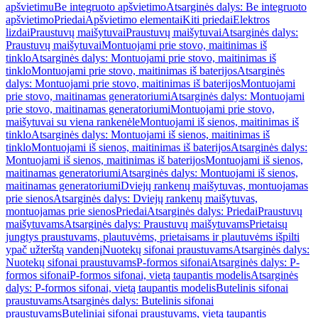
apšvietimu
Be integruoto apšvietimo
Atsarginės dalys: Be integruoto
apšvietimo
Priedai
Apšvietimo elementai
Kiti priedai
Elektros
lizdai
Praustuvų maišytuvai
Praustuvų maišytuvai
Atsarginės dalys:
Praustuvų maišytuvai
Montuojami prie stovo, maitinimas iš
tinklo
Atsarginės dalys: Montuojami prie stovo, maitinimas iš
tinklo
Montuojami prie stovo, maitinimas iš baterijos
Atsarginės
dalys: Montuojami prie stovo, maitinimas iš baterijos
Montuojami
prie stovo, maitinamas generatoriumi
Atsarginės dalys: Montuojami
prie stovo, maitinamas generatoriumi
Montuojami prie stovo,
maišytuvai su viena rankenėle
Montuojami iš sienos, maitinimas iš
tinklo
Atsarginės dalys: Montuojami iš sienos, maitinimas iš
tinklo
Montuojami iš sienos, maitinimas iš baterijos
Atsarginės dalys:
Montuojami iš sienos, maitinimas iš baterijos
Montuojami iš sienos,
maitinamas generatoriumi
Atsarginės dalys: Montuojami iš sienos,
maitinamas generatoriumi
Dviejų rankenų maišytuvas, montuojamas
prie sienos
Atsarginės dalys: Dviejų rankenų maišytuvas,
montuojamas prie sienos
Priedai
Atsarginės dalys: Priedai
Praustuvų
maišytuvams
Atsarginės dalys: Praustuvų maišytuvams
Prietaisų
jungtys praustuvams, plautuvėms, prietaisams ir plautuvėms išpilti
ypač užterštą vandenį
Nuotekų sifonai praustuvams
Atsarginės dalys:
Nuotekų sifonai praustuvams
P-formos sifonai
Atsarginės dalys: P-
formos sifonai
P-formos sifonai, vietą taupantis modelis
Atsarginės
dalys: P-formos sifonai, vietą taupantis modelis
Butelinis sifonai
praustuvams
Atsarginės dalys: Butelinis sifonai
praustuvams
Buteliniai sifonai praustuvams, vietą taupantis