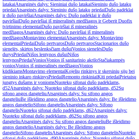
latakai
Atsarginės dalys: Sieniniai dušo latakai
Sieninių dušo latakų
priedai
Atsarginės dalys: Sieninių dušo latakų priedai
Dušo padėklai
ir dušo paviršiai
Atsarginės dalys: Dušo padėklai ir dušo
paviršiai
Dušo paviršiai iš mineralinės medžiagos ir Geberit Duofix
tvirtinimo elementai
Dušo paviršiai iš mineralinės
medžiagos
Atsarginės dalys: Dušo paviršiai iš mineralinės
medžiagos
Montavimo elementai
Atsarginės dalys: Montavimo
elementai
Priedai
Dušo pertvaros
Dušo pertvaros
Stacionarios dušo
sienelės, skirtos beslenksčiam dušui
Vonios sienelės
Dušo
durys
Priedai
Nišos lentynos dušui
Nišos
lentynos
Priedai
Vonios
Vonios iš sanitarinio akrilo
Stačiakampės
vonios
Vonios iš mineralinės medžiagos
Vonios
kūdikiams
Montavimo elementai
Kojelių rinkinys ir skersinių sijų bei
sieninio inkaro rinkinys
Priedai
Remonto rinkiniai
Kiti priedai
Prietaisų
jungtys dušams ir vonioms
Nuotekų sifonai dušo padėklams,
d52
Atsarginės dalys: Nuotekų sifonai dušo padėklams, d52
Su
sifono angos dangteliu
Atsarginės dalys: Su sifono angos
dangteliu
Be išleidimo angos dangtelio
Atsarginės dalys: Be išleidimo
angos dangtelio
Sifono dangtelis
Atsarginės dalys: Sifono
dangtelis
Nuotekų sifonai dušo padėklams, d62
Atsarginės dalys:
Nuotekų sifonai dušo padėklams, d62
Su sifono angos
dangteliu
Atsarginės dalys: Su sifono angos dangteliu
Be išleidimo
angos dangtelio
Atsarginės dalys: Be išleidimo angos
dangtelio
Sifono dangtelis
Atsarginės dalys: Sifono dangtelis
Nuotekų
sifonai dušo padėklams, d90
Atsarginės dalys: Nuotekų sifonai dušo