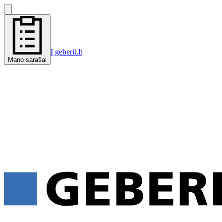
Į geberit.lt
Mano sąrašai