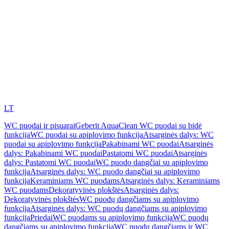
LT
WC puodai ir pisuarai
Geberit AquaClean WC puodai su bidė
funkcija
WC puodai su apiplovimo funkcija
Atsarginės dalys: WC
puodai su apiplovimo funkcija
Pakabinami WC puodai
Atsarginės
dalys: Pakabinami WC puodai
Pastatomi WC puodai
Atsarginės
dalys: Pastatomi WC puodai
WC puodo dangčiai su apiplovimo
funkcija
Atsarginės dalys: WC puodo dangčiai su apiplovimo
funkcija
Keraminiams WC puodams
Atsarginės dalys: Keraminiams
WC puodams
Dekoratyvinės plokštės
Atsarginės dalys:
Dekoratyvinės plokštės
WC puodų dangčiams su apiplovimo
funkcija
Atsarginės dalys: WC puodų dangčiams su apiplovimo
funkcija
Priedai
WC puodams su apiplovimo funkcija
WC puodų
dangčiams su apiplovimo funkcija
WC puodų dangčiams ir WC