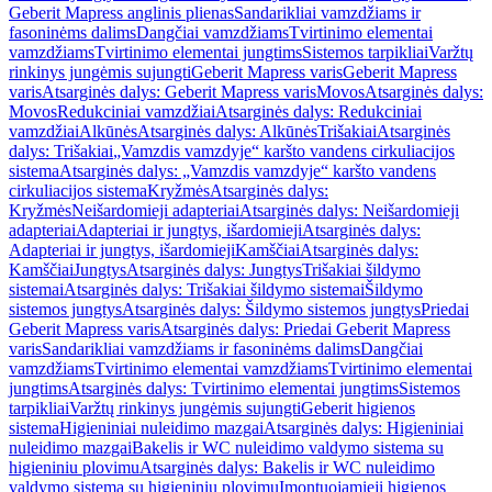
Geberit Mapress anglinis plienas
Sandarikliai vamzdžiams ir
fasoninėms dalims
Dangčiai vamzdžiams
Tvirtinimo elementai
vamzdžiams
Tvirtinimo elementai jungtims
Sistemos tarpikliai
Varžtų
rinkinys jungėmis sujungti
Geberit Mapress varis
Geberit Mapress
varis
Atsarginės dalys: Geberit Mapress varis
Movos
Atsarginės dalys:
Movos
Redukciniai vamzdžiai
Atsarginės dalys: Redukciniai
vamzdžiai
Alkūnės
Atsarginės dalys: Alkūnės
Trišakiai
Atsarginės
dalys: Trišakiai
„Vamzdis vamzdyje“ karšto vandens cirkuliacijos
sistema
Atsarginės dalys: „Vamzdis vamzdyje“ karšto vandens
cirkuliacijos sistema
Kryžmės
Atsarginės dalys:
Kryžmės
Neišardomieji adapteriai
Atsarginės dalys: Neišardomieji
adapteriai
Adapteriai ir jungtys, išardomieji
Atsarginės dalys:
Adapteriai ir jungtys, išardomieji
Kamščiai
Atsarginės dalys:
Kamščiai
Jungtys
Atsarginės dalys: Jungtys
Trišakiai šildymo
sistemai
Atsarginės dalys: Trišakiai šildymo sistemai
Šildymo
sistemos jungtys
Atsarginės dalys: Šildymo sistemos jungtys
Priedai
Geberit Mapress varis
Atsarginės dalys: Priedai Geberit Mapress
varis
Sandarikliai vamzdžiams ir fasoninėms dalims
Dangčiai
vamzdžiams
Tvirtinimo elementai vamzdžiams
Tvirtinimo elementai
jungtims
Atsarginės dalys: Tvirtinimo elementai jungtims
Sistemos
tarpikliai
Varžtų rinkinys jungėmis sujungti
Geberit higienos
sistema
Higieniniai nuleidimo mazgai
Atsarginės dalys: Higieniniai
nuleidimo mazgai
Bakelis ir WC nuleidimo valdymo sistema su
higieniniu plovimu
Atsarginės dalys: Bakelis ir WC nuleidimo
valdymo sistema su higieniniu plovimu
Įmontuojamieji higienos