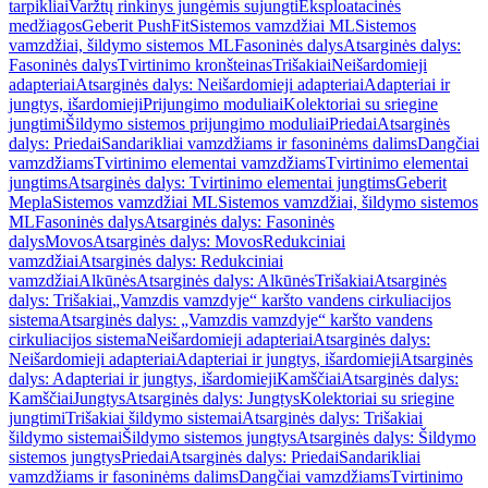
tarpikliai
Varžtų rinkinys jungėmis sujungti
Eksploatacinės
medžiagos
Geberit PushFit
Sistemos vamzdžiai ML
Sistemos
vamzdžiai, šildymo sistemos ML
Fasoninės dalys
Atsarginės dalys:
Fasoninės dalys
Tvirtinimo kronšteinas
Trišakiai
Neišardomieji
adapteriai
Atsarginės dalys: Neišardomieji adapteriai
Adapteriai ir
jungtys, išardomieji
Prijungimo moduliai
Kolektoriai su sriegine
jungtimi
Šildymo sistemos prijungimo moduliai
Priedai
Atsarginės
dalys: Priedai
Sandarikliai vamzdžiams ir fasoninėms dalims
Dangčiai
vamzdžiams
Tvirtinimo elementai vamzdžiams
Tvirtinimo elementai
jungtims
Atsarginės dalys: Tvirtinimo elementai jungtims
Geberit
Mepla
Sistemos vamzdžiai ML
Sistemos vamzdžiai, šildymo sistemos
ML
Fasoninės dalys
Atsarginės dalys: Fasoninės
dalys
Movos
Atsarginės dalys: Movos
Redukciniai
vamzdžiai
Atsarginės dalys: Redukciniai
vamzdžiai
Alkūnės
Atsarginės dalys: Alkūnės
Trišakiai
Atsarginės
dalys: Trišakiai
„Vamzdis vamzdyje“ karšto vandens cirkuliacijos
sistema
Atsarginės dalys: „Vamzdis vamzdyje“ karšto vandens
cirkuliacijos sistema
Neišardomieji adapteriai
Atsarginės dalys:
Neišardomieji adapteriai
Adapteriai ir jungtys, išardomieji
Atsarginės
dalys: Adapteriai ir jungtys, išardomieji
Kamščiai
Atsarginės dalys:
Kamščiai
Jungtys
Atsarginės dalys: Jungtys
Kolektoriai su sriegine
jungtimi
Trišakiai šildymo sistemai
Atsarginės dalys: Trišakiai
šildymo sistemai
Šildymo sistemos jungtys
Atsarginės dalys: Šildymo
sistemos jungtys
Priedai
Atsarginės dalys: Priedai
Sandarikliai
vamzdžiams ir fasoninėms dalims
Dangčiai vamzdžiams
Tvirtinimo