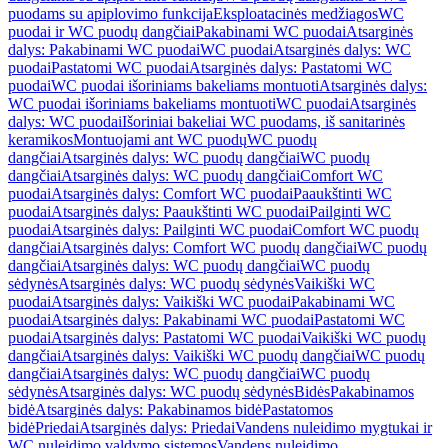
puodams su apiplovimo funkcija
Eksploatacinės medžiagos
WC
puodai ir WC puodų dangčiai
Pakabinami WC puodai
Atsarginės
dalys: Pakabinami WC puodai
WC puodai
Atsarginės dalys: WC
puodai
Pastatomi WC puodai
Atsarginės dalys: Pastatomi WC
puodai
WC puodai išoriniams bakeliams montuoti
Atsarginės dalys:
WC puodai išoriniams bakeliams montuoti
WC puodai
Atsarginės
dalys: WC puodai
Išoriniai bakeliai WC puodams, iš sanitarinės
keramikos
Montuojami ant WC puodų
WC puodų
dangčiai
Atsarginės dalys: WC puodų dangčiai
WC puodų
dangčiai
Atsarginės dalys: WC puodų dangčiai
Comfort WC
puodai
Atsarginės dalys: Comfort WC puodai
Paaukštinti WC
puodai
Atsarginės dalys: Paaukštinti WC puodai
Pailginti WC
puodai
Atsarginės dalys: Pailginti WC puodai
Comfort WC puodų
dangčiai
Atsarginės dalys: Comfort WC puodų dangčiai
WC puodų
dangčiai
Atsarginės dalys: WC puodų dangčiai
WC puodų
sėdynės
Atsarginės dalys: WC puodų sėdynės
Vaikiški WC
puodai
Atsarginės dalys: Vaikiški WC puodai
Pakabinami WC
puodai
Atsarginės dalys: Pakabinami WC puodai
Pastatomi WC
puodai
Atsarginės dalys: Pastatomi WC puodai
Vaikiški WC puodų
dangčiai
Atsarginės dalys: Vaikiški WC puodų dangčiai
WC puodų
dangčiai
Atsarginės dalys: WC puodų dangčiai
WC puodų
sėdynės
Atsarginės dalys: WC puodų sėdynės
Bidės
Pakabinamos
bidė
Atsarginės dalys: Pakabinamos bidė
Pastatomos
bidė
Priedai
Atsarginės dalys: Priedai
Vandens nuleidimo mygtukai ir
WC nuleidimo valdymo sistemos
Vandens nuleidimo