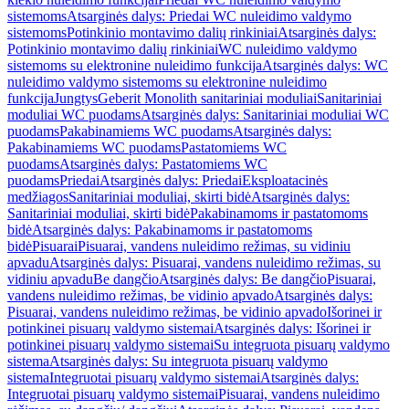
sistemoms
Atsarginės dalys: Priedai WC nuleidimo valdymo
sistemoms
Potinkinio montavimo dalių rinkiniai
Atsarginės dalys:
Potinkinio montavimo dalių rinkiniai
WC nuleidimo valdymo
sistemoms su elektronine nuleidimo funkcija
Atsarginės dalys: WC
nuleidimo valdymo sistemoms su elektronine nuleidimo
funkcija
Jungtys
Geberit Monolith sanitariniai moduliai
Sanitariniai
moduliai WC puodams
Atsarginės dalys: Sanitariniai moduliai WC
puodams
Pakabinamiems WC puodams
Atsarginės dalys:
Pakabinamiems WC puodams
Pastatomiems WC
puodams
Atsarginės dalys: Pastatomiems WC
puodams
Priedai
Atsarginės dalys: Priedai
Eksploatacinės
medžiagos
Sanitariniai moduliai, skirti bidė
Atsarginės dalys:
Sanitariniai moduliai, skirti bidė
Pakabinamoms ir pastatomoms
bidė
Atsarginės dalys: Pakabinamoms ir pastatomoms
bidė
Pisuarai
Pisuarai, vandens nuleidimo režimas, su vidiniu
apvadu
Atsarginės dalys: Pisuarai, vandens nuleidimo režimas, su
vidiniu apvadu
Be dangčio
Atsarginės dalys: Be dangčio
Pisuarai,
vandens nuleidimo režimas, be vidinio apvado
Atsarginės dalys:
Pisuarai, vandens nuleidimo režimas, be vidinio apvado
Išorinei ir
potinkinei pisuarų valdymo sistemai
Atsarginės dalys: Išorinei ir
potinkinei pisuarų valdymo sistemai
Su integruota pisuarų valdymo
sistema
Atsarginės dalys: Su integruota pisuarų valdymo
sistema
Integruotai pisuarų valdymo sistemai
Atsarginės dalys:
Integruotai pisuarų valdymo sistemai
Pisuarai, vandens nuleidimo