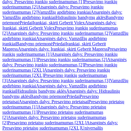
dalys: Presavimo įrankių suderinamumas [1]
Presavimo įrankių
suderinamumas [2]
Atsarginės dalys: Presavimo įrankių
suderinamumas [2]
Vamzdžių apdirbimo įrankiai
Atsarginės dalys:
Vamzdžių apdirbimo įrankiai
Hidraulinių bandymų aklės
Bandymo
priemonė
Priedai
Įrankiai, skirti Geberit Volex
Atsarginės dalys:
Įrankiai, skirti Geberit Volex
Presavimo įrankių suderinamumas
[2]
Atsarginės dalys: Presavimo įrankių suderinamumas [2]
Vamzdžių
apdirbimo įrankiai
Atsarginės dalys: Vamzdžių apdirbimo
įrankiai
Bandymo priemonė
Priedai
Įrankiai, skirti Geberit
Mapress
Atsarginės dalys: Įrankiai, skirti Geberit Mapress
Presavimo
įrankių suderinamumas [1]
Atsarginės dalys: Presavimo įrankių
suderinamumas [1]
Presavimo įrankių suderinamumas [2]
Atsarginės
dalys: Presavimo įrankių suderinamumas [2]
Presavimo įrankių
suderinamumas [2XL]
Atsarginės dalys: Presavimo įrankių
suderinamumas [2XL]
Presavimo įrankių suderinamumas
[3]
Atsarginės dalys: Presavimo įrankių suderinamumas [3]
Vamzdžių
apdirbimo įrankiai
Atsarginės dalys: Vamzdžių apdirbimo
įrankiai
Hidraulinių bandymų aklės
Atsarginės dalys: Hidraulinių
bandymų aklės
Bandymo priemonė
Priedai
Presavimo
prietaisai
Atsarginės dalys: Presavimo prietaisai
Presavimo prietaisų
suderinamumas [1]
Atsarginės dalys: Presavimo prietaisų
suderinamumas [1]
Presavimo prietaisų suderinamumas
[2]
Atsarginės dalys: Presavimo prietaisų suderinamumas
[2]
Presavimo prietaisų suderinamumas [2XL]
Atsarginės dalys:
Presavimo prietaisų suderinamumas [2XL]
Universalūs