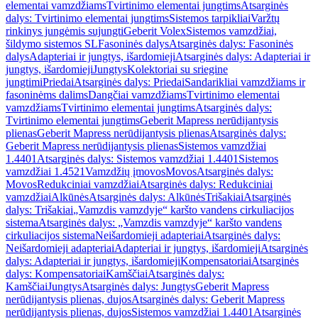
elementai vamzdžiams
Tvirtinimo elementai jungtims
Atsarginės
dalys: Tvirtinimo elementai jungtims
Sistemos tarpikliai
Varžtų
rinkinys jungėmis sujungti
Geberit Volex
Sistemos vamzdžiai,
šildymo sistemos SL
Fasoninės dalys
Atsarginės dalys: Fasoninės
dalys
Adapteriai ir jungtys, išardomieji
Atsarginės dalys: Adapteriai ir
jungtys, išardomieji
Jungtys
Kolektoriai su sriegine
jungtimi
Priedai
Atsarginės dalys: Priedai
Sandarikliai vamzdžiams ir
fasoninėms dalims
Dangčiai vamzdžiams
Tvirtinimo elementai
vamzdžiams
Tvirtinimo elementai jungtims
Atsarginės dalys:
Tvirtinimo elementai jungtims
Geberit Mapress nerūdijantysis
plienas
Geberit Mapress nerūdijantysis plienas
Atsarginės dalys:
Geberit Mapress nerūdijantysis plienas
Sistemos vamzdžiai
1.4401
Atsarginės dalys: Sistemos vamzdžiai 1.4401
Sistemos
vamzdžiai 1.4521
Vamzdžių įmovos
Movos
Atsarginės dalys:
Movos
Redukciniai vamzdžiai
Atsarginės dalys: Redukciniai
vamzdžiai
Alkūnės
Atsarginės dalys: Alkūnės
Trišakiai
Atsarginės
dalys: Trišakiai
„Vamzdis vamzdyje“ karšto vandens cirkuliacijos
sistema
Atsarginės dalys: „Vamzdis vamzdyje“ karšto vandens
cirkuliacijos sistema
Neišardomieji adapteriai
Atsarginės dalys:
Neišardomieji adapteriai
Adapteriai ir jungtys, išardomieji
Atsarginės
dalys: Adapteriai ir jungtys, išardomieji
Kompensatoriai
Atsarginės
dalys: Kompensatoriai
Kamščiai
Atsarginės dalys:
Kamščiai
Jungtys
Atsarginės dalys: Jungtys
Geberit Mapress
nerūdijantysis plienas, dujos
Atsarginės dalys: Geberit Mapress
nerūdijantysis plienas, dujos
Sistemos vamzdžiai 1.4401
Atsarginės