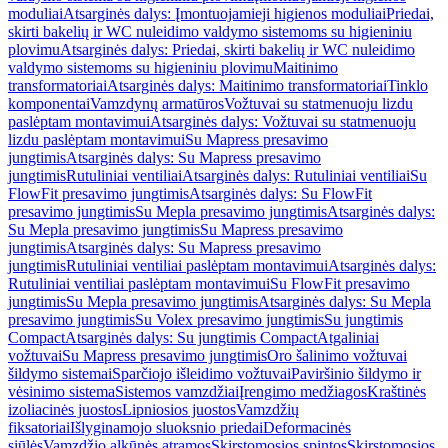
moduliai
Atsarginės dalys: Įmontuojamieji higienos moduliai
Priedai,
skirti bakelių ir WC nuleidimo valdymo sistemoms su higieniniu
plovimu
Atsarginės dalys: Priedai, skirti bakelių ir WC nuleidimo
valdymo sistemoms su higieniniu plovimu
Maitinimo
transformatoriai
Atsarginės dalys: Maitinimo transformatoriai
Tinklo
komponentai
Vamzdynų armatūros
Vožtuvai su statmenuoju lizdu
paslėptam montavimui
Atsarginės dalys: Vožtuvai su statmenuoju
lizdu paslėptam montavimui
Su Mapress presavimo
jungtimis
Atsarginės dalys: Su Mapress presavimo
jungtimis
Rutuliniai ventiliai
Atsarginės dalys: Rutuliniai ventiliai
Su
FlowFit presavimo jungtimis
Atsarginės dalys: Su FlowFit
presavimo jungtimis
Su Mepla presavimo jungtimis
Atsarginės dalys:
Su Mepla presavimo jungtimis
Su Mapress presavimo
jungtimis
Atsarginės dalys: Su Mapress presavimo
jungtimis
Rutuliniai ventiliai paslėptam montavimui
Atsarginės dalys:
Rutuliniai ventiliai paslėptam montavimui
Su FlowFit presavimo
jungtimis
Su Mepla presavimo jungtimis
Atsarginės dalys: Su Mepla
presavimo jungtimis
Su Volex presavimo jungtimis
Su jungtimis
Compact
Atsarginės dalys: Su jungtimis Compact
Atgaliniai
vožtuvai
Su Mapress presavimo jungtimis
Oro šalinimo vožtuvai
šildymo sistemai
Sparčiojo išleidimo vožtuvai
Paviršinio šildymo ir
vėsinimo sistema
Sistemos vamzdžiai
Įrengimo medžiagos
Kraštinės
izoliacinės juostos
Lipniosios juostos
Vamzdžių
fiksatoriai
Išlyginamojo sluoksnio priedai
Deformacinės
siūlės
Vamzdžio alkūnės atramos
Skirstomosios spintos
Skirstomosios