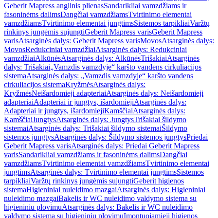
Geberit Mapress anglinis plienas
Sandarikliai vamzdžiams ir
fasoninėms dalims
Dangčiai vamzdžiams
Tvirtinimo elementai
vamzdžiams
Tvirtinimo elementai jungtims
Sistemos tarpikliai
Varžtų
rinkinys jungėmis sujungti
Geberit Mapress varis
Geberit Mapress
varis
Atsarginės dalys: Geberit Mapress varis
Movos
Atsarginės dalys:
Movos
Redukciniai vamzdžiai
Atsarginės dalys: Redukciniai
vamzdžiai
Alkūnės
Atsarginės dalys: Alkūnės
Trišakiai
Atsarginės
dalys: Trišakiai
„Vamzdis vamzdyje“ karšto vandens cirkuliacijos
sistema
Atsarginės dalys: „Vamzdis vamzdyje“ karšto vandens
cirkuliacijos sistema
Kryžmės
Atsarginės dalys:
Kryžmės
Neišardomieji adapteriai
Atsarginės dalys: Neišardomieji
adapteriai
Adapteriai ir jungtys, išardomieji
Atsarginės dalys:
Adapteriai ir jungtys, išardomieji
Kamščiai
Atsarginės dalys:
Kamščiai
Jungtys
Atsarginės dalys: Jungtys
Trišakiai šildymo
sistemai
Atsarginės dalys: Trišakiai šildymo sistemai
Šildymo
sistemos jungtys
Atsarginės dalys: Šildymo sistemos jungtys
Priedai
Geberit Mapress varis
Atsarginės dalys: Priedai Geberit Mapress
varis
Sandarikliai vamzdžiams ir fasoninėms dalims
Dangčiai
vamzdžiams
Tvirtinimo elementai vamzdžiams
Tvirtinimo elementai
jungtims
Atsarginės dalys: Tvirtinimo elementai jungtims
Sistemos
tarpikliai
Varžtų rinkinys jungėmis sujungti
Geberit higienos
sistema
Higieniniai nuleidimo mazgai
Atsarginės dalys: Higieniniai
nuleidimo mazgai
Bakelis ir WC nuleidimo valdymo sistema su
higieniniu plovimu
Atsarginės dalys: Bakelis ir WC nuleidimo
valdymo sistema su higieniniu plovimu
Įmontuojamieji higienos