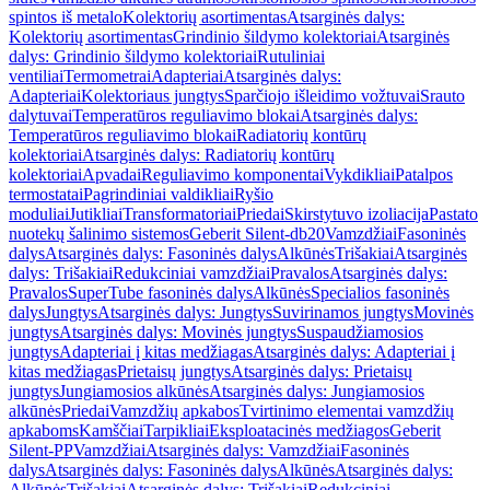
spintos iš metalo
Kolektorių asortimentas
Atsarginės dalys:
Kolektorių asortimentas
Grindinio šildymo kolektoriai
Atsarginės
dalys: Grindinio šildymo kolektoriai
Rutuliniai
ventiliai
Termometrai
Adapteriai
Atsarginės dalys:
Adapteriai
Kolektoriaus jungtys
Sparčiojo išleidimo vožtuvai
Srauto
dalytuvai
Temperatūros reguliavimo blokai
Atsarginės dalys:
Temperatūros reguliavimo blokai
Radiatorių kontūrų
kolektoriai
Atsarginės dalys: Radiatorių kontūrų
kolektoriai
Apvadai
Reguliavimo komponentai
Vykdikliai
Patalpos
termostatai
Pagrindiniai valdikliai
Ryšio
moduliai
Jutikliai
Transformatoriai
Priedai
Skirstytuvo izoliacija
Pastato
nuotekų šalinimo sistemos
Geberit Silent-db20
Vamzdžiai
Fasoninės
dalys
Atsarginės dalys: Fasoninės dalys
Alkūnės
Trišakiai
Atsarginės
dalys: Trišakiai
Redukciniai vamzdžiai
Pravalos
Atsarginės dalys:
Pravalos
SuperTube fasoninės dalys
Alkūnės
Specialios fasoninės
dalys
Jungtys
Atsarginės dalys: Jungtys
Suvirinamos jungtys
Movinės
jungtys
Atsarginės dalys: Movinės jungtys
Suspaudžiamosios
jungtys
Adapteriai į kitas medžiagas
Atsarginės dalys: Adapteriai į
kitas medžiagas
Prietaisų jungtys
Atsarginės dalys: Prietaisų
jungtys
Jungiamosios alkūnės
Atsarginės dalys: Jungiamosios
alkūnės
Priedai
Vamzdžių apkabos
Tvirtinimo elementai vamzdžių
apkaboms
Kamščiai
Tarpikliai
Eksploatacinės medžiagos
Geberit
Silent-PP
Vamzdžiai
Atsarginės dalys: Vamzdžiai
Fasoninės
dalys
Atsarginės dalys: Fasoninės dalys
Alkūnės
Atsarginės dalys:
Alkūnės
Trišakiai
Atsarginės dalys: Trišakiai
Redukciniai