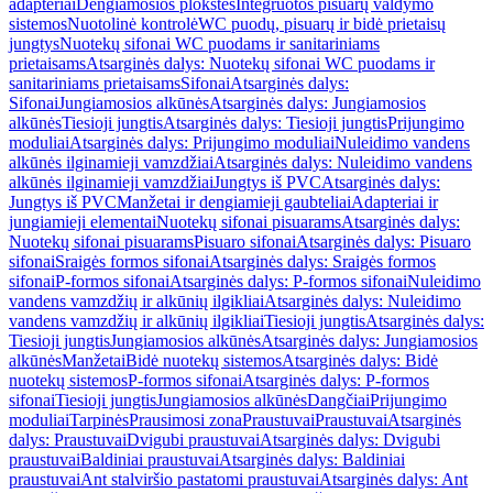
adapteriai
Dengiamosios plokštės
Integruotos pisuarų valdymo
sistemos
Nuotolinė kontrolė
WC puodų, pisuarų ir bidė prietaisų
jungtys
Nuotekų sifonai WC puodams ir sanitariniams
prietaisams
Atsarginės dalys: Nuotekų sifonai WC puodams ir
sanitariniams prietaisams
Sifonai
Atsarginės dalys:
Sifonai
Jungiamosios alkūnės
Atsarginės dalys: Jungiamosios
alkūnės
Tiesioji jungtis
Atsarginės dalys: Tiesioji jungtis
Prijungimo
moduliai
Atsarginės dalys: Prijungimo moduliai
Nuleidimo vandens
alkūnės ilginamieji vamzdžiai
Atsarginės dalys: Nuleidimo vandens
alkūnės ilginamieji vamzdžiai
Jungtys iš PVC
Atsarginės dalys:
Jungtys iš PVC
Manžetai ir dengiamieji gaubteliai
Adapteriai ir
jungiamieji elementai
Nuotekų sifonai pisuarams
Atsarginės dalys:
Nuotekų sifonai pisuarams
Pisuaro sifonai
Atsarginės dalys: Pisuaro
sifonai
Sraigės formos sifonai
Atsarginės dalys: Sraigės formos
sifonai
P-formos sifonai
Atsarginės dalys: P-formos sifonai
Nuleidimo
vandens vamzdžių ir alkūnių ilgikliai
Atsarginės dalys: Nuleidimo
vandens vamzdžių ir alkūnių ilgikliai
Tiesioji jungtis
Atsarginės dalys:
Tiesioji jungtis
Jungiamosios alkūnės
Atsarginės dalys: Jungiamosios
alkūnės
Manžetai
Bidė nuotekų sistemos
Atsarginės dalys: Bidė
nuotekų sistemos
P-formos sifonai
Atsarginės dalys: P-formos
sifonai
Tiesioji jungtis
Jungiamosios alkūnės
Dangčiai
Prijungimo
moduliai
Tarpinės
Prausimosi zona
Praustuvai
Praustuvai
Atsarginės
dalys: Praustuvai
Dvigubi praustuvai
Atsarginės dalys: Dvigubi
praustuvai
Baldiniai praustuvai
Atsarginės dalys: Baldiniai
praustuvai
Ant stalviršio pastatomi praustuvai
Atsarginės dalys: Ant