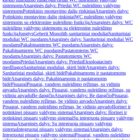
sistemoms
Atsarginės dalys: Priedai WC nuleidimo valdymo
sistemoms
Potinkinio montavimo dalių rinkiniai
Atsarginės dalys:
Potinkinio montavimo dalių rinkiniai
WC nuleidimo valdymo
sistemoms su elektronine nuleidimo funkcija
Atsarginės dalys: WC
nuleidimo valdymo sistemoms su elektronine nuleidimo
funkcija
Jungtys
Geberit Monolith sanitariniai moduliai
Sanitariniai
moduliai WC puodams
Atsarginės dalys: Sanitariniai moduliai WC
puodams
Pakabinamiems WC puodams
Atsarginės dalys:
Pakabinamiems WC puodams
Pastatomiems WC
puodams
Atsarginės dalys: Pastatomiems WC
puodams
Priedai
Atsarginės dalys: Priedai
Eksploatacinės
medžiagos
Sanitariniai moduliai, skirti bidė
Atsarginės dalys:
Sanitariniai moduliai, skirti bidė
Pakabinamoms ir pastatomoms
bidė
Atsarginės dalys: Pakabinamoms ir pastatomoms
bidė
Pisuarai
Pisuarai, vandens nuleidimo režimas, su vidiniu
apvadu
Atsarginės dalys: Pisuarai, vandens nuleidimo režimas, su
vidiniu apvadu
Be dangčio
Atsarginės dalys: Be dangčio
Pisuarai,
vandens nuleidimo režimas, be vidinio apvado
Atsarginės dalys:
Pisuarai, vandens nuleidimo režimas, be vidinio apvado
Išorinei ir
potinkinei pisuarų valdymo sistemai
Atsarginės dalys: Išorinei ir
potinkinei pisuarų valdymo sistemai
Su integruota pisuarų valdymo
sistema
Atsarginės dalys: Su integruota pisuarų valdymo
sistema
Integruotai pisuarų valdymo sistemai
Atsarginės dalys:
Integruotai pisuarų valdymo sistemai
Pisuarai, vandens nuleidimo