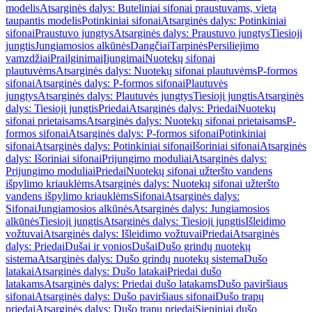
modelis
Atsarginės dalys: Buteliniai sifonai praustuvams, vietą
taupantis modelis
Potinkiniai sifonai
Atsarginės dalys: Potinkiniai
sifonai
Praustuvo jungtys
Atsarginės dalys: Praustuvo jungtys
Tiesioji
jungtis
Jungiamosios alkūnės
Dangčiai
Tarpinės
Persiliejimo
vamzdžiai
Prailginimai
Įjungimai
Nuotekų sifonai
plautuvėms
Atsarginės dalys: Nuotekų sifonai plautuvėms
P-formos
sifonai
Atsarginės dalys: P-formos sifonai
Plautuvės
jungtys
Atsarginės dalys: Plautuvės jungtys
Tiesioji jungtis
Atsarginės
dalys: Tiesioji jungtis
Priedai
Atsarginės dalys: Priedai
Nuotekų
sifonai prietaisams
Atsarginės dalys: Nuotekų sifonai prietaisams
P-
formos sifonai
Atsarginės dalys: P-formos sifonai
Potinkiniai
sifonai
Atsarginės dalys: Potinkiniai sifonai
Išoriniai sifonai
Atsarginės
dalys: Išoriniai sifonai
Prijungimo moduliai
Atsarginės dalys:
Prijungimo moduliai
Priedai
Nuotekų sifonai užteršto vandens
išpylimo kriauklėms
Atsarginės dalys: Nuotekų sifonai užteršto
vandens išpylimo kriauklėms
Sifonai
Atsarginės dalys:
Sifonai
Jungiamosios alkūnės
Atsarginės dalys: Jungiamosios
alkūnės
Tiesioji jungtis
Atsarginės dalys: Tiesioji jungtis
Išleidimo
vožtuvai
Atsarginės dalys: Išleidimo vožtuvai
Priedai
Atsarginės
dalys: Priedai
Dušai ir vonios
Dušai
Dušo grindų nuotekų
sistema
Atsarginės dalys: Dušo grindų nuotekų sistema
Dušo
latakai
Atsarginės dalys: Dušo latakai
Priedai dušo
latakams
Atsarginės dalys: Priedai dušo latakams
Dušo paviršiaus
sifonai
Atsarginės dalys: Dušo paviršiaus sifonai
Dušo trapų
priedai
Atsarginės dalys: Dušo trapų priedai
Sieniniai dušo