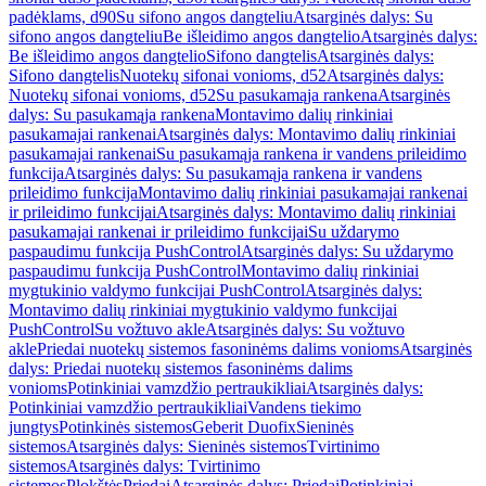
padėklams, d90
Su sifono angos dangteliu
Atsarginės dalys: Su
sifono angos dangteliu
Be išleidimo angos dangtelio
Atsarginės dalys:
Be išleidimo angos dangtelio
Sifono dangtelis
Atsarginės dalys:
Sifono dangtelis
Nuotekų sifonai vonioms, d52
Atsarginės dalys:
Nuotekų sifonai vonioms, d52
Su pasukamąja rankena
Atsarginės
dalys: Su pasukamąja rankena
Montavimo dalių rinkiniai
pasukamajai rankenai
Atsarginės dalys: Montavimo dalių rinkiniai
pasukamajai rankenai
Su pasukamąja rankena ir vandens prileidimo
funkcija
Atsarginės dalys: Su pasukamąja rankena ir vandens
prileidimo funkcija
Montavimo dalių rinkiniai pasukamajai rankenai
ir prileidimo funkcijai
Atsarginės dalys: Montavimo dalių rinkiniai
pasukamajai rankenai ir prileidimo funkcijai
Su uždarymo
paspaudimu funkcija PushControl
Atsarginės dalys: Su uždarymo
paspaudimu funkcija PushControl
Montavimo dalių rinkiniai
mygtukinio valdymo funkcijai PushControl
Atsarginės dalys:
Montavimo dalių rinkiniai mygtukinio valdymo funkcijai
PushControl
Su vožtuvo akle
Atsarginės dalys: Su vožtuvo
akle
Priedai nuotekų sistemos fasoninėms dalims vonioms
Atsarginės
dalys: Priedai nuotekų sistemos fasoninėms dalims
vonioms
Potinkiniai vamzdžio pertraukikliai
Atsarginės dalys:
Potinkiniai vamzdžio pertraukikliai
Vandens tiekimo
jungtys
Potinkinės sistemos
Geberit Duofix
Sieninės
sistemos
Atsarginės dalys: Sieninės sistemos
Tvirtinimo
sistemos
Atsarginės dalys: Tvirtinimo
sistemos
Plokštės
Priedai
Atsarginės dalys: Priedai
Potinkiniai