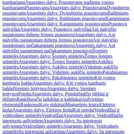
kambariams
Atsarginės dalys: Praustuvams mažiems vonios
kambariams
Praustuvams
Atsarginės dalys: Praustuvams
Dvigubiems
praustuvams
Atsarginės dalys: Dvigubiems praustuvams
Baldiniams
praustuvams
Atsarginės dalys: Baldiniams praustuvams
Kampiniams
praustuvams
Atsarginės dalys: Kampiniams praustuvams
Praustuvų
stalviršiai
Atsarginės dalys: Praustuvų stalviršiai
Ant stalviršio
pastatomam dubens formos praustuvui
Atsarginės dalys: Ant
stalviršio pastatomam dubens formos praustuvui
Ant stalviršio
pastatomam stačiakampiam praustuvui
Atsarginės dalys: Ant
stalviršio pastatomam stačiakampiam praustuvui
Šoninės
spintelės
Atsarginės dalys: Šoninės spintelės
Žemos šoninės
spintelės
Atsarginės dalys: Žemos šoninės spintelės
Aukštos
spintelės
Atsarginės dalys: Aukštos spintelės
Vidutinio aukščio
spintelės
Atsarginės dalys: Vidutinio aukščio spintelės
Pakabinamos
spintelės
Atsarginės dalys: Pakabinamos spintelės
Kiti vonios
kambario baldai
Atsarginės dalys: Kiti vonios kambario
baldai
Sieninės lentynos
Atsarginės dalys: Sieninės
lentynos
Priedai
Atsarginės dalys: Priedai
Stalčių įdėklai ir
dėžutės
Rankšluosčių laikikliai ir kabliukai
Apšvietimo
elementai
Rankenos
Kojų rinkiniai
Magnetinės lentos
Elektros
lizdai
Atsarginės dalys: Elektros lizdai
Kiti priedai
Veidrodžiai ir
veidrodinės spintelės
Veidrodžiai
Atsarginės dalys: Veidrodžiai
Su
integruotu apšvietimu
Atsarginės dalys: Su integruotu
apšvietimu
Veidrodinės spintelės
Atsarginės dalys: Veidrodinės
spintelės
Su integruotu apšvietimu
Atsarginės dalys: Su integruotu