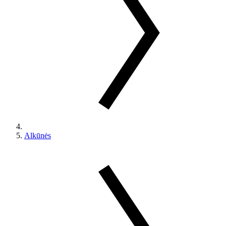
Alkūnės