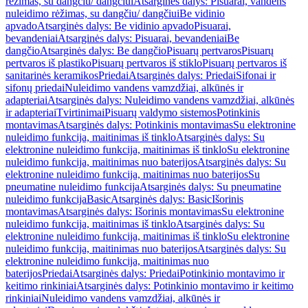
rėžimas, su dangčiu/ dangčiui
Atsarginės dalys: Pisuarai, vandens
nuleidimo rėžimas, su dangčiu/ dangčiui
Be vidinio
apvado
Atsarginės dalys: Be vidinio apvado
Pisuarai,
bevandeniai
Atsarginės dalys: Pisuarai, bevandeniai
Be
dangčio
Atsarginės dalys: Be dangčio
Pisuarų pertvaros
Pisuarų
pertvaros iš plastiko
Pisuarų pertvaros iš stiklo
Pisuarų pertvaros iš
sanitarinės keramikos
Priedai
Atsarginės dalys: Priedai
Sifonai ir
sifonų priedai
Nuleidimo vandens vamzdžiai, alkūnės ir
adapteriai
Atsarginės dalys: Nuleidimo vandens vamzdžiai, alkūnės
ir adapteriai
Tvirtinimai
Pisuarų valdymo sistemos
Potinkinis
montavimas
Atsarginės dalys: Potinkinis montavimas
Su elektronine
nuleidimo funkcija, maitinimas iš tinklo
Atsarginės dalys: Su
elektronine nuleidimo funkcija, maitinimas iš tinklo
Su elektronine
nuleidimo funkcija, maitinimas nuo baterijos
Atsarginės dalys: Su
elektronine nuleidimo funkcija, maitinimas nuo baterijos
Su
pneumatine nuleidimo funkcija
Atsarginės dalys: Su pneumatine
nuleidimo funkcija
Basic
Atsarginės dalys: Basic
Išorinis
montavimas
Atsarginės dalys: Išorinis montavimas
Su elektronine
nuleidimo funkcija, maitinimas iš tinklo
Atsarginės dalys: Su
elektronine nuleidimo funkcija, maitinimas iš tinklo
Su elektronine
nuleidimo funkcija, maitinimas nuo baterijos
Atsarginės dalys: Su
elektronine nuleidimo funkcija, maitinimas nuo
baterijos
Priedai
Atsarginės dalys: Priedai
Potinkinio montavimo ir
keitimo rinkiniai
Atsarginės dalys: Potinkinio montavimo ir keitimo
rinkiniai
Nuleidimo vandens vamzdžiai, alkūnės ir