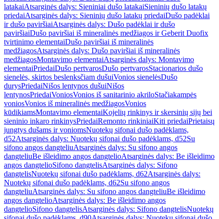
latakai
Atsarginės dalys: Sieniniai dušo latakai
Sieninių dušo latakų
priedai
Atsarginės dalys: Sieninių dušo latakų priedai
Dušo padėklai
ir dušo paviršiai
Atsarginės dalys: Dušo padėklai ir dušo
paviršiai
Dušo paviršiai iš mineralinės medžiagos ir Geberit Duofix
tvirtinimo elementai
Dušo paviršiai iš mineralinės
medžiagos
Atsarginės dalys: Dušo paviršiai iš mineralinės
medžiagos
Montavimo elementai
Atsarginės dalys: Montavimo
elementai
Priedai
Dušo pertvaros
Dušo pertvaros
Stacionarios dušo
sienelės, skirtos beslenksčiam dušui
Vonios sienelės
Dušo
durys
Priedai
Nišos lentynos dušui
Nišos
lentynos
Priedai
Vonios
Vonios iš sanitarinio akrilo
Stačiakampės
vonios
Vonios iš mineralinės medžiagos
Vonios
kūdikiams
Montavimo elementai
Kojelių rinkinys ir skersinių sijų bei
sieninio inkaro rinkinys
Priedai
Remonto rinkiniai
Kiti priedai
Prietaisų
jungtys dušams ir vonioms
Nuotekų sifonai dušo padėklams,
d52
Atsarginės dalys: Nuotekų sifonai dušo padėklams, d52
Su
sifono angos dangteliu
Atsarginės dalys: Su sifono angos
dangteliu
Be išleidimo angos dangtelio
Atsarginės dalys: Be išleidimo
angos dangtelio
Sifono dangtelis
Atsarginės dalys: Sifono
dangtelis
Nuotekų sifonai dušo padėklams, d62
Atsarginės dalys:
Nuotekų sifonai dušo padėklams, d62
Su sifono angos
dangteliu
Atsarginės dalys: Su sifono angos dangteliu
Be išleidimo
angos dangtelio
Atsarginės dalys: Be išleidimo angos
dangtelio
Sifono dangtelis
Atsarginės dalys: Sifono dangtelis
Nuotekų
sifonai dušo padėklams, d90
Atsarginės dalys: Nuotekų sifonai dušo