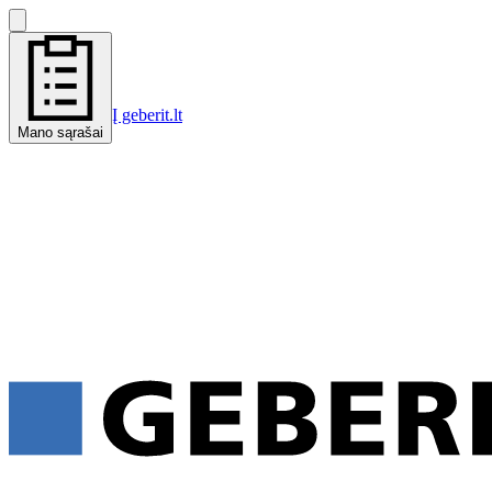
Į geberit.lt
Mano sąrašai