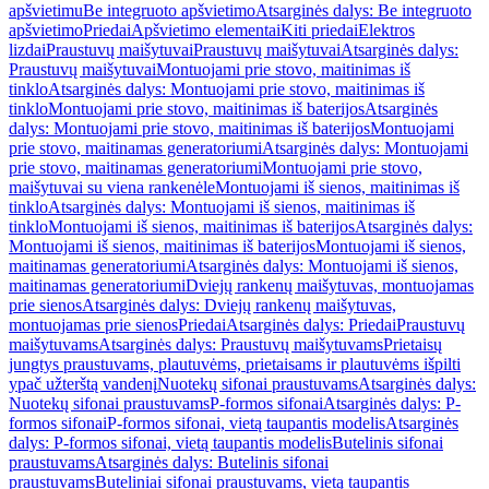
apšvietimu
Be integruoto apšvietimo
Atsarginės dalys: Be integruoto
apšvietimo
Priedai
Apšvietimo elementai
Kiti priedai
Elektros
lizdai
Praustuvų maišytuvai
Praustuvų maišytuvai
Atsarginės dalys:
Praustuvų maišytuvai
Montuojami prie stovo, maitinimas iš
tinklo
Atsarginės dalys: Montuojami prie stovo, maitinimas iš
tinklo
Montuojami prie stovo, maitinimas iš baterijos
Atsarginės
dalys: Montuojami prie stovo, maitinimas iš baterijos
Montuojami
prie stovo, maitinamas generatoriumi
Atsarginės dalys: Montuojami
prie stovo, maitinamas generatoriumi
Montuojami prie stovo,
maišytuvai su viena rankenėle
Montuojami iš sienos, maitinimas iš
tinklo
Atsarginės dalys: Montuojami iš sienos, maitinimas iš
tinklo
Montuojami iš sienos, maitinimas iš baterijos
Atsarginės dalys:
Montuojami iš sienos, maitinimas iš baterijos
Montuojami iš sienos,
maitinamas generatoriumi
Atsarginės dalys: Montuojami iš sienos,
maitinamas generatoriumi
Dviejų rankenų maišytuvas, montuojamas
prie sienos
Atsarginės dalys: Dviejų rankenų maišytuvas,
montuojamas prie sienos
Priedai
Atsarginės dalys: Priedai
Praustuvų
maišytuvams
Atsarginės dalys: Praustuvų maišytuvams
Prietaisų
jungtys praustuvams, plautuvėms, prietaisams ir plautuvėms išpilti
ypač užterštą vandenį
Nuotekų sifonai praustuvams
Atsarginės dalys:
Nuotekų sifonai praustuvams
P-formos sifonai
Atsarginės dalys: P-
formos sifonai
P-formos sifonai, vietą taupantis modelis
Atsarginės
dalys: P-formos sifonai, vietą taupantis modelis
Butelinis sifonai
praustuvams
Atsarginės dalys: Butelinis sifonai
praustuvams
Buteliniai sifonai praustuvams, vietą taupantis