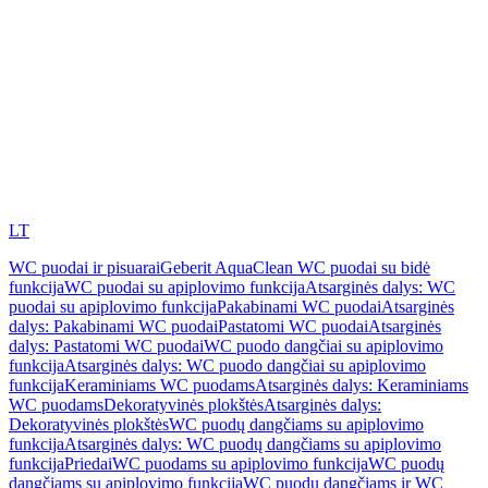
LT
WC puodai ir pisuarai
Geberit AquaClean WC puodai su bidė
funkcija
WC puodai su apiplovimo funkcija
Atsarginės dalys: WC
puodai su apiplovimo funkcija
Pakabinami WC puodai
Atsarginės
dalys: Pakabinami WC puodai
Pastatomi WC puodai
Atsarginės
dalys: Pastatomi WC puodai
WC puodo dangčiai su apiplovimo
funkcija
Atsarginės dalys: WC puodo dangčiai su apiplovimo
funkcija
Keraminiams WC puodams
Atsarginės dalys: Keraminiams
WC puodams
Dekoratyvinės plokštės
Atsarginės dalys:
Dekoratyvinės plokštės
WC puodų dangčiams su apiplovimo
funkcija
Atsarginės dalys: WC puodų dangčiams su apiplovimo
funkcija
Priedai
WC puodams su apiplovimo funkcija
WC puodų
dangčiams su apiplovimo funkcija
WC puodų dangčiams ir WC