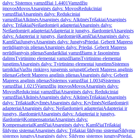
dalys: Sistemos vamzdžiai 1.4401
Vamzdžių
įmovos
Movos
Atsarginės dalys: Movos
Redukciniai
vamzdžiai
Atsarginės dalys: Redukciniai
vamzdžiai
Alkūnės
Atsarginės dalys: Alkūnės
Trišakiai
Atsarginės
dalys: Trišakiai
Neišardomieji adapteriai
Atsarginės dalys:
Neišardomieji adapteriai
Adapteriai ir jungtys, išardomieji
Atsarginės
dalys: Adapteriai ir jungtys, išardomieji
Kamščiai
Atsarginės dalys:
Kamščiai
Jungtys
Atsarginės dalys: Jungtys
Priedai, Geberit Mapress
nerūdijantysis plienas
Atsarginės dalys: Priedai, Geberit Mapress
nerūdijantysis plienas
Sandarikliai vamzdžiams ir fasoninėms
dalims
Tvirtinimo elementai vamzdžiams
Tvirtinimo elementai
jungtims
Atsarginės dalys: Tvirtinimo elementai jungtims
Sistemos
tarpikliai
Varžtų rinkinys jungėmis sujungti
Geberit Mapress anglinis
plienas
Geberit Mapress anglinis plienas
Atsarginės dalys: Geberit
Mapress anglinis plienas
Sistemos vamzdžiai 1.0034
Sistemos
vamzdžiai 1.0215
Vamzdžių įmovos
Movos
Atsarginės dalys:
Movos
Redukciniai vamzdžiai
Atsarginės dalys: Redukciniai
vamzdžiai
Alkūnės
Atsarginės dalys: Alkūnės
Trišakiai
Atsarginės
dalys: Trišakiai
Kryžmės
Atsarginės dalys: Kryžmės
Neišardomieji
adapteriai
Atsarginės dalys: Neišardomieji adapteriai
Adapteriai ir
jungtys, išardomieji
Atsarginės dalys: Adapteriai ir jungtys,
išardomieji
Kompensatoriai
Atsarginės dalys:
Kompensatoriai
Kamščiai
Atsarginės dalys: Kamščiai
Trišakiai
šildymo sistemai
Atsarginės dalys: Trišakiai šildymo sistemai
Šildymo
sistemos jungtys
Atsarginės dalys: Šildymo sistemos jungtys
Priedai,