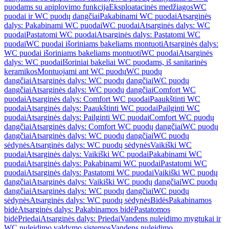
puodams su apiplovimo funkcija
Eksploatacinės medžiagos
WC
puodai ir WC puodų dangčiai
Pakabinami WC puodai
Atsarginės
dalys: Pakabinami WC puodai
WC puodai
Atsarginės dalys: WC
puodai
Pastatomi WC puodai
Atsarginės dalys: Pastatomi WC
puodai
WC puodai išoriniams bakeliams montuoti
Atsarginės dalys:
WC puodai išoriniams bakeliams montuoti
WC puodai
Atsarginės
dalys: WC puodai
Išoriniai bakeliai WC puodams, iš sanitarinės
keramikos
Montuojami ant WC puodų
WC puodų
dangčiai
Atsarginės dalys: WC puodų dangčiai
WC puodų
dangčiai
Atsarginės dalys: WC puodų dangčiai
Comfort WC
puodai
Atsarginės dalys: Comfort WC puodai
Paaukštinti WC
puodai
Atsarginės dalys: Paaukštinti WC puodai
Pailginti WC
puodai
Atsarginės dalys: Pailginti WC puodai
Comfort WC puodų
dangčiai
Atsarginės dalys: Comfort WC puodų dangčiai
WC puodų
dangčiai
Atsarginės dalys: WC puodų dangčiai
WC puodų
sėdynės
Atsarginės dalys: WC puodų sėdynės
Vaikiški WC
puodai
Atsarginės dalys: Vaikiški WC puodai
Pakabinami WC
puodai
Atsarginės dalys: Pakabinami WC puodai
Pastatomi WC
puodai
Atsarginės dalys: Pastatomi WC puodai
Vaikiški WC puodų
dangčiai
Atsarginės dalys: Vaikiški WC puodų dangčiai
WC puodų
dangčiai
Atsarginės dalys: WC puodų dangčiai
WC puodų
sėdynės
Atsarginės dalys: WC puodų sėdynės
Bidės
Pakabinamos
bidė
Atsarginės dalys: Pakabinamos bidė
Pastatomos
bidė
Priedai
Atsarginės dalys: Priedai
Vandens nuleidimo mygtukai ir
WC nuleidimo valdymo sistemos
Vandens nuleidimo