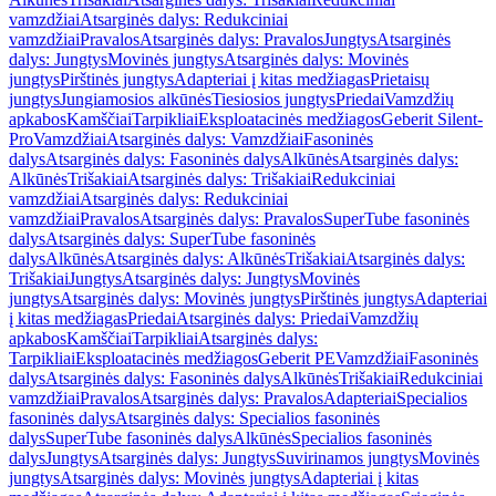
vamzdžiai
Atsarginės dalys: Redukciniai
vamzdžiai
Pravalos
Atsarginės dalys: Pravalos
Jungtys
Atsarginės
dalys: Jungtys
Movinės jungtys
Atsarginės dalys: Movinės
jungtys
Pirštinės jungtys
Adapteriai į kitas medžiagas
Prietaisų
jungtys
Jungiamosios alkūnės
Tiesiosios jungtys
Priedai
Vamzdžių
apkabos
Kamščiai
Tarpikliai
Eksploatacinės medžiagos
Geberit Silent-
Pro
Vamzdžiai
Atsarginės dalys: Vamzdžiai
Fasoninės
dalys
Atsarginės dalys: Fasoninės dalys
Alkūnės
Atsarginės dalys:
Alkūnės
Trišakiai
Atsarginės dalys: Trišakiai
Redukciniai
vamzdžiai
Atsarginės dalys: Redukciniai
vamzdžiai
Pravalos
Atsarginės dalys: Pravalos
SuperTube fasoninės
dalys
Atsarginės dalys: SuperTube fasoninės
dalys
Alkūnės
Atsarginės dalys: Alkūnės
Trišakiai
Atsarginės dalys:
Trišakiai
Jungtys
Atsarginės dalys: Jungtys
Movinės
jungtys
Atsarginės dalys: Movinės jungtys
Pirštinės jungtys
Adapteriai
į kitas medžiagas
Priedai
Atsarginės dalys: Priedai
Vamzdžių
apkabos
Kamščiai
Tarpikliai
Atsarginės dalys:
Tarpikliai
Eksploatacinės medžiagos
Geberit PE
Vamzdžiai
Fasoninės
dalys
Atsarginės dalys: Fasoninės dalys
Alkūnės
Trišakiai
Redukciniai
vamzdžiai
Pravalos
Atsarginės dalys: Pravalos
Adapteriai
Specialios
fasoninės dalys
Atsarginės dalys: Specialios fasoninės
dalys
SuperTube fasoninės dalys
Alkūnės
Specialios fasoninės
dalys
Jungtys
Atsarginės dalys: Jungtys
Suvirinamos jungtys
Movinės
jungtys
Atsarginės dalys: Movinės jungtys
Adapteriai į kitas