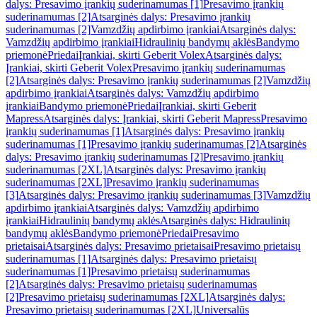
dalys: Presavimo įrankių suderinamumas [1]
Presavimo įrankių
suderinamumas [2]
Atsarginės dalys: Presavimo įrankių
suderinamumas [2]
Vamzdžių apdirbimo įrankiai
Atsarginės dalys:
Vamzdžių apdirbimo įrankiai
Hidraulinių bandymų aklės
Bandymo
priemonė
Priedai
Įrankiai, skirti Geberit Volex
Atsarginės dalys:
Įrankiai, skirti Geberit Volex
Presavimo įrankių suderinamumas
[2]
Atsarginės dalys: Presavimo įrankių suderinamumas [2]
Vamzdžių
apdirbimo įrankiai
Atsarginės dalys: Vamzdžių apdirbimo
įrankiai
Bandymo priemonė
Priedai
Įrankiai, skirti Geberit
Mapress
Atsarginės dalys: Įrankiai, skirti Geberit Mapress
Presavimo
įrankių suderinamumas [1]
Atsarginės dalys: Presavimo įrankių
suderinamumas [1]
Presavimo įrankių suderinamumas [2]
Atsarginės
dalys: Presavimo įrankių suderinamumas [2]
Presavimo įrankių
suderinamumas [2XL]
Atsarginės dalys: Presavimo įrankių
suderinamumas [2XL]
Presavimo įrankių suderinamumas
[3]
Atsarginės dalys: Presavimo įrankių suderinamumas [3]
Vamzdžių
apdirbimo įrankiai
Atsarginės dalys: Vamzdžių apdirbimo
įrankiai
Hidraulinių bandymų aklės
Atsarginės dalys: Hidraulinių
bandymų aklės
Bandymo priemonė
Priedai
Presavimo
prietaisai
Atsarginės dalys: Presavimo prietaisai
Presavimo prietaisų
suderinamumas [1]
Atsarginės dalys: Presavimo prietaisų
suderinamumas [1]
Presavimo prietaisų suderinamumas
[2]
Atsarginės dalys: Presavimo prietaisų suderinamumas
[2]
Presavimo prietaisų suderinamumas [2XL]
Atsarginės dalys:
Presavimo prietaisų suderinamumas [2XL]
Universalūs