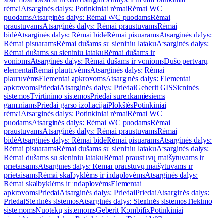
rėmai
Atsarginės dalys: Potinkiniai rėmai
Rėmai WC
puodams
Atsarginės dalys: Rėmai WC puodams
Rėmai
praustuvams
Atsarginės dalys: Rėmai praustuvams
Rėmai
bidė
Atsarginės dalys: Rėmai bidė
Rėmai pisuarams
Atsarginės dalys:
Rėmai pisuarams
Rėmai dušams su sieniniu lataku
Atsarginės dalys:
Rėmai dušams su sieniniu lataku
Rėmai dušams ir
vonioms
Atsarginės dalys: Rėmai dušams ir vonioms
Dušo pertvarų
elementai
Rėmai plautuvėms
Atsarginės dalys: Rėmai
plautuvėms
Elementai apkrovoms
Atsarginės dalys: Elementai
apkrovoms
Priedai
Atsarginės dalys: Priedai
Geberit GIS
Sieninės
sistemos
Tvirtinimo sistemos
Priedai surenkamiesiems
gaminiams
Priedai garso izoliacijai
Plokštės
Potinkiniai
rėmai
Atsarginės dalys: Potinkiniai rėmai
Rėmai WC
puodams
Atsarginės dalys: Rėmai WC puodams
Rėmai
praustuvams
Atsarginės dalys: Rėmai praustuvams
Rėmai
bidė
Atsarginės dalys: Rėmai bidė
Rėmai pisuarams
Atsarginės dalys:
Rėmai pisuarams
Rėmai dušams su sieniniu lataku
Atsarginės dalys:
Rėmai dušams su sieniniu lataku
Rėmai praustuvų maišytuvams ir
prietaisams
Atsarginės dalys: Rėmai praustuvų maišytuvams ir
prietaisams
Rėmai skalbyklėms ir indaplovėms
Atsarginės dalys:
Rėmai skalbyklėms ir indaplovėms
Elementai
apkrovoms
Priedai
Atsarginės dalys: Priedai
Priedai
Atsarginės dalys:
Priedai
Sieninės sistemos
Atsarginės dalys: Sieninės sistemos
Tiekimo
sistemoms
Nuotekų sistemoms
Geberit Kombifix
Potinkiniai