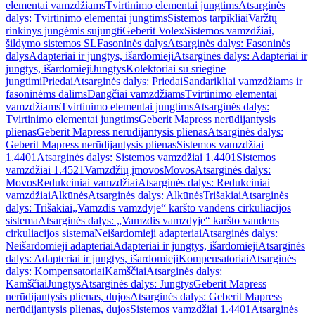
elementai vamzdžiams
Tvirtinimo elementai jungtims
Atsarginės
dalys: Tvirtinimo elementai jungtims
Sistemos tarpikliai
Varžtų
rinkinys jungėmis sujungti
Geberit Volex
Sistemos vamzdžiai,
šildymo sistemos SL
Fasoninės dalys
Atsarginės dalys: Fasoninės
dalys
Adapteriai ir jungtys, išardomieji
Atsarginės dalys: Adapteriai ir
jungtys, išardomieji
Jungtys
Kolektoriai su sriegine
jungtimi
Priedai
Atsarginės dalys: Priedai
Sandarikliai vamzdžiams ir
fasoninėms dalims
Dangčiai vamzdžiams
Tvirtinimo elementai
vamzdžiams
Tvirtinimo elementai jungtims
Atsarginės dalys:
Tvirtinimo elementai jungtims
Geberit Mapress nerūdijantysis
plienas
Geberit Mapress nerūdijantysis plienas
Atsarginės dalys:
Geberit Mapress nerūdijantysis plienas
Sistemos vamzdžiai
1.4401
Atsarginės dalys: Sistemos vamzdžiai 1.4401
Sistemos
vamzdžiai 1.4521
Vamzdžių įmovos
Movos
Atsarginės dalys:
Movos
Redukciniai vamzdžiai
Atsarginės dalys: Redukciniai
vamzdžiai
Alkūnės
Atsarginės dalys: Alkūnės
Trišakiai
Atsarginės
dalys: Trišakiai
„Vamzdis vamzdyje“ karšto vandens cirkuliacijos
sistema
Atsarginės dalys: „Vamzdis vamzdyje“ karšto vandens
cirkuliacijos sistema
Neišardomieji adapteriai
Atsarginės dalys:
Neišardomieji adapteriai
Adapteriai ir jungtys, išardomieji
Atsarginės
dalys: Adapteriai ir jungtys, išardomieji
Kompensatoriai
Atsarginės
dalys: Kompensatoriai
Kamščiai
Atsarginės dalys:
Kamščiai
Jungtys
Atsarginės dalys: Jungtys
Geberit Mapress
nerūdijantysis plienas, dujos
Atsarginės dalys: Geberit Mapress
nerūdijantysis plienas, dujos
Sistemos vamzdžiai 1.4401
Atsarginės