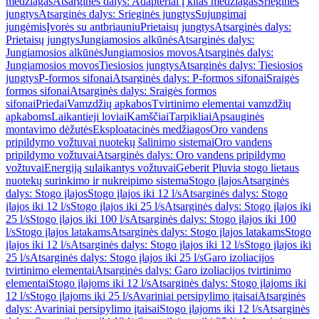
medžiagas
Atsarginės dalys: Adapteriai į kitas medžiagas
Srieginės
jungtys
Atsarginės dalys: Srieginės jungtys
Sujungimai
jungėmis
Įvorės su antbriauniu
Prietaisų jungtys
Atsarginės dalys:
Prietaisų jungtys
Jungiamosios alkūnės
Atsarginės dalys:
Jungiamosios alkūnės
Jungiamosios movos
Atsarginės dalys:
Jungiamosios movos
Tiesiosios jungtys
Atsarginės dalys: Tiesiosios
jungtys
P-formos sifonai
Atsarginės dalys: P-formos sifonai
Sraigės
formos sifonai
Atsarginės dalys: Sraigės formos
sifonai
Priedai
Vamzdžių apkabos
Tvirtinimo elementai vamzdžių
apkaboms
Laikantieji loviai
Kamščiai
Tarpikliai
Apsauginės
montavimo dėžutės
Eksploatacinės medžiagos
Oro vandens
pripildymo vožtuvai nuotekų šalinimo sistemai
Oro vandens
pripildymo vožtuvai
Atsarginės dalys: Oro vandens pripildymo
vožtuvai
Energiją sulaikantys vožtuvai
Geberit Pluvia stogo lietaus
nuotekų surinkimo ir nukreipimo sistema
Stogo įlajos
Atsarginės
dalys: Stogo įlajos
Stogo įlajos iki 12 l/s
Atsarginės dalys: Stogo
įlajos iki 12 l/s
Stogo įlajos iki 25 l/s
Atsarginės dalys: Stogo įlajos iki
25 l/s
Stogo įlajos iki 100 l/s
Atsarginės dalys: Stogo įlajos iki 100
l/s
Stogo įlajos latakams
Atsarginės dalys: Stogo įlajos latakams
Stogo
įlajos iki 12 l/s
Atsarginės dalys: Stogo įlajos iki 12 l/s
Stogo įlajos iki
25 l/s
Atsarginės dalys: Stogo įlajos iki 25 l/s
Garo izoliacijos
tvirtinimo elementai
Atsarginės dalys: Garo izoliacijos tvirtinimo
elementai
Stogo įlajoms iki 12 l/s
Atsarginės dalys: Stogo įlajoms iki
12 l/s
Stogo įlajoms iki 25 l/s
Avariniai persipylimo įtaisai
Atsarginės
dalys: Avariniai persipylimo įtaisai
Stogo įlajoms iki 12 l/s
Atsarginės