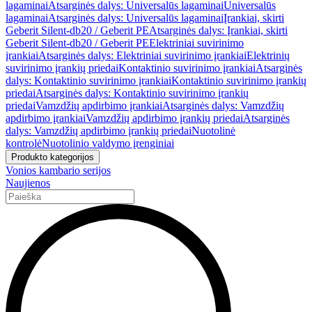
lagaminai
Atsarginės dalys: Universalūs lagaminai
Universalūs
lagaminai
Atsarginės dalys: Universalūs lagaminai
Įrankiai, skirti
Geberit Silent-db20 / Geberit PE
Atsarginės dalys: Įrankiai, skirti
Geberit Silent-db20 / Geberit PE
Elektriniai suvirinimo
įrankiai
Atsarginės dalys: Elektriniai suvirinimo įrankiai
Elektrinių
suvirinimo įrankių priedai
Kontaktinio suvirinimo įrankiai
Atsarginės
dalys: Kontaktinio suvirinimo įrankiai
Kontaktinio suvirinimo įrankių
priedai
Atsarginės dalys: Kontaktinio suvirinimo įrankių
priedai
Vamzdžių apdirbimo įrankiai
Atsarginės dalys: Vamzdžių
apdirbimo įrankiai
Vamzdžių apdirbimo įrankių priedai
Atsarginės
dalys: Vamzdžių apdirbimo įrankių priedai
Nuotolinė
kontrolė
Nuotolinio valdymo įrenginiai
Produkto kategorijos
Vonios kambario serijos
Naujienos