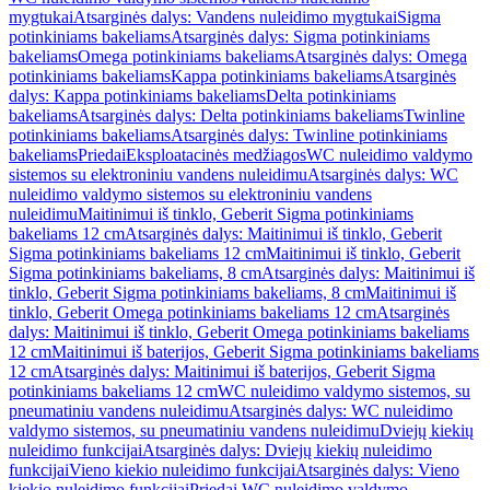
mygtukai
Atsarginės dalys: Vandens nuleidimo mygtukai
Sigma
potinkiniams bakeliams
Atsarginės dalys: Sigma potinkiniams
bakeliams
Omega potinkiniams bakeliams
Atsarginės dalys: Omega
potinkiniams bakeliams
Kappa potinkiniams bakeliams
Atsarginės
dalys: Kappa potinkiniams bakeliams
Delta potinkiniams
bakeliams
Atsarginės dalys: Delta potinkiniams bakeliams
Twinline
potinkiniams bakeliams
Atsarginės dalys: Twinline potinkiniams
bakeliams
Priedai
Eksploatacinės medžiagos
WC nuleidimo valdymo
sistemos su elektroniniu vandens nuleidimu
Atsarginės dalys: WC
nuleidimo valdymo sistemos su elektroniniu vandens
nuleidimu
Maitinimui iš tinklo, Geberit Sigma potinkiniams
bakeliams 12 cm
Atsarginės dalys: Maitinimui iš tinklo, Geberit
Sigma potinkiniams bakeliams 12 cm
Maitinimui iš tinklo, Geberit
Sigma potinkiniams bakeliams, 8 cm
Atsarginės dalys: Maitinimui iš
tinklo, Geberit Sigma potinkiniams bakeliams, 8 cm
Maitinimui iš
tinklo, Geberit Omega potinkiniams bakeliams 12 cm
Atsarginės
dalys: Maitinimui iš tinklo, Geberit Omega potinkiniams bakeliams
12 cm
Maitinimui iš baterijos, Geberit Sigma potinkiniams bakeliams
12 cm
Atsarginės dalys: Maitinimui iš baterijos, Geberit Sigma
potinkiniams bakeliams 12 cm
WC nuleidimo valdymo sistemos, su
pneumatiniu vandens nuleidimu
Atsarginės dalys: WC nuleidimo
valdymo sistemos, su pneumatiniu vandens nuleidimu
Dviejų kiekių
nuleidimo funkcijai
Atsarginės dalys: Dviejų kiekių nuleidimo
funkcijai
Vieno kiekio nuleidimo funkcijai
Atsarginės dalys: Vieno
kiekio nuleidimo funkcijai
Priedai WC nuleidimo valdymo