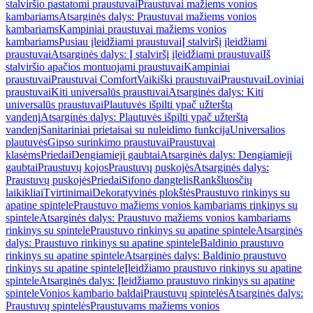
stalviršio pastatomi praustuvai
Praustuvai mažiems vonios
kambariams
Atsarginės dalys: Praustuvai mažiems vonios
kambariams
Kampiniai praustuvai mažiems vonios
kambariams
Pusiau įleidžiami praustuvai
Į stalviršį įleidžiami
praustuvai
Atsarginės dalys: Į stalviršį įleidžiami praustuvai
Iš
stalviršio apačios montuojami praustuvai
Kampiniai
praustuvai
Praustuvai Comfort
Vaikiški praustuvai
Praustuvai
Loviniai
praustuvai
Kiti universalūs praustuvai
Atsarginės dalys: Kiti
universalūs praustuvai
Plautuvės išpilti ypač užterštą
vandenį
Atsarginės dalys: Plautuvės išpilti ypač užterštą
vandenį
Sanitariniai prietaisai su nuleidimo funkcija
Universalios
plautuvės
Gipso surinkimo praustuvai
Praustuvai
klasėms
Priedai
Dengiamieji gaubtai
Atsarginės dalys: Dengiamieji
gaubtai
Praustuvų kojos
Praustuvų puskojės
Atsarginės dalys:
Praustuvų puskojės
Priedai
Sifono dangtelis
Rankšluosčių
laikikliai
Tvirtinimai
Dekoratyvinės plokštės
Praustuvo rinkinys su
apatine spintele
Praustuvo mažiems vonios kambariams rinkinys su
spintele
Atsarginės dalys: Praustuvo mažiems vonios kambariams
rinkinys su spintele
Praustuvo rinkinys su apatine spintele
Atsarginės
dalys: Praustuvo rinkinys su apatine spintele
Baldinio praustuvo
rinkinys su apatine spintele
Atsarginės dalys: Baldinio praustuvo
rinkinys su apatine spintele
Įleidžiamo praustuvo rinkinys su apatine
spintele
Atsarginės dalys: Įleidžiamo praustuvo rinkinys su apatine
spintele
Vonios kambario baldai
Praustuvų spintelės
Atsarginės dalys:
Praustuvų spintelės
Praustuvams mažiems vonios