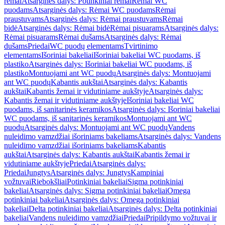
rėmai
Atsarginės dalys: Potinkiniai rėmai
Rėmai WC
puodams
Atsarginės dalys: Rėmai WC puodams
Rėmai
praustuvams
Atsarginės dalys: Rėmai praustuvams
Rėmai
bidė
Atsarginės dalys: Rėmai bidė
Rėmai pisuarams
Atsarginės dalys:
Rėmai pisuarams
Rėmai dušams
Atsarginės dalys: Rėmai
dušams
Priedai
WC puodų elementams
Tvirtinimo
elementams
Išoriniai bakeliai
Išoriniai bakeliai WC puodams, iš
plastiko
Atsarginės dalys: Išoriniai bakeliai WC puodams, iš
plastiko
Montuojami ant WC puodų
Atsarginės dalys: Montuojami
ant WC puodų
Kabantis aukštai
Atsarginės dalys: Kabantis
aukštai
Kabantis žemai ir vidutiniame aukštyje
Atsarginės dalys:
Kabantis žemai ir vidutiniame aukštyje
Išoriniai bakeliai WC
puodams, iš sanitarinės keramikos
Atsarginės dalys: Išoriniai bakeliai
WC puodams, iš sanitarinės keramikos
Montuojami ant WC
puodų
Atsarginės dalys: Montuojami ant WC puodų
Vandens
nuleidimo vamzdžiai išoriniams bakeliams
Atsarginės dalys: Vandens
nuleidimo vamzdžiai išoriniams bakeliams
Kabantis
aukštai
Atsarginės dalys: Kabantis aukštai
Kabantis žemai ir
vidutiniame aukštyje
Priedai
Atsarginės dalys:
Priedai
Jungtys
Atsarginės dalys: Jungtys
Kampiniai
vožtuvai
Riebokšliai
Potinkiniai bakeliai
Sigma potinkiniai
bakeliai
Atsarginės dalys: Sigma potinkiniai bakeliai
Omega
potinkiniai bakeliai
Atsarginės dalys: Omega potinkiniai
bakeliai
Delta potinkiniai bakeliai
Atsarginės dalys: Delta potinkiniai
bakeliai
Vandens nuleidimo vamzdžiai
Priedai
Pripildymo vožtuvai ir