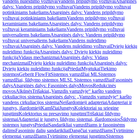
vandens nuleidimo vožtuvai
Vandens pripildymo vožtuvai
Atsarginės
dalys: Vandens pripildymo vožtuvai
Vandens pripildymo vožtuvai
potinkiniams bakeliams
Atsarginės dalys: Vandens pripildymo
vožtuvai potinkiniams bakeliams
Vandens pripildymo vožtuvai
keraminiams bakeliams
Atsarginės dalys: Vandens pripildymo
vožtuvai keraminiams bakeliams
Vandens pripildymo vožtuvai
universaliems bakeliams
Atsarginės dalys: Vandens pripildymo
vožtuvai universaliems bakeliams
Vandens nuleidimo
vožtuvai
Atsarginės dalys: Vandens nuleidimo vožtuvai
Dviejų kiekių
nuleidimo funkcija
Atsarginės dalys: Dviejų kiekių nuleidimo
funkcija
Vidaus mechanizmai
Atsarginės dalys: Vidaus
mechanizmai
Dviejų kiekių nuleidimo funkcija
Atsarginės dalys:
Dviejų kiekių nuleidimo funkcija
Priedai
Mygtukai
Tiekimo
sistemos
Geberit FlowFit
Sistemos vamzdžiai ML
Sistemos
vamzdžiai, šildymo sistemos ML
SL Sistemos vamzdžiai
Fasoninės
dalys
Atsarginės dalys: Fasoninės dalys
Movos
Redukcinės
movos
Alkūnės
Trišakiai
„Vamzdis vamzdyje“ karšto vandens
cirkuliacijos sistema
Atsarginės dalys: „Vamzdis vamzdyje“ karšto
vandens cirkuliacijos sistema
Neišardomieji adapteriai
Adapteriai ir
jungtys, išardomieji
Kamščiai
Jungtys
Kolektoriai su sriegine
jungtimi
Kolektorius su presavimo jungtimi
Trišakiai šildymo
sistemai
Adapteriai ir jungtys šildymo sistemai, išardomosios
Šildymo
sistemos jungtys
Priedai
Sandarikliai vamzdžiams ir fasoninėms
dalims
Fasoninių dalių sandarikliai
Dangčiai vamzdžiams
Tvirtinimo
elementai vamzdžiams
Tvirtinimo elementai jungtims
Sistemos