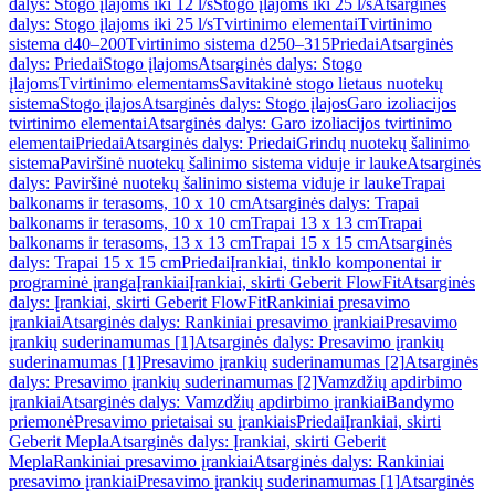
dalys: Stogo įlajoms iki 12 l/s
Stogo įlajoms iki 25 l/s
Atsarginės
dalys: Stogo įlajoms iki 25 l/s
Tvirtinimo elementai
Tvirtinimo
sistema d40–200
Tvirtinimo sistema d250–315
Priedai
Atsarginės
dalys: Priedai
Stogo įlajoms
Atsarginės dalys: Stogo
įlajoms
Tvirtinimo elementams
Savitakinė stogo lietaus nuotekų
sistema
Stogo įlajos
Atsarginės dalys: Stogo įlajos
Garo izoliacijos
tvirtinimo elementai
Atsarginės dalys: Garo izoliacijos tvirtinimo
elementai
Priedai
Atsarginės dalys: Priedai
Grindų nuotekų šalinimo
sistema
Paviršinė nuotekų šalinimo sistema viduje ir lauke
Atsarginės
dalys: Paviršinė nuotekų šalinimo sistema viduje ir lauke
Trapai
balkonams ir terasoms, 10 x 10 cm
Atsarginės dalys: Trapai
balkonams ir terasoms, 10 x 10 cm
Trapai 13 x 13 cm
Trapai
balkonams ir terasoms, 13 x 13 cm
Trapai 15 x 15 cm
Atsarginės
dalys: Trapai 15 x 15 cm
Priedai
Įrankiai, tinklo komponentai ir
programinė įranga
Įrankiai
Įrankiai, skirti Geberit FlowFit
Atsarginės
dalys: Įrankiai, skirti Geberit FlowFit
Rankiniai presavimo
įrankiai
Atsarginės dalys: Rankiniai presavimo įrankiai
Presavimo
įrankių suderinamumas [1]
Atsarginės dalys: Presavimo įrankių
suderinamumas [1]
Presavimo įrankių suderinamumas [2]
Atsarginės
dalys: Presavimo įrankių suderinamumas [2]
Vamzdžių apdirbimo
įrankiai
Atsarginės dalys: Vamzdžių apdirbimo įrankiai
Bandymo
priemonė
Presavimo prietaisai su įrankiais
Priedai
Įrankiai, skirti
Geberit Mepla
Atsarginės dalys: Įrankiai, skirti Geberit
Mepla
Rankiniai presavimo įrankiai
Atsarginės dalys: Rankiniai
presavimo įrankiai
Presavimo įrankių suderinamumas [1]
Atsarginės