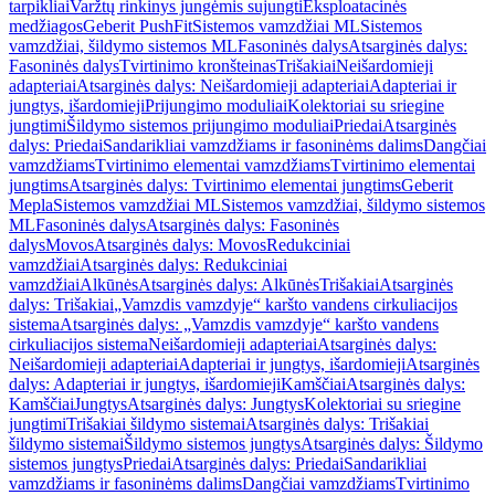
tarpikliai
Varžtų rinkinys jungėmis sujungti
Eksploatacinės
medžiagos
Geberit PushFit
Sistemos vamzdžiai ML
Sistemos
vamzdžiai, šildymo sistemos ML
Fasoninės dalys
Atsarginės dalys:
Fasoninės dalys
Tvirtinimo kronšteinas
Trišakiai
Neišardomieji
adapteriai
Atsarginės dalys: Neišardomieji adapteriai
Adapteriai ir
jungtys, išardomieji
Prijungimo moduliai
Kolektoriai su sriegine
jungtimi
Šildymo sistemos prijungimo moduliai
Priedai
Atsarginės
dalys: Priedai
Sandarikliai vamzdžiams ir fasoninėms dalims
Dangčiai
vamzdžiams
Tvirtinimo elementai vamzdžiams
Tvirtinimo elementai
jungtims
Atsarginės dalys: Tvirtinimo elementai jungtims
Geberit
Mepla
Sistemos vamzdžiai ML
Sistemos vamzdžiai, šildymo sistemos
ML
Fasoninės dalys
Atsarginės dalys: Fasoninės
dalys
Movos
Atsarginės dalys: Movos
Redukciniai
vamzdžiai
Atsarginės dalys: Redukciniai
vamzdžiai
Alkūnės
Atsarginės dalys: Alkūnės
Trišakiai
Atsarginės
dalys: Trišakiai
„Vamzdis vamzdyje“ karšto vandens cirkuliacijos
sistema
Atsarginės dalys: „Vamzdis vamzdyje“ karšto vandens
cirkuliacijos sistema
Neišardomieji adapteriai
Atsarginės dalys:
Neišardomieji adapteriai
Adapteriai ir jungtys, išardomieji
Atsarginės
dalys: Adapteriai ir jungtys, išardomieji
Kamščiai
Atsarginės dalys:
Kamščiai
Jungtys
Atsarginės dalys: Jungtys
Kolektoriai su sriegine
jungtimi
Trišakiai šildymo sistemai
Atsarginės dalys: Trišakiai
šildymo sistemai
Šildymo sistemos jungtys
Atsarginės dalys: Šildymo
sistemos jungtys
Priedai
Atsarginės dalys: Priedai
Sandarikliai
vamzdžiams ir fasoninėms dalims
Dangčiai vamzdžiams
Tvirtinimo