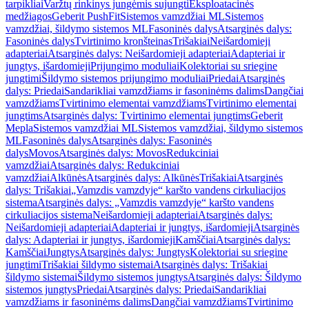
tarpikliai
Varžtų rinkinys jungėmis sujungti
Eksploatacinės
medžiagos
Geberit PushFit
Sistemos vamzdžiai ML
Sistemos
vamzdžiai, šildymo sistemos ML
Fasoninės dalys
Atsarginės dalys:
Fasoninės dalys
Tvirtinimo kronšteinas
Trišakiai
Neišardomieji
adapteriai
Atsarginės dalys: Neišardomieji adapteriai
Adapteriai ir
jungtys, išardomieji
Prijungimo moduliai
Kolektoriai su sriegine
jungtimi
Šildymo sistemos prijungimo moduliai
Priedai
Atsarginės
dalys: Priedai
Sandarikliai vamzdžiams ir fasoninėms dalims
Dangčiai
vamzdžiams
Tvirtinimo elementai vamzdžiams
Tvirtinimo elementai
jungtims
Atsarginės dalys: Tvirtinimo elementai jungtims
Geberit
Mepla
Sistemos vamzdžiai ML
Sistemos vamzdžiai, šildymo sistemos
ML
Fasoninės dalys
Atsarginės dalys: Fasoninės
dalys
Movos
Atsarginės dalys: Movos
Redukciniai
vamzdžiai
Atsarginės dalys: Redukciniai
vamzdžiai
Alkūnės
Atsarginės dalys: Alkūnės
Trišakiai
Atsarginės
dalys: Trišakiai
„Vamzdis vamzdyje“ karšto vandens cirkuliacijos
sistema
Atsarginės dalys: „Vamzdis vamzdyje“ karšto vandens
cirkuliacijos sistema
Neišardomieji adapteriai
Atsarginės dalys:
Neišardomieji adapteriai
Adapteriai ir jungtys, išardomieji
Atsarginės
dalys: Adapteriai ir jungtys, išardomieji
Kamščiai
Atsarginės dalys:
Kamščiai
Jungtys
Atsarginės dalys: Jungtys
Kolektoriai su sriegine
jungtimi
Trišakiai šildymo sistemai
Atsarginės dalys: Trišakiai
šildymo sistemai
Šildymo sistemos jungtys
Atsarginės dalys: Šildymo
sistemos jungtys
Priedai
Atsarginės dalys: Priedai
Sandarikliai
vamzdžiams ir fasoninėms dalims
Dangčiai vamzdžiams
Tvirtinimo