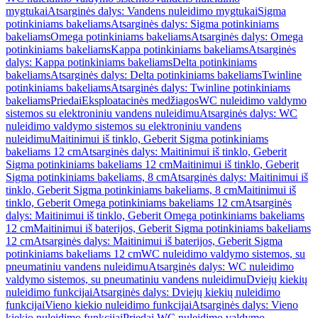
mygtukai
Atsarginės dalys: Vandens nuleidimo mygtukai
Sigma
potinkiniams bakeliams
Atsarginės dalys: Sigma potinkiniams
bakeliams
Omega potinkiniams bakeliams
Atsarginės dalys: Omega
potinkiniams bakeliams
Kappa potinkiniams bakeliams
Atsarginės
dalys: Kappa potinkiniams bakeliams
Delta potinkiniams
bakeliams
Atsarginės dalys: Delta potinkiniams bakeliams
Twinline
potinkiniams bakeliams
Atsarginės dalys: Twinline potinkiniams
bakeliams
Priedai
Eksploatacinės medžiagos
WC nuleidimo valdymo
sistemos su elektroniniu vandens nuleidimu
Atsarginės dalys: WC
nuleidimo valdymo sistemos su elektroniniu vandens
nuleidimu
Maitinimui iš tinklo, Geberit Sigma potinkiniams
bakeliams 12 cm
Atsarginės dalys: Maitinimui iš tinklo, Geberit
Sigma potinkiniams bakeliams 12 cm
Maitinimui iš tinklo, Geberit
Sigma potinkiniams bakeliams, 8 cm
Atsarginės dalys: Maitinimui iš
tinklo, Geberit Sigma potinkiniams bakeliams, 8 cm
Maitinimui iš
tinklo, Geberit Omega potinkiniams bakeliams 12 cm
Atsarginės
dalys: Maitinimui iš tinklo, Geberit Omega potinkiniams bakeliams
12 cm
Maitinimui iš baterijos, Geberit Sigma potinkiniams bakeliams
12 cm
Atsarginės dalys: Maitinimui iš baterijos, Geberit Sigma
potinkiniams bakeliams 12 cm
WC nuleidimo valdymo sistemos, su
pneumatiniu vandens nuleidimu
Atsarginės dalys: WC nuleidimo
valdymo sistemos, su pneumatiniu vandens nuleidimu
Dviejų kiekių
nuleidimo funkcijai
Atsarginės dalys: Dviejų kiekių nuleidimo
funkcijai
Vieno kiekio nuleidimo funkcijai
Atsarginės dalys: Vieno
kiekio nuleidimo funkcijai
Priedai WC nuleidimo valdymo