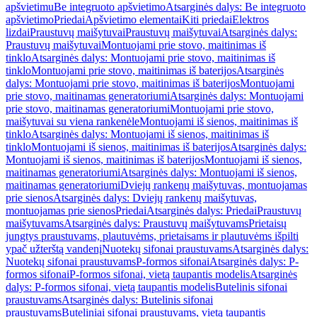
apšvietimu
Be integruoto apšvietimo
Atsarginės dalys: Be integruoto
apšvietimo
Priedai
Apšvietimo elementai
Kiti priedai
Elektros
lizdai
Praustuvų maišytuvai
Praustuvų maišytuvai
Atsarginės dalys:
Praustuvų maišytuvai
Montuojami prie stovo, maitinimas iš
tinklo
Atsarginės dalys: Montuojami prie stovo, maitinimas iš
tinklo
Montuojami prie stovo, maitinimas iš baterijos
Atsarginės
dalys: Montuojami prie stovo, maitinimas iš baterijos
Montuojami
prie stovo, maitinamas generatoriumi
Atsarginės dalys: Montuojami
prie stovo, maitinamas generatoriumi
Montuojami prie stovo,
maišytuvai su viena rankenėle
Montuojami iš sienos, maitinimas iš
tinklo
Atsarginės dalys: Montuojami iš sienos, maitinimas iš
tinklo
Montuojami iš sienos, maitinimas iš baterijos
Atsarginės dalys:
Montuojami iš sienos, maitinimas iš baterijos
Montuojami iš sienos,
maitinamas generatoriumi
Atsarginės dalys: Montuojami iš sienos,
maitinamas generatoriumi
Dviejų rankenų maišytuvas, montuojamas
prie sienos
Atsarginės dalys: Dviejų rankenų maišytuvas,
montuojamas prie sienos
Priedai
Atsarginės dalys: Priedai
Praustuvų
maišytuvams
Atsarginės dalys: Praustuvų maišytuvams
Prietaisų
jungtys praustuvams, plautuvėms, prietaisams ir plautuvėms išpilti
ypač užterštą vandenį
Nuotekų sifonai praustuvams
Atsarginės dalys:
Nuotekų sifonai praustuvams
P-formos sifonai
Atsarginės dalys: P-
formos sifonai
P-formos sifonai, vietą taupantis modelis
Atsarginės
dalys: P-formos sifonai, vietą taupantis modelis
Butelinis sifonai
praustuvams
Atsarginės dalys: Butelinis sifonai
praustuvams
Buteliniai sifonai praustuvams, vietą taupantis