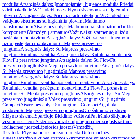
moduliai
Atsarginės dalys: Įmontuojamieji higienos moduliai
Priedai,
skirti bakelių ir WC nuleidimo valdymo sistemoms su higieniniu
plovimu
Atsarginės dalys: Priedai, skirti bakelių ir WC nuleidimo
valdymo sistemoms su higieniniu plovimu
Maitinimo
transformatoriai
Atsarginės dalys: Maitinimo transformatoriai
Tinklo
komponentai
Vamzdynų armatūros
Vožtuvai su statmenuoju lizdu
paslėptam montavimui
Atsarginės dalys: Vožtuvai su statmenuoju
lizdu paslėptam montavimui
Su Mapress presavimo
jungtimis
Atsarginės dalys: Su Mapress presavimo
jungtimis
Rutuliniai ventiliai
Atsarginės dalys: Rutuliniai ventiliai
Su
FlowFit presavimo jungtimis
Atsarginės dalys: Su FlowFit
presavimo jungtimis
Su Mepla presavimo jungtimis
Atsarginės dalys:
Su Mepla presavimo jungtimis
Su Mapress presavimo
jungtimis
Atsarginės dalys: Su Mapress presavimo
jungtimis
Rutuliniai ventiliai paslėptam montavimui
Atsarginės dalys:
Rutuliniai ventiliai paslėptam montavimui
Su FlowFit presavimo
jungtimis
Su Mepla presavimo jungtimis
Atsarginės dalys: Su Mepla
presavimo jungtimis
Su Volex presavimo jungtimis
Su jungtimis
Compact
Atsarginės dalys: Su jungtimis Compact
Atgaliniai
vožtuvai
Su Mapress presavimo jungtimis
Oro šalinimo vožtuvai
šildymo sistemai
Sparčiojo išleidimo vožtuvai
Paviršinio šildymo ir
vėsinimo sistema
Sistemos vamzdžiai
Įrengimo medžiagos
Kraštinės
izoliacinės juostos
Lipniosios juostos
Vamzdžių
fiksatoriai
Išlyginamojo sluoksnio priedai
Deformacinės
siūlės
Vamzdžio alkūnės atramos
Skirstomosios spintos
Skirstomosios