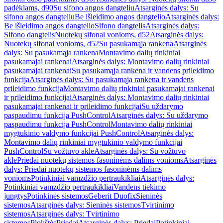
padėklams, d90
Su sifono angos dangteliu
Atsarginės dalys: Su
sifono angos dangteliu
Be išleidimo angos dangtelio
Atsarginės dalys:
Be išleidimo angos dangtelio
Sifono dangtelis
Atsarginės dalys:
Sifono dangtelis
Nuotekų sifonai vonioms, d52
Atsarginės dalys:
Nuotekų sifonai vonioms, d52
Su pasukamąja rankena
Atsarginės
dalys: Su pasukamąja rankena
Montavimo dalių rinkiniai
pasukamajai rankenai
Atsarginės dalys: Montavimo dalių rinkiniai
pasukamajai rankenai
Su pasukamąja rankena ir vandens prileidimo
funkcija
Atsarginės dalys: Su pasukamąja rankena ir vandens
prileidimo funkcija
Montavimo dalių rinkiniai pasukamajai rankenai
ir prileidimo funkcijai
Atsarginės dalys: Montavimo dalių rinkiniai
pasukamajai rankenai ir prileidimo funkcijai
Su uždarymo
paspaudimu funkcija PushControl
Atsarginės dalys: Su uždarymo
paspaudimu funkcija PushControl
Montavimo dalių rinkiniai
mygtukinio valdymo funkcijai PushControl
Atsarginės dalys:
Montavimo dalių rinkiniai mygtukinio valdymo funkcijai
PushControl
Su vožtuvo akle
Atsarginės dalys: Su vožtuvo
akle
Priedai nuotekų sistemos fasoninėms dalims vonioms
Atsarginės
dalys: Priedai nuotekų sistemos fasoninėms dalims
vonioms
Potinkiniai vamzdžio pertraukikliai
Atsarginės dalys:
Potinkiniai vamzdžio pertraukikliai
Vandens tiekimo
jungtys
Potinkinės sistemos
Geberit Duofix
Sieninės
sistemos
Atsarginės dalys: Sieninės sistemos
Tvirtinimo
sistemos
Atsarginės dalys: Tvirtinimo
sistemos
Plokštės
Priedai
Atsarginės dalys: Priedai
Potinkiniai