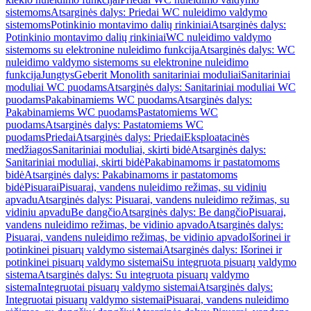
sistemoms
Atsarginės dalys: Priedai WC nuleidimo valdymo
sistemoms
Potinkinio montavimo dalių rinkiniai
Atsarginės dalys:
Potinkinio montavimo dalių rinkiniai
WC nuleidimo valdymo
sistemoms su elektronine nuleidimo funkcija
Atsarginės dalys: WC
nuleidimo valdymo sistemoms su elektronine nuleidimo
funkcija
Jungtys
Geberit Monolith sanitariniai moduliai
Sanitariniai
moduliai WC puodams
Atsarginės dalys: Sanitariniai moduliai WC
puodams
Pakabinamiems WC puodams
Atsarginės dalys:
Pakabinamiems WC puodams
Pastatomiems WC
puodams
Atsarginės dalys: Pastatomiems WC
puodams
Priedai
Atsarginės dalys: Priedai
Eksploatacinės
medžiagos
Sanitariniai moduliai, skirti bidė
Atsarginės dalys:
Sanitariniai moduliai, skirti bidė
Pakabinamoms ir pastatomoms
bidė
Atsarginės dalys: Pakabinamoms ir pastatomoms
bidė
Pisuarai
Pisuarai, vandens nuleidimo režimas, su vidiniu
apvadu
Atsarginės dalys: Pisuarai, vandens nuleidimo režimas, su
vidiniu apvadu
Be dangčio
Atsarginės dalys: Be dangčio
Pisuarai,
vandens nuleidimo režimas, be vidinio apvado
Atsarginės dalys:
Pisuarai, vandens nuleidimo režimas, be vidinio apvado
Išorinei ir
potinkinei pisuarų valdymo sistemai
Atsarginės dalys: Išorinei ir
potinkinei pisuarų valdymo sistemai
Su integruota pisuarų valdymo
sistema
Atsarginės dalys: Su integruota pisuarų valdymo
sistema
Integruotai pisuarų valdymo sistemai
Atsarginės dalys:
Integruotai pisuarų valdymo sistemai
Pisuarai, vandens nuleidimo