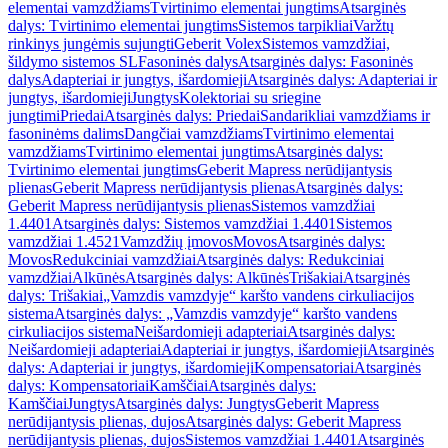
elementai vamzdžiams
Tvirtinimo elementai jungtims
Atsarginės
dalys: Tvirtinimo elementai jungtims
Sistemos tarpikliai
Varžtų
rinkinys jungėmis sujungti
Geberit Volex
Sistemos vamzdžiai,
šildymo sistemos SL
Fasoninės dalys
Atsarginės dalys: Fasoninės
dalys
Adapteriai ir jungtys, išardomieji
Atsarginės dalys: Adapteriai ir
jungtys, išardomieji
Jungtys
Kolektoriai su sriegine
jungtimi
Priedai
Atsarginės dalys: Priedai
Sandarikliai vamzdžiams ir
fasoninėms dalims
Dangčiai vamzdžiams
Tvirtinimo elementai
vamzdžiams
Tvirtinimo elementai jungtims
Atsarginės dalys:
Tvirtinimo elementai jungtims
Geberit Mapress nerūdijantysis
plienas
Geberit Mapress nerūdijantysis plienas
Atsarginės dalys:
Geberit Mapress nerūdijantysis plienas
Sistemos vamzdžiai
1.4401
Atsarginės dalys: Sistemos vamzdžiai 1.4401
Sistemos
vamzdžiai 1.4521
Vamzdžių įmovos
Movos
Atsarginės dalys:
Movos
Redukciniai vamzdžiai
Atsarginės dalys: Redukciniai
vamzdžiai
Alkūnės
Atsarginės dalys: Alkūnės
Trišakiai
Atsarginės
dalys: Trišakiai
„Vamzdis vamzdyje“ karšto vandens cirkuliacijos
sistema
Atsarginės dalys: „Vamzdis vamzdyje“ karšto vandens
cirkuliacijos sistema
Neišardomieji adapteriai
Atsarginės dalys:
Neišardomieji adapteriai
Adapteriai ir jungtys, išardomieji
Atsarginės
dalys: Adapteriai ir jungtys, išardomieji
Kompensatoriai
Atsarginės
dalys: Kompensatoriai
Kamščiai
Atsarginės dalys:
Kamščiai
Jungtys
Atsarginės dalys: Jungtys
Geberit Mapress
nerūdijantysis plienas, dujos
Atsarginės dalys: Geberit Mapress
nerūdijantysis plienas, dujos
Sistemos vamzdžiai 1.4401
Atsarginės