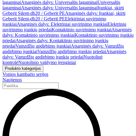
lagaminai
Atsarginės dalys: Universalūs lagaminai
Universalūs
lagaminai
Atsarginės dalys: Universalūs lagaminai
Įrankiai, skirti
Geberit Silent-db20 / Geberit PE
Atsarginės dalys: Įrankiai, skirti
Geberit Silent-db20 / Geberit PE
Elektriniai suvirinimo
įrankiai
Atsarginės dalys: Elektriniai suvirinimo įrankiai
Elektrinių
suvirinimo įrankių priedai
Kontaktinio suvirinimo įrankiai
Atsarginės
dalys: Kontaktinio suvirinimo įrankiai
Kontaktinio suvirinimo įrankių
priedai
Atsarginės dalys: Kontaktinio suvirinimo įrankių
priedai
Vamzdžių apdirbimo įrankiai
Atsarginės dalys: Vamzdžių
apdirbimo įrankiai
Vamzdžių apdirbimo įrankių priedai
Atsarginės
dalys: Vamzdžių apdirbimo įrankių priedai
Nuotolinė
kontrolė
Nuotolinio valdymo įrenginiai
Produkto kategorijos
Vonios kambario serijos
Naujienos