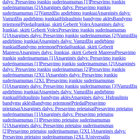
dalys: Presavimo įrankių suderinamumas [1]
Presavimo įrankių
suderinamumas [2]
Atsarginės dalys: Presavimo įrankių
suderinamumas [2]
Vamzdžių apdirbimo įrankiai
Atsarginės dalys:
Vamzdžių apdirbimo įrankiai
Hidraulinių bandymų aklės
Bandymo
priemonė
Priedai
Įrankiai, skirti Geberit Volex
Atsarginės dalys:
Įrankiai, skirti Geberit Volex
Presavimo įrankių suderinamumas
[2]
Atsarginės dalys: Presavimo įrankių suderinamumas [2]
Vamzdžių
apdirbimo įrankiai
Atsarginės dalys: Vamzdžių apdirbimo
įrankiai
Bandymo priemonė
Priedai
Įrankiai, skirti Geberit
Mapress
Atsarginės dalys: Įrankiai, skirti Geberit Mapress
Presavimo
įrankių suderinamumas [1]
Atsarginės dalys: Presavimo įrankių
suderinamumas [1]
Presavimo įrankių suderinamumas [2]
Atsarginės
dalys: Presavimo įrankių suderinamumas [2]
Presavimo įrankių
suderinamumas [2XL]
Atsarginės dalys: Presavimo įrankių
suderinamumas [2XL]
Presavimo įrankių suderinamumas
[3]
Atsarginės dalys: Presavimo įrankių suderinamumas [3]
Vamzdžių
apdirbimo įrankiai
Atsarginės dalys: Vamzdžių apdirbimo
įrankiai
Hidraulinių bandymų aklės
Atsarginės dalys: Hidraulinių
bandymų aklės
Bandymo priemonė
Priedai
Presavimo
prietaisai
Atsarginės dalys: Presavimo prietaisai
Presavimo prietaisų
suderinamumas [1]
Atsarginės dalys: Presavimo prietaisų
suderinamumas [1]
Presavimo prietaisų suderinamumas
[2]
Atsarginės dalys: Presavimo prietaisų suderinamumas
[2]
Presavimo prietaisų suderinamumas [2XL]
Atsarginės dalys:
Presavimo prietaisų suderinamumas [2XL]
Universalūs