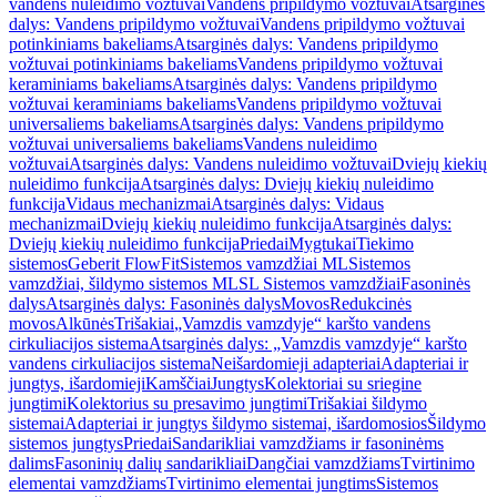
vandens nuleidimo vožtuvai
Vandens pripildymo vožtuvai
Atsarginės
dalys: Vandens pripildymo vožtuvai
Vandens pripildymo vožtuvai
potinkiniams bakeliams
Atsarginės dalys: Vandens pripildymo
vožtuvai potinkiniams bakeliams
Vandens pripildymo vožtuvai
keraminiams bakeliams
Atsarginės dalys: Vandens pripildymo
vožtuvai keraminiams bakeliams
Vandens pripildymo vožtuvai
universaliems bakeliams
Atsarginės dalys: Vandens pripildymo
vožtuvai universaliems bakeliams
Vandens nuleidimo
vožtuvai
Atsarginės dalys: Vandens nuleidimo vožtuvai
Dviejų kiekių
nuleidimo funkcija
Atsarginės dalys: Dviejų kiekių nuleidimo
funkcija
Vidaus mechanizmai
Atsarginės dalys: Vidaus
mechanizmai
Dviejų kiekių nuleidimo funkcija
Atsarginės dalys:
Dviejų kiekių nuleidimo funkcija
Priedai
Mygtukai
Tiekimo
sistemos
Geberit FlowFit
Sistemos vamzdžiai ML
Sistemos
vamzdžiai, šildymo sistemos ML
SL Sistemos vamzdžiai
Fasoninės
dalys
Atsarginės dalys: Fasoninės dalys
Movos
Redukcinės
movos
Alkūnės
Trišakiai
„Vamzdis vamzdyje“ karšto vandens
cirkuliacijos sistema
Atsarginės dalys: „Vamzdis vamzdyje“ karšto
vandens cirkuliacijos sistema
Neišardomieji adapteriai
Adapteriai ir
jungtys, išardomieji
Kamščiai
Jungtys
Kolektoriai su sriegine
jungtimi
Kolektorius su presavimo jungtimi
Trišakiai šildymo
sistemai
Adapteriai ir jungtys šildymo sistemai, išardomosios
Šildymo
sistemos jungtys
Priedai
Sandarikliai vamzdžiams ir fasoninėms
dalims
Fasoninių dalių sandarikliai
Dangčiai vamzdžiams
Tvirtinimo
elementai vamzdžiams
Tvirtinimo elementai jungtims
Sistemos