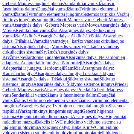
Geberit Mapress anglinis plienas
Sandarikliai vamzdžiams ir
fasoninėms dalims
Dangčiai vamzdžiams
Tvirtinimo elementai
vamzdžiams
Tvirtinimo elementai jungtims
Sistemos tarpikliai
Varžtų
rinkinys jungėmis sujungti
Geberit Mapress varis
Geberit Mapress
varis
Atsarginės dalys: Geberit Mapress varis
Movos
Atsarginės dalys:
Movos
Redukciniai vamzdžiai
Atsarginės dalys: Redukciniai
vamzdžiai
Alkūnės
Atsarginės dalys: Alkūnės
Trišakiai
Atsarginės
dalys: Trišakiai
„Vamzdis vamzdyje“ karšto vandens cirkuliacijos
sistema
Atsarginės dalys: „Vamzdis vamzdyje“ karšto vandens
cirkuliacijos sistema
Kryžmės
Atsarginės dalys:
Kryžmės
Neišardomieji adapteriai
Atsarginės dalys: Neišardomieji
adapteriai
Adapteriai ir jungtys, išardomieji
Atsarginės dalys:
Adapteriai ir jungtys, išardomieji
Kamščiai
Atsarginės dalys:
Kamščiai
Jungtys
Atsarginės dalys: Jungtys
Trišakiai šildymo
sistemai
Atsarginės dalys: Trišakiai šildymo sistemai
Šildymo
sistemos jungtys
Atsarginės dalys: Šildymo sistemos jungtys
Priedai
Geberit Mapress varis
Atsarginės dalys: Priedai Geberit Mapress
varis
Sandarikliai vamzdžiams ir fasoninėms dalims
Dangčiai
vamzdžiams
Tvirtinimo elementai vamzdžiams
Tvirtinimo elementai
jungtims
Atsarginės dalys: Tvirtinimo elementai jungtims
Sistemos
tarpikliai
Varžtų rinkinys jungėmis sujungti
Geberit higienos
sistema
Higieniniai nuleidimo mazgai
Atsarginės dalys: Higieniniai
nuleidimo mazgai
Bakelis ir WC nuleidimo valdymo sistema su
higieniniu plovimu
Atsarginės dalys: Bakelis ir WC nuleidimo
valdymo sistema su higieniniu plovimu
Įmontuojamieji higienos