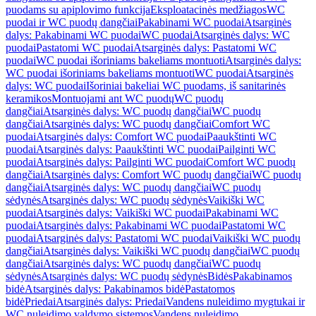
puodams su apiplovimo funkcija
Eksploatacinės medžiagos
WC
puodai ir WC puodų dangčiai
Pakabinami WC puodai
Atsarginės
dalys: Pakabinami WC puodai
WC puodai
Atsarginės dalys: WC
puodai
Pastatomi WC puodai
Atsarginės dalys: Pastatomi WC
puodai
WC puodai išoriniams bakeliams montuoti
Atsarginės dalys:
WC puodai išoriniams bakeliams montuoti
WC puodai
Atsarginės
dalys: WC puodai
Išoriniai bakeliai WC puodams, iš sanitarinės
keramikos
Montuojami ant WC puodų
WC puodų
dangčiai
Atsarginės dalys: WC puodų dangčiai
WC puodų
dangčiai
Atsarginės dalys: WC puodų dangčiai
Comfort WC
puodai
Atsarginės dalys: Comfort WC puodai
Paaukštinti WC
puodai
Atsarginės dalys: Paaukštinti WC puodai
Pailginti WC
puodai
Atsarginės dalys: Pailginti WC puodai
Comfort WC puodų
dangčiai
Atsarginės dalys: Comfort WC puodų dangčiai
WC puodų
dangčiai
Atsarginės dalys: WC puodų dangčiai
WC puodų
sėdynės
Atsarginės dalys: WC puodų sėdynės
Vaikiški WC
puodai
Atsarginės dalys: Vaikiški WC puodai
Pakabinami WC
puodai
Atsarginės dalys: Pakabinami WC puodai
Pastatomi WC
puodai
Atsarginės dalys: Pastatomi WC puodai
Vaikiški WC puodų
dangčiai
Atsarginės dalys: Vaikiški WC puodų dangčiai
WC puodų
dangčiai
Atsarginės dalys: WC puodų dangčiai
WC puodų
sėdynės
Atsarginės dalys: WC puodų sėdynės
Bidės
Pakabinamos
bidė
Atsarginės dalys: Pakabinamos bidė
Pastatomos
bidė
Priedai
Atsarginės dalys: Priedai
Vandens nuleidimo mygtukai ir
WC nuleidimo valdymo sistemos
Vandens nuleidimo