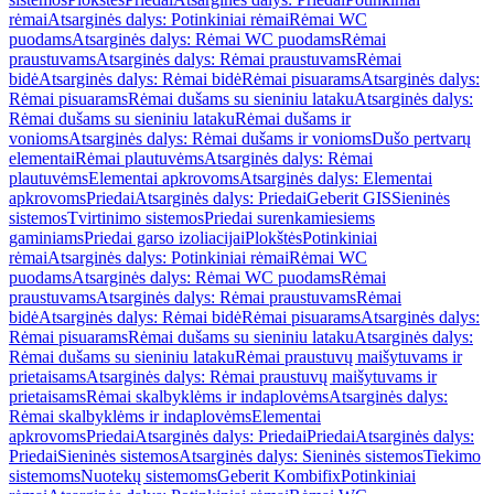
rėmai
Atsarginės dalys: Potinkiniai rėmai
Rėmai WC
puodams
Atsarginės dalys: Rėmai WC puodams
Rėmai
praustuvams
Atsarginės dalys: Rėmai praustuvams
Rėmai
bidė
Atsarginės dalys: Rėmai bidė
Rėmai pisuarams
Atsarginės dalys:
Rėmai pisuarams
Rėmai dušams su sieniniu lataku
Atsarginės dalys:
Rėmai dušams su sieniniu lataku
Rėmai dušams ir
vonioms
Atsarginės dalys: Rėmai dušams ir vonioms
Dušo pertvarų
elementai
Rėmai plautuvėms
Atsarginės dalys: Rėmai
plautuvėms
Elementai apkrovoms
Atsarginės dalys: Elementai
apkrovoms
Priedai
Atsarginės dalys: Priedai
Geberit GIS
Sieninės
sistemos
Tvirtinimo sistemos
Priedai surenkamiesiems
gaminiams
Priedai garso izoliacijai
Plokštės
Potinkiniai
rėmai
Atsarginės dalys: Potinkiniai rėmai
Rėmai WC
puodams
Atsarginės dalys: Rėmai WC puodams
Rėmai
praustuvams
Atsarginės dalys: Rėmai praustuvams
Rėmai
bidė
Atsarginės dalys: Rėmai bidė
Rėmai pisuarams
Atsarginės dalys:
Rėmai pisuarams
Rėmai dušams su sieniniu lataku
Atsarginės dalys:
Rėmai dušams su sieniniu lataku
Rėmai praustuvų maišytuvams ir
prietaisams
Atsarginės dalys: Rėmai praustuvų maišytuvams ir
prietaisams
Rėmai skalbyklėms ir indaplovėms
Atsarginės dalys:
Rėmai skalbyklėms ir indaplovėms
Elementai
apkrovoms
Priedai
Atsarginės dalys: Priedai
Priedai
Atsarginės dalys:
Priedai
Sieninės sistemos
Atsarginės dalys: Sieninės sistemos
Tiekimo
sistemoms
Nuotekų sistemoms
Geberit Kombifix
Potinkiniai