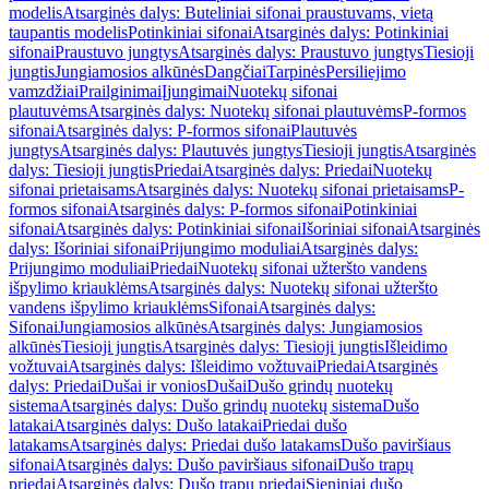
modelis
Atsarginės dalys: Buteliniai sifonai praustuvams, vietą
taupantis modelis
Potinkiniai sifonai
Atsarginės dalys: Potinkiniai
sifonai
Praustuvo jungtys
Atsarginės dalys: Praustuvo jungtys
Tiesioji
jungtis
Jungiamosios alkūnės
Dangčiai
Tarpinės
Persiliejimo
vamzdžiai
Prailginimai
Įjungimai
Nuotekų sifonai
plautuvėms
Atsarginės dalys: Nuotekų sifonai plautuvėms
P-formos
sifonai
Atsarginės dalys: P-formos sifonai
Plautuvės
jungtys
Atsarginės dalys: Plautuvės jungtys
Tiesioji jungtis
Atsarginės
dalys: Tiesioji jungtis
Priedai
Atsarginės dalys: Priedai
Nuotekų
sifonai prietaisams
Atsarginės dalys: Nuotekų sifonai prietaisams
P-
formos sifonai
Atsarginės dalys: P-formos sifonai
Potinkiniai
sifonai
Atsarginės dalys: Potinkiniai sifonai
Išoriniai sifonai
Atsarginės
dalys: Išoriniai sifonai
Prijungimo moduliai
Atsarginės dalys:
Prijungimo moduliai
Priedai
Nuotekų sifonai užteršto vandens
išpylimo kriauklėms
Atsarginės dalys: Nuotekų sifonai užteršto
vandens išpylimo kriauklėms
Sifonai
Atsarginės dalys:
Sifonai
Jungiamosios alkūnės
Atsarginės dalys: Jungiamosios
alkūnės
Tiesioji jungtis
Atsarginės dalys: Tiesioji jungtis
Išleidimo
vožtuvai
Atsarginės dalys: Išleidimo vožtuvai
Priedai
Atsarginės
dalys: Priedai
Dušai ir vonios
Dušai
Dušo grindų nuotekų
sistema
Atsarginės dalys: Dušo grindų nuotekų sistema
Dušo
latakai
Atsarginės dalys: Dušo latakai
Priedai dušo
latakams
Atsarginės dalys: Priedai dušo latakams
Dušo paviršiaus
sifonai
Atsarginės dalys: Dušo paviršiaus sifonai
Dušo trapų
priedai
Atsarginės dalys: Dušo trapų priedai
Sieniniai dušo