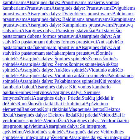
kambariams
Atsarginės dalys: Praustuvams mažiems vonios
kambariams
Praustuvams
Atsarginės dalys: Praustuvams
Dvigubiems
praustuvams
Atsarginės dalys: Dvigubiems praustuvams
Baldiniams
praustuvams
Atsarginės dalys: Baldiniams praustuvams
Kampiniams
praustuvams
Atsarginės dalys: Kampiniams praustuvams
Praustuvų
stalviršiai
Atsarginės dalys: Praustuvų stalviršiai
Ant stalviršio
pastatomam dubens formos praustuvui
Atsarginės dalys: Ant
stalviršio pastatomam dubens formos praustuvui
Ant stalviršio
pastatomam stačiakampiam praustuvui
Atsarginės dalys: Ant
stalviršio pastatomam stačiakampiam praustuvui
Šoninės
spintelės
Atsarginės dalys: Šoninės spintelės
Žemos šoninės
spintelės
Atsarginės dalys: Žemos šoninės spintelės
Aukštos
spintelės
Atsarginės dalys: Aukštos spintelės
Vidutinio aukščio
spintelės
Atsarginės dalys: Vidutinio aukščio spintelės
Pakabinamos
spintelės
Atsarginės dalys: Pakabinamos spintelės
Kiti vonios
kambario baldai
Atsarginės dalys: Kiti vonios kambario
baldai
Sieninės lentynos
Atsarginės dalys: Sieninės
lentynos
Priedai
Atsarginės dalys: Priedai
Stalčių įdėklai ir
dėžutės
Rankšluosčių laikikliai ir kabliukai
Apšvietimo
elementai
Rankenos
Kojų rinkiniai
Magnetinės lentos
Elektros
lizdai
Atsarginės dalys: Elektros lizdai
Kiti priedai
Veidrodžiai ir
veidrodinės spintelės
Veidrodžiai
Atsarginės dalys: Veidrodžiai
Su
integruotu apšvietimu
Atsarginės dalys: Su integruotu
apšvietimu
Veidrodinės spintelės
Atsarginės dalys: Veidrodinės
spintelės
Su integruotu apšvietimu
Atsarginės dalys: Su integruotu