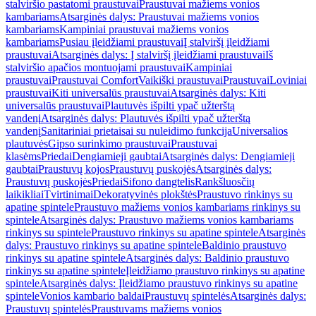
stalviršio pastatomi praustuvai
Praustuvai mažiems vonios
kambariams
Atsarginės dalys: Praustuvai mažiems vonios
kambariams
Kampiniai praustuvai mažiems vonios
kambariams
Pusiau įleidžiami praustuvai
Į stalviršį įleidžiami
praustuvai
Atsarginės dalys: Į stalviršį įleidžiami praustuvai
Iš
stalviršio apačios montuojami praustuvai
Kampiniai
praustuvai
Praustuvai Comfort
Vaikiški praustuvai
Praustuvai
Loviniai
praustuvai
Kiti universalūs praustuvai
Atsarginės dalys: Kiti
universalūs praustuvai
Plautuvės išpilti ypač užterštą
vandenį
Atsarginės dalys: Plautuvės išpilti ypač užterštą
vandenį
Sanitariniai prietaisai su nuleidimo funkcija
Universalios
plautuvės
Gipso surinkimo praustuvai
Praustuvai
klasėms
Priedai
Dengiamieji gaubtai
Atsarginės dalys: Dengiamieji
gaubtai
Praustuvų kojos
Praustuvų puskojės
Atsarginės dalys:
Praustuvų puskojės
Priedai
Sifono dangtelis
Rankšluosčių
laikikliai
Tvirtinimai
Dekoratyvinės plokštės
Praustuvo rinkinys su
apatine spintele
Praustuvo mažiems vonios kambariams rinkinys su
spintele
Atsarginės dalys: Praustuvo mažiems vonios kambariams
rinkinys su spintele
Praustuvo rinkinys su apatine spintele
Atsarginės
dalys: Praustuvo rinkinys su apatine spintele
Baldinio praustuvo
rinkinys su apatine spintele
Atsarginės dalys: Baldinio praustuvo
rinkinys su apatine spintele
Įleidžiamo praustuvo rinkinys su apatine
spintele
Atsarginės dalys: Įleidžiamo praustuvo rinkinys su apatine
spintele
Vonios kambario baldai
Praustuvų spintelės
Atsarginės dalys:
Praustuvų spintelės
Praustuvams mažiems vonios