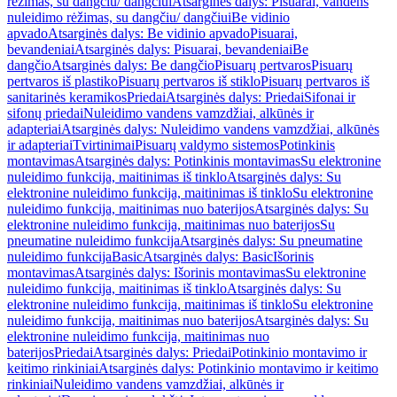
rėžimas, su dangčiu/ dangčiui
Atsarginės dalys: Pisuarai, vandens
nuleidimo rėžimas, su dangčiu/ dangčiui
Be vidinio
apvado
Atsarginės dalys: Be vidinio apvado
Pisuarai,
bevandeniai
Atsarginės dalys: Pisuarai, bevandeniai
Be
dangčio
Atsarginės dalys: Be dangčio
Pisuarų pertvaros
Pisuarų
pertvaros iš plastiko
Pisuarų pertvaros iš stiklo
Pisuarų pertvaros iš
sanitarinės keramikos
Priedai
Atsarginės dalys: Priedai
Sifonai ir
sifonų priedai
Nuleidimo vandens vamzdžiai, alkūnės ir
adapteriai
Atsarginės dalys: Nuleidimo vandens vamzdžiai, alkūnės
ir adapteriai
Tvirtinimai
Pisuarų valdymo sistemos
Potinkinis
montavimas
Atsarginės dalys: Potinkinis montavimas
Su elektronine
nuleidimo funkcija, maitinimas iš tinklo
Atsarginės dalys: Su
elektronine nuleidimo funkcija, maitinimas iš tinklo
Su elektronine
nuleidimo funkcija, maitinimas nuo baterijos
Atsarginės dalys: Su
elektronine nuleidimo funkcija, maitinimas nuo baterijos
Su
pneumatine nuleidimo funkcija
Atsarginės dalys: Su pneumatine
nuleidimo funkcija
Basic
Atsarginės dalys: Basic
Išorinis
montavimas
Atsarginės dalys: Išorinis montavimas
Su elektronine
nuleidimo funkcija, maitinimas iš tinklo
Atsarginės dalys: Su
elektronine nuleidimo funkcija, maitinimas iš tinklo
Su elektronine
nuleidimo funkcija, maitinimas nuo baterijos
Atsarginės dalys: Su
elektronine nuleidimo funkcija, maitinimas nuo
baterijos
Priedai
Atsarginės dalys: Priedai
Potinkinio montavimo ir
keitimo rinkiniai
Atsarginės dalys: Potinkinio montavimo ir keitimo
rinkiniai
Nuleidimo vandens vamzdžiai, alkūnės ir