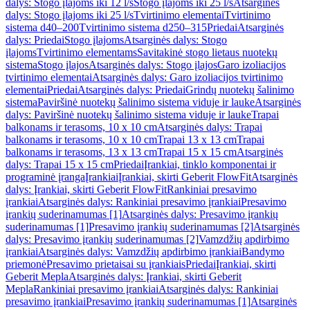
dalys: Stogo įlajoms iki 12 l/s
Stogo įlajoms iki 25 l/s
Atsarginės
dalys: Stogo įlajoms iki 25 l/s
Tvirtinimo elementai
Tvirtinimo
sistema d40–200
Tvirtinimo sistema d250–315
Priedai
Atsarginės
dalys: Priedai
Stogo įlajoms
Atsarginės dalys: Stogo
įlajoms
Tvirtinimo elementams
Savitakinė stogo lietaus nuotekų
sistema
Stogo įlajos
Atsarginės dalys: Stogo įlajos
Garo izoliacijos
tvirtinimo elementai
Atsarginės dalys: Garo izoliacijos tvirtinimo
elementai
Priedai
Atsarginės dalys: Priedai
Grindų nuotekų šalinimo
sistema
Paviršinė nuotekų šalinimo sistema viduje ir lauke
Atsarginės
dalys: Paviršinė nuotekų šalinimo sistema viduje ir lauke
Trapai
balkonams ir terasoms, 10 x 10 cm
Atsarginės dalys: Trapai
balkonams ir terasoms, 10 x 10 cm
Trapai 13 x 13 cm
Trapai
balkonams ir terasoms, 13 x 13 cm
Trapai 15 x 15 cm
Atsarginės
dalys: Trapai 15 x 15 cm
Priedai
Įrankiai, tinklo komponentai ir
programinė įranga
Įrankiai
Įrankiai, skirti Geberit FlowFit
Atsarginės
dalys: Įrankiai, skirti Geberit FlowFit
Rankiniai presavimo
įrankiai
Atsarginės dalys: Rankiniai presavimo įrankiai
Presavimo
įrankių suderinamumas [1]
Atsarginės dalys: Presavimo įrankių
suderinamumas [1]
Presavimo įrankių suderinamumas [2]
Atsarginės
dalys: Presavimo įrankių suderinamumas [2]
Vamzdžių apdirbimo
įrankiai
Atsarginės dalys: Vamzdžių apdirbimo įrankiai
Bandymo
priemonė
Presavimo prietaisai su įrankiais
Priedai
Įrankiai, skirti
Geberit Mepla
Atsarginės dalys: Įrankiai, skirti Geberit
Mepla
Rankiniai presavimo įrankiai
Atsarginės dalys: Rankiniai
presavimo įrankiai
Presavimo įrankių suderinamumas [1]
Atsarginės