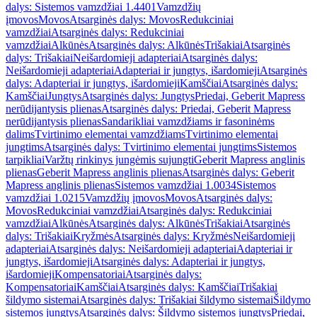
dalys: Sistemos vamzdžiai 1.4401
Vamzdžių
įmovos
Movos
Atsarginės dalys: Movos
Redukciniai
vamzdžiai
Atsarginės dalys: Redukciniai
vamzdžiai
Alkūnės
Atsarginės dalys: Alkūnės
Trišakiai
Atsarginės
dalys: Trišakiai
Neišardomieji adapteriai
Atsarginės dalys:
Neišardomieji adapteriai
Adapteriai ir jungtys, išardomieji
Atsarginės
dalys: Adapteriai ir jungtys, išardomieji
Kamščiai
Atsarginės dalys:
Kamščiai
Jungtys
Atsarginės dalys: Jungtys
Priedai, Geberit Mapress
nerūdijantysis plienas
Atsarginės dalys: Priedai, Geberit Mapress
nerūdijantysis plienas
Sandarikliai vamzdžiams ir fasoninėms
dalims
Tvirtinimo elementai vamzdžiams
Tvirtinimo elementai
jungtims
Atsarginės dalys: Tvirtinimo elementai jungtims
Sistemos
tarpikliai
Varžtų rinkinys jungėmis sujungti
Geberit Mapress anglinis
plienas
Geberit Mapress anglinis plienas
Atsarginės dalys: Geberit
Mapress anglinis plienas
Sistemos vamzdžiai 1.0034
Sistemos
vamzdžiai 1.0215
Vamzdžių įmovos
Movos
Atsarginės dalys:
Movos
Redukciniai vamzdžiai
Atsarginės dalys: Redukciniai
vamzdžiai
Alkūnės
Atsarginės dalys: Alkūnės
Trišakiai
Atsarginės
dalys: Trišakiai
Kryžmės
Atsarginės dalys: Kryžmės
Neišardomieji
adapteriai
Atsarginės dalys: Neišardomieji adapteriai
Adapteriai ir
jungtys, išardomieji
Atsarginės dalys: Adapteriai ir jungtys,
išardomieji
Kompensatoriai
Atsarginės dalys:
Kompensatoriai
Kamščiai
Atsarginės dalys: Kamščiai
Trišakiai
šildymo sistemai
Atsarginės dalys: Trišakiai šildymo sistemai
Šildymo
sistemos jungtys
Atsarginės dalys: Šildymo sistemos jungtys
Priedai,