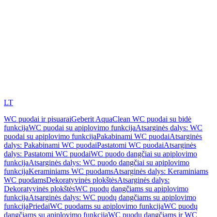
LT
WC puodai ir pisuarai
Geberit AquaClean WC puodai su bidė
funkcija
WC puodai su apiplovimo funkcija
Atsarginės dalys: WC
puodai su apiplovimo funkcija
Pakabinami WC puodai
Atsarginės
dalys: Pakabinami WC puodai
Pastatomi WC puodai
Atsarginės
dalys: Pastatomi WC puodai
WC puodo dangčiai su apiplovimo
funkcija
Atsarginės dalys: WC puodo dangčiai su apiplovimo
funkcija
Keraminiams WC puodams
Atsarginės dalys: Keraminiams
WC puodams
Dekoratyvinės plokštės
Atsarginės dalys:
Dekoratyvinės plokštės
WC puodų dangčiams su apiplovimo
funkcija
Atsarginės dalys: WC puodų dangčiams su apiplovimo
funkcija
Priedai
WC puodams su apiplovimo funkcija
WC puodų
dangčiams su apiplovimo funkcija
WC puodų dangčiams ir WC