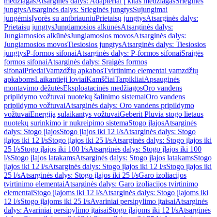
medžiagas
Atsarginės dalys: Adapteriai į kitas medžiagas
Srieginės
jungtys
Atsarginės dalys: Srieginės jungtys
Sujungimai
jungėmis
Įvorės su antbriauniu
Prietaisų jungtys
Atsarginės dalys:
Prietaisų jungtys
Jungiamosios alkūnės
Atsarginės dalys:
Jungiamosios alkūnės
Jungiamosios movos
Atsarginės dalys:
Jungiamosios movos
Tiesiosios jungtys
Atsarginės dalys: Tiesiosios
jungtys
P-formos sifonai
Atsarginės dalys: P-formos sifonai
Sraigės
formos sifonai
Atsarginės dalys: Sraigės formos
sifonai
Priedai
Vamzdžių apkabos
Tvirtinimo elementai vamzdžių
apkaboms
Laikantieji loviai
Kamščiai
Tarpikliai
Apsauginės
montavimo dėžutės
Eksploatacinės medžiagos
Oro vandens
pripildymo vožtuvai nuotekų šalinimo sistemai
Oro vandens
pripildymo vožtuvai
Atsarginės dalys: Oro vandens pripildymo
vožtuvai
Energiją sulaikantys vožtuvai
Geberit Pluvia stogo lietaus
nuotekų surinkimo ir nukreipimo sistema
Stogo įlajos
Atsarginės
dalys: Stogo įlajos
Stogo įlajos iki 12 l/s
Atsarginės dalys: Stogo
įlajos iki 12 l/s
Stogo įlajos iki 25 l/s
Atsarginės dalys: Stogo įlajos iki
25 l/s
Stogo įlajos iki 100 l/s
Atsarginės dalys: Stogo įlajos iki 100
l/s
Stogo įlajos latakams
Atsarginės dalys: Stogo įlajos latakams
Stogo
įlajos iki 12 l/s
Atsarginės dalys: Stogo įlajos iki 12 l/s
Stogo įlajos iki
25 l/s
Atsarginės dalys: Stogo įlajos iki 25 l/s
Garo izoliacijos
tvirtinimo elementai
Atsarginės dalys: Garo izoliacijos tvirtinimo
elementai
Stogo įlajoms iki 12 l/s
Atsarginės dalys: Stogo įlajoms iki
12 l/s
Stogo įlajoms iki 25 l/s
Avariniai persipylimo įtaisai
Atsarginės
dalys: Avariniai persipylimo įtaisai
Stogo įlajoms iki 12 l/s
Atsarginės