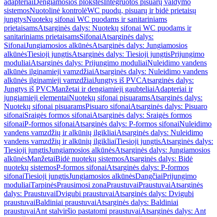
adapteriai
Dengiamosios plokštės
Integruotos pisuarų valdymo
sistemos
Nuotolinė kontrolė
WC puodų, pisuarų ir bidė prietaisų
jungtys
Nuotekų sifonai WC puodams ir sanitariniams
prietaisams
Atsarginės dalys: Nuotekų sifonai WC puodams ir
sanitariniams prietaisams
Sifonai
Atsarginės dalys:
Sifonai
Jungiamosios alkūnės
Atsarginės dalys: Jungiamosios
alkūnės
Tiesioji jungtis
Atsarginės dalys: Tiesioji jungtis
Prijungimo
moduliai
Atsarginės dalys: Prijungimo moduliai
Nuleidimo vandens
alkūnės ilginamieji vamzdžiai
Atsarginės dalys: Nuleidimo vandens
alkūnės ilginamieji vamzdžiai
Jungtys iš PVC
Atsarginės dalys:
Jungtys iš PVC
Manžetai ir dengiamieji gaubteliai
Adapteriai ir
jungiamieji elementai
Nuotekų sifonai pisuarams
Atsarginės dalys:
Nuotekų sifonai pisuarams
Pisuaro sifonai
Atsarginės dalys: Pisuaro
sifonai
Sraigės formos sifonai
Atsarginės dalys: Sraigės formos
sifonai
P-formos sifonai
Atsarginės dalys: P-formos sifonai
Nuleidimo
vandens vamzdžių ir alkūnių ilgikliai
Atsarginės dalys: Nuleidimo
vandens vamzdžių ir alkūnių ilgikliai
Tiesioji jungtis
Atsarginės dalys:
Tiesioji jungtis
Jungiamosios alkūnės
Atsarginės dalys: Jungiamosios
alkūnės
Manžetai
Bidė nuotekų sistemos
Atsarginės dalys: Bidė
nuotekų sistemos
P-formos sifonai
Atsarginės dalys: P-formos
sifonai
Tiesioji jungtis
Jungiamosios alkūnės
Dangčiai
Prijungimo
moduliai
Tarpinės
Prausimosi zona
Praustuvai
Praustuvai
Atsarginės
dalys: Praustuvai
Dvigubi praustuvai
Atsarginės dalys: Dvigubi
praustuvai
Baldiniai praustuvai
Atsarginės dalys: Baldiniai
praustuvai
Ant stalviršio pastatomi praustuvai
Atsarginės dalys: Ant