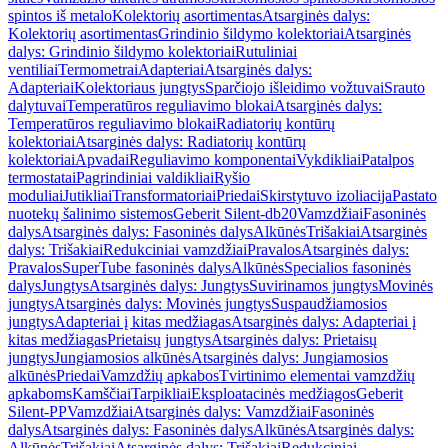
spintos iš metalo
Kolektorių asortimentas
Atsarginės dalys:
Kolektorių asortimentas
Grindinio šildymo kolektoriai
Atsarginės
dalys: Grindinio šildymo kolektoriai
Rutuliniai
ventiliai
Termometrai
Adapteriai
Atsarginės dalys:
Adapteriai
Kolektoriaus jungtys
Sparčiojo išleidimo vožtuvai
Srauto
dalytuvai
Temperatūros reguliavimo blokai
Atsarginės dalys:
Temperatūros reguliavimo blokai
Radiatorių kontūrų
kolektoriai
Atsarginės dalys: Radiatorių kontūrų
kolektoriai
Apvadai
Reguliavimo komponentai
Vykdikliai
Patalpos
termostatai
Pagrindiniai valdikliai
Ryšio
moduliai
Jutikliai
Transformatoriai
Priedai
Skirstytuvo izoliacija
Pastato
nuotekų šalinimo sistemos
Geberit Silent-db20
Vamzdžiai
Fasoninės
dalys
Atsarginės dalys: Fasoninės dalys
Alkūnės
Trišakiai
Atsarginės
dalys: Trišakiai
Redukciniai vamzdžiai
Pravalos
Atsarginės dalys:
Pravalos
SuperTube fasoninės dalys
Alkūnės
Specialios fasoninės
dalys
Jungtys
Atsarginės dalys: Jungtys
Suvirinamos jungtys
Movinės
jungtys
Atsarginės dalys: Movinės jungtys
Suspaudžiamosios
jungtys
Adapteriai į kitas medžiagas
Atsarginės dalys: Adapteriai į
kitas medžiagas
Prietaisų jungtys
Atsarginės dalys: Prietaisų
jungtys
Jungiamosios alkūnės
Atsarginės dalys: Jungiamosios
alkūnės
Priedai
Vamzdžių apkabos
Tvirtinimo elementai vamzdžių
apkaboms
Kamščiai
Tarpikliai
Eksploatacinės medžiagos
Geberit
Silent-PP
Vamzdžiai
Atsarginės dalys: Vamzdžiai
Fasoninės
dalys
Atsarginės dalys: Fasoninės dalys
Alkūnės
Atsarginės dalys:
Alkūnės
Trišakiai
Atsarginės dalys: Trišakiai
Redukciniai