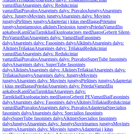
vamzdžiai
Atsarginės dalys: Redukciniai
vamzdžiai
Pravalos
Atsarginės dalys: Pravalos
Jungtys
Atsarginės
dalys: Jungtys
Movinės jungtys
Atsarginės dalys: Movinės
jungtys
Pirštinės jungtys
Adapteriai į kitas medžiagas
Prietaisų
jungtys
Jungiamosios alkūnės
Tiesiosios jungtys
Priedai
Vamzdžių
apkabos
Kamščiai
Tarpikliai
Eksploatacinės medžiagos
Geberit Silent-
Pro
Vamzdžiai
Atsarginės dalys: Vamzdžiai
Fasoninės
dalys
Atsarginės dalys: Fasoninės dalys
Alkūnės
Atsarginės dalys:
Alkūnės
Trišakiai
Atsarginės dalys: Trišakiai
Redukciniai
vamzdžiai
Atsarginės dalys: Redukciniai
vamzdžiai
Pravalos
Atsarginės dalys: Pravalos
SuperTube fasoninės
dalys
Atsarginės dalys: SuperTube fasoninės
dalys
Alkūnės
Atsarginės dalys: Alkūnės
Trišakiai
Atsarginės dalys:
Trišakiai
Jungtys
Atsarginės dalys: Jungtys
Movinės
jungtys
Atsarginės dalys: Movinės jungtys
Pirštinės jungtys
Adapteriai
į kitas medžiagas
Priedai
Atsarginės dalys: Priedai
Vamzdžių
apkabos
Kamščiai
Tarpikliai
Atsarginės dalys:
Tarpikliai
Eksploatacinės medžiagos
Geberit PE
Vamzdžiai
Fasoninės
dalys
Atsarginės dalys: Fasoninės dalys
Alkūnės
Trišakiai
Redukciniai
vamzdžiai
Pravalos
Atsarginės dalys: Pravalos
Adapteriai
Specialios
fasoninės dalys
Atsarginės dalys: Specialios fasoninės
dalys
SuperTube fasoninės dalys
Alkūnės
Specialios fasoninės
dalys
Jungtys
Atsarginės dalys: Jungtys
Suvirinamos jungtys
Movinės
jungtys
Atsarginės dalys: Movinės jungtys
Adapteriai į kitas