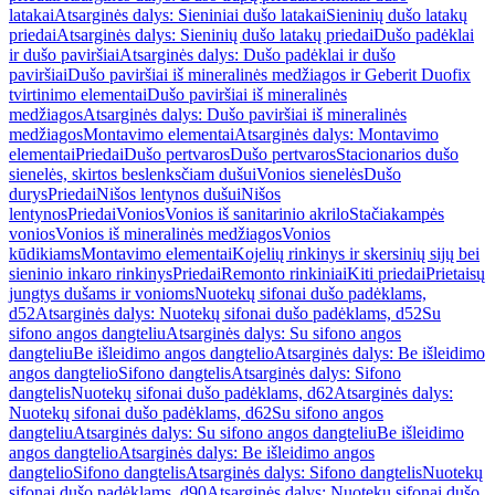
latakai
Atsarginės dalys: Sieniniai dušo latakai
Sieninių dušo latakų
priedai
Atsarginės dalys: Sieninių dušo latakų priedai
Dušo padėklai
ir dušo paviršiai
Atsarginės dalys: Dušo padėklai ir dušo
paviršiai
Dušo paviršiai iš mineralinės medžiagos ir Geberit Duofix
tvirtinimo elementai
Dušo paviršiai iš mineralinės
medžiagos
Atsarginės dalys: Dušo paviršiai iš mineralinės
medžiagos
Montavimo elementai
Atsarginės dalys: Montavimo
elementai
Priedai
Dušo pertvaros
Dušo pertvaros
Stacionarios dušo
sienelės, skirtos beslenksčiam dušui
Vonios sienelės
Dušo
durys
Priedai
Nišos lentynos dušui
Nišos
lentynos
Priedai
Vonios
Vonios iš sanitarinio akrilo
Stačiakampės
vonios
Vonios iš mineralinės medžiagos
Vonios
kūdikiams
Montavimo elementai
Kojelių rinkinys ir skersinių sijų bei
sieninio inkaro rinkinys
Priedai
Remonto rinkiniai
Kiti priedai
Prietaisų
jungtys dušams ir vonioms
Nuotekų sifonai dušo padėklams,
d52
Atsarginės dalys: Nuotekų sifonai dušo padėklams, d52
Su
sifono angos dangteliu
Atsarginės dalys: Su sifono angos
dangteliu
Be išleidimo angos dangtelio
Atsarginės dalys: Be išleidimo
angos dangtelio
Sifono dangtelis
Atsarginės dalys: Sifono
dangtelis
Nuotekų sifonai dušo padėklams, d62
Atsarginės dalys:
Nuotekų sifonai dušo padėklams, d62
Su sifono angos
dangteliu
Atsarginės dalys: Su sifono angos dangteliu
Be išleidimo
angos dangtelio
Atsarginės dalys: Be išleidimo angos
dangtelio
Sifono dangtelis
Atsarginės dalys: Sifono dangtelis
Nuotekų
sifonai dušo padėklams, d90
Atsarginės dalys: Nuotekų sifonai dušo