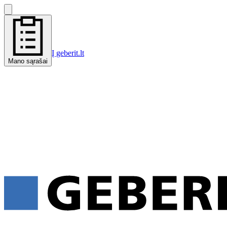
Į geberit.lt
Mano sąrašai