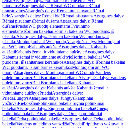
rėmai
Atsarginės dalys: Potinkiniai rėmai
Rėmai WC
puodams
Atsarginės dalys: Rėmai WC puodams
Rėmai
praustuvams
Atsarginės dalys: Rėmai praustuvams
Rėmai
bidė
Atsarginės dalys: Rėmai bidė
Rėmai pisuarams
Atsarginės dalys:
Rėmai pisuarams
Rėmai dušams
Atsarginės dalys: Rėmai
dušams
Priedai
WC puodų elementams
Tvirtinimo
elementams
Išoriniai bakeliai
Išoriniai bakeliai WC puodams, iš
plastiko
Atsarginės dalys: Išoriniai bakeliai WC puodams, iš
plastiko
Montuojami ant WC puodų
Atsarginės dalys: Montuojami
ant WC puodų
Kabantis aukštai
Atsarginės dalys: Kabantis
aukštai
Kabantis žemai ir vidutiniame aukštyje
Atsarginės dalys:
Kabantis žemai ir vidutiniame aukštyje
Išoriniai bakeliai WC
puodams, iš sanitarinės keramikos
Atsarginės dalys: Išoriniai bakeliai
WC puodams, iš sanitarinės keramikos
Montuojami ant WC
puodų
Atsarginės dalys: Montuojami ant WC puodų
Vandens
nuleidimo vamzdžiai išoriniams bakeliams
Atsarginės dalys: Vandens
nuleidimo vamzdžiai išoriniams bakeliams
Kabantis
aukštai
Atsarginės dalys: Kabantis aukštai
Kabantis žemai ir
vidutiniame aukštyje
Priedai
Atsarginės dalys:
Priedai
Jungtys
Atsarginės dalys: Jungtys
Kampiniai
vožtuvai
Riebokšliai
Potinkiniai bakeliai
Sigma potinkiniai
bakeliai
Atsarginės dalys: Sigma potinkiniai bakeliai
Omega
potinkiniai bakeliai
Atsarginės dalys: Omega potinkiniai
bakeliai
Delta potinkiniai bakeliai
Atsarginės dalys: Delta potinkiniai
bakeliai
Vandens nuleidimo vamzdžiai
Priedai
Pripildymo vožtuvai ir