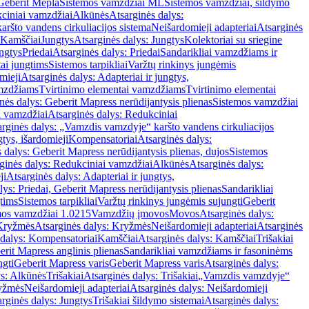
Geberit Mepla
Sistemos vamzdžiai ML
Sistemos vamzdžiai, šildymo
ciniai vamzdžiai
Alkūnės
Atsarginės dalys:
ršto vandens cirkuliacijos sistema
Neišardomieji adapteriai
Atsarginės
 Kamščiai
Jungtys
Atsarginės dalys: Jungtys
Kolektoriai su sriegine
ngtys
Priedai
Atsarginės dalys: Priedai
Sandarikliai vamzdžiams ir
ai jungtims
Sistemos tarpikliai
Varžtų rinkinys jungėmis
mieji
Atsarginės dalys: Adapteriai ir jungtys,
mzdžiams
Tvirtinimo elementai vamzdžiams
Tvirtinimo elementai
nės dalys: Geberit Mapress nerūdijantysis plienas
Sistemos vamzdžiai
i vamzdžiai
Atsarginės dalys: Redukciniai
arginės dalys: „Vamzdis vamzdyje“ karšto vandens cirkuliacijos
gtys, išardomieji
Kompensatoriai
Atsarginės dalys:
 dalys: Geberit Mapress nerūdijantysis plienas, dujos
Sistemos
ginės dalys: Redukciniai vamzdžiai
Alkūnės
Atsarginės dalys:
ji
Atsarginės dalys: Adapteriai ir jungtys,
lys: Priedai, Geberit Mapress nerūdijantysis plienas
Sandarikliai
gtims
Sistemos tarpikliai
Varžtų rinkinys jungėmis sujungti
Geberit
mos vamzdžiai 1.0215
Vamzdžių įmovos
Movos
Atsarginės dalys:
Kryžmės
Atsarginės dalys: Kryžmės
Neišardomieji adapteriai
Atsarginės
 dalys: Kompensatoriai
Kamščiai
Atsarginės dalys: Kamščiai
Trišakiai
erit Mapress anglinis plienas
Sandarikliai vamzdžiams ir fasoninėms
ngti
Geberit Mapress varis
Geberit Mapress varis
Atsarginės dalys:
ys: Alkūnės
Trišakiai
Atsarginės dalys: Trišakiai
„Vamzdis vamzdyje“
ryžmės
Neišardomieji adapteriai
Atsarginės dalys: Neišardomieji
rginės dalys: Jungtys
Trišakiai šildymo sistemai
Atsarginės dalys: