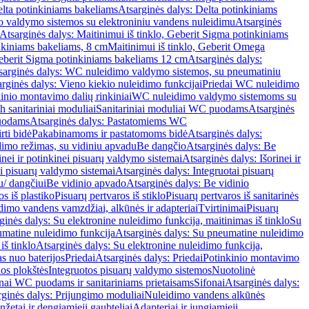
lta potinkiniams bakeliams
Atsarginės dalys: Delta potinkiniams
 valdymo sistemos su elektroniniu vandens nuleidimu
Atsarginės
Atsarginės dalys: Maitinimui iš tinklo, Geberit Sigma potinkiniams
inkiniams bakeliams, 8 cm
Maitinimui iš tinklo, Geberit Omega
Geberit Sigma potinkiniams bakeliams 12 cm
Atsarginės dalys:
sarginės dalys: WC nuleidimo valdymo sistemos, su pneumatiniu
rginės dalys: Vieno kiekio nuleidimo funkcijai
Priedai WC nuleidimo
kinio montavimo dalių rinkiniai
WC nuleidimo valdymo sistemoms su
h sanitariniai moduliai
Sanitariniai moduliai WC puodams
Atsarginės
uodams
Atsarginės dalys: Pastatomiems WC
rti bidė
Pakabinamoms ir pastatomoms bidė
Atsarginės dalys:
dimo režimas, su vidiniu apvadu
Be dangčio
Atsarginės dalys: Be
inei ir potinkinei pisuarų valdymo sistemai
Atsarginės dalys: Išorinei ir
ai pisuarų valdymo sistemai
Atsarginės dalys: Integruotai pisuarų
u/ dangčiui
Be vidinio apvado
Atsarginės dalys: Be vidinio
os iš plastiko
Pisuarų pertvaros iš stiklo
Pisuarų pertvaros iš sanitarinės
dimo vandens vamzdžiai, alkūnės ir adapteriai
Tvirtinimai
Pisuarų
ginės dalys: Su elektronine nuleidimo funkcija, maitinimas iš tinklo
Su
matine nuleidimo funkcija
Atsarginės dalys: Su pneumatine nuleidimo
iš tinklo
Atsarginės dalys: Su elektronine nuleidimo funkcija,
s nuo baterijos
Priedai
Atsarginės dalys: Priedai
Potinkinio montavimo
os plokštės
Integruotos pisuarų valdymo sistemos
Nuotolinė
onai WC puodams ir sanitariniams prietaisams
Sifonai
Atsarginės dalys:
rginės dalys: Prijungimo moduliai
Nuleidimo vandens alkūnės
žetai ir dengiamieji gaubteliai
Adapteriai ir jungiamieji