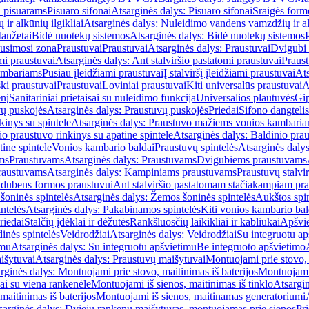
i pisuarams
Pisuaro sifonai
Atsarginės dalys: Pisuaro sifonai
Sraigės form
r alkūnių ilgikliai
Atsarginės dalys: Nuleidimo vandens vamzdžių ir alk
anžetai
Bidė nuotekų sistemos
Atsarginės dalys: Bidė nuotekų sistemos
usimosi zona
Praustuvai
Praustuvai
Atsarginės dalys: Praustuvai
Dvigubi 
mi praustuvai
Atsarginės dalys: Ant stalviršio pastatomi praustuvai
Praus
ambariams
Pusiau įleidžiami praustuvai
Į stalviršį įleidžiami praustuvai
Ats
ki praustuvai
Praustuvai
Loviniai praustuvai
Kiti universalūs praustuvai
A
enį
Sanitariniai prietaisai su nuleidimo funkcija
Universalios plautuvės
Gip
vų puskojės
Atsarginės dalys: Praustuvų puskojės
Priedai
Sifono dangtelis
inys su spintele
Atsarginės dalys: Praustuvo mažiems vonios kambariam
io praustuvo rinkinys su apatine spintele
Atsarginės dalys: Baldinio prau
tine spintele
Vonios kambario baldai
Praustuvų spintelės
Atsarginės dalys
ms
Praustuvams
Atsarginės dalys: Praustuvams
Dvigubiems praustuvams
raustuvams
Atsarginės dalys: Kampiniams praustuvams
Praustuvų stalvir
m dubens formos praustuvui
Ant stalviršio pastatomam stačiakampiam pra
šoninės spintelės
Atsarginės dalys: Žemos šoninės spintelės
Aukštos spin
ntelės
Atsarginės dalys: Pakabinamos spintelės
Kiti vonios kambario bal
riedai
Stalčių įdėklai ir dėžutės
Rankšluosčių laikikliai ir kabliukai
Apšvie
dinės spintelės
Veidrodžiai
Atsarginės dalys: Veidrodžiai
Su integruotu ap
imu
Atsarginės dalys: Su integruotu apšvietimu
Be integruoto apšvietimo
išytuvai
Atsarginės dalys: Praustuvų maišytuvai
Montuojami prie stovo, 
rginės dalys: Montuojami prie stovo, maitinimas iš baterijos
Montuojami 
ai su viena rankenėle
Montuojami iš sienos, maitinimas iš tinklo
Atsargin
maitinimas iš baterijos
Montuojami iš sienos, maitinamas generatoriumi
sarginės dalys: Dviejų rankenų maišytuvas, montuojamas prie sienos
Pri