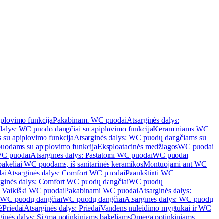
iplovimo funkcija
Pakabinami WC puodai
Atsarginės dalys:
dalys: WC puodo dangčiai su apiplovimo funkcija
Keraminiams WC
su apiplovimo funkcija
Atsarginės dalys: WC puodų dangčiams su
odams su apiplovimo funkcija
Eksploatacinės medžiagos
WC puodai
WC puodai
Atsarginės dalys: Pastatomi WC puodai
WC puodai
 bakeliai WC puodams, iš sanitarinės keramikos
Montuojami ant WC
ai
Atsarginės dalys: Comfort WC puodai
Paaukštinti WC
rginės dalys: Comfort WC puodų dangčiai
WC puodų
: Vaikiški WC puodai
Pakabinami WC puodai
Atsarginės dalys:
ki WC puodų dangčiai
WC puodų dangčiai
Atsarginės dalys: WC puodų
ė
Priedai
Atsarginės dalys: Priedai
Vandens nuleidimo mygtukai ir WC
ginės dalys: Sigma potinkiniams bakeliams
Omega potinkiniams