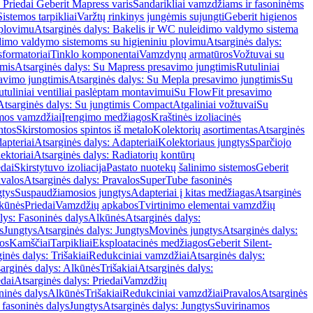
 Priedai Geberit Mapress varis
Sandarikliai vamzdžiams ir fasoninėms
Sistemos tarpikliai
Varžtų rinkinys jungėmis sujungti
Geberit higienos
 plovimu
Atsarginės dalys: Bakelis ir WC nuleidimo valdymo sistema
eidimo valdymo sistemoms su higieniniu plovimu
Atsarginės dalys:
sformatoriai
Tinklo komponentai
Vamzdynų armatūros
Vožtuvai su
imis
Atsarginės dalys: Su Mapress presavimo jungtimis
Rutuliniai
avimo jungtimis
Atsarginės dalys: Su Mepla presavimo jungtimis
Su
utuliniai ventiliai paslėptam montavimui
Su FlowFit presavimo
Atsarginės dalys: Su jungtimis Compact
Atgaliniai vožtuvai
Su
mos vamzdžiai
Įrengimo medžiagos
Kraštinės izoliacinės
ntos
Skirstomosios spintos iš metalo
Kolektorių asortimentas
Atsarginės
apteriai
Atsarginės dalys: Adapteriai
Kolektoriaus jungtys
Sparčiojo
ektoriai
Atsarginės dalys: Radiatorių kontūrų
edai
Skirstytuvo izoliacija
Pastato nuotekų šalinimo sistemos
Geberit
avalos
Atsarginės dalys: Pravalos
SuperTube fasoninės
gtys
Suspaudžiamosios jungtys
Adapteriai į kitas medžiagas
Atsarginės
lkūnės
Priedai
Vamzdžių apkabos
Tvirtinimo elementai vamzdžių
lys: Fasoninės dalys
Alkūnės
Atsarginės dalys:
s
Jungtys
Atsarginės dalys: Jungtys
Movinės jungtys
Atsarginės dalys:
os
Kamščiai
Tarpikliai
Eksploatacinės medžiagos
Geberit Silent-
inės dalys: Trišakiai
Redukciniai vamzdžiai
Atsarginės dalys:
arginės dalys: Alkūnės
Trišakiai
Atsarginės dalys:
edai
Atsarginės dalys: Priedai
Vamzdžių
ninės dalys
Alkūnės
Trišakiai
Redukciniai vamzdžiai
Pravalos
Atsarginės
 fasoninės dalys
Jungtys
Atsarginės dalys: Jungtys
Suvirinamos