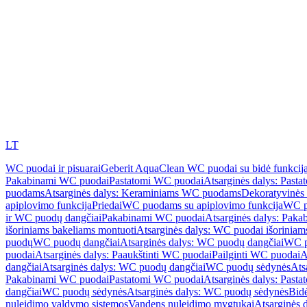
LT
WC puodai ir pisuarai
Geberit AquaClean WC puodai su bidė funkcij
Pakabinami WC puodai
Pastatomi WC puodai
Atsarginės dalys: Past
puodams
Atsarginės dalys: Keraminiams WC puodams
Dekoratyvinės 
apiplovimo funkcija
Priedai
WC puodams su apiplovimo funkcija
WC p
ir WC puodų dangčiai
Pakabinami WC puodai
Atsarginės dalys: Pak
išoriniams bakeliams montuoti
Atsarginės dalys: WC puodai išoriniam
puodų
WC puodų dangčiai
Atsarginės dalys: WC puodų dangčiai
WC p
puodai
Atsarginės dalys: Paaukštinti WC puodai
Pailginti WC puodai
A
dangčiai
Atsarginės dalys: WC puodų dangčiai
WC puodų sėdynės
Ats
Pakabinami WC puodai
Pastatomi WC puodai
Atsarginės dalys: Past
dangčiai
WC puodų sėdynės
Atsarginės dalys: WC puodų sėdynės
Bid
nuleidimo valdymo sistemos
Vandens nuleidimo mygtukai
Atsarginės 