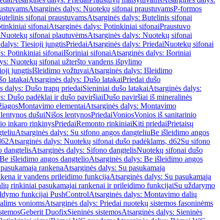
austuvams
Atsarginės dalys: Nuotekų sifonai praustuvams
P-formos
utelinis sifonai praustuvams
Atsarginės dalys: Butelinis sifonai
tinkiniai sifonai
Atsarginės dalys: Potinkiniai sifonai
Praustuvo
i
Nuotekų sifonai plautuvėms
Atsarginės dalys: Nuotekų sifonai
dalys: Tiesioji jungtis
Priedai
Atsarginės dalys: Priedai
Nuotekų sifonai
s: Potinkiniai sifonai
Išoriniai sifonai
Atsarginės dalys: Išoriniai
ys: Nuotekų sifonai užteršto vandens išpylimo
oji jungtis
Išleidimo vožtuvai
Atsarginės dalys: Išleidimo
o latakai
Atsarginės dalys: Dušo latakai
Priedai dušo
s dalys: Dušo trapų priedai
Sieniniai dušo latakai
Atsarginės dalys:
s: Dušo padėklai ir dušo paviršiai
Dušo paviršiai iš mineralinės
žiagos
Montavimo elementai
Atsarginės dalys: Montavimo
 lentynos dušui
Nišos lentynos
Priedai
Vonios
Vonios iš sanitarinio
nio inkaro rinkinys
Priedai
Remonto rinkiniai
Kiti priedai
Prietaisų
teliu
Atsarginės dalys: Su sifono angos dangteliu
Be išleidimo angos
d62
Atsarginės dalys: Nuotekų sifonai dušo padėklams, d62
Su sifono
o dangtelis
Atsarginės dalys: Sifono dangtelis
Nuotekų sifonai dušo
Be išleidimo angos dangtelio
Atsarginės dalys: Be išleidimo angos
 pasukamąja rankena
Atsarginės dalys: Su pasukamąja
kena ir vandens prileidimo funkcija
Atsarginės dalys: Su pasukamąja
ių rinkiniai pasukamajai rankenai ir prileidimo funkcijai
Su uždarymo
aldymo funkcijai PushControl
Atsarginės dalys: Montavimo dalių
dalims vonioms
Atsarginės dalys: Priedai nuotekų sistemos fasoninėms
istemos
Geberit Duofix
Sieninės sistemos
Atsarginės dalys: Sieninės