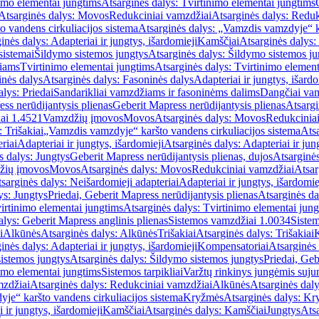
imo elementai jungtims
Atsarginės dalys: Tvirtinimo elementai jungtims
Atsarginės dalys: Movos
Redukciniai vamzdžiai
Atsarginės dalys: Reduk
 vandens cirkuliacijos sistema
Atsarginės dalys: „Vamzdis vamzdyje“ ka
inės dalys: Adapteriai ir jungtys, išardomieji
Kamščiai
Atsarginės dalys:
sistemai
Šildymo sistemos jungtys
Atsarginės dalys: Šildymo sistemos ju
žiams
Tvirtinimo elementai jungtims
Atsarginės dalys: Tvirtinimo element
nės dalys
Atsarginės dalys: Fasoninės dalys
Adapteriai ir jungtys, išardo
alys: Priedai
Sandarikliai vamzdžiams ir fasoninėms dalims
Dangčiai va
ss nerūdijantysis plienas
Geberit Mapress nerūdijantysis plienas
Atsargi
ai 1.4521
Vamzdžių įmovos
Movos
Atsarginės dalys: Movos
Redukcinia
 Trišakiai
„Vamzdis vamzdyje“ karšto vandens cirkuliacijos sistema
Ats
riai
Adapteriai ir jungtys, išardomieji
Atsarginės dalys: Adapteriai ir jun
s dalys: Jungtys
Geberit Mapress nerūdijantysis plienas, dujos
Atsarginės
žių įmovos
Movos
Atsarginės dalys: Movos
Redukciniai vamzdžiai
Atsar
sarginės dalys: Neišardomieji adapteriai
Adapteriai ir jungtys, išardomie
ys: Jungtys
Priedai, Geberit Mapress nerūdijantysis plienas
Atsarginės da
irtinimo elementai jungtims
Atsarginės dalys: Tvirtinimo elementai jun
alys: Geberit Mapress anglinis plienas
Sistemos vamzdžiai 1.0034
Siste
i
Alkūnės
Atsarginės dalys: Alkūnės
Trišakiai
Atsarginės dalys: Trišakiai
inės dalys: Adapteriai ir jungtys, išardomieji
Kompensatoriai
Atsarginės
istemos jungtys
Atsarginės dalys: Šildymo sistemos jungtys
Priedai, Geb
imo elementai jungtims
Sistemos tarpikliai
Varžtų rinkinys jungėmis suju
mzdžiai
Atsarginės dalys: Redukciniai vamzdžiai
Alkūnės
Atsarginės dal
je“ karšto vandens cirkuliacijos sistema
Kryžmės
Atsarginės dalys: K
 ir jungtys, išardomieji
Kamščiai
Atsarginės dalys: Kamščiai
Jungtys
Atsa