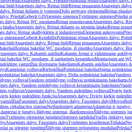
štės
Priedai
Atsarginės dalys: Priedai
Potinkiniai rėmai
Atsarginės dalys: 
ai bidė
Atsarginės dalys: Rėmai bidė
Rėmai pisuarams
Atsarginės dalys
 dalys: Rėmai dušams ir vonioms
Dušo pertvarų elementai
Rėmai plautu
alys: Priedai
Geberit GIS
Sieninės sistemos
Tvirtinimo sistemos
Priedai 
nės dalys: Rėmai WC puodams
Rėmai praustuvams
Atsarginės dalys: R
u lataku
Atsarginės dalys: Rėmai dušams su sieniniu lataku
Rėmai praust
nės dalys: Rėmai skalbyklėms ir indaplovėms
Elementai apkrovoms
Prie
ų sistemoms
Geberit Kombifix
Potinkiniai rėmai
Atsarginės dalys: Potin
ai bidė
Atsarginės dalys: Rėmai bidė
Rėmai pisuarams
Atsarginės dalys
 bakeliai
Išoriniai bakeliai WC puodams, iš plastiko
Atsarginės dalys: Išo
tsarginės dalys: Kabantis aukštai
Kabantis žemai ir vidutiniame aukštyj
iniai bakeliai WC puodams, iš sanitarinės keramikos
Montuojami ant W
nuleidimo vamzdžiai išoriniams bakeliams
Kabantis aukštai
Atsarginės d
gtys
Kampiniai vožtuvai
Riebokšliai
Potinkiniai bakeliai
Sigma potinkiniai
potinkiniai bakeliai
Atsarginės dalys: Delta potinkiniai bakeliai
Vandens 
ildymo vožtuvai
Vandens pripildymo vožtuvai potinkiniams bakeliams
At
inės dalys: Vandens pripildymo vožtuvai keraminiams bakeliams
Vanden
imo vožtuvai
Atsarginės dalys: Vandens nuleidimo vožtuvai
Dviejų kiek
iejų kiekių nuleidimo funkcija
Atsarginės dalys: Dviejų kiekių nuleidi
 vamzdžiai
Fasoninės dalys
Atsarginės dalys: Fasoninės dalys
Movos
Red
ens cirkuliacijos sistema
Neišardomieji adapteriai
Adapteriai ir jungtys,
dapteriai ir jungtys šildymo sistemai, išardomosios
Šildymo sistemos ju
ams
Tvirtinimo elementai jungtims
Sistemos tarpikliai
Varžtų rinkinys jun
lys
Atsarginės dalys: Fasoninės dalys
Tvirtinimo kronšteinas
Trišakiai
Nei
riai su sriegine jungtimi
Šildymo sistemos prijungimo moduliai
Priedai
A