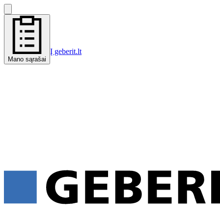
Į geberit.lt
Mano sąrašai