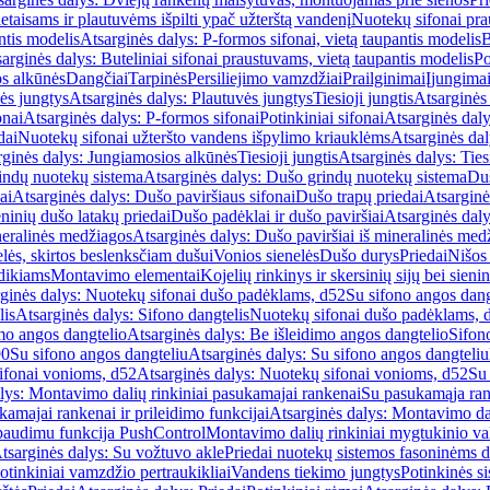
etaisams ir plautuvėms išpilti ypač užterštą vandenį
Nuotekų sifonai pr
ntis modelis
Atsarginės dalys: P-formos sifonai, vietą taupantis modelis
B
arginės dalys: Buteliniai sifonai praustuvams, vietą taupantis modelis
Po
s alkūnės
Dangčiai
Tarpinės
Persiliejimo vamzdžiai
Prailginimai
Įjungima
ės jungtys
Atsarginės dalys: Plautuvės jungtys
Tiesioji jungtis
Atsarginės 
onai
Atsarginės dalys: P-formos sifonai
Potinkiniai sifonai
Atsarginės daly
dai
Nuotekų sifonai užteršto vandens išpylimo kriauklėms
Atsarginės dal
rginės dalys: Jungiamosios alkūnės
Tiesioji jungtis
Atsarginės dalys: Tiesi
indų nuotekų sistema
Atsarginės dalys: Dušo grindų nuotekų sistema
Duš
ai
Atsarginės dalys: Dušo paviršiaus sifonai
Dušo trapų priedai
Atsarginė
eninių dušo latakų priedai
Dušo padėklai ir dušo paviršiai
Atsarginės daly
neralinės medžiagos
Atsarginės dalys: Dušo paviršiai iš mineralinės med
elės, skirtos beslenksčiam dušui
Vonios sienelės
Dušo durys
Priedai
Nišos
dikiams
Montavimo elementai
Kojelių rinkinys ir skersinių sijų bei sieni
ginės dalys: Nuotekų sifonai dušo padėklams, d52
Su sifono angos dang
lis
Atsarginės dalys: Sifono dangtelis
Nuotekų sifonai dušo padėklams, 
mo angos dangtelio
Atsarginės dalys: Be išleidimo angos dangtelio
Sifon
90
Su sifono angos dangteliu
Atsarginės dalys: Su sifono angos dangteliu
ifonai vonioms, d52
Atsarginės dalys: Nuotekų sifonai vonioms, d52
Su
lys: Montavimo dalių rinkiniai pasukamajai rankenai
Su pasukamąja ran
amajai rankenai ir prileidimo funkcijai
Atsarginės dalys: Montavimo dal
paudimu funkcija PushControl
Montavimo dalių rinkiniai mygtukinio v
tsarginės dalys: Su vožtuvo akle
Priedai nuotekų sistemos fasoninėms 
otinkiniai vamzdžio pertraukikliai
Vandens tiekimo jungtys
Potinkinės s