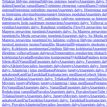
Trišakiai šildymo sistemai
Šildymo sistemos jungtys
Atsarginės dalys: 
dalims
Dangčiai vamzdžiams
Tvirtinimo elementai vamzdžiams
Tvirtin
sistema
Higieniniai nuleidimo mazgai
Atsarginės dalys: Higieniniai nu
su higieniniu plovimu
Įmontuojamieji higienos moduliai
Atsarginės dal
Priedai, skirti bakelių ir WC nuleidimo valdymo sistemoms su higien
statmenuoju lizdu paslėptam montavimui
Atsarginės dalys: Vožtuvai 
ventiliai
Atsarginės dalys: Rutuliniai ventiliai
Su FlowFit presavimo jun
Mapress presavimo jungtimis
Atsarginės dalys: Su Mapress presavimo
jungtimis
Su Mepla presavimo jungtimis
Atsarginės dalys: Su Mepla p
Mapress presavimo jungtimis
Oro šalinimo vožtuvai šildymo sistemai
S
juostos
Lipniosios juostos
Vamzdžių fiksatoriai
Išlyginamojo sluoksnio 
dalys: Kolektorių asortimentas
Grindinio šildymo kolektoriai
Atsarginė
išleidimo vožtuvai
Srauto dalytuvai
Temperatūros reguliavimo blokai
At
kolektoriai
Apvadai
Reguliavimo komponentai
Vykdikliai
Patalpos term
Silent-db20
Vamzdžiai
Fasoninės dalys
Atsarginės dalys: Fasoninės dal
dalys
Alkūnės
Specialios fasoninės dalys
Jungtys
Atsarginės dalys: Jung
dalys: Adapteriai į kitas medžiagas
Prietaisų jungtys
Atsarginės dalys: P
apkaboms
Kamščiai
Tarpikliai
Eksploatacinės medžiagos
Geberit Silent
Alkūnės
Trišakiai
Atsarginės dalys: Trišakiai
Redukciniai vamzdžiai
Ats
Movinės jungtys
Pirštinės jungtys
Adapteriai į kitas medžiagas
Prietais
Pro
Vamzdžiai
Atsarginės dalys: Vamzdžiai
Fasoninės dalys
Atsarginės 
Redukciniai vamzdžiai
Pravalos
Atsarginės dalys: Pravalos
SuperTube f
Trišakiai
Jungtys
Atsarginės dalys: Jungtys
Movinės jungtys
Atsarginės 
apkabos
Kamščiai
Tarpikliai
Atsarginės dalys: Tarpikliai
Eksploatacinės
dalys: Pravalos
Adapteriai
Specialios fasoninės dalys
Atsarginės dalys: 