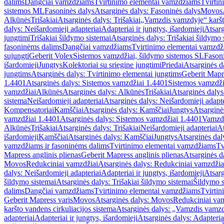
dalims
Dangčiai vamzdžiams
Tvirtinimo elementai vamzdžiams
Tvirtin
sistemos ML
Fasoninės dalys
Atsarginės dalys: Fasoninės dalys
Movos
Alkūnės
Trišakiai
Atsarginės dalys: Trišakiai
„Vamzdis vamzdyje“ karšto
dalys: Neišardomieji adapteriai
Adapteriai ir jungtys, išardomieji
Atsarg
jungtimi
Trišakiai šildymo sistemai
Atsarginės dalys: Trišakiai šildymo 
fasoninėms dalims
Dangčiai vamzdžiams
Tvirtinimo elementai vamzd
sujungti
Geberit Volex
Sistemos vamzdžiai, šildymo sistemos SL
Fasoni
išardomieji
Jungtys
Kolektoriai su sriegine jungtimi
Priedai
Atsarginės d
jungtims
Atsarginės dalys: Tvirtinimo elementai jungtims
Geberit Mapre
1.4401
Atsarginės dalys: Sistemos vamzdžiai 1.4401
Sistemos vamzdži
vamzdžiai
Alkūnės
Atsarginės dalys: Alkūnės
Trišakiai
Atsarginės dalys:
sistema
Neišardomieji adapteriai
Atsarginės dalys: Neišardomieji adapte
Kompensatoriai
Kamščiai
Atsarginės dalys: Kamščiai
Jungtys
Atsarginė
vamzdžiai 1.4401
Atsarginės dalys: Sistemos vamzdžiai 1.4401
Vamzd
Alkūnės
Trišakiai
Atsarginės dalys: Trišakiai
Neišardomieji adapteriai
At
išardomieji
Kamščiai
Atsarginės dalys: Kamščiai
Jungtys
Atsarginės dal
vamzdžiams ir fasoninėms dalims
Tvirtinimo elementai vamzdžiams
Tv
Mapress anglinis plienas
Geberit Mapress anglinis plienas
Atsarginės d
Movos
Redukciniai vamzdžiai
Atsarginės dalys: Redukciniai vamzdžia
dalys: Neišardomieji adapteriai
Adapteriai ir jungtys, išardomieji
Atsarg
šildymo sistemai
Atsarginės dalys: Trišakiai šildymo sistemai
Šildymo s
dalims
Dangčiai vamzdžiams
Tvirtinimo elementai vamzdžiams
Tvirtin
Geberit Mapress varis
Movos
Atsarginės dalys: Movos
Redukciniai va
karšto vandens cirkuliacijos sistema
Atsarginės dalys: „Vamzdis vamzdy
adapteriai
Adapteriai ir jungtys, išardomieji
Atsarginės dalys: Adapteriai