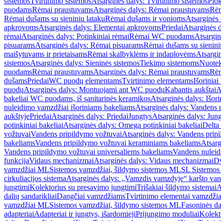
sistemos
Tvirtinimo sistemos
Atsarginės dalys: Tvirtinimo sistemos
Plok
puodams
Rėmai praustuvams
Atsarginės dalys: Rėmai praustuvams
Rėm
Rėmai dušams su sieniniu lataku
Rėmai dušams ir vonioms
Atsarginės
apkrovoms
Atsarginės dalys: Elementai apkrovoms
Priedai
Atsarginės d
rėmai
Atsarginės dalys: Potinkiniai rėmai
Rėmai WC puodams
Atsargi
pisuarams
Atsarginės dalys: Rėmai pisuarams
Rėmai dušams su sienini
maišytuvams ir prietaisams
Rėmai skalbyklėms ir indaplovėms
Atsargi
sistemos
Atsarginės dalys: Sieninės sistemos
Tiekimo sistemoms
Nuotek
puodams
Rėmai praustuvams
Atsarginės dalys: Rėmai praustuvams
Rėm
dušams
Priedai
WC puodų elementams
Tvirtinimo elementams
Išoriniai
puodų
Atsarginės dalys: Montuojami ant WC puodų
Kabantis aukštai
A
bakeliai WC puodams, iš sanitarinės keramikos
Atsarginės dalys: Išor
nuleidimo vamzdžiai išoriniams bakeliams
Atsarginės dalys: Vandens 
aukštyje
Priedai
Atsarginės dalys: Priedai
Jungtys
Atsarginės dalys: Jun
potinkiniai bakeliai
Atsarginės dalys: Omega potinkiniai bakeliai
Delta 
vožtuvai
Vandens pripildymo vožtuvai
Atsarginės dalys: Vandens prip
bakeliams
Vandens pripildymo vožtuvai keraminiams bakeliams
Atsarg
Vandens pripildymo vožtuvai universaliems bakeliams
Vandens nuleid
funkcija
Vidaus mechanizmai
Atsarginės dalys: Vidaus mechanizmai
Dv
vamzdžiai ML
Sistemos vamzdžiai, šildymo sistemos ML
SL Sistemos
cirkuliacijos sistema
Atsarginės dalys: „Vamzdis vamzdyje“ karšto vand
jungtimi
Kolektorius su presavimo jungtimi
Trišakiai šildymo sistemai
A
dalių sandarikliai
Dangčiai vamzdžiams
Tvirtinimo elementai vamzdži
vamzdžiai ML
Sistemos vamzdžiai, šildymo sistemos ML
Fasoninės da
adapteriai
Adapteriai ir jungtys, išardomieji
Prijungimo moduliai
Kolekto