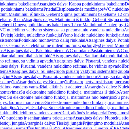
inkiniams bakeliams
Atsarginės dalys: Kappa potinkiniams bakeliams
De
e potinkiniams bakeliams
Priedai
Eksploatacinės medžiagos
WC nuleidimo
idimu
Maitinimui iš tinklo, Geberit Sigma potinkiniams bakeliams 12 cm
keliams, 8 cm
Atsarginės dalys: Maitinimui iš tinklo, Geberit Sigma pot
, Geberit Omega potinkiniams bakeliams 12 cm
Maitinimui iš baterijos, 
WC nuleidimo valdymo sistemos, su pneumatiniu vandens nuleidimu
At
 Dviejų kiekių nuleidimo funkcijai
Vieno kiekio nuleidimo funkcijai
Atsa
 sistemoms
Potinkinio montavimo dalių rinkiniai
Atsarginės dalys: Potin
o sistemoms su elektronine nuleidimo funkcija
Jungtys
Geberit Monolit
ms
Atsarginės dalys: Pakabinamiems WC puodams
Pastatomiems WC p
itariniai moduliai, skirti bidė
Atsarginės dalys: Sanitariniai moduliai, ski
mo režimas, su vidiniu apvadu
Atsarginės dalys: Pisuarai, vandens nulei
inės dalys: Pisuarai, vandens nuleidimo režimas, be vidinio apvado
Išor
stema
Atsarginės dalys: Su integruota pisuarų valdymo sistema
Integruot
ngčiui
Atsarginės dalys: Pisuarai, vandens nuleidimo rėžimas, su dangči
e dangčio
Atsarginės dalys: Be dangčio
Pisuarų pertvaros
Pisuarų pertvar
idimo vandens vamzdžiai, alkūnės ir adapteriai
Atsarginės dalys: Nulei
 montavimas
Su elektronine nuleidimo funkcija, maitinimas iš tinklo
Atsar
lys: Su elektronine nuleidimo funkcija, maitinimas nuo baterijos
Su pneu
alys: Išorinis montavimas
Su elektronine nuleidimo funkcija, maitinimas 
baterijos
Atsarginės dalys: Su elektronine nuleidimo funkcija, maitinima
inkiniai
Nuleidimo vandens vamzdžiai, alkūnės ir adapteriai
Dengiamosi
C puodams ir sanitariniams prietaisams
Atsarginės dalys: Nuotekų sif
iesioji jungtis
Atsarginės dalys: Tiesioji jungtis
Prijungimo moduliai
Atsa
ginamieji vamzdžiai
Jungtys iš PVC
Atsarginės dalys: Jungtys iš PVC
Man