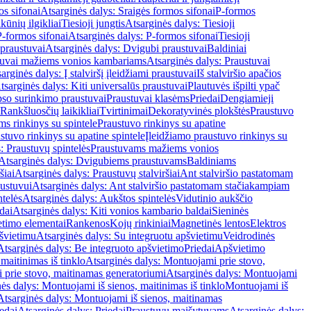
os sifonai
Atsarginės dalys: Sraigės formos sifonai
P-formos
ūnių ilgikliai
Tiesioji jungtis
Atsarginės dalys: Tiesioji
P-formos sifonai
Atsarginės dalys: P-formos sifonai
Tiesioji
praustuvai
Atsarginės dalys: Dvigubi praustuvai
Baldiniai
tuvai mažiems vonios kambariams
Atsarginės dalys: Praustuvai
arginės dalys: Į stalviršį įleidžiami praustuvai
Iš stalviršio apačios
tsarginės dalys: Kiti universalūs praustuvai
Plautuvės išpilti ypač
so surinkimo praustuvai
Praustuvai klasėms
Priedai
Dengiamieji
Rankšluosčių laikikliai
Tvirtinimai
Dekoratyvinės plokštės
Praustuvo
s rinkinys su spintele
Praustuvo rinkinys su apatine
stuvo rinkinys su apatine spintele
Įleidžiamo praustuvo rinkinys su
: Praustuvų spintelės
Praustuvams mažiems vonios
Atsarginės dalys: Dvigubiems praustuvams
Baldiniams
šiai
Atsarginės dalys: Praustuvų stalviršiai
Ant stalviršio pastatomam
ustuvui
Atsarginės dalys: Ant stalviršio pastatomam stačiakampiam
telės
Atsarginės dalys: Aukštos spintelės
Vidutinio aukščio
dai
Atsarginės dalys: Kiti vonios kambario baldai
Sieninės
timo elementai
Rankenos
Kojų rinkiniai
Magnetinės lentos
Elektros
švietimu
Atsarginės dalys: Su integruotu apšvietimu
Veidrodinės
Atsarginės dalys: Be integruoto apšvietimo
Priedai
Apšvietimo
maitinimas iš tinklo
Atsarginės dalys: Montuojami prie stovo,
prie stovo, maitinamas generatoriumi
Atsarginės dalys: Montuojami
ės dalys: Montuojami iš sienos, maitinimas iš tinklo
Montuojami iš
Atsarginės dalys: Montuojami iš sienos, maitinamas
edai
Atsarginės dalys: Priedai
Praustuvų maišytuvams
Atsarginės dalys: