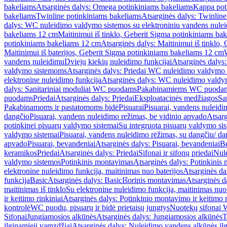
bakeliams
Atsarginės dalys: Omega potinkiniams bakeliams
Kappa pot
bakeliams
Twinline potinkiniams bakeliams
Atsarginės dalys: Twinlin
dalys: WC nuleidimo valdymo sistemos su elektroniniu vandens nule
bakeliams 12 cm
Maitinimui iš tinklo, Geberit Sigma potinkiniams ba
potinkiniams bakeliams 12 cm
Atsarginės dalys: Maitinimui iš tinklo
Maitinimui iš baterijos, Geberit Sigma potinkiniams bakeliams 12 cm
vandens nuleidimu
Dviejų kiekių nuleidimo funkcijai
Atsarginės dalys:
valdymo sistemoms
Atsarginės dalys: Priedai WC nuleidimo valdymo
elektronine nuleidimo funkcija
Atsarginės dalys: WC nuleidimo valdym
dalys: Sanitariniai moduliai WC puodams
Pakabinamiems WC puoda
puodams
Priedai
Atsarginės dalys: Priedai
Eksploatacinės medžiagos
San
Pakabinamoms ir pastatomoms bidė
Pisuarai
Pisuarai, vandens nuleidi
dangčio
Pisuarai, vandens nuleidimo režimas, be vidinio apvado
Atsarg
potinkinei pisuarų valdymo sistemai
Su integruota pisuarų valdymo si
valdymo sistemai
Pisuarai, vandens nuleidimo rėžimas, su dangčiu/ da
apvado
Pisuarai, bevandeniai
Atsarginės dalys: Pisuarai, bevandeniai
B
keramikos
Priedai
Atsarginės dalys: Priedai
Sifonai ir sifonų priedai
Nule
valdymo sistemos
Potinkinis montavimas
Atsarginės dalys: Potinkinis
elektronine nuleidimo funkcija, maitinimas nuo baterijos
Atsarginės da
funkcija
Basic
Atsarginės dalys: Basic
Išorinis montavimas
Atsarginės d
maitinimas iš tinklo
Su elektronine nuleidimo funkcija, maitinimas nuo 
ir keitimo rinkiniai
Atsarginės dalys: Potinkinio montavimo ir keitimo r
kontrolė
WC puodų, pisuarų ir bidė prietaisų jungtys
Nuotekų sifonai W
Sifonai
Jungiamosios alkūnės
Atsarginės dalys: Jungiamosios alkūnės
T
ilginamieji vamzdžiai
Atsarginės dalys: Nuleidimo vandens alkūnės il