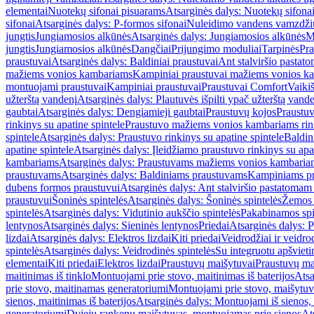
elementai
Nuotekų sifonai pisuarams
Atsarginės dalys: Nuotekų sifona
sifonai
Atsarginės dalys: P-formos sifonai
Nuleidimo vandens vamzdžių i
jungtis
Jungiamosios alkūnės
Atsarginės dalys: Jungiamosios alkūnės
M
jungtis
Jungiamosios alkūnės
Dangčiai
Prijungimo moduliai
Tarpinės
Pra
praustuvai
Atsarginės dalys: Baldiniai praustuvai
Ant stalviršio pastato
mažiems vonios kambariams
Kampiniai praustuvai mažiems vonios k
montuojami praustuvai
Kampiniai praustuvai
Praustuvai Comfort
Vaikiš
užterštą vandenį
Atsarginės dalys: Plautuvės išpilti ypač užterštą vand
gaubtai
Atsarginės dalys: Dengiamieji gaubtai
Praustuvų kojos
Praustu
rinkinys su apatine spintele
Praustuvo mažiems vonios kambariams rink
spintele
Atsarginės dalys: Praustuvo rinkinys su apatine spintele
Baldin
apatine spintele
Atsarginės dalys: Įleidžiamo praustuvo rinkinys su apa
kambariams
Atsarginės dalys: Praustuvams mažiems vonios kambaria
praustuvams
Atsarginės dalys: Baldiniams praustuvams
Kampiniams p
dubens formos praustuvui
Atsarginės dalys: Ant stalviršio pastatoma
praustuvui
Šoninės spintelės
Atsarginės dalys: Šoninės spintelės
Žemos 
spintelės
Atsarginės dalys: Vidutinio aukščio spintelės
Pakabinamos spi
lentynos
Atsarginės dalys: Sieninės lentynos
Priedai
Atsarginės dalys: P
lizdai
Atsarginės dalys: Elektros lizdai
Kiti priedai
Veidrodžiai ir veidro
spintelės
Atsarginės dalys: Veidrodinės spintelės
Su integruotu apšviet
elementai
Kiti priedai
Elektros lizdai
Praustuvų maišytuvai
Praustuvų ma
maitinimas iš tinklo
Montuojami prie stovo, maitinimas iš baterijos
Atsa
prie stovo, maitinamas generatoriumi
Montuojami prie stovo, maišytuv
sienos, maitinimas iš baterijos
Atsarginės dalys: Montuojami iš sienos, 
generatoriumi
Dviejų rankenų maišytuvas, montuojamas prie sienos
At