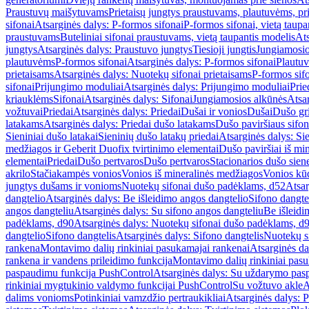
Praustuvų maišytuvams
Prietaisų jungtys praustuvams, plautuvėms, pri
sifonai
Atsarginės dalys: P-formos sifonai
P-formos sifonai, vietą taupa
praustuvams
Buteliniai sifonai praustuvams, vietą taupantis modelis
Ats
jungtys
Atsarginės dalys: Praustuvo jungtys
Tiesioji jungtis
Jungiamosio
plautuvėms
P-formos sifonai
Atsarginės dalys: P-formos sifonai
Plautuv
prietaisams
Atsarginės dalys: Nuotekų sifonai prietaisams
P-formos sif
sifonai
Prijungimo moduliai
Atsarginės dalys: Prijungimo moduliai
Prie
kriauklėms
Sifonai
Atsarginės dalys: Sifonai
Jungiamosios alkūnės
Atsa
vožtuvai
Priedai
Atsarginės dalys: Priedai
Dušai ir vonios
Dušai
Dušo gr
latakams
Atsarginės dalys: Priedai dušo latakams
Dušo paviršiaus sifon
Sieniniai dušo latakai
Sieninių dušo latakų priedai
Atsarginės dalys: Si
medžiagos ir Geberit Duofix tvirtinimo elementai
Dušo paviršiai iš mi
elementai
Priedai
Dušo pertvaros
Dušo pertvaros
Stacionarios dušo sien
akrilo
Stačiakampės vonios
Vonios iš mineralinės medžiagos
Vonios kū
jungtys dušams ir vonioms
Nuotekų sifonai dušo padėklams, d52
Atsar
dangtelio
Atsarginės dalys: Be išleidimo angos dangtelio
Sifono dangte
angos dangteliu
Atsarginės dalys: Su sifono angos dangteliu
Be išleidi
padėklams, d90
Atsarginės dalys: Nuotekų sifonai dušo padėklams, d
dangtelio
Sifono dangtelis
Atsarginės dalys: Sifono dangtelis
Nuotekų s
rankena
Montavimo dalių rinkiniai pasukamajai rankenai
Atsarginės da
rankena ir vandens prileidimo funkcija
Montavimo dalių rinkiniai pasuk
paspaudimu funkcija PushControl
Atsarginės dalys: Su uždarymo pas
rinkiniai mygtukinio valdymo funkcijai PushControl
Su vožtuvo akle
A
dalims vonioms
Potinkiniai vamzdžio pertraukikliai
Atsarginės dalys: P