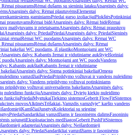
Potinkiniai rėmai
Rėmai WC puodams
Atsarginės dalys: Rėmai WC
: Rėmai pisuarams
Rėmai dušams su sieniniu lataku
Atsarginės dalys:
vėms
Atsarginės dalys: Rėmai plautuvėms
Elementai
surenkamiesiems gaminiams
Priedai garso izoliacijai
Plokštės
Potinkiniai
ėmai praustuvams
Rėmai bidė
Atsarginės dalys: Rėmai bidė
Rėmai
uvų maišytuvams ir prietaisams
Atsarginės dalys: Rėmai praustuvų
dai
Atsarginės dalys: Priedai
Priedai
Atsarginės dalys: Priedai
Sieninės
kiniai rėmai
Rėmai WC puodams
Atsarginės dalys: Rėmai WC
: Rėmai pisuarams
Rėmai dušams
Atsarginės dalys: Rėmai
riniai bakeliai WC puodams, iš plastiko
Montuojami ant WC
e
Atsarginės dalys: Kabantis žemai ir vidutiniame aukštyje
Išoriniai
C puodų
Atsarginės dalys: Montuojami ant WC puodų
Vandens
alys: Kabantis aukštai
Kabantis žemai ir vidutiniame
 bakeliai
Atsarginės dalys: Sigma potinkiniai bakeliai
Omega
nuleidimo vamzdžiai
Priedai
Pripildymo vožtuvai ir vandens nuleidimo
sarginės dalys: Vandens pripildymo vožtuvai potinkiniams
s pripildymo vožtuvai universaliems bakeliams
Atsarginės dalys:
ių nuleidimo funkcija
Atsarginės dalys: Dviejų kiekių nuleidimo
mo funkcija
Priedai
Mygtukai
Tiekimo sistemos
Geberit FlowFit
Sistemos
ukcinės movos
Alkūnės
Trišakiai
„Vamzdis vamzdyje“ karšto vandens
 išardomieji
Kamščiai
Jungtys
Kolektoriai su sriegine
ngtys
Priedai
Sandarikliai vamzdžiams ir fasoninėms dalims
Fasoninių
gėmis sujungti
Eksploatacinės medžiagos
Geberit PushFit
Sistemos
šardomieji adapteriai
Atsarginės dalys: Neišardomieji
tsarginės dalys: Priedai
Sandarikliai vamzdžiams ir fasoninėms