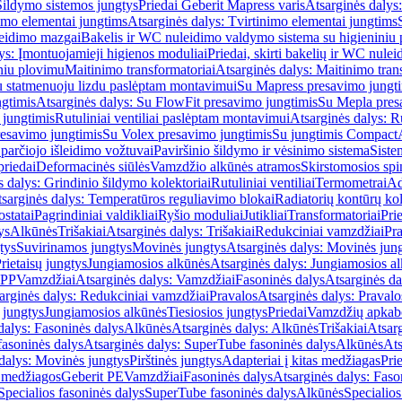
Šildymo sistemos jungtys
Priedai Geberit Mapress varis
Atsarginės dalys:
imo elementai jungtims
Atsarginės dalys: Tvirtinimo elementai jungtims
leidimo mazgai
Bakelis ir WC nuleidimo valdymo sistema su higieniniu
ys: Įmontuojamieji higienos moduliai
Priedai, skirti bakelių ir WC nul
iniu plovimu
Maitinimo transformatoriai
Atsarginės dalys: Maitinimo tran
su statmenuoju lizdu paslėptam montavimui
Su Mapress presavimo jungt
gtimis
Atsarginės dalys: Su FlowFit presavimo jungtimis
Su Mepla pres
 jungtimis
Rutuliniai ventiliai paslėptam montavimui
Atsarginės dalys: R
resavimo jungtimis
Su Volex presavimo jungtimis
Su jungtimis Compact
parčiojo išleidimo vožtuvai
Paviršinio šildymo ir vėsinimo sistema
Siste
priedai
Deformacinės siūlės
Vamzdžio alkūnės atramos
Skirstomosios spi
s dalys: Grindinio šildymo kolektoriai
Rutuliniai ventiliai
Termometrai
Ad
sarginės dalys: Temperatūros reguliavimo blokai
Radiatorių kontūrų kol
ostatai
Pagrindiniai valdikliai
Ryšio moduliai
Jutikliai
Transformatoriai
Pri
ys
Alkūnės
Trišakiai
Atsarginės dalys: Trišakiai
Redukciniai vamzdžiai
Pr
tys
Suvirinamos jungtys
Movinės jungtys
Atsarginės dalys: Movinės jun
rietaisų jungtys
Jungiamosios alkūnės
Atsarginės dalys: Jungiamosios a
-PP
Vamzdžiai
Atsarginės dalys: Vamzdžiai
Fasoninės dalys
Atsarginės da
arginės dalys: Redukciniai vamzdžiai
Pravalos
Atsarginės dalys: Pravalo
ų jungtys
Jungiamosios alkūnės
Tiesiosios jungtys
Priedai
Vamzdžių apkab
dalys: Fasoninės dalys
Alkūnės
Atsarginės dalys: Alkūnės
Trišakiai
Atsarg
asoninės dalys
Atsarginės dalys: SuperTube fasoninės dalys
Alkūnės
Ats
dalys: Movinės jungtys
Pirštinės jungtys
Adapteriai į kitas medžiagas
Pri
 medžiagos
Geberit PE
Vamzdžiai
Fasoninės dalys
Atsarginės dalys: Faso
Specialios fasoninės dalys
SuperTube fasoninės dalys
Alkūnės
Specialios