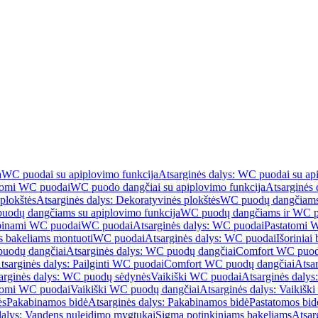
a
WC puodai su apiplovimo funkcija
Atsarginės dalys: WC puodai su ap
atomi WC puodai
WC puodo dangčiai su apiplovimo funkcija
Atsarginės 
plokštės
Atsarginės dalys: Dekoratyvinės plokštės
WC puodų dangčiams 
uodų dangčiams su apiplovimo funkcija
WC puodų dangčiams ir WC pu
abinami WC puodai
WC puodai
Atsarginės dalys: WC puodai
Pastatomi 
s bakeliams montuoti
WC puodai
Atsarginės dalys: WC puodai
Išoriniai
uodų dangčiai
Atsarginės dalys: WC puodų dangčiai
Comfort WC puod
tsarginės dalys: Pailginti WC puodai
Comfort WC puodų dangčiai
Atsa
arginės dalys: WC puodų sėdynės
Vaikiški WC puodai
Atsarginės dalys
atomi WC puodai
Vaikiški WC puodų dangčiai
Atsarginės dalys: Vaikiš
ės
Pakabinamos bidė
Atsarginės dalys: Pakabinamos bidė
Pastatomos bid
dalys: Vandens nuleidimo mygtukai
Sigma potinkiniams bakeliams
Atsar