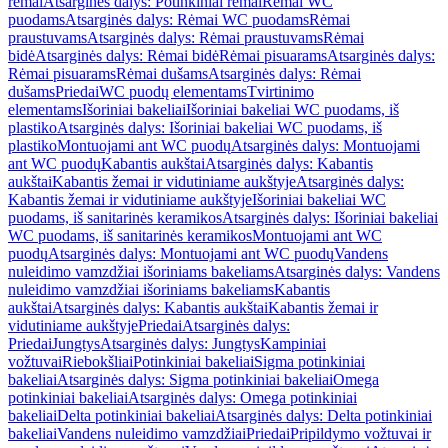
rėmai
Atsarginės dalys: Potinkiniai rėmai
Rėmai WC
puodams
Atsarginės dalys: Rėmai WC puodams
Rėmai
praustuvams
Atsarginės dalys: Rėmai praustuvams
Rėmai
bidė
Atsarginės dalys: Rėmai bidė
Rėmai pisuarams
Atsarginės dalys:
Rėmai pisuarams
Rėmai dušams
Atsarginės dalys: Rėmai
dušams
Priedai
WC puodų elementams
Tvirtinimo
elementams
Išoriniai bakeliai
Išoriniai bakeliai WC puodams, iš
plastiko
Atsarginės dalys: Išoriniai bakeliai WC puodams, iš
plastiko
Montuojami ant WC puodų
Atsarginės dalys: Montuojami
ant WC puodų
Kabantis aukštai
Atsarginės dalys: Kabantis
aukštai
Kabantis žemai ir vidutiniame aukštyje
Atsarginės dalys:
Kabantis žemai ir vidutiniame aukštyje
Išoriniai bakeliai WC
puodams, iš sanitarinės keramikos
Atsarginės dalys: Išoriniai bakeliai
WC puodams, iš sanitarinės keramikos
Montuojami ant WC
puodų
Atsarginės dalys: Montuojami ant WC puodų
Vandens
nuleidimo vamzdžiai išoriniams bakeliams
Atsarginės dalys: Vandens
nuleidimo vamzdžiai išoriniams bakeliams
Kabantis
aukštai
Atsarginės dalys: Kabantis aukštai
Kabantis žemai ir
vidutiniame aukštyje
Priedai
Atsarginės dalys:
Priedai
Jungtys
Atsarginės dalys: Jungtys
Kampiniai
vožtuvai
Riebokšliai
Potinkiniai bakeliai
Sigma potinkiniai
bakeliai
Atsarginės dalys: Sigma potinkiniai bakeliai
Omega
potinkiniai bakeliai
Atsarginės dalys: Omega potinkiniai
bakeliai
Delta potinkiniai bakeliai
Atsarginės dalys: Delta potinkiniai
bakeliai
Vandens nuleidimo vamzdžiai
Priedai
Pripildymo vožtuvai ir