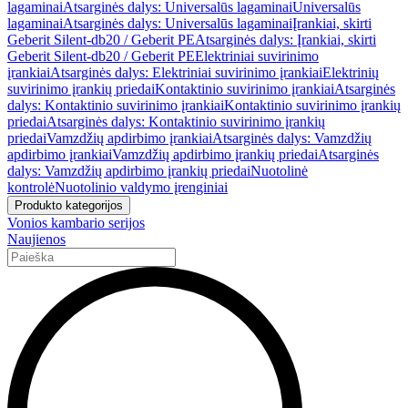
lagaminai
Atsarginės dalys: Universalūs lagaminai
Universalūs
lagaminai
Atsarginės dalys: Universalūs lagaminai
Įrankiai, skirti
Geberit Silent-db20 / Geberit PE
Atsarginės dalys: Įrankiai, skirti
Geberit Silent-db20 / Geberit PE
Elektriniai suvirinimo
įrankiai
Atsarginės dalys: Elektriniai suvirinimo įrankiai
Elektrinių
suvirinimo įrankių priedai
Kontaktinio suvirinimo įrankiai
Atsarginės
dalys: Kontaktinio suvirinimo įrankiai
Kontaktinio suvirinimo įrankių
priedai
Atsarginės dalys: Kontaktinio suvirinimo įrankių
priedai
Vamzdžių apdirbimo įrankiai
Atsarginės dalys: Vamzdžių
apdirbimo įrankiai
Vamzdžių apdirbimo įrankių priedai
Atsarginės
dalys: Vamzdžių apdirbimo įrankių priedai
Nuotolinė
kontrolė
Nuotolinio valdymo įrenginiai
Produkto kategorijos
Vonios kambario serijos
Naujienos