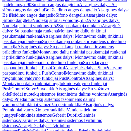
padėklams, d90
Su sifono angos dangteliu
Atsarginės dalys: Su
sifono angos dangteliu
Be išleidimo angos dangtelio
Atsarginės dalys:
Be išleidimo angos dangtelio
Sifono dangtelis
Atsarginės dalys:
Sifono dangtelis
Nuotekų sifonai vonioms, d52
Atsarginės dalys:
Nuotekų sifonai vonioms, d52
Su pasukamąja rankena
Atsarginės
dalys: Su pasukamąja rankena
Montavimo dalių rinkiniai
pasukamajai rankenai
Atsarginės dalys: Montavimo dalių rinkiniai
pasukamajai rankenai
Su pasukamąja rankena ir vandens prileidimo
funkcija
Atsarginės dalys: Su pasukamąja rankena ir vandens
prileidimo funkcija
Montavimo dalių rinkiniai pasukamajai rankenai
ir prileidimo funkcijai
Atsarginės dalys: Montavimo dalių rinkiniai
pasukamajai rankenai ir prileidimo funkcijai
Su uždarymo
paspaudimu funkcija PushControl
Atsarginės dalys: Su uždarymo
paspaudimu funkcija PushControl
Montavimo dalių rinkiniai
mygtukinio valdymo funkcijai PushControl
Atsarginės dalys:
Montavimo dalių rinkiniai mygtukinio valdymo funkcijai
PushControl
Su vožtuvo akle
Atsarginės dalys: Su vožtuvo
akle
Priedai nuotekų sistemos fasoninėms dalims vonioms
Atsarginės
dalys: Priedai nuotekų sistemos fasoninėms dalims
vonioms
Potinkiniai vamzdžio pertraukikliai
Atsarginės dalys:
Potinkiniai vamzdžio pertraukikliai
Vandens tiekimo
jungtys
Potinkinės sistemos
Geberit Duofix
Sieninės
sistemos
Atsarginės dalys: Sieninės sistemos
Tvirtinimo
sistemos
Atsarginės dalys: Tvirtinimo
sistemos
Plokštės
Priedai
Atsarginės dalys: Priedai
Potinkiniai