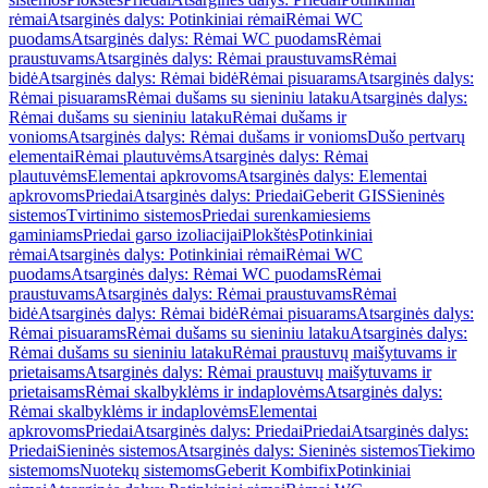
rėmai
Atsarginės dalys: Potinkiniai rėmai
Rėmai WC
puodams
Atsarginės dalys: Rėmai WC puodams
Rėmai
praustuvams
Atsarginės dalys: Rėmai praustuvams
Rėmai
bidė
Atsarginės dalys: Rėmai bidė
Rėmai pisuarams
Atsarginės dalys:
Rėmai pisuarams
Rėmai dušams su sieniniu lataku
Atsarginės dalys:
Rėmai dušams su sieniniu lataku
Rėmai dušams ir
vonioms
Atsarginės dalys: Rėmai dušams ir vonioms
Dušo pertvarų
elementai
Rėmai plautuvėms
Atsarginės dalys: Rėmai
plautuvėms
Elementai apkrovoms
Atsarginės dalys: Elementai
apkrovoms
Priedai
Atsarginės dalys: Priedai
Geberit GIS
Sieninės
sistemos
Tvirtinimo sistemos
Priedai surenkamiesiems
gaminiams
Priedai garso izoliacijai
Plokštės
Potinkiniai
rėmai
Atsarginės dalys: Potinkiniai rėmai
Rėmai WC
puodams
Atsarginės dalys: Rėmai WC puodams
Rėmai
praustuvams
Atsarginės dalys: Rėmai praustuvams
Rėmai
bidė
Atsarginės dalys: Rėmai bidė
Rėmai pisuarams
Atsarginės dalys:
Rėmai pisuarams
Rėmai dušams su sieniniu lataku
Atsarginės dalys:
Rėmai dušams su sieniniu lataku
Rėmai praustuvų maišytuvams ir
prietaisams
Atsarginės dalys: Rėmai praustuvų maišytuvams ir
prietaisams
Rėmai skalbyklėms ir indaplovėms
Atsarginės dalys:
Rėmai skalbyklėms ir indaplovėms
Elementai
apkrovoms
Priedai
Atsarginės dalys: Priedai
Priedai
Atsarginės dalys:
Priedai
Sieninės sistemos
Atsarginės dalys: Sieninės sistemos
Tiekimo
sistemoms
Nuotekų sistemoms
Geberit Kombifix
Potinkiniai