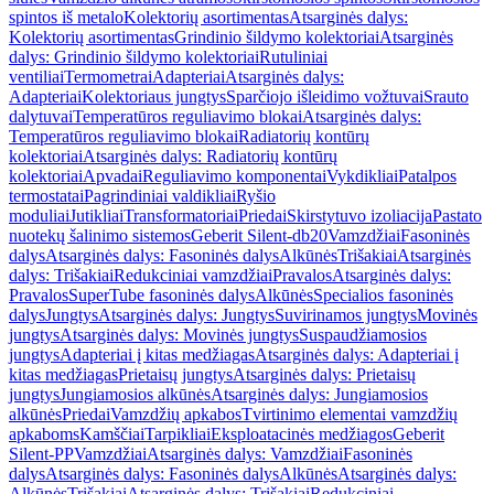
spintos iš metalo
Kolektorių asortimentas
Atsarginės dalys:
Kolektorių asortimentas
Grindinio šildymo kolektoriai
Atsarginės
dalys: Grindinio šildymo kolektoriai
Rutuliniai
ventiliai
Termometrai
Adapteriai
Atsarginės dalys:
Adapteriai
Kolektoriaus jungtys
Sparčiojo išleidimo vožtuvai
Srauto
dalytuvai
Temperatūros reguliavimo blokai
Atsarginės dalys:
Temperatūros reguliavimo blokai
Radiatorių kontūrų
kolektoriai
Atsarginės dalys: Radiatorių kontūrų
kolektoriai
Apvadai
Reguliavimo komponentai
Vykdikliai
Patalpos
termostatai
Pagrindiniai valdikliai
Ryšio
moduliai
Jutikliai
Transformatoriai
Priedai
Skirstytuvo izoliacija
Pastato
nuotekų šalinimo sistemos
Geberit Silent-db20
Vamzdžiai
Fasoninės
dalys
Atsarginės dalys: Fasoninės dalys
Alkūnės
Trišakiai
Atsarginės
dalys: Trišakiai
Redukciniai vamzdžiai
Pravalos
Atsarginės dalys:
Pravalos
SuperTube fasoninės dalys
Alkūnės
Specialios fasoninės
dalys
Jungtys
Atsarginės dalys: Jungtys
Suvirinamos jungtys
Movinės
jungtys
Atsarginės dalys: Movinės jungtys
Suspaudžiamosios
jungtys
Adapteriai į kitas medžiagas
Atsarginės dalys: Adapteriai į
kitas medžiagas
Prietaisų jungtys
Atsarginės dalys: Prietaisų
jungtys
Jungiamosios alkūnės
Atsarginės dalys: Jungiamosios
alkūnės
Priedai
Vamzdžių apkabos
Tvirtinimo elementai vamzdžių
apkaboms
Kamščiai
Tarpikliai
Eksploatacinės medžiagos
Geberit
Silent-PP
Vamzdžiai
Atsarginės dalys: Vamzdžiai
Fasoninės
dalys
Atsarginės dalys: Fasoninės dalys
Alkūnės
Atsarginės dalys:
Alkūnės
Trišakiai
Atsarginės dalys: Trišakiai
Redukciniai