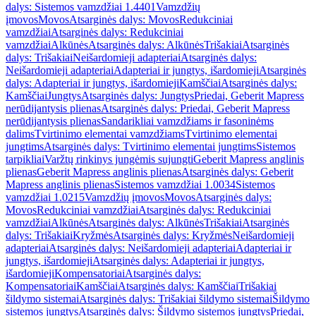
dalys: Sistemos vamzdžiai 1.4401
Vamzdžių
įmovos
Movos
Atsarginės dalys: Movos
Redukciniai
vamzdžiai
Atsarginės dalys: Redukciniai
vamzdžiai
Alkūnės
Atsarginės dalys: Alkūnės
Trišakiai
Atsarginės
dalys: Trišakiai
Neišardomieji adapteriai
Atsarginės dalys:
Neišardomieji adapteriai
Adapteriai ir jungtys, išardomieji
Atsarginės
dalys: Adapteriai ir jungtys, išardomieji
Kamščiai
Atsarginės dalys:
Kamščiai
Jungtys
Atsarginės dalys: Jungtys
Priedai, Geberit Mapress
nerūdijantysis plienas
Atsarginės dalys: Priedai, Geberit Mapress
nerūdijantysis plienas
Sandarikliai vamzdžiams ir fasoninėms
dalims
Tvirtinimo elementai vamzdžiams
Tvirtinimo elementai
jungtims
Atsarginės dalys: Tvirtinimo elementai jungtims
Sistemos
tarpikliai
Varžtų rinkinys jungėmis sujungti
Geberit Mapress anglinis
plienas
Geberit Mapress anglinis plienas
Atsarginės dalys: Geberit
Mapress anglinis plienas
Sistemos vamzdžiai 1.0034
Sistemos
vamzdžiai 1.0215
Vamzdžių įmovos
Movos
Atsarginės dalys:
Movos
Redukciniai vamzdžiai
Atsarginės dalys: Redukciniai
vamzdžiai
Alkūnės
Atsarginės dalys: Alkūnės
Trišakiai
Atsarginės
dalys: Trišakiai
Kryžmės
Atsarginės dalys: Kryžmės
Neišardomieji
adapteriai
Atsarginės dalys: Neišardomieji adapteriai
Adapteriai ir
jungtys, išardomieji
Atsarginės dalys: Adapteriai ir jungtys,
išardomieji
Kompensatoriai
Atsarginės dalys:
Kompensatoriai
Kamščiai
Atsarginės dalys: Kamščiai
Trišakiai
šildymo sistemai
Atsarginės dalys: Trišakiai šildymo sistemai
Šildymo
sistemos jungtys
Atsarginės dalys: Šildymo sistemos jungtys
Priedai,