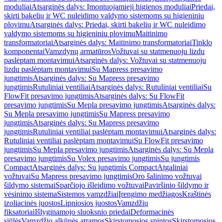
moduliai
Atsarginės dalys: Įmontuojamieji higienos moduliai
Priedai,
skirti bakelių ir WC nuleidimo valdymo sistemoms su higieniniu
plovimu
Atsarginės dalys: Priedai, skirti bakelių ir WC nuleidimo
valdymo sistemoms su higieniniu plovimu
Maitinimo
transformatoriai
Atsarginės dalys: Maitinimo transformatoriai
Tinklo
komponentai
Vamzdynų armatūros
Vožtuvai su statmenuoju lizdu
paslėptam montavimui
Atsarginės dalys: Vožtuvai su statmenuoju
lizdu paslėptam montavimui
Su Mapress presavimo
jungtimis
Atsarginės dalys: Su Mapress presavimo
jungtimis
Rutuliniai ventiliai
Atsarginės dalys: Rutuliniai ventiliai
Su
FlowFit presavimo jungtimis
Atsarginės dalys: Su FlowFit
presavimo jungtimis
Su Mepla presavimo jungtimis
Atsarginės dalys:
Su Mepla presavimo jungtimis
Su Mapress presavimo
jungtimis
Atsarginės dalys: Su Mapress presavimo
jungtimis
Rutuliniai ventiliai paslėptam montavimui
Atsarginės dalys:
Rutuliniai ventiliai paslėptam montavimui
Su FlowFit presavimo
jungtimis
Su Mepla presavimo jungtimis
Atsarginės dalys: Su Mepla
presavimo jungtimis
Su Volex presavimo jungtimis
Su jungtimis
Compact
Atsarginės dalys: Su jungtimis Compact
Atgaliniai
vožtuvai
Su Mapress presavimo jungtimis
Oro šalinimo vožtuvai
šildymo sistemai
Sparčiojo išleidimo vožtuvai
Paviršinio šildymo ir
vėsinimo sistema
Sistemos vamzdžiai
Įrengimo medžiagos
Kraštinės
izoliacinės juostos
Lipniosios juostos
Vamzdžių
fiksatoriai
Išlyginamojo sluoksnio priedai
Deformacinės
siūlės
Vamzdžio alkūnės atramos
Skirstomosios spintos
Skirstomosios