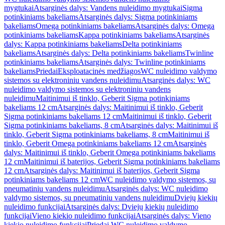
mygtukai
Atsarginės dalys: Vandens nuleidimo mygtukai
Sigma
potinkiniams bakeliams
Atsarginės dalys: Sigma potinkiniams
bakeliams
Omega potinkiniams bakeliams
Atsarginės dalys: Omega
potinkiniams bakeliams
Kappa potinkiniams bakeliams
Atsarginės
dalys: Kappa potinkiniams bakeliams
Delta potinkiniams
bakeliams
Atsarginės dalys: Delta potinkiniams bakeliams
Twinline
potinkiniams bakeliams
Atsarginės dalys: Twinline potinkiniams
bakeliams
Priedai
Eksploatacinės medžiagos
WC nuleidimo valdymo
sistemos su elektroniniu vandens nuleidimu
Atsarginės dalys: WC
nuleidimo valdymo sistemos su elektroniniu vandens
nuleidimu
Maitinimui iš tinklo, Geberit Sigma potinkiniams
bakeliams 12 cm
Atsarginės dalys: Maitinimui iš tinklo, Geberit
Sigma potinkiniams bakeliams 12 cm
Maitinimui iš tinklo, Geberit
Sigma potinkiniams bakeliams, 8 cm
Atsarginės dalys: Maitinimui iš
tinklo, Geberit Sigma potinkiniams bakeliams, 8 cm
Maitinimui iš
tinklo, Geberit Omega potinkiniams bakeliams 12 cm
Atsarginės
dalys: Maitinimui iš tinklo, Geberit Omega potinkiniams bakeliams
12 cm
Maitinimui iš baterijos, Geberit Sigma potinkiniams bakeliams
12 cm
Atsarginės dalys: Maitinimui iš baterijos, Geberit Sigma
potinkiniams bakeliams 12 cm
WC nuleidimo valdymo sistemos, su
pneumatiniu vandens nuleidimu
Atsarginės dalys: WC nuleidimo
valdymo sistemos, su pneumatiniu vandens nuleidimu
Dviejų kiekių
nuleidimo funkcijai
Atsarginės dalys: Dviejų kiekių nuleidimo
funkcijai
Vieno kiekio nuleidimo funkcijai
Atsarginės dalys: Vieno
kiekio nuleidimo funkcijai
Priedai WC nuleidimo valdymo