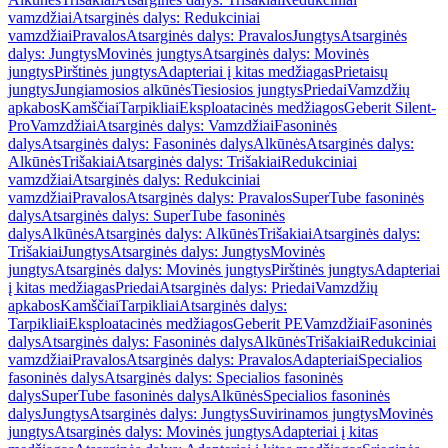
vamzdžiai
Atsarginės dalys: Redukciniai
vamzdžiai
Pravalos
Atsarginės dalys: Pravalos
Jungtys
Atsarginės
dalys: Jungtys
Movinės jungtys
Atsarginės dalys: Movinės
jungtys
Pirštinės jungtys
Adapteriai į kitas medžiagas
Prietaisų
jungtys
Jungiamosios alkūnės
Tiesiosios jungtys
Priedai
Vamzdžių
apkabos
Kamščiai
Tarpikliai
Eksploatacinės medžiagos
Geberit Silent-
Pro
Vamzdžiai
Atsarginės dalys: Vamzdžiai
Fasoninės
dalys
Atsarginės dalys: Fasoninės dalys
Alkūnės
Atsarginės dalys:
Alkūnės
Trišakiai
Atsarginės dalys: Trišakiai
Redukciniai
vamzdžiai
Atsarginės dalys: Redukciniai
vamzdžiai
Pravalos
Atsarginės dalys: Pravalos
SuperTube fasoninės
dalys
Atsarginės dalys: SuperTube fasoninės
dalys
Alkūnės
Atsarginės dalys: Alkūnės
Trišakiai
Atsarginės dalys:
Trišakiai
Jungtys
Atsarginės dalys: Jungtys
Movinės
jungtys
Atsarginės dalys: Movinės jungtys
Pirštinės jungtys
Adapteriai
į kitas medžiagas
Priedai
Atsarginės dalys: Priedai
Vamzdžių
apkabos
Kamščiai
Tarpikliai
Atsarginės dalys:
Tarpikliai
Eksploatacinės medžiagos
Geberit PE
Vamzdžiai
Fasoninės
dalys
Atsarginės dalys: Fasoninės dalys
Alkūnės
Trišakiai
Redukciniai
vamzdžiai
Pravalos
Atsarginės dalys: Pravalos
Adapteriai
Specialios
fasoninės dalys
Atsarginės dalys: Specialios fasoninės
dalys
SuperTube fasoninės dalys
Alkūnės
Specialios fasoninės
dalys
Jungtys
Atsarginės dalys: Jungtys
Suvirinamos jungtys
Movinės
jungtys
Atsarginės dalys: Movinės jungtys
Adapteriai į kitas