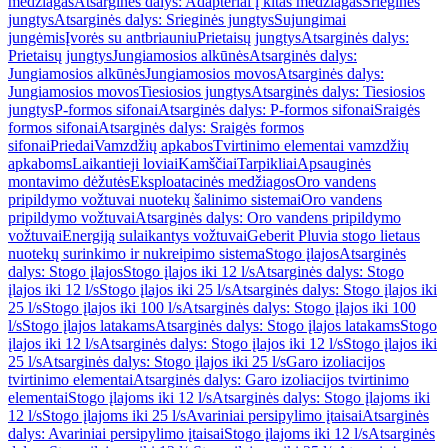
medžiagas
Atsarginės dalys: Adapteriai į kitas medžiagas
Srieginės
jungtys
Atsarginės dalys: Srieginės jungtys
Sujungimai
jungėmis
Įvorės su antbriauniu
Prietaisų jungtys
Atsarginės dalys:
Prietaisų jungtys
Jungiamosios alkūnės
Atsarginės dalys:
Jungiamosios alkūnės
Jungiamosios movos
Atsarginės dalys:
Jungiamosios movos
Tiesiosios jungtys
Atsarginės dalys: Tiesiosios
jungtys
P-formos sifonai
Atsarginės dalys: P-formos sifonai
Sraigės
formos sifonai
Atsarginės dalys: Sraigės formos
sifonai
Priedai
Vamzdžių apkabos
Tvirtinimo elementai vamzdžių
apkaboms
Laikantieji loviai
Kamščiai
Tarpikliai
Apsauginės
montavimo dėžutės
Eksploatacinės medžiagos
Oro vandens
pripildymo vožtuvai nuotekų šalinimo sistemai
Oro vandens
pripildymo vožtuvai
Atsarginės dalys: Oro vandens pripildymo
vožtuvai
Energiją sulaikantys vožtuvai
Geberit Pluvia stogo lietaus
nuotekų surinkimo ir nukreipimo sistema
Stogo įlajos
Atsarginės
dalys: Stogo įlajos
Stogo įlajos iki 12 l/s
Atsarginės dalys: Stogo
įlajos iki 12 l/s
Stogo įlajos iki 25 l/s
Atsarginės dalys: Stogo įlajos iki
25 l/s
Stogo įlajos iki 100 l/s
Atsarginės dalys: Stogo įlajos iki 100
l/s
Stogo įlajos latakams
Atsarginės dalys: Stogo įlajos latakams
Stogo
įlajos iki 12 l/s
Atsarginės dalys: Stogo įlajos iki 12 l/s
Stogo įlajos iki
25 l/s
Atsarginės dalys: Stogo įlajos iki 25 l/s
Garo izoliacijos
tvirtinimo elementai
Atsarginės dalys: Garo izoliacijos tvirtinimo
elementai
Stogo įlajoms iki 12 l/s
Atsarginės dalys: Stogo įlajoms iki
12 l/s
Stogo įlajoms iki 25 l/s
Avariniai persipylimo įtaisai
Atsarginės
dalys: Avariniai persipylimo įtaisai
Stogo įlajoms iki 12 l/s
Atsarginės