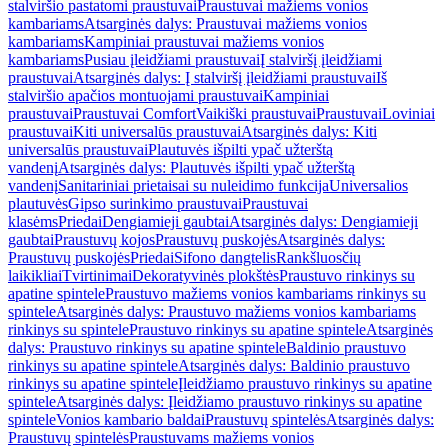
stalviršio pastatomi praustuvai
Praustuvai mažiems vonios
kambariams
Atsarginės dalys: Praustuvai mažiems vonios
kambariams
Kampiniai praustuvai mažiems vonios
kambariams
Pusiau įleidžiami praustuvai
Į stalviršį įleidžiami
praustuvai
Atsarginės dalys: Į stalviršį įleidžiami praustuvai
Iš
stalviršio apačios montuojami praustuvai
Kampiniai
praustuvai
Praustuvai Comfort
Vaikiški praustuvai
Praustuvai
Loviniai
praustuvai
Kiti universalūs praustuvai
Atsarginės dalys: Kiti
universalūs praustuvai
Plautuvės išpilti ypač užterštą
vandenį
Atsarginės dalys: Plautuvės išpilti ypač užterštą
vandenį
Sanitariniai prietaisai su nuleidimo funkcija
Universalios
plautuvės
Gipso surinkimo praustuvai
Praustuvai
klasėms
Priedai
Dengiamieji gaubtai
Atsarginės dalys: Dengiamieji
gaubtai
Praustuvų kojos
Praustuvų puskojės
Atsarginės dalys:
Praustuvų puskojės
Priedai
Sifono dangtelis
Rankšluosčių
laikikliai
Tvirtinimai
Dekoratyvinės plokštės
Praustuvo rinkinys su
apatine spintele
Praustuvo mažiems vonios kambariams rinkinys su
spintele
Atsarginės dalys: Praustuvo mažiems vonios kambariams
rinkinys su spintele
Praustuvo rinkinys su apatine spintele
Atsarginės
dalys: Praustuvo rinkinys su apatine spintele
Baldinio praustuvo
rinkinys su apatine spintele
Atsarginės dalys: Baldinio praustuvo
rinkinys su apatine spintele
Įleidžiamo praustuvo rinkinys su apatine
spintele
Atsarginės dalys: Įleidžiamo praustuvo rinkinys su apatine
spintele
Vonios kambario baldai
Praustuvų spintelės
Atsarginės dalys:
Praustuvų spintelės
Praustuvams mažiems vonios