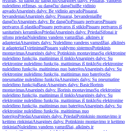
rėžimas, su dangčiu/ dangčiui
Atsarginės dalys: Pisuarai, vandens
nuleidimo rėžimas, su dangčiu/ dangčiui
Be vidinio
apvado
Atsarginės dalys: Be vidinio apvado
Pisuarai,
bevandeniai
Atsarginės dalys: Pisuarai, bevandeniai
Be
dangčio
Atsarginės dalys: Be dangčio
Pisuarų pertvaros
Pisuarų
pertvaros iš plastiko
Pisuarų pertvaros iš stiklo
Pisuarų pertvaros iš
sanitarinės keramikos
Priedai
Atsarginės dalys: Priedai
Sifonai ir
sifonų priedai
Nuleidimo vandens vamzdžiai, alkūnės ir
adapteriai
Atsarginės dalys: Nuleidimo vandens vamzdžiai, alkūnės
ir adapteriai
Tvirtinimai
Pisuarų valdymo sistemos
Potinkinis
montavimas
Atsarginės dalys: Potinkinis montavimas
Su elektronine
nuleidimo funkcija, maitinimas iš tinklo
Atsarginės dalys: Su
elektronine nuleidimo funkcija, maitinimas iš tinklo
Su elektronine
nuleidimo funkcija, maitinimas nuo baterijos
Atsarginės dalys: Su
elektronine nuleidimo funkcija, maitinimas nuo baterijos
Su
pneumatine nuleidimo funkcija
Atsarginės dalys: Su pneumatine
nuleidimo funkcija
Basic
Atsarginės dalys: Basic
Išorinis
montavimas
Atsarginės dalys: Išorinis montavimas
Su elektronine
nuleidimo funkcija, maitinimas iš tinklo
Atsarginės dalys: Su
elektronine nuleidimo funkcija, maitinimas iš tinklo
Su elektronine
nuleidimo funkcija, maitinimas nuo baterijos
Atsarginės dalys: Su
elektronine nuleidimo funkcija, maitinimas nuo
baterijos
Priedai
Atsarginės dalys: Priedai
Potinkinio montavimo ir
keitimo rinkiniai
Atsarginės dalys: Potinkinio montavimo ir keitimo
rinkiniai
Nuleidimo vandens vamzdžiai, alkūnės ir