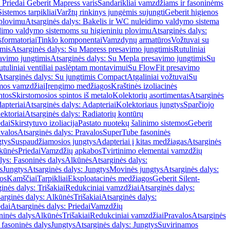
 Priedai Geberit Mapress varis
Sandarikliai vamzdžiams ir fasoninėms
Sistemos tarpikliai
Varžtų rinkinys jungėmis sujungti
Geberit higienos
 plovimu
Atsarginės dalys: Bakelis ir WC nuleidimo valdymo sistema
eidimo valdymo sistemoms su higieniniu plovimu
Atsarginės dalys:
sformatoriai
Tinklo komponentai
Vamzdynų armatūros
Vožtuvai su
imis
Atsarginės dalys: Su Mapress presavimo jungtimis
Rutuliniai
avimo jungtimis
Atsarginės dalys: Su Mepla presavimo jungtimis
Su
utuliniai ventiliai paslėptam montavimui
Su FlowFit presavimo
Atsarginės dalys: Su jungtimis Compact
Atgaliniai vožtuvai
Su
mos vamzdžiai
Įrengimo medžiagos
Kraštinės izoliacinės
ntos
Skirstomosios spintos iš metalo
Kolektorių asortimentas
Atsarginės
apteriai
Atsarginės dalys: Adapteriai
Kolektoriaus jungtys
Sparčiojo
ektoriai
Atsarginės dalys: Radiatorių kontūrų
edai
Skirstytuvo izoliacija
Pastato nuotekų šalinimo sistemos
Geberit
avalos
Atsarginės dalys: Pravalos
SuperTube fasoninės
gtys
Suspaudžiamosios jungtys
Adapteriai į kitas medžiagas
Atsarginės
lkūnės
Priedai
Vamzdžių apkabos
Tvirtinimo elementai vamzdžių
lys: Fasoninės dalys
Alkūnės
Atsarginės dalys:
s
Jungtys
Atsarginės dalys: Jungtys
Movinės jungtys
Atsarginės dalys:
os
Kamščiai
Tarpikliai
Eksploatacinės medžiagos
Geberit Silent-
inės dalys: Trišakiai
Redukciniai vamzdžiai
Atsarginės dalys:
arginės dalys: Alkūnės
Trišakiai
Atsarginės dalys:
edai
Atsarginės dalys: Priedai
Vamzdžių
ninės dalys
Alkūnės
Trišakiai
Redukciniai vamzdžiai
Pravalos
Atsarginės
 fasoninės dalys
Jungtys
Atsarginės dalys: Jungtys
Suvirinamos