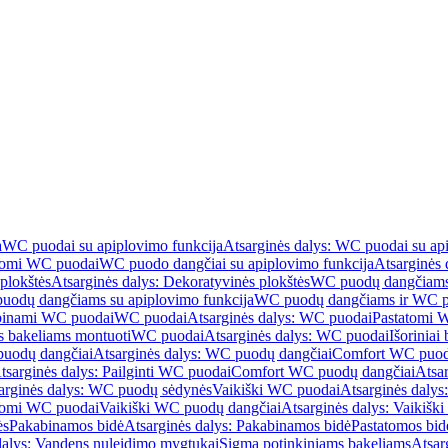
a
WC puodai su apiplovimo funkcija
Atsarginės dalys: WC puodai su ap
atomi WC puodai
WC puodo dangčiai su apiplovimo funkcija
Atsarginės 
plokštės
Atsarginės dalys: Dekoratyvinės plokštės
WC puodų dangčiams 
uodų dangčiams su apiplovimo funkcija
WC puodų dangčiams ir WC pu
abinami WC puodai
WC puodai
Atsarginės dalys: WC puodai
Pastatomi 
s bakeliams montuoti
WC puodai
Atsarginės dalys: WC puodai
Išoriniai
uodų dangčiai
Atsarginės dalys: WC puodų dangčiai
Comfort WC puod
tsarginės dalys: Pailginti WC puodai
Comfort WC puodų dangčiai
Atsa
arginės dalys: WC puodų sėdynės
Vaikiški WC puodai
Atsarginės dalys
atomi WC puodai
Vaikiški WC puodų dangčiai
Atsarginės dalys: Vaikiš
ės
Pakabinamos bidė
Atsarginės dalys: Pakabinamos bidė
Pastatomos bid
dalys: Vandens nuleidimo mygtukai
Sigma potinkiniams bakeliams
Atsar