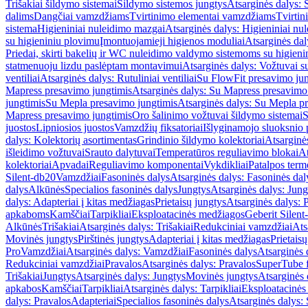
Trišakiai šildymo sistemai
Šildymo sistemos jungtys
Atsarginės dalys: 
dalims
Dangčiai vamzdžiams
Tvirtinimo elementai vamzdžiams
Tvirtin
sistema
Higieniniai nuleidimo mazgai
Atsarginės dalys: Higieniniai nu
su higieniniu plovimu
Įmontuojamieji higienos moduliai
Atsarginės dal
Priedai, skirti bakelių ir WC nuleidimo valdymo sistemoms su higien
statmenuoju lizdu paslėptam montavimui
Atsarginės dalys: Vožtuvai 
ventiliai
Atsarginės dalys: Rutuliniai ventiliai
Su FlowFit presavimo jun
Mapress presavimo jungtimis
Atsarginės dalys: Su Mapress presavimo
jungtimis
Su Mepla presavimo jungtimis
Atsarginės dalys: Su Mepla p
Mapress presavimo jungtimis
Oro šalinimo vožtuvai šildymo sistemai
S
juostos
Lipniosios juostos
Vamzdžių fiksatoriai
Išlyginamojo sluoksnio 
dalys: Kolektorių asortimentas
Grindinio šildymo kolektoriai
Atsarginė
išleidimo vožtuvai
Srauto dalytuvai
Temperatūros reguliavimo blokai
At
kolektoriai
Apvadai
Reguliavimo komponentai
Vykdikliai
Patalpos term
Silent-db20
Vamzdžiai
Fasoninės dalys
Atsarginės dalys: Fasoninės dal
dalys
Alkūnės
Specialios fasoninės dalys
Jungtys
Atsarginės dalys: Jung
dalys: Adapteriai į kitas medžiagas
Prietaisų jungtys
Atsarginės dalys: P
apkaboms
Kamščiai
Tarpikliai
Eksploatacinės medžiagos
Geberit Silent
Alkūnės
Trišakiai
Atsarginės dalys: Trišakiai
Redukciniai vamzdžiai
Ats
Movinės jungtys
Pirštinės jungtys
Adapteriai į kitas medžiagas
Prietais
Pro
Vamzdžiai
Atsarginės dalys: Vamzdžiai
Fasoninės dalys
Atsarginės 
Redukciniai vamzdžiai
Pravalos
Atsarginės dalys: Pravalos
SuperTube f
Trišakiai
Jungtys
Atsarginės dalys: Jungtys
Movinės jungtys
Atsarginės 
apkabos
Kamščiai
Tarpikliai
Atsarginės dalys: Tarpikliai
Eksploatacinės
dalys: Pravalos
Adapteriai
Specialios fasoninės dalys
Atsarginės dalys: 