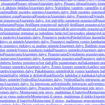
i pisuarams
Pisuaro sifonai
Atsarginės dalys: Pisuaro sifonai
Sraigės form
r alkūnių ilgikliai
Atsarginės dalys: Nuleidimo vandens vamzdžių ir alk
anžetai
Bidė nuotekų sistemos
Atsarginės dalys: Bidė nuotekų sistemos
usimosi zona
Praustuvai
Praustuvai
Atsarginės dalys: Praustuvai
Dvigubi 
mi praustuvai
Atsarginės dalys: Ant stalviršio pastatomi praustuvai
Praus
ambariams
Pusiau įleidžiami praustuvai
Į stalviršį įleidžiami praustuvai
Ats
ki praustuvai
Praustuvai
Loviniai praustuvai
Kiti universalūs praustuvai
A
enį
Sanitariniai prietaisai su nuleidimo funkcija
Universalios plautuvės
Gip
vų puskojės
Atsarginės dalys: Praustuvų puskojės
Priedai
Sifono dangtelis
inys su spintele
Atsarginės dalys: Praustuvo mažiems vonios kambariam
io praustuvo rinkinys su apatine spintele
Atsarginės dalys: Baldinio prau
tine spintele
Vonios kambario baldai
Praustuvų spintelės
Atsarginės dalys
ms
Praustuvams
Atsarginės dalys: Praustuvams
Dvigubiems praustuvams
raustuvams
Atsarginės dalys: Kampiniams praustuvams
Praustuvų stalvir
m dubens formos praustuvui
Ant stalviršio pastatomam stačiakampiam pra
šoninės spintelės
Atsarginės dalys: Žemos šoninės spintelės
Aukštos spin
ntelės
Atsarginės dalys: Pakabinamos spintelės
Kiti vonios kambario bal
riedai
Stalčių įdėklai ir dėžutės
Rankšluosčių laikikliai ir kabliukai
Apšvie
dinės spintelės
Veidrodžiai
Atsarginės dalys: Veidrodžiai
Su integruotu ap
imu
Atsarginės dalys: Su integruotu apšvietimu
Be integruoto apšvietimo
išytuvai
Atsarginės dalys: Praustuvų maišytuvai
Montuojami prie stovo, 
rginės dalys: Montuojami prie stovo, maitinimas iš baterijos
Montuojami 
ai su viena rankenėle
Montuojami iš sienos, maitinimas iš tinklo
Atsargin
maitinimas iš baterijos
Montuojami iš sienos, maitinamas generatoriumi
sarginės dalys: Dviejų rankenų maišytuvas, montuojamas prie sienos
Pri