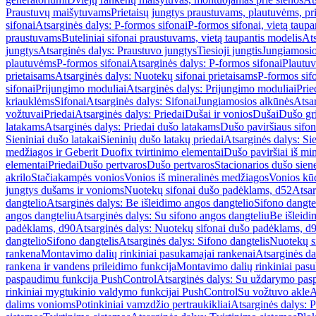
Praustuvų maišytuvams
Prietaisų jungtys praustuvams, plautuvėms, pri
sifonai
Atsarginės dalys: P-formos sifonai
P-formos sifonai, vietą taupa
praustuvams
Buteliniai sifonai praustuvams, vietą taupantis modelis
Ats
jungtys
Atsarginės dalys: Praustuvo jungtys
Tiesioji jungtis
Jungiamosio
plautuvėms
P-formos sifonai
Atsarginės dalys: P-formos sifonai
Plautuv
prietaisams
Atsarginės dalys: Nuotekų sifonai prietaisams
P-formos sif
sifonai
Prijungimo moduliai
Atsarginės dalys: Prijungimo moduliai
Prie
kriauklėms
Sifonai
Atsarginės dalys: Sifonai
Jungiamosios alkūnės
Atsa
vožtuvai
Priedai
Atsarginės dalys: Priedai
Dušai ir vonios
Dušai
Dušo gr
latakams
Atsarginės dalys: Priedai dušo latakams
Dušo paviršiaus sifon
Sieniniai dušo latakai
Sieninių dušo latakų priedai
Atsarginės dalys: Si
medžiagos ir Geberit Duofix tvirtinimo elementai
Dušo paviršiai iš mi
elementai
Priedai
Dušo pertvaros
Dušo pertvaros
Stacionarios dušo sien
akrilo
Stačiakampės vonios
Vonios iš mineralinės medžiagos
Vonios kū
jungtys dušams ir vonioms
Nuotekų sifonai dušo padėklams, d52
Atsar
dangtelio
Atsarginės dalys: Be išleidimo angos dangtelio
Sifono dangte
angos dangteliu
Atsarginės dalys: Su sifono angos dangteliu
Be išleidi
padėklams, d90
Atsarginės dalys: Nuotekų sifonai dušo padėklams, d
dangtelio
Sifono dangtelis
Atsarginės dalys: Sifono dangtelis
Nuotekų s
rankena
Montavimo dalių rinkiniai pasukamajai rankenai
Atsarginės da
rankena ir vandens prileidimo funkcija
Montavimo dalių rinkiniai pasuk
paspaudimu funkcija PushControl
Atsarginės dalys: Su uždarymo pas
rinkiniai mygtukinio valdymo funkcijai PushControl
Su vožtuvo akle
A
dalims vonioms
Potinkiniai vamzdžio pertraukikliai
Atsarginės dalys: P