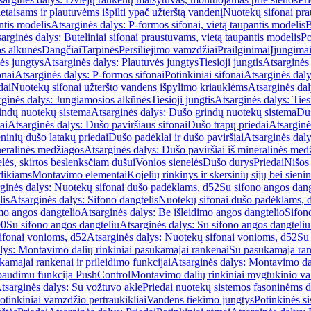
etaisams ir plautuvėms išpilti ypač užterštą vandenį
Nuotekų sifonai pr
ntis modelis
Atsarginės dalys: P-formos sifonai, vietą taupantis modelis
B
arginės dalys: Buteliniai sifonai praustuvams, vietą taupantis modelis
Po
s alkūnės
Dangčiai
Tarpinės
Persiliejimo vamzdžiai
Prailginimai
Įjungima
ės jungtys
Atsarginės dalys: Plautuvės jungtys
Tiesioji jungtis
Atsarginės 
onai
Atsarginės dalys: P-formos sifonai
Potinkiniai sifonai
Atsarginės daly
dai
Nuotekų sifonai užteršto vandens išpylimo kriauklėms
Atsarginės dal
rginės dalys: Jungiamosios alkūnės
Tiesioji jungtis
Atsarginės dalys: Tiesi
indų nuotekų sistema
Atsarginės dalys: Dušo grindų nuotekų sistema
Duš
ai
Atsarginės dalys: Dušo paviršiaus sifonai
Dušo trapų priedai
Atsarginė
eninių dušo latakų priedai
Dušo padėklai ir dušo paviršiai
Atsarginės daly
neralinės medžiagos
Atsarginės dalys: Dušo paviršiai iš mineralinės med
elės, skirtos beslenksčiam dušui
Vonios sienelės
Dušo durys
Priedai
Nišos
dikiams
Montavimo elementai
Kojelių rinkinys ir skersinių sijų bei sieni
ginės dalys: Nuotekų sifonai dušo padėklams, d52
Su sifono angos dang
lis
Atsarginės dalys: Sifono dangtelis
Nuotekų sifonai dušo padėklams, 
mo angos dangtelio
Atsarginės dalys: Be išleidimo angos dangtelio
Sifon
90
Su sifono angos dangteliu
Atsarginės dalys: Su sifono angos dangteliu
ifonai vonioms, d52
Atsarginės dalys: Nuotekų sifonai vonioms, d52
Su
lys: Montavimo dalių rinkiniai pasukamajai rankenai
Su pasukamąja ran
amajai rankenai ir prileidimo funkcijai
Atsarginės dalys: Montavimo dal
paudimu funkcija PushControl
Montavimo dalių rinkiniai mygtukinio v
tsarginės dalys: Su vožtuvo akle
Priedai nuotekų sistemos fasoninėms 
otinkiniai vamzdžio pertraukikliai
Vandens tiekimo jungtys
Potinkinės s