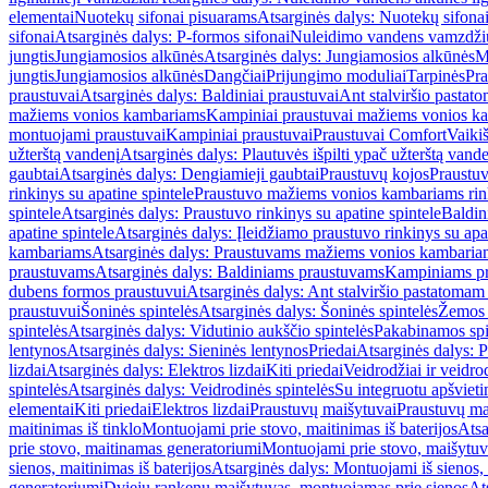
elementai
Nuotekų sifonai pisuarams
Atsarginės dalys: Nuotekų sifona
sifonai
Atsarginės dalys: P-formos sifonai
Nuleidimo vandens vamzdžių i
jungtis
Jungiamosios alkūnės
Atsarginės dalys: Jungiamosios alkūnės
M
jungtis
Jungiamosios alkūnės
Dangčiai
Prijungimo moduliai
Tarpinės
Pra
praustuvai
Atsarginės dalys: Baldiniai praustuvai
Ant stalviršio pastato
mažiems vonios kambariams
Kampiniai praustuvai mažiems vonios k
montuojami praustuvai
Kampiniai praustuvai
Praustuvai Comfort
Vaikiš
užterštą vandenį
Atsarginės dalys: Plautuvės išpilti ypač užterštą vand
gaubtai
Atsarginės dalys: Dengiamieji gaubtai
Praustuvų kojos
Praustu
rinkinys su apatine spintele
Praustuvo mažiems vonios kambariams rink
spintele
Atsarginės dalys: Praustuvo rinkinys su apatine spintele
Baldin
apatine spintele
Atsarginės dalys: Įleidžiamo praustuvo rinkinys su apa
kambariams
Atsarginės dalys: Praustuvams mažiems vonios kambaria
praustuvams
Atsarginės dalys: Baldiniams praustuvams
Kampiniams p
dubens formos praustuvui
Atsarginės dalys: Ant stalviršio pastatoma
praustuvui
Šoninės spintelės
Atsarginės dalys: Šoninės spintelės
Žemos 
spintelės
Atsarginės dalys: Vidutinio aukščio spintelės
Pakabinamos spi
lentynos
Atsarginės dalys: Sieninės lentynos
Priedai
Atsarginės dalys: P
lizdai
Atsarginės dalys: Elektros lizdai
Kiti priedai
Veidrodžiai ir veidro
spintelės
Atsarginės dalys: Veidrodinės spintelės
Su integruotu apšviet
elementai
Kiti priedai
Elektros lizdai
Praustuvų maišytuvai
Praustuvų ma
maitinimas iš tinklo
Montuojami prie stovo, maitinimas iš baterijos
Atsa
prie stovo, maitinamas generatoriumi
Montuojami prie stovo, maišytuv
sienos, maitinimas iš baterijos
Atsarginės dalys: Montuojami iš sienos, 
generatoriumi
Dviejų rankenų maišytuvas, montuojamas prie sienos
At