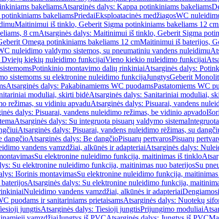
inkiniams bakeliams
Atsarginės dalys: Kappa potinkiniams bakeliams
De
e potinkiniams bakeliams
Priedai
Eksploatacinės medžiagos
WC nuleidimo
idimu
Maitinimui iš tinklo, Geberit Sigma potinkiniams bakeliams 12 cm
keliams, 8 cm
Atsarginės dalys: Maitinimui iš tinklo, Geberit Sigma pot
, Geberit Omega potinkiniams bakeliams 12 cm
Maitinimui iš baterijos, 
WC nuleidimo valdymo sistemos, su pneumatiniu vandens nuleidimu
At
 Dviejų kiekių nuleidimo funkcijai
Vieno kiekio nuleidimo funkcijai
Atsa
 sistemoms
Potinkinio montavimo dalių rinkiniai
Atsarginės dalys: Potin
o sistemoms su elektronine nuleidimo funkcija
Jungtys
Geberit Monolit
ms
Atsarginės dalys: Pakabinamiems WC puodams
Pastatomiems WC p
itariniai moduliai, skirti bidė
Atsarginės dalys: Sanitariniai moduliai, ski
mo režimas, su vidiniu apvadu
Atsarginės dalys: Pisuarai, vandens nulei
inės dalys: Pisuarai, vandens nuleidimo režimas, be vidinio apvado
Išor
stema
Atsarginės dalys: Su integruota pisuarų valdymo sistema
Integruot
ngčiui
Atsarginės dalys: Pisuarai, vandens nuleidimo rėžimas, su dangči
e dangčio
Atsarginės dalys: Be dangčio
Pisuarų pertvaros
Pisuarų pertvar
idimo vandens vamzdžiai, alkūnės ir adapteriai
Atsarginės dalys: Nulei
 montavimas
Su elektronine nuleidimo funkcija, maitinimas iš tinklo
Atsar
lys: Su elektronine nuleidimo funkcija, maitinimas nuo baterijos
Su pneu
alys: Išorinis montavimas
Su elektronine nuleidimo funkcija, maitinimas 
baterijos
Atsarginės dalys: Su elektronine nuleidimo funkcija, maitinima
inkiniai
Nuleidimo vandens vamzdžiai, alkūnės ir adapteriai
Dengiamosi
C puodams ir sanitariniams prietaisams
Atsarginės dalys: Nuotekų sif
iesioji jungtis
Atsarginės dalys: Tiesioji jungtis
Prijungimo moduliai
Atsa
ginamieji vamzdžiai
Jungtys iš PVC
Atsarginės dalys: Jungtys iš PVC
Man