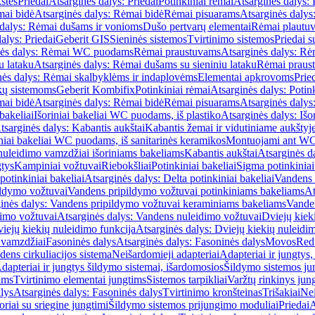
štės
Priedai
Atsarginės dalys: Priedai
Potinkiniai rėmai
Atsarginės dalys: 
ai bidė
Atsarginės dalys: Rėmai bidė
Rėmai pisuarams
Atsarginės dalys
 dalys: Rėmai dušams ir vonioms
Dušo pertvarų elementai
Rėmai plautu
alys: Priedai
Geberit GIS
Sieninės sistemos
Tvirtinimo sistemos
Priedai 
nės dalys: Rėmai WC puodams
Rėmai praustuvams
Atsarginės dalys: R
u lataku
Atsarginės dalys: Rėmai dušams su sieniniu lataku
Rėmai praust
nės dalys: Rėmai skalbyklėms ir indaplovėms
Elementai apkrovoms
Prie
ų sistemoms
Geberit Kombifix
Potinkiniai rėmai
Atsarginės dalys: Potin
ai bidė
Atsarginės dalys: Rėmai bidė
Rėmai pisuarams
Atsarginės dalys
 bakeliai
Išoriniai bakeliai WC puodams, iš plastiko
Atsarginės dalys: Išo
tsarginės dalys: Kabantis aukštai
Kabantis žemai ir vidutiniame aukštyj
iniai bakeliai WC puodams, iš sanitarinės keramikos
Montuojami ant W
nuleidimo vamzdžiai išoriniams bakeliams
Kabantis aukštai
Atsarginės d
gtys
Kampiniai vožtuvai
Riebokšliai
Potinkiniai bakeliai
Sigma potinkiniai
potinkiniai bakeliai
Atsarginės dalys: Delta potinkiniai bakeliai
Vandens 
ildymo vožtuvai
Vandens pripildymo vožtuvai potinkiniams bakeliams
At
inės dalys: Vandens pripildymo vožtuvai keraminiams bakeliams
Vanden
imo vožtuvai
Atsarginės dalys: Vandens nuleidimo vožtuvai
Dviejų kiek
iejų kiekių nuleidimo funkcija
Atsarginės dalys: Dviejų kiekių nuleidi
 vamzdžiai
Fasoninės dalys
Atsarginės dalys: Fasoninės dalys
Movos
Red
ens cirkuliacijos sistema
Neišardomieji adapteriai
Adapteriai ir jungtys,
dapteriai ir jungtys šildymo sistemai, išardomosios
Šildymo sistemos ju
ams
Tvirtinimo elementai jungtims
Sistemos tarpikliai
Varžtų rinkinys jun
lys
Atsarginės dalys: Fasoninės dalys
Tvirtinimo kronšteinas
Trišakiai
Nei
riai su sriegine jungtimi
Šildymo sistemos prijungimo moduliai
Priedai
A