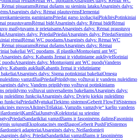
Potinkiniai rėmai
Rėmai WC puodams
Atsarginės dalys: Rėmai WC
: Rėmai pisuarams
Rėmai dušams su sieniniu lataku
Atsarginės dalys:
vėms
Atsarginės dalys: Rėmai plautuvėms
Elementai
surenkamiesiems gaminiams
Priedai garso izoliacijai
Plokštės
Potinkiniai
ėmai praustuvams
Rėmai bidė
Atsarginės dalys: Rėmai bidė
Rėmai
uvų maišytuvams ir prietaisams
Atsarginės dalys: Rėmai praustuvų
dai
Atsarginės dalys: Priedai
Priedai
Atsarginės dalys: Priedai
Sieninės
kiniai rėmai
Rėmai WC puodams
Atsarginės dalys: Rėmai WC
: Rėmai pisuarams
Rėmai dušams
Atsarginės dalys: Rėmai
riniai bakeliai WC puodams, iš plastiko
Montuojami ant WC
e
Atsarginės dalys: Kabantis žemai ir vidutiniame aukštyje
Išoriniai
C puodų
Atsarginės dalys: Montuojami ant WC puodų
Vandens
alys: Kabantis aukštai
Kabantis žemai ir vidutiniame
 bakeliai
Atsarginės dalys: Sigma potinkiniai bakeliai
Omega
nuleidimo vamzdžiai
Priedai
Pripildymo vožtuvai ir vandens nuleidimo
sarginės dalys: Vandens pripildymo vožtuvai potinkiniams
s pripildymo vožtuvai universaliems bakeliams
Atsarginės dalys:
ių nuleidimo funkcija
Atsarginės dalys: Dviejų kiekių nuleidimo
mo funkcija
Priedai
Mygtukai
Tiekimo sistemos
Geberit FlowFit
Sistemos
ukcinės movos
Alkūnės
Trišakiai
„Vamzdis vamzdyje“ karšto vandens
 išardomieji
Kamščiai
Jungtys
Kolektoriai su sriegine
ngtys
Priedai
Sandarikliai vamzdžiams ir fasoninėms dalims
Fasoninių
gėmis sujungti
Eksploatacinės medžiagos
Geberit PushFit
Sistemos
šardomieji adapteriai
Atsarginės dalys: Neišardomieji
tsarginės dalys: Priedai
Sandarikliai vamzdžiams ir fasoninėms