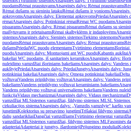
sistemos
Tvirtinimo sistemos
Atsarginės dalys: Tvirtinimo sistemos
Plok
puodams
Rėmai praustuvams
Atsarginės dalys: Rėmai praustuvams
Rėm
Rėmai dušams su sieniniu lataku
Rėmai dušams ir vonioms
Atsarginės
apkrovoms
Atsarginės dalys: Elementai apkrovoms
Priedai
Atsarginės d
rėmai
Atsarginės dalys: Potinkiniai rėmai
Rėmai WC puodams
Atsargi
pisuarams
Atsarginės dalys: Rėmai pisuarams
Rėmai dušams su sienini
maišytuvams ir prietaisams
Rėmai skalbyklėms ir indaplovėms
Atsargi
sistemos
Atsarginės dalys: Sieninės sistemos
Tiekimo sistemoms
Nuotek
puodams
Rėmai praustuvams
Atsarginės dalys: Rėmai praustuvams
Rėm
dušams
Priedai
WC puodų elementams
Tvirtinimo elementams
Išoriniai
puodų
Atsarginės dalys: Montuojami ant WC puodų
Kabantis aukštai
A
bakeliai WC puodams, iš sanitarinės keramikos
Atsarginės dalys: Išor
nuleidimo vamzdžiai išoriniams bakeliams
Atsarginės dalys: Vandens 
aukštyje
Priedai
Atsarginės dalys: Priedai
Jungtys
Atsarginės dalys: Jun
potinkiniai bakeliai
Atsarginės dalys: Omega potinkiniai bakeliai
Delta 
vožtuvai
Vandens pripildymo vožtuvai
Atsarginės dalys: Vandens prip
bakeliams
Vandens pripildymo vožtuvai keraminiams bakeliams
Atsarg
Vandens pripildymo vožtuvai universaliems bakeliams
Vandens nuleid
funkcija
Vidaus mechanizmai
Atsarginės dalys: Vidaus mechanizmai
Dv
vamzdžiai ML
Sistemos vamzdžiai, šildymo sistemos ML
SL Sistemos
cirkuliacijos sistema
Atsarginės dalys: „Vamzdis vamzdyje“ karšto vand
jungtimi
Kolektorius su presavimo jungtimi
Trišakiai šildymo sistemai
A
dalių sandarikliai
Dangčiai vamzdžiams
Tvirtinimo elementai vamzdži
vamzdžiai ML
Sistemos vamzdžiai, šildymo sistemos ML
Fasoninės da
adapteriai
Adapteriai ir jungtys, išardomieji
Prijungimo moduliai
Kolekto