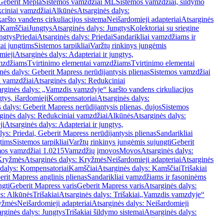
Geberit Mepla
Sistemos vamzdžiai ML
Sistemos vamzdžiai, šildymo
ciniai vamzdžiai
Alkūnės
Atsarginės dalys:
ršto vandens cirkuliacijos sistema
Neišardomieji adapteriai
Atsarginės
 Kamščiai
Jungtys
Atsarginės dalys: Jungtys
Kolektoriai su sriegine
ngtys
Priedai
Atsarginės dalys: Priedai
Sandarikliai vamzdžiams ir
ai jungtims
Sistemos tarpikliai
Varžtų rinkinys jungėmis
mieji
Atsarginės dalys: Adapteriai ir jungtys,
mzdžiams
Tvirtinimo elementai vamzdžiams
Tvirtinimo elementai
nės dalys: Geberit Mapress nerūdijantysis plienas
Sistemos vamzdžiai
i vamzdžiai
Atsarginės dalys: Redukciniai
arginės dalys: „Vamzdis vamzdyje“ karšto vandens cirkuliacijos
gtys, išardomieji
Kompensatoriai
Atsarginės dalys:
 dalys: Geberit Mapress nerūdijantysis plienas, dujos
Sistemos
ginės dalys: Redukciniai vamzdžiai
Alkūnės
Atsarginės dalys:
ji
Atsarginės dalys: Adapteriai ir jungtys,
lys: Priedai, Geberit Mapress nerūdijantysis plienas
Sandarikliai
gtims
Sistemos tarpikliai
Varžtų rinkinys jungėmis sujungti
Geberit
mos vamzdžiai 1.0215
Vamzdžių įmovos
Movos
Atsarginės dalys:
Kryžmės
Atsarginės dalys: Kryžmės
Neišardomieji adapteriai
Atsarginės
 dalys: Kompensatoriai
Kamščiai
Atsarginės dalys: Kamščiai
Trišakiai
erit Mapress anglinis plienas
Sandarikliai vamzdžiams ir fasoninėms
ngti
Geberit Mapress varis
Geberit Mapress varis
Atsarginės dalys:
ys: Alkūnės
Trišakiai
Atsarginės dalys: Trišakiai
„Vamzdis vamzdyje“
ryžmės
Neišardomieji adapteriai
Atsarginės dalys: Neišardomieji
rginės dalys: Jungtys
Trišakiai šildymo sistemai
Atsarginės dalys: