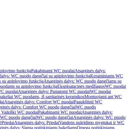
iplovimo funkcija
Pakabinami WC puodai
Atsarginės dalys:
dalys: WC puodo dangčiai su apiplovimo funkcija
Keraminiams WC
su apiplovimo funkcija
Atsarginės dalys: WC puodų dangčiams su
odams su apiplovimo funkcija
Eksploatacinės medžiagos
WC puodai
WC puodai
Atsarginės dalys: Pastatomi WC puodai
WC puodai
 bakeliai WC puodams, iš sanitarinės keramikos
Montuojami ant WC
ai
Atsarginės dalys: Comfort WC puodai
Paaukštinti WC
rginės dalys: Comfort WC puodų dangčiai
WC puodų
: Vaikiški WC puodai
Pakabinami WC puodai
Atsarginės dalys:
ki WC puodų dangčiai
WC puodų dangčiai
Atsarginės dalys: WC puodų
ė
Priedai
Atsarginės dalys: Priedai
Vandens nuleidimo mygtukai ir WC
ginės dalys: Sigma potinkiniams bakeliams
Omega potinkiniams