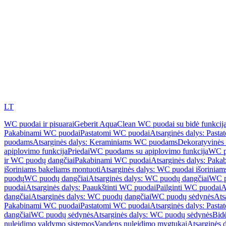
LT
WC puodai ir pisuarai
Geberit AquaClean WC puodai su bidė funkcij
Pakabinami WC puodai
Pastatomi WC puodai
Atsarginės dalys: Past
puodams
Atsarginės dalys: Keraminiams WC puodams
Dekoratyvinės 
apiplovimo funkcija
Priedai
WC puodams su apiplovimo funkcija
WC p
ir WC puodų dangčiai
Pakabinami WC puodai
Atsarginės dalys: Pak
išoriniams bakeliams montuoti
Atsarginės dalys: WC puodai išoriniam
puodų
WC puodų dangčiai
Atsarginės dalys: WC puodų dangčiai
WC p
puodai
Atsarginės dalys: Paaukštinti WC puodai
Pailginti WC puodai
A
dangčiai
Atsarginės dalys: WC puodų dangčiai
WC puodų sėdynės
Ats
Pakabinami WC puodai
Pastatomi WC puodai
Atsarginės dalys: Past
dangčiai
WC puodų sėdynės
Atsarginės dalys: WC puodų sėdynės
Bid
nuleidimo valdymo sistemos
Vandens nuleidimo mygtukai
Atsarginės 