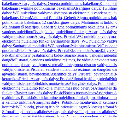
bakeliams
Atsarginės dalys: Omega potinkiniams bakeliams
Kappa pot
bakeliams
Twinline potinkiniams bakeliams
Atsarginės dalys: Twinlin
dalys: WC nuleidimo valdymo sistemos su elektroniniu vandens nule
bakeliams 12 cm
Maitinimui iš tinklo, Geberit Sigma potinkiniams ba
potinkiniams bakeliams 12 cm
Atsarginės dalys: Maitinimui iš tinklo
Maitinimui iš baterijos, Geberit Sigma potinkiniams bakeliams 12 cm
vandens nuleidimu
Dviejų kiekių nuleidimo funkcijai
Atsarginės dalys:
valdymo sistemoms
Atsarginės dalys: Priedai WC nuleidimo valdymo
elektronine nuleidimo funkcija
Atsarginės dalys: WC nuleidimo valdym
dalys: Sanitariniai moduliai WC puodams
Pakabinamiems WC puoda
puodams
Priedai
Atsarginės dalys: Priedai
Eksploatacinės medžiagos
San
Pakabinamoms ir pastatomoms bidė
Pisuarai
Pisuarai, vandens nuleidi
dangčio
Pisuarai, vandens nuleidimo režimas, be vidinio apvado
Atsarg
potinkinei pisuarų valdymo sistemai
Su integruota pisuarų valdymo si
valdymo sistemai
Pisuarai, vandens nuleidimo rėžimas, su dangčiu/ da
apvado
Pisuarai, bevandeniai
Atsarginės dalys: Pisuarai, bevandeniai
B
keramikos
Priedai
Atsarginės dalys: Priedai
Sifonai ir sifonų priedai
Nule
valdymo sistemos
Potinkinis montavimas
Atsarginės dalys: Potinkinis
elektronine nuleidimo funkcija, maitinimas nuo baterijos
Atsarginės da
funkcija
Basic
Atsarginės dalys: Basic
Išorinis montavimas
Atsarginės d
maitinimas iš tinklo
Su elektronine nuleidimo funkcija, maitinimas nuo 
ir keitimo rinkiniai
Atsarginės dalys: Potinkinio montavimo ir keitimo r
kontrolė
WC puodų, pisuarų ir bidė prietaisų jungtys
Nuotekų sifonai W
Sifonai
Jungiamosios alkūnės
Atsarginės dalys: Jungiamosios alkūnės
T
ilginamieji vamzdžiai
Atsarginės dalys: Nuleidimo vandens alkūnės il