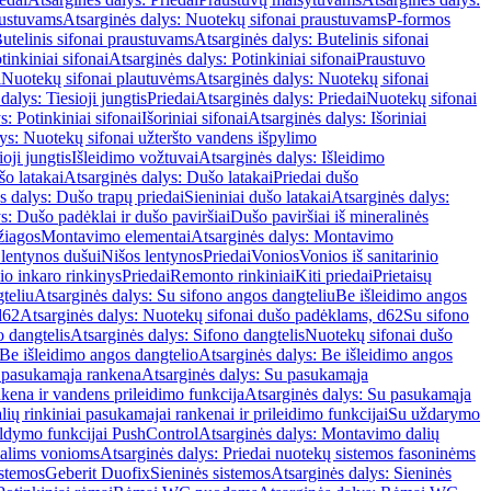
austuvams
Atsarginės dalys: Nuotekų sifonai praustuvams
P-formos
utelinis sifonai praustuvams
Atsarginės dalys: Butelinis sifonai
tinkiniai sifonai
Atsarginės dalys: Potinkiniai sifonai
Praustuvo
i
Nuotekų sifonai plautuvėms
Atsarginės dalys: Nuotekų sifonai
dalys: Tiesioji jungtis
Priedai
Atsarginės dalys: Priedai
Nuotekų sifonai
s: Potinkiniai sifonai
Išoriniai sifonai
Atsarginės dalys: Išoriniai
ys: Nuotekų sifonai užteršto vandens išpylimo
oji jungtis
Išleidimo vožtuvai
Atsarginės dalys: Išleidimo
o latakai
Atsarginės dalys: Dušo latakai
Priedai dušo
s dalys: Dušo trapų priedai
Sieniniai dušo latakai
Atsarginės dalys:
s: Dušo padėklai ir dušo paviršiai
Dušo paviršiai iš mineralinės
žiagos
Montavimo elementai
Atsarginės dalys: Montavimo
 lentynos dušui
Nišos lentynos
Priedai
Vonios
Vonios iš sanitarinio
nio inkaro rinkinys
Priedai
Remonto rinkiniai
Kiti priedai
Prietaisų
teliu
Atsarginės dalys: Su sifono angos dangteliu
Be išleidimo angos
d62
Atsarginės dalys: Nuotekų sifonai dušo padėklams, d62
Su sifono
o dangtelis
Atsarginės dalys: Sifono dangtelis
Nuotekų sifonai dušo
Be išleidimo angos dangtelio
Atsarginės dalys: Be išleidimo angos
 pasukamąja rankena
Atsarginės dalys: Su pasukamąja
kena ir vandens prileidimo funkcija
Atsarginės dalys: Su pasukamąja
ių rinkiniai pasukamajai rankenai ir prileidimo funkcijai
Su uždarymo
aldymo funkcijai PushControl
Atsarginės dalys: Montavimo dalių
dalims vonioms
Atsarginės dalys: Priedai nuotekų sistemos fasoninėms
istemos
Geberit Duofix
Sieninės sistemos
Atsarginės dalys: Sieninės