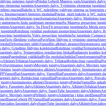
Šildymo sistemos jungtys
Priedai Geberit Mapress varis
Atsarginės dalys:
imo elementai jungtims
Atsarginės dalys: Tvirtinimo elementai jungtims
leidimo mazgai
Bakelis ir WC nuleidimo valdymo sistema su higieniniu
ys: Įmontuojamieji higienos moduliai
Priedai, skirti bakelių ir WC nul
iniu plovimu
Maitinimo transformatoriai
Atsarginės dalys: Maitinimo tran
su statmenuoju lizdu paslėptam montavimui
Su Mapress presavimo jungt
gtimis
Atsarginės dalys: Su FlowFit presavimo jungtimis
Su Mepla pres
 jungtimis
Rutuliniai ventiliai paslėptam montavimui
Atsarginės dalys: R
resavimo jungtimis
Su Volex presavimo jungtimis
Su jungtimis Compact
parčiojo išleidimo vožtuvai
Paviršinio šildymo ir vėsinimo sistema
Siste
priedai
Deformacinės siūlės
Vamzdžio alkūnės atramos
Skirstomosios spi
s dalys: Grindinio šildymo kolektoriai
Rutuliniai ventiliai
Termometrai
Ad
sarginės dalys: Temperatūros reguliavimo blokai
Radiatorių kontūrų kol
ostatai
Pagrindiniai valdikliai
Ryšio moduliai
Jutikliai
Transformatoriai
Pri
ys
Alkūnės
Trišakiai
Atsarginės dalys: Trišakiai
Redukciniai vamzdžiai
Pr
tys
Suvirinamos jungtys
Movinės jungtys
Atsarginės dalys: Movinės jun
rietaisų jungtys
Jungiamosios alkūnės
Atsarginės dalys: Jungiamosios a
-PP
Vamzdžiai
Atsarginės dalys: Vamzdžiai
Fasoninės dalys
Atsarginės da
arginės dalys: Redukciniai vamzdžiai
Pravalos
Atsarginės dalys: Pravalo
ų jungtys
Jungiamosios alkūnės
Tiesiosios jungtys
Priedai
Vamzdžių apkab
dalys: Fasoninės dalys
Alkūnės
Atsarginės dalys: Alkūnės
Trišakiai
Atsarg
asoninės dalys
Atsarginės dalys: SuperTube fasoninės dalys
Alkūnės
Ats
dalys: Movinės jungtys
Pirštinės jungtys
Adapteriai į kitas medžiagas
Pri
 medžiagos
Geberit PE
Vamzdžiai
Fasoninės dalys
Atsarginės dalys: Faso
Specialios fasoninės dalys
SuperTube fasoninės dalys
Alkūnės
Specialios