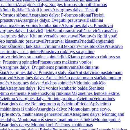
os sifonai
Atsarginės dalys: Sraigės formos sifonai
P-formos
ūnių ilgikliai
Tiesioji jungtis
Atsarginės dalys: Tiesioji
P-formos sifonai
Atsarginės dalys: P-formos sifonai
Tiesioji
praustuvai
Atsarginės dalys: Dvigubi praustuvai
Baldiniai
tuvai mažiems vonios kambariams
Atsarginės dalys: Praustuvai
arginės dalys: Į stalviršį įleidžiami praustuvai
Iš stalviršio apačios
tsarginės dalys: Kiti universalūs praustuvai
Plautuvės išpilti ypač
so surinkimo praustuvai
Praustuvai klasėms
Priedai
Dengiamieji
Rankšluosčių laikikliai
Tvirtinimai
Dekoratyvinės plokštės
Praustuvo
s rinkinys su spintele
Praustuvo rinkinys su apatine
stuvo rinkinys su apatine spintele
Įleidžiamo praustuvo rinkinys su
: Praustuvų spintelės
Praustuvams mažiems vonios
Atsarginės dalys: Dvigubiems praustuvams
Baldiniams
šiai
Atsarginės dalys: Praustuvų stalviršiai
Ant stalviršio pastatomam
ustuvui
Atsarginės dalys: Ant stalviršio pastatomam stačiakampiam
telės
Atsarginės dalys: Aukštos spintelės
Vidutinio aukščio
dai
Atsarginės dalys: Kiti vonios kambario baldai
Sieninės
timo elementai
Rankenos
Kojų rinkiniai
Magnetinės lentos
Elektros
švietimu
Atsarginės dalys: Su integruotu apšvietimu
Veidrodinės
Atsarginės dalys: Be integruoto apšvietimo
Priedai
Apšvietimo
maitinimas iš tinklo
Atsarginės dalys: Montuojami prie stovo,
prie stovo, maitinamas generatoriumi
Atsarginės dalys: Montuojami
ės dalys: Montuojami iš sienos, maitinimas iš tinklo
Montuojami iš
Atsarginės dalys: Montuojami iš sienos, maitinamas
edai
Atsarginės dalys: Priedai
Praustuvų maišytuvams
Atsarginės dalys: