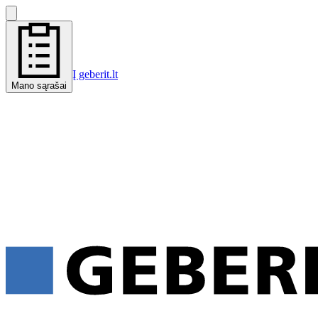
Į geberit.lt
Mano sąrašai