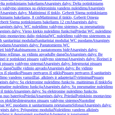
lta potinkiniams bakeliams
Atsarginės dalys: Delta potinkiniams
 valdymo sistemos su elektroniniu vandens nuleidimu
Atsarginės
Atsarginės dalys: Maitinimui iš tinklo, Geberit Sigma potinkiniams
inkiniams bakeliams, 8 cm
Maitinimui iš tinklo, Geberit Omega
Geberit Sigma potinkiniams bakeliams 12 cm
Atsarginės dalys:
sarginės dalys: WC nuleidimo valdymo sistemos, su pneumatiniu
rginės dalys: Vieno kiekio nuleidimo funkcijai
Priedai WC nuleidimo
kinio montavimo dalių rinkiniai
WC nuleidimo valdymo sistemoms su
h sanitariniai moduliai
Sanitariniai moduliai WC puodams
Atsarginės
uodams
Atsarginės dalys: Pastatomiems WC
rti bidė
Pakabinamoms ir pastatomoms bidė
Atsarginės dalys:
dimo režimas, su vidiniu apvadu
Be dangčio
Atsarginės dalys: Be
inei ir potinkinei pisuarų valdymo sistemai
Atsarginės dalys: Išorinei ir
ai pisuarų valdymo sistemai
Atsarginės dalys: Integruotai pisuarų
u/ dangčiui
Be vidinio apvado
Atsarginės dalys: Be vidinio
os iš plastiko
Pisuarų pertvaros iš stiklo
Pisuarų pertvaros iš sanitarinės
dimo vandens vamzdžiai, alkūnės ir adapteriai
Tvirtinimai
Pisuarų
ginės dalys: Su elektronine nuleidimo funkcija, maitinimas iš tinklo
Su
matine nuleidimo funkcija
Atsarginės dalys: Su pneumatine nuleidimo
iš tinklo
Atsarginės dalys: Su elektronine nuleidimo funkcija,
s nuo baterijos
Priedai
Atsarginės dalys: Priedai
Potinkinio montavimo
os plokštės
Integruotos pisuarų valdymo sistemos
Nuotolinė
onai WC puodams ir sanitariniams prietaisams
Sifonai
Atsarginės dalys:
rginės dalys: Prijungimo moduliai
Nuleidimo vandens alkūnės
žetai ir dengiamieji gaubteliai
Adapteriai ir jungiamieji