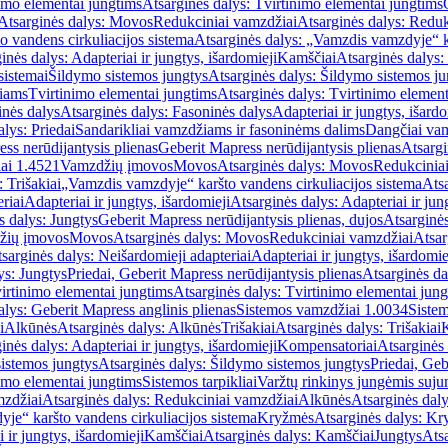
imo elementai jungtims
Atsarginės dalys: Tvirtinimo elementai jungtims
Atsarginės dalys: Movos
Redukciniai vamzdžiai
Atsarginės dalys: Reduk
 vandens cirkuliacijos sistema
Atsarginės dalys: „Vamzdis vamzdyje“ ka
inės dalys: Adapteriai ir jungtys, išardomieji
Kamščiai
Atsarginės dalys:
sistemai
Šildymo sistemos jungtys
Atsarginės dalys: Šildymo sistemos ju
žiams
Tvirtinimo elementai jungtims
Atsarginės dalys: Tvirtinimo element
nės dalys
Atsarginės dalys: Fasoninės dalys
Adapteriai ir jungtys, išardo
alys: Priedai
Sandarikliai vamzdžiams ir fasoninėms dalims
Dangčiai va
ss nerūdijantysis plienas
Geberit Mapress nerūdijantysis plienas
Atsargi
ai 1.4521
Vamzdžių įmovos
Movos
Atsarginės dalys: Movos
Redukcinia
 Trišakiai
„Vamzdis vamzdyje“ karšto vandens cirkuliacijos sistema
Ats
riai
Adapteriai ir jungtys, išardomieji
Atsarginės dalys: Adapteriai ir jun
s dalys: Jungtys
Geberit Mapress nerūdijantysis plienas, dujos
Atsarginės
žių įmovos
Movos
Atsarginės dalys: Movos
Redukciniai vamzdžiai
Atsar
sarginės dalys: Neišardomieji adapteriai
Adapteriai ir jungtys, išardomie
ys: Jungtys
Priedai, Geberit Mapress nerūdijantysis plienas
Atsarginės da
irtinimo elementai jungtims
Atsarginės dalys: Tvirtinimo elementai jun
alys: Geberit Mapress anglinis plienas
Sistemos vamzdžiai 1.0034
Siste
i
Alkūnės
Atsarginės dalys: Alkūnės
Trišakiai
Atsarginės dalys: Trišakiai
inės dalys: Adapteriai ir jungtys, išardomieji
Kompensatoriai
Atsarginės
istemos jungtys
Atsarginės dalys: Šildymo sistemos jungtys
Priedai, Geb
imo elementai jungtims
Sistemos tarpikliai
Varžtų rinkinys jungėmis suju
mzdžiai
Atsarginės dalys: Redukciniai vamzdžiai
Alkūnės
Atsarginės dal
je“ karšto vandens cirkuliacijos sistema
Kryžmės
Atsarginės dalys: K
 ir jungtys, išardomieji
Kamščiai
Atsarginės dalys: Kamščiai
Jungtys
Atsa