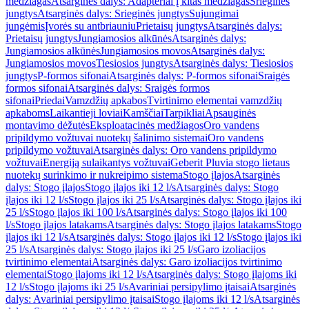
medžiagas
Atsarginės dalys: Adapteriai į kitas medžiagas
Srieginės
jungtys
Atsarginės dalys: Srieginės jungtys
Sujungimai
jungėmis
Įvorės su antbriauniu
Prietaisų jungtys
Atsarginės dalys:
Prietaisų jungtys
Jungiamosios alkūnės
Atsarginės dalys:
Jungiamosios alkūnės
Jungiamosios movos
Atsarginės dalys:
Jungiamosios movos
Tiesiosios jungtys
Atsarginės dalys: Tiesiosios
jungtys
P-formos sifonai
Atsarginės dalys: P-formos sifonai
Sraigės
formos sifonai
Atsarginės dalys: Sraigės formos
sifonai
Priedai
Vamzdžių apkabos
Tvirtinimo elementai vamzdžių
apkaboms
Laikantieji loviai
Kamščiai
Tarpikliai
Apsauginės
montavimo dėžutės
Eksploatacinės medžiagos
Oro vandens
pripildymo vožtuvai nuotekų šalinimo sistemai
Oro vandens
pripildymo vožtuvai
Atsarginės dalys: Oro vandens pripildymo
vožtuvai
Energiją sulaikantys vožtuvai
Geberit Pluvia stogo lietaus
nuotekų surinkimo ir nukreipimo sistema
Stogo įlajos
Atsarginės
dalys: Stogo įlajos
Stogo įlajos iki 12 l/s
Atsarginės dalys: Stogo
įlajos iki 12 l/s
Stogo įlajos iki 25 l/s
Atsarginės dalys: Stogo įlajos iki
25 l/s
Stogo įlajos iki 100 l/s
Atsarginės dalys: Stogo įlajos iki 100
l/s
Stogo įlajos latakams
Atsarginės dalys: Stogo įlajos latakams
Stogo
įlajos iki 12 l/s
Atsarginės dalys: Stogo įlajos iki 12 l/s
Stogo įlajos iki
25 l/s
Atsarginės dalys: Stogo įlajos iki 25 l/s
Garo izoliacijos
tvirtinimo elementai
Atsarginės dalys: Garo izoliacijos tvirtinimo
elementai
Stogo įlajoms iki 12 l/s
Atsarginės dalys: Stogo įlajoms iki
12 l/s
Stogo įlajoms iki 25 l/s
Avariniai persipylimo įtaisai
Atsarginės
dalys: Avariniai persipylimo įtaisai
Stogo įlajoms iki 12 l/s
Atsarginės