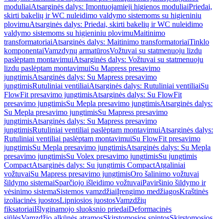
moduliai
Atsarginės dalys: Įmontuojamieji higienos moduliai
Priedai,
skirti bakelių ir WC nuleidimo valdymo sistemoms su higieniniu
plovimu
Atsarginės dalys: Priedai, skirti bakelių ir WC nuleidimo
valdymo sistemoms su higieniniu plovimu
Maitinimo
transformatoriai
Atsarginės dalys: Maitinimo transformatoriai
Tinklo
komponentai
Vamzdynų armatūros
Vožtuvai su statmenuoju lizdu
paslėptam montavimui
Atsarginės dalys: Vožtuvai su statmenuoju
lizdu paslėptam montavimui
Su Mapress presavimo
jungtimis
Atsarginės dalys: Su Mapress presavimo
jungtimis
Rutuliniai ventiliai
Atsarginės dalys: Rutuliniai ventiliai
Su
FlowFit presavimo jungtimis
Atsarginės dalys: Su FlowFit
presavimo jungtimis
Su Mepla presavimo jungtimis
Atsarginės dalys:
Su Mepla presavimo jungtimis
Su Mapress presavimo
jungtimis
Atsarginės dalys: Su Mapress presavimo
jungtimis
Rutuliniai ventiliai paslėptam montavimui
Atsarginės dalys:
Rutuliniai ventiliai paslėptam montavimui
Su FlowFit presavimo
jungtimis
Su Mepla presavimo jungtimis
Atsarginės dalys: Su Mepla
presavimo jungtimis
Su Volex presavimo jungtimis
Su jungtimis
Compact
Atsarginės dalys: Su jungtimis Compact
Atgaliniai
vožtuvai
Su Mapress presavimo jungtimis
Oro šalinimo vožtuvai
šildymo sistemai
Sparčiojo išleidimo vožtuvai
Paviršinio šildymo ir
vėsinimo sistema
Sistemos vamzdžiai
Įrengimo medžiagos
Kraštinės
izoliacinės juostos
Lipniosios juostos
Vamzdžių
fiksatoriai
Išlyginamojo sluoksnio priedai
Deformacinės
siūlės
Vamzdžio alkūnės atramos
Skirstomosios spintos
Skirstomosios