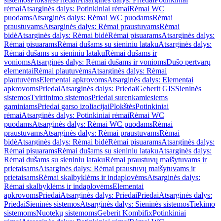
rėmai
Atsarginės dalys: Potinkiniai rėmai
Rėmai WC
puodams
Atsarginės dalys: Rėmai WC puodams
Rėmai
praustuvams
Atsarginės dalys: Rėmai praustuvams
Rėmai
bidė
Atsarginės dalys: Rėmai bidė
Rėmai pisuarams
Atsarginės dalys:
Rėmai pisuarams
Rėmai dušams su sieniniu lataku
Atsarginės dalys:
Rėmai dušams su sieniniu lataku
Rėmai dušams ir
vonioms
Atsarginės dalys: Rėmai dušams ir vonioms
Dušo pertvarų
elementai
Rėmai plautuvėms
Atsarginės dalys: Rėmai
plautuvėms
Elementai apkrovoms
Atsarginės dalys: Elementai
apkrovoms
Priedai
Atsarginės dalys: Priedai
Geberit GIS
Sieninės
sistemos
Tvirtinimo sistemos
Priedai surenkamiesiems
gaminiams
Priedai garso izoliacijai
Plokštės
Potinkiniai
rėmai
Atsarginės dalys: Potinkiniai rėmai
Rėmai WC
puodams
Atsarginės dalys: Rėmai WC puodams
Rėmai
praustuvams
Atsarginės dalys: Rėmai praustuvams
Rėmai
bidė
Atsarginės dalys: Rėmai bidė
Rėmai pisuarams
Atsarginės dalys:
Rėmai pisuarams
Rėmai dušams su sieniniu lataku
Atsarginės dalys:
Rėmai dušams su sieniniu lataku
Rėmai praustuvų maišytuvams ir
prietaisams
Atsarginės dalys: Rėmai praustuvų maišytuvams ir
prietaisams
Rėmai skalbyklėms ir indaplovėms
Atsarginės dalys:
Rėmai skalbyklėms ir indaplovėms
Elementai
apkrovoms
Priedai
Atsarginės dalys: Priedai
Priedai
Atsarginės dalys:
Priedai
Sieninės sistemos
Atsarginės dalys: Sieninės sistemos
Tiekimo
sistemoms
Nuotekų sistemoms
Geberit Kombifix
Potinkiniai