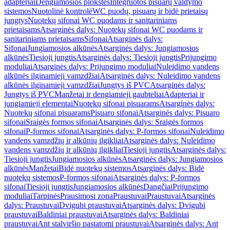
adapteriai
Dengiamosios plokštės
Integruotos pisuarų valdymo
sistemos
Nuotolinė kontrolė
WC puodų, pisuarų ir bidė prietaisų
jungtys
Nuotekų sifonai WC puodams ir sanitariniams
prietaisams
Atsarginės dalys: Nuotekų sifonai WC puodams ir
sanitariniams prietaisams
Sifonai
Atsarginės dalys:
Sifonai
Jungiamosios alkūnės
Atsarginės dalys: Jungiamosios
alkūnės
Tiesioji jungtis
Atsarginės dalys: Tiesioji jungtis
Prijungimo
moduliai
Atsarginės dalys: Prijungimo moduliai
Nuleidimo vandens
alkūnės ilginamieji vamzdžiai
Atsarginės dalys: Nuleidimo vandens
alkūnės ilginamieji vamzdžiai
Jungtys iš PVC
Atsarginės dalys:
Jungtys iš PVC
Manžetai ir dengiamieji gaubteliai
Adapteriai ir
jungiamieji elementai
Nuotekų sifonai pisuarams
Atsarginės dalys:
Nuotekų sifonai pisuarams
Pisuaro sifonai
Atsarginės dalys: Pisuaro
sifonai
Sraigės formos sifonai
Atsarginės dalys: Sraigės formos
sifonai
P-formos sifonai
Atsarginės dalys: P-formos sifonai
Nuleidimo
vandens vamzdžių ir alkūnių ilgikliai
Atsarginės dalys: Nuleidimo
vandens vamzdžių ir alkūnių ilgikliai
Tiesioji jungtis
Atsarginės dalys:
Tiesioji jungtis
Jungiamosios alkūnės
Atsarginės dalys: Jungiamosios
alkūnės
Manžetai
Bidė nuotekų sistemos
Atsarginės dalys: Bidė
nuotekų sistemos
P-formos sifonai
Atsarginės dalys: P-formos
sifonai
Tiesioji jungtis
Jungiamosios alkūnės
Dangčiai
Prijungimo
moduliai
Tarpinės
Prausimosi zona
Praustuvai
Praustuvai
Atsarginės
dalys: Praustuvai
Dvigubi praustuvai
Atsarginės dalys: Dvigubi
praustuvai
Baldiniai praustuvai
Atsarginės dalys: Baldiniai
praustuvai
Ant stalviršio pastatomi praustuvai
Atsarginės dalys: Ant