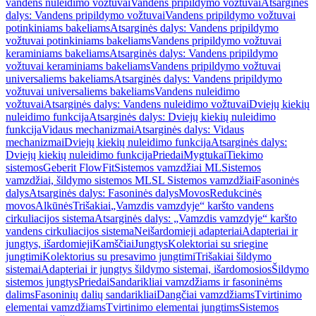
vandens nuleidimo vožtuvai
Vandens pripildymo vožtuvai
Atsarginės
dalys: Vandens pripildymo vožtuvai
Vandens pripildymo vožtuvai
potinkiniams bakeliams
Atsarginės dalys: Vandens pripildymo
vožtuvai potinkiniams bakeliams
Vandens pripildymo vožtuvai
keraminiams bakeliams
Atsarginės dalys: Vandens pripildymo
vožtuvai keraminiams bakeliams
Vandens pripildymo vožtuvai
universaliems bakeliams
Atsarginės dalys: Vandens pripildymo
vožtuvai universaliems bakeliams
Vandens nuleidimo
vožtuvai
Atsarginės dalys: Vandens nuleidimo vožtuvai
Dviejų kiekių
nuleidimo funkcija
Atsarginės dalys: Dviejų kiekių nuleidimo
funkcija
Vidaus mechanizmai
Atsarginės dalys: Vidaus
mechanizmai
Dviejų kiekių nuleidimo funkcija
Atsarginės dalys:
Dviejų kiekių nuleidimo funkcija
Priedai
Mygtukai
Tiekimo
sistemos
Geberit FlowFit
Sistemos vamzdžiai ML
Sistemos
vamzdžiai, šildymo sistemos ML
SL Sistemos vamzdžiai
Fasoninės
dalys
Atsarginės dalys: Fasoninės dalys
Movos
Redukcinės
movos
Alkūnės
Trišakiai
„Vamzdis vamzdyje“ karšto vandens
cirkuliacijos sistema
Atsarginės dalys: „Vamzdis vamzdyje“ karšto
vandens cirkuliacijos sistema
Neišardomieji adapteriai
Adapteriai ir
jungtys, išardomieji
Kamščiai
Jungtys
Kolektoriai su sriegine
jungtimi
Kolektorius su presavimo jungtimi
Trišakiai šildymo
sistemai
Adapteriai ir jungtys šildymo sistemai, išardomosios
Šildymo
sistemos jungtys
Priedai
Sandarikliai vamzdžiams ir fasoninėms
dalims
Fasoninių dalių sandarikliai
Dangčiai vamzdžiams
Tvirtinimo
elementai vamzdžiams
Tvirtinimo elementai jungtims
Sistemos