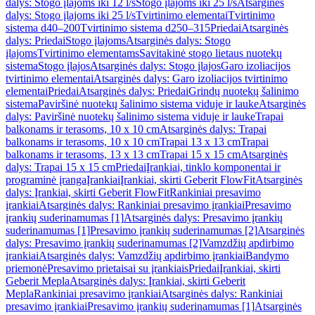
dalys: Stogo įlajoms iki 12 l/s
Stogo įlajoms iki 25 l/s
Atsarginės
dalys: Stogo įlajoms iki 25 l/s
Tvirtinimo elementai
Tvirtinimo
sistema d40–200
Tvirtinimo sistema d250–315
Priedai
Atsarginės
dalys: Priedai
Stogo įlajoms
Atsarginės dalys: Stogo
įlajoms
Tvirtinimo elementams
Savitakinė stogo lietaus nuotekų
sistema
Stogo įlajos
Atsarginės dalys: Stogo įlajos
Garo izoliacijos
tvirtinimo elementai
Atsarginės dalys: Garo izoliacijos tvirtinimo
elementai
Priedai
Atsarginės dalys: Priedai
Grindų nuotekų šalinimo
sistema
Paviršinė nuotekų šalinimo sistema viduje ir lauke
Atsarginės
dalys: Paviršinė nuotekų šalinimo sistema viduje ir lauke
Trapai
balkonams ir terasoms, 10 x 10 cm
Atsarginės dalys: Trapai
balkonams ir terasoms, 10 x 10 cm
Trapai 13 x 13 cm
Trapai
balkonams ir terasoms, 13 x 13 cm
Trapai 15 x 15 cm
Atsarginės
dalys: Trapai 15 x 15 cm
Priedai
Įrankiai, tinklo komponentai ir
programinė įranga
Įrankiai
Įrankiai, skirti Geberit FlowFit
Atsarginės
dalys: Įrankiai, skirti Geberit FlowFit
Rankiniai presavimo
įrankiai
Atsarginės dalys: Rankiniai presavimo įrankiai
Presavimo
įrankių suderinamumas [1]
Atsarginės dalys: Presavimo įrankių
suderinamumas [1]
Presavimo įrankių suderinamumas [2]
Atsarginės
dalys: Presavimo įrankių suderinamumas [2]
Vamzdžių apdirbimo
įrankiai
Atsarginės dalys: Vamzdžių apdirbimo įrankiai
Bandymo
priemonė
Presavimo prietaisai su įrankiais
Priedai
Įrankiai, skirti
Geberit Mepla
Atsarginės dalys: Įrankiai, skirti Geberit
Mepla
Rankiniai presavimo įrankiai
Atsarginės dalys: Rankiniai
presavimo įrankiai
Presavimo įrankių suderinamumas [1]
Atsarginės