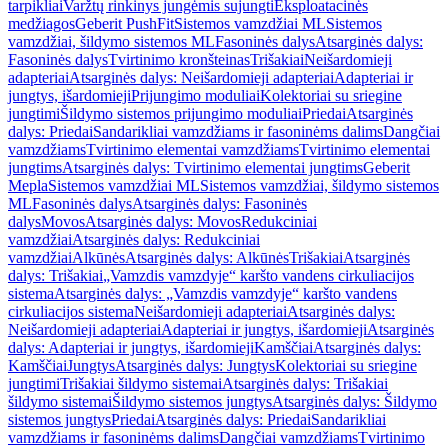
tarpikliai
Varžtų rinkinys jungėmis sujungti
Eksploatacinės
medžiagos
Geberit PushFit
Sistemos vamzdžiai ML
Sistemos
vamzdžiai, šildymo sistemos ML
Fasoninės dalys
Atsarginės dalys:
Fasoninės dalys
Tvirtinimo kronšteinas
Trišakiai
Neišardomieji
adapteriai
Atsarginės dalys: Neišardomieji adapteriai
Adapteriai ir
jungtys, išardomieji
Prijungimo moduliai
Kolektoriai su sriegine
jungtimi
Šildymo sistemos prijungimo moduliai
Priedai
Atsarginės
dalys: Priedai
Sandarikliai vamzdžiams ir fasoninėms dalims
Dangčiai
vamzdžiams
Tvirtinimo elementai vamzdžiams
Tvirtinimo elementai
jungtims
Atsarginės dalys: Tvirtinimo elementai jungtims
Geberit
Mepla
Sistemos vamzdžiai ML
Sistemos vamzdžiai, šildymo sistemos
ML
Fasoninės dalys
Atsarginės dalys: Fasoninės
dalys
Movos
Atsarginės dalys: Movos
Redukciniai
vamzdžiai
Atsarginės dalys: Redukciniai
vamzdžiai
Alkūnės
Atsarginės dalys: Alkūnės
Trišakiai
Atsarginės
dalys: Trišakiai
„Vamzdis vamzdyje“ karšto vandens cirkuliacijos
sistema
Atsarginės dalys: „Vamzdis vamzdyje“ karšto vandens
cirkuliacijos sistema
Neišardomieji adapteriai
Atsarginės dalys:
Neišardomieji adapteriai
Adapteriai ir jungtys, išardomieji
Atsarginės
dalys: Adapteriai ir jungtys, išardomieji
Kamščiai
Atsarginės dalys:
Kamščiai
Jungtys
Atsarginės dalys: Jungtys
Kolektoriai su sriegine
jungtimi
Trišakiai šildymo sistemai
Atsarginės dalys: Trišakiai
šildymo sistemai
Šildymo sistemos jungtys
Atsarginės dalys: Šildymo
sistemos jungtys
Priedai
Atsarginės dalys: Priedai
Sandarikliai
vamzdžiams ir fasoninėms dalims
Dangčiai vamzdžiams
Tvirtinimo