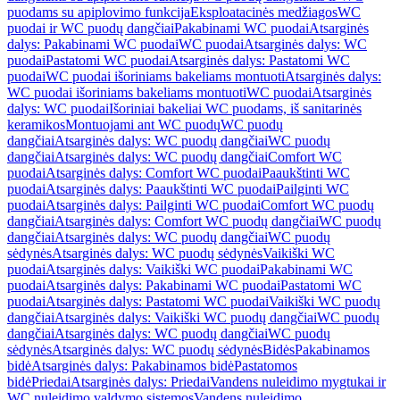
puodams su apiplovimo funkcija
Eksploatacinės medžiagos
WC
puodai ir WC puodų dangčiai
Pakabinami WC puodai
Atsarginės
dalys: Pakabinami WC puodai
WC puodai
Atsarginės dalys: WC
puodai
Pastatomi WC puodai
Atsarginės dalys: Pastatomi WC
puodai
WC puodai išoriniams bakeliams montuoti
Atsarginės dalys:
WC puodai išoriniams bakeliams montuoti
WC puodai
Atsarginės
dalys: WC puodai
Išoriniai bakeliai WC puodams, iš sanitarinės
keramikos
Montuojami ant WC puodų
WC puodų
dangčiai
Atsarginės dalys: WC puodų dangčiai
WC puodų
dangčiai
Atsarginės dalys: WC puodų dangčiai
Comfort WC
puodai
Atsarginės dalys: Comfort WC puodai
Paaukštinti WC
puodai
Atsarginės dalys: Paaukštinti WC puodai
Pailginti WC
puodai
Atsarginės dalys: Pailginti WC puodai
Comfort WC puodų
dangčiai
Atsarginės dalys: Comfort WC puodų dangčiai
WC puodų
dangčiai
Atsarginės dalys: WC puodų dangčiai
WC puodų
sėdynės
Atsarginės dalys: WC puodų sėdynės
Vaikiški WC
puodai
Atsarginės dalys: Vaikiški WC puodai
Pakabinami WC
puodai
Atsarginės dalys: Pakabinami WC puodai
Pastatomi WC
puodai
Atsarginės dalys: Pastatomi WC puodai
Vaikiški WC puodų
dangčiai
Atsarginės dalys: Vaikiški WC puodų dangčiai
WC puodų
dangčiai
Atsarginės dalys: WC puodų dangčiai
WC puodų
sėdynės
Atsarginės dalys: WC puodų sėdynės
Bidės
Pakabinamos
bidė
Atsarginės dalys: Pakabinamos bidė
Pastatomos
bidė
Priedai
Atsarginės dalys: Priedai
Vandens nuleidimo mygtukai ir
WC nuleidimo valdymo sistemos
Vandens nuleidimo