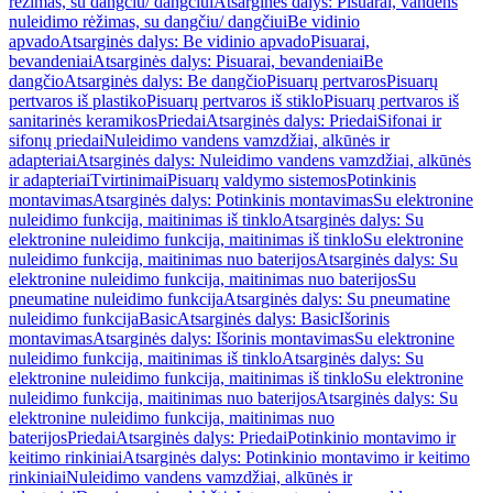
rėžimas, su dangčiu/ dangčiui
Atsarginės dalys: Pisuarai, vandens
nuleidimo rėžimas, su dangčiu/ dangčiui
Be vidinio
apvado
Atsarginės dalys: Be vidinio apvado
Pisuarai,
bevandeniai
Atsarginės dalys: Pisuarai, bevandeniai
Be
dangčio
Atsarginės dalys: Be dangčio
Pisuarų pertvaros
Pisuarų
pertvaros iš plastiko
Pisuarų pertvaros iš stiklo
Pisuarų pertvaros iš
sanitarinės keramikos
Priedai
Atsarginės dalys: Priedai
Sifonai ir
sifonų priedai
Nuleidimo vandens vamzdžiai, alkūnės ir
adapteriai
Atsarginės dalys: Nuleidimo vandens vamzdžiai, alkūnės
ir adapteriai
Tvirtinimai
Pisuarų valdymo sistemos
Potinkinis
montavimas
Atsarginės dalys: Potinkinis montavimas
Su elektronine
nuleidimo funkcija, maitinimas iš tinklo
Atsarginės dalys: Su
elektronine nuleidimo funkcija, maitinimas iš tinklo
Su elektronine
nuleidimo funkcija, maitinimas nuo baterijos
Atsarginės dalys: Su
elektronine nuleidimo funkcija, maitinimas nuo baterijos
Su
pneumatine nuleidimo funkcija
Atsarginės dalys: Su pneumatine
nuleidimo funkcija
Basic
Atsarginės dalys: Basic
Išorinis
montavimas
Atsarginės dalys: Išorinis montavimas
Su elektronine
nuleidimo funkcija, maitinimas iš tinklo
Atsarginės dalys: Su
elektronine nuleidimo funkcija, maitinimas iš tinklo
Su elektronine
nuleidimo funkcija, maitinimas nuo baterijos
Atsarginės dalys: Su
elektronine nuleidimo funkcija, maitinimas nuo
baterijos
Priedai
Atsarginės dalys: Priedai
Potinkinio montavimo ir
keitimo rinkiniai
Atsarginės dalys: Potinkinio montavimo ir keitimo
rinkiniai
Nuleidimo vandens vamzdžiai, alkūnės ir