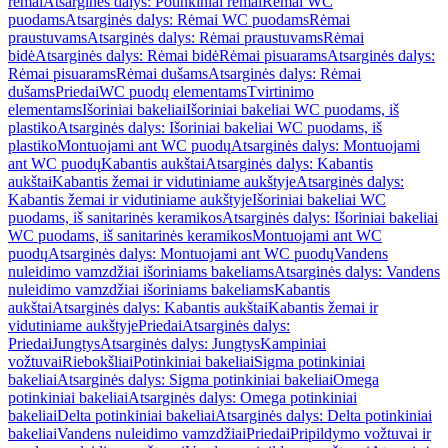
rėmai
Atsarginės dalys: Potinkiniai rėmai
Rėmai WC
puodams
Atsarginės dalys: Rėmai WC puodams
Rėmai
praustuvams
Atsarginės dalys: Rėmai praustuvams
Rėmai
bidė
Atsarginės dalys: Rėmai bidė
Rėmai pisuarams
Atsarginės dalys:
Rėmai pisuarams
Rėmai dušams
Atsarginės dalys: Rėmai
dušams
Priedai
WC puodų elementams
Tvirtinimo
elementams
Išoriniai bakeliai
Išoriniai bakeliai WC puodams, iš
plastiko
Atsarginės dalys: Išoriniai bakeliai WC puodams, iš
plastiko
Montuojami ant WC puodų
Atsarginės dalys: Montuojami
ant WC puodų
Kabantis aukštai
Atsarginės dalys: Kabantis
aukštai
Kabantis žemai ir vidutiniame aukštyje
Atsarginės dalys:
Kabantis žemai ir vidutiniame aukštyje
Išoriniai bakeliai WC
puodams, iš sanitarinės keramikos
Atsarginės dalys: Išoriniai bakeliai
WC puodams, iš sanitarinės keramikos
Montuojami ant WC
puodų
Atsarginės dalys: Montuojami ant WC puodų
Vandens
nuleidimo vamzdžiai išoriniams bakeliams
Atsarginės dalys: Vandens
nuleidimo vamzdžiai išoriniams bakeliams
Kabantis
aukštai
Atsarginės dalys: Kabantis aukštai
Kabantis žemai ir
vidutiniame aukštyje
Priedai
Atsarginės dalys:
Priedai
Jungtys
Atsarginės dalys: Jungtys
Kampiniai
vožtuvai
Riebokšliai
Potinkiniai bakeliai
Sigma potinkiniai
bakeliai
Atsarginės dalys: Sigma potinkiniai bakeliai
Omega
potinkiniai bakeliai
Atsarginės dalys: Omega potinkiniai
bakeliai
Delta potinkiniai bakeliai
Atsarginės dalys: Delta potinkiniai
bakeliai
Vandens nuleidimo vamzdžiai
Priedai
Pripildymo vožtuvai ir