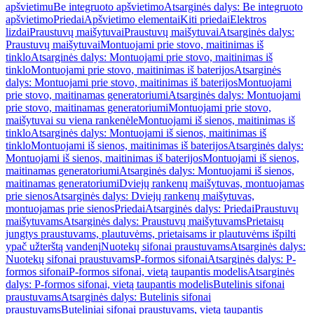
apšvietimu
Be integruoto apšvietimo
Atsarginės dalys: Be integruoto
apšvietimo
Priedai
Apšvietimo elementai
Kiti priedai
Elektros
lizdai
Praustuvų maišytuvai
Praustuvų maišytuvai
Atsarginės dalys:
Praustuvų maišytuvai
Montuojami prie stovo, maitinimas iš
tinklo
Atsarginės dalys: Montuojami prie stovo, maitinimas iš
tinklo
Montuojami prie stovo, maitinimas iš baterijos
Atsarginės
dalys: Montuojami prie stovo, maitinimas iš baterijos
Montuojami
prie stovo, maitinamas generatoriumi
Atsarginės dalys: Montuojami
prie stovo, maitinamas generatoriumi
Montuojami prie stovo,
maišytuvai su viena rankenėle
Montuojami iš sienos, maitinimas iš
tinklo
Atsarginės dalys: Montuojami iš sienos, maitinimas iš
tinklo
Montuojami iš sienos, maitinimas iš baterijos
Atsarginės dalys:
Montuojami iš sienos, maitinimas iš baterijos
Montuojami iš sienos,
maitinamas generatoriumi
Atsarginės dalys: Montuojami iš sienos,
maitinamas generatoriumi
Dviejų rankenų maišytuvas, montuojamas
prie sienos
Atsarginės dalys: Dviejų rankenų maišytuvas,
montuojamas prie sienos
Priedai
Atsarginės dalys: Priedai
Praustuvų
maišytuvams
Atsarginės dalys: Praustuvų maišytuvams
Prietaisų
jungtys praustuvams, plautuvėms, prietaisams ir plautuvėms išpilti
ypač užterštą vandenį
Nuotekų sifonai praustuvams
Atsarginės dalys:
Nuotekų sifonai praustuvams
P-formos sifonai
Atsarginės dalys: P-
formos sifonai
P-formos sifonai, vietą taupantis modelis
Atsarginės
dalys: P-formos sifonai, vietą taupantis modelis
Butelinis sifonai
praustuvams
Atsarginės dalys: Butelinis sifonai
praustuvams
Buteliniai sifonai praustuvams, vietą taupantis