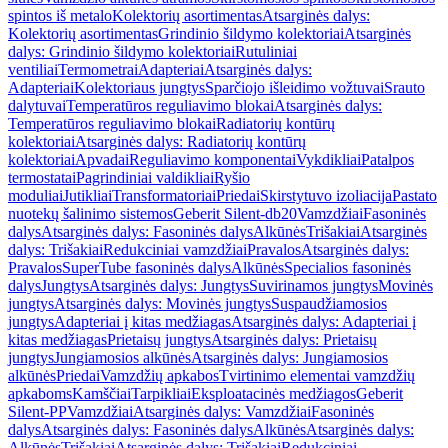
spintos iš metalo
Kolektorių asortimentas
Atsarginės dalys:
Kolektorių asortimentas
Grindinio šildymo kolektoriai
Atsarginės
dalys: Grindinio šildymo kolektoriai
Rutuliniai
ventiliai
Termometrai
Adapteriai
Atsarginės dalys:
Adapteriai
Kolektoriaus jungtys
Sparčiojo išleidimo vožtuvai
Srauto
dalytuvai
Temperatūros reguliavimo blokai
Atsarginės dalys:
Temperatūros reguliavimo blokai
Radiatorių kontūrų
kolektoriai
Atsarginės dalys: Radiatorių kontūrų
kolektoriai
Apvadai
Reguliavimo komponentai
Vykdikliai
Patalpos
termostatai
Pagrindiniai valdikliai
Ryšio
moduliai
Jutikliai
Transformatoriai
Priedai
Skirstytuvo izoliacija
Pastato
nuotekų šalinimo sistemos
Geberit Silent-db20
Vamzdžiai
Fasoninės
dalys
Atsarginės dalys: Fasoninės dalys
Alkūnės
Trišakiai
Atsarginės
dalys: Trišakiai
Redukciniai vamzdžiai
Pravalos
Atsarginės dalys:
Pravalos
SuperTube fasoninės dalys
Alkūnės
Specialios fasoninės
dalys
Jungtys
Atsarginės dalys: Jungtys
Suvirinamos jungtys
Movinės
jungtys
Atsarginės dalys: Movinės jungtys
Suspaudžiamosios
jungtys
Adapteriai į kitas medžiagas
Atsarginės dalys: Adapteriai į
kitas medžiagas
Prietaisų jungtys
Atsarginės dalys: Prietaisų
jungtys
Jungiamosios alkūnės
Atsarginės dalys: Jungiamosios
alkūnės
Priedai
Vamzdžių apkabos
Tvirtinimo elementai vamzdžių
apkaboms
Kamščiai
Tarpikliai
Eksploatacinės medžiagos
Geberit
Silent-PP
Vamzdžiai
Atsarginės dalys: Vamzdžiai
Fasoninės
dalys
Atsarginės dalys: Fasoninės dalys
Alkūnės
Atsarginės dalys:
Alkūnės
Trišakiai
Atsarginės dalys: Trišakiai
Redukciniai