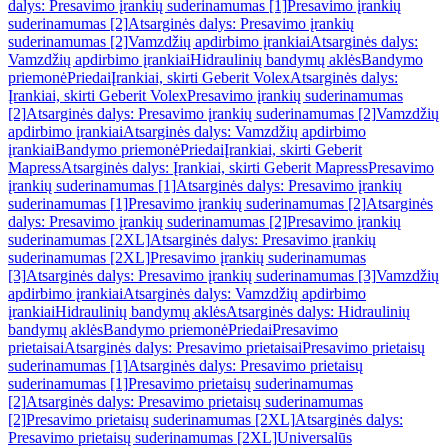
dalys: Presavimo įrankių suderinamumas [1]
Presavimo įrankių
suderinamumas [2]
Atsarginės dalys: Presavimo įrankių
suderinamumas [2]
Vamzdžių apdirbimo įrankiai
Atsarginės dalys:
Vamzdžių apdirbimo įrankiai
Hidraulinių bandymų aklės
Bandymo
priemonė
Priedai
Įrankiai, skirti Geberit Volex
Atsarginės dalys:
Įrankiai, skirti Geberit Volex
Presavimo įrankių suderinamumas
[2]
Atsarginės dalys: Presavimo įrankių suderinamumas [2]
Vamzdžių
apdirbimo įrankiai
Atsarginės dalys: Vamzdžių apdirbimo
įrankiai
Bandymo priemonė
Priedai
Įrankiai, skirti Geberit
Mapress
Atsarginės dalys: Įrankiai, skirti Geberit Mapress
Presavimo
įrankių suderinamumas [1]
Atsarginės dalys: Presavimo įrankių
suderinamumas [1]
Presavimo įrankių suderinamumas [2]
Atsarginės
dalys: Presavimo įrankių suderinamumas [2]
Presavimo įrankių
suderinamumas [2XL]
Atsarginės dalys: Presavimo įrankių
suderinamumas [2XL]
Presavimo įrankių suderinamumas
[3]
Atsarginės dalys: Presavimo įrankių suderinamumas [3]
Vamzdžių
apdirbimo įrankiai
Atsarginės dalys: Vamzdžių apdirbimo
įrankiai
Hidraulinių bandymų aklės
Atsarginės dalys: Hidraulinių
bandymų aklės
Bandymo priemonė
Priedai
Presavimo
prietaisai
Atsarginės dalys: Presavimo prietaisai
Presavimo prietaisų
suderinamumas [1]
Atsarginės dalys: Presavimo prietaisų
suderinamumas [1]
Presavimo prietaisų suderinamumas
[2]
Atsarginės dalys: Presavimo prietaisų suderinamumas
[2]
Presavimo prietaisų suderinamumas [2XL]
Atsarginės dalys:
Presavimo prietaisų suderinamumas [2XL]
Universalūs