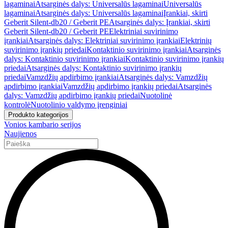
lagaminai
Atsarginės dalys: Universalūs lagaminai
Universalūs
lagaminai
Atsarginės dalys: Universalūs lagaminai
Įrankiai, skirti
Geberit Silent-db20 / Geberit PE
Atsarginės dalys: Įrankiai, skirti
Geberit Silent-db20 / Geberit PE
Elektriniai suvirinimo
įrankiai
Atsarginės dalys: Elektriniai suvirinimo įrankiai
Elektrinių
suvirinimo įrankių priedai
Kontaktinio suvirinimo įrankiai
Atsarginės
dalys: Kontaktinio suvirinimo įrankiai
Kontaktinio suvirinimo įrankių
priedai
Atsarginės dalys: Kontaktinio suvirinimo įrankių
priedai
Vamzdžių apdirbimo įrankiai
Atsarginės dalys: Vamzdžių
apdirbimo įrankiai
Vamzdžių apdirbimo įrankių priedai
Atsarginės
dalys: Vamzdžių apdirbimo įrankių priedai
Nuotolinė
kontrolė
Nuotolinio valdymo įrenginiai
Produkto kategorijos
Vonios kambario serijos
Naujienos