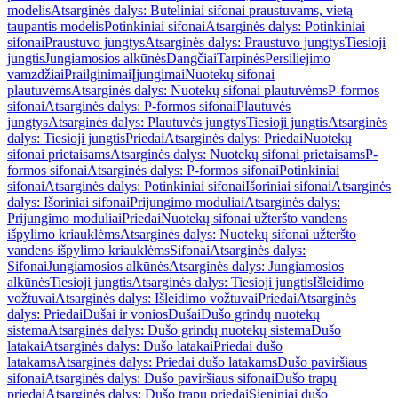
modelis
Atsarginės dalys: Buteliniai sifonai praustuvams, vietą
taupantis modelis
Potinkiniai sifonai
Atsarginės dalys: Potinkiniai
sifonai
Praustuvo jungtys
Atsarginės dalys: Praustuvo jungtys
Tiesioji
jungtis
Jungiamosios alkūnės
Dangčiai
Tarpinės
Persiliejimo
vamzdžiai
Prailginimai
Įjungimai
Nuotekų sifonai
plautuvėms
Atsarginės dalys: Nuotekų sifonai plautuvėms
P-formos
sifonai
Atsarginės dalys: P-formos sifonai
Plautuvės
jungtys
Atsarginės dalys: Plautuvės jungtys
Tiesioji jungtis
Atsarginės
dalys: Tiesioji jungtis
Priedai
Atsarginės dalys: Priedai
Nuotekų
sifonai prietaisams
Atsarginės dalys: Nuotekų sifonai prietaisams
P-
formos sifonai
Atsarginės dalys: P-formos sifonai
Potinkiniai
sifonai
Atsarginės dalys: Potinkiniai sifonai
Išoriniai sifonai
Atsarginės
dalys: Išoriniai sifonai
Prijungimo moduliai
Atsarginės dalys:
Prijungimo moduliai
Priedai
Nuotekų sifonai užteršto vandens
išpylimo kriauklėms
Atsarginės dalys: Nuotekų sifonai užteršto
vandens išpylimo kriauklėms
Sifonai
Atsarginės dalys:
Sifonai
Jungiamosios alkūnės
Atsarginės dalys: Jungiamosios
alkūnės
Tiesioji jungtis
Atsarginės dalys: Tiesioji jungtis
Išleidimo
vožtuvai
Atsarginės dalys: Išleidimo vožtuvai
Priedai
Atsarginės
dalys: Priedai
Dušai ir vonios
Dušai
Dušo grindų nuotekų
sistema
Atsarginės dalys: Dušo grindų nuotekų sistema
Dušo
latakai
Atsarginės dalys: Dušo latakai
Priedai dušo
latakams
Atsarginės dalys: Priedai dušo latakams
Dušo paviršiaus
sifonai
Atsarginės dalys: Dušo paviršiaus sifonai
Dušo trapų
priedai
Atsarginės dalys: Dušo trapų priedai
Sieniniai dušo