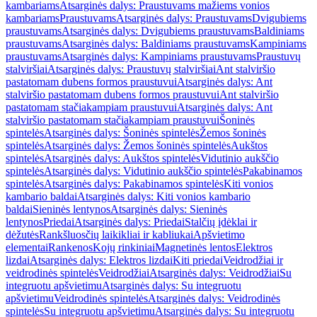
kambariams
Atsarginės dalys: Praustuvams mažiems vonios
kambariams
Praustuvams
Atsarginės dalys: Praustuvams
Dvigubiems
praustuvams
Atsarginės dalys: Dvigubiems praustuvams
Baldiniams
praustuvams
Atsarginės dalys: Baldiniams praustuvams
Kampiniams
praustuvams
Atsarginės dalys: Kampiniams praustuvams
Praustuvų
stalviršiai
Atsarginės dalys: Praustuvų stalviršiai
Ant stalviršio
pastatomam dubens formos praustuvui
Atsarginės dalys: Ant
stalviršio pastatomam dubens formos praustuvui
Ant stalviršio
pastatomam stačiakampiam praustuvui
Atsarginės dalys: Ant
stalviršio pastatomam stačiakampiam praustuvui
Šoninės
spintelės
Atsarginės dalys: Šoninės spintelės
Žemos šoninės
spintelės
Atsarginės dalys: Žemos šoninės spintelės
Aukštos
spintelės
Atsarginės dalys: Aukštos spintelės
Vidutinio aukščio
spintelės
Atsarginės dalys: Vidutinio aukščio spintelės
Pakabinamos
spintelės
Atsarginės dalys: Pakabinamos spintelės
Kiti vonios
kambario baldai
Atsarginės dalys: Kiti vonios kambario
baldai
Sieninės lentynos
Atsarginės dalys: Sieninės
lentynos
Priedai
Atsarginės dalys: Priedai
Stalčių įdėklai ir
dėžutės
Rankšluosčių laikikliai ir kabliukai
Apšvietimo
elementai
Rankenos
Kojų rinkiniai
Magnetinės lentos
Elektros
lizdai
Atsarginės dalys: Elektros lizdai
Kiti priedai
Veidrodžiai ir
veidrodinės spintelės
Veidrodžiai
Atsarginės dalys: Veidrodžiai
Su
integruotu apšvietimu
Atsarginės dalys: Su integruotu
apšvietimu
Veidrodinės spintelės
Atsarginės dalys: Veidrodinės
spintelės
Su integruotu apšvietimu
Atsarginės dalys: Su integruotu