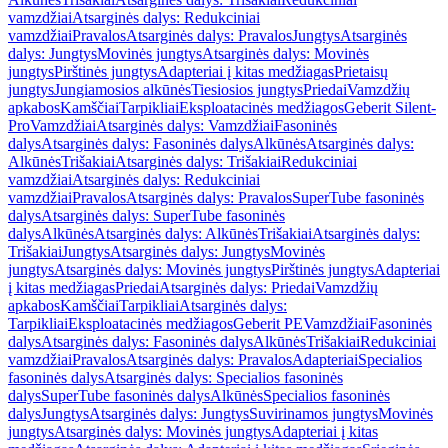
vamzdžiai
Atsarginės dalys: Redukciniai
vamzdžiai
Pravalos
Atsarginės dalys: Pravalos
Jungtys
Atsarginės
dalys: Jungtys
Movinės jungtys
Atsarginės dalys: Movinės
jungtys
Pirštinės jungtys
Adapteriai į kitas medžiagas
Prietaisų
jungtys
Jungiamosios alkūnės
Tiesiosios jungtys
Priedai
Vamzdžių
apkabos
Kamščiai
Tarpikliai
Eksploatacinės medžiagos
Geberit Silent-
Pro
Vamzdžiai
Atsarginės dalys: Vamzdžiai
Fasoninės
dalys
Atsarginės dalys: Fasoninės dalys
Alkūnės
Atsarginės dalys:
Alkūnės
Trišakiai
Atsarginės dalys: Trišakiai
Redukciniai
vamzdžiai
Atsarginės dalys: Redukciniai
vamzdžiai
Pravalos
Atsarginės dalys: Pravalos
SuperTube fasoninės
dalys
Atsarginės dalys: SuperTube fasoninės
dalys
Alkūnės
Atsarginės dalys: Alkūnės
Trišakiai
Atsarginės dalys:
Trišakiai
Jungtys
Atsarginės dalys: Jungtys
Movinės
jungtys
Atsarginės dalys: Movinės jungtys
Pirštinės jungtys
Adapteriai
į kitas medžiagas
Priedai
Atsarginės dalys: Priedai
Vamzdžių
apkabos
Kamščiai
Tarpikliai
Atsarginės dalys:
Tarpikliai
Eksploatacinės medžiagos
Geberit PE
Vamzdžiai
Fasoninės
dalys
Atsarginės dalys: Fasoninės dalys
Alkūnės
Trišakiai
Redukciniai
vamzdžiai
Pravalos
Atsarginės dalys: Pravalos
Adapteriai
Specialios
fasoninės dalys
Atsarginės dalys: Specialios fasoninės
dalys
SuperTube fasoninės dalys
Alkūnės
Specialios fasoninės
dalys
Jungtys
Atsarginės dalys: Jungtys
Suvirinamos jungtys
Movinės
jungtys
Atsarginės dalys: Movinės jungtys
Adapteriai į kitas