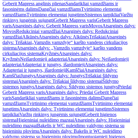
Geberit Mapress anglinis plienas
Sandarikliai vamzdžiams ir
fasoninėms dalims
Dangčiai vamzdžiams
Tvirtinimo elementai
vamzdžiams
Tvirtinimo elementai jungtims
Sistemos tarpikliai
Varžtų
rinkinys jungėmis sujungti
Geberit Mapress varis
Geberit Mapress
varis
Atsarginės dalys: Geberit Mapress varis
Movos
Atsarginės dalys:
Movos
Redukciniai vamzdžiai
Atsarginės dalys: Redukciniai
vamzdžiai
Alkūnės
Atsarginės dalys: Alkūnės
Trišakiai
Atsarginės
dalys: Trišakiai
„Vamzdis vamzdyje“ karšto vandens cirkuliacijos
sistema
Atsarginės dalys: „Vamzdis vamzdyje“ karšto vandens
cirkuliacijos sistema
Kryžmės
Atsarginės dalys:
Kryžmės
Neišardomieji adapteriai
Atsarginės dalys: Neišardomieji
adapteriai
Adapteriai ir jungtys, išardomieji
Atsarginės dalys:
Adapteriai ir jungtys, išardomieji
Kamščiai
Atsarginės dalys:
Kamščiai
Jungtys
Atsarginės dalys: Jungtys
Trišakiai šildymo
sistemai
Atsarginės dalys: Trišakiai šildymo sistemai
Šildymo
sistemos jungtys
Atsarginės dalys: Šildymo sistemos jungtys
Priedai
Geberit Mapress varis
Atsarginės dalys: Priedai Geberit Mapress
varis
Sandarikliai vamzdžiams ir fasoninėms dalims
Dangčiai
vamzdžiams
Tvirtinimo elementai vamzdžiams
Tvirtinimo elementai
jungtims
Atsarginės dalys: Tvirtinimo elementai jungtims
Sistemos
tarpikliai
Varžtų rinkinys jungėmis sujungti
Geberit higienos
sistema
Higieniniai nuleidimo mazgai
Atsarginės dalys: Higieniniai
nuleidimo mazgai
Bakelis ir WC nuleidimo valdymo sistema su
higieniniu plovimu
Atsarginės dalys: Bakelis ir WC nuleidimo
valdymo sistema su higieniniu plovimu
Įmontuojamieji higienos