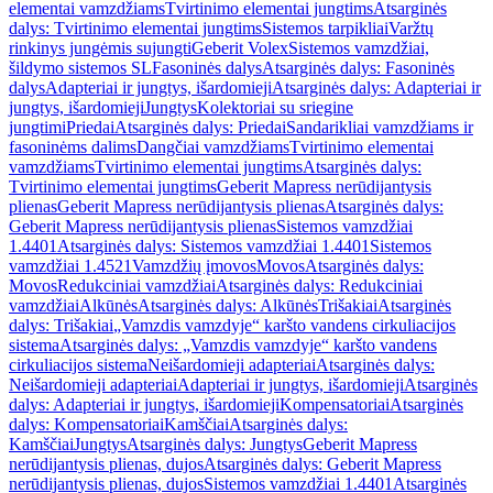
elementai vamzdžiams
Tvirtinimo elementai jungtims
Atsarginės
dalys: Tvirtinimo elementai jungtims
Sistemos tarpikliai
Varžtų
rinkinys jungėmis sujungti
Geberit Volex
Sistemos vamzdžiai,
šildymo sistemos SL
Fasoninės dalys
Atsarginės dalys: Fasoninės
dalys
Adapteriai ir jungtys, išardomieji
Atsarginės dalys: Adapteriai ir
jungtys, išardomieji
Jungtys
Kolektoriai su sriegine
jungtimi
Priedai
Atsarginės dalys: Priedai
Sandarikliai vamzdžiams ir
fasoninėms dalims
Dangčiai vamzdžiams
Tvirtinimo elementai
vamzdžiams
Tvirtinimo elementai jungtims
Atsarginės dalys:
Tvirtinimo elementai jungtims
Geberit Mapress nerūdijantysis
plienas
Geberit Mapress nerūdijantysis plienas
Atsarginės dalys:
Geberit Mapress nerūdijantysis plienas
Sistemos vamzdžiai
1.4401
Atsarginės dalys: Sistemos vamzdžiai 1.4401
Sistemos
vamzdžiai 1.4521
Vamzdžių įmovos
Movos
Atsarginės dalys:
Movos
Redukciniai vamzdžiai
Atsarginės dalys: Redukciniai
vamzdžiai
Alkūnės
Atsarginės dalys: Alkūnės
Trišakiai
Atsarginės
dalys: Trišakiai
„Vamzdis vamzdyje“ karšto vandens cirkuliacijos
sistema
Atsarginės dalys: „Vamzdis vamzdyje“ karšto vandens
cirkuliacijos sistema
Neišardomieji adapteriai
Atsarginės dalys:
Neišardomieji adapteriai
Adapteriai ir jungtys, išardomieji
Atsarginės
dalys: Adapteriai ir jungtys, išardomieji
Kompensatoriai
Atsarginės
dalys: Kompensatoriai
Kamščiai
Atsarginės dalys:
Kamščiai
Jungtys
Atsarginės dalys: Jungtys
Geberit Mapress
nerūdijantysis plienas, dujos
Atsarginės dalys: Geberit Mapress
nerūdijantysis plienas, dujos
Sistemos vamzdžiai 1.4401
Atsarginės