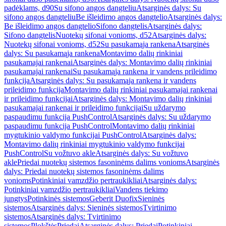
padėklams, d90
Su sifono angos dangteliu
Atsarginės dalys: Su
sifono angos dangteliu
Be išleidimo angos dangtelio
Atsarginės dalys:
Be išleidimo angos dangtelio
Sifono dangtelis
Atsarginės dalys:
Sifono dangtelis
Nuotekų sifonai vonioms, d52
Atsarginės dalys:
Nuotekų sifonai vonioms, d52
Su pasukamąja rankena
Atsarginės
dalys: Su pasukamąja rankena
Montavimo dalių rinkiniai
pasukamajai rankenai
Atsarginės dalys: Montavimo dalių rinkiniai
pasukamajai rankenai
Su pasukamąja rankena ir vandens prileidimo
funkcija
Atsarginės dalys: Su pasukamąja rankena ir vandens
prileidimo funkcija
Montavimo dalių rinkiniai pasukamajai rankenai
ir prileidimo funkcijai
Atsarginės dalys: Montavimo dalių rinkiniai
pasukamajai rankenai ir prileidimo funkcijai
Su uždarymo
paspaudimu funkcija PushControl
Atsarginės dalys: Su uždarymo
paspaudimu funkcija PushControl
Montavimo dalių rinkiniai
mygtukinio valdymo funkcijai PushControl
Atsarginės dalys:
Montavimo dalių rinkiniai mygtukinio valdymo funkcijai
PushControl
Su vožtuvo akle
Atsarginės dalys: Su vožtuvo
akle
Priedai nuotekų sistemos fasoninėms dalims vonioms
Atsarginės
dalys: Priedai nuotekų sistemos fasoninėms dalims
vonioms
Potinkiniai vamzdžio pertraukikliai
Atsarginės dalys:
Potinkiniai vamzdžio pertraukikliai
Vandens tiekimo
jungtys
Potinkinės sistemos
Geberit Duofix
Sieninės
sistemos
Atsarginės dalys: Sieninės sistemos
Tvirtinimo
sistemos
Atsarginės dalys: Tvirtinimo
sistemos
Plokštės
Priedai
Atsarginės dalys: Priedai
Potinkiniai