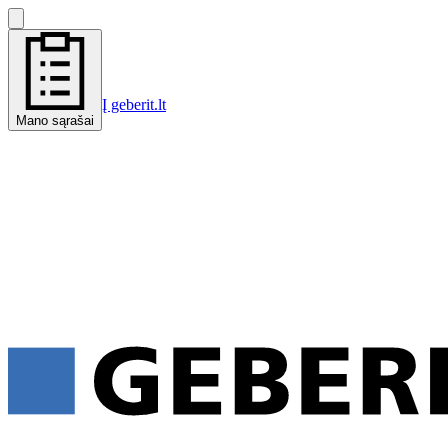
Į geberit.lt
Mano sąrašai