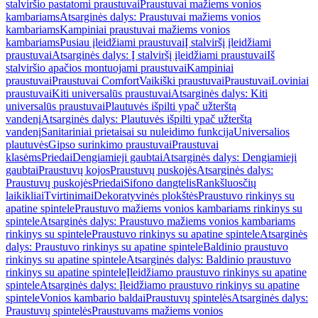
stalviršio pastatomi praustuvai
Praustuvai mažiems vonios
kambariams
Atsarginės dalys: Praustuvai mažiems vonios
kambariams
Kampiniai praustuvai mažiems vonios
kambariams
Pusiau įleidžiami praustuvai
Į stalviršį įleidžiami
praustuvai
Atsarginės dalys: Į stalviršį įleidžiami praustuvai
Iš
stalviršio apačios montuojami praustuvai
Kampiniai
praustuvai
Praustuvai Comfort
Vaikiški praustuvai
Praustuvai
Loviniai
praustuvai
Kiti universalūs praustuvai
Atsarginės dalys: Kiti
universalūs praustuvai
Plautuvės išpilti ypač užterštą
vandenį
Atsarginės dalys: Plautuvės išpilti ypač užterštą
vandenį
Sanitariniai prietaisai su nuleidimo funkcija
Universalios
plautuvės
Gipso surinkimo praustuvai
Praustuvai
klasėms
Priedai
Dengiamieji gaubtai
Atsarginės dalys: Dengiamieji
gaubtai
Praustuvų kojos
Praustuvų puskojės
Atsarginės dalys:
Praustuvų puskojės
Priedai
Sifono dangtelis
Rankšluosčių
laikikliai
Tvirtinimai
Dekoratyvinės plokštės
Praustuvo rinkinys su
apatine spintele
Praustuvo mažiems vonios kambariams rinkinys su
spintele
Atsarginės dalys: Praustuvo mažiems vonios kambariams
rinkinys su spintele
Praustuvo rinkinys su apatine spintele
Atsarginės
dalys: Praustuvo rinkinys su apatine spintele
Baldinio praustuvo
rinkinys su apatine spintele
Atsarginės dalys: Baldinio praustuvo
rinkinys su apatine spintele
Įleidžiamo praustuvo rinkinys su apatine
spintele
Atsarginės dalys: Įleidžiamo praustuvo rinkinys su apatine
spintele
Vonios kambario baldai
Praustuvų spintelės
Atsarginės dalys:
Praustuvų spintelės
Praustuvams mažiems vonios