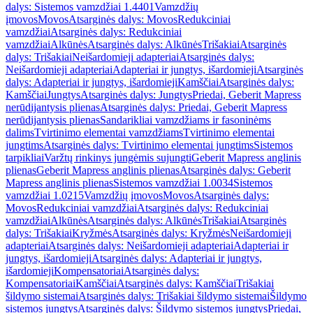
dalys: Sistemos vamzdžiai 1.4401
Vamzdžių
įmovos
Movos
Atsarginės dalys: Movos
Redukciniai
vamzdžiai
Atsarginės dalys: Redukciniai
vamzdžiai
Alkūnės
Atsarginės dalys: Alkūnės
Trišakiai
Atsarginės
dalys: Trišakiai
Neišardomieji adapteriai
Atsarginės dalys:
Neišardomieji adapteriai
Adapteriai ir jungtys, išardomieji
Atsarginės
dalys: Adapteriai ir jungtys, išardomieji
Kamščiai
Atsarginės dalys:
Kamščiai
Jungtys
Atsarginės dalys: Jungtys
Priedai, Geberit Mapress
nerūdijantysis plienas
Atsarginės dalys: Priedai, Geberit Mapress
nerūdijantysis plienas
Sandarikliai vamzdžiams ir fasoninėms
dalims
Tvirtinimo elementai vamzdžiams
Tvirtinimo elementai
jungtims
Atsarginės dalys: Tvirtinimo elementai jungtims
Sistemos
tarpikliai
Varžtų rinkinys jungėmis sujungti
Geberit Mapress anglinis
plienas
Geberit Mapress anglinis plienas
Atsarginės dalys: Geberit
Mapress anglinis plienas
Sistemos vamzdžiai 1.0034
Sistemos
vamzdžiai 1.0215
Vamzdžių įmovos
Movos
Atsarginės dalys:
Movos
Redukciniai vamzdžiai
Atsarginės dalys: Redukciniai
vamzdžiai
Alkūnės
Atsarginės dalys: Alkūnės
Trišakiai
Atsarginės
dalys: Trišakiai
Kryžmės
Atsarginės dalys: Kryžmės
Neišardomieji
adapteriai
Atsarginės dalys: Neišardomieji adapteriai
Adapteriai ir
jungtys, išardomieji
Atsarginės dalys: Adapteriai ir jungtys,
išardomieji
Kompensatoriai
Atsarginės dalys:
Kompensatoriai
Kamščiai
Atsarginės dalys: Kamščiai
Trišakiai
šildymo sistemai
Atsarginės dalys: Trišakiai šildymo sistemai
Šildymo
sistemos jungtys
Atsarginės dalys: Šildymo sistemos jungtys
Priedai,