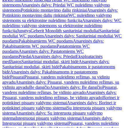
sistemoms
Atsarginės dalys: Priedai WC nuleidimo valdymo
sistemoms
Potinkinio montavimo dalių rinkiniai
Atsarginės dalys:
Potinkinio montavimo dalių rinkiniai
WC nuleidimo valdymo
sistemoms su elektronine nuleidimo funkcija
Atsarginės dalys: WC
nuleidimo valdymo sistemoms su elektronine nuleidimo
funkcija
Jungtys
Geberit Monolith sanitariniai moduliai
Sanitariniai
moduliai WC puodams
Atsarginės dalys: Sanitariniai moduliai WC
puodams
Pakabinamiems WC puodams
Atsarginės dalys:
Pakabinamiems WC puodams
Pastatomiems WC
puodams
Atsarginės dalys: Pastatomiems WC
puodams
Priedai
Atsarginės dalys: Priedai
Eksploatacinės
medžiagos
Sanitariniai moduliai, skirti bidė
Atsarginės dalys:
Sanitariniai moduliai, skirti bidė
Pakabinamoms ir pastatomoms
bidė
Atsarginės dalys: Pakabinamoms ir pastatomoms
bidė
Pisuarai
Pisuarai, vandens nuleidimo režimas, su vidiniu
apvadu
Atsarginės dalys: Pisuarai, vandens nuleidimo režimas, su
vidiniu apvadu
Be dangčio
Atsarginės dalys: Be dangčio
Pisuarai,
vandens nuleidimo režimas, be vidinio apvado
Atsarginės dalys:
Pisuarai, vandens nuleidimo režimas, be vidinio apvado
Išorinei ir
potinkinei pisuarų valdymo sistemai
Atsarginės dalys: Išorinei ir
potinkinei pisuarų valdymo sistemai
Su integruota pisuarų valdymo
sistema
Atsarginės dalys: Su integruota pisuarų valdymo
sistema
Integruotai pisuarų valdymo sistemai
Atsarginės dalys:
Integruotai pisuarų valdymo sistemai
Pisuarai, vandens nuleidimo