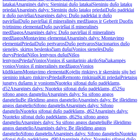
latakai
Atsarginės dalys: Sieniniai dušo latakai
Sieninių dušo latakų
priedai
Atsarginės dalys: Sieninių dušo latakų priedai
Dušo padėklai
ir dušo paviršiai
Atsarginės dalys: Dušo padėklai ir dušo
paviršiai
Dušo paviršiai iš mineralinės medžiagos ir Geberit Duofix
tvirtinimo elementai
Dušo paviršiai iš mineralinės
medžiagos
Atsarginės dalys: Dušo paviršiai iš mineralinės
medžiagos
Montavimo elementai
Atsarginės dalys: Montavimo
elementai
Priedai
Dušo pertvaros
Dušo pertvaros
Stacionarios dušo
sienelės, skirtos beslenksčiam dušui
Vonios sienelės
Dušo
durys
Priedai
Nišos lentynos dušui
Nišos
lentynos
Priedai
Vonios
Vonios iš sanitarinio akrilo
Stačiakampės
vonios
Vonios iš mineralinės medžiagos
Vonios
kūdikiams
Montavimo elementai
Kojelių rinkinys ir skersinių sijų bei
sieninio inkaro rinkinys
Priedai
Remonto rinkiniai
Kiti priedai
Prietaisų
jungtys dušams ir vonioms
Nuotekų sifonai dušo padėklams,
d52
Atsarginės dalys: Nuotekų sifonai dušo padėklams, d52
Su
sifono angos dangteliu
Atsarginės dalys: Su sifono angos
dangteliu
Be išleidimo angos dangtelio
Atsarginės dalys: Be išleidimo
angos dangtelio
Sifono dangtelis
Atsarginės dalys: Sifono
dangtelis
Nuotekų sifonai dušo padėklams, d62
Atsarginės dalys:
Nuotekų sifonai dušo padėklams, d62
Su sifono angos
dangteliu
Atsarginės dalys: Su sifono angos dangteliu
Be išleidimo
angos dangtelio
Atsarginės dalys: Be išleidimo angos
dangtelio
Sifono dangtelis
Atsarginės dalys: Sifono dangtelis
Nuotekų
sifonai dušo padėklams, d90
Atsarginės dalys: Nuotekų sifonai dušo