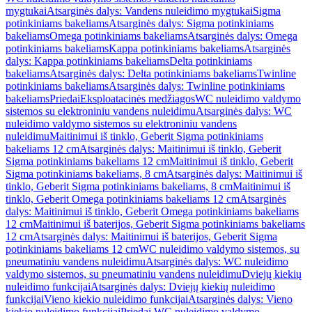
mygtukai
Atsarginės dalys: Vandens nuleidimo mygtukai
Sigma
potinkiniams bakeliams
Atsarginės dalys: Sigma potinkiniams
bakeliams
Omega potinkiniams bakeliams
Atsarginės dalys: Omega
potinkiniams bakeliams
Kappa potinkiniams bakeliams
Atsarginės
dalys: Kappa potinkiniams bakeliams
Delta potinkiniams
bakeliams
Atsarginės dalys: Delta potinkiniams bakeliams
Twinline
potinkiniams bakeliams
Atsarginės dalys: Twinline potinkiniams
bakeliams
Priedai
Eksploatacinės medžiagos
WC nuleidimo valdymo
sistemos su elektroniniu vandens nuleidimu
Atsarginės dalys: WC
nuleidimo valdymo sistemos su elektroniniu vandens
nuleidimu
Maitinimui iš tinklo, Geberit Sigma potinkiniams
bakeliams 12 cm
Atsarginės dalys: Maitinimui iš tinklo, Geberit
Sigma potinkiniams bakeliams 12 cm
Maitinimui iš tinklo, Geberit
Sigma potinkiniams bakeliams, 8 cm
Atsarginės dalys: Maitinimui iš
tinklo, Geberit Sigma potinkiniams bakeliams, 8 cm
Maitinimui iš
tinklo, Geberit Omega potinkiniams bakeliams 12 cm
Atsarginės
dalys: Maitinimui iš tinklo, Geberit Omega potinkiniams bakeliams
12 cm
Maitinimui iš baterijos, Geberit Sigma potinkiniams bakeliams
12 cm
Atsarginės dalys: Maitinimui iš baterijos, Geberit Sigma
potinkiniams bakeliams 12 cm
WC nuleidimo valdymo sistemos, su
pneumatiniu vandens nuleidimu
Atsarginės dalys: WC nuleidimo
valdymo sistemos, su pneumatiniu vandens nuleidimu
Dviejų kiekių
nuleidimo funkcijai
Atsarginės dalys: Dviejų kiekių nuleidimo
funkcijai
Vieno kiekio nuleidimo funkcijai
Atsarginės dalys: Vieno
kiekio nuleidimo funkcijai
Priedai WC nuleidimo valdymo