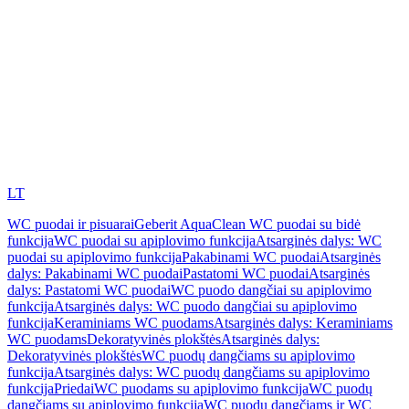
LT
WC puodai ir pisuarai
Geberit AquaClean WC puodai su bidė
funkcija
WC puodai su apiplovimo funkcija
Atsarginės dalys: WC
puodai su apiplovimo funkcija
Pakabinami WC puodai
Atsarginės
dalys: Pakabinami WC puodai
Pastatomi WC puodai
Atsarginės
dalys: Pastatomi WC puodai
WC puodo dangčiai su apiplovimo
funkcija
Atsarginės dalys: WC puodo dangčiai su apiplovimo
funkcija
Keraminiams WC puodams
Atsarginės dalys: Keraminiams
WC puodams
Dekoratyvinės plokštės
Atsarginės dalys:
Dekoratyvinės plokštės
WC puodų dangčiams su apiplovimo
funkcija
Atsarginės dalys: WC puodų dangčiams su apiplovimo
funkcija
Priedai
WC puodams su apiplovimo funkcija
WC puodų
dangčiams su apiplovimo funkcija
WC puodų dangčiams ir WC