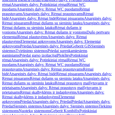
rėmai
Atsarginės dalys: Potinkiniai rėmai
Rėmai WC
puodams
Atsarginės dalys: Rėmai WC puodams
Rėmai
praustuvams
Atsarginės dalys: Rėmai praustuvams
Rėmai
bidė
Atsarginės dalys: Rėmai bidė
Rėmai pisuarams
Atsarginės dalys:
Rėmai pisuarams
Rėmai dušams su sieniniu lataku
Atsarginės dalys:
Rėmai dušams su sieniniu lataku
Rėmai dušams ir
vonioms
Atsarginės dalys: Rėmai dušams ir vonioms
Dušo pertvarų
elementai
Rėmai plautuvėms
Atsarginės dalys: Rėmai
plautuvėms
Elementai apkrovoms
Atsarginės dalys: Elementai
apkrovoms
Priedai
Atsarginės dalys: Priedai
Geberit GIS
Sieninės
sistemos
Tvirtinimo sistemos
Priedai surenkamiesiems
gaminiams
Priedai garso izoliacijai
Plokštės
Potinkiniai
rėmai
Atsarginės dalys: Potinkiniai rėmai
Rėmai WC
puodams
Atsarginės dalys: Rėmai WC puodams
Rėmai
praustuvams
Atsarginės dalys: Rėmai praustuvams
Rėmai
bidė
Atsarginės dalys: Rėmai bidė
Rėmai pisuarams
Atsarginės dalys:
Rėmai pisuarams
Rėmai dušams su sieniniu lataku
Atsarginės dalys:
Rėmai dušams su sieniniu lataku
Rėmai praustuvų maišytuvams ir
prietaisams
Atsarginės dalys: Rėmai praustuvų maišytuvams ir
prietaisams
Rėmai skalbyklėms ir indaplovėms
Atsarginės dalys:
Rėmai skalbyklėms ir indaplovėms
Elementai
apkrovoms
Priedai
Atsarginės dalys: Priedai
Priedai
Atsarginės dalys:
Priedai
Sieninės sistemos
Atsarginės dalys: Sieninės sistemos
Tiekimo
sistemoms
Nuotekų sistemoms
Geberit Kombifix
Potinkiniai