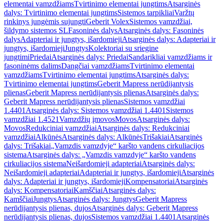
elementai vamzdžiams
Tvirtinimo elementai jungtims
Atsarginės
dalys: Tvirtinimo elementai jungtims
Sistemos tarpikliai
Varžtų
rinkinys jungėmis sujungti
Geberit Volex
Sistemos vamzdžiai,
šildymo sistemos SL
Fasoninės dalys
Atsarginės dalys: Fasoninės
dalys
Adapteriai ir jungtys, išardomieji
Atsarginės dalys: Adapteriai ir
jungtys, išardomieji
Jungtys
Kolektoriai su sriegine
jungtimi
Priedai
Atsarginės dalys: Priedai
Sandarikliai vamzdžiams ir
fasoninėms dalims
Dangčiai vamzdžiams
Tvirtinimo elementai
vamzdžiams
Tvirtinimo elementai jungtims
Atsarginės dalys:
Tvirtinimo elementai jungtims
Geberit Mapress nerūdijantysis
plienas
Geberit Mapress nerūdijantysis plienas
Atsarginės dalys:
Geberit Mapress nerūdijantysis plienas
Sistemos vamzdžiai
1.4401
Atsarginės dalys: Sistemos vamzdžiai 1.4401
Sistemos
vamzdžiai 1.4521
Vamzdžių įmovos
Movos
Atsarginės dalys:
Movos
Redukciniai vamzdžiai
Atsarginės dalys: Redukciniai
vamzdžiai
Alkūnės
Atsarginės dalys: Alkūnės
Trišakiai
Atsarginės
dalys: Trišakiai
„Vamzdis vamzdyje“ karšto vandens cirkuliacijos
sistema
Atsarginės dalys: „Vamzdis vamzdyje“ karšto vandens
cirkuliacijos sistema
Neišardomieji adapteriai
Atsarginės dalys:
Neišardomieji adapteriai
Adapteriai ir jungtys, išardomieji
Atsarginės
dalys: Adapteriai ir jungtys, išardomieji
Kompensatoriai
Atsarginės
dalys: Kompensatoriai
Kamščiai
Atsarginės dalys:
Kamščiai
Jungtys
Atsarginės dalys: Jungtys
Geberit Mapress
nerūdijantysis plienas, dujos
Atsarginės dalys: Geberit Mapress
nerūdijantysis plienas, dujos
Sistemos vamzdžiai 1.4401
Atsarginės