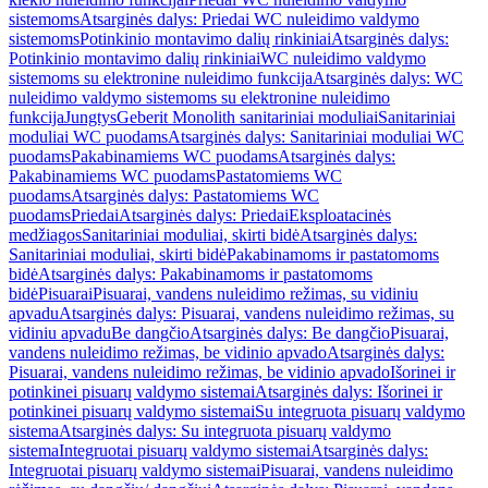
sistemoms
Atsarginės dalys: Priedai WC nuleidimo valdymo
sistemoms
Potinkinio montavimo dalių rinkiniai
Atsarginės dalys:
Potinkinio montavimo dalių rinkiniai
WC nuleidimo valdymo
sistemoms su elektronine nuleidimo funkcija
Atsarginės dalys: WC
nuleidimo valdymo sistemoms su elektronine nuleidimo
funkcija
Jungtys
Geberit Monolith sanitariniai moduliai
Sanitariniai
moduliai WC puodams
Atsarginės dalys: Sanitariniai moduliai WC
puodams
Pakabinamiems WC puodams
Atsarginės dalys:
Pakabinamiems WC puodams
Pastatomiems WC
puodams
Atsarginės dalys: Pastatomiems WC
puodams
Priedai
Atsarginės dalys: Priedai
Eksploatacinės
medžiagos
Sanitariniai moduliai, skirti bidė
Atsarginės dalys:
Sanitariniai moduliai, skirti bidė
Pakabinamoms ir pastatomoms
bidė
Atsarginės dalys: Pakabinamoms ir pastatomoms
bidė
Pisuarai
Pisuarai, vandens nuleidimo režimas, su vidiniu
apvadu
Atsarginės dalys: Pisuarai, vandens nuleidimo režimas, su
vidiniu apvadu
Be dangčio
Atsarginės dalys: Be dangčio
Pisuarai,
vandens nuleidimo režimas, be vidinio apvado
Atsarginės dalys:
Pisuarai, vandens nuleidimo režimas, be vidinio apvado
Išorinei ir
potinkinei pisuarų valdymo sistemai
Atsarginės dalys: Išorinei ir
potinkinei pisuarų valdymo sistemai
Su integruota pisuarų valdymo
sistema
Atsarginės dalys: Su integruota pisuarų valdymo
sistema
Integruotai pisuarų valdymo sistemai
Atsarginės dalys:
Integruotai pisuarų valdymo sistemai
Pisuarai, vandens nuleidimo