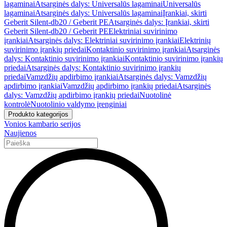
lagaminai
Atsarginės dalys: Universalūs lagaminai
Universalūs
lagaminai
Atsarginės dalys: Universalūs lagaminai
Įrankiai, skirti
Geberit Silent-db20 / Geberit PE
Atsarginės dalys: Įrankiai, skirti
Geberit Silent-db20 / Geberit PE
Elektriniai suvirinimo
įrankiai
Atsarginės dalys: Elektriniai suvirinimo įrankiai
Elektrinių
suvirinimo įrankių priedai
Kontaktinio suvirinimo įrankiai
Atsarginės
dalys: Kontaktinio suvirinimo įrankiai
Kontaktinio suvirinimo įrankių
priedai
Atsarginės dalys: Kontaktinio suvirinimo įrankių
priedai
Vamzdžių apdirbimo įrankiai
Atsarginės dalys: Vamzdžių
apdirbimo įrankiai
Vamzdžių apdirbimo įrankių priedai
Atsarginės
dalys: Vamzdžių apdirbimo įrankių priedai
Nuotolinė
kontrolė
Nuotolinio valdymo įrenginiai
Produkto kategorijos
Vonios kambario serijos
Naujienos