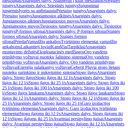
medžiagas
Atsarginės dalys: Adapteriai į kitas medžiagas
Srieginės
jungtys
Atsarginės dalys: Srieginės jungtys
Sujungimai
jungėmis
Įvorės su antbriauniu
Prietaisų jungtys
Atsarginės dalys:
Prietaisų jungtys
Jungiamosios alkūnės
Atsarginės dalys:
Jungiamosios alkūnės
Jungiamosios movos
Atsarginės dalys:
Jungiamosios movos
Tiesiosios jungtys
Atsarginės dalys: Tiesiosios
jungtys
P-formos sifonai
Atsarginės dalys: P-formos sifonai
Sraigės
formos sifonai
Atsarginės dalys: Sraigės formos
sifonai
Priedai
Vamzdžių apkabos
Tvirtinimo elementai vamzdžių
apkaboms
Laikantieji loviai
Kamščiai
Tarpikliai
Apsauginės
montavimo dėžutės
Eksploatacinės medžiagos
Oro vandens
pripildymo vožtuvai nuotekų šalinimo sistemai
Oro vandens
pripildymo vožtuvai
Atsarginės dalys: Oro vandens pripildymo
vožtuvai
Energiją sulaikantys vožtuvai
Geberit Pluvia stogo lietaus
nuotekų surinkimo ir nukreipimo sistema
Stogo įlajos
Atsarginės
dalys: Stogo įlajos
Stogo įlajos iki 12 l/s
Atsarginės dalys: Stogo
įlajos iki 12 l/s
Stogo įlajos iki 25 l/s
Atsarginės dalys: Stogo įlajos iki
25 l/s
Stogo įlajos iki 100 l/s
Atsarginės dalys: Stogo įlajos iki 100
l/s
Stogo įlajos latakams
Atsarginės dalys: Stogo įlajos latakams
Stogo
įlajos iki 12 l/s
Atsarginės dalys: Stogo įlajos iki 12 l/s
Stogo įlajos iki
25 l/s
Atsarginės dalys: Stogo įlajos iki 25 l/s
Garo izoliacijos
tvirtinimo elementai
Atsarginės dalys: Garo izoliacijos tvirtinimo
elementai
Stogo įlajoms iki 12 l/s
Atsarginės dalys: Stogo įlajoms iki
12 l/s
Stogo įlajoms iki 25 l/s
Avariniai persipylimo įtaisai
Atsarginės
dalys: Avariniai persipylimo įtaisai
Stogo įlajoms iki 12 l/s
Atsarginės