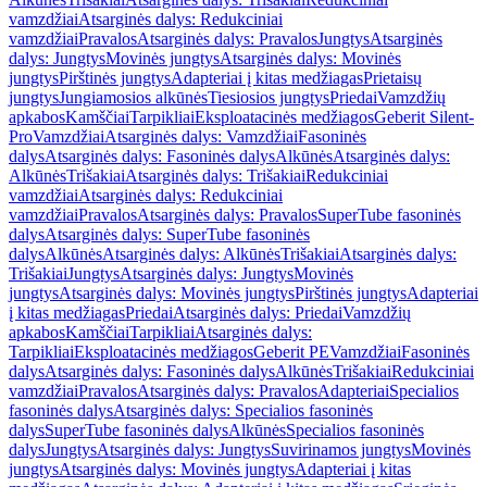
vamzdžiai
Atsarginės dalys: Redukciniai
vamzdžiai
Pravalos
Atsarginės dalys: Pravalos
Jungtys
Atsarginės
dalys: Jungtys
Movinės jungtys
Atsarginės dalys: Movinės
jungtys
Pirštinės jungtys
Adapteriai į kitas medžiagas
Prietaisų
jungtys
Jungiamosios alkūnės
Tiesiosios jungtys
Priedai
Vamzdžių
apkabos
Kamščiai
Tarpikliai
Eksploatacinės medžiagos
Geberit Silent-
Pro
Vamzdžiai
Atsarginės dalys: Vamzdžiai
Fasoninės
dalys
Atsarginės dalys: Fasoninės dalys
Alkūnės
Atsarginės dalys:
Alkūnės
Trišakiai
Atsarginės dalys: Trišakiai
Redukciniai
vamzdžiai
Atsarginės dalys: Redukciniai
vamzdžiai
Pravalos
Atsarginės dalys: Pravalos
SuperTube fasoninės
dalys
Atsarginės dalys: SuperTube fasoninės
dalys
Alkūnės
Atsarginės dalys: Alkūnės
Trišakiai
Atsarginės dalys:
Trišakiai
Jungtys
Atsarginės dalys: Jungtys
Movinės
jungtys
Atsarginės dalys: Movinės jungtys
Pirštinės jungtys
Adapteriai
į kitas medžiagas
Priedai
Atsarginės dalys: Priedai
Vamzdžių
apkabos
Kamščiai
Tarpikliai
Atsarginės dalys:
Tarpikliai
Eksploatacinės medžiagos
Geberit PE
Vamzdžiai
Fasoninės
dalys
Atsarginės dalys: Fasoninės dalys
Alkūnės
Trišakiai
Redukciniai
vamzdžiai
Pravalos
Atsarginės dalys: Pravalos
Adapteriai
Specialios
fasoninės dalys
Atsarginės dalys: Specialios fasoninės
dalys
SuperTube fasoninės dalys
Alkūnės
Specialios fasoninės
dalys
Jungtys
Atsarginės dalys: Jungtys
Suvirinamos jungtys
Movinės
jungtys
Atsarginės dalys: Movinės jungtys
Adapteriai į kitas