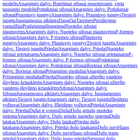
modelis
Atsarginės dalys: Buteliniai sifonai praustuvams, vietą
taupantis modelis
Potinkiniai sifonai
Atsarginės dalys: Potinkiniai
sifonai
Praustuvo jungtys
Atsarginės dalys: Praustuvo jungtys
Tiesioji
jungtis
Jungiamosios alkūnės
Dangčiai
Tarpinės
Persiliejimo
vamzdžiai
Prailginimai
Įjungimai
Nuotekų sifonai
plautuvėms
Atsarginės dalys: Nuotekų sifonai plautuvėms
P-formos
sifonai
Atsarginės dalys: P-formos sifonai
Plautuvės
jungtys
Atsarginės dalys: Plautuvės jungtys
Tiesioji jungtis
Atsarginės
dalys: Tiesioji jungtis
Priedai
Atsarginės dalys: Priedai
Nuotekų
sifonai prietaisams
Atsarginės dalys: Nuotekų sifonai prietaisams
P-
formos sifonai
Atsarginės dalys: P-formos sifonai
Potinkiniai
sifonai
Atsarginės dalys: Potinkiniai sifonai
Išoriniai sifonai
Atsarginės
dalys: Išoriniai sifonai
Prijungimo moduliai
Atsarginės dalys:
Prijungimo moduliai
Priedai
Nuotekų sifonai užteršto vandens
išpylimo kriauklėms
Atsarginės dalys: Nuotekų sifonai užteršto
vandens išpylimo kriauklėms
Sifonai
Atsarginės dalys:
Sifonai
Jungiamosios alkūnės
Atsarginės dalys: Jungiamosios
alkūnės
Tiesioji jungtis
Atsarginės dalys: Tiesioji jungtis
Išleidimo
vožtuvai
Atsarginės dalys: Išleidimo vožtuvai
Priedai
Atsarginės
dalys: Priedai
Dušai ir vonios
Dušai
Dušo grindų nuotekų
sistema
Atsarginės dalys: Dušo grindų nuotekų sistema
Dušo
latakai
Atsarginės dalys: Dušo latakai
Priedai dušo
latakams
Atsarginės dalys: Priedai dušo latakams
Dušo paviršiaus
sifonai
Atsarginės dalys: Dušo paviršiaus sifonai
Dušo trapų
priedai
Atsarginės dalys: Dušo trapų priedai
Sieniniai dušo