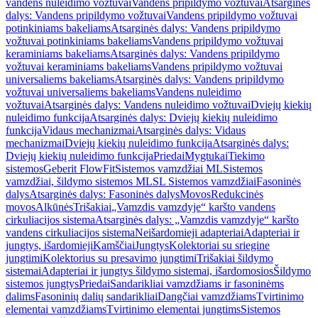
vandens nuleidimo vožtuvai
Vandens pripildymo vožtuvai
Atsarginės
dalys: Vandens pripildymo vožtuvai
Vandens pripildymo vožtuvai
potinkiniams bakeliams
Atsarginės dalys: Vandens pripildymo
vožtuvai potinkiniams bakeliams
Vandens pripildymo vožtuvai
keraminiams bakeliams
Atsarginės dalys: Vandens pripildymo
vožtuvai keraminiams bakeliams
Vandens pripildymo vožtuvai
universaliems bakeliams
Atsarginės dalys: Vandens pripildymo
vožtuvai universaliems bakeliams
Vandens nuleidimo
vožtuvai
Atsarginės dalys: Vandens nuleidimo vožtuvai
Dviejų kiekių
nuleidimo funkcija
Atsarginės dalys: Dviejų kiekių nuleidimo
funkcija
Vidaus mechanizmai
Atsarginės dalys: Vidaus
mechanizmai
Dviejų kiekių nuleidimo funkcija
Atsarginės dalys:
Dviejų kiekių nuleidimo funkcija
Priedai
Mygtukai
Tiekimo
sistemos
Geberit FlowFit
Sistemos vamzdžiai ML
Sistemos
vamzdžiai, šildymo sistemos ML
SL Sistemos vamzdžiai
Fasoninės
dalys
Atsarginės dalys: Fasoninės dalys
Movos
Redukcinės
movos
Alkūnės
Trišakiai
„Vamzdis vamzdyje“ karšto vandens
cirkuliacijos sistema
Atsarginės dalys: „Vamzdis vamzdyje“ karšto
vandens cirkuliacijos sistema
Neišardomieji adapteriai
Adapteriai ir
jungtys, išardomieji
Kamščiai
Jungtys
Kolektoriai su sriegine
jungtimi
Kolektorius su presavimo jungtimi
Trišakiai šildymo
sistemai
Adapteriai ir jungtys šildymo sistemai, išardomosios
Šildymo
sistemos jungtys
Priedai
Sandarikliai vamzdžiams ir fasoninėms
dalims
Fasoninių dalių sandarikliai
Dangčiai vamzdžiams
Tvirtinimo
elementai vamzdžiams
Tvirtinimo elementai jungtims
Sistemos