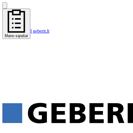
Į geberit.lt
Mano sąrašai