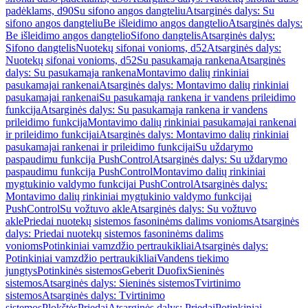
padėklams, d90
Su sifono angos dangteliu
Atsarginės dalys: Su
sifono angos dangteliu
Be išleidimo angos dangtelio
Atsarginės dalys:
Be išleidimo angos dangtelio
Sifono dangtelis
Atsarginės dalys:
Sifono dangtelis
Nuotekų sifonai vonioms, d52
Atsarginės dalys:
Nuotekų sifonai vonioms, d52
Su pasukamąja rankena
Atsarginės
dalys: Su pasukamąja rankena
Montavimo dalių rinkiniai
pasukamajai rankenai
Atsarginės dalys: Montavimo dalių rinkiniai
pasukamajai rankenai
Su pasukamąja rankena ir vandens prileidimo
funkcija
Atsarginės dalys: Su pasukamąja rankena ir vandens
prileidimo funkcija
Montavimo dalių rinkiniai pasukamajai rankenai
ir prileidimo funkcijai
Atsarginės dalys: Montavimo dalių rinkiniai
pasukamajai rankenai ir prileidimo funkcijai
Su uždarymo
paspaudimu funkcija PushControl
Atsarginės dalys: Su uždarymo
paspaudimu funkcija PushControl
Montavimo dalių rinkiniai
mygtukinio valdymo funkcijai PushControl
Atsarginės dalys:
Montavimo dalių rinkiniai mygtukinio valdymo funkcijai
PushControl
Su vožtuvo akle
Atsarginės dalys: Su vožtuvo
akle
Priedai nuotekų sistemos fasoninėms dalims vonioms
Atsarginės
dalys: Priedai nuotekų sistemos fasoninėms dalims
vonioms
Potinkiniai vamzdžio pertraukikliai
Atsarginės dalys:
Potinkiniai vamzdžio pertraukikliai
Vandens tiekimo
jungtys
Potinkinės sistemos
Geberit Duofix
Sieninės
sistemos
Atsarginės dalys: Sieninės sistemos
Tvirtinimo
sistemos
Atsarginės dalys: Tvirtinimo
sistemos
Plokštės
Priedai
Atsarginės dalys: Priedai
Potinkiniai