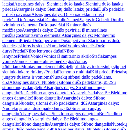
latakai
Atsarginės dalys: Sieniniai dušo latakai
Sieninių dušo latakų
priedai
Atsarginės dalys: Sieninių dušo latakų priedai
Dušo padėklai
ir dušo paviršiai
Atsarginės dalys: Dušo padėklai ir dušo
paviršiai
Dušo paviršiai iš mineralinės medžiagos ir Geberit Duofix
tvirtinimo elementai
Dušo paviršiai iš mineralinės
medžiagos
Atsarginės dalys: Dušo paviršiai iš mineralinės
medžiagos
Montavimo elementai
Atsarginės dalys: Montavimo
elementai
Priedai
Dušo pertvaros
Dušo pertvaros
Stacionarios dušo
sienelės, skirtos beslenksčiam dušui
Vonios sienelės
Dušo
durys
Priedai
Nišos lentynos dušui
Nišos
lentynos
Priedai
Vonios
Vonios iš sanitarinio akrilo
Stačiakampės
vonios
Vonios iš mineralinės medžiagos
Vonios
kūdikiams
Montavimo elementai
Kojelių rinkinys ir skersinių sijų bei
sieninio inkaro rinkinys
Priedai
Remonto rinkiniai
Kiti priedai
Prietaisų
jungtys dušams ir vonioms
Nuotekų sifonai dušo padėklams,
d52
Atsarginės dalys: Nuotekų sifonai dušo padėklams, d52
Su
sifono angos dangteliu
Atsarginės dalys: Su sifono angos
dangteliu
Be išleidimo angos dangtelio
Atsarginės dalys: Be išleidimo
angos dangtelio
Sifono dangtelis
Atsarginės dalys: Sifono
dangtelis
Nuotekų sifonai dušo padėklams, d62
Atsarginės dalys:
Nuotekų sifonai dušo padėklams, d62
Su sifono angos
dangteliu
Atsarginės dalys: Su sifono angos dangteliu
Be išleidimo
angos dangtelio
Atsarginės dalys: Be išleidimo angos
dangtelio
Sifono dangtelis
Atsarginės dalys: Sifono dangtelis
Nuotekų
sifonai dušo padėklams, d90
Atsarginės dalys: Nuotekų sifonai dušo