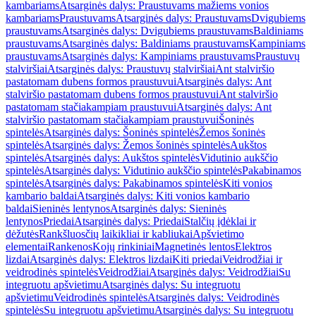
kambariams
Atsarginės dalys: Praustuvams mažiems vonios
kambariams
Praustuvams
Atsarginės dalys: Praustuvams
Dvigubiems
praustuvams
Atsarginės dalys: Dvigubiems praustuvams
Baldiniams
praustuvams
Atsarginės dalys: Baldiniams praustuvams
Kampiniams
praustuvams
Atsarginės dalys: Kampiniams praustuvams
Praustuvų
stalviršiai
Atsarginės dalys: Praustuvų stalviršiai
Ant stalviršio
pastatomam dubens formos praustuvui
Atsarginės dalys: Ant
stalviršio pastatomam dubens formos praustuvui
Ant stalviršio
pastatomam stačiakampiam praustuvui
Atsarginės dalys: Ant
stalviršio pastatomam stačiakampiam praustuvui
Šoninės
spintelės
Atsarginės dalys: Šoninės spintelės
Žemos šoninės
spintelės
Atsarginės dalys: Žemos šoninės spintelės
Aukštos
spintelės
Atsarginės dalys: Aukštos spintelės
Vidutinio aukščio
spintelės
Atsarginės dalys: Vidutinio aukščio spintelės
Pakabinamos
spintelės
Atsarginės dalys: Pakabinamos spintelės
Kiti vonios
kambario baldai
Atsarginės dalys: Kiti vonios kambario
baldai
Sieninės lentynos
Atsarginės dalys: Sieninės
lentynos
Priedai
Atsarginės dalys: Priedai
Stalčių įdėklai ir
dėžutės
Rankšluosčių laikikliai ir kabliukai
Apšvietimo
elementai
Rankenos
Kojų rinkiniai
Magnetinės lentos
Elektros
lizdai
Atsarginės dalys: Elektros lizdai
Kiti priedai
Veidrodžiai ir
veidrodinės spintelės
Veidrodžiai
Atsarginės dalys: Veidrodžiai
Su
integruotu apšvietimu
Atsarginės dalys: Su integruotu
apšvietimu
Veidrodinės spintelės
Atsarginės dalys: Veidrodinės
spintelės
Su integruotu apšvietimu
Atsarginės dalys: Su integruotu