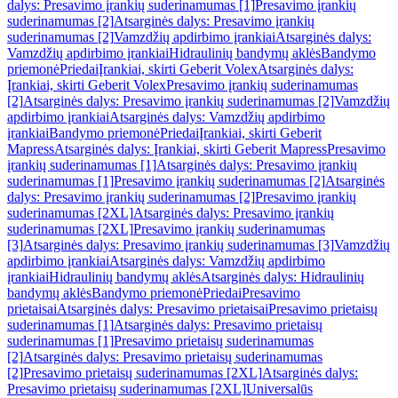
dalys: Presavimo įrankių suderinamumas [1]
Presavimo įrankių
suderinamumas [2]
Atsarginės dalys: Presavimo įrankių
suderinamumas [2]
Vamzdžių apdirbimo įrankiai
Atsarginės dalys:
Vamzdžių apdirbimo įrankiai
Hidraulinių bandymų aklės
Bandymo
priemonė
Priedai
Įrankiai, skirti Geberit Volex
Atsarginės dalys:
Įrankiai, skirti Geberit Volex
Presavimo įrankių suderinamumas
[2]
Atsarginės dalys: Presavimo įrankių suderinamumas [2]
Vamzdžių
apdirbimo įrankiai
Atsarginės dalys: Vamzdžių apdirbimo
įrankiai
Bandymo priemonė
Priedai
Įrankiai, skirti Geberit
Mapress
Atsarginės dalys: Įrankiai, skirti Geberit Mapress
Presavimo
įrankių suderinamumas [1]
Atsarginės dalys: Presavimo įrankių
suderinamumas [1]
Presavimo įrankių suderinamumas [2]
Atsarginės
dalys: Presavimo įrankių suderinamumas [2]
Presavimo įrankių
suderinamumas [2XL]
Atsarginės dalys: Presavimo įrankių
suderinamumas [2XL]
Presavimo įrankių suderinamumas
[3]
Atsarginės dalys: Presavimo įrankių suderinamumas [3]
Vamzdžių
apdirbimo įrankiai
Atsarginės dalys: Vamzdžių apdirbimo
įrankiai
Hidraulinių bandymų aklės
Atsarginės dalys: Hidraulinių
bandymų aklės
Bandymo priemonė
Priedai
Presavimo
prietaisai
Atsarginės dalys: Presavimo prietaisai
Presavimo prietaisų
suderinamumas [1]
Atsarginės dalys: Presavimo prietaisų
suderinamumas [1]
Presavimo prietaisų suderinamumas
[2]
Atsarginės dalys: Presavimo prietaisų suderinamumas
[2]
Presavimo prietaisų suderinamumas [2XL]
Atsarginės dalys:
Presavimo prietaisų suderinamumas [2XL]
Universalūs