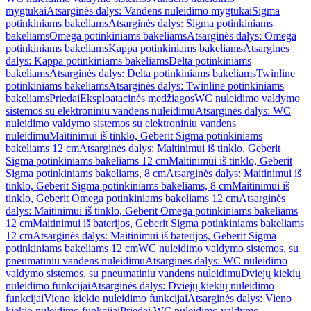
mygtukai
Atsarginės dalys: Vandens nuleidimo mygtukai
Sigma
potinkiniams bakeliams
Atsarginės dalys: Sigma potinkiniams
bakeliams
Omega potinkiniams bakeliams
Atsarginės dalys: Omega
potinkiniams bakeliams
Kappa potinkiniams bakeliams
Atsarginės
dalys: Kappa potinkiniams bakeliams
Delta potinkiniams
bakeliams
Atsarginės dalys: Delta potinkiniams bakeliams
Twinline
potinkiniams bakeliams
Atsarginės dalys: Twinline potinkiniams
bakeliams
Priedai
Eksploatacinės medžiagos
WC nuleidimo valdymo
sistemos su elektroniniu vandens nuleidimu
Atsarginės dalys: WC
nuleidimo valdymo sistemos su elektroniniu vandens
nuleidimu
Maitinimui iš tinklo, Geberit Sigma potinkiniams
bakeliams 12 cm
Atsarginės dalys: Maitinimui iš tinklo, Geberit
Sigma potinkiniams bakeliams 12 cm
Maitinimui iš tinklo, Geberit
Sigma potinkiniams bakeliams, 8 cm
Atsarginės dalys: Maitinimui iš
tinklo, Geberit Sigma potinkiniams bakeliams, 8 cm
Maitinimui iš
tinklo, Geberit Omega potinkiniams bakeliams 12 cm
Atsarginės
dalys: Maitinimui iš tinklo, Geberit Omega potinkiniams bakeliams
12 cm
Maitinimui iš baterijos, Geberit Sigma potinkiniams bakeliams
12 cm
Atsarginės dalys: Maitinimui iš baterijos, Geberit Sigma
potinkiniams bakeliams 12 cm
WC nuleidimo valdymo sistemos, su
pneumatiniu vandens nuleidimu
Atsarginės dalys: WC nuleidimo
valdymo sistemos, su pneumatiniu vandens nuleidimu
Dviejų kiekių
nuleidimo funkcijai
Atsarginės dalys: Dviejų kiekių nuleidimo
funkcijai
Vieno kiekio nuleidimo funkcijai
Atsarginės dalys: Vieno
kiekio nuleidimo funkcijai
Priedai WC nuleidimo valdymo