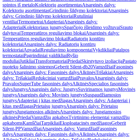
spintos iš metalo
Kolektorių asortimentas
Atsarginės dalys:
Kolektorių asortimentas
Grindinio šildymo kolektoriai
Atsarginės
dalys: Grindinio šildymo kolektoriai
Rutuliniai
ventiliai
Termometrai
Adapteriai
Atsarginės dalys:
Adapteriai
Kolektoriaus jungtys
Sparčiojo išleidimo vožtuvai
Srauto
dalytuvai
Temperatūros reguliavimo blokai
Atsarginės dalys:
Temperatūros reguliavimo blokai
Radiatorių kontūrų
kolektoriai
Atsarginės dalys: Radiatorių kontūrų
kolektoriai
Apvadai
Reguliavimo komponentai
Vykdikliai
Patalpos
termostatai
Pagrindiniai valdikliai
Ryšio
moduliai
Jutikliai
Transformatoriai
Priedai
Skirstytuvo izoliacija
Pastato
nuotekų šalinimo sistemos
Geberit Silent-db20
Vamzdžiai
Fasoninės
dalys
Atsarginės dalys: Fasoninės dalys
Alkūnės
Trišakiai
Atsarginės
dalys: Trišakiai
Redukciniai vamzdžiai
Pravalos
Atsarginės dalys:
Pravalos
SuperTube fasoninės dalys
Alkūnės
Specialios fasoninės
dalys
Jungtys
Atsarginės dalys: Jungtys
Suvirinamos jungtys
Movinės
jungtys
Atsarginės dalys: Movinės jungtys
Suspaudžiamosios
jungtys
Adapteriai į kitas medžiagas
Atsarginės dalys: Adapteriai į
kitas medžiagas
Prietaisų jungtys
Atsarginės dalys: Prietaisų
jungtys
Jungiamosios alkūnės
Atsarginės dalys: Jungiamosios
alkūnės
Priedai
Vamzdžių apkabos
Tvirtinimo elementai vamzdžių
apkaboms
Kamščiai
Tarpikliai
Eksploatacinės medžiagos
Geberit
Silent-PP
Vamzdžiai
Atsarginės dalys: Vamzdžiai
Fasoninės
dalys
Atsarginės dalys: Fasoninės dalys
Alkūnės
Atsarginės dalys:
Alkūnės
Trišakiai
Atsarginės dalys: Trišakiai
Redukciniai