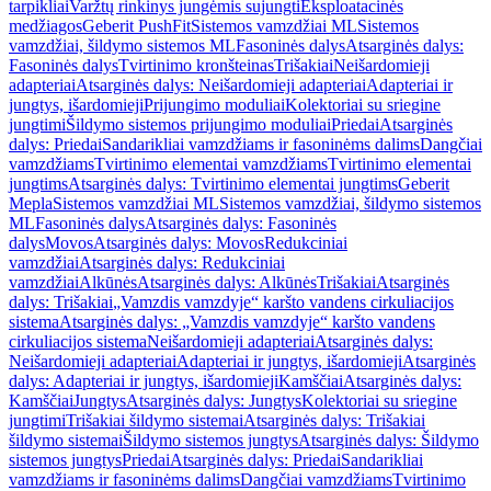
tarpikliai
Varžtų rinkinys jungėmis sujungti
Eksploatacinės
medžiagos
Geberit PushFit
Sistemos vamzdžiai ML
Sistemos
vamzdžiai, šildymo sistemos ML
Fasoninės dalys
Atsarginės dalys:
Fasoninės dalys
Tvirtinimo kronšteinas
Trišakiai
Neišardomieji
adapteriai
Atsarginės dalys: Neišardomieji adapteriai
Adapteriai ir
jungtys, išardomieji
Prijungimo moduliai
Kolektoriai su sriegine
jungtimi
Šildymo sistemos prijungimo moduliai
Priedai
Atsarginės
dalys: Priedai
Sandarikliai vamzdžiams ir fasoninėms dalims
Dangčiai
vamzdžiams
Tvirtinimo elementai vamzdžiams
Tvirtinimo elementai
jungtims
Atsarginės dalys: Tvirtinimo elementai jungtims
Geberit
Mepla
Sistemos vamzdžiai ML
Sistemos vamzdžiai, šildymo sistemos
ML
Fasoninės dalys
Atsarginės dalys: Fasoninės
dalys
Movos
Atsarginės dalys: Movos
Redukciniai
vamzdžiai
Atsarginės dalys: Redukciniai
vamzdžiai
Alkūnės
Atsarginės dalys: Alkūnės
Trišakiai
Atsarginės
dalys: Trišakiai
„Vamzdis vamzdyje“ karšto vandens cirkuliacijos
sistema
Atsarginės dalys: „Vamzdis vamzdyje“ karšto vandens
cirkuliacijos sistema
Neišardomieji adapteriai
Atsarginės dalys:
Neišardomieji adapteriai
Adapteriai ir jungtys, išardomieji
Atsarginės
dalys: Adapteriai ir jungtys, išardomieji
Kamščiai
Atsarginės dalys:
Kamščiai
Jungtys
Atsarginės dalys: Jungtys
Kolektoriai su sriegine
jungtimi
Trišakiai šildymo sistemai
Atsarginės dalys: Trišakiai
šildymo sistemai
Šildymo sistemos jungtys
Atsarginės dalys: Šildymo
sistemos jungtys
Priedai
Atsarginės dalys: Priedai
Sandarikliai
vamzdžiams ir fasoninėms dalims
Dangčiai vamzdžiams
Tvirtinimo