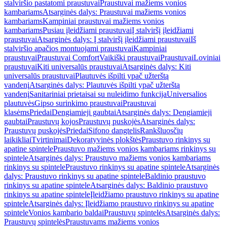
stalviršio pastatomi praustuvai
Praustuvai mažiems vonios
kambariams
Atsarginės dalys: Praustuvai mažiems vonios
kambariams
Kampiniai praustuvai mažiems vonios
kambariams
Pusiau įleidžiami praustuvai
Į stalviršį įleidžiami
praustuvai
Atsarginės dalys: Į stalviršį įleidžiami praustuvai
Iš
stalviršio apačios montuojami praustuvai
Kampiniai
praustuvai
Praustuvai Comfort
Vaikiški praustuvai
Praustuvai
Loviniai
praustuvai
Kiti universalūs praustuvai
Atsarginės dalys: Kiti
universalūs praustuvai
Plautuvės išpilti ypač užterštą
vandenį
Atsarginės dalys: Plautuvės išpilti ypač užterštą
vandenį
Sanitariniai prietaisai su nuleidimo funkcija
Universalios
plautuvės
Gipso surinkimo praustuvai
Praustuvai
klasėms
Priedai
Dengiamieji gaubtai
Atsarginės dalys: Dengiamieji
gaubtai
Praustuvų kojos
Praustuvų puskojės
Atsarginės dalys:
Praustuvų puskojės
Priedai
Sifono dangtelis
Rankšluosčių
laikikliai
Tvirtinimai
Dekoratyvinės plokštės
Praustuvo rinkinys su
apatine spintele
Praustuvo mažiems vonios kambariams rinkinys su
spintele
Atsarginės dalys: Praustuvo mažiems vonios kambariams
rinkinys su spintele
Praustuvo rinkinys su apatine spintele
Atsarginės
dalys: Praustuvo rinkinys su apatine spintele
Baldinio praustuvo
rinkinys su apatine spintele
Atsarginės dalys: Baldinio praustuvo
rinkinys su apatine spintele
Įleidžiamo praustuvo rinkinys su apatine
spintele
Atsarginės dalys: Įleidžiamo praustuvo rinkinys su apatine
spintele
Vonios kambario baldai
Praustuvų spintelės
Atsarginės dalys:
Praustuvų spintelės
Praustuvams mažiems vonios