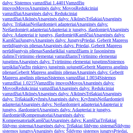
dalys: Sistemos vamzdžiai 1.4401
Vamzdžių
įmovos
Movos
Atsarginės dalys: Movos
Redukciniai
vamzdžiai
Atsarginės dalys: Redukciniai
vamzdžiai
Alkūnės
Atsarginės dalys: Alkūnės
Trišakiai
Atsarginės
dalys: Trišakiai
Neišardomieji adapteriai
Atsarginės dalys:
Neišardomieji adapteriai
Adapteriai ir jungtys, išardomieji
Atsarginės
dalys: Adapteriai ir jungtys, išardomieji
Kamščiai
Atsarginės dalys:
Kamščiai
Jungtys
Atsarginės dalys: Jungtys
Priedai, Geberit Mapress
nerūdijantysis plienas
Atsarginės dalys: Priedai, Geberit Mapress
nerūdijantysis plienas
Sandarikliai vamzdžiams ir fasoninėms
dalims
Tvirtinimo elementai vamzdžiams
Tvirtinimo elementai
jungtims
Atsarginės dalys: Tvirtinimo elementai jungtims
Sistemos
tarpikliai
Varžtų rinkinys jungėmis sujungti
Geberit Mapress anglinis
plienas
Geberit Mapress anglinis plienas
Atsarginės dalys: Geberit
Mapress anglinis plienas
Sistemos vamzdžiai 1.0034
Sistemos
vamzdžiai 1.0215
Vamzdžių įmovos
Movos
Atsarginės dalys:
Movos
Redukciniai vamzdžiai
Atsarginės dalys: Redukciniai
vamzdžiai
Alkūnės
Atsarginės dalys: Alkūnės
Trišakiai
Atsarginės
dalys: Trišakiai
Kryžmės
Atsarginės dalys: Kryžmės
Neišardomieji
adapteriai
Atsarginės dalys: Neišardomieji adapteriai
Adapteriai ir
jungtys, išardomieji
Atsarginės dalys: Adapteriai ir jungtys,
išardomieji
Kompensatoriai
Atsarginės dalys:
Kompensatoriai
Kamščiai
Atsarginės dalys: Kamščiai
Trišakiai
šildymo sistemai
Atsarginės dalys: Trišakiai šildymo sistemai
Šildymo
sistemos jungtys
Atsarginės dalys: Šildymo sistemos jungtys
Priedai,