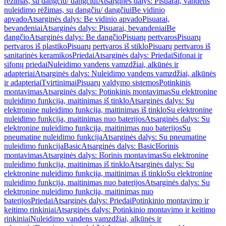
rėžimas, su dangčiu/ dangčiui
Atsarginės dalys: Pisuarai, vandens
nuleidimo rėžimas, su dangčiu/ dangčiui
Be vidinio
apvado
Atsarginės dalys: Be vidinio apvado
Pisuarai,
bevandeniai
Atsarginės dalys: Pisuarai, bevandeniai
Be
dangčio
Atsarginės dalys: Be dangčio
Pisuarų pertvaros
Pisuarų
pertvaros iš plastiko
Pisuarų pertvaros iš stiklo
Pisuarų pertvaros iš
sanitarinės keramikos
Priedai
Atsarginės dalys: Priedai
Sifonai ir
sifonų priedai
Nuleidimo vandens vamzdžiai, alkūnės ir
adapteriai
Atsarginės dalys: Nuleidimo vandens vamzdžiai, alkūnės
ir adapteriai
Tvirtinimai
Pisuarų valdymo sistemos
Potinkinis
montavimas
Atsarginės dalys: Potinkinis montavimas
Su elektronine
nuleidimo funkcija, maitinimas iš tinklo
Atsarginės dalys: Su
elektronine nuleidimo funkcija, maitinimas iš tinklo
Su elektronine
nuleidimo funkcija, maitinimas nuo baterijos
Atsarginės dalys: Su
elektronine nuleidimo funkcija, maitinimas nuo baterijos
Su
pneumatine nuleidimo funkcija
Atsarginės dalys: Su pneumatine
nuleidimo funkcija
Basic
Atsarginės dalys: Basic
Išorinis
montavimas
Atsarginės dalys: Išorinis montavimas
Su elektronine
nuleidimo funkcija, maitinimas iš tinklo
Atsarginės dalys: Su
elektronine nuleidimo funkcija, maitinimas iš tinklo
Su elektronine
nuleidimo funkcija, maitinimas nuo baterijos
Atsarginės dalys: Su
elektronine nuleidimo funkcija, maitinimas nuo
baterijos
Priedai
Atsarginės dalys: Priedai
Potinkinio montavimo ir
keitimo rinkiniai
Atsarginės dalys: Potinkinio montavimo ir keitimo
rinkiniai
Nuleidimo vandens vamzdžiai, alkūnės ir