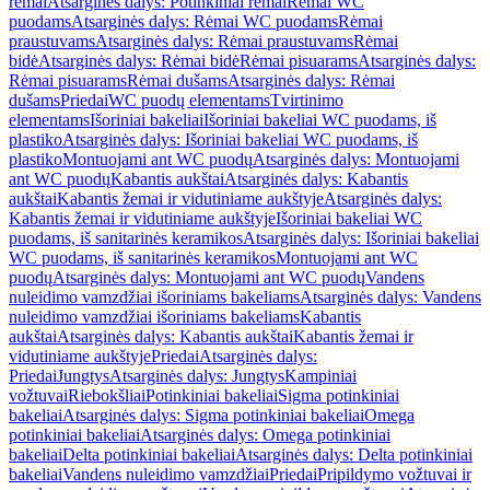
rėmai
Atsarginės dalys: Potinkiniai rėmai
Rėmai WC
puodams
Atsarginės dalys: Rėmai WC puodams
Rėmai
praustuvams
Atsarginės dalys: Rėmai praustuvams
Rėmai
bidė
Atsarginės dalys: Rėmai bidė
Rėmai pisuarams
Atsarginės dalys:
Rėmai pisuarams
Rėmai dušams
Atsarginės dalys: Rėmai
dušams
Priedai
WC puodų elementams
Tvirtinimo
elementams
Išoriniai bakeliai
Išoriniai bakeliai WC puodams, iš
plastiko
Atsarginės dalys: Išoriniai bakeliai WC puodams, iš
plastiko
Montuojami ant WC puodų
Atsarginės dalys: Montuojami
ant WC puodų
Kabantis aukštai
Atsarginės dalys: Kabantis
aukštai
Kabantis žemai ir vidutiniame aukštyje
Atsarginės dalys:
Kabantis žemai ir vidutiniame aukštyje
Išoriniai bakeliai WC
puodams, iš sanitarinės keramikos
Atsarginės dalys: Išoriniai bakeliai
WC puodams, iš sanitarinės keramikos
Montuojami ant WC
puodų
Atsarginės dalys: Montuojami ant WC puodų
Vandens
nuleidimo vamzdžiai išoriniams bakeliams
Atsarginės dalys: Vandens
nuleidimo vamzdžiai išoriniams bakeliams
Kabantis
aukštai
Atsarginės dalys: Kabantis aukštai
Kabantis žemai ir
vidutiniame aukštyje
Priedai
Atsarginės dalys:
Priedai
Jungtys
Atsarginės dalys: Jungtys
Kampiniai
vožtuvai
Riebokšliai
Potinkiniai bakeliai
Sigma potinkiniai
bakeliai
Atsarginės dalys: Sigma potinkiniai bakeliai
Omega
potinkiniai bakeliai
Atsarginės dalys: Omega potinkiniai
bakeliai
Delta potinkiniai bakeliai
Atsarginės dalys: Delta potinkiniai
bakeliai
Vandens nuleidimo vamzdžiai
Priedai
Pripildymo vožtuvai ir