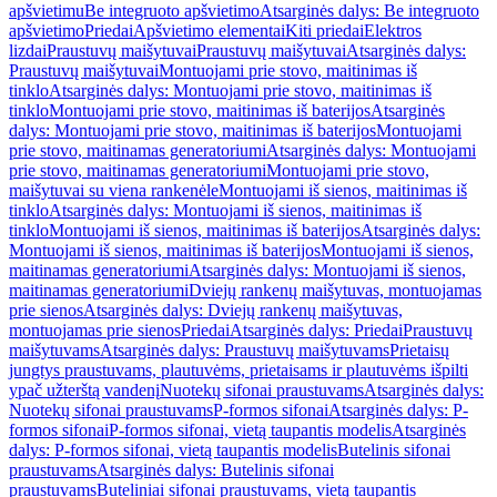
apšvietimu
Be integruoto apšvietimo
Atsarginės dalys: Be integruoto
apšvietimo
Priedai
Apšvietimo elementai
Kiti priedai
Elektros
lizdai
Praustuvų maišytuvai
Praustuvų maišytuvai
Atsarginės dalys:
Praustuvų maišytuvai
Montuojami prie stovo, maitinimas iš
tinklo
Atsarginės dalys: Montuojami prie stovo, maitinimas iš
tinklo
Montuojami prie stovo, maitinimas iš baterijos
Atsarginės
dalys: Montuojami prie stovo, maitinimas iš baterijos
Montuojami
prie stovo, maitinamas generatoriumi
Atsarginės dalys: Montuojami
prie stovo, maitinamas generatoriumi
Montuojami prie stovo,
maišytuvai su viena rankenėle
Montuojami iš sienos, maitinimas iš
tinklo
Atsarginės dalys: Montuojami iš sienos, maitinimas iš
tinklo
Montuojami iš sienos, maitinimas iš baterijos
Atsarginės dalys:
Montuojami iš sienos, maitinimas iš baterijos
Montuojami iš sienos,
maitinamas generatoriumi
Atsarginės dalys: Montuojami iš sienos,
maitinamas generatoriumi
Dviejų rankenų maišytuvas, montuojamas
prie sienos
Atsarginės dalys: Dviejų rankenų maišytuvas,
montuojamas prie sienos
Priedai
Atsarginės dalys: Priedai
Praustuvų
maišytuvams
Atsarginės dalys: Praustuvų maišytuvams
Prietaisų
jungtys praustuvams, plautuvėms, prietaisams ir plautuvėms išpilti
ypač užterštą vandenį
Nuotekų sifonai praustuvams
Atsarginės dalys:
Nuotekų sifonai praustuvams
P-formos sifonai
Atsarginės dalys: P-
formos sifonai
P-formos sifonai, vietą taupantis modelis
Atsarginės
dalys: P-formos sifonai, vietą taupantis modelis
Butelinis sifonai
praustuvams
Atsarginės dalys: Butelinis sifonai
praustuvams
Buteliniai sifonai praustuvams, vietą taupantis