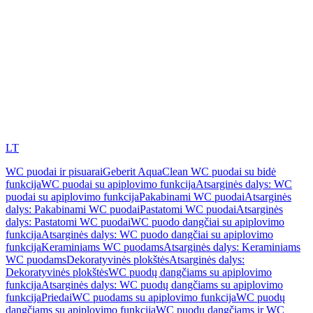
LT
WC puodai ir pisuarai
Geberit AquaClean WC puodai su bidė
funkcija
WC puodai su apiplovimo funkcija
Atsarginės dalys: WC
puodai su apiplovimo funkcija
Pakabinami WC puodai
Atsarginės
dalys: Pakabinami WC puodai
Pastatomi WC puodai
Atsarginės
dalys: Pastatomi WC puodai
WC puodo dangčiai su apiplovimo
funkcija
Atsarginės dalys: WC puodo dangčiai su apiplovimo
funkcija
Keraminiams WC puodams
Atsarginės dalys: Keraminiams
WC puodams
Dekoratyvinės plokštės
Atsarginės dalys:
Dekoratyvinės plokštės
WC puodų dangčiams su apiplovimo
funkcija
Atsarginės dalys: WC puodų dangčiams su apiplovimo
funkcija
Priedai
WC puodams su apiplovimo funkcija
WC puodų
dangčiams su apiplovimo funkcija
WC puodų dangčiams ir WC