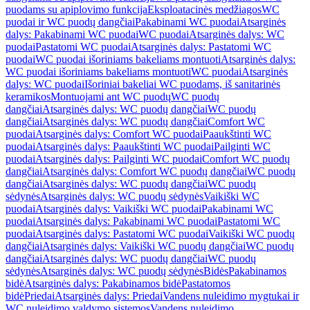
puodams su apiplovimo funkcija
Eksploatacinės medžiagos
WC
puodai ir WC puodų dangčiai
Pakabinami WC puodai
Atsarginės
dalys: Pakabinami WC puodai
WC puodai
Atsarginės dalys: WC
puodai
Pastatomi WC puodai
Atsarginės dalys: Pastatomi WC
puodai
WC puodai išoriniams bakeliams montuoti
Atsarginės dalys:
WC puodai išoriniams bakeliams montuoti
WC puodai
Atsarginės
dalys: WC puodai
Išoriniai bakeliai WC puodams, iš sanitarinės
keramikos
Montuojami ant WC puodų
WC puodų
dangčiai
Atsarginės dalys: WC puodų dangčiai
WC puodų
dangčiai
Atsarginės dalys: WC puodų dangčiai
Comfort WC
puodai
Atsarginės dalys: Comfort WC puodai
Paaukštinti WC
puodai
Atsarginės dalys: Paaukštinti WC puodai
Pailginti WC
puodai
Atsarginės dalys: Pailginti WC puodai
Comfort WC puodų
dangčiai
Atsarginės dalys: Comfort WC puodų dangčiai
WC puodų
dangčiai
Atsarginės dalys: WC puodų dangčiai
WC puodų
sėdynės
Atsarginės dalys: WC puodų sėdynės
Vaikiški WC
puodai
Atsarginės dalys: Vaikiški WC puodai
Pakabinami WC
puodai
Atsarginės dalys: Pakabinami WC puodai
Pastatomi WC
puodai
Atsarginės dalys: Pastatomi WC puodai
Vaikiški WC puodų
dangčiai
Atsarginės dalys: Vaikiški WC puodų dangčiai
WC puodų
dangčiai
Atsarginės dalys: WC puodų dangčiai
WC puodų
sėdynės
Atsarginės dalys: WC puodų sėdynės
Bidės
Pakabinamos
bidė
Atsarginės dalys: Pakabinamos bidė
Pastatomos
bidė
Priedai
Atsarginės dalys: Priedai
Vandens nuleidimo mygtukai ir
WC nuleidimo valdymo sistemos
Vandens nuleidimo