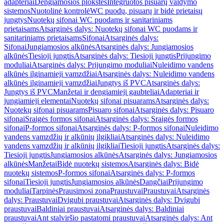
adapteriai
Dengiamosios plokštės
Integruotos pisuarų valdymo
sistemos
Nuotolinė kontrolė
WC puodų, pisuarų ir bidė prietaisų
jungtys
Nuotekų sifonai WC puodams ir sanitariniams
prietaisams
Atsarginės dalys: Nuotekų sifonai WC puodams ir
sanitariniams prietaisams
Sifonai
Atsarginės dalys:
Sifonai
Jungiamosios alkūnės
Atsarginės dalys: Jungiamosios
alkūnės
Tiesioji jungtis
Atsarginės dalys: Tiesioji jungtis
Prijungimo
moduliai
Atsarginės dalys: Prijungimo moduliai
Nuleidimo vandens
alkūnės ilginamieji vamzdžiai
Atsarginės dalys: Nuleidimo vandens
alkūnės ilginamieji vamzdžiai
Jungtys iš PVC
Atsarginės dalys:
Jungtys iš PVC
Manžetai ir dengiamieji gaubteliai
Adapteriai ir
jungiamieji elementai
Nuotekų sifonai pisuarams
Atsarginės dalys:
Nuotekų sifonai pisuarams
Pisuaro sifonai
Atsarginės dalys: Pisuaro
sifonai
Sraigės formos sifonai
Atsarginės dalys: Sraigės formos
sifonai
P-formos sifonai
Atsarginės dalys: P-formos sifonai
Nuleidimo
vandens vamzdžių ir alkūnių ilgikliai
Atsarginės dalys: Nuleidimo
vandens vamzdžių ir alkūnių ilgikliai
Tiesioji jungtis
Atsarginės dalys:
Tiesioji jungtis
Jungiamosios alkūnės
Atsarginės dalys: Jungiamosios
alkūnės
Manžetai
Bidė nuotekų sistemos
Atsarginės dalys: Bidė
nuotekų sistemos
P-formos sifonai
Atsarginės dalys: P-formos
sifonai
Tiesioji jungtis
Jungiamosios alkūnės
Dangčiai
Prijungimo
moduliai
Tarpinės
Prausimosi zona
Praustuvai
Praustuvai
Atsarginės
dalys: Praustuvai
Dvigubi praustuvai
Atsarginės dalys: Dvigubi
praustuvai
Baldiniai praustuvai
Atsarginės dalys: Baldiniai
praustuvai
Ant stalviršio pastatomi praustuvai
Atsarginės dalys: Ant