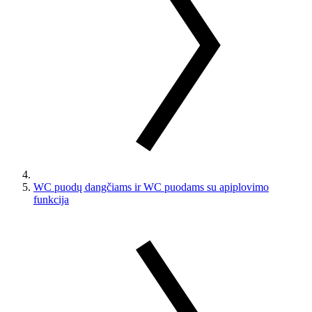
WC puodų dangčiams ir WC puodams su apiplovimo
funkcija