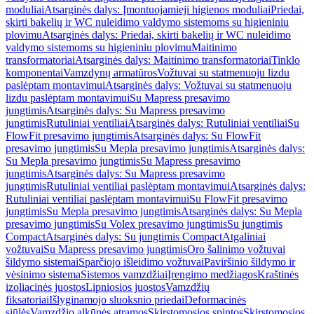
moduliai
Atsarginės dalys: Įmontuojamieji higienos moduliai
Priedai,
skirti bakelių ir WC nuleidimo valdymo sistemoms su higieniniu
plovimu
Atsarginės dalys: Priedai, skirti bakelių ir WC nuleidimo
valdymo sistemoms su higieniniu plovimu
Maitinimo
transformatoriai
Atsarginės dalys: Maitinimo transformatoriai
Tinklo
komponentai
Vamzdynų armatūros
Vožtuvai su statmenuoju lizdu
paslėptam montavimui
Atsarginės dalys: Vožtuvai su statmenuoju
lizdu paslėptam montavimui
Su Mapress presavimo
jungtimis
Atsarginės dalys: Su Mapress presavimo
jungtimis
Rutuliniai ventiliai
Atsarginės dalys: Rutuliniai ventiliai
Su
FlowFit presavimo jungtimis
Atsarginės dalys: Su FlowFit
presavimo jungtimis
Su Mepla presavimo jungtimis
Atsarginės dalys:
Su Mepla presavimo jungtimis
Su Mapress presavimo
jungtimis
Atsarginės dalys: Su Mapress presavimo
jungtimis
Rutuliniai ventiliai paslėptam montavimui
Atsarginės dalys:
Rutuliniai ventiliai paslėptam montavimui
Su FlowFit presavimo
jungtimis
Su Mepla presavimo jungtimis
Atsarginės dalys: Su Mepla
presavimo jungtimis
Su Volex presavimo jungtimis
Su jungtimis
Compact
Atsarginės dalys: Su jungtimis Compact
Atgaliniai
vožtuvai
Su Mapress presavimo jungtimis
Oro šalinimo vožtuvai
šildymo sistemai
Sparčiojo išleidimo vožtuvai
Paviršinio šildymo ir
vėsinimo sistema
Sistemos vamzdžiai
Įrengimo medžiagos
Kraštinės
izoliacinės juostos
Lipniosios juostos
Vamzdžių
fiksatoriai
Išlyginamojo sluoksnio priedai
Deformacinės
siūlės
Vamzdžio alkūnės atramos
Skirstomosios spintos
Skirstomosios