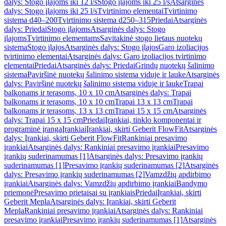
dalys: Stogo įlajoms iki 12 l/s
Stogo įlajoms iki 25 l/s
Atsarginės
dalys: Stogo įlajoms iki 25 l/s
Tvirtinimo elementai
Tvirtinimo
sistema d40–200
Tvirtinimo sistema d250–315
Priedai
Atsarginės
dalys: Priedai
Stogo įlajoms
Atsarginės dalys: Stogo
įlajoms
Tvirtinimo elementams
Savitakinė stogo lietaus nuotekų
sistema
Stogo įlajos
Atsarginės dalys: Stogo įlajos
Garo izoliacijos
tvirtinimo elementai
Atsarginės dalys: Garo izoliacijos tvirtinimo
elementai
Priedai
Atsarginės dalys: Priedai
Grindų nuotekų šalinimo
sistema
Paviršinė nuotekų šalinimo sistema viduje ir lauke
Atsarginės
dalys: Paviršinė nuotekų šalinimo sistema viduje ir lauke
Trapai
balkonams ir terasoms, 10 x 10 cm
Atsarginės dalys: Trapai
balkonams ir terasoms, 10 x 10 cm
Trapai 13 x 13 cm
Trapai
balkonams ir terasoms, 13 x 13 cm
Trapai 15 x 15 cm
Atsarginės
dalys: Trapai 15 x 15 cm
Priedai
Įrankiai, tinklo komponentai ir
programinė įranga
Įrankiai
Įrankiai, skirti Geberit FlowFit
Atsarginės
dalys: Įrankiai, skirti Geberit FlowFit
Rankiniai presavimo
įrankiai
Atsarginės dalys: Rankiniai presavimo įrankiai
Presavimo
įrankių suderinamumas [1]
Atsarginės dalys: Presavimo įrankių
suderinamumas [1]
Presavimo įrankių suderinamumas [2]
Atsarginės
dalys: Presavimo įrankių suderinamumas [2]
Vamzdžių apdirbimo
įrankiai
Atsarginės dalys: Vamzdžių apdirbimo įrankiai
Bandymo
priemonė
Presavimo prietaisai su įrankiais
Priedai
Įrankiai, skirti
Geberit Mepla
Atsarginės dalys: Įrankiai, skirti Geberit
Mepla
Rankiniai presavimo įrankiai
Atsarginės dalys: Rankiniai
presavimo įrankiai
Presavimo įrankių suderinamumas [1]
Atsarginės